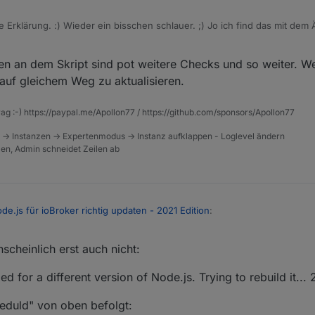
 Erklärung. :) Wieder ein bisschen schlauer. ;) Jo ich find das mit dem
n da das Gefühl, dass man noch eher Herr seines Systems ist.
en an dem Skript sind pot weitere Checks und so weiter. We
s auf gleichem Weg zu aktualisieren.
rag :-) https://paypal.me/Apollon77 / https://github.com/sponsors/Apollon77
 -> Instanzen -> Expertenmodus -> Instanz aufklappen - Loglevel ändern
tzen, Admin schneidet Zeilen ab
e.js für ioBroker richtig updaten - 2021 Edition
:
2
scheinlich erst auch nicht:
inen manuellen rebuild machen
d for a different version of Node.js. Trying to rebuild it... 
g von oben oder haben die "rebuild kommendos geholfen?
Fehlermeldung aus dem Log?
Geduld" von oben befolgt: