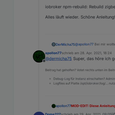
iobroker npm-rebuild: Rebuild zigb
Alles läuft wieder. Schöne Anleitung
@
apollon77
Bei mir wollt
DerMicha75
D
apollon77
schrieb am
28. Apr. 2021, 18:24
adapter "zigbee" seems to 
zuletzt editiert von
@
dermicha75
Super, das höre ich g
Offline
5min später (ich hab ein
Beitrag hat geholfen? Votet rechts unten im Beit
iobroker npm-rebuild: R
Debug-Log für Instanz einschalten? Admin
Logfiles auf Platte /opt/iobroker/log/… nu
Alles läuft wieder. Schön
MOD-EDIT: Diese Anleitung i
apollon77
nodejs-update
enthalten
Dome227
schrieb am
29. Apr. 2021, 09:05