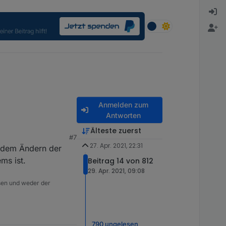
Anmelden zum
Antworten
Älteste zuerst
#7
es macht als in der
27. Apr. 2021, 22:31
it dem Ändern der
ms ist.
Beitrag 14 von 812
u ziehen. Da weiß ich
29. Apr. 2021, 09:08
isen und weder der
790 ungelesen