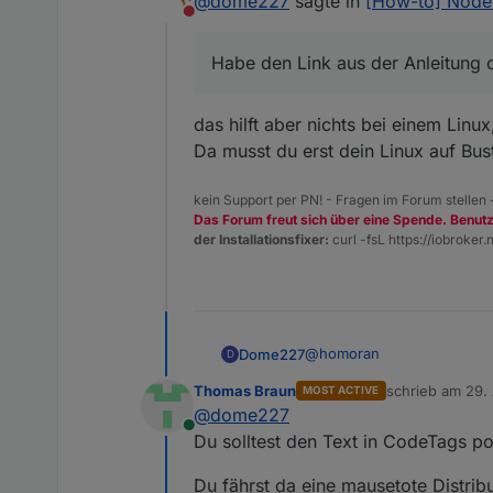
@
dome227
sagte in
[How-to] Node.j
"selben" Link aus dem Gith
aufrufbar sein, dann den R
Nicht stören
Wie wäre die korrekte Vor
Sorry, habe meinen ioBroke
Techniker unter uns: Man ka
Node.js updaten
Die dann am besten mit ei
Jetzt aktualisiert man Node
Habe den Link aus der Anleitung 
@
Thomas-Braun
Unter Linux reicht es, daz
Verschiedene Varianten (au
Sorry, habe den Screensho
gelistet.
Zum Beispiel lauten die Be
das hilft aber nichts bei einem Linux
man
nicht
als root-User (z.B
Da musst du erst dein Linux auf Bus
curl -sL https://deb.
kein Support per PN! - Fragen im Forum stellen
Für Node.js 16 einfach in d
Das Forum freut sich über eine Spende. Benut
der Installationsfixer:
curl -fsL https://iobroker.n
Für macOS gibt einen Instal
Ob die Aktualisierung gekl
@
homoran
Dome227
D
überprüfen.
Thomas Braun
schrieb am
29. 
MOST ACTIVE
Habe den Link aus der Anl
zuletzt editiert 
Auch die npm Version sollte
@
dome227
"selben" Link aus dem Gith
Online
Wie wäre die korrekte Vor
Sorry, habe meinen ioBroke
Du solltest den Text in CodeTags po
@
Thomas-Braun
Du fährst da eine mausetote Distri
geprüft werden. Mit einem js