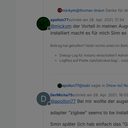
mickym
@
thomas-braun
Danke für die
eleganter - zumindest hat ma
apollon77
schrieb am
28. Apr. 2021, 17:34
zuletzt editiert von
@
mickym
der Vorteil in meinen Aug
Offline
installiert macht es für mich Sinn e
Beitrag hat geholfen? Votet rechts unten im Beit
Debug-Log für Instanz einschalten? Admin
Logfiles auf Platte /opt/iobroker/log/… nu
@
babl
sagte in
[How-to] Nod
apollon77
DerMicha75
schrieb am
28. Apr. 2021, 18:0
D
zuletzt editiert von
@
apollon77
Bei mir wollte der augen
mußte nur beim zigbee e
Offline
adapter "zigbee" seems to be installe
Mit dem serialport/bindin
Hast Du noch die genaue 
5min später (ich hab einfach das "