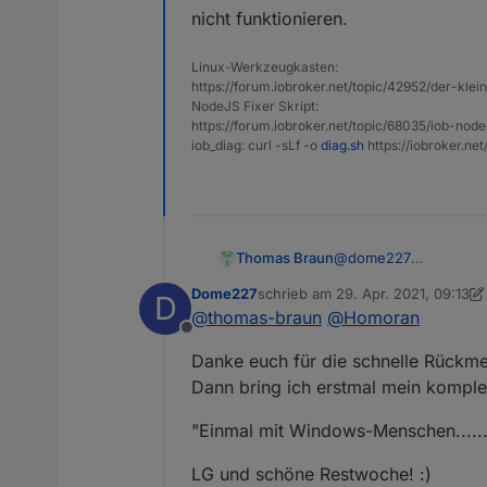
nicht funktionieren.
Sorry, habe den Screensho
ioBroker fixer ausführen
Da die Installation von Nod
Linux-Werkzeugkasten:
Installationsfixer aufzuruf
https://forum.iobroker.net/topic/42952/der-kle
NodeJS Fixer Skript:
Er stellt unter anderem di
https://forum.iobroker.net/topic/68035/iob-node
korrigiert alle Berechtigun
iob_diag: curl -sLf -o
diag.sh
https://iobroker.ne
Erster ioBroker Neustart 
Einige genutzte JavaScript
neu erstellt werden müsse
Automatische Rebuilds
@
dome227
Thomas Braun
ioBroker versucht seit dem j
Du solltest den Text i
werden müssen. Dies funkt
Dome227
schrieb am
29. Apr. 2021, 09:13
D
Du fährst da eine mau
zuletzt editiert von Dome227
Aktualisierung versucht.
js-controller 3.x
@
thomas-braun
@
Homoran
nicht funktionieren.
Zuerst wird ein "rebuild" d
Offline
aktualisiert.
js-controller 4.0
Danke euch für die schnelle Rückm
Zuerst wird versucht alle Ad
Dann bring ich erstmal mein komple
zu bauen.
Daher kann es sein das der
wenn der Adapter dauerhaft 
"Einmal mit Windows-Menschen......
Bei einigen Adaptern (zB io
und das rebuild muss manu
nicht startet oder einzelne
LG und schöne Restwoche! :)
Manuelle Rebuilds