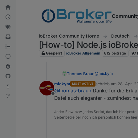
Weiter zum Inhalt
Communit
ioBroker Community Home
Deutsch
[How-to] Node.js ioBroke
Gesperrt
ioBroker Allgemein
812
beiträge
97
@
mickym
Thomas Braun
mickym
schrieb am
28. Apr. 2
MOST ACTIVE
Mit dem curl ziehst du 
zuletzt editiert von
@
thomas-braun
Danke für die Erklär
Datei nodesource.list 
Offline
Also gehupft wie ges
Datei auch eleganter - zumindest h
Ich persönlich ändere h
nämlich eher was da pa
Jeder Flow bzw. jedes Script, das ich hier post
Seitenbetreiber noch ich persönlich können hier