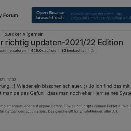
y Forum
ioBroker Allgemein
r richtig updaten-2021/22 Edition
kommentatoren
446.0k
aufrufe
83
beobachtet
021, 17:03
ja nur ein Installationsskript rein, das dann im Grunde auch nichts ander
ung. :) Wieder ein bisschen schlauer. ;) Jo ich find das m
die entsprechenden Einträge zu tätigen.
prungen.
at man da das Gefühl, dass man noch eher Herr seines Syste
alt lieber nur ein Zeichen in einer Datei statt ein skript aus dem Netz z
ssiert.
e implementiert jeder auf eigene Gefahr. Flows und Scripts können Fehler aufwe
für haftbar gemacht werden. Das gleiche gilt für Empfehlungen aller Art.