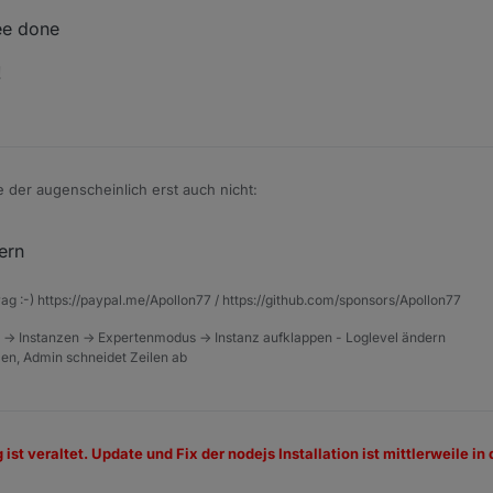
ee done
!
e der augenscheinlich erst auch nicht:
be installed for a different version of Node.js. Trying to rebuild it... 2 
ern
fach das "Geduld" von oben befolgt:
rag :-) https://paypal.me/Apollon77 / https://github.com/sponsors/Apollon77
ebuild zigbee done
 -> Instanzen -> Expertenmodus -> Instanz aufklappen - Loglevel ändern
tzen, Admin schneidet Zeilen ab
e Anleitung!
st veraltet. Update und Fix der nodejs Installation ist mittlerweile i