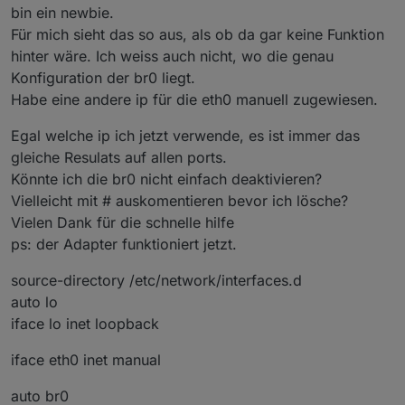
bin ein newbie.
wenn zwei oder mehr Geräten im selben Netzwerk
2022-04-22 22:08:21.117 - error: sma-em.0
dieselbe IP-Adresse zugewiesen wird. ... Aufgrund
(22015) Exception-Code: EADDRINUSE:
Für mich sieht das so aus, als ob da gar keine Funktion
dieser Einrichtung können keine zwei Geräte in
addMembership EADDRINUSE
hinter wäre. Ich weiss auch nicht, wo die genau
einem Netzwerk dieselbe IP-Adresse haben. In
2022-04-22 22:08:21.124 - info: sma-em.0
Konfiguration der br0 liegt.
diesem Fall wird das Netzwerk durch die doppelten
(22015) cleaned everything up...
Habe eine andere ip für die eth0 manuell zugewiesen.
IP-Adressen verwirrt und kann sie nicht richtig
2022-04-22 22:08:21.126 - info: sma-em.0
verwenden.
(22015) terminating
Versuche mal zunächst dieses Problem zu lösen.
Egal welche ip ich jetzt verwende, es ist immer das
2022-04-22 22:08:21.128 - warn: sma-em.0
(22015) Terminated
gleiche Resulats auf allen ports.
(UNCAUGHT_EXCEPTION): Without reason
Könnte ich die br0 nicht einfach deaktivieren?
2022-04-22 22:08:21.129 - info: sma-em.0
Vielleicht mit # auskomentieren bevor ich lösche?
(22015) UDP Socket closed ...
2022-04-22 22:08:21.152 - info:
Vielen Dank für die schnelle hilfe
host.raspberrypi stopInstance
ps: der Adapter funktioniert jetzt.
system.adapter.sma-em.0 killing pid 22015
2022-04-22 22:08:21.629 - info:
source-directory /etc/network/interfaces.d
host.raspberrypi "system.adapter.sma-em.0"
auto lo
disabled
iface lo inet loopback
2022-04-22 22:08:21.894 - info:
host.raspberrypi instance system.adapter.sma-
em.0 terminated with code 6
iface eth0 inet manual
(UNCAUGHT_EXCEPTION)
2022-04-22 22:08:23.416 - info:
auto br0