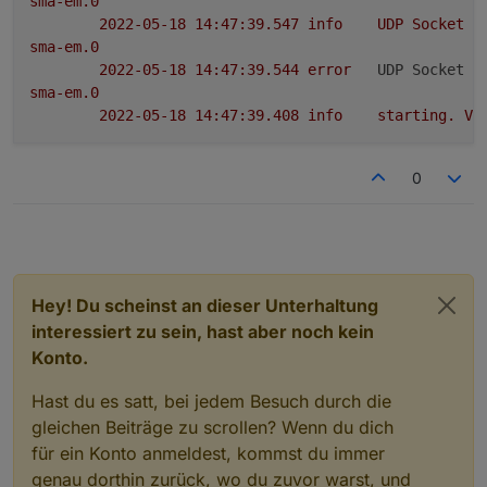
sma-em.0
2022-05-18 14:47:39.547	
info
UDP
Socket
c
sma-em.0
2022-05-18 14:47:39.544	
error
UDP Socket e
sma-em.0
2022-05-18 14:47:39.408	
info
starting.
Ve
0
Hey! Du scheinst an dieser Unterhaltung
interessiert zu sein, hast aber noch kein
Konto.
Hast du es satt, bei jedem Besuch durch die
gleichen Beiträge zu scrollen? Wenn du dich
für ein Konto anmeldest, kommst du immer
genau dorthin zurück, wo du zuvor warst, und