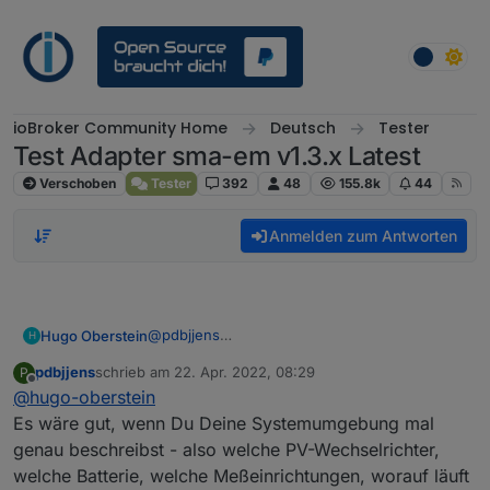
Weiter zum Inhalt
ioBroker Community Home
Deutsch
Tester
Test Adapter sma-em v1.3.x Latest
Verschoben
Tester
392
48
155.8k
44
Anmelden zum Antworten
@
pdbjjens
Hugo Oberstein
H
Hallo, bei mir funktioniert die obrige
pdbjjens
schrieb am
22. Apr. 2022, 08:29
P
Konfiguration leider nicht.
Leider keine Chance. Funktioniert nur, wenn
zuletzt editiert von
Offline
@
hugo-oberstein
Sobald ich eine ip da eintrage, steigt meine
keine IP Adresse in dem Bereich vorhanden
Batterie aus.
ist.
Hugo
Es wäre gut, wenn Du Deine Systemumgebung mal
Wenn ich die Batterie IP mit aufnehme, wird
Früher mit alter Firmware homemanager ging
genau beschreibst - also welche PV-Wechselrichter,
der Anlagenstatus nicht übertragen.
es noch...
welche Batterie, welche Meßeinrichtungen, worauf läuft
auch der sma-em Adapter 0.65 bleibt rot - in