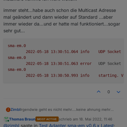
negative geht. Liegt wohl an den Timings der
immer steht...habe auch schon die Multicast Adresse
Skripte....
Die Wechselrichter liefern per Modbus
mal geändert und dann wieder auf Standard ...aber
adapter alle 5s neue Werte, der SMA EM
immer wieder da...und er hatte mal funktioniert...sogar
Adapter hat dazu keine Parameter. Aber wie
sehr gut...
es in den Objekten aussieht kommen im
Sekundentakt neue Werte.
So sieht das Verbrauchsskript aktuell bei mir
sma-em.0
aus:
2022-05-18 13:30:51.064	
info
UDP
Socket
c
sma-em.0
2022-05-18 13:30:51.063	
error
UDP Socket e
sma-em.0
2022-05-18 13:30:50.993	
info
starting.
Ve
0
Irgendwie geht es nicht mehr....keine ahnung mehr
Zimbl
Z
wodran es liegt, neu Installiert und wieder
Thomas Braun
schrieb am
18. Mai 2022, 11:46
MOST ACTIVE
entfernt...iobroker neu gestartet...und und und...
Aber immer ich den sma-em in der Version 0.6.5
zuletzt editiert von
Online
@
zimbl
sagte in
Test Adapter sma-em v0.6.x Latest
:
installiere komme ich nicht weiter..