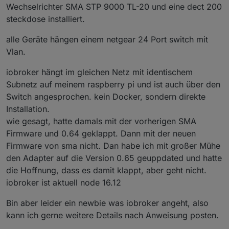
Wechselrichter SMA STP 9000 TL-20 und eine dect 200
und wie d.h. in welchen Segmenten sind die PV-
steckdose installiert.
Geräte daran angeschlossen. Vielleicht können wir
dann herausfinden, warum bei manchen usern die
alle Geräte hängen einem netgear 24 Port switch mit
neue SMA-EM firmware nicht funktioniert. Bei mir hat
der SMA firmware update z.B. keine Störungen
Vlan.
verursacht. Siehe
https://forum.iobroker.net/topic/43011/test-adapter-
iobroker hängt im gleichen Netz mit identischem
sma-em-v0-6-x-latest/125
Subnetz auf meinem raspberry pi und ist auch über den
Switch angesprochen. kein Docker, sondern direkte
Installation.
wie gesagt, hatte damals mit der vorherigen SMA
Firmware und 0.64 geklappt. Dann mit der neuen
Firmware von sma nicht. Dan habe ich mit großer Mühe
den Adapter auf die Version 0.65 geuppdated und hatte
die Hoffnung, dass es damit klappt, aber geht nicht.
iobroker ist aktuell node 16.12
Bin aber leider ein newbie was iobroker angeht, also
kann ich gerne weitere Details nach Anweisung posten.