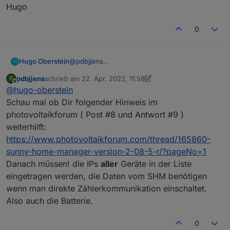
Hugo
0
@
pdbjjens
Hugo Oberstein
H
Ok,
pdbjjens
schrieb am
22. Apr. 2022, 11:58
P
Bei mir ist ein sunny boy SBS 2.5 1VL10, ein
alle Geräte hängen einem netgear 24 Port
zuletzt editiert von pdbjjens
Offline
@
hugo-oberstein
Wechselrichter SMA STP 9000 TL-20 und eine
switch mit Vlan.
dect 200 steckdose installiert.
iobroker hängt im gleichen Netz mit
Schau mal ob Dir folgender Hinweis im
identischem Subnetz auf meinem raspberry pi
photovoltaikforum ( Post #8 und Antwort #9 )
und ist auch über den Switch angesprochen.
Bin aber leider ein newbie was iobroker
weiterhilft:
kein Docker, sondern direkte Installation.
angeht, also kann ich gerne weitere Details
https://www.photovoltaikforum.com/thread/165860-
wie gesagt, hatte damals mit der vorherigen
nach Anweisung posten.
Hugo
SMA Firmware und 0.64 geklappt. Dann mit
sunny-home-manager-version-2-08-5-r/?pageNo=1
der neuen Firmware von sma nicht. Dan habe
Danach müssen! die IPs
aller
Geräte in der Liste
ich mit großer Mühe den Adapter auf die
eingetragen werden, die Daten vom SHM benötigen
Version 0.65 geuppdated und hatte die
wenn man direkte Zählerkommunikation einschaltet.
Hoffnung, dass es damit klappt, aber geht
nicht.
Also auch die Batterie.
iobroker ist aktuell node 16.12
0