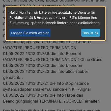
Knoten: v12.22.9, js-controller: 3.3.22
01.05.2022 13:13:35.224 die Info Instanz
Hallo! Könnten wir bitte einige zusätzliche Dienste für
system.adapter.sma-em.0 gestartet mit PID 3267
Funktionalität & Analytics
aktivieren? Sie können Ihre
Zustimmung später jederzeit ändern oder zurückziehen.
01.05.2022 13:13:35.076 die Info "system.adapter.sma-
em.0" aktiviert
Lassen Sie mich wählen
Das ist ok
01.05.2022 13:13:32.425 die Info Instanz
system.adapter.sma-em.0 beendet mit Code 11
(ADAPTER_REQUESTED_TERMINATION)
01.05.2022 13:13:31.736 die Info Beendet
(ADAPTER_REQUESTED_TERMINATION): Ohne Grund
01.05.2022 13:13:31.733 die Info beenden
01.05.2022 13:13:31.723 die Info alles sauber
gemacht...
01.05.2022 13:13:31.721 die Info stopInstance
system.adapter.sma-em.0 sende ein Kill-Signal
01.05.2022 13:13:31.719 die Info Habe das
Beendigungssignal TERMINATE_YOURSELF erhalten
Der ioBroker läuft auf einem Rasp. Parallel nutze ich