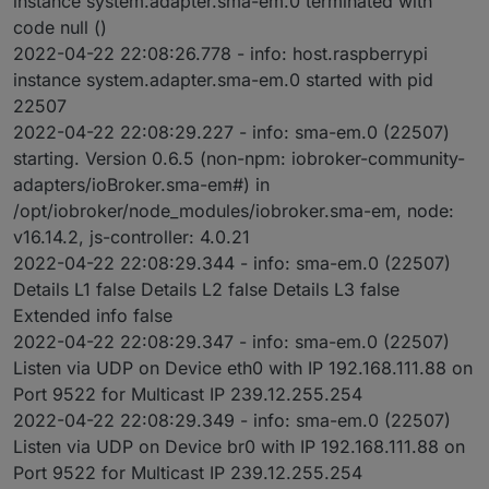
instance system.adapter.sma-em.0 terminated with
code null ()
2022-04-22 22:08:26.778 - info: host.raspberrypi
instance system.adapter.sma-em.0 started with pid
22507
2022-04-22 22:08:29.227 - info: sma-em.0 (22507)
starting. Version 0.6.5 (non-npm: iobroker-community-
adapters/ioBroker.sma-em#) in
/opt/iobroker/node_modules/iobroker.sma-em, node:
v16.14.2, js-controller: 4.0.21
2022-04-22 22:08:29.344 - info: sma-em.0 (22507)
Details L1 false Details L2 false Details L3 false
Extended info false
2022-04-22 22:08:29.347 - info: sma-em.0 (22507)
Listen via UDP on Device eth0 with IP 192.168.111.88 on
Port 9522 for Multicast IP 239.12.255.254
2022-04-22 22:08:29.349 - info: sma-em.0 (22507)
Listen via UDP on Device br0 with IP 192.168.111.88 on
Port 9522 for Multicast IP 239.12.255.254