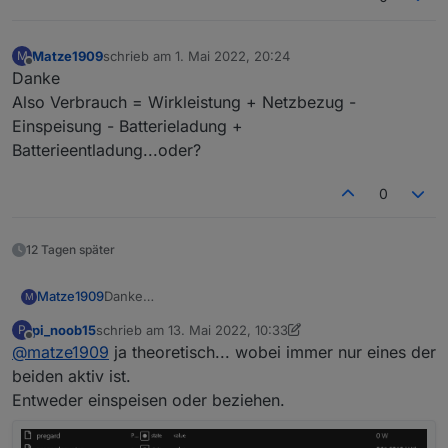
Matze1909
schrieb am
1. Mai 2022, 20:24
M
zuletzt editiert von
Offline
Danke
Also Verbrauch = Wirkleistung + Netzbezug -
Einspeisung - Batterieladung +
Batterieentladung...oder?
0
12 Tagen später
Matze1909
Danke
M
Also Verbrauch = Wirkleistung + Netzbezug -
pi_noob15
schrieb am
13. Mai 2022, 10:33
P
Einspeisung - Batterieladung +
zuletzt editiert von pi_noob15
Offline
@
matze1909
ja theoretisch... wobei immer nur eines der
Batterieentladung...oder?
beiden aktiv ist.
Entweder einspeisen oder beziehen.