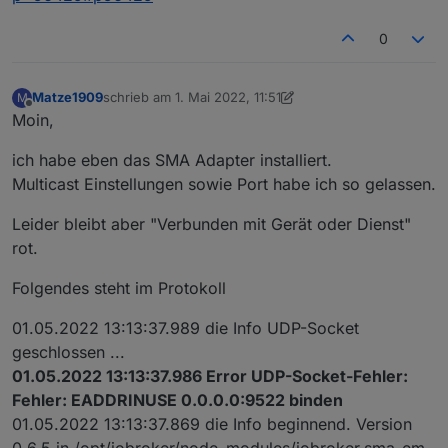
at Socket.onListening (node:dgram:244:7)
bridge_ports eth0
0
Matze1909
schrieb am
1. Mai 2022, 11:51
M
zuletzt editiert von Matze1909
5. Jan. 2022, 15:04
Offline
Moin,
ich habe eben das SMA Adapter installiert.
Multicast Einstellungen sowie Port habe ich so gelassen.
Leider bleibt aber "Verbunden mit Gerät oder Dienst"
rot.
Folgendes steht im Protokoll
01.05.2022 13:13:37.989 die Info UDP-Socket
geschlossen ...
01.05.2022 13:13:37.986 Error UDP-Socket-Fehler:
Fehler: EADDRINUSE 0.0.0.0:9522 binden
01.05.2022 13:13:37.869 die Info beginnend. Version
0.6.5 in /opt/iobroker/node_modules/iobroker.sma-em,