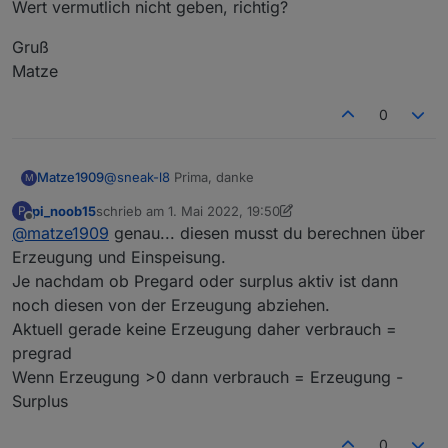
Wert vermutlich nicht geben, richtig?
Gruß
Matze
0
@
sneak-l8
Prima, danke
Matze1909
M
pi_noob15
schrieb am
1. Mai 2022, 19:50
P
Ich habe jetzt den Modbus installiert und kann auch
zuletzt editiert von pi_noob15
5. Jan. 2022, 21:54
Offline
@
matze1909
genau... diesen musst du berechnen über
die Leistung etc. abrufen.
Was mir noch fehlt ist der aktuelle Verbrauch. Habt
Gruß
Erzeugung und Einspeisung.
Ihr einen Tipp, woher ich diesen Wert bekommen
Matze
Je nachdam ob Pregard oder surplus aktiv ist dann
kann? Da ja immer die Schnittstelle vom
noch diesen von der Erzeugung abziehen.
Wechselrichter und nicht vom HomeManager
Aktuell gerade keine Erzeugung daher verbrauch =
verwendet wird, wird es diesen Wert vermutlich
nicht geben, richtig?
pregrad
Wenn Erzeugung >0 dann verbrauch = Erzeugung -
Surplus
0