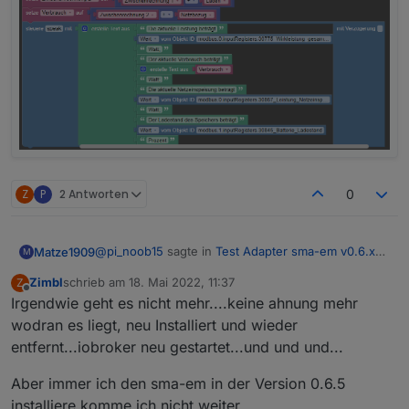
Z
P
2 Antworten
0
@
pi_noob15
sagte in
Test Adapter sma-em v0.6.x
Matze1909
M
Latest
:
Zimbl
schrieb am
18. Mai 2022, 11:37
Z
zuletzt editiert von
Offline
Irgendwie geht es nicht mehr....keine ahnung mehr
@
matze1909
ja theoretisch... wobei immer nur
eines der beiden aktiv ist.
wodran es liegt, neu Installiert und wieder
Danke...bei mir läuft das eigentlich ganz gut. Die
Entweder einspeisen oder beziehen.
entfernt...iobroker neu gestartet...und und und...
Werte, die Alexa ansagt stimmen oft zu 100% mit
denen aus der SMA app überein.
Aber immer ich den sma-em in der Version 0.6.5
So sieht mein Skript aus. Vermutlich etwas
Ich habe da aktuell auch noch meine
umständlich, aber es läuft:
installiere komme ich nicht weiter..
Probleme, da der Verbrauch ab und zu ins