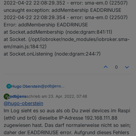
2022-04-22 22:08:29.352 - error: sma-em.0 (22507)
uncaught exception: addMembership EADDRINUSE
2022-04-22 22:08:29.354 - error: sma-em.0 (22507)
Error: addMembership EADDRINUSE
at Socket.addMembership (node:dgram:841:11)
at Socket. (/opt/iobroker/node_modules/iobroker.sma-
em/main.js:184:12)
at Socket.onListening (node:dgram:244:7)
0
@
pdbjjens
Hugo Oberstein
H
Ich schaue mir das mal an , vielen Dank. aber
pdbjjens
schrieb am
23. Apr. 2022, 07:48
P
auch wenn ich die ip des Rpi eintrage bleibt
So habe jetzt noch mal alles getestet.
zuletzt editiert von
Offline
@
hugo-oberstein
der adapter in iobroker rot und zwar alle drei
Ich bekomme die roten Punkte vom sma_em
Punkte.....
Adapter nicht weg. Ganz kurz waren einmal
apters/ioBroker.sma-em#) in
Im Log sieht es so aus als ob Du zwei devices im Raspi
Deswegen ist ja die Frage, was das für mich
die ersten beiden Punkte grün, dann wieder
/opt/iobroker/node_modules/iobroker.sma-em,
(eth0 und br0) dieselbe IP-Adresse 192.168.111.88
bringt, wenn der Adapter trotzdem rot
alle rot und blieben so. iobroker meldete auch,
node: v16.14.2, js-controller: 4.0.21
zugewiesen hast. Das darf normalerweise nicht so sein;
bleibt.....
dass der Adapter sich ständig neu startet.....
2022-04-22 22:08:21.106 - info: sma-em.0
daher der EADDRINUSE error. Aufgrund dieses Fehlers
(22015) Details L1 false Details L2 false Details