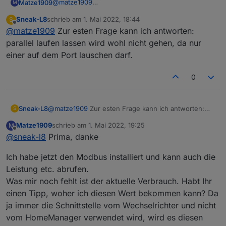
@
matze1909
Matze1909
M
01.05.2022 13:13:31.736 die Info Beendet
Ich habe eben den evcc mal gestoppt und siehe
(ADAPTER_REQUESTED_TERMINATION): Ohne
Sneak-L8
schrieb am
1. Mai 2022, 18:44
S
da....das SMA Adapter funktioniert.
Beide parallel abrufen zu lassen
zuletzt editiert von
Offline
Grund
@
matze1909
Zur esten Frage kann ich antworten:
Jetzt muss ich nur noch raus finden, ob es eine
Für Hinweise bin ich dankbar
oder die Daten vom evcc auslesen zu lassen
01.05.2022 13:13:31.733 die Info beenden
Möglichkeit gibt...
parallel laufen lassen wird wohl nicht gehen, da nur
01.05.2022 13:13:31.723 die Info alles sauber
Gruß
einer auf dem Port lauschen darf.
gemacht...
Matze
01.05.2022 13:13:31.721 die Info stopInstance
system.adapter.sma-em.0 sende ein Kill-Signal
0
01.05.2022 13:13:31.719 die Info Habe das
Beendigungssignal TERMINATE_YOURSELF
erhalten
Sneak-L8
@
matze1909
Zur esten Frage kann ich antworten:
S
parallel laufen lassen wird wohl nicht gehen, da nur
Matze1909
schrieb am
1. Mai 2022, 19:25
M
einer auf dem Port lauschen darf.
zuletzt editiert von
Offline
@
sneak-l8
Prima, danke
Ich habe jetzt den Modbus installiert und kann auch die
Leistung etc. abrufen.
Was mir noch fehlt ist der aktuelle Verbrauch. Habt Ihr
einen Tipp, woher ich diesen Wert bekommen kann? Da
ja immer die Schnittstelle vom Wechselrichter und nicht
vom HomeManager verwendet wird, wird es diesen