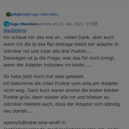
pdbjjens
@
hugo-oberstein
P
Schau mal ob Dir folgender Hinweis im
Hugo Oberstein
schrieb am
22. Apr. 2022, 17:12
H
photovoltaikforum ( Post #8 und Antwort #9 )
zuletzt editiert von Hugo Oberstein
Offline
@
pdbjjens
weiterhilft:
https://www.photovoltaikforum.com/thread/165860-
Ich schaue mir das mal an , vielen Dank. aber auch
sunny-home-manager-version-2-08-5-r/?pageNo=1
wenn ich die ip des Rpi eintrage bleibt der adapter in
Danach müssen! die IPs
aller
Geräte in der Liste
iobroker rot und zwar alle drei Punkte.....
eingetragen werden, die Daten vom SHM benötigen
Deswegen ist ja die Frage, was das für mich bringt,
wenn man direkte Zählerkommunikation einschaltet.
Also auch die Batterie.
wenn der Adapter trotzdem rot bleibt.....
So habe jetzt noch mal alles getestet.
Ich bekomme die roten Punkte vom sma_em Adapter
nicht weg. Ganz kurz waren einmal die ersten beiden
Punkte grün, dann wieder alle rot und blieben so.
iobroker meldete auch, dass der Adapter sich ständig
neu startet.....
apters/ioBroker.sma-em#) in