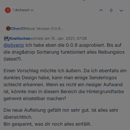
ihn findet.
Auch im Sendungs-Detaildialog, der Text und Bild
O
1 Antwort
0
übereinander bei kleineren Bildschirmen
muss noch warten. Der Dialog wehrt sich noch gegen
meine Anweisungen.
Neue Version 0.0.9
OliverIO
Es wurde eine neue Titelzeile hinzugefügt mit allen
Knallochse
schrieb am
15. Jan. 2021, 07:08
Knöpfen und der Datumsinfo.
zuletzt editiert von
Offline
@
oliverio
Ich habe eben die 0.0.9 ausprobiert. Bis auf
Leider musste das HTML-Layout unter der Haube
nochmal grundlegend geändert werden.
die drag&drop Sortierung funktioniert alles Reibungslos
Es gibt noch einen kleinen Glitch, mal schauen wer
(latest?).
ihn findet.
Auch im Sendungs-Detaildialog, der Text und Bild
Einen Vorschlag möchte ich äußern. Da ich ebenfalls ein
übereinander bei kleineren Bildschirmen
dunkles Design habe, kann man einige Senderlogos
muss noch warten. Der Dialog wehrt sich noch gegen
meine Anweisungen.
schlecht erkennen. Wenn es nicht ein riesiger Aufwand
ist, könnte man in diesem Bereich die Hintergrundfarbe
getrennt einstellbar machen?
Die neue Aufteilung gefällt mir sehr gut. Ist alles sehr
übersichtlich.
Bin gespannt, was dir noch alles einfällt.