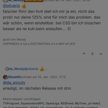
da_Woody
schrieb am
14. Jan. 2021, 16:56
MOST ACTIVE
Icon für Burger-Menü wurde getauscht
zuletzt editiert von
Offline
@
oliverio
Zum konfigurierbaren Font. Das sind halt relativ viele
falscher film! den font stell ich mir ja ein, nicht das
Felder, die ich eigentlich nicht alle nachbilden will.
prob! nur deine 125% sind für mich das problem. das
Dann dokumentiere ich lieber die CSS-Klasse, dann
wär schön, wenn einstellbar. bei CSS bin ich bisschen
kann sich das jeder selber bis ins letzte Detail ins
besser als ne kuh beim eislaufen... :D
stylesheet schreiben.
gruß vom Woody
HAPPINESS is not a DESTINATION, it's a WAY of LIFE!
0
@
oliverio
da_Woody
falscher film! den font stell ich mir ja ein, nicht das
OliverIO
schrieb am
14. Jan. 2021, 17:12
prob! nur deine 125% sind für mich das problem.
zuletzt editiert von
Offline
@
da_woody
das wär schön, wenn einstellbar. bei CSS bin ich
bisschen besser als ne kuh beim eislaufen... :D
erledigt, im nächsten Release mit drin
Meine Adapter und Widgets
TVProgram
,
SqueezeboxRPC
,
OpenLiga
,
RSSFeed
,
MyTime
,,
pi-hole2
,
vis-json-template
,
skiinfo
,
vis-mapwidgets
,
vis-2-widgets-rssfeed