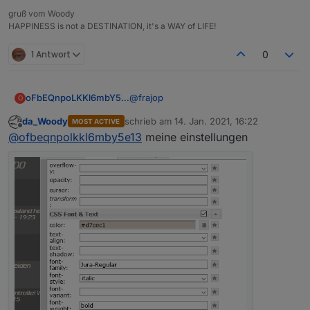
gruß vom Woody
HAPPINESS is not a DESTINATION, it's a WAY of LIFE!
1 Antwort
0
@
frajop
oFbEQnpoLKKl6mbY5e13
O
da_Woody
schrieb am
14. Jan. 2021, 16:22
MOST ACTIVE
Das hängt eben von der gewählten
zuletzt editiert von
Offline
@
ofbeqnpolkkl6mby5e13
meine einstellungen
Hintergrund- und Schriftfarbe ab.
Ich sehe auch immer diesen
schwarzen Hintergrund bei euch in
den Screenshots. Verstehe ich nicht.
Einige Senderlogos kann man dann
nicht mehr erkennen.