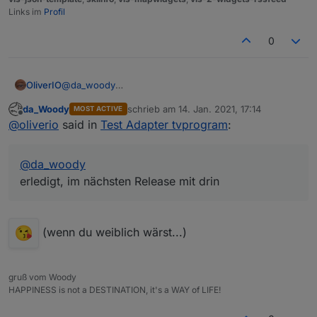
Links im
Profil
0
OliverIO
@
da_woody
erledigt, im nächsten Release mit drin
da_Woody
schrieb am
14. Jan. 2021, 17:14
MOST ACTIVE
zuletzt editiert von
Offline
@
oliverio
said in
Test Adapter tvprogram
:
@
da_woody
erledigt, im nächsten Release mit drin
(wenn du weiblich wärst...)
gruß vom Woody
HAPPINESS is not a DESTINATION, it's a WAY of LIFE!