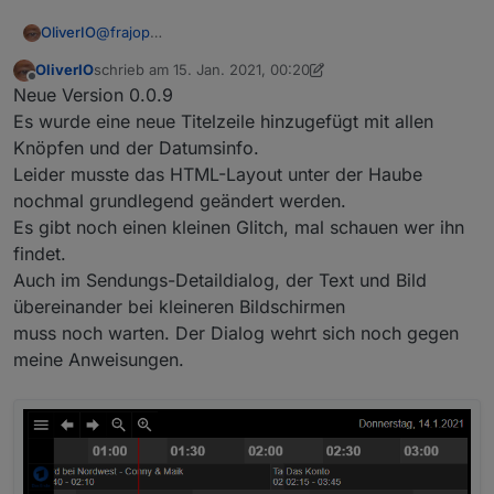
OliverIO
@
frajop
müsste machbar sein. muss aber erst probieren
OliverIO
schrieb am
15. Jan. 2021, 00:20
zuletzt editiert von OliverIO
Offline
Neue Version 0.0.9
Es wurde eine neue Titelzeile hinzugefügt mit allen
Knöpfen und der Datumsinfo.
Leider musste das HTML-Layout unter der Haube
nochmal grundlegend geändert werden.
Es gibt noch einen kleinen Glitch, mal schauen wer ihn
findet.
Auch im Sendungs-Detaildialog, der Text und Bild
übereinander bei kleineren Bildschirmen
muss noch warten. Der Dialog wehrt sich noch gegen
meine Anweisungen.