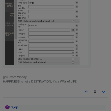
gruß vom Woody
HAPPINESS is not a DESTINATION, it's a WAY of LIFE!
0
frajop
F
im Video sieht man beim drücken der Pfeile (oben