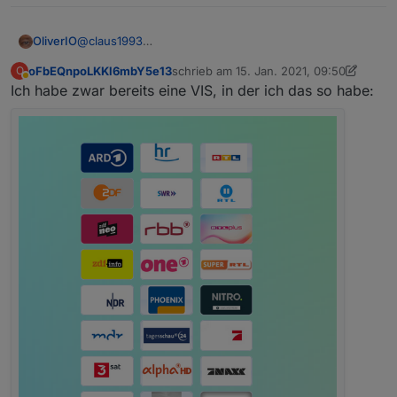
OliverIO
@
claus1993
Relativ einfach umzusetzen, wäre eine senderid
oFbEQnpoLKKl6mbY5e13
schrieb am
15. Jan. 2021, 09:50
O
welche in den Daten vorhanden ist in einen
zuletzt editiert von oFbEQnpoLKKl6mbY
Abwesend
Ich habe zwar bereits eine VIS, in der ich das so habe:
datenpunkt zu schreiben