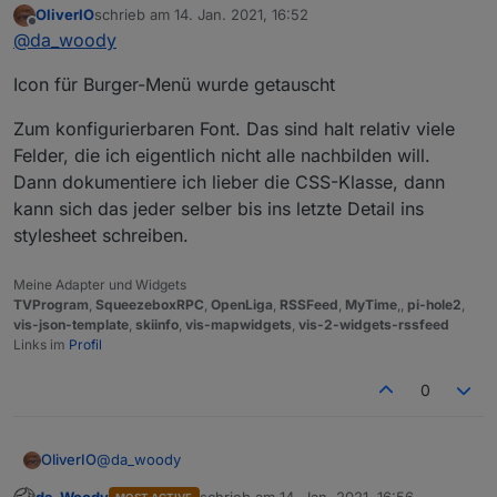
OliverIO
schrieb am
14. Jan. 2021, 16:52
zuletzt editiert von
Offline
welche wäre angnehm oder soll ich das
@
da_woody
konfigurierbar machen?
ich glaub, die AW kannst du dir selbst geben! ;)
Icon für Burger-Menü wurde getauscht
durch die möglichkeit verschiedener schriftarten,
siehts dann oft anders aus wenn das fix ist. mit
Zum konfigurierbaren Font. Das sind halt relativ viele
Jura-Demi... und fett siehts schon angenehmer aus.
Felder, die ich eigentlich nicht alle nachbilden will.
Dann dokumentiere ich lieber die CSS-Klasse, dann
kann sich das jeder selber bis ins letzte Detail ins
stylesheet schreiben.
Meine Adapter und Widgets
TVProgram
,
SqueezeboxRPC
,
OpenLiga
,
RSSFeed
,
MyTime
,,
pi-hole2
,
vis-json-template
,
skiinfo
,
vis-mapwidgets
,
vis-2-widgets-rssfeed
Links im
Profil
0
aber links, die 3 menüstreifen tun weh im auge...
@
da_woody
OliverIO