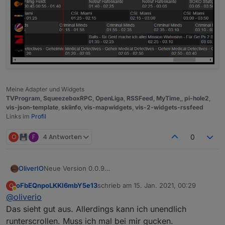
Meine Adapter und Widgets
TVProgram
,
SqueezeboxRPC
,
OpenLiga
,
RSSFeed
,
MyTime
,,
pi-hole2
,
vis-json-template
,
skiinfo
,
vis-mapwidgets
,
vis-2-widgets-rssfeed
Links im
Profil
O
F
4 Antworten
0
Neue Version 0.0.9
OliverIO
Es wurde eine neue Titelzeile hinzugefügt mit allen
oFbEQnpoLKKl6mbY5e13
schrieb am
15. Jan. 2021, 00:29
O
Knöpfen und der Datumsinfo.
zuletzt editiert von
Abwesend
@
oliverio
Leider musste das HTML-Layout unter der Haube
nochmal grundlegend geändert werden.
Das sieht gut aus. Allerdings kann ich unendlich
Es gibt noch einen kleinen Glitch, mal schauen wer
runterscrollen. Muss ich mal bei mir gucken.