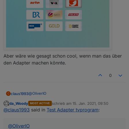
Aber wäre wie gesagt schon cool, wenn man das über
den Adapter machen könnte.
0
@
OliverIO
claus1993
C
da_Woody
schrieb am
15. Jan. 2021, 09:50
MOST ACTIVE
Komme auf meinen Vorschlag zurück das man aus
zuletzt editiert von
Offline
@
claus1993
said in
Test Adapter tvprogram
:
der Übersicht heraus seinen TV schalten kann.
Wenn man im Detail View einen "Play Button"
hinzufügt und damit den vor dir genanten
@
OliverIO
Datenpunkt schaltet, wäre da perfekt :-)