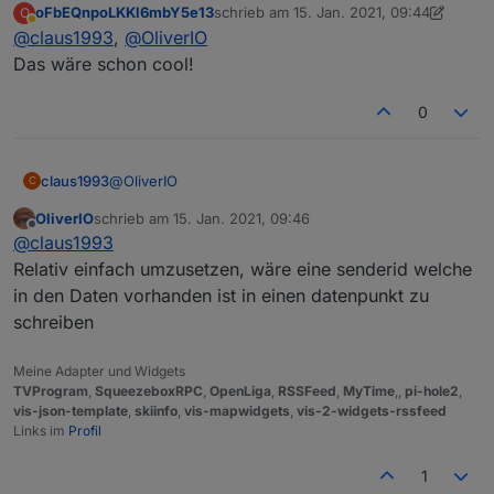
oFbEQnpoLKKl6mbY5e13
schrieb am
15. Jan. 2021, 09:44
O
Komme auf meinen Vorschlag zurück das man aus
zuletzt editiert von oFbEQnpoLKKl6mbY
Abwesend
@
claus1993
,
@
OliverIO
der Übersicht heraus seinen TV schalten kann.
Wenn man im Detail View einen "Play Button"
Das wäre schon cool!
hinzufügt und damit den vor dir genanten
Datenpunkt schaltet, wäre da perfekt :-)
0
@
OliverIO
claus1993
C
OliverIO
schrieb am
15. Jan. 2021, 09:46
Komme auf meinen Vorschlag zurück das man aus
zuletzt editiert von
Offline
@
claus1993
der Übersicht heraus seinen TV schalten kann.
Wenn man im Detail View einen "Play Button"
Relativ einfach umzusetzen, wäre eine senderid welche
hinzufügt und damit den vor dir genanten
in den Daten vorhanden ist in einen datenpunkt zu
Datenpunkt schaltet, wäre da perfekt :-)
schreiben
Meine Adapter und Widgets
TVProgram
,
SqueezeboxRPC
,
OpenLiga
,
RSSFeed
,
MyTime
,,
pi-hole2
,
vis-json-template
,
skiinfo
,
vis-mapwidgets
,
vis-2-widgets-rssfeed
Links im
Profil
1