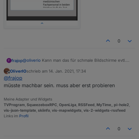
0
@
oliverio
Kann man das für schmale Bildschirme evtl.
frajop
F
eleganter hinbekommen? Vielleicht doch Bild
OliverIO
schrieb am
14. Jan. 2021, 17:34
obendrüber!? Oder konfigurierbar?
zuletzt editiert von
Offline
@
frajop
müsste machbar sein. muss aber erst probieren
Meine Adapter und Widgets
TVProgram
,
SqueezeboxRPC
,
OpenLiga
,
RSSFeed
,
MyTime
,,
pi-hole2
,
vis-json-template
,
skiinfo
,
vis-mapwidgets
,
vis-2-widgets-rssfeed
Links im
Profil
0