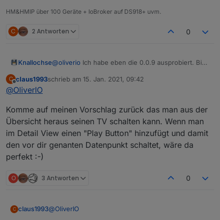
HM&HMIP über 100 Geräte + IoBroker auf DS918+ uvm.
C
2 Antworten
0
@
oliverio
Ich habe eben die 0.0.9 ausprobiert. Bis
Knallochse
auf die drag&drop Sortierung funktioniert alles
claus1993
schrieb am
15. Jan. 2021, 09:42
C
Reibungslos (latest?).
Einen Vorschlag möchte ich äußern. Da ich
zuletzt editiert von
Offline
@
OliverIO
ebenfalls ein dunkles Design habe, kann man
einige Senderlogos schlecht erkennen. Wenn es
Die neue Aufteilung gefällt mir sehr gut. Ist alles
Komme auf meinen Vorschlag zurück das man aus der
nicht ein riesiger Aufwand ist, könnte man in
sehr übersichtlich.
diesem Bereich die Hintergrundfarbe getrennt
Bin gespannt, was dir noch alles einfällt.
Übersicht heraus seinen TV schalten kann. Wenn man
einstellbar machen?
im Detail View einen "Play Button" hinzufügt und damit
den vor dir genanten Datenpunkt schaltet, wäre da
perfekt :-)
O
3 Antworten
0
@
OliverIO
claus1993
C