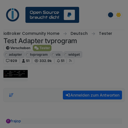
Weiter zum Inhalt
ioBroker Community Home
Deutsch
Tester
Test Adapter tvprogram
Verschoben
Tester
adapter
tvprogram
vis
widget
929
51
332.9k
51
Anmelden zum Antworten
frajop
F
im Video sieht man beim drücken der Pfeile (oben