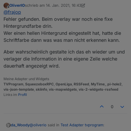
OliverIO
schrieb am
14. Jan. 2021, 16:43
rechts) die Einblendung vom Datum. Und bei mir in
zuletzt editiert von OliverIO
Offline
Das Datum ist bei mir nicht sichtbar. Das Bild wird
meiner Vis kommt ebenfalls diese Einblendung.
@
frajop
dunkler und wieder heller, aber kein Datum zu sehen
Fehler gefunden. Beim overlay war noch eine fixe
Hintergrundfarbe drin.
Wer einen hellen Hintergrund eingestellt hat, hatte die
Schriftfarbe dann was was man nicht erkennen kann.
Aber wahrscheinlich gestalte ich das eh wieder um und
verlager die Information in eine eigene Zeile welche
dauerhaft angezeigt wird.
Meine Adapter und Widgets
TVProgram
,
SqueezeboxRPC
,
OpenLiga
,
RSSFeed
,
MyTime
,,
pi-hole2
,
vis-json-template
,
skiinfo
,
vis-mapwidgets
,
vis-2-widgets-rssfeed
Links im
Profil
0
@
oliverio
said in
Test Adapter tvprogram
:
da_Woody