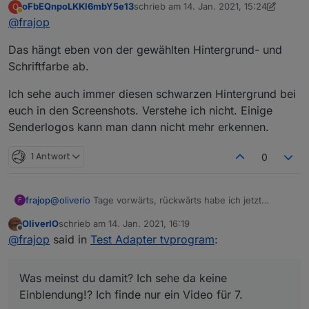
oFbEQnpoLKKl6mbY5e13
schrieb am
14. Jan. 2021, 15:24
O
rechts) die Einblendung vom Datum. Und bei mir in
zuletzt editiert von oFbEQnpoLKKl6mbY
Abwesend
Das Datum ist bei mir nicht sichtbar. Das Bild wird
meiner Vis kommt ebenfalls diese Einblendung.
@
frajop
dunkler und wieder heller, aber kein Datum zu sehen
Das hängt eben von der gewählten Hintergrund- und
Schriftfarbe ab.
Ich sehe auch immer diesen schwarzen Hintergrund bei
euch in den Screenshots. Verstehe ich nicht. Einige
Senderlogos kann man dann nicht mehr erkennen.
1 Antwort
0
@
oliverio
Tage vorwärts, rückwärts habe ich jetzt
frajop
F
kapiert. Habe das falsch verstanden. Funktioniert gut!
OliverIO
schrieb am
14. Jan. 2021, 16:19
zuletzt editiert von
Offline
Bei dir wird dann ebenfalls diese Einblendung mit
@
frajop
said in
Test Adapter tvprogram
:
dem geladenen Tag angezeigt? Schau dir das
Was meinst du damit? Ich sehe da keine Einblendung!?
Video im Thread mit der 0.0.8 an, da kann man es
Ich finde nur ein Video für 7.
Was meinst du damit? Ich sehe da keine
sehen.
Ich habe jetzt noch etwas mit den Einstellungen für die
Einblendung!? Ich finde nur ein Video für 7.
Breite im Widget und Fully gespielt (Breite im Widget