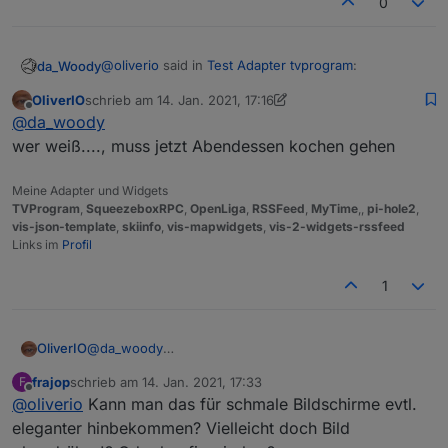
0
@
oliverio
said in
Test Adapter tvprogram
:
da_Woody
OliverIO
schrieb am
14. Jan. 2021, 17:16
zuletzt editiert von OliverIO
Offline
@
da_woody
@
da_woody
erledigt, im nächsten Release mit drin
wer weiß...., muss jetzt Abendessen kochen gehen
(wenn du weiblich wärst...)
Meine Adapter und Widgets
TVProgram
,
SqueezeboxRPC
,
OpenLiga
,
RSSFeed
,
MyTime
,,
pi-hole2
,
vis-json-template
,
skiinfo
,
vis-mapwidgets
,
vis-2-widgets-rssfeed
Links im
Profil
1
OliverIO
@
da_woody
wer weiß...., muss jetzt Abendessen kochen gehen
frajop
schrieb am
14. Jan. 2021, 17:33
F
zuletzt editiert von
Offline
@
oliverio
Kann man das für schmale Bildschirme evtl.
eleganter hinbekommen? Vielleicht doch Bild