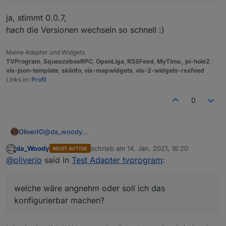
von px auf 100% umgestellt). Jetzt ist die Darstellung
Tolle Sache, Danke
einwandfrei. Popup auch. Das Widget zeige ich als
ja, stimmt 0.0.7,
iframe über jarvis an, das funktioniert auch bestens.
hach die Versionen wechseln so schnell :)
Meine Adapter und Widgets
TVProgram
,
SqueezeboxRPC
,
OpenLiga
,
RSSFeed
,
MyTime
,,
pi-hole2
,
vis-json-template
,
skiinfo
,
vis-mapwidgets
,
vis-2-widgets-rssfeed
Links im
Profil
0
OliverIO
@
da_woody
fontgröße ist auf 125% der normalen größe
da_Woody
schrieb am
14. Jan. 2021, 16:20
MOST ACTIVE
eingestellt.
zuletzt editiert von
Offline
@
oliverio
said in
Test Adapter tvprogram
:
welche wäre angnehm oder soll ich das konfigurierbar
machen?
welche wäre angnehm oder soll ich das
konfigurierbar machen?