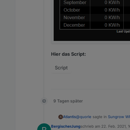
Hier das Script:
Script
9 Tagen später
@
quorle
sagte in
Sungrow WR
Atlantis
A
BergischerJung
schrieb am
22. Feb. 2021, 1
zuletzt editiert von