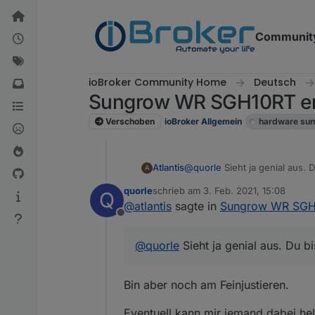
Weiter zum Inhalt
Communit
ioBroker Community Home
Deutsch
Sungrow WR SGH10RT er
Verschoben
ioBroker Allgemein
hardware sun
Atlantis
@
quorle
Sieht ja genial aus. D
A
quorle
schrieb am
3. Feb. 2021, 15:08
Q
zuletzt editiert von
@
atlantis
sagte in
Sungrow WR SGH1
Offline
@
quorle
Sieht ja genial aus. Du bi
Bin aber noch am Feinjustieren.
Eventuell kann mir jemand dabei hel