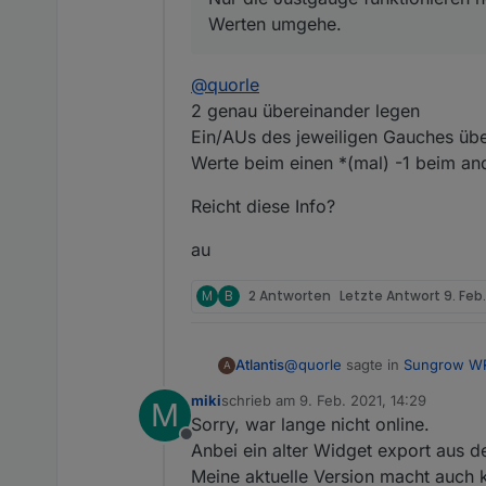
Werten umgehe.
@
quorle
2 genau übereinander legen
Ein/AUs des jeweiligen Gauches übe
Werte beim einen *(mal) -1 beim an
Reicht diese Info?
au
M
B
2 Antworten
Letzte Antwort
9. Feb.
@
quorle
sagte in
Sungrow WR
Atlantis
A
miki
schrieb am
9. Feb. 2021, 14:29
M
zuletzt editiert von
Sorry, war lange nicht online.
@
atlantis
sagte in
Sungrow
Offline
Anbei ein alter Widget export aus d
@
quorle
Meine aktuelle Version macht auch 
@
quorle
Sieht ja genial 
2 genau übereinander legen