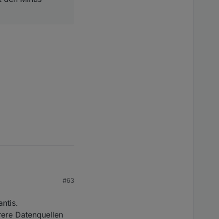
#63
ntis.
rere Datenquellen