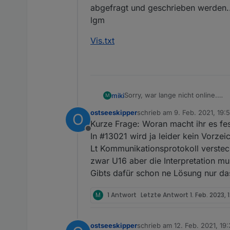
abgefragt und geschrieben werden..
Reicht diese Info?
Werte beim einen *(mal) -1 b
lgm
Bin aber noch am Feinjusti
au
Vis.txt
Eventuell kann mir jemand 
Nur die Justgauge funktion
umgehe.
Sorry, war lange nicht online.
miki
M
Anbei ein alter Widget export au
ostseeskipper
schrieb am
9. Feb. 2021, 19:5
O
Meine aktuelle Version macht au
Vis.txt
zuletzt editiert von ostseesk
Kurze Frage: Woran macht ihr es fes
und geschrieben werden...
Offline
lgm
In #13021 wird ja leider kein Vorze
Lt Kommunikationsprotokoll versteck
zwar U16 aber die Interpretation mus
Gibts dafür schon ne Lösung nur das
M
1 Antwort
Letzte Antwort
1. Feb. 2023, 
ostseeskipper
schrieb am
12. Feb. 2021, 19
zuletzt editiert von