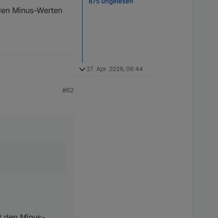
875 ungelesen
 den Minus-Werten
27. Apr. 2026, 06:44
#62
Minus-Werten umgehe.
it den Minus-