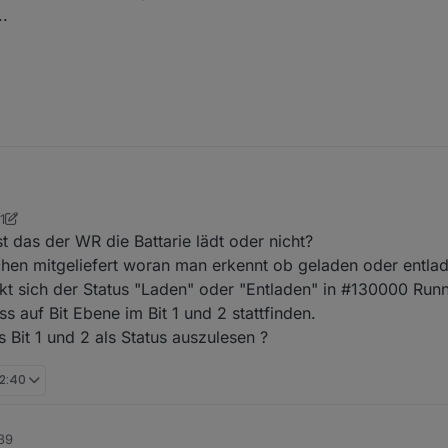
.
Ein/AUs des jeweiligen Gauches über die SIchtbarkeit steuern mit >0 und <= 0
eim anderen *1
eren.
dabei helfen Fehler zu finden.
ieren noch nicht, da bin ich noch am Tüfteln, wie ich am besten mit de
s den Anfängen aus meiner Vis auf der Basis der Daten von Atlantis.
1
ch keinen Sinn hier zu posten, da auch bei mir inzwischen mehrere Dat
ipper
2. Sept. 2021, 20:51
t das der WR die Battarie lädt oder nicht?
ichen mitgeliefert woran man erkennt ob geladen oder entla
t sich der Status "Laden" oder "Entladen" in #130000 Runni
s auf Bit Ebene im Bit 1 und 2 stattfinden.
 Bit 1 und 2 als Status auszulesen ?
12:40
:39