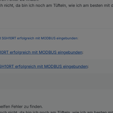
h nicht, da bin ich noch am Tüfteln, wie ich am besten mit
 SGH10RT erfolgreich mit MODBUS eingebunden
:
0RT erfolgreich mit MODBUS eingebunden
:
 Du bist ein Genie!
.
H10RT erfolgreich mit MODBUS eingebunden
:
i helfen Fehler zu finden.
en noch nicht, da bin ich noch am Tüfteln, wie ich am besten mit den 
elfen Fehler zu finden.
och nicht, da bin ich noch am Tüfteln, wie ich am besten m