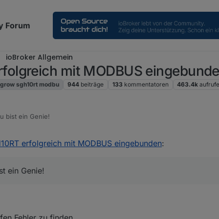
y Forum
ioBroker Allgemein
folgreich mit MODBUS eingebund
grow sgh10rt modbu
944
beiträge
133
kommentatoren
463.4k
aufruf
u bist ein Genie!
0RT erfolgreich mit MODBUS eingebunden
:
st ein Genie!
fen Fehler zu finden.