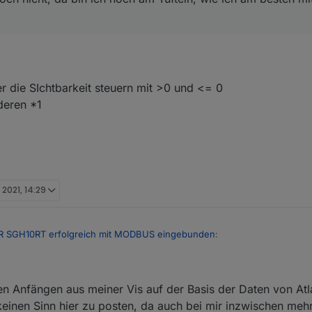
r die SIchtbarkeit steuern mit >0 und <= 0
deren *1
 2021, 14:29
 SGH10RT erfolgreich mit MODBUS eingebunden
:
 WR SGH10RT erfolgreich mit MODBUS eingebunden
:
en Anfängen aus meiner Vis auf der Basis der Daten von Atla
keinen Sinn hier zu posten, da auch bei mir inzwischen meh
aus. Du bist ein Genie!