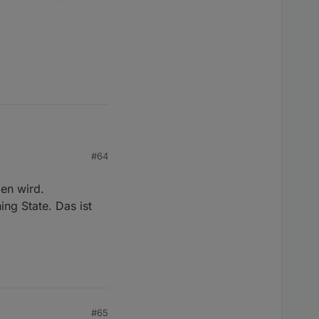
n Minus-Werten
#64
enquellen abgefragt
den wird.
ng State. Das ist
#65