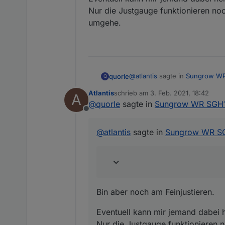
Nur die Justgauge funktionieren noc
umgehe.
@
atlantis
sagte in
Sungrow WR
quorle
Q
Atlantis
schrieb am
3. Feb. 2021, 18:42
A
zuletzt editiert von
@
quorle
sagte in
Sungrow WR SGH1
@
quorle
Sieht ja genial aus.
Offline
Bin aber noch am Feinjustieren
@
atlantis
sagte in
Sungrow WR SG
Eventuell kann mir jemand dabe
Nur die Justgauge funktionier
Bin aber noch am Feinjustieren.
Eventuell kann mir jemand dabei h
Nur die Justgauge funktionieren n