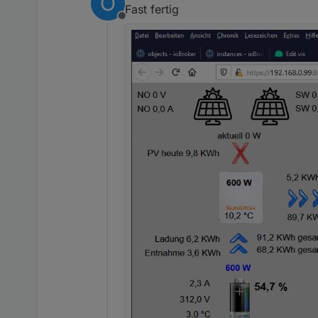
O
Fast fertig
Offline