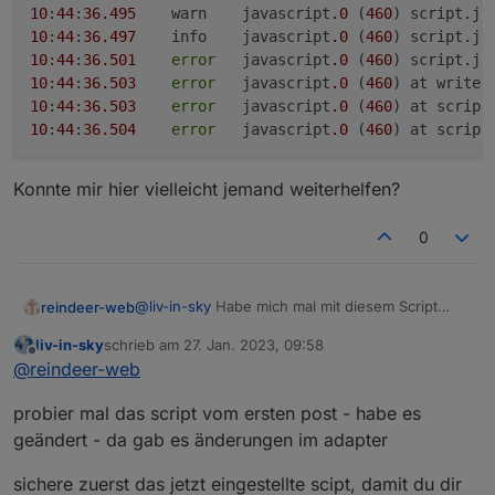
10
:
44
:
36.495
	warn	javascript
.0
 (
460
) script.js
post geändert
10
:
44
:
36.497
	info	javascript
.0
 (
460
) script.js
10
:
44
:
36.501
error
	javascript
.0
 (
460
) script.js
10
:
44
:
36.503
error
	javascript
.0
 (
460
) at writeH
10
:
44
:
36.503
error
	javascript
.0
 (
460
) at script
10
:
44
:
36.504
error
	javascript
.0
 (
460
) at script
Konnte mir hier vielleicht jemand weiterhelfen?
0
@
liv-in-sky
Habe mich mal mit diesem Script
reindeer-web
beschäftigt. Ich habe auch alles (hoffentlich)
liv-in-sky
schrieb am
27. Jan. 2023, 09:58
richtig konfiguriert wie hier beschrieben.
10:44:36.471	info	javascript.0 (460) S
zuletzt editiert von
Offline
@
reindeer-web
Allerdings bekomme ich nach dem Starten des
10:44:36.495	warn	javascript.0 (460) sc
Konnte mir hier vielleicht jemand weiterhelfen?
Scripts folgende Fehler-Meldungen.
10:44:36.497	info	javascript.0 (460) sc
probier mal das script vom ersten post - habe es
10:44:36.501	error	javascript.0 (460) s
10:44:36.503	error	javascript.0 (460) 
geändert - da gab es änderungen im adapter
10:44:36.503	error	javascript.0 (460) 
sichere zuerst das jetzt eingestellte scipt, damit du dir