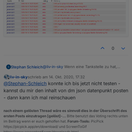
Table:
0
Spoiler
@
liv-in-sky
Wenn eine Tankstelle zu hat,
Stephan Schleich
kommt noch folgender fehler und der status
liv-in-sky
schrieb am
14. Okt. 2020, 17:32
ändert sich nicht auf closed
zuletzt editiert von
Offline
@
Stephan-Schleich
konnte ich bis jetzt nicht testen -
kannst du mir den inhalt von dm json datenpunkt posten
- dann kann ich mal reinschauen
nach einem gelösten Thread wäre es sinnvoll dies in der Überschrift des
ersten Posts einzutragen [gelöst]-...
Bitte benutzt das Voting rechts unten
im Beitrag wenn er euch geholfen hat.
Forum-Tools:
PicPick
https://picpick.app/en/download/ und ScreenToGif
https://www.screentogif.com/downloads.html