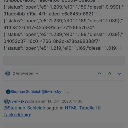
{"status":"open","e5":1.209,"e10":1.159,"diesel":0.999},"
91adc4bb-c19a-4f1f-aded-c6a645bf6821":
{"status":"open","e5":1.239,"e10":1.189,"diesel":1.039},"
91ffe312-b617-42a3-91ca-f77128657b74":
{"status":"open","e5":1.239,"e10":1.189,"diesel":1.039},"
04052c37-16c0-4766-8b2c-a78ba98388f7":
{"status":"open","e5":1.219,"e10":1.169,"diesel":1.019}}}
2 Antworten
0
@
liv-in-sky
```
Stephan Schleich
{"ok":true,"license":"CC BY 4.0 -
liv-in-sky
schrieb am
14. Okt. 2020, 17:35
https://creativecommons.tankerkoenig.de","d
zuletzt editiert von
Offline
@
Stephan-Schleich
sagte in
HTML Tabelle für
ata":"MTS-K","prices":{"a314d76c-c570-
4a87-8efe-fa3d4488a847":
Tankerkönig
:
{"status":"open","e5":1.199,"e10":1.169,"diesel
":0.999},"9b9e42cf-49be-4ae2-ab13-