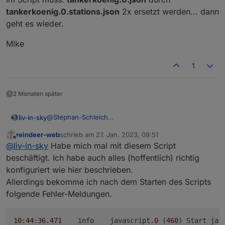
tankerkoenig.0.stations.json
2x ersetzt werden... dann
geht es wieder.
Mike
1
2 Monaten später
@
Stephan-Schleich
liv-in-sky
@all
reindeer-web
schrieb am
27. Jan. 2023, 09:51
mir ist gestern noch etwas aufgefallen - das script
zuletzt editiert von
Offline
@
liv-in-sky
Habe mich mal mit diesem Script
wird durch den json datenpunkt getriggert - es wird
im script aber auch geprüft, welches der "cheapest"
ferner habe ich noch ein setting, ob man die update-
beschäftigt. Ich habe auch alles (hoffentlich) richtig
anbieter ist und das geht über die datenpunkte -
uhrzeit in der ersten zelle sehen will - gibt immer ein
konfiguriert wie hier beschrieben.
gestern abend war bei mir, als die zweite tankstelle
besseres gefühl, wenn man weiß/sieht , dass es
Allerdings bekomme ich nach dem Starten des Scripts
geschlossen wurde, die anzeige der billigsten
aktuell ist
folgende Fehler-Meldungen.
tankstelle nicht richtig - das änderte sich nach einem
weitere durchlauf des scriptes - ich gehe davon aus,
dass die datenpunkte noch nicht geschrieben sind,
10
:
44
:
36.471
	info	javascript
.0
 (
460
wenn das json triggert - habe das im script im ersten