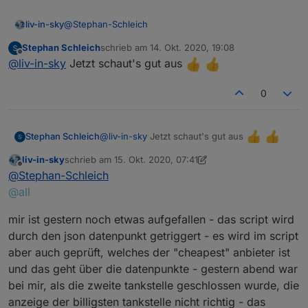
@
Stephan-Schleich
liv-in-sky
Stephan Schleich
schrieb am
14. Okt. 2020, 19:08
testest du bitte mal die neue version im ersten post -
zuletzt editiert von
Offline
@
liv-in-sky
Jetzt schaut's gut aus
bei mir funktioniert es
0
@
liv-in-sky
Jetzt schaut's gut aus
Stephan Schleich
liv-in-sky
schrieb am
15. Okt. 2020, 07:41
zuletzt editiert von liv-in-sky
Offline
@
Stephan-Schleich
@all
mir ist gestern noch etwas aufgefallen - das script wird
durch den json datenpunkt getriggert - es wird im script
aber auch geprüft, welches der "cheapest" anbieter ist
und das geht über die datenpunkte - gestern abend war
bei mir, als die zweite tankstelle geschlossen wurde, die
anzeige der billigsten tankstelle nicht richtig - das