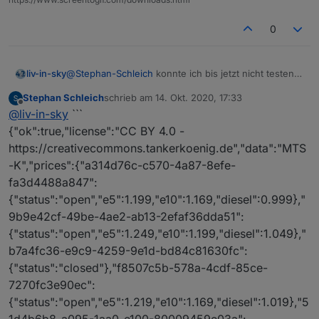
0
liv-in-sky
@
Stephan-Schleich
konnte ich bis jetzt nicht testen -
kannst du mir den inhalt von dm json datenpunkt
Stephan Schleich
schrieb am
14. Okt. 2020, 17:33
posten - dann kann ich mal reinschauen
zuletzt editiert von
Offline
@
liv-in-sky
```
{"ok":true,"license":"CC BY 4.0 -
https://creativecommons.tankerkoenig.de","data":"MTS
-K","prices":{"a314d76c-c570-4a87-8efe-
fa3d4488a847":
{"status":"open","e5":1.199,"e10":1.169,"diesel":0.999},"
9b9e42cf-49be-4ae2-ab13-2efaf36dda51":
{"status":"open","e5":1.249,"e10":1.199,"diesel":1.049},"
b7a4fc36-e9c9-4259-9e1d-bd84c81630fc":
{"status":"closed"},"f8507c5b-578a-4cdf-85ce-
7270fc3e90ec":
{"status":"open","e5":1.219,"e10":1.169,"diesel":1.019},"5
1d4b6b8-a095-1aa0-e100-80009459e03a":