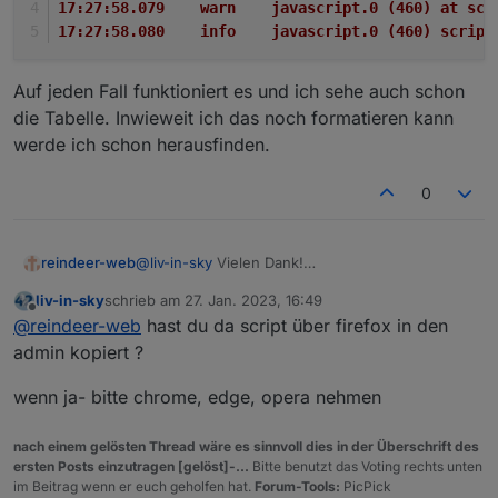
17:27:58.079	warn	javascript.0 (4
17:27:58.080	info	javascript
Auf jeden Fall funktioniert es und ich sehe auch schon
die Tabelle. Inwieweit ich das noch formatieren kann
werde ich schon herausfinden.
0
@
liv-in-sky
Vielen Dank!
reindeer-web
Jetzt kommen nach dem Start zumindest nur
liv-in-sky
schrieb am
27. Jan. 2023, 16:49
noch ein paar Warnungen:
17:27:58.062	info	javascript.0 (460) S
zuletzt editiert von
Offline
@
reindeer-web
hast du da script über firefox in den
17:27:58.078	warn	javascript.0 (460) a
Auf jeden Fall funktioniert es und ich sehe auch
17:27:58.078	warn	javascript.0 (460) a
admin kopiert ?
schon die Tabelle. Inwieweit ich das noch
17:27:58.079	warn	javascript.0 (460) a
formatieren kann werde ich schon herausfinden.
wenn ja- bitte chrome, edge, opera nehmen
nach einem gelösten Thread wäre es sinnvoll dies in der Überschrift des
ersten Posts einzutragen [gelöst]-...
Bitte benutzt das Voting rechts unten
im Beitrag wenn er euch geholfen hat.
Forum-Tools:
PicPick