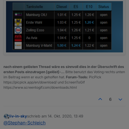
nach einem gelösten Thread wäre es sinnvoll dies in der Überschrift des
ersten Posts einzutragen [gelöst]-...
Bitte benutzt das Voting rechts unten
im Beitrag wenn er euch geholfen hat.
Forum-Tools:
PicPick
https://picpick.app/en/download/ und ScreenToGif
https://www.screentogif.com/downloads.html
6
liv-in-sky
schrieb am
14. Okt. 2020, 13:49
zuletzt editiert von
Offline
@
Stephan-Schleich