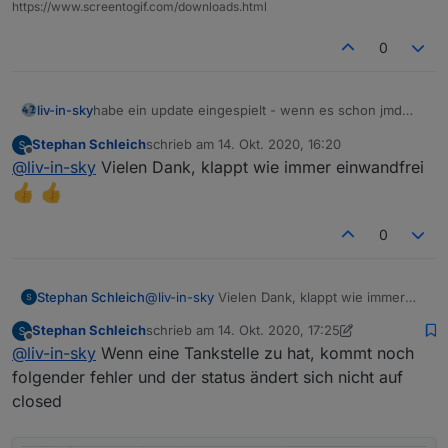
https://www.screentogif.com/downloads.html
0
habe ein update eingespielt - wenn es schon jmd
liv-in-sky
installiert hat - bitte update benutzen im ersten post -
Stephan Schleich
schrieb am
14. Okt. 2020, 16:20
es hat bei e10 und e5 eine kleine verwechslung
zusätzlich gibt es auch die widgets für
zuletzt editiert von
Offline
@
liv-in-sky
Vielen Dank, klappt wie immer einwandfrei
gegeben - sonst stimmen die werte nicht !!!
MaterialDesing table und MD List
List:
0
Spoiler
Stephan Schleich
@
liv-in-sky
Vielen Dank, klappt wie immer
einwandfrei
Stephan Schleich
schrieb am
14. Okt. 2020, 17:25
zuletzt editiert von Stephan Schleich
Offline
@
liv-in-sky
Wenn eine Tankstelle zu hat, kommt noch
folgender fehler und der status ändert sich nicht auf
closed