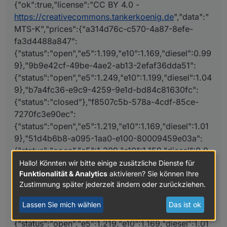
2efaf36dda51":
{"ok":true,"license":"CC BY 4.0 -
{"status":"open","e5":1.249,"e10":1.199,"diese
https://creativecommons.tankerkoenig.de
","data":"
l":1.049},"b7a4fc36-e9c9-4259-9e1d-
MTS-K","prices":{"a314d76c-c570-4a87-8efe-
bd84c81630fc":
fa3d4488a847":
{"status":"closed"},"f8507c5b-578a-4cdf-
85ce-7270fc3e90ec":
{"status":"open","e5":1.199,"e10":1.169,"diesel":0.99
{"status":"open","e5":1.219,"e10":1.169,"diesel
9},"9b9e42cf-49be-4ae2-ab13-2efaf36dda51":
":1.019},"51d4b6b8-a095-1aa0-e100-
{"status":"open","e5":1.249,"e10":1.199,"diesel":1.04
80009459e03a":
9},"b7a4fc36-e9c9-4259-9e1d-bd84c81630fc":
{"status":"open","e5":1.209,"e10":1.159,"diese
l":0.999},"91adc4bb-c19a-4f1f-aded-
{"status":"closed"},"f8507c5b-578a-4cdf-85ce-
c6a645bf6821":
7270fc3e90ec":
{"status":"open","e5":1.239,"e10":1.189,"diese
{"status":"open","e5":1.219,"e10":1.169,"diesel":1.01
l":1.039},"91ffe312-b617-42a3-91ca-
9},"51d4b6b8-a095-1aa0-e100-80009459e03a":
f77128657b74":
{"status":"open","e5":1.239,"e10":1.189,"diese
{"status":"open","e5":1.209,"e10":1.159,"diesel":0.9
l":1.039},"04052c37-16c0-4766-8b2c-
99},"91adc4bb-c19a-4f1f-aded-c6a645bf6821":
Hallo! Könnten wir bitte einige zusätzliche Dienste für
a78ba98388f7":
Funktionalität & Analytics
aktivieren? Sie können Ihre
{"status":"open","e5":1.239,"e10":1.189,"diesel":1.03
{"status":"open","e5":1.219,"e10":1.169,"diesel
Zustimmung später jederzeit ändern oder zurückziehen.
":1.019}}}
9},"91ffe312-b617-42a3-91ca-f77128657b74":
{"status":"open","e5":1.239,"e10":1.189,"diesel":1.03
Lassen Sie mich wählen
Das ist ok
9},"04052c37-16c0-4766-8b2c-a78ba98388f7":
{"status":"open","e5":1.219,"e10":1.169,"diesel":1.01