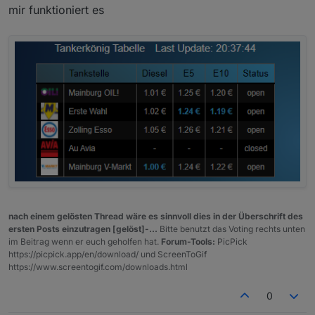
":0.999},"9b9e42cf-49be-4ae2-ab13-
mir funktioniert es
2efaf36dda51":
{"status":"open","e5":1.249,"e10":1.199,"diese
l":1.049},"b7a4fc36-e9c9-4259-9e1d-
bd84c81630fc":
{"status":"closed"},"f8507c5b-578a-4cdf-
85ce-7270fc3e90ec":
{"status":"open","e5":1.219,"e10":1.169,"diesel
":1.019},"51d4b6b8-a095-1aa0-e100-
80009459e03a":
{"status":"open","e5":1.209,"e10":1.159,"diese
l":0.999},"91adc4bb-c19a-4f1f-aded-
c6a645bf6821":
{"status":"open","e5":1.239,"e10":1.189,"diese
l":1.039},"91ffe312-b617-42a3-91ca-
f77128657b74":
nach einem gelösten Thread wäre es sinnvoll dies in der Überschrift des
{"status":"open","e5":1.239,"e10":1.189,"diese
ersten Posts einzutragen [gelöst]-...
Bitte benutzt das Voting rechts unten
l":1.039},"04052c37-16c0-4766-8b2c-
im Beitrag wenn er euch geholfen hat.
Forum-Tools:
PicPick
a78ba98388f7":
https://picpick.app/en/download/ und ScreenToGif
{"status":"open","e5":1.219,"e10":1.169,"diesel
https://www.screentogif.com/downloads.html
":1.019}}}
0