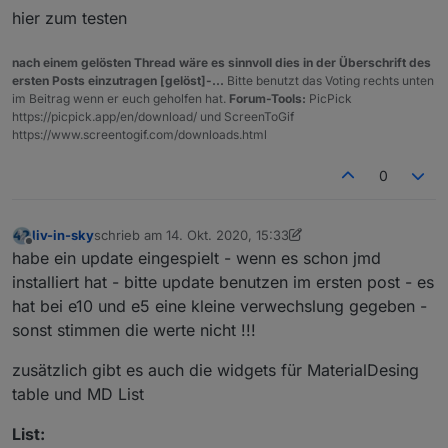
hier zum testen
nach einem gelösten Thread wäre es sinnvoll dies in der Überschrift des
ersten Posts einzutragen [gelöst]-...
Bitte benutzt das Voting rechts unten
im Beitrag wenn er euch geholfen hat.
Forum-Tools:
PicPick
https://picpick.app/en/download/ und ScreenToGif
https://www.screentogif.com/downloads.html
0
liv-in-sky
schrieb am
14. Okt. 2020, 15:33
zuletzt editiert von liv-in-sky
Offline
habe ein update eingespielt - wenn es schon jmd
installiert hat - bitte update benutzen im ersten post - es
hat bei e10 und e5 eine kleine verwechslung gegeben -
sonst stimmen die werte nicht !!!
zusätzlich gibt es auch die widgets für MaterialDesing
table und MD List
List: