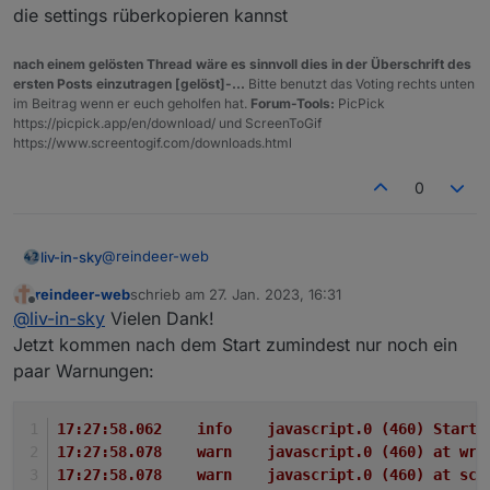
die settings rüberkopieren kannst
nach einem gelösten Thread wäre es sinnvoll dies in der Überschrift des
ersten Posts einzutragen [gelöst]-...
Bitte benutzt das Voting rechts unten
im Beitrag wenn er euch geholfen hat.
Forum-Tools:
PicPick
https://picpick.app/en/download/ und ScreenToGif
https://www.screentogif.com/downloads.html
0
@
reindeer-web
liv-in-sky
reindeer-web
schrieb am
27. Jan. 2023, 16:31
probier mal das script vom ersten post - habe es
zuletzt editiert von
Offline
@
liv-in-sky
Vielen Dank!
geändert - da gab es änderungen im adapter
sichere zuerst das jetzt eingestellte scipt, damit du
Jetzt kommen nach dem Start zumindest nur noch ein
dir die settings rüberkopieren kannst
paar Warnungen:
17:27:58.062	info	javascript.0 (
17:27:58.078	warn	javascript.0 (
17:27:58.078	warn	javascript.0 (4