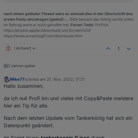
nach einem gelösten Thread wäre es sinnvoll dies in der Überschrift des
ersten Posts einzutragen [gelöst]-...
Bitte benutzt das Voting rechts unten
im Beitrag wenn er euch geholfen hat.
Forum-Tools:
PicPick
https://picpick.app/en/download/ und ScreenToGif
https://www.screentogif.com/downloads.html
1 Antwort
1
2 Jahren später
Mike77
schrieb am
21. Nov. 2022, 17:21
zuletzt editiert von
Offline
Hallo zusammen,
da ich null Profi bin und vieles mit Copy&Paste meistere
hier ein Tip für alle.
Nach dem letzten Update vom Tankerkönig hat sich ein
Datenpunkt geändert.
Im Script muss:
tankerkoenig.0.json
durch