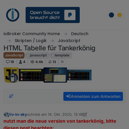
Weiter zum Inhalt
ioBroker Community Home
Deutsch
Skripten / Logik
JavaScript
HTML Tabelle für Tankerkönig
JavaScript
javascript
template
18
4
4.6k
13
Anmelden zum Antworten
liv-in-sky
schrieb am
14. Okt. 2020, 13:48
zuletzt editiert von liv-in-sky
Offline
nutzt man die neue version von tankerkönig, bitte
diesen post beachten: