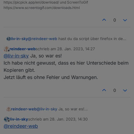
https://picpick.app/en/download/ und ScreenToGif
https://www.screentogif.com/downloads.html
0
@
reindeer-web
hast du da script über firefox in den
liv-in-sky
admin kopiert ?
reindeer-web
schrieb am
28. Jan. 2023, 14:27
wenn ja- bitte chrome, edge, opera nehmen
zuletzt editiert von
Offline
@
liv-in-sky
Ja, so war es!
Ich habe nicht gewusst, dass es hier Unterschiede beim
Kopieren gibt.
Jetzt läuft es ohne Fehler und Warnungen.
0
reindeer-web
@
liv-in-sky
Ja, so war es!
Ich habe nicht gewusst, dass es hier
liv-in-sky
schrieb am
28. Jan. 2023, 14:30
Unterschiede beim Kopieren gibt.
zuletzt editiert von
Offline
@
reindeer-web
Jetzt läuft es ohne Fehler und Warnungen.