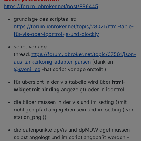
https://forum.iobroker.net/post/896445
grundlage des scriptes ist:
https://forum.iobroker.net/topic/28021/html-table-
für-vis-oder-iqontrol-js-und-blockly
script vorlage
thread:
https://forum.iobroker.net/topic/37561/json-
aus-tankerkönig-adapter-parsen
(dank an
@
sveni_lee
-hat script vorlage erstellt )
für übersicht in der vis (tabelle wird über
html-
widget mit binding
angezeigt) oder in iqontrol
die bilder müssen in der vis und im setting ()mit
richtigen pfad angegeben sein und im setting ( var
station_png ))
die datenpunkte dpVis und dpMDWidget müssen
selbst angelegt und im script angepaßt werden -