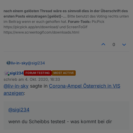
nach einem gelösten Thread wäre es sinnvoll dies in der Überschrift des
ersten Posts einzutragen [gelöst]-...
Bitte benutzt das Voting rechts unten
im Beitrag wenn er euch geholfen hat.
Forum-Tools:
PicPick
https://picpick.app/en/download/ und ScreenToGif
https://www.screentogif.com/downloads.html
0
@
sigi234
liv-in-sky
sigi234
FORUM TESTING
MOST ACTIVE
wenn du Scheibbs testest - was kommt bei dir
Online
schrieb am
4. Okt. 2020, 16:33
zuletzt editiert von
@
liv-in-sky
sagte in
Corona-Ampel Österreich in VIS
anzeigen
:
@
sigi234
wenn du Scheibbs testest - was kommt bei dir