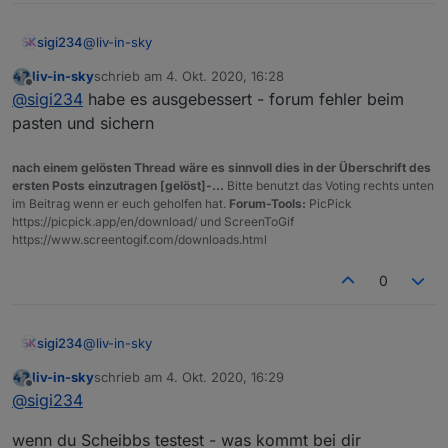
@
liv-in-sky
sigi234
refresh mal den browser
liv-in-sky
schrieb am
4. Okt. 2020, 16:28
Du hast ja Rust drinnen und nicht Scheibbs
zuletzt editiert von
Offline
@
sigi234
habe es ausgebessert - forum fehler beim
Edit:
Wurde ausgebessert.
pasten und sichern
nach einem gelösten Thread wäre es sinnvoll dies in der Überschrift des
ersten Posts einzutragen [gelöst]-...
Bitte benutzt das Voting rechts unten
im Beitrag wenn er euch geholfen hat.
Forum-Tools:
PicPick
https://picpick.app/en/download/ und ScreenToGif
https://www.screentogif.com/downloads.html
0
@
liv-in-sky
sigi234
liv-in-sky
schrieb am
4. Okt. 2020, 16:29
Du hast ja Rust drinnen und nicht Scheibbs
zuletzt editiert von
Offline
@
sigi234
Edit:
Wurde ausgebessert.
wenn du Scheibbs testest - was kommt bei dir