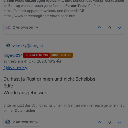
ersten Posts einzutragen [gelöst]-...
Bitte benutzt das Voting rechts unten
im Beitrag wenn er euch geholfen hat.
Forum-Tools:
PicPick
https://picpick.app/en/download/ und ScreenToGif
https://www.screentogif.com/downloads.html
2 Antworten
0
@
bergjet
liv-in-sky
sigi234
FORUM TESTING
MOST ACTIVE
bei mir nicht
Online
schrieb am
4. Okt. 2020, 16:27
zuletzt editiert von sigi234
10. Apr. 2020, 18:29
@
liv-in-sky
Du hast ja Rust drinnen und nicht Scheibbs
Edit:
Wurde ausgebessert.
Bitte benutzt das Voting rechts unten im Beitrag wenn er euch geholfen hat.
Immer Daten sichern!
2 Antworten
0