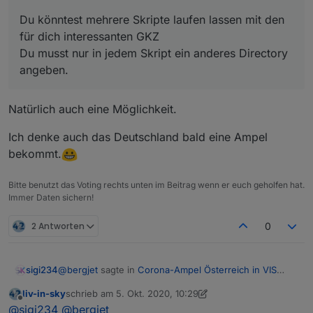
Du könntest mehrere Skripte laufen lassen mit den
für dich interessanten GKZ
Du musst nur in jedem Skript ein anderes Directory
angeben.
Natürlich auch eine Möglichkeit.
Ich denke auch das Deutschland bald eine Ampel
bekommt.
Bitte benutzt das Voting rechts unten im Beitrag wenn er euch geholfen hat.
Immer Daten sichern!
2 Antworten
0
@
bergjet
sagte in
Corona-Ampel Österreich in VIS
sigi234
anzeigen
:
liv-in-sky
schrieb am
5. Okt. 2020, 10:29
zuletzt editiert von liv-in-sky
10. Mai 2020, 12:36
Offline
@
sigi234
said in
Corona-Ampel Österreich in VIS
@
sigi234
@
bergjet