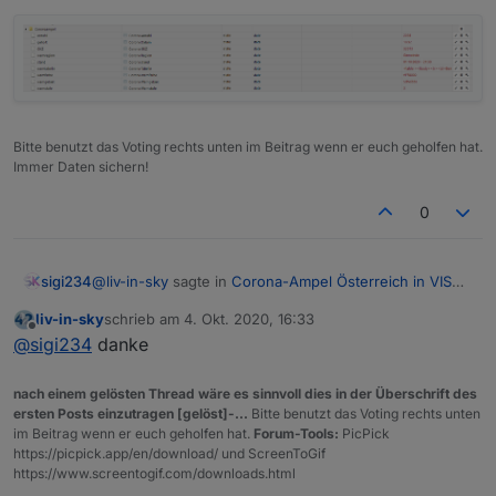
Bitte benutzt das Voting rechts unten im Beitrag wenn er euch geholfen hat.
Immer Daten sichern!
0
@
liv-in-sky
sagte in
Corona-Ampel Österreich in VIS
sigi234
anzeigen
:
liv-in-sky
schrieb am
4. Okt. 2020, 16:33
zuletzt editiert von
Offline
@
sigi234
@
sigi234
danke
wenn du Scheibbs testest - was kommt bei dir
nach einem gelösten Thread wäre es sinnvoll dies in der Überschrift des
ersten Posts einzutragen [gelöst]-...
Bitte benutzt das Voting rechts unten
im Beitrag wenn er euch geholfen hat.
Forum-Tools:
PicPick
https://picpick.app/en/download/ und ScreenToGif
https://www.screentogif.com/downloads.html