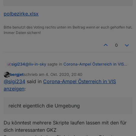
polbezirke.xlsx
Bitte benutzt das Voting rechts unten im Beitrag wenn er euch geholfen hat.
Immer Daten sichern!
0
@
liv-in-sky
sagte in
Corona-Ampel Österreich in VIS
sigi234
anzeigen
:
bergjet
schrieb am
4. Okt. 2020, 20:40
zuletzt editiert von
Offline
@
sigi234
@
sigi234
said in
Corona-Ampel Österreich in VIS
zum thema sortieren
anzeigen
:
Ja
dauerhafte sortierung (über setting im
script)
reicht eigentlich die Umgebung
sortierung, die du über vis steuern kannst
Du könntest mehrere Skripte laufen lassen mit den für
Ja
dich interessanten GKZ