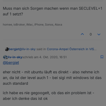
Muss man sich Sorgen machen wenn man SECLEVEL=1
auf 1 setzt?
homee, ioBroker, iMac, iPhone, Sonos, Alaxa
0
@
liv-in-sky
said in
Corona-Ampel Österreich in VIS
bergjet
anzeigen
:
liv-in-sky
schrieb am
4. Okt. 2020, 16:51
zuletzt editiert von
Offline
moment du hast da das problem mit dem ssl key
@
bergjet
eher nicht - mit ubuntu läuft es direkt - also nehme ich
Muss man sich Sorgen machen wenn man
an, da ist der level auch 1 - bei sigi mit windows ist das
SECLEVEL=1 auf 1 setzt?
auch standard
ich habe es nie gegoogelt, ob das ein problem ist -
aber ich denke das ist ok