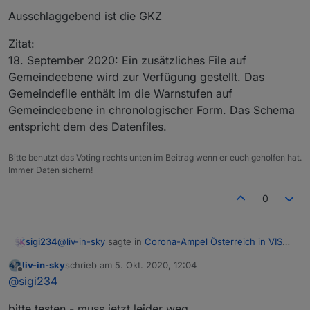
Ausschlaggebend ist die GKZ
Zitat:
18. September 2020: Ein zusätzliches File auf
Gemeindeebene wird zur Verfügung gestellt. Das
Gemeindefile enthält im die Warnstufen auf
Gemeindeebene in chronologischer Form. Das Schema
entspricht dem des Datenfiles.
Bitte benutzt das Voting rechts unten im Beitrag wenn er euch geholfen hat.
Immer Daten sichern!
0
@
liv-in-sky
sagte in
Corona-Ampel Österreich in VIS
sigi234
anzeigen
:
liv-in-sky
schrieb am
5. Okt. 2020, 12:04
zuletzt editiert von
Offline
@
sigi234
@
sigi234
Super
die sortierung muss noch gemacht werden -
bitte testen - muss jetzt leider weg