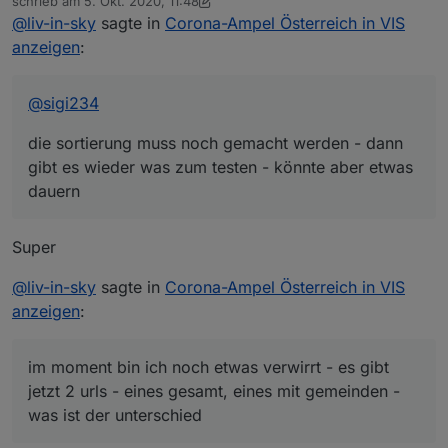
schrieb am
5. Okt. 2020, 11:48
gibt es wieder was zum testen - könnte aber etwas
zuletzt editiert von sigi234
10. Mai 2020, 13:49
@
liv-in-sky
sagte in
Corona-Ampel Österreich in VIS
dauern
anzeigen
:
@
sigi234
die sortierung muss noch gemacht werden - dann
gibt es wieder was zum testen - könnte aber etwas
dauern
Super
@
liv-in-sky
sagte in
Corona-Ampel Österreich in VIS
anzeigen
:
im moment bin ich noch etwas verwirrt - es gibt
jetzt 2 urls - eines gesamt, eines mit gemeinden -
was ist der unterschied