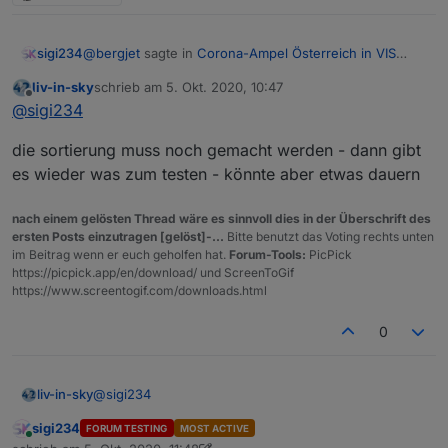
@
bergjet
sagte in
Corona-Ampel Österreich in VIS
sigi234
anzeigen
:
liv-in-sky
schrieb am
5. Okt. 2020, 10:47
zuletzt editiert von
Offline
@
sigi234
said in
Corona-Ampel Österreich in VIS
@
sigi234
anzeigen
:
Natürlich auch eine Möglichkeit.
die sortierung muss noch gemacht werden - dann gibt
es wieder was zum testen - könnte aber etwas dauern
reicht eigentlich die Umgebung
Ich denke auch das Deutschland bald eine Ampel
bekommt.
nach einem gelösten Thread wäre es sinnvoll dies in der Überschrift des
Du könntest mehrere Skripte laufen lassen mit
ersten Posts einzutragen [gelöst]-...
Bitte benutzt das Voting rechts unten
den für dich interessanten GKZ
im Beitrag wenn er euch geholfen hat.
Forum-Tools:
PicPick
Du musst nur in jedem Skript ein anderes
https://picpick.app/en/download/ und ScreenToGif
Directory angeben.
https://www.screentogif.com/downloads.html
0
@
sigi234
liv-in-sky
sigi234
FORUM TESTING
MOST ACTIVE
die sortierung muss noch gemacht werden - dann
Online