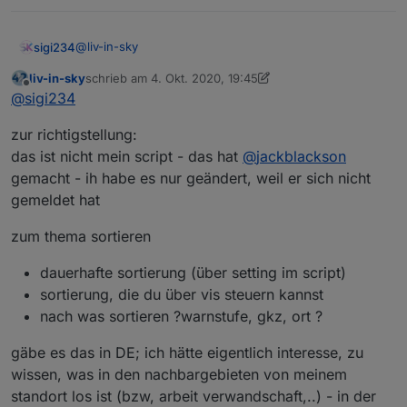
@
liv-in-sky
sigi234
liv-in-sky
schrieb am
4. Okt. 2020, 19:45
Hallo, kann man in der Tabelle auch sortieren? Kannst
zuletzt editiert von liv-in-sky
10. Apr. 2020, 21:48
Offline
@
sigi234
du das einbauen?
zur richtigstellung:
das ist nicht mein script - das hat
@
jackblackson
gemacht - ih habe es nur geändert, weil er sich nicht
gemeldet hat
zum thema sortieren
dauerhafte sortierung (über setting im script)
sortierung, die du über vis steuern kannst
nach was sortieren ?warnstufe, gkz, ort ?
gäbe es das in DE; ich hätte eigentlich interesse, zu
Ev. ist das Interessant:
wissen, was in den nachbargebieten von meinem
https://coronaampeliframe.web.app/gkz.html
standort los ist (bzw, arbeit verwandschaft,..) - in der