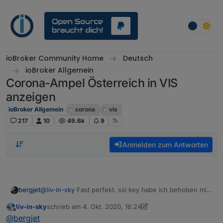
Weiter zum Inhalt
ioBroker Community Home
Deutsch
ioBroker Allgemein
Corona-Ampel Österreich in VIS
anzeigen
ioBroker Allgemein
corona
vis
217
10
49.6k
9
Anmelden zum Antworten
@
liv-in-sky
Fast perfekt. ssl key habe ich behoben mit
bergjet
dem Parameter 1
liv-in-sky
schrieb am
4. Okt. 2020, 16:24
Aber
Der Datenpunkt zeigt jedoch Warnstufe 2
zuletzt editiert von liv-in-sky
10. Apr. 2020, 18:27
Offline
@
bergjet
Die GKZ 32013 hat Warnstufe 3