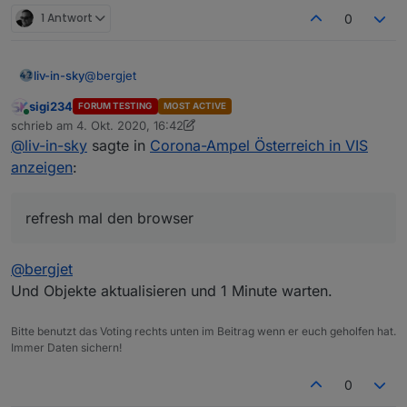
1 Antwort
0
@
bergjet
liv-in-sky
sigi234
FORUM TESTING
MOST ACTIVE
bei mir nicht
Online
schrieb am
4. Okt. 2020, 16:42
zuletzt editiert von sigi234
10. Apr. 2020, 18:42
@
liv-in-sky
sagte in
Corona-Ampel Österreich in VIS
anzeigen
:
refresh mal den browser
@
bergjet
Und Objekte aktualisieren und 1 Minute warten.
Bitte benutzt das Voting rechts unten im Beitrag wenn er euch geholfen hat.
Immer Daten sichern!
0
refresh mal den browser