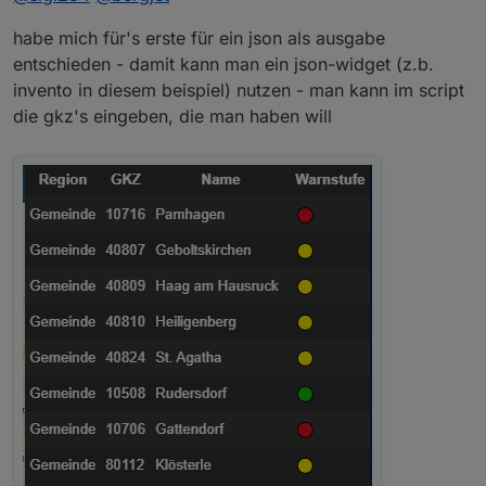
anzeigen
:
Natürlich auch eine Möglichkeit.
habe mich für's erste für ein json als ausgabe
entschieden - damit kann man ein json-widget (z.b.
reicht eigentlich die Umgebung
Ich denke auch das Deutschland bald eine Ampel
invento in diesem beispiel) nutzen - man kann im script
bekommt.
die gkz's eingeben, die man haben will
Du könntest mehrere Skripte laufen lassen mit
den für dich interessanten GKZ
Du musst nur in jedem Skript ein anderes
Directory angeben.