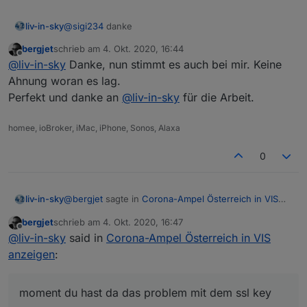
liv-in-sky
@
sigi234
danke
bergjet
schrieb am
4. Okt. 2020, 16:44
zuletzt editiert von
Offline
@
liv-in-sky
Danke, nun stimmt es auch bei mir. Keine
Ahnung woran es lag.
Perfekt und danke an
@
liv-in-sky
für die Arbeit.
homee, ioBroker, iMac, iPhone, Sonos, Alaxa
0
@
bergjet
sagte in
Corona-Ampel Österreich in VIS
liv-in-sky
anzeigen
:
bergjet
schrieb am
4. Okt. 2020, 16:47
zuletzt editiert von
Offline
@
liv-in-sky
Bei mir kommt im log
@
liv-in-sky
said in
Corona-Ampel Österreich in VIS
anzeigen
:
moment du hast da das problem mit dem ssl key
javascript.0	2020-10-04 16:54:00.839	erro
https://forum.iobroker.net/post/486217
moment du hast da das problem mit dem ssl key