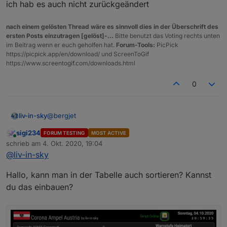
ich hab es auch nicht zurückgeändert
nach einem gelösten Thread wäre es sinnvoll dies in der Überschrift des
ersten Posts einzutragen [gelöst]-...
Bitte benutzt das Voting rechts unten
im Beitrag wenn er euch geholfen hat.
Forum-Tools:
PicPick
https://picpick.app/en/download/ und ScreenToGif
https://www.screentogif.com/downloads.html
0
@
bergjet
liv-in-sky
sigi234
FORUM TESTING
MOST ACTIVE
eher nicht - mit ubuntu läuft es direkt - also nehme
Online
schrieb am
4. Okt. 2020, 19:04
ich an, da ist der level auch 1 - bei sigi mit windows
zuletzt editiert von
@
liv-in-sky
ist das auch standard
ich habe es nie gegoogelt, ob das ein problem ist -
aber ich denke das ist ok
Hallo, kann man in der Tabelle auch sortieren? Kannst
ich hab es auch nicht zurückgeändert
du das einbauen?