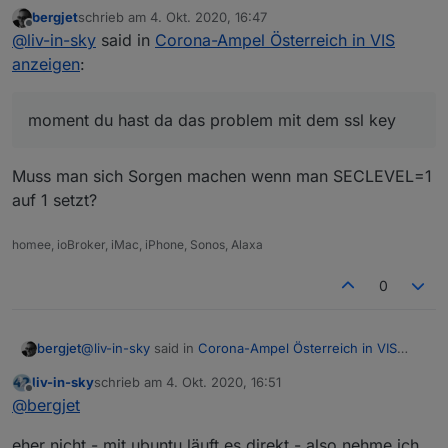
anzeigen
:
bergjet
schrieb am
4. Okt. 2020, 16:47
zuletzt editiert von
Offline
@
liv-in-sky
Bei mir kommt im log
@
liv-in-sky
said in
Corona-Ampel Österreich in VIS
anzeigen
:
moment du hast da das problem mit dem ssl key
javascript.0	2020-10-04 16:54:00.839	erro
https://forum.iobroker.net/post/486217
moment du hast da das problem mit dem ssl key
Muss man sich Sorgen machen wenn man SECLEVEL=1
auf 1 setzt?
homee, ioBroker, iMac, iPhone, Sonos, Alaxa
0
@
liv-in-sky
said in
Corona-Ampel Österreich in VIS
bergjet
anzeigen
:
liv-in-sky
schrieb am
4. Okt. 2020, 16:51
zuletzt editiert von
Offline
moment du hast da das problem mit dem ssl key
@
bergjet
eher nicht - mit ubuntu läuft es direkt - also nehme ich