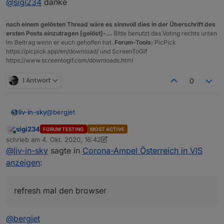
@
sigi234
@
sigi234
danke
wenn du Scheibbs testest - was kommt bei dir
nach einem gelösten Thread wäre es sinnvoll dies in der Überschrift des
ersten Posts einzutragen [gelöst]-...
Bitte benutzt das Voting rechts unten
im Beitrag wenn er euch geholfen hat.
Forum-Tools:
PicPick
https://picpick.app/en/download/ und ScreenToGif
https://www.screentogif.com/downloads.html
1 Antwort
0
@
bergjet
liv-in-sky
sigi234
FORUM TESTING
MOST ACTIVE
bei mir nicht
Online
schrieb am
4. Okt. 2020, 16:42
zuletzt editiert von sigi234
10. Apr. 2020, 18:42
@
liv-in-sky
sagte in
Corona-Ampel Österreich in VIS
anzeigen
:
refresh mal den browser
@
bergjet