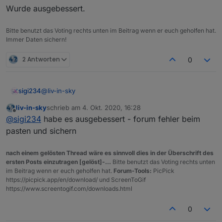
Wurde ausgebessert.
Bitte benutzt das Voting rechts unten im Beitrag wenn er euch geholfen hat.
Immer Daten sichern!
2 Antworten
0
@
liv-in-sky
sigi234
refresh mal den browser
liv-in-sky
schrieb am
4. Okt. 2020, 16:28
Du hast ja Rust drinnen und nicht Scheibbs
zuletzt editiert von
Offline
@
sigi234
habe es ausgebessert - forum fehler beim
Edit:
Wurde ausgebessert.
pasten und sichern
nach einem gelösten Thread wäre es sinnvoll dies in der Überschrift des
ersten Posts einzutragen [gelöst]-...
Bitte benutzt das Voting rechts unten
im Beitrag wenn er euch geholfen hat.
Forum-Tools:
PicPick
https://picpick.app/en/download/ und ScreenToGif
https://www.screentogif.com/downloads.html
0