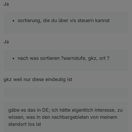
oder die tabelle nur mit den werten , die mich
Ja
interessieren - es sin in der tabelle über 2000
datensätze -wer wird das jemals ansehen ? sind da
nur 10 werte oder so, in der tabelle, mit farbigen
sortierung, die du über vis steuern kannst
punkten, wäre interessanter und man würde es
sofort sehen in der tabelle
Ja
nach was sortieren ?warnstufe, gkz, ort ?
gkz weil nur diese eindeutig ist
gäbe es das in DE; ich hätte eigentlich interesse, zu
wissen, was in den nachbargebieten von meinem
standort los ist