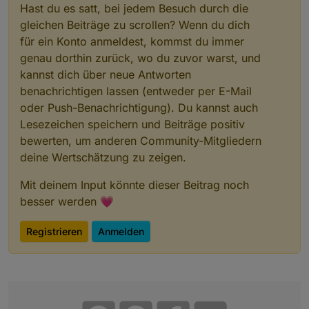
an gesuchten gebieten als datenpunkte darzustellen
Hast du es satt, bei jedem Besuch durch die
oder die tabelle nur mit den werten , die mich
gleichen Beiträge zu scrollen? Wenn du dich
interessieren - es sin in der tabelle über 2000
für ein Konto anmeldest, kommst du immer
Ja , ich brauche nicht ganz Österreich. Wie du schon
datensätze -wer wird das jemals ansehen ? sind
erwähnt hast reicht eigentlich die Umgebung. Daher
genau dorthin zurück, wo du zuvor warst, und
da nur 10 werte oder so, in der tabelle, mit
wäre eine Option im Skript gut: Bundesländer, Bezirke
9 Bundesländer: Burgenland, Kärnten, Niederöst
farbigen punkten, wäre interessanter und man
kannst dich über neue Antworten
94 Bezirke

würde es sofort sehen in der tabelle
benachrichtigen lassen (entweder per E-Mail
polbezirke.xlsx
oder Push-Benachrichtigung). Du kannst auch
Lesezeichen speichern und Beiträge positiv
bewerten, um anderen Community-Mitgliedern
deine Wertschätzung zu zeigen.
Mit deinem Input könnte dieser Beitrag noch
besser werden 💗
Registrieren
Anmelden