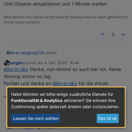
Und Objekte aktualisieren und 1 Minute warten.
Bitte benutzt das Voting rechts unten im Beitrag wenn er euch geholfen hat.
Immer Daten sichern!
0
refresh mal den browser
liv-in-sky
@
sigi234
danke
bergjet
schrieb am
4. Okt. 2020, 16:44
zuletzt editiert von
Offline
@
liv-in-sky
Danke, nun stimmt es auch bei mir. Keine
Ahnung woran es lag.
Perfekt und danke an
@
liv-in-sky
für die Arbeit.
Hallo! Könnten wir bitte einige zusätzliche Dienste für
homee, ioBroker, iMac, iPhone, Sonos, Alaxa
Funktionalität & Analytics
aktivieren? Sie können Ihre
Zustimmung später jederzeit ändern oder zurückziehen.
0
Lassen Sie mich wählen
Das ist ok
@
bergjet
sagte in
Corona-Ampel Österreich in VIS
liv-in-sky