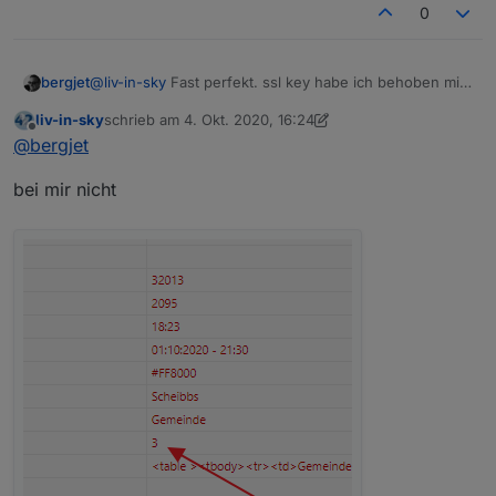
0
@
liv-in-sky
Fast perfekt. ssl key habe ich behoben mit
bergjet
dem Parameter 1
liv-in-sky
schrieb am
4. Okt. 2020, 16:24
Aber
Der Datenpunkt zeigt jedoch Warnstufe 2
zuletzt editiert von liv-in-sky
10. Apr. 2020, 18:27
Offline
@
bergjet
Die GKZ 32013 hat Warnstufe 3
bei mir nicht