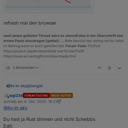
refresh mal den browser
nach einem gelösten Thread wäre es sinnvoll dies in der Überschrift des
ersten Posts einzutragen [gelöst]-...
Bitte benutzt das Voting rechts unten
im Beitrag wenn er euch geholfen hat.
Forum-Tools:
PicPick
https://picpick.app/en/download/ und ScreenToGif
https://www.screentogif.com/downloads.html
2 Antworten
0
@
bergjet
liv-in-sky
sigi234
FORUM TESTING
MOST ACTIVE
bei mir nicht
Online
schrieb am
4. Okt. 2020, 16:27
zuletzt editiert von sigi234
10. Apr. 2020, 18:29
@
liv-in-sky
Du hast ja Rust drinnen und nicht Scheibbs
Edit: