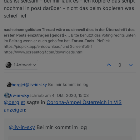
das ist seltsam - bei mir läuft es - ich kopiere das script
nochmal in post darüber - nicht das beim kopieren was
schief lief
nach einem gelösten Thread wäre es sinnvoll dies in der Überschrift des
ersten Posts einzutragen [gelöst]-...
Bitte benutzt das Voting rechts unten
im Beitrag wenn er euch geholfen hat.
Forum-Tools:
PicPick
https://picpick.app/en/download/ und ScreenToGif
https://www.screentogif.com/downloads.html
1 Antwort
0
@
liv-in-sky
Bei mir kommt im log
bergjet
liv-in-sky
schrieb am
4. Okt. 2020, 15:03
javascript.0	2020-10-04 16:54:00.839	error	(3
zuletzt editiert von
Offline
@
bergjet
sagte in
Corona-Ampel Österreich in VIS
anzeigen
:
@
liv-in-sky
Bei mir kommt im log