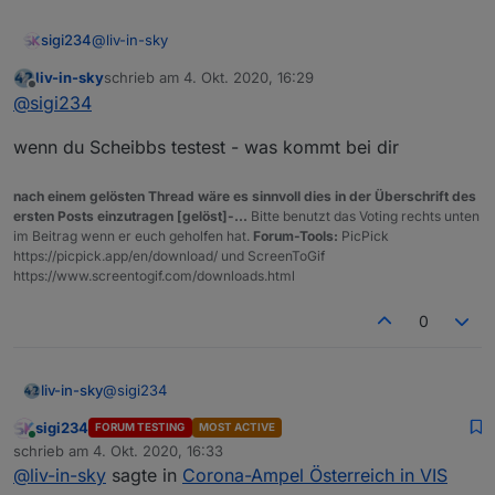
@
liv-in-sky
sigi234
liv-in-sky
schrieb am
4. Okt. 2020, 16:29
Du hast ja Rust drinnen und nicht Scheibbs
zuletzt editiert von
Offline
@
sigi234
Edit:
Wurde ausgebessert.
wenn du Scheibbs testest - was kommt bei dir
nach einem gelösten Thread wäre es sinnvoll dies in der Überschrift des
ersten Posts einzutragen [gelöst]-...
Bitte benutzt das Voting rechts unten
im Beitrag wenn er euch geholfen hat.
Forum-Tools:
PicPick
https://picpick.app/en/download/ und ScreenToGif
https://www.screentogif.com/downloads.html
0
@
sigi234
liv-in-sky
sigi234
FORUM TESTING
MOST ACTIVE
wenn du Scheibbs testest - was kommt bei dir
Online
schrieb am
4. Okt. 2020, 16:33
zuletzt editiert von
@
liv-in-sky
sagte in
Corona-Ampel Österreich in VIS