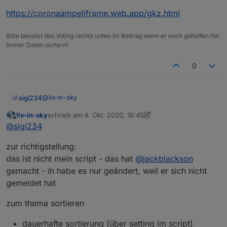
https://coronaampeliframe.web.app/gkz.html
Bitte benutzt das Voting rechts unten im Beitrag wenn er euch geholfen hat.
Immer Daten sichern!
0
@
liv-in-sky
sigi234
liv-in-sky
schrieb am
4. Okt. 2020, 19:45
Hallo, kann man in der Tabelle auch sortieren? Kannst
zuletzt editiert von liv-in-sky
10. Apr. 2020, 21:48
Offline
@
sigi234
du das einbauen?
zur richtigstellung:
das ist nicht mein script - das hat
@
jackblackson
gemacht - ih habe es nur geändert, weil er sich nicht
gemeldet hat
zum thema sortieren
dauerhafte sortierung (über setting im script)