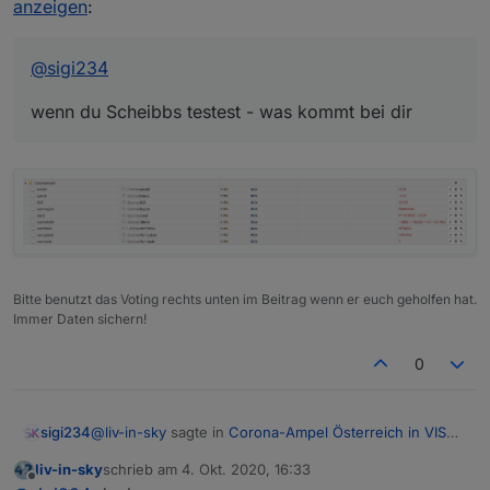
anzeigen
:
@
sigi234
wenn du Scheibbs testest - was kommt bei dir
Bitte benutzt das Voting rechts unten im Beitrag wenn er euch geholfen hat.
Immer Daten sichern!
0
@
liv-in-sky
sagte in
Corona-Ampel Österreich in VIS
sigi234
anzeigen
:
liv-in-sky
schrieb am
4. Okt. 2020, 16:33
zuletzt editiert von
Offline