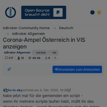
Weiter zum Inhalt
ioBroker Community Home
Deutsch
ioBroker Allgemein
Corona-Ampel Österreich in VIS
anzeigen
ioBroker Allgemein
corona
vis
217
10
49.9k
9
Anmelden zum Antworten
liv-in-sky
schrieb am
4. Okt. 2020, 14:36
zuletzt editiert von liv-in-sky
10. Apr. 2020, 16:59
Offline
habe jetzt mal für die gemeinden ein script -
wenn ihr mehrere scripte laufen habt, müßt ihr das