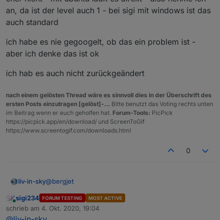
Muss man sich Sorgen machen wenn man
an, da ist der level auch 1 - bei sigi mit windows ist das
SECLEVEL=1 auf 1 setzt?
auch standard
ich habe es nie gegoogelt, ob das ein problem ist -
aber ich denke das ist ok
ich hab es auch nicht zurückgeändert
nach einem gelösten Thread wäre es sinnvoll dies in der Überschrift des
ersten Posts einzutragen [gelöst]-...
Bitte benutzt das Voting rechts unten
im Beitrag wenn er euch geholfen hat.
Forum-Tools:
PicPick
https://picpick.app/en/download/ und ScreenToGif
https://www.screentogif.com/downloads.html
0
@
bergjet
liv-in-sky
sigi234
FORUM TESTING
MOST ACTIVE
eher nicht - mit ubuntu läuft es direkt - also nehme
Online
schrieb am
4. Okt. 2020, 19:04
ich an, da ist der level auch 1 - bei sigi mit windows
zuletzt editiert von
@
liv-in-sky
ist das auch standard
ich habe es nie gegoogelt, ob das ein problem ist -