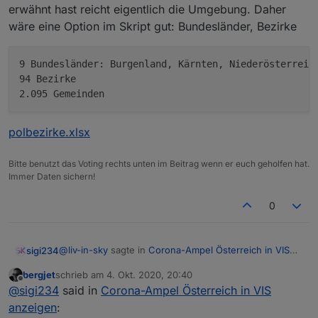
erwähnt hast reicht eigentlich die Umgebung. Daher
wäre eine Option im Skript gut: Bundesländer, Bezirke
9 Bundesländer: Burgenland, Kärnten, Niederösterreich
94 Bezirke

polbezirke.xlsx
Bitte benutzt das Voting rechts unten im Beitrag wenn er euch geholfen hat.
Immer Daten sichern!
0
@
liv-in-sky
sagte in
Corona-Ampel Österreich in VIS
sigi234
anzeigen
:
bergjet
schrieb am
4. Okt. 2020, 20:40
zuletzt editiert von
Offline
@
sigi234
@
sigi234
said in
Corona-Ampel Österreich in VIS
zum thema sortieren
anzeigen
:
Ja