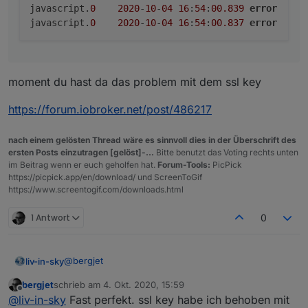
javascript.
0
2020
-
10
-
04
16
:
54
:
00.839
error
	(
3
javascript.
0
2020
-
10
-
04
16
:
54
:
00.837
error
	(
3
moment du hast da das problem mit dem ssl key
https://forum.iobroker.net/post/486217
nach einem gelösten Thread wäre es sinnvoll dies in der Überschrift des
ersten Posts einzutragen [gelöst]-...
Bitte benutzt das Voting rechts unten
im Beitrag wenn er euch geholfen hat.
Forum-Tools:
PicPick
https://picpick.app/en/download/ und ScreenToGif
https://www.screentogif.com/downloads.html
1 Antwort
0
@
bergjet
liv-in-sky
bergjet
schrieb am
4. Okt. 2020, 15:59
das ist seltsam - bei mir läuft es - ich kopiere das
zuletzt editiert von
Offline
@
liv-in-sky
Fast perfekt. ssl key habe ich behoben mit
script nochmal in post darüber - nicht das beim