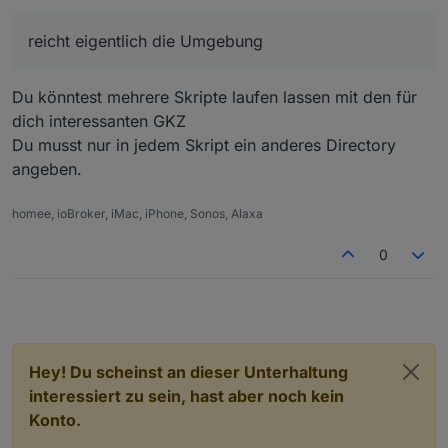
dauerhafte sortierung (über setting im
script)
reicht eigentlich die Umgebung
sortierung, die du über vis steuern kannst
Du könntest mehrere Skripte laufen lassen mit den für
Ja
dich interessanten GKZ
Du musst nur in jedem Skript ein anderes Directory
nach was sortieren ?warnstufe, gkz, ort ?
angeben.
gkz weil nur diese eindeutig ist
homee, ioBroker, iMac, iPhone, Sonos, Alaxa
0
gäbe es das in DE; ich hätte eigentlich interesse,
zu wissen, was in den nachbargebieten von
Ja
meinem standort los ist
Hey! Du scheinst an dieser Unterhaltung
(bzw, arbeit verwandschaft,..) - in der vis: eine ampel
interessiert zu sein, hast aber noch kein
für meinen standort und außenrum die nachbar-
Konto.
gebiete als farbige punkte (oder kleine ampeln) - das
Ja
bedeutet, anstatt einen bereich zu suchen, eine anahl