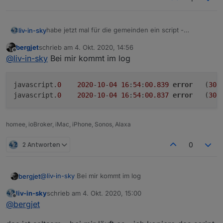
habe jetzt mal für die gemeinden ein script -
liv-in-sky
wenn ihr mehrere scripte laufen habt, müßt ihr das
bergjet
schrieb am
4. Okt. 2020, 14:56
directory ändern - sonst überschreiben sich die
ihr könnt nun oben einstellen - ob nach gkz gesucht
zuletzt editiert von
Offline
@
liv-in-sky
Bei mir kommt im log
daten
werden soll
bitte wieder auf das schedule achten (zeile92) - zum
testen auf eine minute eingestellt
javascript.
0
2020
-
10
-
04
16
:
54
:
00.839
error
	(
309
javascript.
0
2020
-
10
-
04
16
:
54
:
00.837
error
	(
309
Spoiler
homee, ioBroker, iMac, iPhone, Sonos, Alaxa
2 Antworten
0
@
liv-in-sky
Bei mir kommt im log
bergjet
liv-in-sky
schrieb am
4. Okt. 2020, 15:00
javascript.0	2020-10-04 16:54:00.839	error	(3
zuletzt editiert von
Offline
@
bergjet