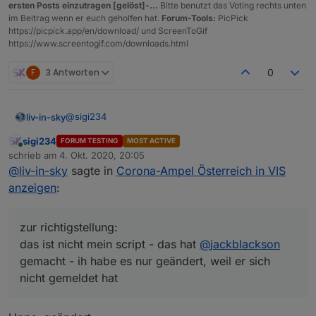
ersten Posts einzutragen [gelöst]-...
Bitte benutzt das Voting rechts unten
im Beitrag wenn er euch geholfen hat.
Forum-Tools:
PicPick
https://picpick.app/en/download/ und ScreenToGif
https://www.screentogif.com/downloads.html
F
3 Antworten
0
@
sigi234
liv-in-sky
sigi234
FORUM TESTING
MOST ACTIVE
zur richtigstellung:
Online
schrieb am
4. Okt. 2020, 20:05
das ist nicht mein script - das hat
@
jackblackson
zuletzt editiert von
@
liv-in-sky
sagte in
Corona-Ampel Österreich in VIS
gemacht - ih habe es nur geändert, weil er sich nicht
zum thema sortieren
gemeldet hat
anzeigen
:
dauerhafte sortierung (über setting im script)
gäbe es das in DE; ich hätte eigentlich interesse, zu
sortierung, die du über vis steuern kannst
wissen, was in den nachbargebieten von meinem
nach was sortieren ?warnstufe, gkz, ort ?
zur richtigstellung:
standort los ist (bzw, arbeit verwandschaft,..) - in der
das ist nicht mein script - das hat
@
jackblackson
vis: eine ampel für meinen standort und außenrum
gemacht - ih habe es nur geändert, weil er sich
die nachbar-gebiete als farbige punkte (oder kleine
nicht gemeldet hat
ampeln) - das bedeutet, anstatt einen bereich zu
suchen, eine anahl an gesuchten gebieten als
datenpunkte darzustellen