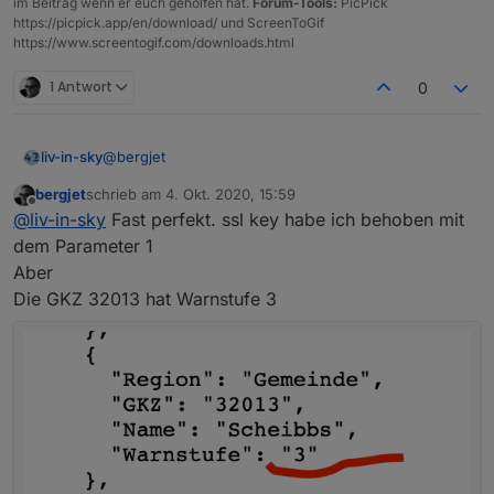
im Beitrag wenn er euch geholfen hat.
Forum-Tools:
PicPick
https://picpick.app/en/download/ und ScreenToGif
https://www.screentogif.com/downloads.html
1 Antwort
0
@
bergjet
liv-in-sky
bergjet
schrieb am
4. Okt. 2020, 15:59
das ist seltsam - bei mir läuft es - ich kopiere das
zuletzt editiert von
Offline
@
liv-in-sky
Fast perfekt. ssl key habe ich behoben mit
script nochmal in post darüber - nicht das beim
kopieren was schief lief
dem Parameter 1
Aber
Die GKZ 32013 hat Warnstufe 3