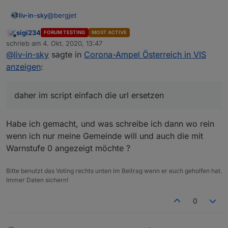
@
bergjet
liv-in-sky
sigi234
FORUM TESTING
MOST ACTIVE
es gibt in beiden quellen (hatte ich nicht gesehen,
Online
schrieb am
4. Okt. 2020, 13:47
dass unterschiedlicht) die selben inhalte - es wird
zuletzt editiert von
@
liv-in-sky
sagte in
Corona-Ampel Österreich in VIS
immer nach Name gesucht - daher im script einfach
        "Region": "Gemeinde",

die url ersetzen
        "GKZ": "80114",

anzeigen
:
die namen sind doch auch einzigartig - wie die gkz-
        "Name": "Lorüns",

oder kann das doppelt sein?
        "Warnstufe": "2"

daher im script einfach die url ersetzen
Habe ich gemacht, und was schreibe ich dann wo rein
wenn ich nur meine Gemeinde will und auch die mit
Warnstufe 0 angezeigt möchte ?
Bitte benutzt das Voting rechts unten im Beitrag wenn er euch geholfen hat.
Immer Daten sichern!
0