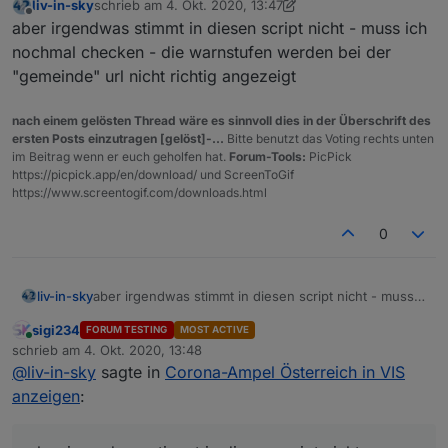
liv-in-sky
schrieb am
4. Okt. 2020, 13:47
zuletzt editiert von liv-in-sky
10. Apr. 2020, 15:47
Offline
aber irgendwas stimmt in diesen script nicht - muss ich
nochmal checken - die warnstufen werden bei der
"gemeinde" url nicht richtig angezeigt
nach einem gelösten Thread wäre es sinnvoll dies in der Überschrift des
ersten Posts einzutragen [gelöst]-...
Bitte benutzt das Voting rechts unten
im Beitrag wenn er euch geholfen hat.
Forum-Tools:
PicPick
https://picpick.app/en/download/ und ScreenToGif
https://www.screentogif.com/downloads.html
0
liv-in-sky
aber irgendwas stimmt in diesen script nicht - muss
ich nochmal checken - die warnstufen werden bei
sigi234
FORUM TESTING
MOST ACTIVE
der "gemeinde" url nicht richtig angezeigt
Online
schrieb am
4. Okt. 2020, 13:48
zuletzt editiert von
@
liv-in-sky
sagte in
Corona-Ampel Österreich in VIS
anzeigen
: