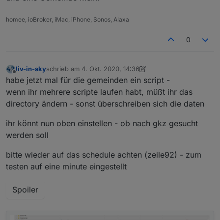
homee, ioBroker, iMac, iPhone, Sonos, Alaxa
0
liv-in-sky
schrieb am
4. Okt. 2020, 14:36
zuletzt editiert von liv-in-sky
10. Apr. 2020, 16:59
Offline
habe jetzt mal für die gemeinden ein script -
wenn ihr mehrere scripte laufen habt, müßt ihr das
directory ändern - sonst überschreiben sich die daten
ihr könnt nun oben einstellen - ob nach gkz gesucht
werden soll
bitte wieder auf das schedule achten (zeile92) - zum
testen auf eine minute eingestellt
Spoiler