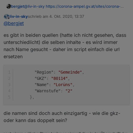
@
liv-in-sky
https://corona-ampel.gv.at/sites/corona-
bergjet
ampel.gv.at/files/assets/Warnstufen_Corona_Ampel_Ge
liv-in-sky
schrieb am
4. Okt. 2020, 13:37
meinden_aktuell.json
Leider, es handelt sich hier um eine andere
zuletzt editiert von
Offline
@
bergjet
Datenquelle. Diese Quelle beinhaltet die Regionalen
Gemeinden.
es gibt in beiden quellen (hatte ich nicht gesehen, dass
Es gibt hier keinen Suchwert Bezirk und keinen
Suchwert Bundesland.
unterschiedlicht) die selben inhalte - es wird immer
Ich möchte die Werte
nach Name gesucht - daher im script einfach die url
Stand
ersetzen
Region
GKZ
Name
"Region"
:
"Gemeinde"
,
Warnstufe
"GKZ"
:
"80114"
,
auf Grund der GKZ (z.B.320) finden und in
"Name"
:
"Lorüns"
,
Datenpunkte schreiben.
"Warnstufe"
:
"2"
}
,
die namen sind doch auch einzigartig - wie die gkz-
oder kann das doppelt sein?