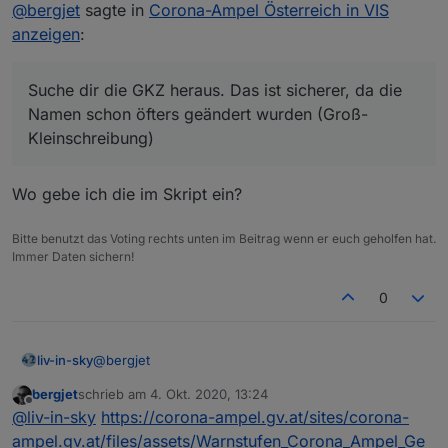
@
bergjet
sagte in
Corona-Ampel Österreich in VIS
Suche dir die GKZ heraus. Das ist sicherer, da die
Hallo, gibt es auch einen Suchwert für eine
anzeigen
:
Namen schon öfters geändert wurden (Groß-
Gemeinde?
Kleinschreibung)
Suche dir die GKZ heraus. Das ist sicherer, da die
Namen schon öfters geändert wurden (Groß-
Kleinschreibung)
Wo gebe ich die im Skript ein?
Bitte benutzt das Voting rechts unten im Beitrag wenn er euch geholfen hat.
Immer Daten sichern!
0
@
bergjet
liv-in-sky
bergjet
schrieb am
4. Okt. 2020, 13:24
also dieses script bringt die daten unter
zuletzt editiert von
Offline
@
liv-in-sky
https://corona-ampel.gv.at/sites/corona-
javascript.0.coronamapel - das schedule ist im
moment auf jede minute gesetzt - solltest du aber
ampel.gv.at/files/assets/Warnstufen_Corona_Ampel_Ge