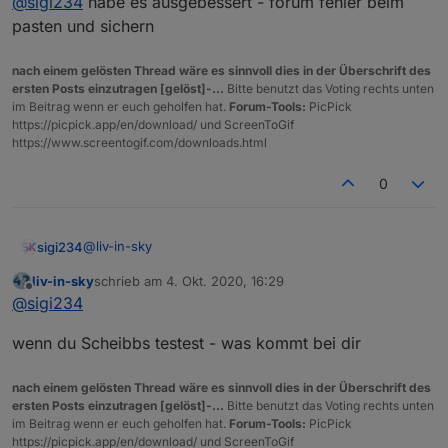
@
sigi234
habe es ausgebessert - forum fehler beim
Edit:
Wurde ausgebessert.
pasten und sichern
nach einem gelösten Thread wäre es sinnvoll dies in der Überschrift des
ersten Posts einzutragen [gelöst]-...
Bitte benutzt das Voting rechts unten
im Beitrag wenn er euch geholfen hat.
Forum-Tools:
PicPick
https://picpick.app/en/download/ und ScreenToGif
https://www.screentogif.com/downloads.html
0
@
liv-in-sky
sigi234
liv-in-sky
schrieb am
4. Okt. 2020, 16:29
Du hast ja Rust drinnen und nicht Scheibbs
zuletzt editiert von
Offline
@
sigi234
Edit:
Wurde ausgebessert.
wenn du Scheibbs testest - was kommt bei dir
nach einem gelösten Thread wäre es sinnvoll dies in der Überschrift des
ersten Posts einzutragen [gelöst]-...
Bitte benutzt das Voting rechts unten
im Beitrag wenn er euch geholfen hat.
Forum-Tools:
PicPick
https://picpick.app/en/download/ und ScreenToGif