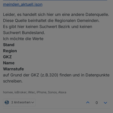
ändern vielleicht alle 30 minuten oder jede stunde
meinden_aktuell.json
(zeile: 73) d.h. es dauert auch eine minute, bis daten
da sind
Leider, es handelt sich hier um eine andere Datenquelle.
Diese Quelle beinhaltet die Regionalen Gemeinden.
Spoiler
Es gibt hier keinen Suchwert Bezirk und keinen
Suchwert Bundesland.
Ich möchte die Werte
Stand
Region
GKZ
Name
Warnstufe
auf Grund der GKZ (z.B.320) finden und in Datenpunkte
schreiben.
homee, ioBroker, iMac, iPhone, Sonos, Alaxa
2 Antworten
0