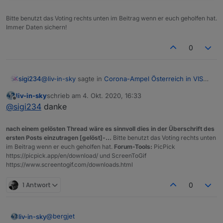
Bitte benutzt das Voting rechts unten im Beitrag wenn er euch geholfen hat.
Immer Daten sichern!
0
@
liv-in-sky
sagte in
Corona-Ampel Österreich in VIS
sigi234
anzeigen
:
liv-in-sky
schrieb am
4. Okt. 2020, 16:33
zuletzt editiert von
Offline
@
sigi234
@
sigi234
danke
wenn du Scheibbs testest - was kommt bei dir
nach einem gelösten Thread wäre es sinnvoll dies in der Überschrift des
ersten Posts einzutragen [gelöst]-...
Bitte benutzt das Voting rechts unten
im Beitrag wenn er euch geholfen hat.
Forum-Tools:
PicPick
https://picpick.app/en/download/ und ScreenToGif
https://www.screentogif.com/downloads.html
1 Antwort
0
@
bergjet
liv-in-sky