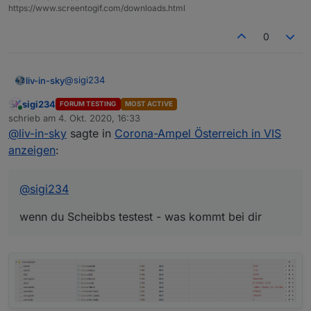
https://www.screentogif.com/downloads.html
0
@
sigi234
liv-in-sky
sigi234
FORUM TESTING
MOST ACTIVE
wenn du Scheibbs testest - was kommt bei dir
Online
schrieb am
4. Okt. 2020, 16:33
zuletzt editiert von
@
liv-in-sky
sagte in
Corona-Ampel Österreich in VIS
anzeigen
:
@
sigi234
wenn du Scheibbs testest - was kommt bei dir