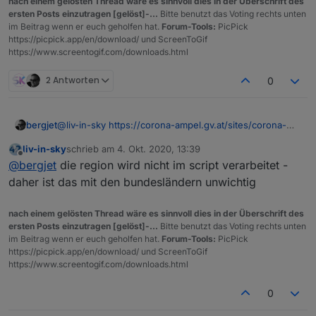
nach einem gelösten Thread wäre es sinnvoll dies in der Überschrift des
ersten Posts einzutragen [gelöst]-...
Bitte benutzt das Voting rechts unten
im Beitrag wenn er euch geholfen hat.
Forum-Tools:
PicPick
https://picpick.app/en/download/ und ScreenToGif
https://www.screentogif.com/downloads.html
2 Antworten
0
@
liv-in-sky
https://corona-ampel.gv.at/sites/corona-
bergjet
ampel.gv.at/files/assets/Warnstufen_Corona_Ampel_Ge
liv-in-sky
schrieb am
4. Okt. 2020, 13:39
meinden_aktuell.json
Leider, es handelt sich hier um eine andere
zuletzt editiert von
Offline
@
bergjet
die region wird nicht im script verarbeitet -
Datenquelle. Diese Quelle beinhaltet die Regionalen
Gemeinden.
daher ist das mit den bundesländern unwichtig
Es gibt hier keinen Suchwert Bezirk und keinen
Suchwert Bundesland.
nach einem gelösten Thread wäre es sinnvoll dies in der Überschrift des
Ich möchte die Werte
ersten Posts einzutragen [gelöst]-...
Bitte benutzt das Voting rechts unten
Stand
im Beitrag wenn er euch geholfen hat.
Forum-Tools:
PicPick
Region
https://picpick.app/en/download/ und ScreenToGif
GKZ
https://www.screentogif.com/downloads.html
Name
Warnstufe
0
auf Grund der GKZ (z.B.320) finden und in
Datenpunkte schreiben.