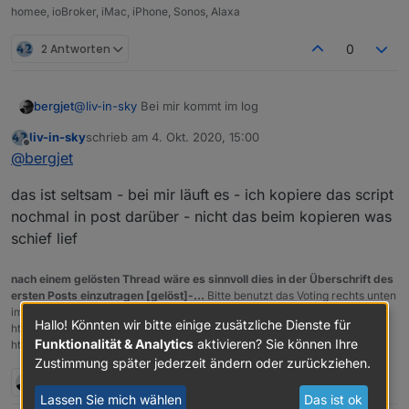
homee, ioBroker, iMac, iPhone, Sonos, Alaxa
2 Antworten
0
@
liv-in-sky
Bei mir kommt im log
bergjet
liv-in-sky
schrieb am
4. Okt. 2020, 15:00
javascript.0	2020-10-04 16:54:00.839	error	(3
zuletzt editiert von
Offline
@
bergjet
das ist seltsam - bei mir läuft es - ich kopiere das script
nochmal in post darüber - nicht das beim kopieren was
schief lief
nach einem gelösten Thread wäre es sinnvoll dies in der Überschrift des
ersten Posts einzutragen [gelöst]-...
Bitte benutzt das Voting rechts unten
im Beitrag wenn er euch geholfen hat.
Forum-Tools:
PicPick
Hallo! Könnten wir bitte einige zusätzliche Dienste für
https://picpick.app/en/download/ und ScreenToGif
Funktionalität & Analytics
aktivieren? Sie können Ihre
https://www.screentogif.com/downloads.html
Zustimmung später jederzeit ändern oder zurückziehen.
1 Antwort
0
Lassen Sie mich wählen
Das ist ok