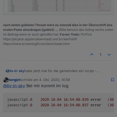
nach einem gelösten Thread wäre es sinnvoll dies in der Überschrift des
ersten Posts einzutragen [gelöst]-...
Bitte benutzt das Voting rechts unten
im Beitrag wenn er euch geholfen hat.
Forum-Tools:
PicPick
https://picpick.app/en/download/ und ScreenToGif
https://www.screentogif.com/downloads.html
1
habe jetzt mal für die gemeinden ein script -
liv-in-sky
wenn ihr mehrere scripte laufen habt, müßt ihr das
bergjet
schrieb am
4. Okt. 2020, 14:56
directory ändern - sonst überschreiben sich die
ihr könnt nun oben einstellen - ob nach gkz gesucht
zuletzt editiert von
Offline
@
liv-in-sky
Bei mir kommt im log
daten
werden soll
bitte wieder auf das schedule achten (zeile92) - zum
testen auf eine minute eingestellt
javascript.
0
2020
-
10
-
04
16
:
54
:
00.839
error
	(
309
javascript.
0
2020
-
10
-
04
16
:
54
:
00.837
error
	(
309
Spoiler