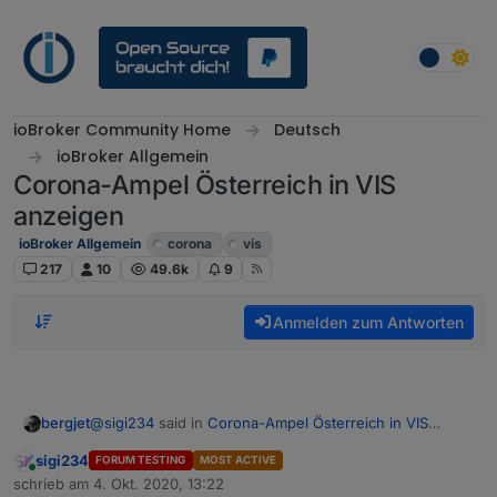
Weiter zum Inhalt
ioBroker Community Home
Deutsch
ioBroker Allgemein
Corona-Ampel Österreich in VIS
anzeigen
ioBroker Allgemein
corona
vis
217
10
49.6k
9
Anmelden zum Antworten
@
sigi234
said in
Corona-Ampel Österreich in VIS
bergjet
anzeigen
:
sigi234
FORUM TESTING
MOST ACTIVE
Online
@
liv-in-sky
schrieb am
4. Okt. 2020, 13:22
zuletzt editiert von