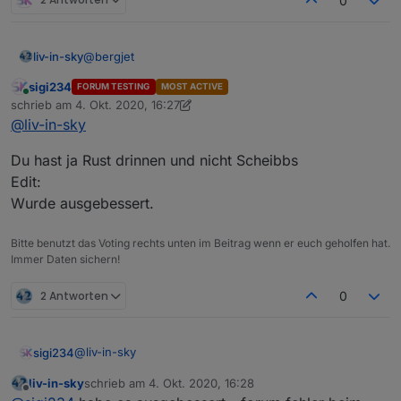
0
@
bergjet
liv-in-sky
sigi234
FORUM TESTING
MOST ACTIVE
bei mir nicht
Online
schrieb am
4. Okt. 2020, 16:27
zuletzt editiert von sigi234
10. Apr. 2020, 18:29
@
liv-in-sky
Du hast ja Rust drinnen und nicht Scheibbs
Edit:
Wurde ausgebessert.
Bitte benutzt das Voting rechts unten im Beitrag wenn er euch geholfen hat.
Immer Daten sichern!
2 Antworten
0
@
liv-in-sky
sigi234
refresh mal den browser
liv-in-sky
schrieb am
4. Okt. 2020, 16:28
Du hast ja Rust drinnen und nicht Scheibbs
zuletzt editiert von
Offline