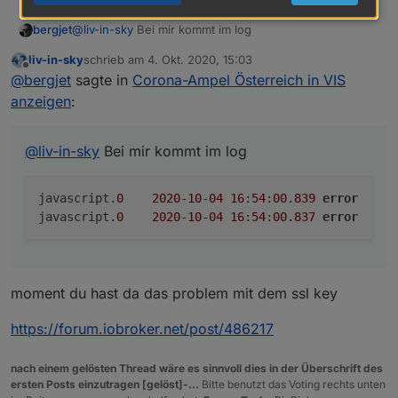
@
liv-in-sky
Bei mir kommt im log
bergjet
liv-in-sky
schrieb am
4. Okt. 2020, 15:03
javascript.0	2020-10-04 16:54:00.839	error	(3
zuletzt editiert von
Offline
@
bergjet
sagte in
Corona-Ampel Österreich in VIS
anzeigen
:
@
liv-in-sky
Bei mir kommt im log
javascript.
0
2020
-
10
-
04
16
:
54
:
00.839
error
	(
3
javascript.
0
2020
-
10
-
04
16
:
54
:
00.837
error
	(
3
moment du hast da das problem mit dem ssl key
https://forum.iobroker.net/post/486217
nach einem gelösten Thread wäre es sinnvoll dies in der Überschrift des
ersten Posts einzutragen [gelöst]-...
Bitte benutzt das Voting rechts unten