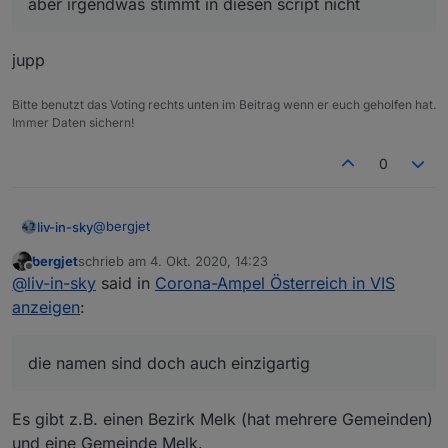
aber irgendwas stimmt in diesen script nicht
jupp
Bitte benutzt das Voting rechts unten im Beitrag wenn er euch geholfen hat.
Immer Daten sichern!
0
@
bergjet
liv-in-sky
bergjet
schrieb am
4. Okt. 2020, 14:23
es gibt in beiden quellen (hatte ich nicht gesehen,
zuletzt editiert von
Offline
@
liv-in-sky
said in
Corona-Ampel Österreich in VIS
dass unterschiedlicht) die selben inhalte - es wird
immer nach Name gesucht - daher im script einfach
        "Region": "Gemeinde",

anzeigen
:
die url ersetzen
        "GKZ": "80114",

die namen sind doch auch einzigartig - wie die gkz-
        "Name": "Lorüns",

oder kann das doppelt sein?
die namen sind doch auch einzigartig
        "Warnstufe": "2"

Es gibt z.B. einen Bezirk Melk (hat mehrere Gemeinden)
und eine Gemeinde Melk.