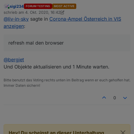
sigi234
FORUM TESTING
MOST ACTIVE
bei mir nicht
Online
schrieb am
4. Okt. 2020, 16:42
zuletzt editiert von sigi234
10. Apr. 2020, 18:42
@
liv-in-sky
sagte in
Corona-Ampel Österreich in VIS
anzeigen
:
refresh mal den browser
@
bergjet
Und Objekte aktualisieren und 1 Minute warten.
Bitte benutzt das Voting rechts unten im Beitrag wenn er euch geholfen hat.
Immer Daten sichern!
0
refresh mal den browser
Hey! Du scheinst an dieser Unterhaltung