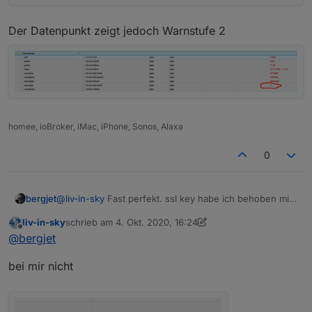
Der Datenpunkt zeigt jedoch Warnstufe 2
homee, ioBroker, iMac, iPhone, Sonos, Alaxa
0
@
liv-in-sky
Fast perfekt. ssl key habe ich behoben mit
bergjet
dem Parameter 1
liv-in-sky
schrieb am
4. Okt. 2020, 16:24
Aber
Der Datenpunkt zeigt jedoch Warnstufe 2
zuletzt editiert von liv-in-sky
10. Apr. 2020, 18:27
Offline
@
bergjet
Die GKZ 32013 hat Warnstufe 3
bei mir nicht