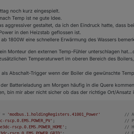
_W = (PV_Leistung_W-
Hausverbrauch
_W+
BatterieLeistung
_W);
r Wassertemperatur die Heizleistung.
 > -
500
 && 
BatterieLeistung
_W > 
0
) {
ezeigt werden, um nachvollziehen zu können, wenn was falsch berechnet
ttag noch kurz eingespielt.
tab_W = 'modbus.1.holdingRegisters.41001_Power'       	/
_W = (PV_Leistung_W-
Hausverbrauch
_W-
BatterieLeistung
_W);
s funktioniert, auskommentiert werden.
 'e3dc-rscp.0.EMS.POWER_PV';                         	/
nach Temp ist ne gute Idee.
h = 'e3dc-rscp.0.EMS.POWER_HOME';                    	/
 <= -
500
 && 
BatterieLeistung
_W > 
0
){
s aggressiver gestaltet, da ich den Eindruck hatte, dass b
 = 'e3dc-rscp.0.EMS.POWER_GRID';                     	/
_W = (PV_Leistung_W-
Hausverbrauch
_W-
BatterieLeistung
_W-
N
ower in den Heizstab geflossen ist.
istung = 'e3dc-rscp.0.EMS.POWER_BAT';	            
Heizstab_W = 'modbus.1.holdingRegisters.41001_Power'  	/
erst ab 1800W eine schnellere Erwärmung des Wassers bemer
ab = 'modbus.1.holdingRegisters.41002_Temp1'          	/
tion Leistung Heizstab 
ab = 'modbus.1.holdingRegisters.41003_WW1_Temp_max'   	/
mein Monteur den externen Temp-Fühler unterschlagen hat...d
Ladeleistung_W = 
MaxHeizstableistung
_W+(
0
-
MaxHeizstablei
ltezeit = 10								
usätzlichen Temperaturwert im oberen Bereich des Boilers,
= 
${NetzLeistung_W}
 Hausverbrauch_W = 
${Hausverbrauch_W}
izstableistung_W = 3500				
tung
_W > 
LinIntp
_HeizstabLadeleistung_W){
als Abschalt-Trigger wenn der Boiler die gewünschte Temp 
null;

leistung
_W = 
LinIntp
_HeizstabLadeleistung_W;
izstab); 

 der Batterieladung am Morgen häufig in die Quere kommen
tHeizstab
){
clearTimeout
(
HaltezeitHeizstab
)}
setTimeout
(
function
 (
) {
HaltezeitHeizstab
 = 
null
;}, 
Halt
, bin mir aber nicht sicher ob das der richtige Ort/Ansatz i
 change: "ne"}, async function (obj) {

deleistung
_W <= 
0
 && 
HaltezeitHeizstab
){
leistung
_W = 
LinIntp
_HeizstabLadeleistung_W;
W = (await getStateAsync(sID_Batterie_Leistung)).val
 = 
'modbus.1.holdingRegisters.41001_Power'
// A
(await getStateAsync(sID_PV_Leistung)).val;

c-rscp.0.EMS.POWER_PV'
;                         	
// P
bLadeleistung_W > 3500W ist
_W = (await getStateAsync(sID_LeistungHeizstab_W)).val;

e3dc-rscp.0.EMS.POWER_HOME'
;                    	
// H
tung
_W > 
MaxHeizstableistung
_W){
HeizstabLadeleistung
_W =
= (await getStateAsync(sID_Eigenverbrauch)).val 

3dc-rscp.0.EMS.POWER_GRID'
;                     	
// E