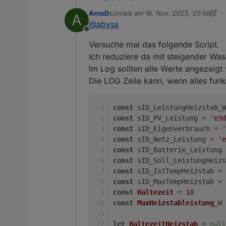
Ja sobald der wieder unterhalb
ArnoD
schrieb am
18. Nov. 2023, 20:56
A
zuletzt editiert von ArnoD
@
abyss
Offline
Versuche mal das folgende Script.
Ich reduziere da mit steigender Was
Im Log sollten alle Werte angezeig
Die LOG Zeile kann, wenn alles funk
const
 sID_LeistungHeizstab_W
const
 sID_PV_Leistung = 
'e3d
const
 sID_Eigenverbrauch = 
'
const
 sID_Netz_Leistung = 
'e
const
 sID_Batterie_Leistung 
const
 sID_Soll_LeistungHeizs
const
 sID_IstTempHeizstab = 
const
 sID_MaxTempHeizstab = 
const
Haltezeit
 = 
10
const
MaxHeizstableistung
_W 
let
HaltezeitHeizstab
 = 
null