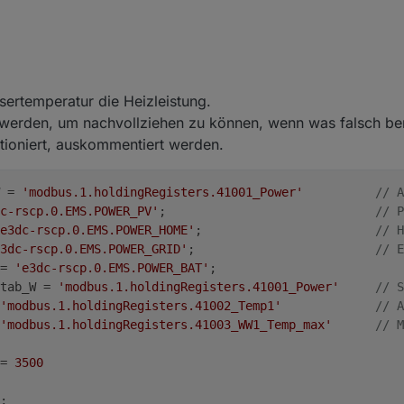
 der MaxTemp ist legt das Script wieder los und befeuert den Heizstab
sertemperatur die Heizleistung.
t werden, um nachvollziehen zu können, wenn was falsch be
tioniert, auskommentiert werden.
 = 
'modbus.1.holdingRegisters.41001_Power'
// A
c-rscp.0.EMS.POWER_PV'
;                         	
// P
e3dc-rscp.0.EMS.POWER_HOME'
;                    	
// H
3dc-rscp.0.EMS.POWER_GRID'
;                     	
// E
= 
'e3dc-rscp.0.EMS.POWER_BAT'
;	       
tab_W = 
'modbus.1.holdingRegisters.41001_Power'
// S
'modbus.1.holdingRegisters.41002_Temp1'
// A
'modbus.1.holdingRegisters.41003_WW1_Temp_max'
// M
= 
3500
;