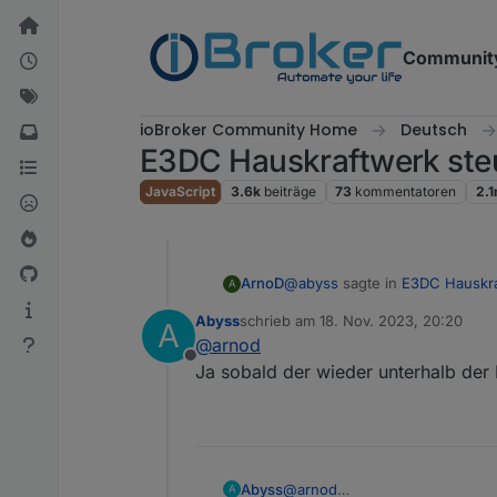
Weiter zum Inhalt
Communit
ioBroker Community Home
Deutsch
E3DC Hauskraftwerk ste
JavaScript
3.6k
beiträge
73
kommentatoren
2.
@
abyss
sagte in
E3DC Hauskra
ArnoD
A
Abyss
schrieb am
18. Nov. 2023, 20:20
A
zuletzt editiert von
@
arnod
Auch hat die Abfrage mit "
Offline
Ja sobald der wieder unterhalb der 
Das muss ich mir noch mal in
Reicht der Temperaturabfall vo
Abyss
@
arnod
A