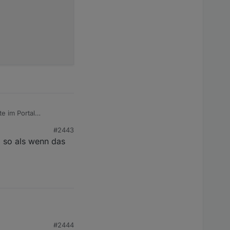
e im Portal
#2443
. so als wenn das
Leistung Heizstab
berechnen
etzLeistung
_W);
#2444