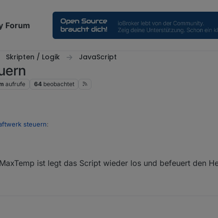
y Forum
Skripten / Logik
JavaScript
uern
1m
aufrufe
64
beobachtet
ftwerk steuern
:
NetzLeistung_W > -500" irgendwie keine Auswirkung.
MaxTemp ist legt das Script wieder los und befeuert den H
 Ruhe anschauen
n ca. 5 °C bereits aus, dass sich der Heizstab wieder einschaltet?