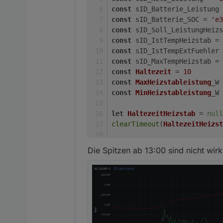
// Prüfen ob Heizsta
    let NetzLeistung_W =
const
 sID_Batterie_Leistung 
    let MaxTempHeizstab 
if
 (
HeizstabLadeleis
const
 sID_Batterie_SOC = 
'e3
    let IstTempHeizstab 
const
 sID_Soll_LeistungHeizs
	let HeizstabLadelei
await
setStateAsync
(
const
 sID_IstTempHeizstab = 
	Hausverbrauch_W =Haus
const
 sID_IstTempExtFuehler 
});
const
 sID_MaxTempHeizstab = 
	// Prüfen ob Werte Ne
const
Haltezeit
 = 
10
    if (NetzLeistung_W <
const
MaxHeizstableistung
_W 
        HeizstabLadeleis
const
MinHeizstableistung
_W 
    }else if (NetzLeistu
        HeizstabLadeleis
let
HaltezeitHeizstab
 = 
null
    }else if (NetzLeistu
clearTimeout
(
HaltezeitHeizst
        HeizstabLadeleis
    }else if (NetzLeistu
        HeizstabLadeleis
Die Spitzen ab 13:00 sind nicht wirk
    }                  

on
({
id
: sID_PV_Leistung, 
cha
	// lineare Interpola
	let LinIntp_HeizstabL
let
BatterieLeistung
	log(`NetzLeistung_W = 
let
 PV_Leistung_W = (
awa
let
LeistungHeizstab
_W =
	if (HeizstabLadeleis
let
Hausverbrauch
_W = (
a
		HeizstabLadeleist