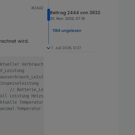
#2442
Beitrag 2444 von 3632
20. Nov. 2023, 07:15
1184 ungelesen
rechnet wird.
7. Juli 2026, 13:37
ktueller Verbrauch Heizstab in W
V_Leistung
ausverbrauch_Leistung
inspeiseleistung            
         	
// Batterie_Leistung
oll Leistung Heizstab an Schnittstelle
ktuelle Temperatur am Heizstab
aximal-Temperatur lt. Drehregler am Heizstab
// H
// Maximale 