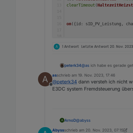
clearTimeout
(
HaltezeitHeizst
on
({
id
: sID_PV_Leistung, 
cha
let
BatterieLeistung
A
1 Antwort
Letzte Antwort
20. Nov. 2023
let
 PV_Leistung_W = (
awa
let
LeistungHeizstab
_W =
let
Hausverbrauch
_W = (
a
peterk34
@
as
ich habe es gerade gete
let
NetzLeistung
_W = (
aw
ankommen (rd 3 Minuten)
let
MaxTempHeizstab
 = (
a
as
schrieb am
19. Nov. 2023, 17:46
A
zuletzt editiert von
let
IstTempHeizstab
 = (
a
@
peterk34
dann versteh ich nicht w
let
HeizstabLadeleis
Offline
E3DC system Fremdsteuerung übers
Hausverbrauch
_W =
Hau
// Prüfen ob Werte N
if
 (
NetzLeistung
_W <= -
5
@
abyss
ArnoD
A
HeizstabLadeleistung
    }
else
if
 (
NetzLeistung
_W
Abyss
schrieb am
20. Nov. 2023, 07:15
Versuche mal das folgende Scr
zuletzt editiert von Abyss