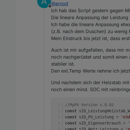
A
HeizstabLadeleistung
@
arnod
Ich reduziere da mit steigende
Offline
    }
else
if
 (
NetzLeistung
_W
Im Log sollten alle Werte ang
Ich hab das Script gestern gegen Mi
const sID_LeistungHeizs
HeizstabLadeleistung
Die LOG Zeile kann, wenn alle
const sID_PV_Leistung =
Die lineare Anpassung der Leistung 
    }
const sID_Eigenverbrauc
else
if
 (
NetzLeistung
_W
Ich habe die lineare Anpassung etwa
const sID_Netz_Leistung
HeizstabLadeleistung
(z.B. nach dem Duschen) zu wenig P
const sID_Batterie_Le
    }                  
const sID_Soll_Leistung
Mein Eindruck bis jetzt ist, dass 
const sID_IstTempHeizst
// lineare Interpola
const sID_MaxTempHeizst
Auch ist mir aufgefallen, dass mir 
let
LinIntp
_Heizstab
const Ha
noch nachgerüstet und somit einen z
log
(
`NetzLeistung_W 
const MaxHe
stabiler ist.
if
 (
HeizstabLadeleis
Den ext.Temp Werte nehme ich jetzt 
let HaltezeitHeizstab = 
HeizstabLade
clearTimeout(HaltezeitHe
Und nachdem sich der Heizstab mit
if
 (
Haltezei
HaltezeitHeizstab
 = 
noch einen mind. SOC mit reinbringen
on({id: sID_PV_Leistung,
	}
else
if
 (
HeizstabLa
HeizstabLade
//MyPV Version v.0.02
	}
	let BatterieLeistung_
const
 sID_LeistungHeizstab_W
    let PV_Leistung_W = 
const
 sID_PV_Leistung = 
'e3d
// Prüfen ob Heizsta
    let LeistungHeizstab
const
 sID_Eigenverbrauch = 
'
if
 (
HeizstabLadeleis
    let Hausverbrauch_W 
const
 sID_Netz_Leistung = 
'e