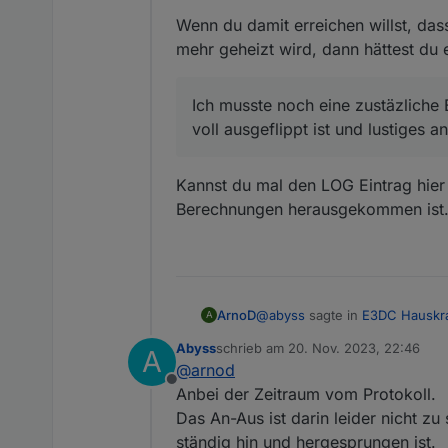
const sID_Netz_Leistung
Ich musste noch eine zustäzlic
const sID_Batterie_Le
Wenn du damit erreichen willst, da
ausgeflippt ist und lustiges an-
await
setStateAsync
(
const sID_Batterie_SOC =
mehr geheizt wird, dann hättest du e
const sID_Soll_Leistung
//log(HeizstabLadele
const sID_IstTempHeizst
});
const sID_IstTempExtFueh
Ich musste noch eine zustäzliche
const sID_MaxTempHeizst
voll ausgeflippt ist und lustiges a
const Ha
Hier schön zu sehen wie linea
const MaxHeizstableistun
const MinHeizs
Kannst du mal den LOG Eintrag hier 
Berechnungen herausgekommen ist
let HaltezeitHeizstab = 
clearTimeout(HaltezeitHe
on({id: sID_PV_Leistung,
@
abyss
sagte in
E3DC Hauskra
ArnoD
A
	let BatterieLeistung_
Abyss
schrieb am
20. Nov. 2023, 22:46
A
zuletzt editiert von
    let PV_Leistung_W = 
@
arnod
Und nachdem sich der Heizs
    let LeistungHeizstab
Offline
einen mind. SOC mit reinbring
Anbei der Zeitraum vom Protokoll.
    let Hausverbrauch_W 
Wenn du damit erreichen wills
Das An-Aus ist darin leider nicht z
    let NetzLeistung_W =
geheizt wird, dann hättest du e
    let MaxTempHeizstab 
ständig hin und hergesprungen ist.