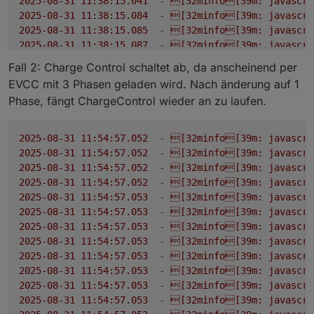
2025-08-31 11:38:15.041
-
[32minfo[39m:
javascri
2025-08-31 11:38:15.084
-
[32minfo[39m:
javascri
2025-08-31 11:38:15.085
-
[32minfo[39m:
javascri
2025-08-31 11:38:15.087
-
[32minfo[39m:
javascri
2025-08-31 11:38:15.089
-
[32minfo[39m:
javascri
Fall 2: Charge Control schaltet ab, da anscheinend per
2025-08-31 11:38:15.090
-
[32minfo[39m:
javascri
EVCC mit 3 Phasen geladen wird. Nach änderung auf 1
2025-08-31 11:38:15.098
-
[32minfo[39m:
javascri
Phase, fängt ChargeControl wieder an zu laufen.
2025-08-31 11:38:15.100
-
[32minfo[39m:
javascri
2025-08-31 11:38:15.102
-
[32minfo[39m:
javascri
2025-08-31 11:38:15.103
-
[32minfo[39m:
javascri
2025-08-31 11:54:57.052
-
[32minfo[39m:
javascri
2025-08-31 11:38:15.104
-
[32minfo[39m:
javascri
2025-08-31 11:54:57.052
-
[32minfo[39m:
javascri
2025-08-31 11:38:15.105
-
[32minfo[39m:
javascri
2025-08-31 11:54:57.052
-
[32minfo[39m:
javascri
2025-08-31 11:38:15.105
-
[32minfo[39m:
javascri
2025-08-31 11:54:57.052
-
[32minfo[39m:
javascri
2025-08-31 11:38:15.148
-
[32minfo[39m:
javascri
2025-08-31 11:54:57.053
-
[32minfo[39m:
javascri
2025-08-31 11:38:15.149
-
[32minfo[39m:
javascri
2025-08-31 11:54:57.053
-
[32minfo[39m:
javascri
2025-08-31 11:38:15.151
-
[32minfo[39m:
javascri
2025-08-31 11:54:57.053
-
[32minfo[39m:
javascri
2025-08-31 11:38:15.151
-
[32minfo[39m:
javascri
2025-08-31 11:54:57.053
-
[32minfo[39m:
javascri
2025-08-31 11:38:15.192
-
[32minfo[39m:
javascri
2025-08-31 11:54:57.053
-
[32minfo[39m:
javascri
2025-08-31 11:38:15.192
-
[32minfo[39m:
javascri
2025-08-31 11:54:57.053
-
[32minfo[39m:
javascri
2025-08-31 11:38:15.192
-
[32minfo[39m:
javascri
2025-08-31 11:54:57.053
-
[32minfo[39m:
javascri
2025-08-31 11:38:15.192
-
[32minfo[39m:
javascri
2025-08-31 11:54:57.053
-
[32minfo[39m:
javascri
2025-08-31 11:38:15.193
-
[32minfo[39m:
javascri