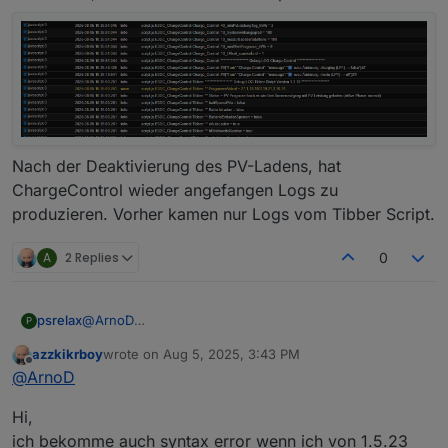
Nach der Deaktivierung des PV-Ladens, hat
ChargeControl wieder angefangen Logs zu
produzieren. Vorher kamen nur Logs vom Tibber Script.
A
2 Replies
0
psrelax
@
ArnoD
P
So wie es aussieht, wird ChargeControl immer noch
azzkikrboy
wrote on
Aug 5, 2025, 3:43 PM
deaktiviert, sobald EVCC das Auto per PV lädt.
last edited by
Offline
@
ArnoD
Hi,
ich bekomme auch syntax error wenn ich von 1.5.23