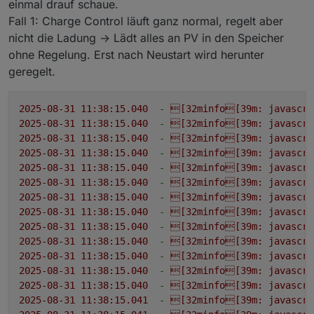
einmal drauf schaue.
2025-08-05 10:36:00.385
-
[32minfo[39m:
javascri
Fall 1: Charge Control läuft ganz normal, regelt aber
2025-08-05 10:36:00.386
-
[32minfo[39m:
javascri
nicht die Ladung -> Lädt alles an PV in den Speicher
2025-08-05 10:36:00.386
-
[32minfo[39m:
javascri
2025-08-05 10:36:00.386
-
[32minfo[39m:
javascri
ohne Regelung. Erst nach Neustart wird herunter
2025-08-05 10:36:00.386
-
[32minfo[39m:
javascri
geregelt.
2025-08-05 10:36:00.386
-
[32minfo[39m:
javascri
2025-08-05 10:36:00.386
-
[32minfo[39m:
javascri
2025-08-31 11:38:15.040
-
[32minfo[39m:
javascri
2025-08-05 10:36:00.386
-
[32minfo[39m:
javascri
2025-08-31 11:38:15.040
-
[32minfo[39m:
javascri
2025-08-05 10:36:00.386
-
[32minfo[39m:
javascri
2025-08-31 11:38:15.040
-
[32minfo[39m:
javascri
2025-08-05 10:36:00.386
-
[32minfo[39m:
javascri
2025-08-31 11:38:15.040
-
[32minfo[39m:
javascri
2025-08-05 10:36:00.386
-
[32minfo[39m:
javascri
2025-08-31 11:38:15.040
-
[32minfo[39m:
javascri
2025-08-05 10:36:00.386
-
[32minfo[39m:
javascri
2025-08-31 11:38:15.040
-
[32minfo[39m:
javascri
2025-08-05 10:36:00.386
-
[32minfo[39m:
javascri
2025-08-31 11:38:15.040
-
[32minfo[39m:
javascri
2025-08-05 10:36:00.386
-
[32minfo[39m:
javascri
2025-08-31 11:38:15.040
-
[32minfo[39m:
javascri
2025-08-05 10:36:00.386
-
[32minfo[39m:
javascri
2025-08-31 11:38:15.040
-
[32minfo[39m:
javascri
2025-08-05 10:36:00.386
-
[32minfo[39m:
javascri
2025-08-31 11:38:15.040
-
[32minfo[39m:
javascri
2025-08-05 10:36:00.386
-
[32minfo[39m:
javascri
2025-08-31 11:38:15.040
-
[32minfo[39m:
javascri
2025-08-05 10:36:00.386
-
[32minfo[39m:
javascri
2025-08-31 11:38:15.040
-
[32minfo[39m:
javascri
2025-08-05 10:36:00.386
-
[33mwarn[39m:
javascri
2025-08-31 11:38:15.040
-
[32minfo[39m:
javascri
2025-08-05 10:36:00.387
-
[32minfo[39m:
javascri
2025-08-31 11:38:15.041
-
[32minfo[39m:
javascri