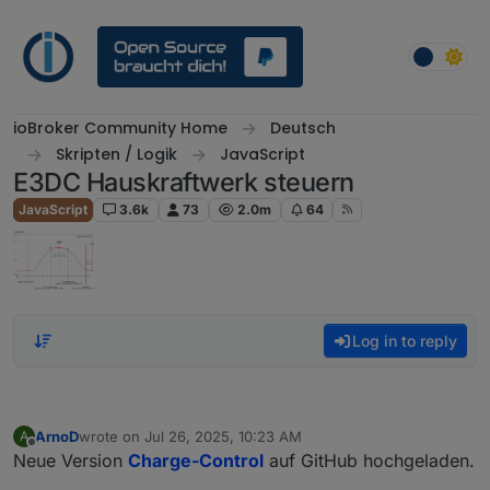
Skip to content
ioBroker Community Home
Deutsch
Skripten / Logik
JavaScript
E3DC Hauskraftwerk steuern
JavaScript
3.6k
73
2.0m
64
Log in to reply
ArnoD
wrote on
Jul 26, 2025, 10:23 AM
A
last edited by
Offline
Neue Version
Charge-Control
auf GitHub hochgeladen.