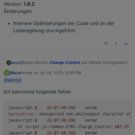
Version:
1.6.2
Änderungen:
Kleinere Optimierungen am Code und an der
Laderegelung durchgeführt.
1
Neue Version
Charge-Control
auf GitHub hochgeladen.
ArnoD
A
MaLei
wrote on
Jul 26, 2025, 8:09 PM
M
Version:
1.6.2
last edited by
Offline
@
arnod
Änderungen:
Kleinere Optimierungen am Code und an der
Ich bekomme folgende Fehler
Laderegelung durchgeführt.
javascript.
0
22
:
07
:
49.591
error
SyntaxError:
 Unexpected non-whitespace character aft
javascript.
0
22
:
07
:
49.591
error
    at script.js.common.E3DC.Charge_Control:
187
:
23
javascript.
0
22
:
07
:
49.591
error