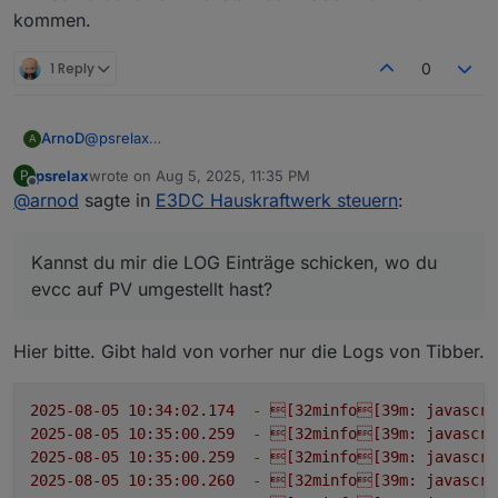
javascript.0

kommen.
	2025-08-05 17:40:09.493	error	at create
javascript.0

1 Reply
0
	2025-08-05 17:40:09.493	error	at new 
javascript.0

	2025-08-05 17:40:09.493	error	SyntaxEr
javascript.0

ArnoD
@
psrelax
A
	2025-08-05 17:40:09.493	error	^

Kannst du mir die LOG Einträge schicken, wo du evcc
psrelax
wrote on
Aug 5, 2025, 11:35 PM
P
javascript.0

auf PV umgestellt hast?
last edited by
Offline
@
arnod
sagte in
E3DC Hauskraftwerk steuern
:
	2025-08-05 17:40:09.493	error	const Log
CC wird nur noch deaktiviert, wenn
javascript.0

evcc.0.loadpoint.1.status.mode
nicht
PV ist und
evcc.0.loadpoint.1.status.charging = true ist.
Kannst du mir die LOG Einträge schicken, wo du
evcc auf PV umgestellt hast?
Hier bitte. Gibt hald von vorher nur die Logs von Tibber.
2025-08-05 10:34:02.174
-
[32minfo[39m:
javascri
2025-08-05 10:35:00.259
-
[32minfo[39m:
javascri
2025-08-05 10:35:00.259
-
[32minfo[39m:
javascri
2025-08-05 10:35:00.260
-
[32minfo[39m:
javascri