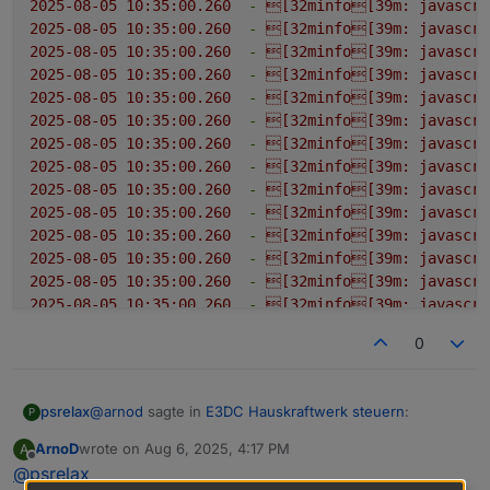
2025-08-05 10:35:00.260
-
[32minfo[39m:
javascri
2025-08-05 10:35:00.260
-
[32minfo[39m:
javascri
2025-08-05 10:35:00.260
-
[32minfo[39m:
javascri
2025-08-05 10:35:00.260
-
[32minfo[39m:
javascri
2025-08-05 10:35:00.260
-
[32minfo[39m:
javascri
2025-08-05 10:35:00.260
-
[32minfo[39m:
javascri
2025-08-05 10:35:00.260
-
[32minfo[39m:
javascri
2025-08-05 10:35:00.260
-
[32minfo[39m:
javascri
2025-08-05 10:35:00.260
-
[32minfo[39m:
javascri
2025-08-05 10:35:00.260
-
[32minfo[39m:
javascri
2025-08-05 10:35:00.260
-
[32minfo[39m:
javascri
2025-08-05 10:35:00.260
-
[32minfo[39m:
javascri
2025-08-05 10:35:00.260
-
[32minfo[39m:
javascri
2025-08-05 10:35:00.260
-
[32minfo[39m:
javascri
2025-08-05 10:35:00.260
-
[32minfo[39m:
javascri
0
2025-08-05 10:35:00.260
-
[32minfo[39m:
javascri
2025-08-05 10:35:00.260
-
[32minfo[39m:
javascri
2025-08-05 10:35:00.260
-
[32minfo[39m:
javascri
@
arnod
sagte in
E3DC Hauskraftwerk steuern
:
psrelax
P
2025-08-05 10:35:00.260
-
[32minfo[39m:
javascri
2025-08-05 10:35:00.260
-
[32minfo[39m:
javascri
ArnoD
wrote on
Aug 6, 2025, 4:17 PM
A
last edited by
Offline
2025-08-05 10:35:00.260
-
[32minfo[39m:
javascri
@
psrelax
Kannst du mir die LOG Einträge schicken, wo du
2025-08-05 10:35:00.260
-
[32minfo[39m:
javascri