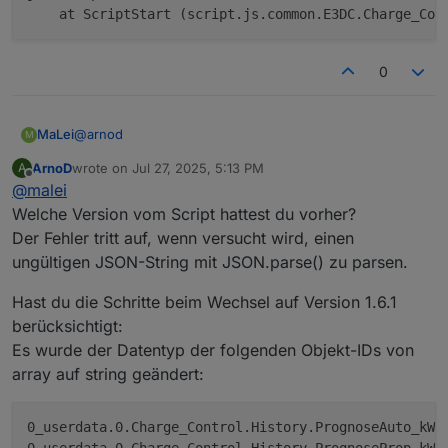
    at ScriptStart (script.js.common.E3DC.Charge_Con
0
@
arnod
MaLei
M
ArnoD
wrote on
Jul 27, 2025, 5:13 PM
A
Ich bekomme folgende Fehler
last edited by
Offline
@
malei
javascript.0	22:07:49.591	error	

Welche Version vom Script hattest du vorher?
SyntaxError: Unexpected non-whitespace characte
Der Fehler tritt auf, wenn versucht wird, einen
javascript.0	22:07:49.591	error	

ungültigen JSON-String mit JSON.parse() zu parsen.
    at script.js.common.E3DC.Charge_Control:187
javascript.0	22:07:49.591	error	

Hast du die Schritte beim Wechsel auf Version 1.6.1
berücksichtigt:
Es wurde der Datentyp der folgenden Objekt-IDs von
array auf string geändert:
0_userdata.0.Charge_Control.History.PrognoseAuto_kWh
