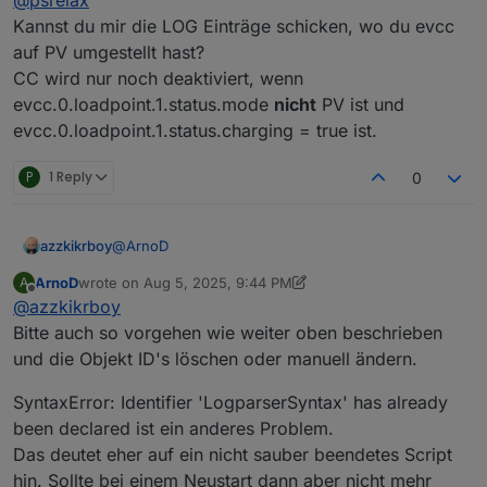
javascript.0

Kannst du mir die LOG Einträge schicken, wo du evcc
	2025-08-05 17:40:09.493	error	const Log
auf PV umgestellt hast?
javascript.0

CC wird nur noch deaktiviert, wenn
evcc.0.loadpoint.1.status.mode
nicht
PV ist und
Nach der Deaktivierung des PV-Ladens, hat
evcc.0.loadpoint.1.status.charging = true ist.
ChargeControl wieder angefangen Logs zu
produzieren. Vorher kamen nur Logs vom Tibber
Script.
P
1 Reply
0
@
ArnoD
azzkikrboy
ArnoD
wrote on
Aug 5, 2025, 9:44 PM
A
Hi,
last edited by ArnoD
Aug 5, 2025, 11:52 PM
Offline
@
azzkikrboy
ich bekomme auch syntax error wenn ich von
1.5.23 auf 1.6.2 springen will:
javascript.0

Bitte auch so vorgehen wie weiter oben beschrieben
	2025-08-05 17:40:09.493	error	at proce
und die Objekt ID's löschen oder manuell ändern.
javascript.0

	2025-08-05 17:40:09.493	error	at Immedi
SyntaxError: Identifier 'LogparserSyntax' has already
javascript.0

been declared ist ein anderes Problem.
	2025-08-05 17:40:09.493	error	at /opt/
Das deutet eher auf ein nicht sauber beendetes Script
javascript.0

	2025-08-05 17:40:09.493	error	at prepar
hin. Sollte bei einem Neustart dann aber nicht mehr