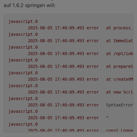
auf 1.6.2 springen will:
Nach der Deaktivierung des PV-Ladens, hat
ChargeControl wieder angefangen Logs zu
produzieren. Vorher kamen nur Logs vom Tibber
javascript.0
Script.
2025-08-05 17:40:09.493	
error
at
process.p
javascript.0
2025-08-05 17:40:09.493	
error
at
Immediate
javascript.0
2025-08-05 17:40:09.493	
error
at
/opt/iobr
javascript.0
2025-08-05 17:40:09.493	
error
at
prepareSc
javascript.0
2025-08-05 17:40:09.493	
error
at
createVM
javascript.0
2025-08-05 17:40:09.493	
error
at
new
Scrip
javascript.0
2025-08-05 17:40:09.493	
error
SyntaxError:
javascript.0
2025-08-05 17:40:09.493	
error
^
javascript.0
2025-08-05 17:40:09.493	
error
const
Logpar
javascript.0