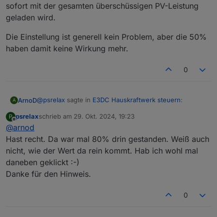
sofort mit der gesamten überschüssigen PV-Leistung
geladen wird.
Die Einstellung ist generell kein Problem, aber die 50%
haben damit keine Wirkung mehr.
0
@
psrelax
sagte in
E3DC Hauskraftwerk steuern
:
ArnoD
A
psrelax
schrieb am
29. Okt. 2024, 19:23
P
zuletzt editiert von
Offline
@
arnod
Hast recht. Da war mal 80% drin gestanden. Weiß auch
nicht, wie der Wert da rein kommt. Hab ich wohl mal
daneben geklickt :-)
Danke für den Hinweis.
0