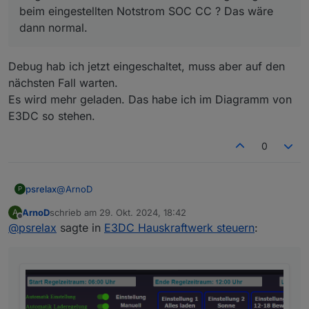
beim eingestellten Notstrom SOC CC ? Das wäre
dann normal.
Debug hab ich jetzt eingeschaltet, muss aber auf den
nächsten Fall warten.
Es wird mehr geladen. Das habe ich im Diagramm von
E3DC so stehen.
0
@
ArnoD
psrelax
P
ArnoD
schrieb am
29. Okt. 2024, 18:42
A
Ich möchte dir keinen Stress mit diesem Thema
zuletzt editiert von
Offline
@
psrelax
sagte in
E3DC Hauskraftwerk steuern
:
machen, da du sicherlich wichtigere Themen auf der
Agenda hast, somit bitte nur zur Info verstehen. Musst
Ich konnte heute Nacht einmal prüfen, ob das mit der
du nicht sofort prüfen.
Notstromladung funktioniert.
Die Ladung selbst startet. Allerdings werden 2% mehr
geladen als Notstrom eingestellt ist und gleich danach
wird anscheinend die Entladesperre aufgehoben, so
dass der Speicher komplett entleert wird.