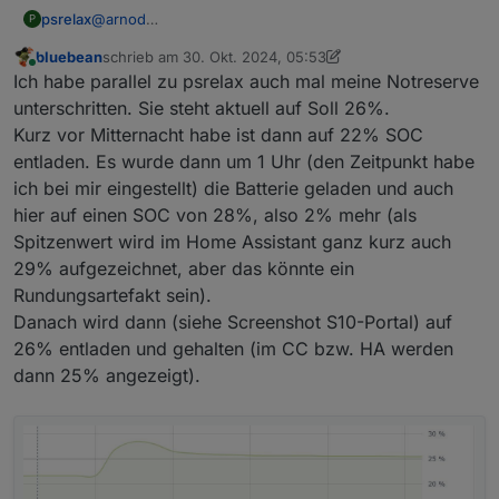
psrelax
@
arnod
P
Hast recht. Da war mal 80% drin gestanden. Weiß auch
bluebean
schrieb am
30. Okt. 2024, 05:53
nicht, wie der Wert da rein kommt. Hab ich wohl mal
zuletzt editiert von bluebean
Online
Ich habe parallel zu psrelax auch mal meine Notreserve
daneben geklickt :-)
Danke für den Hinweis.
unterschritten. Sie steht aktuell auf Soll 26%.
Noch ein Hinweis zu deinen Einstellungen.
Kurz vor Mitternacht habe ist dann auf 22% SOC
Bei deiner Einstellung 2 hast du als Ladeende 50%
entladen. Es wurde dann um 1 Uhr (den Zeitpunkt habe
eingetragen, dieser Wert soll zum Ladeende erreicht
Die Einstellung ist generell kein Problem, aber die 50%
ich bei mir eingestellt) die Batterie geladen und auch
werden.
haben damit keine Wirkung mehr.
Als Ladeschwelle hast du aber 70% eingetragen, was
hier auf einen SOC von 28%, also 2% mehr (als
bedeutet, dass die Batterie bis zu diesem SoC Wert
Spitzenwert wird im Home Assistant ganz kurz auch
sofort mit der gesamten überschüssigen PV-Leistung
29% aufgezeichnet, aber das könnte ein
geladen wird.
Rundungsartefakt sein).
Danach wird dann (siehe Screenshot S10-Portal) auf
26% entladen und gehalten (im CC bzw. HA werden
dann 25% angezeigt).