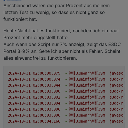
2024-10-30 18:28:50.600 - warn:
javascript.0
(207)
s
Anscheinend waren die paar Prozent aus meinem
2024-10-30 18:28:54.647 - warn:
javascript.0
(207)
s
letzten Test zu wenig, so dass es nicht ganz so
2024-10-30 18:28:58.694 - warn:
javascript.0
(207)
s
funktioniert hat.
2024-10-30 18:29:02.740 - warn:
javascript.0
(207)
s
2024-10-30 18:29:06.786 - warn:
javascript.0
(207)
s
Heute Nacht hat es funktioniert, nachdem ich ein paar
2024-10-30 18:29:06.802 - warn:
javascript.0
(207)
s
Prozent mehr eingestellt hatte.
2024-10-30 18:29:09.098 - warn:
javascript.0
(207)
s
Auch wenn das Script nur 7% anzeigt, zeigt das E3DC
Portal 8-9% an. Sehe ich aber nicht als Fehler. Scheint
alles einwandfrei zu funktionieren.
2024-10-31 02:00:00.079
-
[33mwarn[39m:
javascri
2024-10-31 02:00:00.074
-
[32minfo[39m:
e3dc-rsc
2024-10-31 02:00:03.044
-
[32minfo[39m:
javascri
2024-10-31 02:00:03.090
-
[32minfo[39m:
e3dc-rsc
2024-10-31 02:00:03.092
-
[32minfo[39m:
e3dc-rsc
2024-10-31 02:00:03.094
-
[32minfo[39m:
e3dc-rsc
2024-10-31 02:00:03.096
-
[32minfo[39m:
e3dc-rsc
2024-10-31 02:00:03.096
-
[33mwarn[39m:
javascri
2024-10-31 02:00:04.166
-
[33mwarn[39m:
javascri