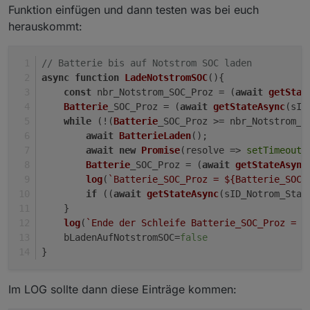
Funktion einfügen und dann testen was bei euch
herauskommt:
// Batterie bis auf Notstrom SOC laden
async
function
LadeNotstromSOC
(
){
const
 nbr_Notstrom_SOC_Proz = (
await
getStat
Batterie
_SOC_Proz = (
await
getStateAsync
(sID
while
 (!(
Batterie
_SOC_Proz >= nbr_Notstrom_S
await
BatterieLaden
();
await
new
Promise
(
resolve
 =>
setTimeout
(
Batterie
_SOC_Proz = (
await
getStateAsync
log
(
`Batterie_SOC_Proz = 
${Batterie_SOC_
if
 ((
await
getStateAsync
(sID_Notrom_Stat
    }
log
(
`Ende der Schleife Batterie_SOC_Proz = 
$
    bLadenAufNotstromSOC=
false
}
Im LOG sollte dann diese Einträge kommen: