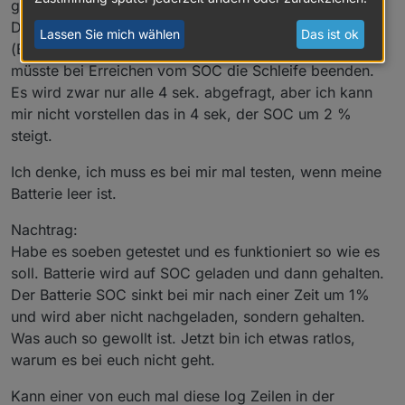
genau 2% mehr geladen werden.
auch hier auf einen SOC von 28%, also 2% mehr
Der Code ist eigentlich einfach aufgebaut, while (!
(als Spitzenwert wird im Home Assistant ganz kurz
Lassen Sie mich wählen
Das ist ok
(Batterie_SOC_Proz >= nbr_Notstrom_SOC_Proz))
auch 29% aufgezeichnet, aber das könnte ein
Rundungsartefakt sein).
müsste bei Erreichen vom SOC die Schleife beenden.
Danach wird dann (siehe Screenshot S10-Portal) auf
Es wird zwar nur alle 4 sek. abgefragt, aber ich kann
26% entladen und gehalten (im CC bzw. HA werden
mir nicht vorstellen das in 4 sek, der SOC um 2 %
dann 25% angezeigt).
steigt.
Ich denke, ich muss es bei mir mal testen, wenn meine
Batterie leer ist.
Nachtrag:
Habe es soeben getestet und es funktioniert so wie es
soll. Batterie wird auf SOC geladen und dann gehalten.
Der Batterie SOC sinkt bei mir nach einer Zeit um 1%
und wird aber nicht nachgeladen, sondern gehalten.
Was auch so gewollt ist. Jetzt bin ich etwas ratlos,
warum es bei euch nicht geht.
Kann einer von euch mal diese log Zeilen in der