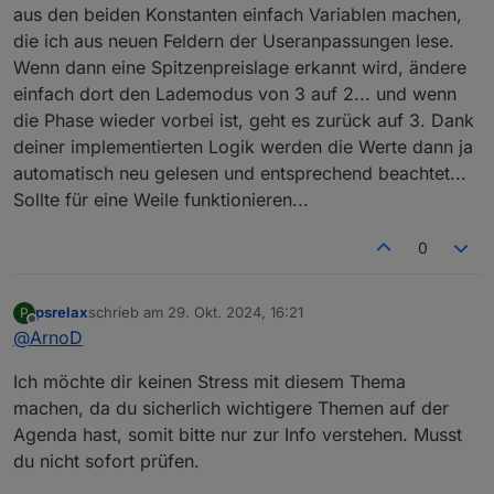
aus den beiden Konstanten einfach Variablen machen,
die ich aus neuen Feldern der Useranpassungen lese.
Wenn dann eine Spitzenpreislage erkannt wird, ändere
einfach dort den Lademodus von 3 auf 2... und wenn
die Phase wieder vorbei ist, geht es zurück auf 3. Dank
deiner implementierten Logik werden die Werte dann ja
automatisch neu gelesen und entsprechend beachtet...
Sollte für eine Weile funktionieren...
0
psrelax
schrieb am
29. Okt. 2024, 16:21
P
zuletzt editiert von
Offline
@
ArnoD
Ich möchte dir keinen Stress mit diesem Thema
machen, da du sicherlich wichtigere Themen auf der
Agenda hast, somit bitte nur zur Info verstehen. Musst
du nicht sofort prüfen.