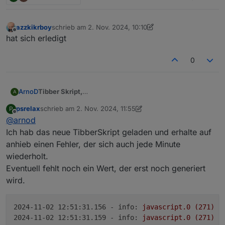
azzkikrboy
schrieb am
2. Nov. 2024, 10:10
zuletzt editiert von azzkikrboy
11. Feb. 2024, 11:13
Offline
hat sich erledigt
0
Tibber Skript,
ArnoD
A
Version: 1.2.0
auf Github hochgeladen.
psrelax
schrieb am
2. Nov. 2024, 11:55
P
Wer Lust hat, kann diese Version mal testen.
zuletzt editiert von psrelax
11. Feb. 2024, 12:58
Offline
@
arnod
In der View hat sich die Statuszeile geändert, um
längere Texte anzeigen zu können.
Ich hab das neue TibberSkript geladen und erhalte auf
anhieb einen Fehler, der sich auch jede Minute
wiederholt.
Eventuell fehlt noch ein Wert, der erst noch generiert
wird.
2024-11-02 12:51:31.156 - info:
javascript.0
(271)
s
2024-11-02 12:51:31.159 - info:
javascript.0
(271)
s