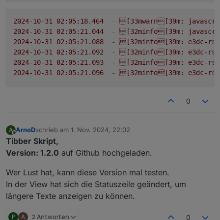
2024-10-31 02:05:18.464
-
[33mwarn[39m:
javascri
2024-10-31 02:05:21.044
-
[32minfo[39m:
javascri
2024-10-31 02:05:21.088
-
[32minfo[39m:
e3dc-rsc
2024-10-31 02:05:21.092
-
[32minfo[39m:
e3dc-rsc
2024-10-31 02:05:21.093
-
[32minfo[39m:
e3dc-rsc
2024-10-31 02:05:21.096
-
[32minfo[39m:
e3dc-rsc
0
ArnoD
schrieb am
1. Nov. 2024, 22:02
A
zuletzt editiert von
Offline
Tibber Skript,
Version: 1.2.0
auf Github hochgeladen.
Wer Lust hat, kann diese Version mal testen.
In der View hat sich die Statuszeile geändert, um
längere Texte anzeigen zu können.
P
A
2 Antworten
0