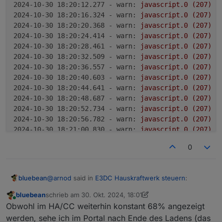
2024-10-30 18:20:12.277 - warn:
javascript.0
(207)
s
javascript.0	17:06:44.713	warn	script.js.Ch
2024-10-30 18:20:16.324 - warn:
javascript.0
(207)
s
javascript.0	17:06:48.759	warn	script.js.Ch
2024-10-30 18:20:20.368 - warn:
javascript.0
(207)
s
javascript.0	17:06:52.809	warn	script.js.Ch
2024-10-30 18:20:24.414 - warn:
javascript.0
(207)
s
javascript.0	17:06:52.812	warn	script.js.Ch
2024-10-30 18:20:28.461 - warn:
javascript.0
(207)
s
2024-10-30 18:20:32.509 - warn:
javascript.0
(207)
s
2024-10-30 18:20:36.557 - warn:
javascript.0
(207)
s
2024-10-30 18:20:40.603 - warn:
javascript.0
(207)
s
2024-10-30 18:20:44.641 - warn:
javascript.0
(207)
s
2024-10-30 18:20:48.687 - warn:
javascript.0
(207)
s
2024-10-30 18:20:52.734 - warn:
javascript.0
(207)
s
2024-10-30 18:20:56.782 - warn:
javascript.0
(207)
s
2024-10-30 18:21:00.830 - warn:
javascript.0
(207)
s
2024-10-30 18:21:04.877 - warn:
javascript.0
(207)
s
0
2024-10-30 18:21:08.926 - warn:
javascript.0
(207)
s
2024-10-30 18:21:12.972 - warn:
javascript.0
(207)
s
2024-10-30 18:21:17.020 - warn:
javascript.0
(207)
s
@
arnod
said in
E3DC Hauskraftwerk steuern
:
bluebean
2024-10-30 18:21:21.066 - warn:
javascript.0
(207)
s
2024-10-30 18:21:25.113 - warn:
javascript.0
(207)
s
bluebean
schrieb am
30. Okt. 2024, 18:01
zuletzt editiert von bluebean
Online
2024-10-30 18:21:29.160 - warn:
javascript.0
(207)
s
Im LOG sollte dann diese Einträge kommen:
Obwohl im HA/CC weiterhin konstant 68% angezeigt
2024-10-30 18:21:33.206 - warn:
javascript.0
(207)
s
werden, sehe ich im Portal nach Ende des Ladens (das