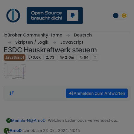
Weiter zum Inhalt
ioBroker Community Home
Deutsch
Skripten / Logik
JavaScript
E3DC Hauskraftwerk steuern
JavaScript
3.6k
73
2.0m
64
Anmelden zum Antworten
@
ArnoD
: Welchen Lademodus verwendest du
Modulo-N
M
eigentlich zum Tibber-Laden? Ich hatte an meiner
ArnoD
schrieb am
27. Okt. 2024, 16:45
A
Wallbox bisher die Modi 2 und 3 verwendet, aber
Danke für deine Arbeit am Projekt!
zuletzt editiert von