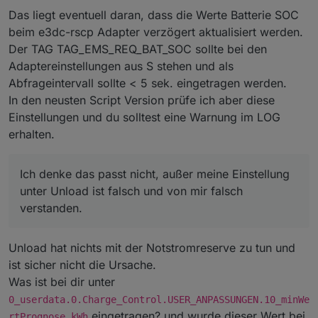
dass der Speicher komplett entleert wird.
Das liegt eventuell daran, dass die Werte Batterie SOC
Ich denke das passt nicht, außer meine Einstellung
unter Unload ist falsch und von mir falsch verstanden.
beim e3dc-rscp Adapter verzögert aktualisiert werden.
Der TAG TAG_EMS_REQ_BAT_SOC sollte bei den
Adaptereinstellungen aus S stehen und als
Abfrageintervall sollte < 5 sek. eingetragen werden.
In den neusten Script Version prüfe ich aber diese
Einstellungen und du solltest eine Warnung im LOG
erhalten.
Ich denke das passt nicht, außer meine Einstellung
unter Unload ist falsch und von mir falsch
verstanden.
Unload hat nichts mit der Notstromreserve zu tun und
ist sicher nicht die Ursache.
Was ist bei dir unter
0_userdata.0.Charge_Control.USER_ANPASSUNGEN.10_minWe
eingetragen? und wurde dieser Wert bei
rtPrognose_kWh