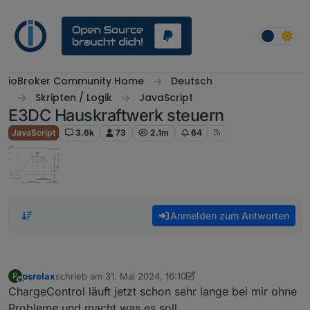
Weiter zum Inhalt
ioBroker Community Home
Deutsch
Skripten / Logik
JavaScript
E3DC Hauskraftwerk steuern
JavaScript
3.6k
73
2.1m
64
Anmelden zum Antworten
psrelax
schrieb am
31. Mai 2024, 16:10
P
zuletzt editiert von psrelax
6. Jan. 2024, 17:41
Offline
ChargeControl läuft jetzt schon sehr lange bei mir ohne
Probleme und macht was es soll.