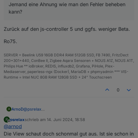
Jemand eine Ahnung wie man den Fehler beheben
kann?
Zurück auf den js-controller 5 und ggfs. weniger Beta.
Ro75.
SERVER = Beelink U59 16GB DDR4 RAM 512GB SSD, FB 7490, FritzDect
200+301+440, ConBee II, Zigbee Aqara Sensoren + NOUS A1Z, NOUS A1T,
Philips Hue ** ioBroker, REDIS, influxdb2, Grafana, PiHole, Plex-
Mediaserver, paperless-ngx (Docker), MariaDB + phpmyadmin *** VIS-
Runtime = Intel NUC 8GB RAM 128GB SSD + 24" Touchscreen
0
@
psrelax
ArnoD
A
Was wären aus deiner Sicht noch sinnvolle Funktionen
psrelax
schrieb am
14. Juni 2024, 18:58
P
für Tibber ?
Batterie laden bei einem einstellbaren min. Preis,
zuletzt editiert von
Offline
@
arnod
Aktuell habe ich folgende Funktionen vorgesehen:
Die View habe ich schon mal erstellt und Tibber puls
wenn die Wetterprognose nicht genug PV-
und ein Diagramm mit dem Preisverlauf integriert.
Leistung am nächsten Tag vorhersagt und die
Die View schaut doch schonmal gut aus. Ist sie schon in