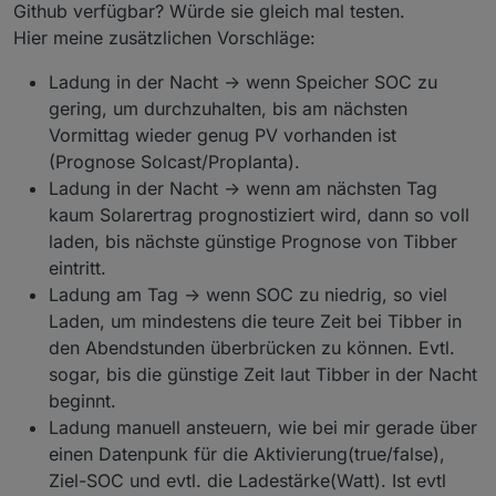
Batterie unter einem einstellbaren SOC ist.
Github verfügbar? Würde sie gleich mal testen.
Batterie laden, wenn der Tagespreis am
Hier meine zusätzlichen Vorschläge:
niedrigsten ist bis zu einem einstellbaren SOC
egal, was die Wetterprognose ergibt.
Ladung in der Nacht -> wenn Speicher SOC zu
gering, um durchzuhalten, bis am nächsten
Vormittag wieder genug PV vorhanden ist
(Prognose Solcast/Proplanta).
Ladung in der Nacht -> wenn am nächsten Tag
kaum Solarertrag prognostiziert wird, dann so voll
laden, bis nächste günstige Prognose von Tibber
eintritt.
Ladung am Tag -> wenn SOC zu niedrig, so viel
Laden, um mindestens die teure Zeit bei Tibber in
den Abendstunden überbrücken zu können. Evtl.
sogar, bis die günstige Zeit laut Tibber in der Nacht
beginnt.
Ladung manuell ansteuern, wie bei mir gerade über
einen Datenpunk für die Aktivierung(true/false),
Ziel-SOC und evtl. die Ladestärke(Watt). Ist evtl