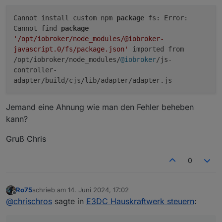
41017	Control_Firmware_Versi
41018	PS_firmware_version	PS
Cannot install custom npm
package
fs: Error:
41019	AAC-ELWA-2_serial_number
Cannot find
package
41020	AAC-ELWA-2_serial_number
'/opt/iobroker/node_modules/@iobroker-
41021	AAC-ELWA-2_serial_number
41022	AAC-ELWA-2_serial_number
javascript.0/fs/package.json'
imported from
41023	AAC-ELWA-2_serial_number_
/opt/iobroker/node_modules/
@iobroker
/js-
41024	AAC-ELWA-2_serial_number_
controller-
41025	AAC-ELWA-2_serial_number_
adapter/build/cjs/lib/adapter/adapter.js
41026	AAC-ELWA-2_serial_number_
41027	Boost_time_2_start	Bo
41028	Boost_time_2_stop	Boo
Jemand eine Ahnung wie man den Fehler beheben
41029	Control_Firmware_sub_Ve
kann?
41030	Control_Firmware_Update_
41031	Temp2	Temp 2 (R)	°C
Gruß Chris
41054	Legionellen_interval	Le
41055	Legionellen_start	Legi
0
41056	Legionellen_temp	Legio
41057	Legionellen_mode	Legi
Ro75
schrieb am
14. Juni 2024, 17:02
zuletzt editiert von
Offline
@
chrischros
sagte in
E3DC Hauskraftwerk steuern
: