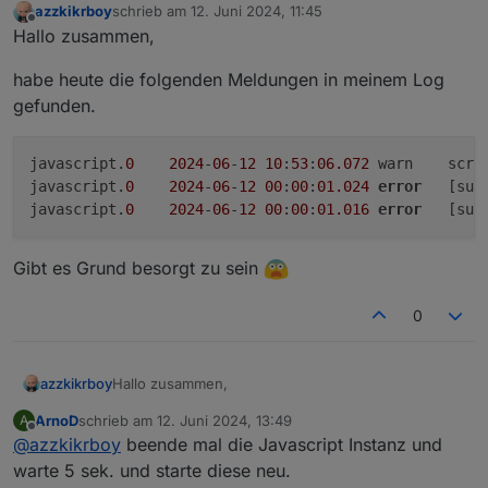
azzkikrboy
schrieb am
12. Juni 2024, 11:45
zuletzt editiert von
Offline
Hallo zusammen,
habe heute die folgenden Meldungen in meinem Log
gefunden.
javascript.
0
2024
-
06
-
12
10
:
53
:
06.072
	warn
javascript.
0
2024
-
06
-
12
00
:
00
:
01.024
error
	[su
javascript.
0
2024
-
06
-
12
00
:
00
:
01.016
error
	[su
Gibt es Grund besorgt zu sein
0
Hallo zusammen,
azzkikrboy
ArnoD
schrieb am
12. Juni 2024, 13:49
A
habe heute die folgenden Meldungen in meinem
zuletzt editiert von
Offline
@
azzkikrboy
beende mal die Javascript Instanz und
Log gefunden.
javascript.0	2024-06-12 10:53:06.072	warn
warte 5 sek. und starte diese neu.