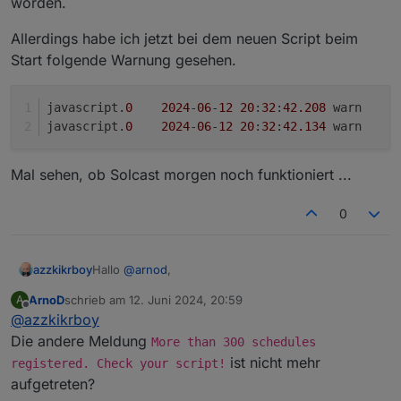
worden.
Allerdings habe ich jetzt bei dem neuen Script beim
Start folgende Warnung gesehen.
javascript.
0
2024
-
06
-
12
20
:
32
:
42.208
	
javascript.
0
2024
-
06
-
12
20
:
32
:
42.134
	
Mal sehen, ob Solcast morgen noch funktioniert ...
0
Hallo
@
arnod
,
azzkikrboy
ArnoD
schrieb am
12. Juni 2024, 20:59
A
danke für die schnelle Antwort. Ich habe gerade
zuletzt editiert von
Offline
@
azzkikrboy
gesehen, dass du die Version 1.4.0 rausgebracht
hast.
Allerdings habe ich jetzt bei dem neuen Script beim
Die andere Meldung
More than 300 schedules
Ich habe das alte Script angehalten und jetzt mal mit
Start folgende Warnung gesehen.
ist nicht mehr
registered. Check your script!
1.4.0 gestartet. Mal sehen, ob der Fehler wieder
javascript.0	2024-06-12 20:32:42.208	warn	
aufgetreten?
kommt. Normalerweise ist das Script nicht häufig