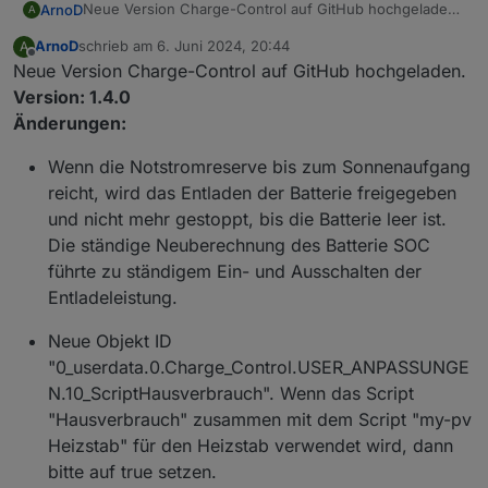
Neue Version Charge-Control auf GitHub hochgeladen.
ArnoD
A
Version: 1.3.1
ArnoD
schrieb am
6. Juni 2024, 20:44
A
Änderungen:
Parameter in VIS können jetzt auch einzeln unter
zuletzt editiert von
Offline
Neue Version Charge-Control auf GitHub hochgeladen.
„Einstellung manuell“ geändert werden.
Regelung Charge-Control wird gestoppt, wenn
Version: 1.4.0
manuelles Laden der Batterie beim E3DC aktiviert
Änderungen:
wird
Wenn die Notstromreserve bis zum Sonnenaufgang
reicht, wird das Entladen der Batterie freigegeben
und nicht mehr gestoppt, bis die Batterie leer ist.
Die ständige Neuberechnung des Batterie SOC
führte zu ständigem Ein- und Ausschalten der
Entladeleistung.
Neue Objekt ID
"0_userdata.0.Charge_Control.USER_ANPASSUNGE
N.10_ScriptHausverbrauch". Wenn das Script
"Hausverbrauch" zusammen mit dem Script "my-pv
Heizstab" für den Heizstab verwendet wird, dann
bitte auf true setzen.