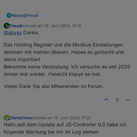
@
freudi
Abyss
A
Freudi
schrieb am
13. Juni 2024, 21:10
F
Hi,
zuletzt editiert von
Offline
@
abyss
Danke.
anbei mein "TSV-Auszug" vom Holding Register des
Heizstabs:
_address	name	description	unit	
Das Holding Register und die Modbus Einstellungen
41001	Power	Power (R/W)	W
Hier noch der Screenshot von den Modbus
41002	Temp1	Temp1 (R)	°C	
stimmen mit meinen überein. Habes es gelöscht und
Einstellungen:
41003	WW1_Temp_max	WW1 Temp
deine importiert.
41004	Status	Status (R)	
Bekomme keine Verbindung. Ich versuche es seit 2020
41005	Power_timeout	Power ti
immer mal wieder. Vieleicht klappt es mal.
41006	Boost_mode	Boost mo
41007	WW1_Temp_min	WW1 Temp
41008	Boost_time_1_start	Bo
Vielen Dank füe alle Mitwirenden im Forum.
41009	Boost_time_1_stop	Boo
41010	Hour	Actual Time Hour
0
41011	Minute	Actual Time M
41012	Second	Actual Time S
41013	Boost_activate	Boost_a
ChrisChros
schrieb am
14. Juni 2024, 17:01
C
zuletzt editiert von
41014	AC_ELWA_2_Number	AC-E
Offline
Hallo,seit dem Update auf JS-Controller 6.0 habe ich
41015	max_Power	max_Power
folgende Warnung bei mir im Log stehen:
41016	tempchip	tempchip (R
Hoffe das hilft dir weiter.