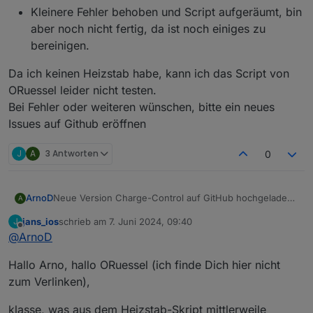
Kleinere Fehler behoben und Script aufgeräumt, bin
aber noch nicht fertig, da ist noch einiges zu
bereinigen.
Da ich keinen Heizstab habe, kann ich das Script von
ORuessel leider nicht testen.
Bei Fehler oder weiteren wünschen, bitte ein neues
Issues auf Github eröffnen
J
A
3 Antworten
0
Neue Version Charge-Control auf GitHub hochgeladen.
ArnoD
A
Version: 1.4.0
jans_ios
schrieb am
7. Juni 2024, 09:40
J
Änderungen:
Wenn die Notstromreserve bis zum
zuletzt editiert von
Offline
@
ArnoD
Da ich keinen Heizstab habe, kann ich das Script von
Sonnenaufgang reicht, wird das Entladen der
ORuessel leider nicht testen.
Batterie freigegeben und nicht mehr gestoppt, bis
Hallo Arno, hallo ORuessel (ich finde Dich hier nicht
Bei Fehler oder weiteren wünschen, bitte ein neues
die Batterie leer ist.
Issues auf Github eröffnen
Die ständige Neuberechnung des Batterie SOC
zum Verlinken),
führte zu ständigem Ein- und Ausschalten der
Entladeleistung.
klasse, was aus dem Heizstab-Skript mittlerweile