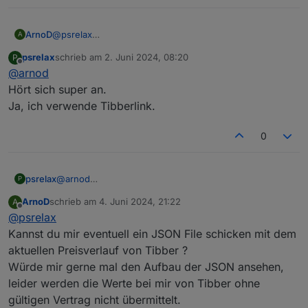
implementieren könnt.
Vielen Dank schonmal :-)
ArnoD
@
psrelax
A
Ich werde am 01.08 zu Tibber wechseln und dann
psrelax
schrieb am
2. Juni 2024, 08:20
P
schaue ich mal, was sich da machen lässt.
zuletzt editiert von
Offline
@
arnod
Welchen von den drei Adapter verwendest du, um die
Tibber Preise in iobroker zu integrieren? Tibberlink?
Hört sich super an.
Ja, ich verwende Tibberlink.
0
psrelax
@
arnod
P
Hört sich super an.
ArnoD
schrieb am
4. Juni 2024, 21:22
A
Ja, ich verwende Tibberlink.
zuletzt editiert von
Offline
@
psrelax
Kannst du mir eventuell ein JSON File schicken mit dem
aktuellen Preisverlauf von Tibber ?
Würde mir gerne mal den Aufbau der JSON ansehen,
leider werden die Werte bei mir von Tibber ohne
gültigen Vertrag nicht übermittelt.