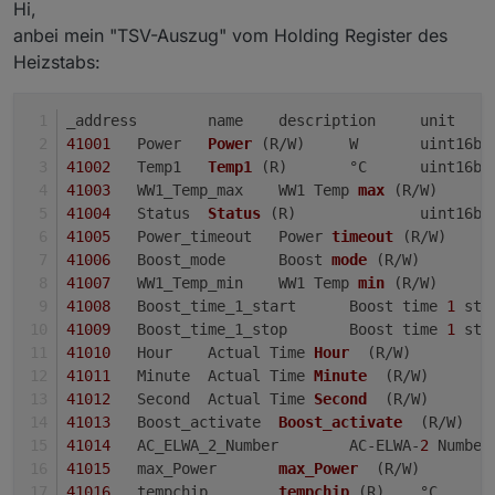
Hi,
Ich bekomme keine Verbindung. Da Ihr ein tolles Scipt
entwickelt habt, möchte ich dieses auch zum steuern
anbei mein "TSV-Auszug" vom Holding Register des
des Heizstabes nutzen.
Heizstabs:
41001
	Power	
Power
(R/W)
41002
	Temp1	
Temp1
(R)
41003
	WW1_Temp_max	WW1 Temp 
max
(R/W)
41004
	Status	
Status
(R)
41005
	Power_timeout	Power 
timeout
(R/W)
41006
	Boost_mode	Boost 
mode
(R/W)
41007
	WW1_Temp_min	WW1 Temp 
min
(R/W)
41008
	Boost_time_1_start	Boost time 
1
41009
	Boost_time_1_stop	Boost time 
1
41010
	Hour	Actual Time 
Hour
(R/W)
41011
	Minute	Actual Time 
Minute
(R/W)
41012
	Second	Actual Time 
Second
(R/W)
41013
	Boost_activate	
Boost_activate
(R/W)
41014
	AC_ELWA_2_Number	AC-ELWA-
2
41015
	max_Power	
max_Power
(R/W)
41016
	tempchip	
tempchip
(R)