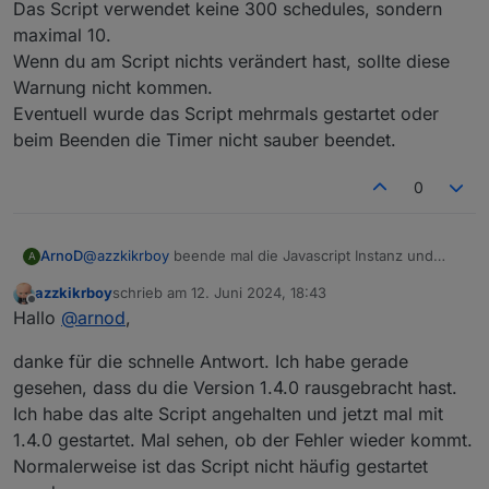
javascript.0	2024-06-12 00:00:01.024	erro
Das Script verwendet keine 300 schedules, sondern
Gibt es Grund besorgt zu sein
maximal 10.
Wenn du am Script nichts verändert hast, sollte diese
Warnung nicht kommen.
Eventuell wurde das Script mehrmals gestartet oder
beim Beenden die Timer nicht sauber beendet.
0
ArnoD
@
azzkikrboy
beende mal die Javascript Instanz und
A
warte 5 sek. und starte diese neu.
azzkikrboy
schrieb am
12. Juni 2024, 18:43
Das Script verwendet keine 300 schedules, sondern
zuletzt editiert von
Offline
Hallo
@
arnod
,
maximal 10.
Wenn du am Script nichts verändert hast, sollte diese
danke für die schnelle Antwort. Ich habe gerade
Warnung nicht kommen.
Eventuell wurde das Script mehrmals gestartet oder
gesehen, dass du die Version 1.4.0 rausgebracht hast.
beim Beenden die Timer nicht sauber beendet.
Ich habe das alte Script angehalten und jetzt mal mit
1.4.0 gestartet. Mal sehen, ob der Fehler wieder kommt.
Normalerweise ist das Script nicht häufig gestartet