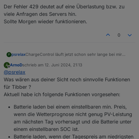
Mal sehen, ob Solcast morgen noch funktioniert ...
gestartet worden.
Der Fehler 429 deutet auf eine Überlastung bzw. zu
viele Anfragen des Servers hin.
Sollte Morgen wieder funktionieren.
0
ChargeControl läuft jetzt schon sehr lange bei mir
psrelax
P
ohne Probleme und macht was es soll.
ArnoD
schrieb am
12. Juni 2024, 21:13
A
Vielen Dank dafür an den / die Entwickler.
Ich hätte einen Feature Request, der mir sehr wichtig
zuletzt editiert von
Offline
@
psrelax
ist.
Ich habe ihn zwar schon sehr unschön in mein Script
Es geht darum über einen Datenpunkt (true/false) die
Was wären aus deiner Sicht noch sinnvolle Funktionen
eingebaut aber es ist einfach nur hinein gepfuscht,
manuelle Speicherladung zu starten und auch wieder
für Tibber ?
darum hier meine Bitte.
zu beenden.
Ich verwende diese Funktion, um mit einem anderen
Aktuell habe ich folgende Funktionen vorgesehen:
Mit einem weiteren Datenpunkt wird der SOC in
Script anhand meiner Tibber-Preise die Ladung zu
Prozent festgelegt.
starten.
Bei Bedarf kann ich auch gerne meine Änderungen
Batterie laden bei einem einstellbaren min. Preis,
Ich gehe davon aus, dass nicht nur ich so etwas gut
bereitstellen (ist aber Pfusch -> der allerdings
wenn die Wetterprognose nicht genug PV-Leistung
gebrauchen kann.
funktioniert).
Wäre schön, wenn ihr das professionell
implementieren könnt.
am nächsten Tag vorhersagt und die Batterie unter
Vielen Dank schonmal :-)
einem einstellbaren SOC ist.
Batterie laden, wenn der Tagespreis am niedrigsten