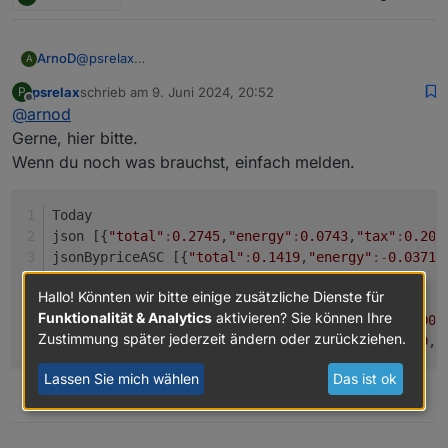
ArnoD
@
psrelax
A
Kannst du mir eventuell ein JSON File schicken mit dem
psrelax
schrieb am
9. Juni 2024, 20:52
P
aktuellen Preisverlauf von Tibber ?
zuletzt editiert von
Offline
@
arnod
Würde mir gerne mal den Aufbau der JSON ansehen,
leider werden die Werte bei mir von Tibber ohne
Gerne, hier bitte.
gültigen Vertrag nicht übermittelt.
Wenn du noch was brauchst, einfach melden.
Today
json [{
"total"
:
0.2745
,
"energy"
:
0.0743
,
"tax"
:
0.200
jsonBypriceASC [{
"total"
:
0.1419
,
"energy"
:-
0.0371
,
Hallo! Könnten wir bitte einige zusätzliche Dienste für
Tomorrow
Funktionalität & Analytics
aktivieren? Sie können Ihre
json [{
"total"
:
0.2741
,
"energy"
:
0.074
,
"tax"
:
0.2001
Zustimmung später jederzeit ändern oder zurückziehen.
jsonBypriceASC [{
"total"
:
0.2645
,
"energy"
:
0.0659
,
"
Lassen Sie mich wählen
Das ist ok
1