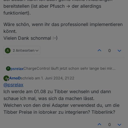
bereitstellen (ist aber Pfusch -> der allerdings
funktioniert).
Wäre schön, wenn ihr das professionell implementieren
könnt.
Vielen Dank schonmal :-)
A
2 Antworten
0
ChargeControl läuft jetzt schon sehr lange bei mir
psrelax
P
ohne Probleme und macht was es soll.
ArnoD
schrieb am
1. Juni 2024, 21:22
A
Vielen Dank dafür an den / die Entwickler.
Ich hätte einen Feature Request, der mir sehr wichtig
zuletzt editiert von
Offline
@
psrelax
ist.
Ich habe ihn zwar schon sehr unschön in mein Script
Es geht darum über einen Datenpunkt (true/false) die
Ich werde am 01.08 zu Tibber wechseln und dann
eingebaut aber es ist einfach nur hinein gepfuscht,
manuelle Speicherladung zu starten und auch wieder
schaue ich mal, was sich da machen lässt.
darum hier meine Bitte.
zu beenden.
Ich verwende diese Funktion, um mit einem anderen
Welchen von den drei Adapter verwendest du, um die
Mit einem weiteren Datenpunkt wird der SOC in
Script anhand meiner Tibber-Preise die Ladung zu
Tibber Preise in iobroker zu integrieren? Tibberlink?
Prozent festgelegt.
starten.
Bei Bedarf kann ich auch gerne meine Änderungen
Ich gehe davon aus, dass nicht nur ich so etwas gut
bereitstellen (ist aber Pfusch -> der allerdings
gebrauchen kann.
funktioniert).
Wäre schön, wenn ihr das professionell
0