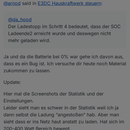
Offline
@
arnod
said in
E3DC Hauskraftwerk steuern
:
Einstellungen und User_Anpassungen schicken
direkt davor sitzt, alle diese Informationen sonst nicht
würdest.
hat und dann auch nur raten kann, woran es liegt.
Von einem Bug gehe ich erstmal nicht aus, dafür habe
Ein Diagramm, wo man die Ladeleistung und PV
ich dieses Script schon zu lange am Laufen ohne
@
da_hood
Leistung sieht, wenn es mal wieder passiert , wäre auch
Probleme, aber ausschließen will ich es auch nicht :-)
hilfreich und zu guter Letzt ist es auch gut
Der Ladestopp im Schritt 4 bedeutet, dass der SOC
DebugAusgabe
und
LogAusgabeRegelung
auf true zu
Ladeende2 erreicht wurde und deswegen nicht
setzen und das LOG File zu schicken.
mehr geladen wird.
Wenn ich mir das LOG File weiter oben ansehe, sieht es
so aus, als ob bei deinen Einstellungen noch was nicht
richtig eingetragen ist. Der Ladestopp im Schritt 4
Ja und da die Batterie bei 0% war gehe ich davon aus,
bedeutet, dass der SOC Ladeende2 erreicht wurde und
dass es ein Bug ist. Ich versuche dir heute noch Material
deswegen nicht mehr geladen wird.
zukommen zu lassen.
Update:
Hier mal die Screenshots der Statistik und der
Einstellungen.
Leider sieht man es schwer in der Statistik weil ich ja
dann selbst die Ladung "angestoßen" hab. Aber man
sieht dass er ins Netz haut anstatt zu laden. Hat sich im
200-400 Watt Bereich bewegt.