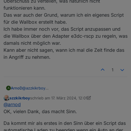
Überschuss zu verteilen, was natürlich nicht
funktionieren kann.
Das war auch der Grund, warum ich ein eigenes Script
für die Wallbox erstellt habe.
Ich habe immer noch vor, das Script anzupassen und
die Wallbox über den Adapter e3dc-rscp zu regeln, was
damals nicht möglich war.
Kann aber nicht sagen, wann ich mal die Zeit finde das
in Angriff zu nehmen.
1
ArnoD
@
azzkikrboy
A
Nein, da gibt es keine Einstellung.
azzkikrboy
schrieb am
17. März 2024, 12:01
Das Problem ist einfach das von Script Charge Control
zuletzt editiert von azzkikrboy
Offline
@
arnod
die Wallbox nicht geregelt wird.
Die Leistung für die Wallbox wird als Hausverbrauch
OK, vielen Dank, das macht Sinn.
einfach vom Überschuss abgezogen und der Rest in die
Batterie geladen.
Da kommt mir als erstes in den Sinn über ein Script das
Beim Hauskraftwerk passiert das gleiche, da wird der
automatische Laden zu beenden wenn ein Auto an der