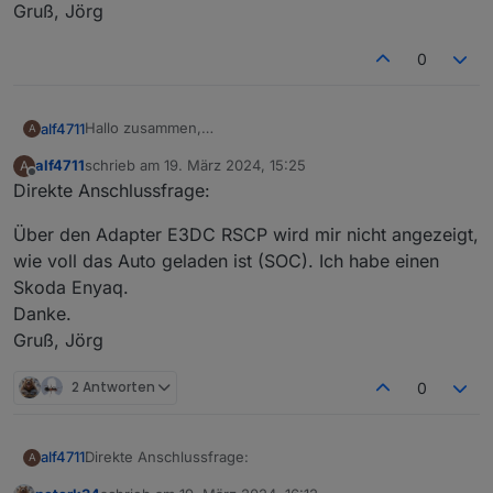
Gruß, Jörg
0
Hallo zusammen,
alf4711
A
über welchen Datenpunkt kann ich abfragen, ob
alf4711
schrieb am
19. März 2024, 15:25
A
a. das Auto mit der Wallbox verbunden ist (Stecker
zuletzt editiert von
Offline
Direkte Anschlussfrage:
gesteckt)
b. ob das Auto geladen wird (ja ich kann über die kW
DANKE !
Über den Adapter E3DC RSCP wird mir nicht angezeigt,
sehe, ob Strom gezogen wird... würde aber gerne
Gruß, Jörg
einfach nur ein false / true haben)
wie voll das Auto geladen ist (SOC). Ich habe einen
Skoda Enyaq.
Danke.
Gruß, Jörg
2 Antworten
0
Direkte Anschlussfrage:
alf4711
A