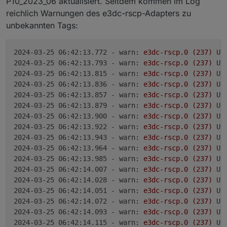
P10_2023_06 aktualisiert. Seitdem kommen im Log
reichlich Warnungen des e3dc-rscp-Adapters zu
unbekannten Tags:
2024-03-25 06:42:13.772 - warn:
e3dc-rscp.0
(237)
Un
2024-03-25 06:42:13.793 - warn:
e3dc-rscp.0
(237)
Un
2024-03-25 06:42:13.815 - warn:
e3dc-rscp.0
(237)
Un
2024-03-25 06:42:13.836 - warn:
e3dc-rscp.0
(237)
Un
2024-03-25 06:42:13.857 - warn:
e3dc-rscp.0
(237)
Un
2024-03-25 06:42:13.879 - warn:
e3dc-rscp.0
(237)
Un
2024-03-25 06:42:13.900 - warn:
e3dc-rscp.0
(237)
Un
2024-03-25 06:42:13.922 - warn:
e3dc-rscp.0
(237)
Un
2024-03-25 06:42:13.943 - warn:
e3dc-rscp.0
(237)
Un
2024-03-25 06:42:13.964 - warn:
e3dc-rscp.0
(237)
Un
2024-03-25 06:42:13.985 - warn:
e3dc-rscp.0
(237)
Un
2024-03-25 06:42:14.007 - warn:
e3dc-rscp.0
(237)
Un
2024-03-25 06:42:14.028 - warn:
e3dc-rscp.0
(237)
Un
2024-03-25 06:42:14.051 - warn:
e3dc-rscp.0
(237)
Un
2024-03-25 06:42:14.072 - warn:
e3dc-rscp.0
(237)
Un
2024-03-25 06:42:14.093 - warn:
e3dc-rscp.0
(237)
Un
2024-03-25 06:42:14.115 - warn:
e3dc-rscp.0
(237)
Un