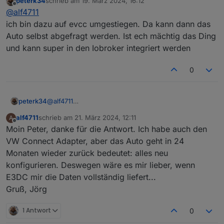
peterk34
schrieb am
19. März 2024, 16:12
Über den Adapter E3DC RSCP wird mir nicht angezeigt,
zuletzt editiert von
Offline
@
alf4711
wie voll das Auto geladen ist (SOC). Ich habe einen
Skoda Enyaq.
ich bin dazu auf evcc umgestiegen. Da kann dann das
Danke.
Auto selbst abgefragt werden. Ist ech mächtig das Ding
Gruß, Jörg
und kann super in den Iobroker integriert werden
0
peterk34
@
alf4711
ich bin dazu auf evcc umgestiegen. Da kann dann
alf4711
schrieb am
21. März 2024, 12:11
A
das Auto selbst abgefragt werden. Ist ech mächtig
zuletzt editiert von
Offline
Moin Peter, danke für die Antwort. Ich habe auch den
das Ding und kann super in den Iobroker integriert
werden
VW Connect Adapter, aber das Auto geht in 24
Monaten wieder zurück bedeutet: alles neu
konfigurieren. Deswegen wäre es mir lieber, wenn
E3DC mir die Daten vollständig liefert...
Gruß, Jörg
1 Antwort
0