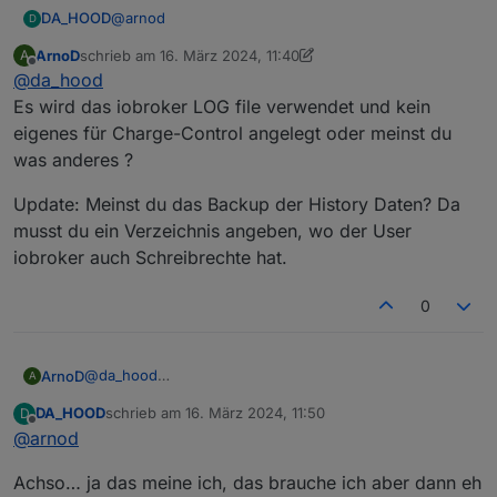
@
arnod
DA_HOOD
D
ArnoD
schrieb am
16. März 2024, 11:40
A
Ja Notstrom habe ich jetzt auch ausgeschlossen,
zuletzt editiert von ArnoD
Offline
@
da_hood
Ich kann das gerne nochmal runtersetzen und
testen. Ich meine aber dass er oberhalb 500 Watt
Es wird das iobroker LOG file verwendet und kein
eben auch nicht angefangen hat.
eigenes für Charge-Control angelegt oder meinst du
Kannst du mir sagen warum der keine Logs anlegt?
was anderes ?
Muss das Verzeichnis irgendwo innerhalb von
Iobroker sein?
Update: Meinst du das Backup der History Daten? Da
musst du ein Verzeichnis angeben, wo der User
iobroker auch Schreibrechte hat.
0
@
da_hood
ArnoD
A
Es wird das iobroker LOG file verwendet und kein
DA_HOOD
schrieb am
16. März 2024, 11:50
D
eigenes für Charge-Control angelegt oder meinst du
Update: Meinst du das Backup der History Daten? Da
zuletzt editiert von
Offline
@
arnod
was anderes ?
musst du ein Verzeichnis angeben, wo der User
iobroker auch Schreibrechte hat.
Achso… ja das meine ich, das brauche ich aber dann eh