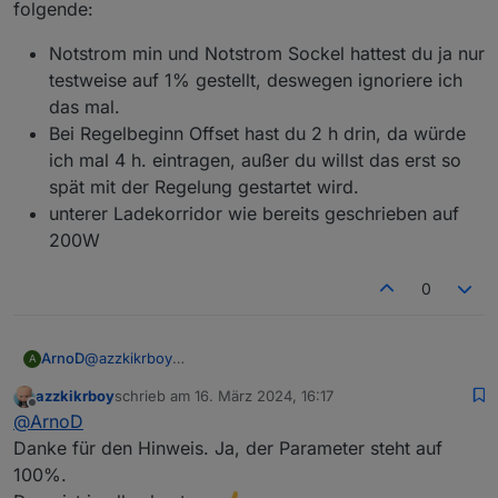
folgende:
Notstrom min und Notstrom Sockel hattest du ja nur
testweise auf 1% gestellt, deswegen ignoriere ich
das mal.
Bei Regelbeginn Offset hast du 2 h drin, da würde
ich mal 4 h. eintragen, außer du willst das erst so
spät mit der Regelung gestartet wird.
unterer Ladekorridor wie bereits geschrieben auf
200W
0
@
azzkikrboy
ArnoD
A
Ja funktioniert auch ohne 70% EEG Begrenzung.
azzkikrboy
schrieb am
16. März 2024, 16:17
Dann kannst du immer noch die Prognose und die
Bitte dann aber prüfen, ob bei der Objekt-ID
e3dc-
zuletzt editiert von
Offline
@
ArnoD
Notstromreserve nutzen und natürlich deine Batterie
rscp.0.EMS.DERATE_AT_PERCENT_VALUE
vom e3dc-
langsam auf die 100% laden.
rscp Adapter 100% drinsteht. Denn diesen Wert
Danke für den Hinweis. Ja, der Parameter steht auf
verwende ich dann im Script.
100%.