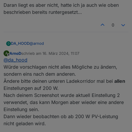
Daran liegt es aber nicht, hatte ich ja auch wie oben
Da kann noch nicht geladen werden, da du deinen
beschrieben bereits runtergesetzt…
UnterenLadekorridor auf 500W eingestellt hast.
0
Update2:
@
arnod
DA_HOOD
Er macht es leider heute wieder :/ Notstromreserve
D
hilft also leider nicht
ArnoD
schrieb am
16. März 2024, 11:07
A
Daran liegt es aber nicht, hatte ich ja auch wie oben
zuletzt editiert von
Offline
@
da_hood
beschrieben bereits runtergesetzt…
Würde vorschlagen nicht alles Mögliche zu ändern,
sondern eins nach dem anderen.
Ändere bitte deinen unteren Ladekorridor mal bei
allen
Einstellungen auf 200 W.
Nach deinem Screenshot wurde aktuell Einstellung 2
verwendet, das kann Morgen aber wieder eine andere
Einstellung sein.
Dann wieder beobachten ob ab 200 W PV-Leistung
nicht geladen wird.