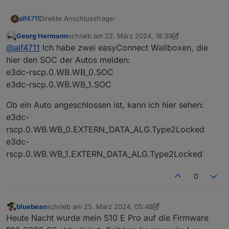
Direkte Anschlussfrage:
alf4711
A
Georg Hermann
schrieb am
22. März 2024, 19:39
Über den Adapter E3DC RSCP wird mir nicht angezeigt,
zuletzt editiert von Georg Hermann
Offline
@
alf4711
Ich habe zwei easyConnect Wallboxen, die
wie voll das Auto geladen ist (SOC). Ich habe einen
Skoda Enyaq.
hier den SOC der Autos melden:
Danke.
e3dc-rscp.0.WB.WB_0.SOC
Gruß, Jörg
e3dc-rscp.0.WB.WB_1.SOC
Ob ein Auto angeschlossen ist, kann ich hier sehen:
e3dc-
rscp.0.WB.WB_0.EXTERN_DATA_ALG.Type2Locked
e3dc-
rscp.0.WB.WB_1.EXTERN_DATA_ALG.Type2Locked
0
bluebean
schrieb am
25. März 2024, 05:48
zuletzt editiert von bluebean
Offline
Heute Nacht wurde mein S10 E Pro auf die Firmware