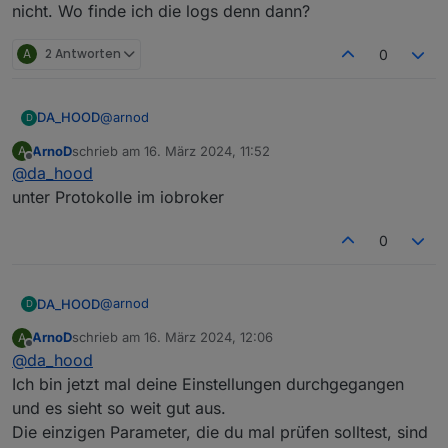
nicht. Wo finde ich die logs denn dann?
A
2 Antworten
0
@
arnod
DA_HOOD
D
ArnoD
schrieb am
16. März 2024, 11:52
A
Achso… ja das meine ich, das brauche ich aber
zuletzt editiert von
Offline
@
da_hood
dann eh nicht. Wo finde ich die logs denn dann?
unter Protokolle im iobroker
0
@
arnod
DA_HOOD
D
ArnoD
schrieb am
16. März 2024, 12:06
A
Achso… ja das meine ich, das brauche ich aber
zuletzt editiert von
Offline
@
da_hood
dann eh nicht. Wo finde ich die logs denn dann?
Ich bin jetzt mal deine Einstellungen durchgegangen
und es sieht so weit gut aus.
Die einzigen Parameter, die du mal prüfen solltest, sind