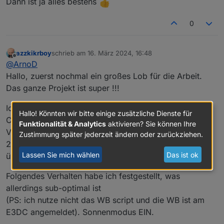
Dann ist ja alles bestens
0
azzkikrboy
schrieb am
16. März 2024, 16:48
zuletzt editiert von
Offline
@
ArnoD
Hallo, zuerst nochmal ein großes Lob für die Arbeit.
Das ganze Projekt ist super !!!
Ich habe allerdings noch eine Frage zum Verhalten von
Hallo! Könnten wir bitte einige zusätzliche Dienste für
CC mit WallBox (MultiConnect II).
Funktionalität & Analytics
aktivieren? Sie können Ihre
Vielleicht steht die Antwort schon irgendwo in den
Zustimmung später jederzeit ändern oder zurückziehen.
2500+ Beiträgen, aber ich habe beim kurzen
Lassen Sie mich wählen
Das ist ok
überfliegen leider nichts gefunden.
Folgendes Verhalten habe ich festgestellt, was
allerdings sub-optimal ist
(PS: ich nutze nicht das WB script und die WB ist am
E3DC angemeldet). Sonnenmodus EIN.