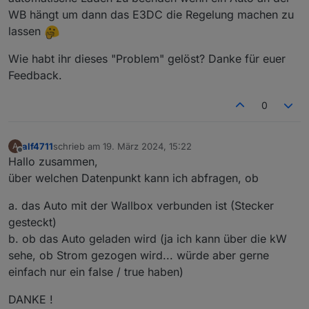
Überschuss für die Wallbox verwendet, ohne dass die
WB hängt um dann das E3DC die Regelung machen zu
Laderegelung von Charge Control berücksichtigt wird.
Das bedeutet, dass zwei Steuerungen versuchen den
lassen
Überschuss zu verteilen, was natürlich nicht
funktionieren kann.
Wie habt ihr dieses "Problem" gelöst? Danke für euer
Das war auch der Grund, warum ich ein eigenes Script
Feedback.
für die Wallbox erstellt habe.
Ich habe immer noch vor, das Script anzupassen und
0
die Wallbox über den Adapter e3dc-rscp zu regeln, was
damals nicht möglich war.
Kann aber nicht sagen, wann ich mal die Zeit finde das
alf4711
schrieb am
19. März 2024, 15:22
A
in Angriff zu nehmen.
zuletzt editiert von
Offline
Hallo zusammen,
über welchen Datenpunkt kann ich abfragen, ob
a. das Auto mit der Wallbox verbunden ist (Stecker
gesteckt)
b. ob das Auto geladen wird (ja ich kann über die kW
sehe, ob Strom gezogen wird... würde aber gerne
einfach nur ein false / true haben)
DANKE !