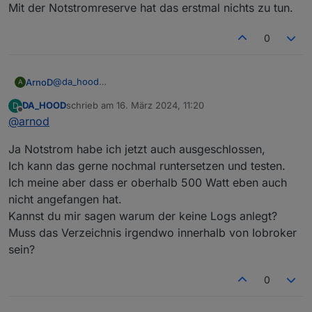
Mit der Notstromreserve hat das erstmal nichts zu tun.
0
@
da_hood
ArnoD
A
Würde vorschlagen nicht alles Mögliche zu ändern,
DA_HOOD
schrieb am
16. März 2024, 11:20
D
sondern eins nach dem anderen.
Mit der Notstromreserve hat das erstmal nichts zu tun.
zuletzt editiert von
Offline
@
arnod
Ändere bitte deinen unteren Ladekorridor mal bei
allen
Einstellungen auf 200 W.
Ja Notstrom habe ich jetzt auch ausgeschlossen,
Nach deinem Screenshot wurde aktuell Einstellung 2
verwendet, das kann Morgen aber wieder eine andere
Ich kann das gerne nochmal runtersetzen und testen.
Einstellung sein.
Ich meine aber dass er oberhalb 500 Watt eben auch
Dann wieder beobachten ob ab 200 W PV-Leistung
nicht angefangen hat.
nicht geladen wird.
Kannst du mir sagen warum der keine Logs anlegt?
Muss das Verzeichnis irgendwo innerhalb von Iobroker
sein?
0