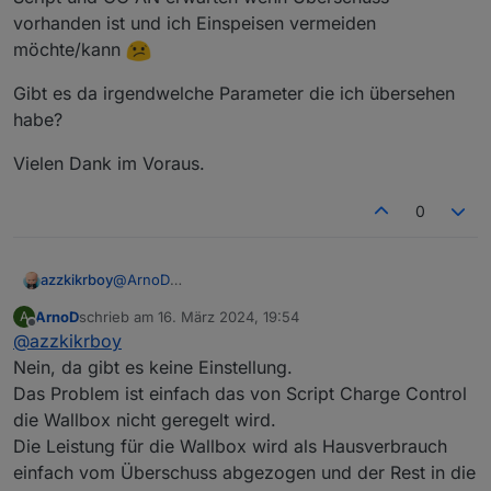
vorhanden ist und ich Einspeisen vermeiden
möchte/kann
Gibt es da irgendwelche Parameter die ich übersehen
habe?
Vielen Dank im Voraus.
0
@
ArnoD
azzkikrboy
Hallo, zuerst nochmal ein großes Lob für die Arbeit.
ArnoD
schrieb am
16. März 2024, 19:54
A
Das ganze Projekt ist super !!!
Ich habe allerdings noch eine Frage zum Verhalten
zuletzt editiert von
Offline
@
azzkikrboy
von CC mit WallBox (MultiConnect II).
Vielleicht steht die Antwort schon irgendwo in den
Folgendes Verhalten habe ich festgestellt, was
Nein, da gibt es keine Einstellung.
2500+ Beiträgen, aber ich habe beim kurzen
allerdings sub-optimal ist
Das Problem ist einfach das von Script Charge Control
überfliegen leider nichts gefunden.
(PS: ich nutze nicht das WB script und die WB ist
Bei aktiven Script und ChargeControl AN:
die Wallbox nicht geregelt wird.
am E3DC angemeldet). Sonnenmodus EIN.
a) Batterie priorisiert aktiv: bei Überschuss wird die
Die Leistung für die Wallbox wird als Hausverbrauch
Batterie geregelt vom Script geladen. Die WB aber
Wenn aber ChargeControl AUS ist, (Batterie
nur mit MINIMAL Leistung bedient. Der Rest vom
priorisiert AN) lädt die WB im Sonnenmodus mit der
einfach vom Überschuss abgezogen und der Rest in die
Dach (Überschuss) wird eingespeist.
variablen Leistung (also wie gewünscht nur
Gibt es da irgendwelche Parameter die ich