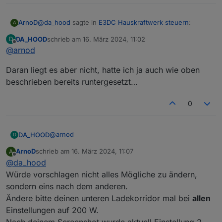
sich im 200-400 Watt Bereich bewegt.
Logs habe ich aktiviert nur leider legt er nichts ab in
@
da_hood
sagte in
E3DC Hauskraftwerk steuern
:
ArnoD
dem angegeben Verzeichnis; scheinbar hab ich da
A
einen Fehler drinnen; weiß aber nicht wo der Fehler
DA_HOOD
schrieb am
16. März 2024, 11:02
D
liegt
zuletzt editiert von
Offline
@
arnod
Hat sich im 200-400 Watt Bereich bewegt.
Wie bereits geschrieben habe ich den Notstrom auf
1% gestellt, mal sehen das jetzt dann passiert.
Daran liegt es aber nicht, hatte ich ja auch wie oben
Da kann noch nicht geladen werden, da du deinen
beschrieben bereits runtergesetzt…
UnterenLadekorridor auf 500W eingestellt hast.
0
Update2:
@
arnod
DA_HOOD
Er macht es leider heute wieder :/ Notstromreserve
D
hilft also leider nicht
ArnoD
schrieb am
16. März 2024, 11:07
A
Daran liegt es aber nicht, hatte ich ja auch wie oben
zuletzt editiert von
Offline
@
da_hood
beschrieben bereits runtergesetzt…
Würde vorschlagen nicht alles Mögliche zu ändern,
sondern eins nach dem anderen.
Ändere bitte deinen unteren Ladekorridor mal bei
allen
Einstellungen auf 200 W.
Nach deinem Screenshot wurde aktuell Einstellung 2