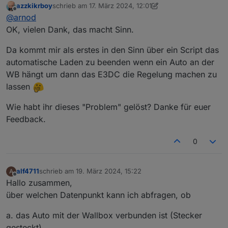
azzkikrboy
schrieb am
17. März 2024, 12:01
Das Problem ist einfach das von Script Charge Control
zuletzt editiert von azzkikrboy
Offline
@
arnod
die Wallbox nicht geregelt wird.
Die Leistung für die Wallbox wird als Hausverbrauch
OK, vielen Dank, das macht Sinn.
einfach vom Überschuss abgezogen und der Rest in die
Batterie geladen.
Da kommt mir als erstes in den Sinn über ein Script das
Beim Hauskraftwerk passiert das gleiche, da wird der
automatische Laden zu beenden wenn ein Auto an der
Überschuss für die Wallbox verwendet, ohne dass die
WB hängt um dann das E3DC die Regelung machen zu
Laderegelung von Charge Control berücksichtigt wird.
Das bedeutet, dass zwei Steuerungen versuchen den
lassen
Überschuss zu verteilen, was natürlich nicht
funktionieren kann.
Wie habt ihr dieses "Problem" gelöst? Danke für euer
Das war auch der Grund, warum ich ein eigenes Script
Feedback.
für die Wallbox erstellt habe.
Ich habe immer noch vor, das Script anzupassen und
0
die Wallbox über den Adapter e3dc-rscp zu regeln, was
damals nicht möglich war.
Kann aber nicht sagen, wann ich mal die Zeit finde das
alf4711
schrieb am
19. März 2024, 15:22
A
in Angriff zu nehmen.
zuletzt editiert von
Offline
Hallo zusammen,
über welchen Datenpunkt kann ich abfragen, ob
a. das Auto mit der Wallbox verbunden ist (Stecker
gesteckt)