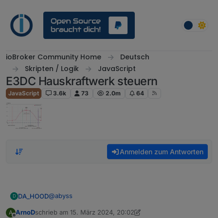
Weiter zum Inhalt
ioBroker Community Home
Deutsch
Skripten / Logik
JavaScript
E3DC Hauskraftwerk steuern
JavaScript
3.6k
73
2.0m
64
Anmelden zum Antworten
@
abyss
DA_HOOD
D
ArnoD
schrieb am
15. März 2024, 20:02
A
Das hatte ich gestern auch versucht, hatte nichts
zuletzt editiert von ArnoD