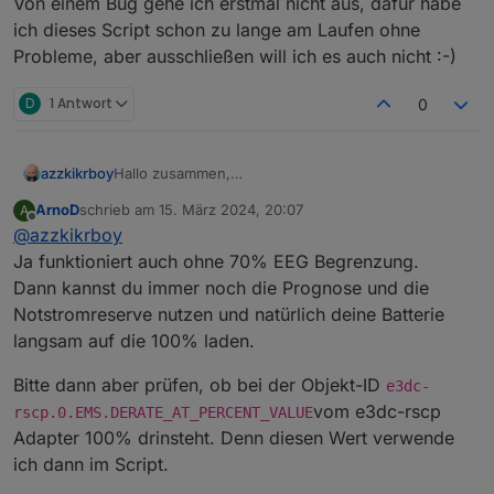
Von einem Bug gehe ich erstmal nicht aus, dafür habe
ich dieses Script schon zu lange am Laufen ohne
Probleme, aber ausschließen will ich es auch nicht :-)
D
1 Antwort
0
azzkikrboy
Hallo zusammen,
@
arnod
funktioniert die Regelung auch für eine PV-
ArnoD
schrieb am
15. März 2024, 20:07
A
Anlage ohne 70% EEG Begrenzung?
zuletzt editiert von
Offline
@
azzkikrboy
Ja funktioniert auch ohne 70% EEG Begrenzung.
Dann kannst du immer noch die Prognose und die
Notstromreserve nutzen und natürlich deine Batterie
langsam auf die 100% laden.
Bitte dann aber prüfen, ob bei der Objekt-ID
e3dc-
vom e3dc-rscp
rscp.0.EMS.DERATE_AT_PERCENT_VALUE
Adapter 100% drinsteht. Denn diesen Wert verwende
ich dann im Script.