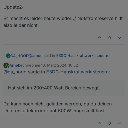
Update2:
Er macht es leider heute wieder :/ Notstromreserve hilft
also leider nicht
0
@
arnod
said in
E3DC Hauskraftwerk steuern
:
DA_HOOD
D
ArnoD
schrieb am
16. März 2024, 10:52
A
zuletzt editiert von
Offline
@
da_hood
sagte in
@
da_hood
E3DC Hauskraftwerk steuern
:
Der Ladestopp im Schritt 4 bedeutet, dass der
Ja und da die Batterie bei 0% war gehe ich davon
SOC Ladeende2 erreicht wurde und
aus, dass es ein Bug ist. Ich versuche dir heute
Hat sich im 200-400 Watt Bereich bewegt.
deswegen nicht mehr geladen wird.
noch Material zukommen zu lassen.
Update:
Da kann noch nicht geladen werden, da du deinen
Hier mal die Screenshots der Statistik und der
Einstellungen.
UnterenLadekorridor auf 500W eingestellt hast.
Leider sieht man es schwer in der Statistik weil ich
ja dann selbst die Ladung "angestoßen" hab. Aber
0
man sieht dass er ins Netz haut anstatt zu laden. Hat