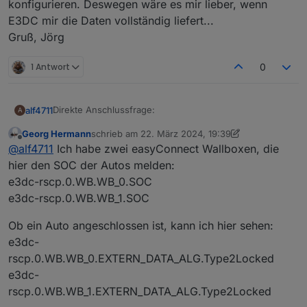
konfigurieren. Deswegen wäre es mir lieber, wenn
E3DC mir die Daten vollständig liefert...
Gruß, Jörg
1 Antwort
0
Direkte Anschlussfrage:
alf4711
A
Georg Hermann
schrieb am
22. März 2024, 19:39
Über den Adapter E3DC RSCP wird mir nicht angezeigt,
zuletzt editiert von Georg Hermann
Offline
@
alf4711
Ich habe zwei easyConnect Wallboxen, die
wie voll das Auto geladen ist (SOC). Ich habe einen
Skoda Enyaq.
hier den SOC der Autos melden:
Danke.
e3dc-rscp.0.WB.WB_0.SOC
Gruß, Jörg
e3dc-rscp.0.WB.WB_1.SOC
Ob ein Auto angeschlossen ist, kann ich hier sehen:
e3dc-
rscp.0.WB.WB_0.EXTERN_DATA_ALG.Type2Locked
e3dc-
rscp.0.WB.WB_1.EXTERN_DATA_ALG.Type2Locked