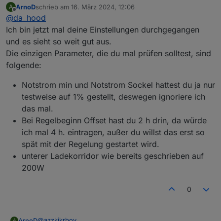
ArnoD
schrieb am
16. März 2024, 12:06
A
Achso… ja das meine ich, das brauche ich aber
zuletzt editiert von
Offline
@
da_hood
dann eh nicht. Wo finde ich die logs denn dann?
Ich bin jetzt mal deine Einstellungen durchgegangen
und es sieht so weit gut aus.
Die einzigen Parameter, die du mal prüfen solltest, sind
folgende:
Notstrom min und Notstrom Sockel hattest du ja nur
testweise auf 1% gestellt, deswegen ignoriere ich
das mal.
Bei Regelbeginn Offset hast du 2 h drin, da würde
ich mal 4 h. eintragen, außer du willst das erst so
spät mit der Regelung gestartet wird.
unterer Ladekorridor wie bereits geschrieben auf
200W
0
@
azzkikrboy
ArnoD
A