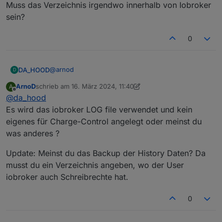
Muss das Verzeichnis irgendwo innerhalb von Iobroker
sein?
0
@
arnod
DA_HOOD
D
ArnoD
schrieb am
16. März 2024, 11:40
A
Ja Notstrom habe ich jetzt auch ausgeschlossen,
zuletzt editiert von ArnoD
Offline
@
da_hood
Ich kann das gerne nochmal runtersetzen und
testen. Ich meine aber dass er oberhalb 500 Watt
Es wird das iobroker LOG file verwendet und kein
eben auch nicht angefangen hat.
eigenes für Charge-Control angelegt oder meinst du
Kannst du mir sagen warum der keine Logs anlegt?
was anderes ?
Muss das Verzeichnis irgendwo innerhalb von
Iobroker sein?
Update: Meinst du das Backup der History Daten? Da
musst du ein Verzeichnis angeben, wo der User
iobroker auch Schreibrechte hat.
0