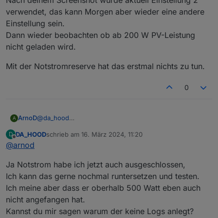
verwendet, das kann Morgen aber wieder eine andere
Einstellung sein.
Dann wieder beobachten ob ab 200 W PV-Leistung
nicht geladen wird.
Mit der Notstromreserve hat das erstmal nichts zu tun.
0
@
da_hood
ArnoD
A
Würde vorschlagen nicht alles Mögliche zu ändern,
DA_HOOD
schrieb am
16. März 2024, 11:20
D
sondern eins nach dem anderen.
Mit der Notstromreserve hat das erstmal nichts zu tun.
zuletzt editiert von
Offline
@
arnod
Ändere bitte deinen unteren Ladekorridor mal bei
allen
Einstellungen auf 200 W.
Ja Notstrom habe ich jetzt auch ausgeschlossen,
Nach deinem Screenshot wurde aktuell Einstellung 2
verwendet, das kann Morgen aber wieder eine andere
Ich kann das gerne nochmal runtersetzen und testen.
Einstellung sein.
Ich meine aber dass er oberhalb 500 Watt eben auch
Dann wieder beobachten ob ab 200 W PV-Leistung
nicht angefangen hat.
nicht geladen wird.
Kannst du mir sagen warum der keine Logs anlegt?