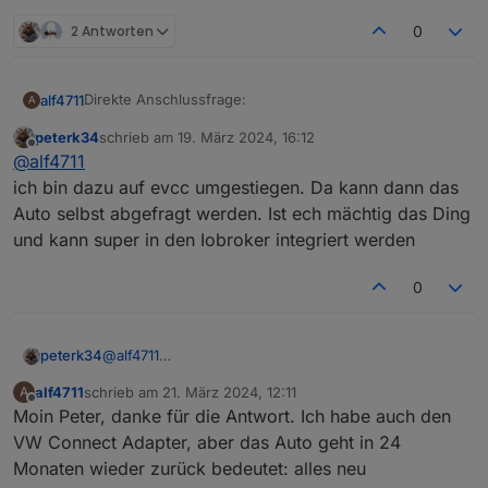
2 Antworten
0
Direkte Anschlussfrage:
alf4711
A
peterk34
schrieb am
19. März 2024, 16:12
Über den Adapter E3DC RSCP wird mir nicht angezeigt,
zuletzt editiert von
Offline
@
alf4711
wie voll das Auto geladen ist (SOC). Ich habe einen
Skoda Enyaq.
ich bin dazu auf evcc umgestiegen. Da kann dann das
Danke.
Auto selbst abgefragt werden. Ist ech mächtig das Ding
Gruß, Jörg
und kann super in den Iobroker integriert werden
0
peterk34
@
alf4711
ich bin dazu auf evcc umgestiegen. Da kann dann
alf4711
schrieb am
21. März 2024, 12:11
A
das Auto selbst abgefragt werden. Ist ech mächtig
zuletzt editiert von
Offline
Moin Peter, danke für die Antwort. Ich habe auch den
das Ding und kann super in den Iobroker integriert
werden
VW Connect Adapter, aber das Auto geht in 24
Monaten wieder zurück bedeutet: alles neu