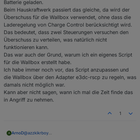
Batterie geladen.
b) WB priorisiert aktiv: bei Überschuss wird die
Überschußladen).
übersehen habe?
Beim Hauskraftwerk passiert das gleiche, da wird der
Batterie geregelt vom Script geladen. Die WB lädt
Genau dieses Verhalten würde ich auch bei aktivem
Vielen Dank im Voraus.
Überschuss für die Wallbox verwendet, ohne dass die
mit MAXIMAL Leistung und bezieht den Rest aus
Script und CC AN erwarten wenn Überschuss
dem Netz.
vorhanden ist und ich Einspeisen vermeiden
Laderegelung von Charge Control berücksichtigt wird.
möchte/kann
Das bedeutet, dass zwei Steuerungen versuchen den
Überschuss zu verteilen, was natürlich nicht
funktionieren kann.
Das war auch der Grund, warum ich ein eigenes Script
für die Wallbox erstellt habe.
Ich habe immer noch vor, das Script anzupassen und
die Wallbox über den Adapter e3dc-rscp zu regeln, was
damals nicht möglich war.
Kann aber nicht sagen, wann ich mal die Zeit finde das
in Angriff zu nehmen.
1
ArnoD
@
azzkikrboy
A
Nein, da gibt es keine Einstellung.