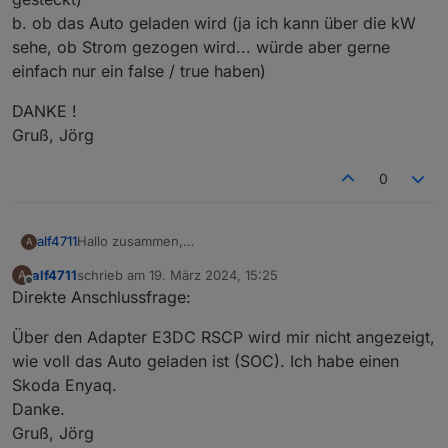
b. ob das Auto geladen wird (ja ich kann über die kW
sehe, ob Strom gezogen wird... würde aber gerne
einfach nur ein false / true haben)
DANKE !
Gruß, Jörg
0
Hallo zusammen,
alf4711
A
über welchen Datenpunkt kann ich abfragen, ob
alf4711
schrieb am
19. März 2024, 15:25
A
a. das Auto mit der Wallbox verbunden ist (Stecker
zuletzt editiert von
Offline
Direkte Anschlussfrage:
gesteckt)
b. ob das Auto geladen wird (ja ich kann über die kW
DANKE !
Über den Adapter E3DC RSCP wird mir nicht angezeigt,
sehe, ob Strom gezogen wird... würde aber gerne
Gruß, Jörg
einfach nur ein false / true haben)
wie voll das Auto geladen ist (SOC). Ich habe einen
Skoda Enyaq.
Danke.
Gruß, Jörg