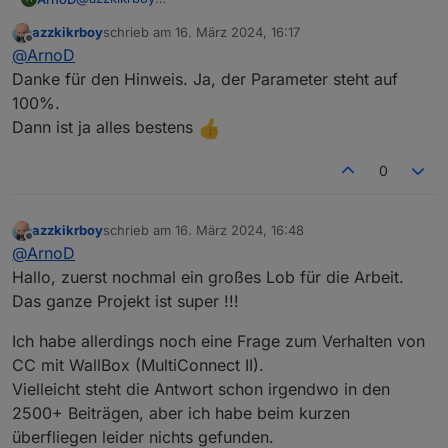
Ja funktioniert auch ohne 70% EEG Begrenzung.
azzkikrboy
schrieb am
16. März 2024, 16:17
Dann kannst du immer noch die Prognose und die
Bitte dann aber prüfen, ob bei der Objekt-ID
e3dc-
zuletzt editiert von
Offline
@
ArnoD
Notstromreserve nutzen und natürlich deine Batterie
rscp.0.EMS.DERATE_AT_PERCENT_VALUE
vom e3dc-
langsam auf die 100% laden.
rscp Adapter 100% drinsteht. Denn diesen Wert
Danke für den Hinweis. Ja, der Parameter steht auf
verwende ich dann im Script.
100%.
Dann ist ja alles bestens
0
azzkikrboy
schrieb am
16. März 2024, 16:48
zuletzt editiert von
Offline
@
ArnoD
Hallo, zuerst nochmal ein großes Lob für die Arbeit.
Das ganze Projekt ist super !!!
Ich habe allerdings noch eine Frage zum Verhalten von
CC mit WallBox (MultiConnect II).
Vielleicht steht die Antwort schon irgendwo in den
2500+ Beiträgen, aber ich habe beim kurzen
überfliegen leider nichts gefunden.