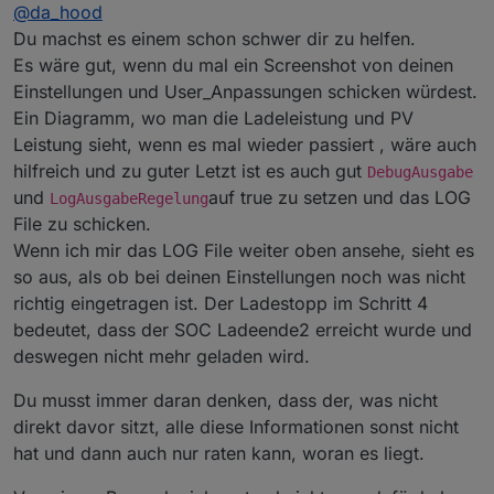
Offline
@
da_hood
geholfen. Auch die minimale Ladeleistung hatte ich
heruntergesetzt. Diese „verdächtigen“ hatte ich
Aus meiner Sicht ist das ein Bug. Als ich das ganze
Du machst es einem schon schwer dir zu helfen.
schon und eben getestet. Ich hab den Notstrom
heute manuell in Schwung gebracht habe, hat er
Es wäre gut, wenn du mal ein Screenshot von deinen
jetzt mal auf 1% gestellt, mal sehen was morgen
brav bis 70% geladen und dann gestoppt. Zur
Einstellungen und User_Anpassungen schicken würdest.
passiert.
berechneten Regelbeginnzeit hat er dann auch
Ein Diagramm, wo man die Ladeleistung und PV
langsam weiter geladen so wie es sein soll. Der
Regelbeginn darf aber keinen Einfluss haben wenn
Leistung sieht, wenn es mal wieder passiert , wäre auch
die Ladung bis x% e3dc überlassen ist.
hilfreich und zu guter Letzt ist es auch gut
DebugAusgabe
und
auf true zu setzen und das LOG
LogAusgabeRegelung
File zu schicken.
Wenn ich mir das LOG File weiter oben ansehe, sieht es
so aus, als ob bei deinen Einstellungen noch was nicht
richtig eingetragen ist. Der Ladestopp im Schritt 4
bedeutet, dass der SOC Ladeende2 erreicht wurde und
deswegen nicht mehr geladen wird.
Du musst immer daran denken, dass der, was nicht
direkt davor sitzt, alle diese Informationen sonst nicht
hat und dann auch nur raten kann, woran es liegt.