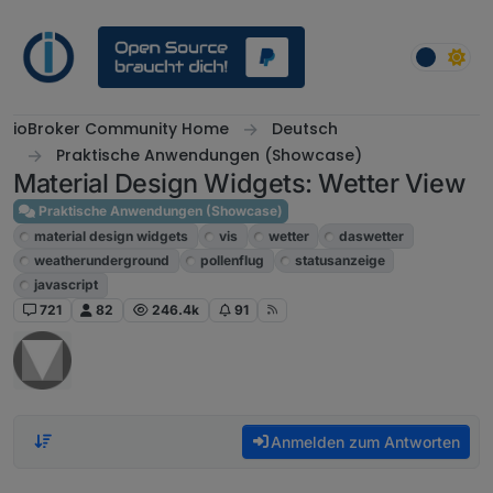
Weiter zum Inhalt
ioBroker Community Home
Deutsch
Praktische Anwendungen (Showcase)
Material Design Widgets: Wetter View
Praktische Anwendungen (Showcase)
material design widgets
vis
wetter
daswetter
weatherunderground
pollenflug
statusanzeige
javascript
721
82
246.4k
91
Anmelden zum Antworten