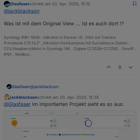
Glasfaser
schrieb am
20. Apr. 2020, 15:15
die Grafik etwas zusammengeschoben habe, in
zuletzt editiert von
Offline
@
jackblackson
der Breite, das es hin passt..umgestellt hab ich
nix
Was ist mit dem Original View ... ist es auch dort !?
Synology 918+ 16GB - ioBroker in Docker v9 , VISO auf Trekstor
Primebook C13 13,3" , Hikvision Domkameras mit Surveillance Station ..
CCU RaspberryMatic in Synology VM .. Zigbee CC2538+CC2592 .. Sonoff ..
KNX .. Modbus ..
0
@
jackblackson
Glasfaser
jackblackson
schrieb am
20. Apr. 2020, 15:35
Was ist mit dem Original View ... ist es auch dort !?
zuletzt editiert von
Offline
@
Glasfaser
Im importierten Projekt sieht es so aus: