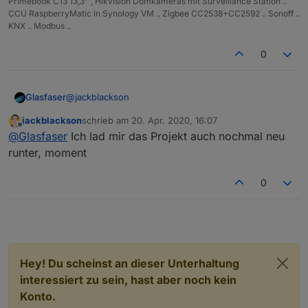
Primebook C13 13,3" , Hikvision Domkameras mit Surveillance Station ..
CCU RaspberryMatic in Synology VM .. Zigbee CC2538+CC2592 .. Sonoff ..
KNX .. Modbus ..
0
@
jackblackson
Glasfaser
jackblackson
schrieb am
20. Apr. 2020, 16:07
so ... aktuelle von Git ... dort ist auch ohne die mm
zuletzt editiert von
Offline
@
Glasfaser
Ich lad mir das Projekt auch nochmal neu
Anzeige !!
runter, moment
0
Hey! Du scheinst an dieser Unterhaltung
interessiert zu sein, hast aber noch kein
Konto.