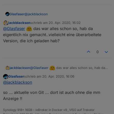
@
jackblackson
Glasfaser
jackblackson
schrieb am
20. Apr. 2020, 16:02
Nochwas ... was mich Irritiert !?
zuletzt editiert von
Offline
@
Glasfaser
das war alles schon so, hab da
Du hat eine Anzeige drin , die finde ich bei mir nicht
eigentlich nix gemacht..vielleicht eine überarbeitete
und im Gif Video ganz oben im Startthread ist sie
Version, die ich geladen hab?
auch nicht !??
0
@
Glasfaser
das war alles schon so, hab da
jackblackson
eigentlich nix gemacht..vielleicht eine
Glasfaser
schrieb am
20. Apr. 2020, 16:06
überarbeitete Version, die ich geladen hab?
zuletzt editiert von
Offline
@
jackblackson
so ... aktuelle von Git ... dort ist auch ohne die mm
Anzeige !!
Synology 918+ 16GB - ioBroker in Docker v9 , VISO auf Trekstor