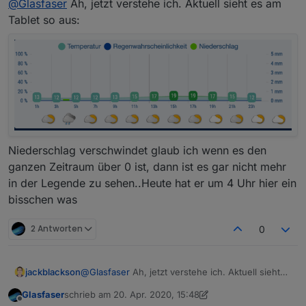
@
Glasfaser
Ah, jetzt verstehe ich. Aktuell sieht es am
an dort sind nur zwei Werte
Tablet so aus:
Niederschlag verschwindet glaub ich wenn es den
ganzen Zeitraum über 0 ist, dann ist es gar nicht mehr
in der Legende zu sehen..Heute hat er um 4 Uhr hier ein
bisschen was
2 Antworten
0
jackblackson
@
Glasfaser
Ah, jetzt verstehe ich. Aktuell sieht
es am Tablet so aus:
Glasfaser
schrieb am
20. Apr. 2020, 15:48
zuletzt editiert von Glasfaser
Offline