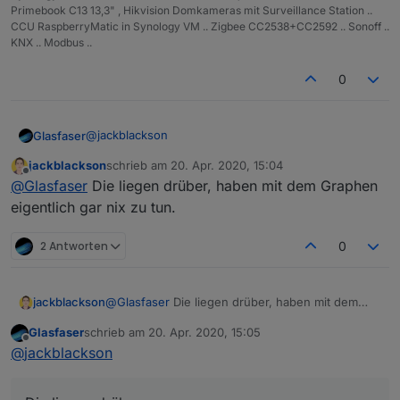
Primebook C13 13,3" , Hikvision Domkameras mit Surveillance Station ..
CCU RaspberryMatic in Synology VM .. Zigbee CC2538+CC2592 .. Sonoff ..
KNX .. Modbus ..
0
@
jackblackson
Glasfaser
jackblackson
schrieb am
20. Apr. 2020, 15:04
die mal rausholen ... was ist dann !?
zuletzt editiert von
Offline
@
Glasfaser
Die liegen drüber, haben mit dem Graphen
eigentlich gar nix zu tun.
2 Antworten
0
jackblackson
@
Glasfaser
Die liegen drüber, haben mit dem
Graphen eigentlich gar nix zu tun.
Glasfaser
schrieb am
20. Apr. 2020, 15:05
zuletzt editiert von
Offline
@
jackblackson