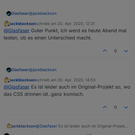
@
jackblackson
Glasfaser
jackblackson
schrieb am
20. Apr. 2020, 12:31
Bin jetzt nicht am Rechner ......
zuletzt editiert von
Offline
@
Glasfaser
Guter Punkt, ich werd es heute Abend mal
Er hat in seine Projekt View in CSS etwas hinterlegt ,
nicht das es daran liegt ,
testen, ob es einen Unterschied macht.
da du es ja seperat hat.
0
@
jackblackson
Glasfaser
jackblackson
schrieb am
20. Apr. 2020, 14:53
Bin jetzt nicht am Rechner ......
zuletzt editiert von
Offline
@
Glasfaser
Es ist leider auch im Original-Projekt so, wo
Er hat in seine Projekt View in CSS etwas hinterlegt ,
nicht das es daran liegt ,
das CSS drinnen ist..ganz komisch.
da du es ja seperat hat.
0
jackblackson
@
Glasfaser
Es ist leider auch im Original-Projekt
so, wo das CSS drinnen ist..ganz komisch.