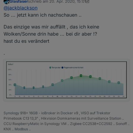
Glasfaser
schrieb am
20. Apr. 2020, 15:01
zuletzt editiert von Glasfaser
Offline
@
jackblackson
So ... jetzt kann ich nachschauen ..
Das einzige was mir auffällt , das ich keine
Wolken/Sonne drin habe ... bei dir aber !?
hast du es verändert
.
Synology 918+ 16GB - ioBroker in Docker v9 , VISO auf Trekstor
Primebook C13 13,3" , Hikvision Domkameras mit Surveillance Station ..
CCU RaspberryMatic in Synology VM .. Zigbee CC2538+CC2592 .. Sonoff ..
KNX .. Modbus ..