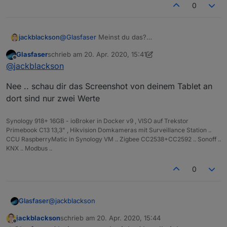
0
jackblackson
@
Glasfaser
Meinst du das?
Glasfaser
schrieb am
20. Apr. 2020, 15:41
zuletzt editiert von Glasfaser
Offline
@
jackblackson
Nee .. schau dir das Screenshot von deinem Tablet an
dort sind nur zwei Werte
Synology 918+ 16GB - ioBroker in Docker v9 , VISO auf Trekstor
Primebook C13 13,3" , Hikvision Domkameras mit Surveillance Station ..
CCU RaspberryMatic in Synology VM .. Zigbee CC2538+CC2592 .. Sonoff ..
KNX .. Modbus ..
0
@
jackblackson
Glasfaser
jackblackson
schrieb am
20. Apr. 2020, 15:44
Nee .. schau dir das Screenshot von deinem Tablet
zuletzt editiert von
Offline