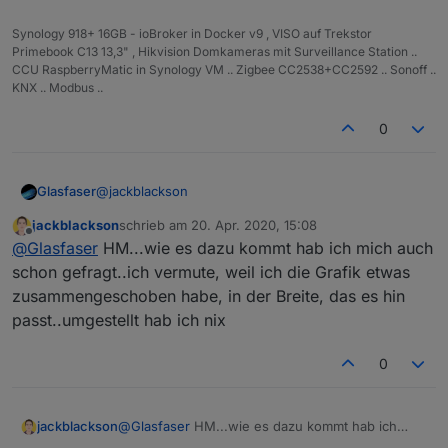
Synology 918+ 16GB - ioBroker in Docker v9 , VISO auf Trekstor
Primebook C13 13,3" , Hikvision Domkameras mit Surveillance Station ..
CCU RaspberryMatic in Synology VM .. Zigbee CC2538+CC2592 .. Sonoff ..
KNX .. Modbus ..
0
@
jackblackson
Glasfaser
jackblackson
schrieb am
20. Apr. 2020, 15:08
Vielleicht an der Zeitdarstellung !?
zuletzt editiert von
Offline
@
Glasfaser
HM...wie es dazu kommt hab ich mich auch
Deins 1 3 5 7 ....
schon gefragt..ich vermute, weil ich die Grafik etwas
zusammengeschoben habe, in der Breite, das es hin
Original 1 2 3 4 5 6 .....
passt..umgestellt hab ich nix
0
jackblackson
@
Glasfaser
HM...wie es dazu kommt hab ich
mich auch schon gefragt..ich vermute, weil ich