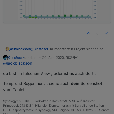
0
jackblackson
@
Glasfaser
Im importierten Projekt sieht es so
aus:
Glasfaser
schrieb am
20. Apr. 2020, 15:36
zuletzt editiert von Glasfaser
Offline
@
jackblackson
du bist im falschen View , oder ist es auch dort .
Temp und Regen nur ... siehe auch
dein
Screenshot
vom Tablet
Synology 918+ 16GB - ioBroker in Docker v9 , VISO auf Trekstor
Primebook C13 13,3" , Hikvision Domkameras mit Surveillance Station ..
CCU RaspberryMatic in Synology VM .. Zigbee CC2538+CC2592 .. Sonoff ..