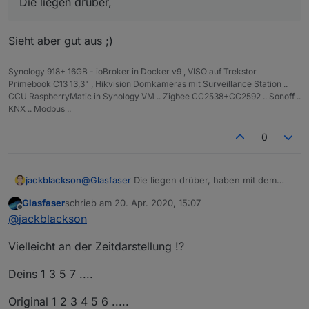
Die liegen drüber,
Sieht aber gut aus ;)
Synology 918+ 16GB - ioBroker in Docker v9 , VISO auf Trekstor
Primebook C13 13,3" , Hikvision Domkameras mit Surveillance Station ..
CCU RaspberryMatic in Synology VM .. Zigbee CC2538+CC2592 .. Sonoff ..
KNX .. Modbus ..
0
jackblackson
@
Glasfaser
Die liegen drüber, haben mit dem
Graphen eigentlich gar nix zu tun.
Glasfaser
schrieb am
20. Apr. 2020, 15:07
zuletzt editiert von
Offline
@
jackblackson
Vielleicht an der Zeitdarstellung !?
Deins 1 3 5 7 ....
Original 1 2 3 4 5 6 .....