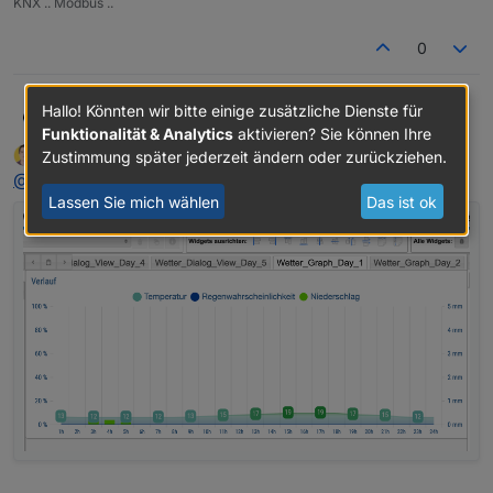
KNX .. Modbus ..
0
Hallo! Könnten wir bitte einige zusätzliche Dienste für
@
jackblackson
Glasfaser
Funktionalität & Analytics
aktivieren? Sie können Ihre
jackblackson
schrieb am
20. Apr. 2020, 15:40
Zustimmung später jederzeit ändern oder zurückziehen.
du bist im falschen View , oder ist es auch dort .
zuletzt editiert von
Offline
@
Glasfaser
Meinst du das?
Lassen Sie mich wählen
Das ist ok
Temp und Regen nur ... siehe auch
dein
Screenshot
vom Tablet