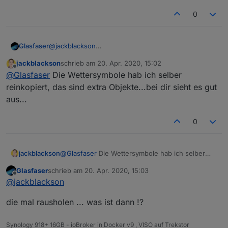
0
@
jackblackson
Glasfaser
So ... jetzt kann ich nachschauen ..
jackblackson
schrieb am
20. Apr. 2020, 15:02
Das einzige was mir auffällt , das ich keine
zuletzt editiert von
Offline
@
Glasfaser
Die Wettersymbole hab ich selber
Wolken/Sonne drin habe ... bei dir aber !?
hast du es verändert
.
reinkopiert, das sind extra Objekte...bei dir sieht es gut
aus...
0
jackblackson
@
Glasfaser
Die Wettersymbole hab ich selber
reinkopiert, das sind extra Objekte...bei dir sieht
Glasfaser
schrieb am
20. Apr. 2020, 15:03
es gut aus...
zuletzt editiert von
Offline
@
jackblackson
die mal rausholen ... was ist dann !?
Synology 918+ 16GB - ioBroker in Docker v9 , VISO auf Trekstor