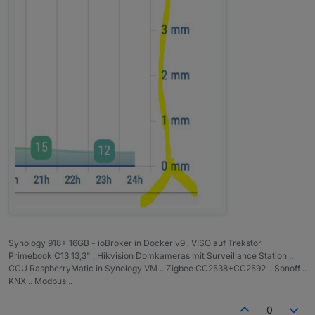
Synology 918+ 16GB - ioBroker in Docker v9 , VISO auf Trekstor
Primebook C13 13,3" , Hikvision Domkameras mit Surveillance Station ..
CCU RaspberryMatic in Synology VM .. Zigbee CC2538+CC2592 .. Sonoff ..
KNX .. Modbus ..
0