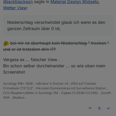
@
jackblackson
sagte in
Material Design Widgets:
Wetter View
:
Niederschlag verschwindet glaub ich wenn es den
Niederschlag verschwindet glaub ich wenn es
den ganzen Zeitraum über 0 ist, dann ist es gar
ganzen Zeitraum über 0 ist,
nicht mehr in der Legende zu sehen..Heute hat
er um 4 Uhr hier ein bisschen was
bei mir ist überhaupt kein Niederschlag " trocken "
und er ist trotzdem drin !??
Vergess es ... falscher View .
Bin schon selber durcheinander ... so wie oben mein
Screenshot
Synology 918+ 16GB - ioBroker in Docker v9 , VISO auf Trekstor
Primebook C13 13,3" , Hikvision Domkameras mit Surveillance Station ..
CCU RaspberryMatic in Synology VM .. Zigbee CC2538+CC2592 .. Sonoff ..
KNX .. Modbus ..
0