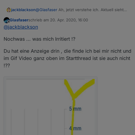
jackblackson
@
Glasfaser
Ah, jetzt verstehe ich. Aktuell sieht
es am Tablet so aus:
Glasfaser
schrieb am
20. Apr. 2020, 16:00
zuletzt editiert von
Offline
@
jackblackson
Nochwas ... was mich Irritiert !?
Du hat eine Anzeige drin , die finde ich bei mir nicht und
Niederschlag verschwindet glaub ich wenn es
den ganzen Zeitraum über 0 ist, dann ist es gar
im Gif Video ganz oben im Startthread ist sie auch nicht
nicht mehr in der Legende zu sehen..Heute hat
!??
er um 4 Uhr hier ein bisschen was