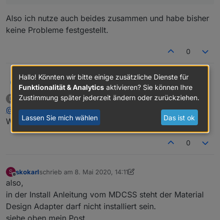
Also ich nutze auch beides zusammen und habe bisher
keine Probleme festgestellt.
0
Hallo! Könnten wir bitte einige zusätzliche Dienste für
@
der-eine
ja die Korrektur der HTML Darstellung habe
Tirador
T
Funktionalität & Analytics
aktivieren? Sie können Ihre
ich auch vorgenommen.
Zustimmung später jederzeit ändern oder zurückziehen.
der-eine
schrieb am
8. Mai 2020, 13:35
D
Bisher sehe ich keinen Unterschied zu Telegram. Die
zuletzt editiert von
Offline
@
Tirador
super danke Dir!
Spezialfunktionen (Nachricht quittieren, wiederholt
Lassen Sie mich wählen
Das ist ok
senden) habe ich aber noch nicht getestet. Aufgefallen
Wenn es das Geld wert ist. Dann ist das ok.
ist mir aber dass pushover geld kostet.
0
skokarl
schrieb am
8. Mai 2020, 14:11
S
zuletzt editiert von skokarl
5. Aug. 2020, 16:23
Offline
also,
in der Install Anleitung vom MDCSS steht der Material
Design Adapter darf nicht installiert sein.
siehe oben mein Post.