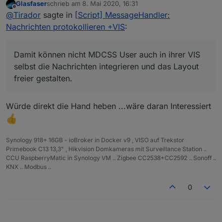
Glasfaser
schrieb am
8. Mai 2020, 16:31
Korrekterweise muss man aber sagen, dass es ja auch
Meine Idee wäre noch die Bereitstellung der
zuletzt editiert von
Offline
@
Tirador
sagte in
[Script] MessageHandler:
einen Datenpunkt mit HTML Tabelle gibt, so dass nicht
Nachrichten als JSON Tabelle. Damit können nicht
zwangsläufig MDCSS zum Einsatz kommen muss.
MDCSS User auch in ihrer VIS selbst die Nachrichten
Nachrichten protokollieren +VIS
:
integrieren und das Layout freier gestalten. Natürlich
mit gewissen Einschränkungen im Layout gegenüber
MDCSS. Die bestehende HTML Tabelle würde dann
Damit können nicht MDCSS User auch in ihrer VIS
rausgenommen werden.
selbst die Nachrichten integrieren und das Layout
freier gestalten.
Würde direkt die Hand heben ...wäre daran Interessiert
Synology 918+ 16GB - ioBroker in Docker v9 , VISO auf Trekstor
Primebook C13 13,3" , Hikvision Domkameras mit Surveillance Station ..
CCU RaspberryMatic in Synology VM .. Zigbee CC2538+CC2592 .. Sonoff ..
KNX .. Modbus ..
0