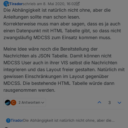
Tirador
schrieb am
8. Mai 2020, 16:02
T
Wer sich mit der Materie nicht auskennt ... liest erst
zuletzt editiert von Tirador
5. Aug. 2020, 18:07
Offline
Die Abhängigkeit ist natürlich nicht ohne, aber die
das von dir
........ also Card installieren !
Anleitungen sollte man schon lesen.
Korrekterweise muss man aber sagen, dass es ja auch
Material Design CSS 2.0 Card 

einen Datenpunkt mit HTML Tabelle gibt, so dass nicht
zwangsläufig MDCSS zum Einsatz kommen muss.
Ok .... dann weiter in der Beschreibung von Uhla
steht es natürlich ... aber wer ließt sich dann eine
Anleitung schon durch ..
3. Installation

Meine Idee wäre noch die Bereitstellung der
...... ist wie bei Ikea
Nachrichten als JSON Tabelle. Damit können nicht
.
Keine. 

MDCSS User auch in ihrer VIS selbst die Nachrichten
integrieren und das Layout freier gestalten. Natürlich mit
@
Conquest
sagte in
[Script] MessageHandler:
Nachrichten protokollieren +VIS
:
gewissen Einschränkungen im Layout gegenüber
MDCSS. Die bestehende HTML Tabelle würde dann
@
skokarl
rausgenommen werden.
Das MDCSS von
@
Uhula
ist kein Adapter.
Das muss hier eingefügt werden:
C
2 Antworten
3
Die Abhängigkeit ist natürlich nicht ohne, aber die
Tirador
T
Anleitungen sollte man schon lesen.