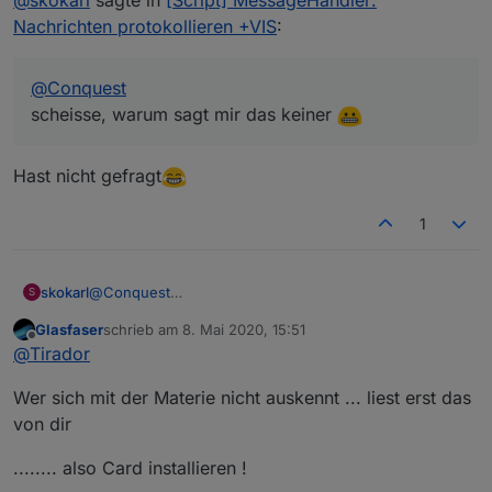
Nachrichten protokollieren +VIS
:
@
Conquest
scheisse, warum sagt mir das keiner
Hast nicht gefragt
1
skokarl
@
Conquest
S
scheisse, warum sagt mir das keiner
Glasfaser
schrieb am
8. Mai 2020, 15:51
zuletzt editiert von
Offline
@
Tirador
Wer sich mit der Materie nicht auskennt ... liest erst das
von dir
........ also Card installieren !