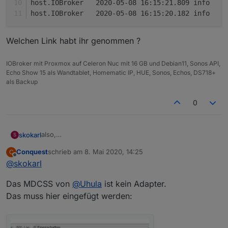
ho
Welchen Link habt ihr genommen ?
IOBroker mit Proxmox auf Celeron Nuc mit 16 GB und Debian11, Sonos API,
Echo Show 15 als Wandtablet, Homematic IP, HUE, Sonos, Echos, DS718+
als Backup
0
also,
skokarl
S
in der Install Anleitung vom MDCSS steht der Material
Conquest
schrieb am
8. Mai 2020, 14:25
C
Design Adapter darf nicht installiert sein.
Und heute morgen bei Versuch es zu installieren gab
zuletzt editiert von
Offline
@
skokarl
siehe oben mein Post.
es auch einen Abbruch. Geht nicht.
Das MDCSS von
@
Uhula
ist kein Adapter.
host.IOBroker	2020-05-08 16:15:37.047	info	
Das muss hier eingefügt werden:
host.IOBroker	2020-05-08 16:15:36.035	error	i
Welchen Link habt ihr genommen ?
host.IOBroker	2020-05-08 16:15:36.003	info	i
host.IOBroker	2020-05-08 16:15:36.002	info