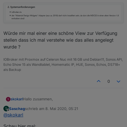
Würde mir mal einer eine schöne View zur Verfügung
stellen dass ich mal verstehe wie das alles angelegt
wurde ?
IOBroker mit Proxmox auf Celeron Nuc mit 16 GB und Debian11, Sonos API,
Echo Show 15 als Wandtablet, Homematic IP, HUE, Sonos, Echos, DS718+
als Backup
0
Hallo zusammen,
skokarl
S
Saschag
schrieb am
8. Mai 2020, 05:21
S
ich würde das Script sehr gerne verwenden, merke
zuletzt editiert von
Offline
@
skokarl
aber, dass ich völlig überfordert bin.
Das Script läuft zumindest schonmal, aber die Optik ist
Hab ich das richtig verstanden, dass ich auf den
Schau hier mal:
grauenhaft. ( liegt natürlich an mir )
Adapter von Scrounger verzichten muss wenn ich