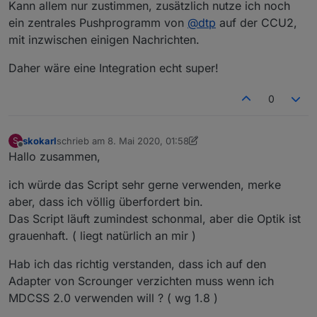
Kann allem nur zustimmen, zusätzlich nutze ich noch
ein zentrales Pushprogramm von
@
dtp
auf der CCU2,
mit inzwischen einigen Nachrichten.
Daher wäre eine Integration echt super!
0
skokarl
schrieb am
8. Mai 2020, 01:58
S
zuletzt editiert von skokarl
5. Aug. 2020, 04:22
Offline
Hallo zusammen,
ich würde das Script sehr gerne verwenden, merke
aber, dass ich völlig überfordert bin.
Das Script läuft zumindest schonmal, aber die Optik ist
grauenhaft. ( liegt natürlich an mir )
Hab ich das richtig verstanden, dass ich auf den
Adapter von Scrounger verzichten muss wenn ich
MDCSS 2.0 verwenden will ? ( wg 1.8 )