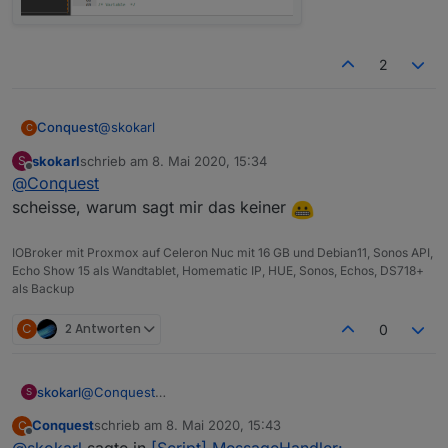
2
@
skokarl
Conquest
C
skokarl
schrieb am
8. Mai 2020, 15:34
S
Das MDCSS von
@
Uhula
ist kein Adapter.
zuletzt editiert von
Offline
@
Conquest
Das muss hier eingefügt werden:
scheisse, warum sagt mir das keiner
IOBroker mit Proxmox auf Celeron Nuc mit 16 GB und Debian11, Sonos API,
Echo Show 15 als Wandtablet, Homematic IP, HUE, Sonos, Echos, DS718+
als Backup
C
2 Antworten
0
skokarl
@
Conquest
S
scheisse, warum sagt mir das keiner
Conquest
schrieb am
8. Mai 2020, 15:43
C
zuletzt editiert von
Offline
@
skokarl
sagte in
[Script] MessageHandler: