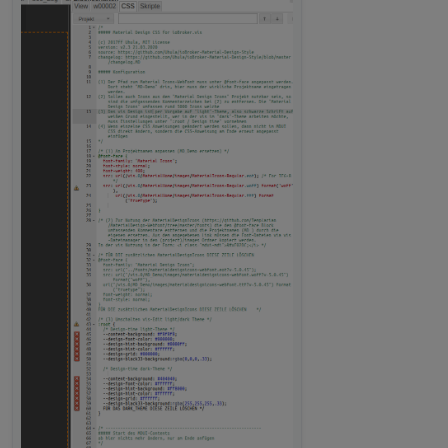
host.IOBroker	2020-05-08 16:15:35.993	info	io
host.IOBroker	2020-05-08 16:15:35.992	info	
host.IOBroker	2020-05-08 16:15:35.990	info
host.IOBroker	2020-05-08 16:15:22.182	info	io
host.IOBroker	2020-05-08 16:15:22.179	info	
host.IOBroker	2020-05-08 16:15:21.809	info	i