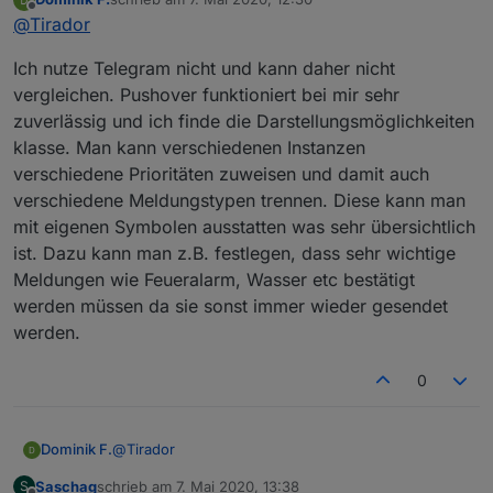
sondern nur Telegram. Gibt es einen Vorteil für
zuletzt editiert von
Offline
@
Tirador
Pushover gegenüber Telegram? Wenn es von
mehreren Seiten interesse gibt, würde ich das Thema
Ich nutze Telegram nicht und kann daher nicht
mal auf die Roadmap nehmen ;)
vergleichen. Pushover funktioniert bei mir sehr
zuverlässig und ich finde die Darstellungsmöglichkeiten
klasse. Man kann verschiedenen Instanzen
verschiedene Prioritäten zuweisen und damit auch
verschiedene Meldungstypen trennen. Diese kann man
mit eigenen Symbolen ausstatten was sehr übersichtlich
ist. Dazu kann man z.B. festlegen, dass sehr wichtige
Meldungen wie Feueralarm, Wasser etc bestätigt
werden müssen da sie sonst immer wieder gesendet
werden.
0
@
Tirador
Dominik F.
Saschag
schrieb am
7. Mai 2020, 13:38
S
Ich nutze Telegram nicht und kann daher nicht