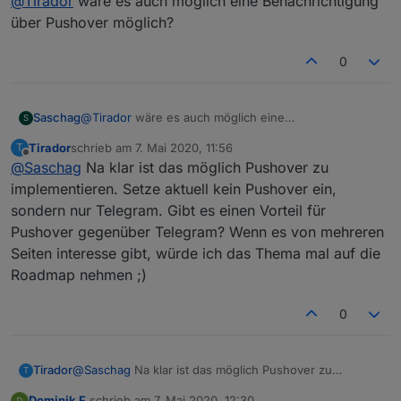
@
Tirador
wäre es auch möglich eine Benachrichtigung
über Pushover möglich?
0
Saschag
@
Tirador
wäre es auch möglich eine
S
Benachrichtigung über Pushover möglich?
Tirador
schrieb am
7. Mai 2020, 11:56
T
zuletzt editiert von
Offline
@
Saschag
Na klar ist das möglich Pushover zu
implementieren. Setze aktuell kein Pushover ein,
sondern nur Telegram. Gibt es einen Vorteil für
Pushover gegenüber Telegram? Wenn es von mehreren
Seiten interesse gibt, würde ich das Thema mal auf die
Roadmap nehmen ;)
0
Tirador
@
Saschag
Na klar ist das möglich Pushover zu
T
implementieren. Setze aktuell kein Pushover ein,
Dominik F.
schrieb am
7. Mai 2020, 12:30