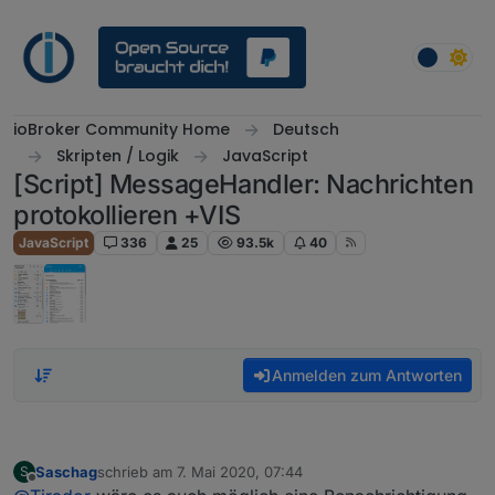
Weiter zum Inhalt
ioBroker Community Home
Deutsch
Skripten / Logik
JavaScript
[Script] MessageHandler: Nachrichten
protokollieren +VIS
JavaScript
336
25
93.5k
40
Anmelden zum Antworten
Saschag
schrieb am
7. Mai 2020, 07:44
S
zuletzt editiert von
Offline