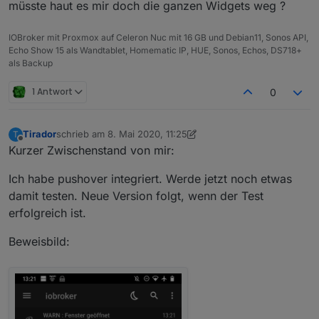
müsste haut es mir doch die ganzen Widgets weg ?
IOBroker mit Proxmox auf Celeron Nuc mit 16 GB und Debian11, Sonos API,
Echo Show 15 als Wandtablet, Homematic IP, HUE, Sonos, Echos, DS718+
als Backup
1 Antwort
0
Tirador
schrieb am
8. Mai 2020, 11:25
T
zuletzt editiert von Tirador
5. Aug. 2020, 13:26
Offline
Kurzer Zwischenstand von mir:
Ich habe pushover integriert. Werde jetzt noch etwas
damit testen. Neue Version folgt, wenn der Test
erfolgreich ist.
Beweisbild: