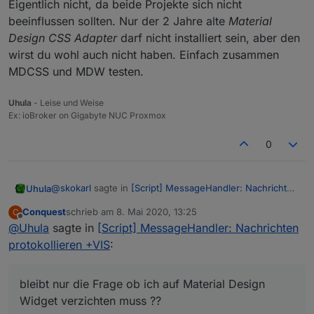
Eigentlich nicht, da beide Projekte sich nicht
beeinflussen sollten. Nur der 2 Jahre alte
Material
Design CSS Adapter
darf nicht installiert sein, aber den
wirst du wohl auch nicht haben. Einfach zusammen
MDCSS und MDW testen.
Uhula
- Leise und Weise
Ex: ioBroker on Gigabyte NUC Proxmox
0
@
skokarl
sagte in
[Script] MessageHandler: Nachrichten
Uhula
protokollieren +VIS
:
Conquest
schrieb am
8. Mai 2020, 13:25
C
zuletzt editiert von
Offline
@
Uhula
sagte in
bleibt nur die Frage ob ich auf Material Design
[Script] MessageHandler: Nachrichten
Widget verzichten muss ??
protokollieren +VIS
:
Eigentlich nicht, da beide Projekte sich nicht
beeinflussen sollten. Nur der 2 Jahre alte
Material
Design CSS Adapter
darf nicht installiert sein, aber den
bleibt nur die Frage ob ich auf Material Design
wirst du wohl auch nicht haben. Einfach zusammen
Widget verzichten muss ??
MDCSS und MDW testen.