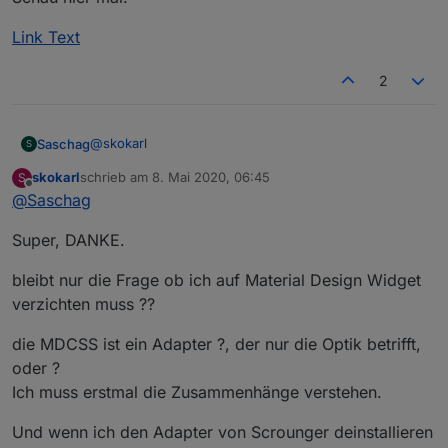
MDCSS 2.0 verwenden will ? ( wg 1.8 )
Link Text
2
Würde mir mal einer eine schöne View zur Verfügung
stellen dass ich mal verstehe wie das alles angelegt
wurde ?
@
skokarl
Saschag
S
skokarl
schrieb am
8. Mai 2020, 06:45
S
Schau hier mal:
zuletzt editiert von
Offline
@
Saschag
Link Text
Super, DANKE.
bleibt nur die Frage ob ich auf Material Design Widget
verzichten muss ??
die MDCSS ist ein Adapter ?, der nur die Optik betrifft,
oder ?
Ich muss erstmal die Zusammenhänge verstehen.
Und wenn ich den Adapter von Scrounger deinstallieren