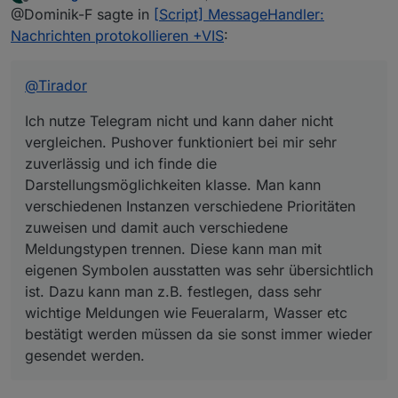
zuletzt editiert von
Offline
@Dominik-F sagte in
[Script] MessageHandler:
vergleichen. Pushover funktioniert bei mir sehr
zuverlässig und ich finde die
Nachrichten protokollieren +VIS
:
Darstellungsmöglichkeiten klasse. Man kann
verschiedenen Instanzen verschiedene Prioritäten
zuweisen und damit auch verschiedene
@
Tirador
Meldungstypen trennen. Diese kann man mit
eigenen Symbolen ausstatten was sehr
Ich nutze Telegram nicht und kann daher nicht
übersichtlich ist. Dazu kann man z.B. festlegen,
vergleichen. Pushover funktioniert bei mir sehr
dass sehr wichtige Meldungen wie Feueralarm,
zuverlässig und ich finde die
Wasser etc bestätigt werden müssen da sie sonst
Darstellungsmöglichkeiten klasse. Man kann
immer wieder gesendet werden.
verschiedenen Instanzen verschiedene Prioritäten
zuweisen und damit auch verschiedene
Meldungstypen trennen. Diese kann man mit
eigenen Symbolen ausstatten was sehr übersichtlich
ist. Dazu kann man z.B. festlegen, dass sehr
wichtige Meldungen wie Feueralarm, Wasser etc
bestätigt werden müssen da sie sonst immer wieder
gesendet werden.