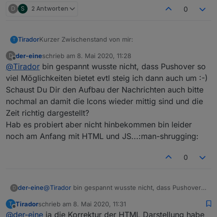
D
S
2 Antworten
0
Kurzer Zwischenstand von mir:
Tirador
T
der-eine
schrieb am
8. Mai 2020, 11:28
D
Ich habe pushover integriert. Werde jetzt noch etwas
zuletzt editiert von
Offline
@
Tirador
bin gespannt wusste nicht, dass Pushover so
damit testen. Neue Version folgt, wenn der Test
erfolgreich ist.
Beweisbild:
viel Möglichkeiten bietet evtl steig ich dann auch um :-)
Schaust Du Dir den Aufbau der Nachrichten auch bitte
nochmal an damit die Icons wieder mittig sind und die
Zeit richtig dargestellt?
Hab es probiert aber nicht hinbekommen bin leider
noch am Anfang mit HTML und JS...:man-shrugging:
0
der-eine
@
Tirador
bin gespannt wusste nicht, dass Pushover
D
so viel Möglichkeiten bietet evtl steig ich dann auch
Tirador
schrieb am
8. Mai 2020, 11:31
T
um :-)
zuletzt editiert von
Offline
@
der-eine
ja die Korrektur der HTML Darstellung habe
Schaust Du Dir den Aufbau der Nachrichten auch bitte