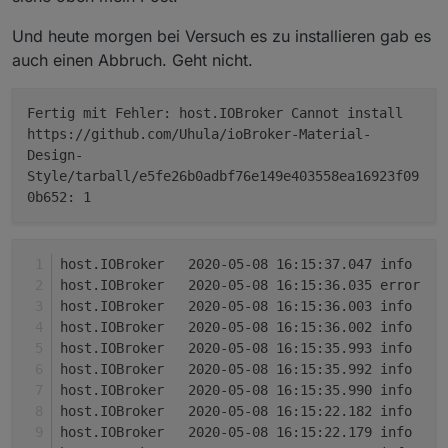
Und heute morgen bei Versuch es zu installieren gab es
auch einen Abbruch. Geht nicht.
Fertig mit Fehler: host.IOBroker Cannot install
https://github.com/Uhula/ioBroker-Material-
Design-
Style/tarball/e5fe26b0adbf76e149e403558ea16923f09
0b652: 1
ho
h
hos
h
ho
h