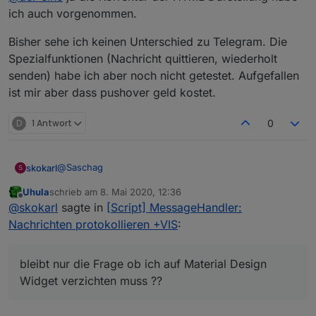
nochmal an damit die Icons wieder mittig sind und die
ich auch vorgenommen.
Zeit richtig dargestellt?
Hab es probiert aber nicht hinbekommen bin leider
Bisher sehe ich keinen Unterschied zu Telegram. Die
noch am Anfang mit HTML und JS...:man-shrugging:
Spezialfunktionen (Nachricht quittieren, wiederholt
senden) habe ich aber noch nicht getestet. Aufgefallen
ist mir aber dass pushover geld kostet.
D
1 Antwort
0
@
Saschag
skokarl
S
Uhula
schrieb am
8. Mai 2020, 12:36
Super, DANKE.
zuletzt editiert von
Offline
@
skokarl
sagte in
[Script] MessageHandler:
bleibt nur die Frage ob ich auf Material Design Widget
Nachrichten protokollieren +VIS
:
verzichten muss ??
die MDCSS ist ein Adapter ?, der nur die Optik betrifft,
oder ?
bleibt nur die Frage ob ich auf Material Design
Ich muss erstmal die Zusammenhänge verstehen.
Und wenn ich den Adapter von Scrounger
Widget verzichten muss ??
deinstallieren müsste haut es mir doch die ganzen
Widgets weg ?