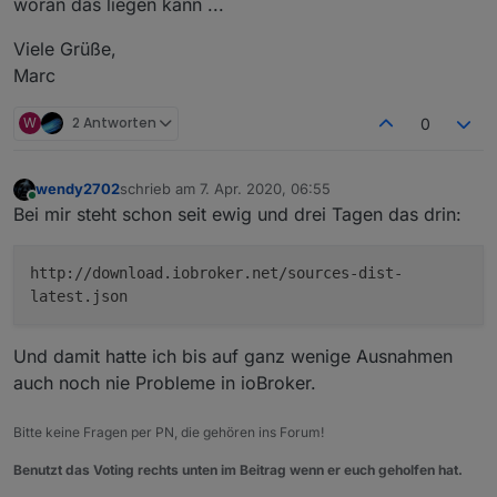
woran das liegen kann ...
Viele Grüße,
Marc
W
2 Antworten
0
wendy2702
schrieb am
7. Apr. 2020, 06:55
zuletzt editiert von
Online
Bei mir steht schon seit ewig und drei Tagen das drin:
http://download.iobroker.net/sources-dist-
latest.json
Und damit hatte ich bis auf ganz wenige Ausnahmen
auch noch nie Probleme in ioBroker.
Bitte keine Fragen per PN, die gehören ins Forum!
Benutzt das Voting rechts unten im Beitrag wenn er euch geholfen hat.