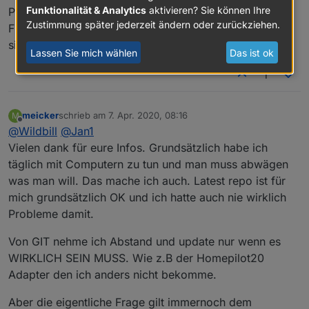
für richtig hält. Aber jedem bei kleinsten Problemen zu
Funktionalität & Analytics
aktivieren? Sie können Ihre
Problemen sinnvoll sind. Ansonsten sollte man da die
empfehlen erst einmal auf latest zu gehen und
Zustimmung später jederzeit ändern oder zurückziehen.
Finger weg lassen, wenn man sich nicht wirklich 100%
upzudaten halte ich für den falschen Weg...
sicher ist was man gerade tut.
Lassen Sie mich wählen
Das ist ok
1
meicker
schrieb am
7. Apr. 2020, 08:16
M
zuletzt editiert von
Offline
@
Wildbill
@
Jan1
Vielen dank für eure Infos. Grundsätzlich habe ich
täglich mit Computern zu tun und man muss abwägen
was man will. Das mache ich auch. Latest repo ist für
mich grundsätzlich OK und ich hatte auch nie wirklich
Probleme damit.
Von GIT nehme ich Abstand und update nur wenn es
WIRKLICH SEIN MUSS. Wie z.B der Homepilot20
Adapter den ich anders nicht bekomme.
Aber die eigentliche Frage gilt immernoch dem