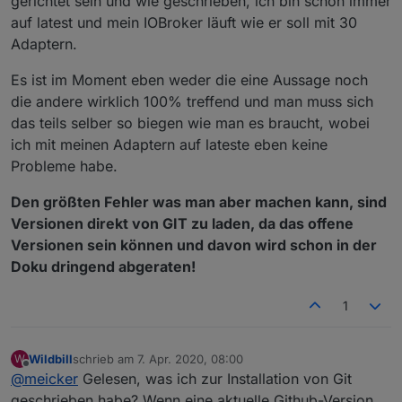
gerichtet sein und wie geschrieben, ich bin schon immer
auf latest und mein IOBroker läuft wie er soll mit 30
Adaptern.
Es ist im Moment eben weder die eine Aussage noch
die andere wirklich 100% treffend und man muss sich
das teils selber so biegen wie man es braucht, wobei
ich mit meinen Adaptern auf lateste eben keine
Probleme habe.
Den größten Fehler was man aber machen kann, sind
Versionen direkt von GIT zu laden, da das offene
Versionen sein können und davon wird schon in der
Doku dringend abgeraten!
1
Wildbill
schrieb am
7. Apr. 2020, 08:00
W
zuletzt editiert von
Offline
@
meicker
Gelesen, was ich zur Installation von Git
geschrieben habe? Wenn eine aktuelle Github-Version