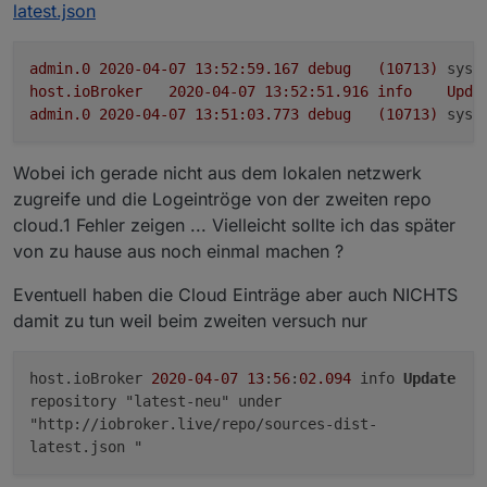
latest.json
admin.0
2020-04-07 13:52:59.167	
debug
(10713)
syst
host.ioBroker
2020-04-07 13:52:51.916	
info
Upda
admin.0
2020-04-07 13:51:03.773	
debug
(10713)
syst
Wobei ich gerade nicht aus dem lokalen netzwerk
zugreife und die Logeintröge von der zweiten repo
cloud.1 Fehler zeigen ... Vielleicht sollte ich das später
von zu hause aus noch einmal machen ?
Eventuell haben die Cloud Einträge aber auch NICHTS
damit zu tun weil beim zweiten versuch nur
host.ioBroker
2020
-04
-07
13
:
56
:
02.094
info
Update
repository "latest-neu" under
"http://iobroker.live/repo/sources-dist-
latest.json "