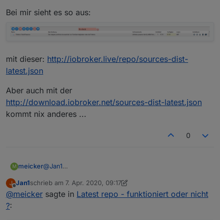
Bei mir sieht es so aus:
mit dieser:
http://iobroker.live/repo/sources-dist-
latest.json
Aber auch mit der
http://download.iobroker.net/sources-dist-latest.json
kommt nix anderes ...
0
@
Jan1
meicker
M
Dann müsste man dem Problem mal auf die Spur
Jan1
schrieb am
7. Apr. 2020, 09:17
J
kommen:
Bei mir sieht es so aus:
zuletzt editiert von Jan1
4. Juli 2020, 11:39
Offline
@
meicker
sagte in
Latest repo - funktioniert oder nicht
mit dieser:
http://iobroker.live/repo/sources-dist-
?
:
latest.json