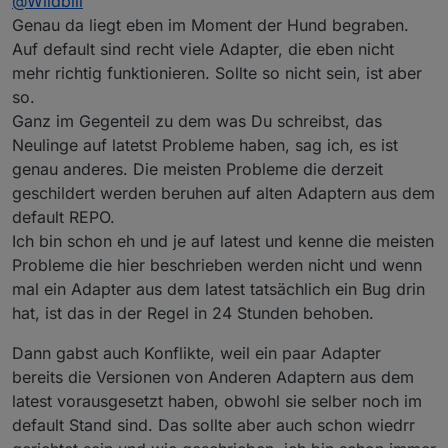
@
Wildbill
http://download.iobroker.net/sources-dist.json
Adapter irgendeine alte Version laufen habe ist mir erst
Bei latest, was ich aber nie verwendet habe, steht bei
einmal zweitrangig. Wichtig ist, dass es problemlos
Mein iobroker ist von außen nicht erreichbar, also
Genau da liegt eben im Moment der Hund begraben.
mir schon immer das:
läuft, und das tut es. Parallel hier im Forum mitlesen
Ich bekomme im stable immer wieder mal neue
vermutlich erst einmal safe
Auf default sind recht viele Adapter, die eben nicht
http://download.iobroker.net/sources-dist-latest.json
und schauen, was sich so tut. Und wenn mal eine
Versionen angezeigt, schaue aber dann jedes Mal, was
Ich gehe davon aus, dass es lebenswichtige neue
mehr richtig funktionieren. Sollte so nicht sein, ist aber
Version kommt, die etwas hat was ich unbedingt will,
sich ändert und ob es im Github evtl. eine noch neuere
Versionen auch recht schnell ins stable repo
Gruss, Jürgen
so.
oder eine alte Version bei mir Probleme macht, dann
Version gibt, die ich nehmen möchte.
schaffen
einfach neue Version von Github (über die Katze)
Kann ich nur jedem für sein produktives System so
Ganz im Gegenteil zu dem was Du schreibst, das
holen und gut. Hatte nie Probleme und wüsste nicht,
empfehlen!
Neulinge auf latetst Probleme haben, sag ich, es ist
warum ich es ändern sollte.
genau anderes. Die meisten Probleme die derzeit
Es ist im IT-Bereich nicht immer ratsam die aktuellsten
geschildert werden beruhen auf alten Adaptern aus dem
Versionen haben zu wollen. Oft ist es sinnvoller nach
dem Motto "never change a running system". Wobei
default REPO.
das für wichtige (Sicherheits-)Updates nicht zutreffen
Ich bin schon eh und je auf latest und kenne die meisten
mag, aber
Probleme die hier beschrieben werden nicht und wenn
mal ein Adapter aus dem latest tatsächlich ein Bug drin
hat, ist das in der Regel in 24 Stunden behoben.
Dann gabst auch Konflikte, weil ein paar Adapter
bereits die Versionen von Anderen Adaptern aus dem
latest vorausgesetzt haben, obwohl sie selber noch im
default Stand sind. Das sollte aber auch schon wiedrr