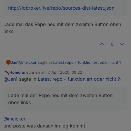
Aber auch mit der
http://iobroker.live/repo/sources-dist-latest.json
http://download.iobroker.net/sources-dist-latest.json
kommt nix anderes ...
Lade mal das Repo neu mit dem zweiten Button oben
links
0
@
meicker
sagte in
Latest repo - funktioniert oder nicht ?
:
Jan1
J
Homoran
schrieb am
7. Apr. 2020, 09:22
zuletzt editiert von
Nicht stören
http://iobroker.live/repo/sources-dist-latest.json
@
Jan1
sagte in
Latest repo - funktioniert oder nicht ?
:
Lade mal das Repo neu mit dem zweiten Button oben links
Lade mal der Repo neu mit dem zweiten Button
oben links
@
meicker
und poste was danach im log kommt