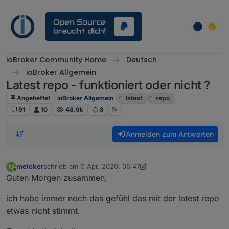
Weiter zum Inhalt
ioBroker Community Home
Deutsch
ioBroker Allgemein
Latest repo - funktioniert oder nicht ?
Angeheftet
ioBroker Allgemein
latest
repo
91
10
48.9k
8
Anmelden zum Antworten
meicker
schrieb am
7. Apr. 2020, 06:47
M
zuletzt editiert von meicker
4. Juli 2020, 22:07
Offline
Guten Morgen zusammen,
ich habe immer noch das gefühl das mit der latest repo
etwas nicht stimmt.