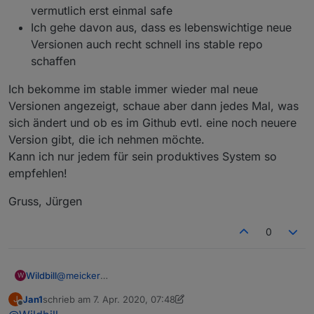
vermutlich erst einmal safe
Ich gehe davon aus, dass es lebenswichtige neue
Versionen auch recht schnell ins stable repo
schaffen
Ich bekomme im stable immer wieder mal neue
Versionen angezeigt, schaue aber dann jedes Mal, was
sich ändert und ob es im Github evtl. eine noch neuere
Version gibt, die ich nehmen möchte.
Kann ich nur jedem für sein produktives System so
empfehlen!
Gruss, Jürgen
0
@
meicker
Wildbill
W
Also ich habe als default die drin und habe default als
Jan1
schrieb am
7. Apr. 2020, 07:48
J
Verwahrungsort:
Und ob ich jetzt bei Admin, backitup oder sonst einem
zuletzt editiert von Jan1
4. Juli 2020, 09:50
Offline