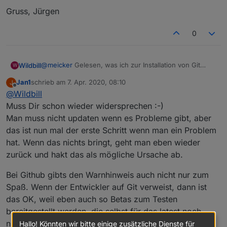
Gruss, Jürgen
0
@
meicker
Gelesen, was ich zur Installation von Git
Wildbill
W
geschrieben habe? Wenn eine aktuelle Github-Version
Jan1
schrieb am
7. Apr. 2020, 08:10
J
ein Problem behebt, welches ich habe, oder eine
Gruss, Jürgen
zuletzt editiert von
Offline
@
Wildbill
Funktion bringt, die ich unbedingt will/brauche, dann
verwende ich Github-Versionen. Daran würde sich
Muss Dir schon wieder widersprechen :-)
nichts ändern, ob default oder latest-repo.
Man muss nicht updaten wenn es Probleme gibt, aber
Ansonsten bin ich auf stable wirklich immer gut
das ist nun mal der erste Schritt wenn man ein Problem
gefahren. Was ich aber hier immer wieder lese sind
hat. Wenn das nichts bringt, geht man eben wieder
dann Probleme, wenn man (Neulinge?) kurz mal auf
latest stellen soll um eine andere neuere Version zu
zurück und hakt das als mögliche Ursache ab.
bekommen und dann andere Adapter auch gleich mal
aktualisieren. Der Host ist aber noch irgendein uralter,
Bei Github gibts den Warnhinweis auch nicht nur zum
der nie upgedatet wurde und plötzlich geht dann nix
Spaß. Wenn der Entwickler auf Git verweist, dann ist
mehr. Oder es wird aus latest alles aktualisiert und
das OK, weil eben auch so Betas zum Testen
nichts geht mehr, weil man noch eine Node /NPM aus
bereitgestellt werden, die selbst für das latest noch
Urzeiten am Laufen hat. Ich habe wirlich nichts gegen
das latest-repo, und jeder soll das verwenden, was er
nicht freigegeben sind und zur schnelleren Lösung von
Hallo! Könnten wir bitte einige zusätzliche Dienste für