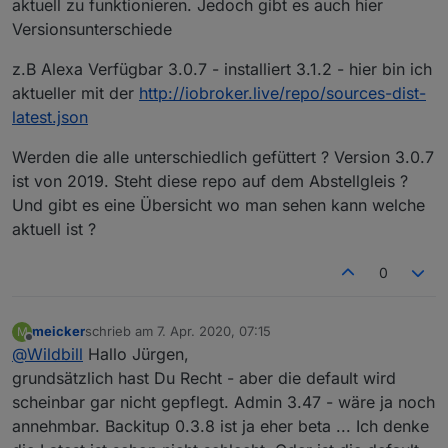
aktuell zu funktionieren. Jedoch gibt es auch hier
Versionsunterschiede
z.B Alexa Verfügbar 3.0.7 - installiert 3.1.2 - hier bin ich
aktueller mit der
http://iobroker.live/repo/sources-dist-
latest.json
Werden die alle unterschiedlich gefüttert ? Version 3.0.7
ist von 2019. Steht diese repo auf dem Abstellgleis ?
Und gibt es eine Übersicht wo man sehen kann welche
aktuell ist ?
0
meicker
schrieb am
7. Apr. 2020, 07:15
M
zuletzt editiert von
Offline
@
Wildbill
Hallo Jürgen,
grundsätzlich hast Du Recht - aber die default wird
scheinbar gar nicht gepflegt. Admin 3.47 - wäre ja noch
annehmbar. Backitup 0.3.8 ist ja eher beta ... Ich denke