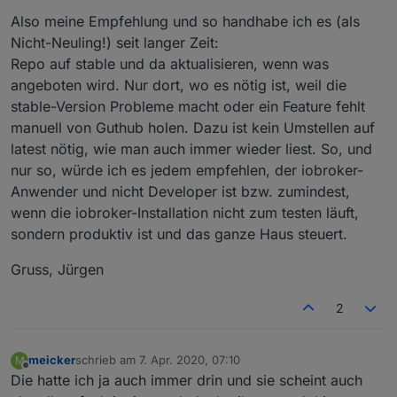
Also meine Empfehlung und so handhabe ich es (als
Nicht-Neuling!) seit langer Zeit:
Repo auf stable und da aktualisieren, wenn was
angeboten wird. Nur dort, wo es nötig ist, weil die
stable-Version Probleme macht oder ein Feature fehlt
manuell von Guthub holen. Dazu ist kein Umstellen auf
latest nötig, wie man auch immer wieder liest. So, und
nur so, würde ich es jedem empfehlen, der iobroker-
Anwender und nicht Developer ist bzw. zumindest,
wenn die iobroker-Installation nicht zum testen läuft,
sondern produktiv ist und das ganze Haus steuert.
Gruss, Jürgen
2
meicker
schrieb am
7. Apr. 2020, 07:10
M
zuletzt editiert von
Offline
Die hatte ich ja auch immer drin und sie scheint auch