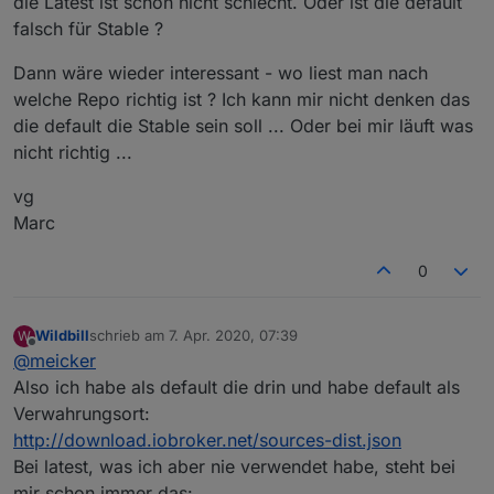
die Latest ist schon nicht schlecht. Oder ist die default
falsch für Stable ?
Dann wäre wieder interessant - wo liest man nach
welche Repo richtig ist ? Ich kann mir nicht denken das
die default die Stable sein soll ... Oder bei mir läuft was
nicht richtig ...
vg
Marc
0
Wildbill
schrieb am
7. Apr. 2020, 07:39
W
zuletzt editiert von
Offline
@
meicker
Also ich habe als default die drin und habe default als
Verwahrungsort:
http://download.iobroker.net/sources-dist.json
Bei latest, was ich aber nie verwendet habe, steht bei
mir schon immer das: