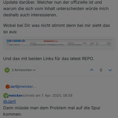
Update darüber. Welcher nun der offizielle ist und
Programmierer sich aussuchen welche repo er nimmt
und warum wird bei mir fb-checkpresence bei latest
warum die sich vom Inhalt unterscheiden würde mich
noch immer auf 0.3.0 angezeigt wenn latest eigentlich
deshalb auch interessieren.
1.0.0 ist :-)
Wobei bei Dir was nicht stimmt denn bei mir sieht das
so aus:
Und das mit beiden Links für das latest REPO.
M
2 Antworten
0
@
meicker
Jan1
J
Das ist ne gute Frage und wurde leider noch nicht wirklich
meicker
schrieb am
7. Apr. 2020, 08:58
M
beantwortet. Ich habe auch beide Links für das latest
Wobei bei Dir was nicht stimmt denn bei mir sieht das so
zuletzt editiert von
Offline
@
Jan1
Repo im Gebrauch und ab und an auch ein Update
aus:
darüber. Welcher nun der offizielle ist und warum die sich
Und das mit beiden Links für das latest REPO.
Dann müsste man dem Problem mal auf die Spur
vom Inhalt unterscheiden würde mich deshalb auch
kommen:
interessieren.