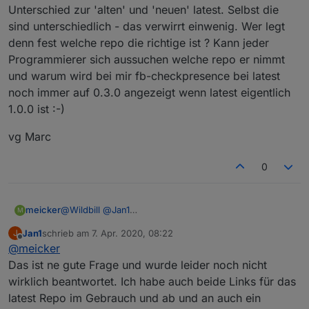
Unterschied zur 'alten' und 'neuen' latest. Selbst die
sind unterschiedlich - das verwirrt einwenig. Wer legt
denn fest welche repo die richtige ist ? Kann jeder
Programmierer sich aussuchen welche repo er nimmt
und warum wird bei mir fb-checkpresence bei latest
noch immer auf 0.3.0 angezeigt wenn latest eigentlich
1.0.0 ist :-)
vg Marc
0
@
Wildbill
@
Jan1
meicker
M
Vielen dank für eure Infos. Grundsätzlich habe ich
Jan1
schrieb am
7. Apr. 2020, 08:22
J
täglich mit Computern zu tun und man muss abwägen
Von GIT nehme ich Abstand und update nur wenn es
zuletzt editiert von
Offline
@
meicker
was man will. Das mache ich auch. Latest repo ist für
WIRKLICH SEIN MUSS. Wie z.B der Homepilot20
mich grundsätzlich OK und ich hatte auch nie wirklich
Adapter den ich anders nicht bekomme.
Aber die eigentliche Frage gilt immernoch dem
Das ist ne gute Frage und wurde leider noch nicht
Probleme damit.
Unterschied zur 'alten' und 'neuen' latest. Selbst die
wirklich beantwortet. Ich habe auch beide Links für das
sind unterschiedlich - das verwirrt einwenig. Wer legt
vg Marc
latest Repo im Gebrauch und ab und an auch ein
denn fest welche repo die richtige ist ? Kann jeder