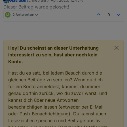
Glasfaser
schrieb am
7. Apr. 2020, 12:45
entfernt. Es geht auch nicht darum ob latest gut ist
zuletzt editiert von Glasfaser
4. Juli 2020, 14:47
Offline
Dieser Beitrag wurde gelöscht!
oder nicht. es geht darum das bei mir etwas nicht
stimmt. Hast Du eine Idee dazu ?
M
2 Antworten
0
vg
Marc
Hey! Du scheinst an dieser Unterhaltung
interessiert zu sein, hast aber noch kein
Konto.
Hast du es satt, bei jedem Besuch durch die
gleichen Beiträge zu scrollen? Wenn du dich
für ein Konto anmeldest, kommst du immer
genau dorthin zurück, wo du zuvor warst, und
kannst dich über neue Antworten
benachrichtigen lassen (entweder per E-Mail
oder Push-Benachrichtigung). Du kannst auch
Lesezeichen speichern und Beiträge positiv