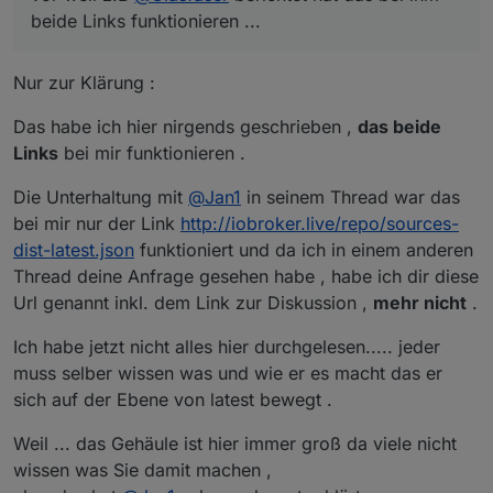
wurde. Also war Internet da aber der ioBroker hat sie
Diese scheint auch zu funktionieren - jedoch ahtte ich
http://iobroker.live/repo/sources-dist-latest.json
beide Links funktionieren ...
nicht oder fehlerhaft empfangen.
mit das heute mal genauer angesehen weil ich gefühlt
verwende und der Adapter nicht zum Update
Wo sieht man eigentlich welche repo gerade die
schon ewig keine Updates mehr vorgeschlagen
vorgeschlagen wird - ist das normal ?
richtige ist ? In der Neuinstallation werden die
bekommen habe. Bei der Suche bin ich auf #fb-
Standard repos installiert die ja scheinbar nicht
ODER liegt es evtl an meiner Fritzbox 6591 ? Die habe
Nur zur Klärung :
checkpresence# gestoßen. Dieser Adapter hat bei mir
funktionieren ... Wie gesagt, irgendwie kommt mir das
ich kürzlich neu bekommen, sollte aber genau so
Version 0.3.0 und sollte sowohl in der einen als auch
eigenartig vor weil z.B
@
Glasfaser
berichtet hat das
eingerichtet sein wie meine 6590. IPV6 ist aus.
Wenn das verhalten mit fb-checkpresence so richtig
Das habe ich hier nirgends geschrieben ,
das beide
der anderen Repo bereits als LATEST 1.0.0 vorliegen,
bei ihm beide Links funktionieren ...
ist dann ist alles OK. Ansonsten würde mich
Links
bei mir funktionieren .
wird mir aber nicht zum Update vorgeschlagen. 0.3.0
interessieren woran das liegen kann ...
Viele Grüße,
scheint die stable Version zu sein.
Marc
Die Unterhaltung mit
@
Jan1
in seinem Thread war das
bei mir nur der Link
http://iobroker.live/repo/sources-
dist-latest.json
funktioniert und da ich in einem anderen
Thread deine Anfrage gesehen habe , habe ich dir diese
Url genannt inkl. dem Link zur Diskussion ,
mehr nicht
.
Ich habe jetzt nicht alles hier durchgelesen..... jeder
muss selber wissen was und wie er es macht das er
sich auf der Ebene von latest bewegt .
Weil ... das Gehäule ist hier immer groß da viele nicht
wissen was Sie damit machen ,