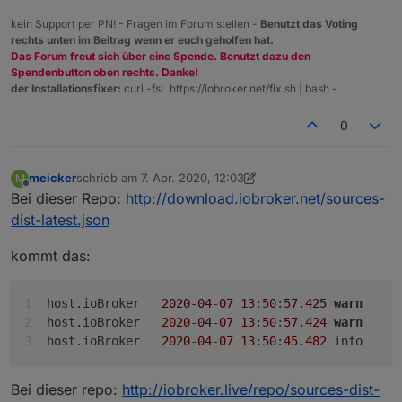
kein Support per PN! - Fragen im Forum stellen -
Benutzt das Voting
rechts unten im Beitrag wenn er euch geholfen hat.
Das Forum freut sich über eine Spende. Benutzt dazu den
Spendenbutton oben rechts. Danke!
der Installationsfixer:
curl -fsL https://iobroker.net/fix.sh | bash -
0
meicker
schrieb am
7. Apr. 2020, 12:03
M
zuletzt editiert von meicker
4. Juli 2020, 14:03
Offline
Bei dieser Repo:
http://download.iobroker.net/sources-
dist-latest.json
kommt das:
host.ioBroker	
2020
-
04
-
07
13
:
50
:
57.425
warn
	
host.ioBroker	
2020
-
04
-
07
13
:
50
:
57.424
warn
	
host.ioBroker	
2020
-
04
-
07
13
:
50
:
45.482
	i
Bei dieser repo:
http://iobroker.live/repo/sources-dist-