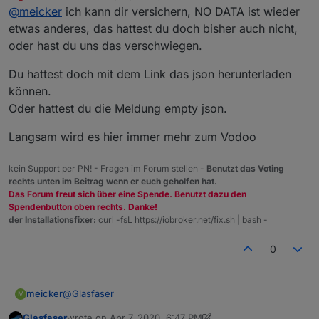
last edited by
Do not disturb
@
meicker
ich kann dir versichern, NO DATA ist wieder
Aktualisierungen und mit dem Link
http://download.iobroker.net/sources-dist-latest.json
etwas anderes, das hattest du doch bisher auch nicht,
-NO DATA-
oder hast du uns das verschwiegen.
Du hattest doch mit dem Link das json herunterladen
können.
Oder hattest du die Meldung empty json.
Langsam wird es hier immer mehr zum Vodoo
kein Support per PN! - Fragen im Forum stellen -
Benutzt das Voting
rechts unten im Beitrag wenn er euch geholfen hat.
Das Forum freut sich über eine Spende. Benutzt dazu den
Spendenbutton oben rechts. Danke!
der Installationsfixer:
curl -fsL https://iobroker.net/fix.sh | bash -
0
@
Glasfaser
meicker
M
Glasfaser
wrote on
Apr 7, 2020, 6:47 PM