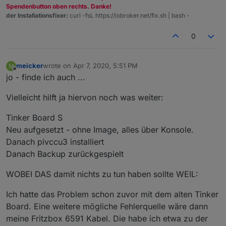
Spendenbutton oben rechts. Danke!
der Installationsfixer:
curl -fsL https://iobroker.net/fix.sh | bash -
0
meicker
wrote on
Apr 7, 2020, 5:51 PM
M
last edited by
Offline
jo - finde ich auch ...
Vielleicht hilft ja hiervon noch was weiter:
Tinker Board S
Neu aufgesetzt - ohne Image, alles über Konsole.
Danach pivccu3 installiert
Danach Backup zurückgespielt
WOBEI DAS damit nichts zu tun haben sollte WEIL:
Ich hatte das Problem schon zuvor mit dem alten Tinker
Board. Eine weitere mögliche Fehlerquelle wäre dann
meine Fritzbox 6591 Kabel. Die habe ich etwa zu der