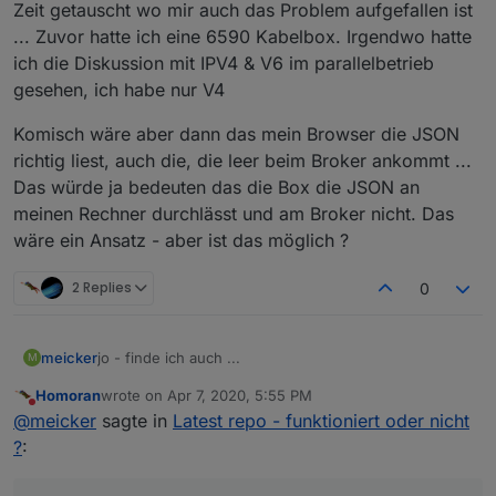
Zeit getauscht wo mir auch das Problem aufgefallen ist
... Zuvor hatte ich eine 6590 Kabelbox. Irgendwo hatte
ich die Diskussion mit IPV4 & V6 im parallelbetrieb
gesehen, ich habe nur V4
Komisch wäre aber dann das mein Browser die JSON
richtig liest, auch die, die leer beim Broker ankommt ...
Das würde ja bedeuten das die Box die JSON an
meinen Rechner durchlässt und am Broker nicht. Das
wäre ein Ansatz - aber ist das möglich ?
2 Replies
0
jo - finde ich auch ...
meicker
M
Homoran
wrote on
Apr 7, 2020, 5:55 PM
Vielleicht hilft ja hiervon noch was weiter:
last edited by
Do not disturb
@
meicker
sagte in
Latest repo - funktioniert oder nicht
Tinker Board S
?
:
Neu aufgesetzt - ohne Image, alles über Konsole.
Danach pivccu3 installiert
WOBEI DAS damit nichts zu tun haben sollte WEIL: