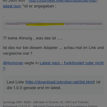
Im Json von "
http://iobroker.live/repo/sources-dist-
latest.json
"ist er angegeben :
.
?? keine Ahnung , was das ist .....
Ist das nur bei diesem Adapter ... schau mal im Link und
vergleiche mal ?
@
Homoran
sagte in
Latest repo - funktioniert oder nicht
?
:
Laut Liste (
http://download.iobroker.net/list.html
) ist
die 1.0.0 gerade erst im latest.
Synology 918+ 16GB - ioBroker in Docker v9 , VISO auf Trekstor
Primebook C13 13,3" , Hikvision Domkameras mit Surveillance Station ..