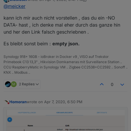
genau so sieht es aus. Mit dem latest-neu hatte ich 10
last edited by Glasfaser
Apr 7, 2020, 8:47 PM
Offline
@
meicker
Aktualisierungen und mit dem Link
http://download.iobroker.net/sources-dist-latest.json
kann ich mir auch nicht vorstellen , das du ein -NO
-NO DATA-
DATA- hast , ich denke mal eher durch das ganze hin
und her den Link falsch geschriebnen .
Es bleibt sonst beim :
empty json.
Synology 918+ 16GB - ioBroker in Docker v9 , VISO auf Trekstor
Primebook C13 13,3" , Hikvision Domkameras mit Surveillance Station ..
CCU RaspberryMatic in Synology VM .. Zigbee CC2538+CC2592 .. Sonoff ..
KNX .. Modbus ..
M
2 Replies
0
Homoran
wrote on
Apr 7, 2020, 6:50 PM
last edited by
Do not disturb