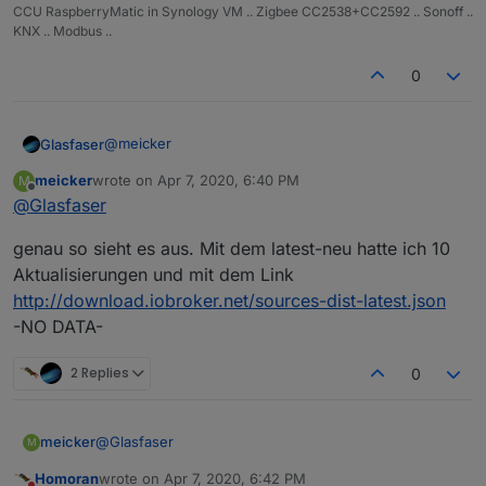
erkennt. Vielleicht kann man in der Eingabemaske für
Kurioses Problem gelöst ... Ich werd bekloppt ! Aber
CCU RaspberryMatic in Synology VM .. Zigbee CC2538+CC2592 .. Sonoff ..
die Links mal LEERZEICHEN unterbinden ...
man lernt nie aus ...
KNX .. Modbus ..
vg Marc
0
@
meicker
Glasfaser
meicker
wrote on
Apr 7, 2020, 6:40 PM
M
also Ende des Liedes ... der Link "
last edited by
Offline
@
Glasfaser
http://download.iobroker.net/sources-dist-latest.json
"
genau so sieht es aus. Mit dem latest-neu hatte ich 10
funktioniert nicht !!
Aktualisierungen und mit dem Link
http://download.iobroker.net/sources-dist-latest.json
-NO DATA-
2 Replies
0
@
Glasfaser
meicker
M
Homoran
wrote on
Apr 7, 2020, 6:42 PM
genau so sieht es aus. Mit dem latest-neu hatte ich 10