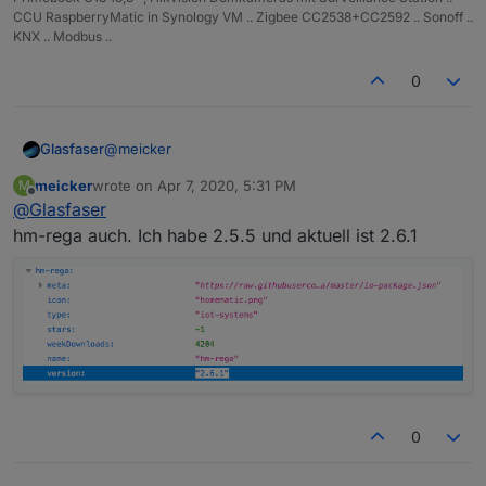
CCU RaspberryMatic in Synology VM .. Zigbee CC2538+CC2592 .. Sonoff ..
KNX .. Modbus ..
0
@
meicker
Glasfaser
meicker
wrote on
Apr 7, 2020, 5:31 PM
M
Im Json von "
http://iobroker.live/repo/sources-dist-
last edited by
Offline
@
Glasfaser
latest.json
"ist er angegeben :
.
hm-rega auch. Ich habe 2.5.5 und aktuell ist 2.6.1
?? keine Ahnung , was das ist .....
Ist das nur bei diesem Adapter ... schau mal im Link
und vergleiche mal ?
@
Homoran
sagte in
Latest repo - funktioniert oder
nicht ?
:
Laut Liste
0
(
http://download.iobroker.net/list.html
) ist die
1.0.0 gerade erst im latest.