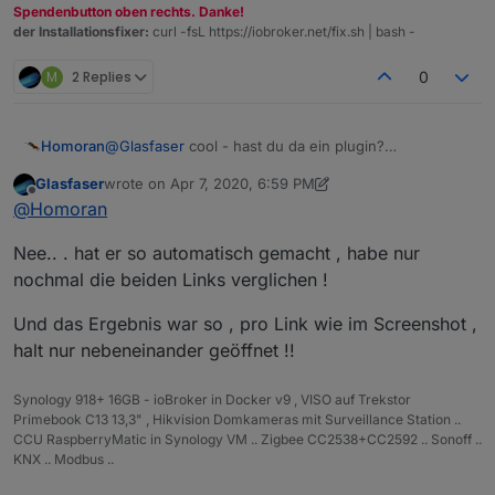
Spendenbutton oben rechts. Danke!
der Installationsfixer:
curl -fsL https://iobroker.net/fix.sh | bash -
M
2 Replies
0
Homoran
@
Glasfaser
cool - hast du da ein plugin?
ich kenne nur die linke Schreibweise
Glasfaser
wrote on
Apr 7, 2020, 6:59 PM
last edited by Glasfaser
Apr 7, 2020, 9:01 PM
Offline
@
Homoran
Nee.. . hat er so automatisch gemacht , habe nur
nochmal die beiden Links verglichen !
Und das Ergebnis war so , pro Link wie im Screenshot ,
halt nur nebeneinander geöffnet !!
Synology 918+ 16GB - ioBroker in Docker v9 , VISO auf Trekstor
Primebook C13 13,3" , Hikvision Domkameras mit Surveillance Station ..
CCU RaspberryMatic in Synology VM .. Zigbee CC2538+CC2592 .. Sonoff ..
KNX .. Modbus ..