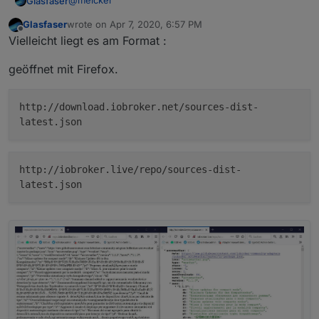
@
meicker
Glasfaser
Glasfaser
wrote on
Apr 7, 2020, 6:57 PM
kann ich mir auch nicht vorstellen , das du ein -NO
last edited by
Offline
Vielleicht liegt es am Format :
DATA- hast , ich denke mal eher durch das ganze hin
und her den Link falsch geschriebnen .
Es bleibt sonst beim :
empty json.
geöffnet mit Firefox.
http://download.iobroker.net/sources-dist-
latest.json
http://iobroker.live/repo/sources-dist-
latest.json