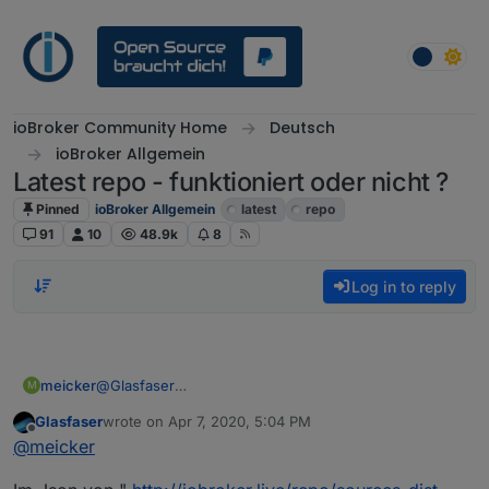
Skip to content
ioBroker Community Home
Deutsch
ioBroker Allgemein
Latest repo - funktioniert oder nicht ?
Pinned
ioBroker Allgemein
latest
repo
91
10
48.9k
8
Log in to reply
meicker
@
Glasfaser
M
keine Änderung ... :-)
Glasfaser
wrote on
Apr 7, 2020, 5:04 PM
last edited by
Offline
@
meicker