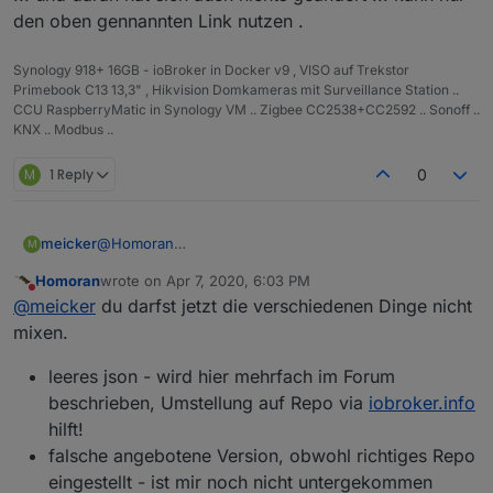
parallelbetrieb gesehen, ich habe nur V4
wäre ein Ansatz - aber ist das möglich ?
den oben gennannten Link nutzen .
Synology 918+ 16GB - ioBroker in Docker v9 , VISO auf Trekstor
Primebook C13 13,3" , Hikvision Domkameras mit Surveillance Station ..
CCU RaspberryMatic in Synology VM .. Zigbee CC2538+CC2592 .. Sonoff ..
KNX .. Modbus ..
M
1 Reply
0
meicker
@
Homoran
M
das kann man aber auch nicht prüfen, oder ? Bei euch
Homoran
wrote on
Apr 7, 2020, 6:03 PM
erscheint alles richtig. Ich habe früher auch super
last edited by
Do not disturb
@
meicker
du darfst jetzt die verschiedenen Dinge nicht
regelmäßig die Updates drin gehabt. Gefühlt seit dem
Boxtausch nicht mehr ... kann mich aber auch
mixen.
täuschen, aber so ruhig war es schon lange nicht
mehr - eigentlich war immer irgendwo ein Adapter der
leeres json - wird hier mehrfach im Forum
ein Update hatte ... ob wichtig oder nicht ...
beschrieben, Umstellung auf Repo via
iobroker.info
hilft!
falsche angebotene Version, obwohl richtiges Repo
eingestellt - ist mir noch nicht untergekommen