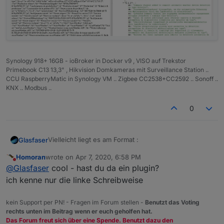
Synology 918+ 16GB - ioBroker in Docker v9 , VISO auf Trekstor
Primebook C13 13,3" , Hikvision Domkameras mit Surveillance Station ..
CCU RaspberryMatic in Synology VM .. Zigbee CC2538+CC2592 .. Sonoff ..
KNX .. Modbus ..
0
Vielleicht liegt es am Format :
Glasfaser
Homoran
wrote on
Apr 7, 2020, 6:58 PM
geöffnet mit Firefox.
last edited by
Do not disturb
@
Glasfaser
cool - hast du da ein plugin?
ich kenne nur die linke Schreibweise
kein Support per PN! - Fragen im Forum stellen -
Benutzt das Voting
rechts unten im Beitrag wenn er euch geholfen hat.
Das Forum freut sich über eine Spende. Benutzt dazu den