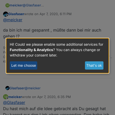
meicker
@
Glasfaser
M
macht euch keinen Kopf - plötzlich klappt es. Ich muss
Glasfaser
wrote on
Apr 7, 2020, 6:11 PM
aber mal kurz was machen und ich möchte das gerne
last edited by
Offline
@
meicker
dokumentieren damit ihr mich nicht für bescheuert
erklärt. Ich schreibe in 20 Minuten ... unglaublich ! :-)
da bin ich mal gespannt , müßte dann bei mir auch
gehen !?
Hi! Could we please enable some additional services for
Synology 918+ 16GB - ioBroker in Docker v9 , VISO auf Trekstor
Functionality & Analytics
? You can always change or
Primebook C13 13,3" , Hikvision Domkameras mit Surveillance Station ..
withdraw your consent later.
CCU RaspberryMatic in Synology VM .. Zigbee CC2538+CC2592 .. Sonoff ..
KNX .. Modbus ..
Let me choose
That's ok
0
@
meicker
Glasfaser
meicker
wrote on
Apr 7, 2020, 6:35 PM
M
da bin ich mal gespannt , müßte dann bei mir auch
last edited by
Offline
@
Glasfaser
gehen !?
Du hast mich auf die Idee gebracht als Du gesagt hat
Du kannst nur den Link oben verwenden. Den habe ich