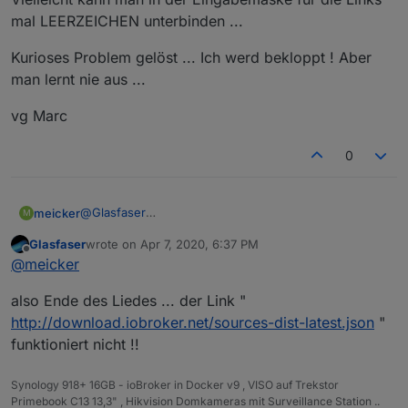
mal LEERZEICHEN unterbinden ...
Kurioses Problem gelöst ... Ich werd bekloppt ! Aber
man lernt nie aus ...
vg Marc
0
@
Glasfaser
meicker
M
Du hast mich auf die Idee gebracht als Du gesagt hat
Glasfaser
wrote on
Apr 7, 2020, 6:37 PM
Du kannst nur den Link oben verwenden. Den habe
last edited by
Offline
@
meicker
ich dann noch einmal kopiert und eingefügt als test:
also Ende des Liedes ... der Link "
Dann habe ich aktualisiert:
http://download.iobroker.net/sources-dist-latest.json
"
funktioniert nicht !!
Denn latest-neu habe ich ebenfalls kopiert und
eingefügt. ABER man kann auf den ersten Blich den
Fehler nicht sehen ... ein Leerzeichen !!! am ENDE
Also ein scheinbar richtig eingegebener Link der nur
Synology 918+ 16GB - ioBroker in Docker v9 , VISO auf Trekstor
zu Problemen führt weil man den Fehler nicht
Primebook C13 13,3" , Hikvision Domkameras mit Surveillance Station ..