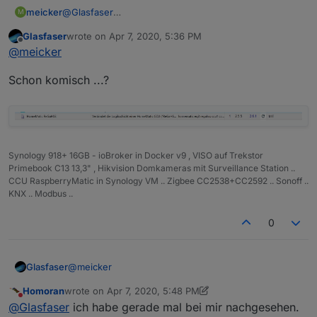
meicker
@
Glasfaser
M
hm-rega auch. Ich habe 2.5.5 und aktuell ist 2.6.1
Glasfaser
wrote on
Apr 7, 2020, 5:36 PM
last edited by
Offline
@
meicker
Schon komisch ...?
Synology 918+ 16GB - ioBroker in Docker v9 , VISO auf Trekstor
Primebook C13 13,3" , Hikvision Domkameras mit Surveillance Station ..
CCU RaspberryMatic in Synology VM .. Zigbee CC2538+CC2592 .. Sonoff ..
KNX .. Modbus ..
0
@
meicker
Glasfaser
Homoran
wrote on
Apr 7, 2020, 5:48 PM
Schon komisch ...?
last edited by Homoran
Apr 7, 2020, 7:54 PM
Do not disturb
@
Glasfaser
ich habe gerade mal bei mir nachgesehen.