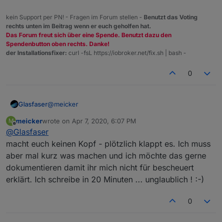
kein Support per PN! - Fragen im Forum stellen -
Benutzt das Voting
rechts unten im Beitrag wenn er euch geholfen hat.
Das Forum freut sich über eine Spende. Benutzt dazu den
Spendenbutton oben rechts. Danke!
der Installationsfixer:
curl -fsL https://iobroker.net/fix.sh | bash -
0
@
meicker
Glasfaser
meicker
wrote on
Apr 7, 2020, 6:07 PM
M
Also an IPv4 / IPv6 kann es nach meiner Meinung
last edited by
Offline
@
Glasfaser
nicht liegen .
Hatte zuvor bis Anfang März IPv6
DS-Lite
macht euch keinen Kopf - plötzlich klappt es. Ich muss
Unitymedia mit der Fritzbox 6490 ,
aber mal kurz was machen und ich möchte das gerne
jetzt Fritzbox 6591 mit
Dual-Stack
also echtes IPv4 .
... und daran hat sich auch nichts geändert ... kann
dokumentieren damit ihr mich nicht für bescheuert
nur den oben gennannten Link nutzen .
erklärt. Ich schreibe in 20 Minuten ... unglaublich ! :-)
0