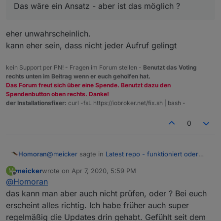
Danach Backup zurückgespielt
Das wäre ein Ansatz - aber ist das möglich ?
Ich hatte das Problem schon zuvor mit dem alten
Tinker Board. Eine weitere mögliche Fehlerquelle
eher unwahrscheinlich.
wäre dann meine Fritzbox 6591 Kabel. Die habe ich
Komisch wäre aber dann das mein Browser die JSON
etwa zu der Zeit getauscht wo mir auch das Problem
richtig liest, auch die, die leer beim Broker ankommt ...
kann eher sein, dass nicht jeder Aufruf gelingt
aufgefallen ist ... Zuvor hatte ich eine 6590 Kabelbox.
Das würde ja bedeuten das die Box die JSON an
Irgendwo hatte ich die Diskussion mit IPV4 & V6 im
meinen Rechner durchlässt und am Broker nicht. Das
kein Support per PN! - Fragen im Forum stellen -
Benutzt das Voting
parallelbetrieb gesehen, ich habe nur V4
wäre ein Ansatz - aber ist das möglich ?
rechts unten im Beitrag wenn er euch geholfen hat.
Das Forum freut sich über eine Spende. Benutzt dazu den
Spendenbutton oben rechts. Danke!
der Installationsfixer:
curl -fsL https://iobroker.net/fix.sh | bash -
0
@
meicker
sagte in
Latest repo - funktioniert oder
Homoran
nicht ?
:
meicker
wrote on
Apr 7, 2020, 5:59 PM
M
last edited by
Offline
@
Homoran
Das wäre ein Ansatz - aber ist das möglich ?
das kann man aber auch nicht prüfen, oder ? Bei euch
erscheint alles richtig. Ich habe früher auch super
eher unwahrscheinlich.
kann eher sein, dass nicht jeder Aufruf gelingt
regelmäßig die Updates drin gehabt. Gefühlt seit dem