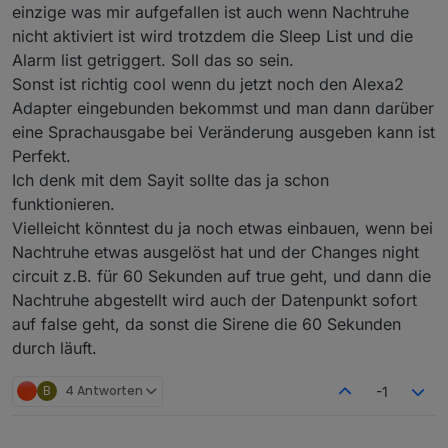
einzige was mir aufgefallen ist auch wenn Nachtruhe
nicht aktiviert ist wird trotzdem die Sleep List und die
erledigt in der neuen Version! Man kann sich die
Zeit in der Konfig einstellen, wie lange der
Alarm list getriggert. Soll das so sein.
Datenpunkt info...... aktiv sein soll! Bitte testen und
Sonst ist richtig cool wenn du jetzt noch den Alexa2
feedback geben.
Adapter eingebunden bekommst und man dann darüber
eine Sprachausgabe bei Veränderung ausgeben kann ist
Perfekt.
Ich denk mit dem Sayit sollte das ja schon
funktionieren.
Vielleicht könntest du ja noch etwas einbauen, wenn bei
Nachtruhe etwas ausgelöst hat und der Changes night
circuit z.B. für 60 Sekunden auf true geht, und dann die
Nachtruhe abgestellt wird auch der Datenpunkt sofort
auf false geht, da sonst die Sirene die 60 Sekunden
durch läuft.
B
4 Antworten
-1