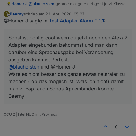
Homer.J.
@
blauholsten
gerade mal getestet geht jetzt Klasse
einzige was mir aufgefallen ist auch wenn Nachtruhe
Baerny
schrieb am
23. Apr. 2020, 05:27
B
nicht aktiviert ist wird trotzdem die Sleep List und die
zuletzt editiert von
Offline
@Homer-J sagte in
Test Adapter Alarm 0.1.1
:
Alarm list getriggert. Soll das so sein.
Sonst ist richtig cool wenn du jetzt noch den Alexa2
Adapter eingebunden bekommst und man dann
Sonst ist richtig cool wenn du jetzt noch den Alexa2
darüber eine Sprachausgabe bei Veränderung
ausgeben kann ist Perfekt.
Adapter eingebunden bekommst und man dann
Ich denk mit dem Sayit sollte das ja schon
darüber eine Sprachausgabe bei Veränderung
funktionieren.
ausgeben kann ist Perfekt.
Vielleicht könntest du ja noch etwas einbauen, wenn
@
blauholsten
und @Homer-J
bei Nachtruhe etwas ausgelöst hat und der Changes
night circuit z.B. für 60 Sekunden auf true geht, und
Wäre es nicht besser das ganze etwas neutraler zu
dann die Nachtruhe abgestellt wird auch der
machen ( ob das möglich ist, weis ich nicht) damit
Datenpunkt sofort auf false geht, da sonst die Sirene
man z. Bsp. auch Sonos Api einbinden könnte
die 60 Sekunden durch läuft.
Baerny
CCU 2 | Intel NUC mit Proxmox
0