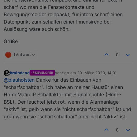
ioBroker.alarm
scharf wo man die Fensterkontakte und
Bewegungsmelder reinpackt, für intern scharf einen
Hier Adapter Beschreibung, Changelog etc.
Datenpunkt zum schalten einer Innensirene bei
Auslösung wäre auch schön.
Grüße
1 Antwort
0
braindead
schrieb am
29. März 2020, 14:01
DEVELOPER
zuletzt editiert von
Offline
@
blauholsten
Danke für das Einbauen von
"scharfschaltbar". Ich habe an meiner Haustür einen
HomeMatic IP Schaltaktor mit Signalleuchte (HmIP-
BSL). Der leuchtet jetzt rot, wenn die Alarmanlage
"aktiv" ist, gelb wenn sie "nicht scharfschaltbar" ist und
grün wenn sie "scharfschaltbar" aber nicht "aktiv" ist.
0