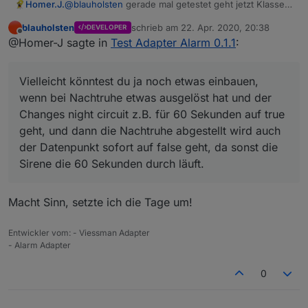
Homer.J.
@
blauholsten
gerade mal getestet geht jetzt Klasse
einzige was mir aufgefallen ist auch wenn Nachtruhe
blauholsten
schrieb am
22. Apr. 2020, 20:38
DEVELOPER
nicht aktiviert ist wird trotzdem die Sleep List und die
zuletzt editiert von
Offline
@Homer-J sagte in
Test Adapter Alarm 0.1.1
:
Alarm list getriggert. Soll das so sein.
Sonst ist richtig cool wenn du jetzt noch den Alexa2
Adapter eingebunden bekommst und man dann
Vielleicht könntest du ja noch etwas einbauen,
darüber eine Sprachausgabe bei Veränderung
ausgeben kann ist Perfekt.
wenn bei Nachtruhe etwas ausgelöst hat und der
Ich denk mit dem Sayit sollte das ja schon
Changes night circuit z.B. für 60 Sekunden auf true
funktionieren.
geht, und dann die Nachtruhe abgestellt wird auch
Vielleicht könntest du ja noch etwas einbauen, wenn
der Datenpunkt sofort auf false geht, da sonst die
bei Nachtruhe etwas ausgelöst hat und der Changes
night circuit z.B. für 60 Sekunden auf true geht, und
Sirene die 60 Sekunden durch läuft.
dann die Nachtruhe abgestellt wird auch der
Datenpunkt sofort auf false geht, da sonst die Sirene
die 60 Sekunden durch läuft.
Macht Sinn, setzte ich die Tage um!
Entwickler vom: - Viessman Adapter
- Alarm Adapter
0