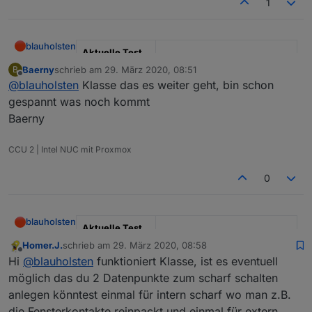
1
blauholsten
Aktuelle Test
Version
3.6.x
Baerny
schrieb am
29. März 2020, 08:51
B
zuletzt editiert von
Offline
@
blauholsten
Klasse das es weiter geht, bin schon
Veröffentlichun
22.12.2022
gespannt was noch kommt
gsdatum
Baerny
Github Link
https://github.com/misanorot/
ioBroker.alarm
CCU 2 | Intel NUC mit Proxmox
Hier Adapter Beschreibung, Changelog etc.
0
blauholsten
Aktuelle Test
Version
3.6.x
Homer.J.
schrieb am
29. März 2020, 08:58
zuletzt editiert von
Offline
Hi
@
blauholsten
funktioniert Klasse, ist es eventuell
Veröffentlichun
22.12.2022
möglich das du 2 Datenpunkte zum scharf schalten
gsdatum
anlegen könntest einmal für intern scharf wo man z.B.
Github Link
https://github.com/misanorot/
die Fensterkontakte reinpackt und einmal für extern