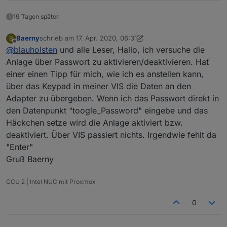
19 Tagen später
Baerny
schrieb am
17. Apr. 2020, 06:31
B
zuletzt editiert von Baerny
Offline
@
blauholsten
und alle Leser, Hallo, ich versuche die
Anlage über Passwort zu aktivieren/deaktivieren. Hat
einer einen Tipp für mich, wie ich es anstellen kann,
über das Keypad in meiner VIS die Daten an den
Adapter zu übergeben. Wenn ich das Passwort direkt in
den Datenpunkt "toogle_Password" eingebe und das
Häckchen setze wird die Anlage aktiviert bzw.
deaktiviert. Über VIS passiert nichts. Irgendwie fehlt da
"Enter"
Gruß Baerny
CCU 2 | Intel NUC mit Proxmox
0