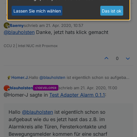
Lassen Sie mich wählen
Das ist ok
@
Baerny
sagte in
Test Adapter Alarm 0.1.1
:
blauholsten
Baerny
schrieb am
21. Apr. 2020, 10:57
B
zuletzt editiert von
Offline
@
blauholsten
Danke, jetzt hats klick gemacht
@
blauholsten
die Möglichkeit per script ein
Passwort abzufragen wie in dem anderen
Hi,
Tread beschrieben, kenn ich. Ich frage mich
CCU 2 | Intel NUC mit Proxmox
nur warum du im Adapter dann eine
In vis kannst du z.B. ein Input Widget nehmen,
Passwortabfrage integriert hast. Das verstehe
0
dann ist kein Skript erforderlich!
ich nicht.
Hallo
@
blauholsten
ist eigentlich schon so aufgebaut
Homer.J.
wie du es jetzt hast das z.B. im Alarmkreis alle Türen,
blauholsten
schrieb am
21. Apr. 2020, 11:00
DEVELOPER
Fensterkontakte und Bewegungsmelder kommen für
Grüße
zuletzt editiert von
Offline
@Homer-J sagte in
Test Adapter Alarm 0.1.1
:
eine scharf Schaltung bei Abwesenheit, und einen
bei Anwesenheit für Nachts da könnte man doch
jetzt den Nachtkreis nehmen wo nur die Fenster und
Hallo
@
blauholsten
ist eigentlich schon so
Türkontakte reinkommen, wenn dann z.B. ein
Fenster geöffnet wird soll die Innensirene auslösen
aufgebaut wie du es jetzt hast das z.B. im
oder was auch immer.
Alarmkreis alle Türen, Fensterkontakte und
Hoffe hab es jetzt verständlich geschrieben.
Bewegungsmelder kommen für eine scharf