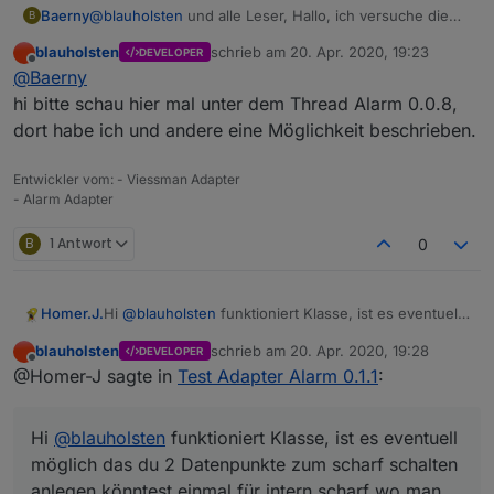
Baerny
@
blauholsten
und alle Leser, Hallo, ich versuche die
B
Anlage über Passwort zu aktivieren/deaktivieren. Hat
blauholsten
schrieb am
20. Apr. 2020, 19:23
DEVELOPER
einer einen Tipp für mich, wie ich es anstellen kann,
zuletzt editiert von
Offline
@
Baerny
über das Keypad in meiner VIS die Daten an den
Adapter zu übergeben. Wenn ich das Passwort direkt
hi bitte schau hier mal unter dem Thread Alarm 0.0.8,
in den Datenpunkt "toogle_Password" eingebe und das
dort habe ich und andere eine Möglichkeit beschrieben.
Häckchen setze wird die Anlage aktiviert bzw.
deaktiviert. Über VIS passiert nichts. Irgendwie fehlt da
Entwickler vom: - Viessman Adapter
"Enter"
- Alarm Adapter
Gruß Baerny
B
1 Antwort
0
Hi
@
blauholsten
funktioniert Klasse, ist es eventuell
Homer.J.
möglich das du 2 Datenpunkte zum scharf schalten
blauholsten
schrieb am
20. Apr. 2020, 19:28
DEVELOPER
anlegen könntest einmal für intern scharf wo man
Grüße
zuletzt editiert von
Offline
@Homer-J sagte in
Test Adapter Alarm 0.1.1
:
z.B. die Fensterkontakte reinpackt und einmal für
extern scharf wo man die Fensterkontakte und
Bewegungsmelder reinpackt, für intern scharf einen
Hi
@
blauholsten
funktioniert Klasse, ist es eventuell
Datenpunkt zum schalten einer Innensirene bei
Auslösung wäre auch schön.
möglich das du 2 Datenpunkte zum scharf schalten
anlegen könntest einmal für intern scharf wo man