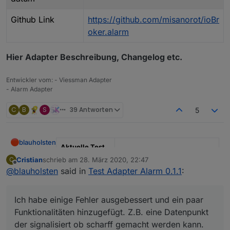
Github Link
https://github.com/misanorot/ioBr
oker.alarm
Hier Adapter Beschreibung, Changelog etc.
Entwickler vom: - Viessman Adapter
- Alarm Adapter
C
B
S
39 Antworten
5
blauholsten
Aktuelle Test
Version
3.6.x
Cristian
schrieb am
28. März 2020, 22:47
C
zuletzt editiert von
Offline
@
blauholsten
said in
Test Adapter Alarm 0.1.1
:
Veröffentlichun
22.12.2022
gsdatum
Ich habe einige Fehler ausgebessert und ein paar
Github Link
https://github.com/misanorot/
Funktionalitäten hinzugefügt. Z.B. eine Datenpunkt
ioBroker.alarm
der signalisiert ob scharff gemacht werden kann.