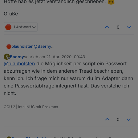
Hoffe hab es jetzt verständlich geschrieben.
die Überwachung und Aktivierbarkeit des
Warnkreises.
Grüße
1 Antwort
0
blauholsten
@
Baerny
hi bitte schau hier mal unter dem Thread Alarm
Baerny
schrieb am
21. Apr. 2020, 09:43
B
0.0.8, dort habe ich und andere eine Möglichkeit
zuletzt editiert von
Offline
@
blauholsten
die Möglichkeit per script ein Passwort
beschrieben.
abzufragen wie in dem anderen Tread beschrieben,
kenn ich. Ich frage mich nur warum du im Adapter dann
eine Passwortabfrage integriert hast. Das verstehe ich
nicht.
CCU 2 | Intel NUC mit Proxmox
0