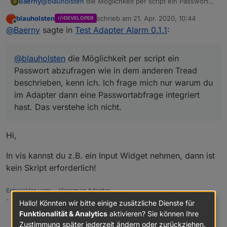
Baerny
@
blauholsten
die Möglichkeit per script ein Passwort
B
abzufragen wie in dem anderen Tread beschrieben,
blauholsten
schrieb am
21. Apr. 2020, 10:44
DEVELOPER
kenn ich. Ich frage mich nur warum du im Adapter dann
zuletzt editiert von
Offline
@
Baerny
sagte in
Test Adapter Alarm 0.1.1
:
eine Passwortabfrage integriert hast. Das verstehe ich
nicht.
@
blauholsten
die Möglichkeit per script ein
Passwort abzufragen wie in dem anderen Tread
beschrieben, kenn ich. Ich frage mich nur warum du
im Adapter dann eine Passwortabfrage integriert
hast. Das verstehe ich nicht.
Hi,
In vis kannst du z.B. ein Input Widget nehmen, dann ist
kein Skript erforderlich!
Entwickler vom: - Viessman Adapter
- Alarm Adapter
Hallo! Könnten wir bitte einige zusätzliche Dienste für
Funktionalität & Analytics
aktivieren? Sie können Ihre
0
Zustimmung später jederzeit ändern oder zurückziehen.