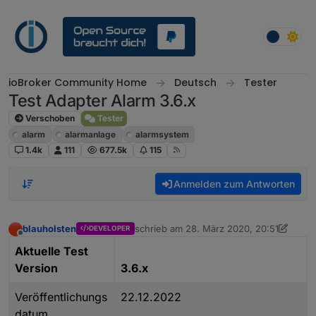
Weiter zum Inhalt
ioBroker Community Home
Deutsch
Tester
Test Adapter Alarm 3.6.x
Verschoben
Tester
alarm
alarmanlage
alarmsystem
1.4k
111
677.5k
115
Anmelden zum Antworten
blauholsten
schrieb am
28. März 2020, 20:51
DEVELOPER
zuletzt editiert von blauholsten
1. Juni 20
Offline
Aktuelle Test
Version
3.6.x
Veröffentlichungs
22.12.2022
datum