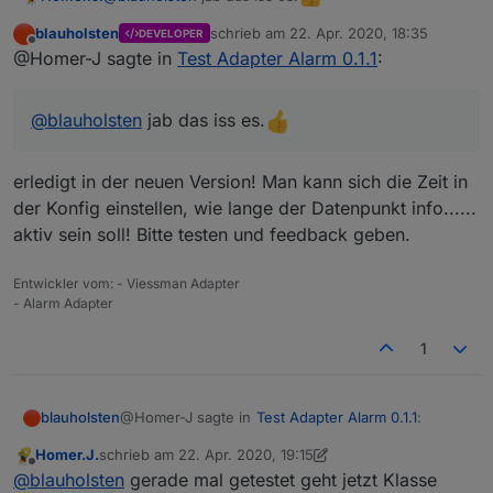
blauholsten
schrieb am
22. Apr. 2020, 18:35
DEVELOPER
zuletzt editiert von
Offline
@Homer-J sagte in
Test Adapter Alarm 0.1.1
:
@
blauholsten
jab das iss es.
erledigt in der neuen Version! Man kann sich die Zeit in
der Konfig einstellen, wie lange der Datenpunkt info......
aktiv sein soll! Bitte testen und feedback geben.
Entwickler vom: - Viessman Adapter
- Alarm Adapter
1
@Homer-J sagte in
Test Adapter Alarm 0.1.1
:
blauholsten
Homer.J.
schrieb am
22. Apr. 2020, 19:15
zuletzt editiert von Homer.J.
Offline
@
blauholsten
jab das iss es.
@
blauholsten
gerade mal getestet geht jetzt Klasse