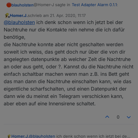
@Homer-J sagte in
Test Adapter Alarm 0.1.1
:
blauholsten
Homer.J.
schrieb am
21. Apr. 2020, 11:17
zuletzt editiert von
Offline
Hallo
@
blauholsten
ist eigentlich schon so
@
blauholsten
ich denk schon wenn ich jetzt bei der
aufgebaut wie du es jetzt hast das z.B. im
Nachtruhe nur die Kontakte rein nehme die ich dafür
Eigentlich schon, aber ich steh trotzdem etwas auf
Alarmkreis alle Türen, Fensterkontakte und
benötige,
dem Schlauch:woman-facepalming:
Bewegungsmelder kommen für eine scharf
die Nachtruhe konnte aber nicht geschalten werden
Du würdest quasi gerne einen Datenpunkt haben,
Schaltung bei Abwesenheit, und einen bei
der gesetzt wird wenn es eine Veränderung z.B
Anwesenheit für Nachts da könnte man doch
soweit ich weiss, das geht doch nur über die von dir
bei der Nachtruhe kommt und der ggf. wie die
Du falls du das meinst, wäre das von der
jetzt den Nachtkreis nehmen wo nur die
angelegten datenpunkte ab welcher Zeit die Nachtruhe
eigentliche Sirene funktioniert?
Funktionsweise wie Benachrichtigungen...
Fenster und Türkontakte reinkommen, wenn
an oder aus geht, oder ?. Kannst du die Nachtruhe nicht
dann z.B. ein Fenster geöffnet wird soll die
einfach schaltbar machen wenn man z.B. ins Bett geht
Innensirene auslösen oder was auch immer.
Hoffe hab es jetzt verständlich geschrieben.
das man dann die Nachtruhe einschalten kann, wie das
eigentliche scharfschalten, und einen Datenpunkt der
dann wie du meinst ein Telegram verschicken kann,
Grüße
aber eben auf eine Innensirene schaltet.
0
Homer.J.
@
blauholsten
ich denk schon wenn ich jetzt bei der