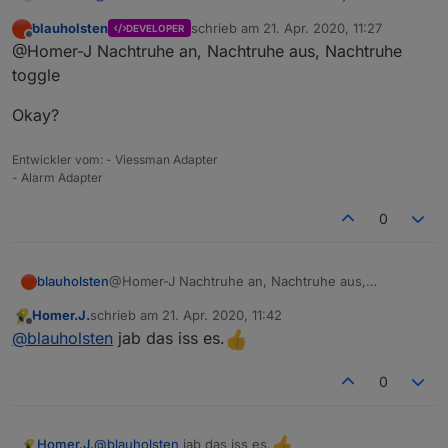
Nachtruhe nur die Kontakte rein nehme die ich dafür
blauholsten
schrieb am
21. Apr. 2020, 11:27
DEVELOPER
benötige,
zuletzt editiert von
Offline
@Homer-J Nachtruhe an, Nachtruhe aus, Nachtruhe
die Nachtruhe konnte aber nicht geschalten werden
soweit ich weiss, das geht doch nur über die von dir
toggle
angelegten datenpunkte ab welcher Zeit die
Nachtruhe an oder aus geht, oder ?. Kannst du die
Okay?
Nachtruhe nicht einfach schaltbar machen wenn man
z.B. ins Bett geht das man dann die Nachtruhe
Entwickler vom: - Viessman Adapter
einschalten kann, wie das eigentliche scharfschalten,
- Alarm Adapter
und einen Datenpunkt der dann wie du meinst ein
Telegram verschicken kann, aber eben auf eine
0
Innensirene schaltet.
@Homer-J Nachtruhe an, Nachtruhe aus,
blauholsten
Nachtruhe toggle
Homer.J.
schrieb am
21. Apr. 2020, 11:42
Okay?
zuletzt editiert von
Offline
@
blauholsten
jab das iss es.
0
@
blauholsten
jab das iss es.
Homer.J.