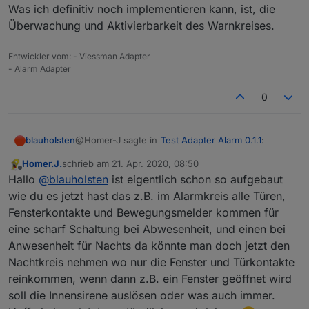
Was ich definitiv noch implementieren kann, ist, die
Überwachung und Aktivierbarkeit des Warnkreises.
Entwickler vom: - Viessman Adapter
- Alarm Adapter
0
@Homer-J sagte in
Test Adapter Alarm 0.1.1
:
blauholsten
Homer.J.
schrieb am
21. Apr. 2020, 08:50
zuletzt editiert von
Offline
Hi
@
blauholsten
funktioniert Klasse, ist es
Hallo
@
blauholsten
ist eigentlich schon so aufgebaut
eventuell möglich das du 2 Datenpunkte zum
wie du es jetzt hast das z.B. im Alarmkreis alle Türen,
Hi,
scharf schalten anlegen könntest einmal für
Fensterkontakte und Bewegungsmelder kommen für
intern scharf wo man z.B. die
eine scharf Schaltung bei Abwesenheit, und einen bei
sorry für die etwas verzögerte Antwort, aber ich
Fensterkontakte reinpackt und einmal für
dachte das ich in letzter Zeit mehr finden...
extern scharf wo man die Fensterkontakte
Anwesenheit für Nachts da könnte man doch jetzt den
PS: Allerdings sind massive Veränderungen so
Ich lass jetzt schon mehrfach von einer Internen
und Bewegungsmelder reinpackt, für intern
Nachtkreis nehmen wo nur die Fenster und Türkontakte
einfach nicht mehr möglich. Allerdings denke ich,
Sirene und zwei Kreisen. Bitte mal genauer
scharf einen Datenpunkt zum schalten einer
reinkommen, wenn dann z.B. ein Fenster geöffnet wird
dass man mit dem Alarm- und Warnkreis ja
erklären, danke.
Innensirene bei Auslösung wäre auch schön.
soll die Innensirene auslösen oder was auch immer.
eigentlich die Wünsche abdeckt???
Grüße
Was ich definitiv noch implementieren kann, ist,