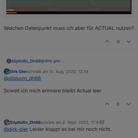
Welchen Datenpunkt muss ich aber für ACTUAL nutzen?
0
@
dirk-gier
SlipKoRn_DH88
S
Ich denke ich komme der Sache näher. Im
Dirk Gier
schrieb am
31. Aug. 2022, 13:34
Alias-Manager Adapter habe ich nun
zuletzt editiert von
Offline
@
slipkorn_dh88
folgendes:
Soweit ich mich erinnere bleibt Actual leer
0
SlipKoRn_DH88
schrieb am
2. Sept. 2022, 17:37
S
zuletzt editiert von SlipKoRn_DH88
9. Feb. 2022, 1
Welchen Datenpunkt muss ich aber für
Offline
@
dirk-gier
Leider klappt es bei mir noch nicht.
ACTUAL nutzen?