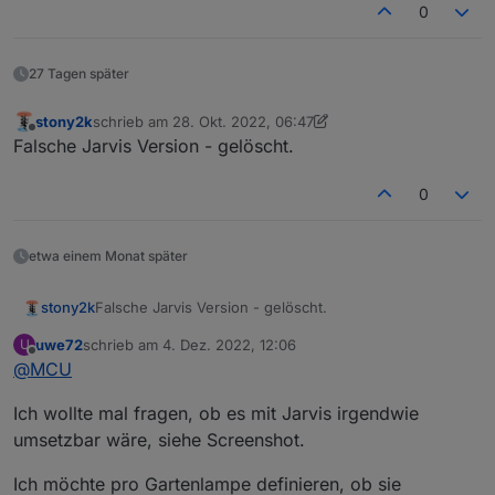
0
https://mcuiobroker.gitbook.io/jarvis-
infos/jarvis/beispiele/geraete-
einstellungen/actionelement/dropdownaction
27 Tagen später
stony2k
schrieb am
28. Okt. 2022, 06:47
zuletzt editiert von stony2k
Offline
Falsche Jarvis Version - gelöscht.
0
etwa einem Monat später
stony2k
Falsche Jarvis Version - gelöscht.
uwe72
schrieb am
4. Dez. 2022, 12:06
U
zuletzt editiert von
Offline
@
MCU
Ich wollte mal fragen, ob es mit Jarvis irgendwie
umsetzbar wäre, siehe Screenshot.
Ich möchte pro Gartenlampe definieren, ob sie