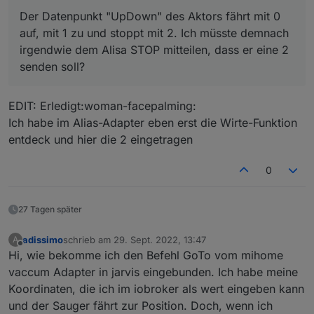
Der Datenpunkt "UpDown" des Aktors fährt mit 0
auf, mit 1 zu und stoppt mit 2. Ich müsste demnach
irgendwie dem Alisa STOP mitteilen, dass er eine 2
senden soll?
EDIT: Erledigt:woman-facepalming:
Ich habe im Alias-Adapter eben erst die Wirte-Funktion
entdeck und hier die 2 eingetragen
0
27 Tagen später
adissimo
schrieb am
29. Sept. 2022, 13:47
A
zuletzt editiert von
Offline
Hi, wie bekomme ich den Befehl GoTo vom mihome
vaccum Adapter in jarvis eingebunden. Ich habe meine
Koordinaten, die ich im iobroker als wert eingeben kann
und der Sauger fährt zur Position. Doch, wenn ich