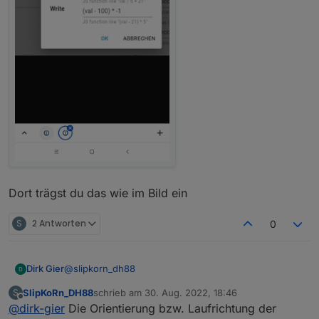
Dort trägst du das wie im Bild ein
S
2 Antworten
0
@
slipkorn_dh88
Dirk Gier
SlipKoRn_DH88
schrieb am
30. Aug. 2022, 18:46
S
Du musst die Orientierung umkehren über das
zuletzt editiert von
Offline
@
dirk-gier
Die Orientierung bzw. Laufrichtung der
bearbeiten Symbol im alias, wenn du den Datenpunkt