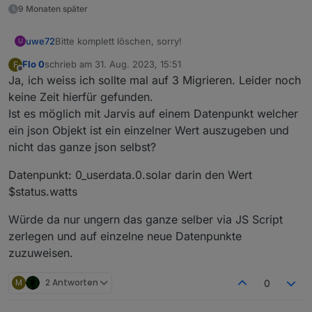
9 Monaten später
uwe72
Bitte komplett löschen, sorry!
U
Flo 0
schrieb am
31. Aug. 2023, 15:51
F
zuletzt editiert von
Offline
Ja, ich weiss ich sollte mal auf 3 Migrieren. Leider noch
keine Zeit hierfür gefunden.
Ist es möglich mit Jarvis auf einem Datenpunkt welcher
ein json Objekt ist ein einzelner Wert auszugeben und
nicht das ganze json selbst?
Datenpunkt: 0_userdata.0.solar darin den Wert
$status.watts
Würde da nur ungern das ganze selber via JS Script
zerlegen und auf einzelne neue Datenpunkte
zuzuweisen.
M
2 Antworten
0