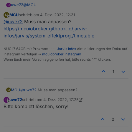
@
MCU
uwe72
U
MCU
schrieb am
4. Dez. 2022, 12:31
M
Ich wollte mal fragen, ob es mit Jarvis irgendwie
zuletzt editiert von
Offline
@
uwe72
Muss man anpassen?
umsetzbar wäre, siehe Screenshot.
Ich möchte pro Gartenlampe definieren, ob sie
https://mcuiobroker.gitbook.io/jarvis-
Bestandteil der automatisierten Gartenbeleuchtung ist
infos/jarvis/system-effektprog./timetable
oder nicht und falls ja, zu welchen Zeiten die Lampe
Vermutlich wären es pro Lampen eher 3 Zeilen in
(durch ioBroker Script) ein- bzw. ausgeschalten wird.
Jarvis. Gibt es eine Art InputField für Auswahl von einer
NUC i7 64GB mit Proxmox ----
Jarvis Infos
Aktualisierungen der Doku auf
Uhrzeit?
Instagram verfolgen ->
mcuiobroker Instagram
Wenn Euch mein Vorschlag geholfen hat, bitte rechts "^" klicken.
1
MCU
@
uwe72
Muss man anpassen?
M
https://mcuiobroker.gitbook.io/jarvis-infos/jarvis/system-
uwe72
schrieb am
4. Dez. 2022, 17:25
U
effektprog./timetable
zuletzt editiert von uwe72
12. Apr. 2022, 18:39
Offline
Bitte komplett löschen, sorry!
0