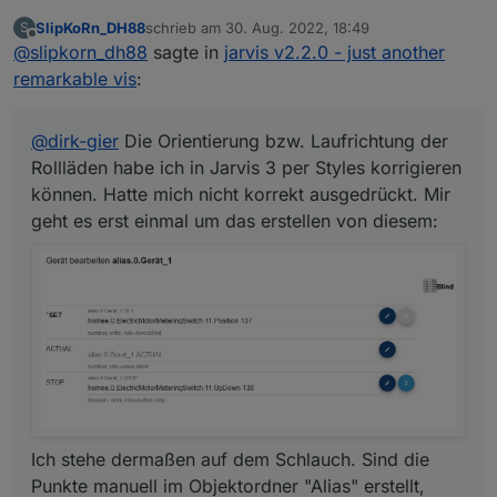
der Rollläden habe ich in Jarvis 3 per Styles
SlipKoRn_DH88
schrieb am
30. Aug. 2022, 18:49
S
korrigieren können. Mir geht es erst einmal um
zuletzt editiert von
Offline
@
slipkorn_dh88
sagte in
jarvis v2.2.0 - just another
das erstellen von diesem:
remarkable vis
:
@
dirk-gier
Die Orientierung bzw. Laufrichtung der
Rollläden habe ich in Jarvis 3 per Styles korrigieren
können. Hatte mich nicht korrekt ausgedrückt. Mir
Ich stehe dermaßen auf dem Schlauch. Sind
geht es erst einmal um das erstellen von diesem:
die Punkte manuell im Objektordner "Alias"
erstellt, oder hast du den Alias Manager
genutzt?
Ich stehe dermaßen auf dem Schlauch. Sind die
Punkte manuell im Objektordner "Alias" erstellt,