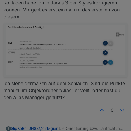
Level nimmst.
Dort trägst du das wie im Bild ein
Rollläden habe ich in Jarvis 3 per Styles korrigieren
können. Mir geht es erst einmal um das erstellen von
diesem:
Ich stehe dermaßen auf dem Schlauch. Sind die Punkte
manuell im Objektordner "Alias" erstellt, oder hast du
den Alias Manager genutzt?
0
SlipKoRn_DH88
@
dirk-gier
Die Orientierung bzw. Laufrichtung
S