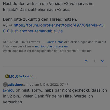
Hast du den wirklich die Version v2 von jarvis im
Einsatz? Das sieht eher nach v3 aus.
Dann bitte zukünftig den Thread nutzen:
v3 ->
https://forum.iobroker.net/topic/49776/jarvis-v3-
0-0-just-another-remarkable-vis
NUC i7 64GB mit Proxmox ----
Jarvis Infos
Aktualisierungen der Doku auf
Instagram verfolgen ->
mcuiobroker Instagram
Wenn Euch mein Vorschlag geholfen hat, bitte rechts "^" klicken.
1
@
adissimo
MCU
M
Hier InputAction nutzen und im Layout auch.
adissimo
schrieb am
1. Okt. 2022, 07:47
A
Hast du den wirklich die Version v2 von jarvis im Einsatz?
zuletzt editiert von
Offline
@
mcu
oh mist, sorry...habs gar nicht gecheckt, dass ich
Das sieht eher nach v3 aus.
Dann bitte zukünftig den Thread nutzen:
in v2 bin...vielen Dank für deine Hilfe. Werde ich
v3 ->
https://forum.iobroker.net/topic/49776/jarvis-v3-0-
versuchen.
Oder wenn du feststehende Begriffe / Positionen
0-just-another-remarkable-vis
definieren kannst, dann DropDownAction nutzen.