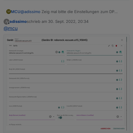
MCU
@
adissimo
Zeig mal bitte die Einstellungen zum DP
M
(Gerät) in jarvis.
adissimo
schrieb am
30. Sept. 2022, 20:34
A
zuletzt editiert von
Offline
@
mcu