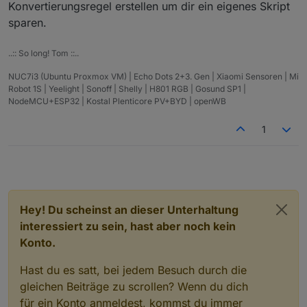
zerlegen und auf einzelne neue Datenpunkte
Konvertierungsregel erstellen um dir ein eigenes Skript
zuzuweisen.
sparen.
..:: So long! Tom ::..
NUC7i3 (Ubuntu Proxmox VM) | Echo Dots 2+3. Gen | Xiaomi Sensoren | Mi
Robot 1S | Yeelight | Sonoff | Shelly | H801 RGB | Gosund SP1 |
NodeMCU+ESP32 | Kostal Plenticore PV+BYD | openWB
1
Hey! Du scheinst an dieser Unterhaltung
interessiert zu sein, hast aber noch kein
Konto.
Hast du es satt, bei jedem Besuch durch die
gleichen Beiträge zu scrollen? Wenn du dich
für ein Konto anmeldest, kommst du immer