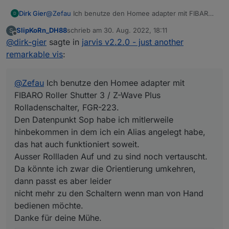
Dirk Gier
@
Zefau
Ich benutze den Homee adapter mit FIBARO
Roller Shutter 3 / Z-Wave Plus Rolladenschalter, FGR-
SlipKoRn_DH88
schrieb am
30. Aug. 2022, 18:11
S
223.
zuletzt editiert von
Offline
@
dirk-gier
sagte in
jarvis v2.2.0 - just another
Den Datenpunkt Sop habe ich mitlerweile
hinbekommen in dem ich ein Alias angelegt habe, das
remarkable vis
:
hat auch funktioniert soweit.
Ausser Rollladen Auf und zu sind noch vertauscht. Da
könnte ich zwar die Orientierung umkehren, dann
@
Zefau
Ich benutze den Homee adapter mit
passt es aber leider
FIBARO Roller Shutter 3 / Z-Wave Plus
nicht mehr zu den Schaltern wenn man von Hand
Rolladenschalter, FGR-223.
bedienen möchte.
Den Datenpunkt Sop habe ich mitlerweile
Danke für deine Mühe.
hinbekommen in dem ich ein Alias angelegt habe,
das hat auch funktioniert soweit.
Ausser Rollladen Auf und zu sind noch vertauscht.
Da könnte ich zwar die Orientierung umkehren,
dann passt es aber leider
nicht mehr zu den Schaltern wenn man von Hand
bedienen möchte.
Danke für deine Mühe.