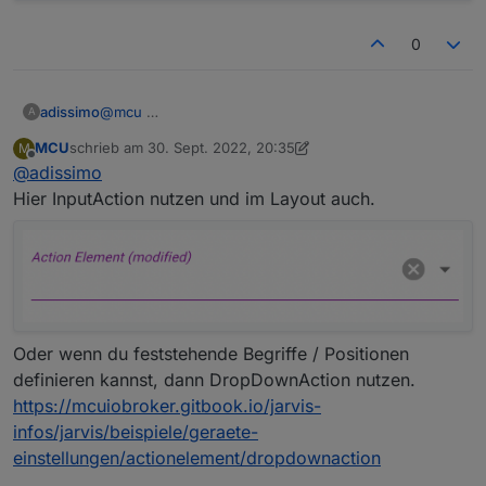
0
adissimo
@
mcu
A
MCU
schrieb am
30. Sept. 2022, 20:35
M
zuletzt editiert von MCU
Offline
@
adissimo
Hier InputAction nutzen und im Layout auch.
Oder wenn du feststehende Begriffe / Positionen
definieren kannst, dann DropDownAction nutzen.
https://mcuiobroker.gitbook.io/jarvis-
infos/jarvis/beispiele/geraete-
einstellungen/actionelement/dropdownaction