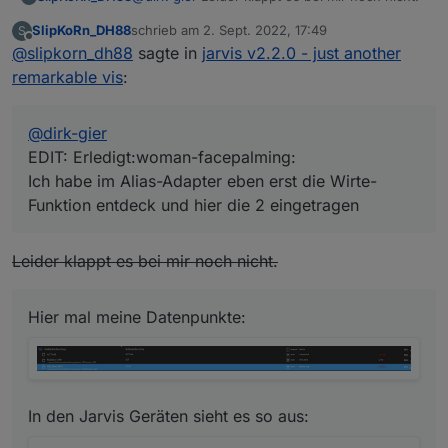
SlipKoRn_DH88
schrieb am
2. Sept. 2022, 17:49
S
Hier mal meine Datenpunkte:
zuletzt editiert von
Offline
@
slipkorn_dh88
sagte in
jarvis v2.2.0 - just another
In den Jarvis Geräten sieht es so aus:
remarkable vis
:
Und die Konfiguration des Widgets:
@
dirk-gier
Der Datenpunkt "UpDown" des Aktors fährt mit
EDIT: Erledigt:woman-facepalming:
0 auf, mit 1 zu und stoppt mit 2. Ich müsste
Ich habe im Alias-Adapter eben erst die Wirte-
demnach irgendwie dem Alisa STOP mitteilen,
Funktion entdeck und hier die 2 eingetragen
dass er eine 2 senden soll?
Leider klappt es bei mir noch nicht.
Hier mal meine Datenpunkte:
In den Jarvis Geräten sieht es so aus: