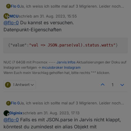
Ja, ich weiss ich sollte mal auf 3 Migrieren. Leider noch
Flo 0
F
keine Zeit hierfür gefunden.
MCU
schrieb am
31. Aug. 2023, 15:55
M
Ist es möglich mit Jarvis auf einem Datenpunkt welcher
Datenpunkt: 0_userdata.0.solar darin den Wert
zuletzt editiert von
Offline
@
flo-0
Du kannst es versuchen.
ein json Objekt ist ein einzelner Wert auszugeben und
$status.watts
nicht das ganze json selbst?
Würde da nur ungern das ganze selber via JS Script
Datenpunkt-Eigenschaften
zerlegen und auf einzelne neue Datenpunkte
zuzuweisen.
{
"value"
:
"val => JSON.parse(val).status.watts"
}
NUC i7 64GB mit Proxmox ----
Jarvis Infos
Aktualisierungen der Doku auf
Instagram verfolgen ->
mcuiobroker Instagram
Wenn Euch mein Vorschlag geholfen hat, bitte rechts "^" klicken.
F
1 Antwort
1
Ja, ich weiss ich sollte mal auf 3 Migrieren. Leider noch
Flo 0
F
keine Zeit hierfür gefunden.
Diginix
schrieb am
31. Aug. 2023, 17:13
Ist es möglich mit Jarvis auf einem Datenpunkt welcher
Datenpunkt: 0_userdata.0.solar darin den Wert
zuletzt editiert von
Offline
@
flo-0
Falls es mit JSON.parse in Jarvis nicht klappt,
ein json Objekt ist ein einzelner Wert auszugeben und
$status.watts
nicht das ganze json selbst?
Würde da nur ungern das ganze selber via JS Script
könntest du zumindest ein alias Objekt mit