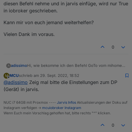
diesen Befehl nehme und in jarvis einfüge, wird nur True
in iobroker geschrieben.
Kann mir von euch jemand weiterhelfen?
Vielen Dank im voraus.
0
Hi, wie bekomme ich den Befehl GoTo vom mihome
adissimo
A
vaccum Adapter in jarvis eingebunden. Ich habe
MCU
schrieb am
29. Sept. 2022, 18:52
M
meine Koordinaten, die ich im iobroker als wert
Kann mir von euch jemand weiterhelfen?
zuletzt editiert von
Offline
@
adissimo
Zeig mal bitte die Einstellungen zum DP
eingeben kann und der Sauger fährt zur Position.
Doch, wenn ich diesen Befehl nehme und in jarvis
Vielen Dank im voraus.
(Gerät) in jarvis.
einfüge, wird nur True in iobroker geschrieben.
NUC i7 64GB mit Proxmox ----
Jarvis Infos
Aktualisierungen der Doku auf
Instagram verfolgen ->
mcuiobroker Instagram
Wenn Euch mein Vorschlag geholfen hat, bitte rechts "^" klicken.
0