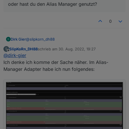
oder hast du den Alias Manager genutzt?
0
@
slipkorn_dh88
Dirk Gier
SlipKoRn_DH88
schrieb am
30. Aug. 2022, 19:27
S
Du musst die Orientierung umkehren über das
zuletzt editiert von
Offline
@
dirk-gier
bearbeiten Symbol im alias, wenn du den Datenpunkt
Level nimmst.
Dort trägst du das wie im Bild ein
Ich denke ich komme der Sache näher. Im Alias-
Manager Adapter habe ich nun folgendes: