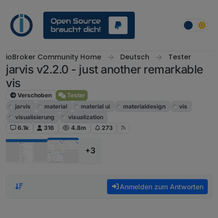
Weiter zum Inhalt
ioBroker Community Home
Deutsch
Tester
jarvis v2.2.0 - just another remarkable
vis
Verschoben
Tester
jarvis
material
material ui
materialdesign
vis
visualisierung
visualization
6.1k
316
4.8m
273
+3
Anmelden zum Antworten