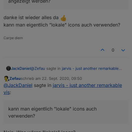
angezeigt werden?
danke ist wieder alles da
kann man eigentlich "lokale" icons auch verwenden?
Carpe diem
0
@
Zefau
sagte in
jarvis - just another remarkable
JackDaniel
vis
:
Zefau
schrieb am
22. Sept. 2020, 09:50
zuletzt editiert von
Offline
@
WW1983
@
JackDaniel
sagte in
jarvis - just
@
JackDaniel
sagte in
jarvis - just another remarkable
another remarkable vis
:
vis
:
danke ist wieder alles da
kann man eigentlich "lokale" icons auch
hab jetzt auch mal auf rc11 aktualisiert,
verwenden?
kann man eigentlich "lokale" icons auch
jetzt sind bei mir die icons weg
verwenden?
Könnt ihr beide die
rc-12
probieren, ob die
Icons angezeigt werden?