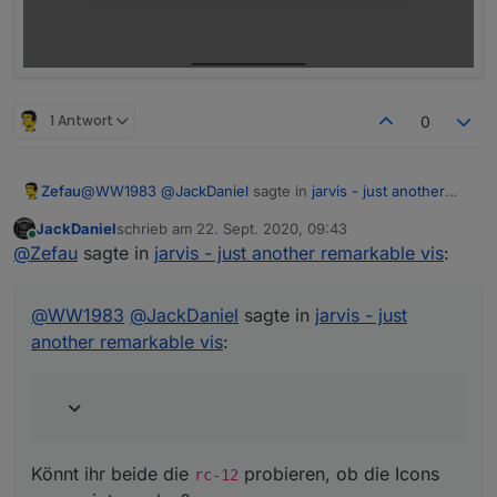
1 Antwort
0
@
WW1983
@
JackDaniel
sagte in
jarvis - just another
Zefau
remarkable vis
:
JackDaniel
schrieb am
22. Sept. 2020, 09:43
zuletzt editiert von
Online
hab jetzt auch mal auf rc11 aktualisiert, jetzt sind bei
@
Zefau
sagte in
jarvis - just another remarkable vis
:
mir die icons weg
Könnt ihr beide die
rc-12
probieren, ob die Icons
angezeigt werden?
@
WW1983
@
JackDaniel
sagte in
jarvis - just
another remarkable vis
:
Könnt ihr beide die
probieren, ob die Icons
rc-12