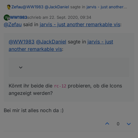
@
WW1983
@
JackDaniel
sagte in
jarvis - just another
Zefau
remarkable vis
:
WW1983
schrieb am
22. Sept. 2020, 09:34
W
zuletzt editiert von
Offline
@
Zefau
said in
hab jetzt auch mal auf rc11 aktualisiert, jetzt sind bei
jarvis - just another remarkable vis
:
mir die icons weg
Könnt ihr beide die
rc-12
probieren, ob die Icons
angezeigt werden?
@
WW1983
@
JackDaniel
sagte in
jarvis - just
another remarkable vis
:
Könnt ihr beide die
probieren, ob die Icons
rc-12
angezeigt werden?
Bei mir ist alles noch da :)
0