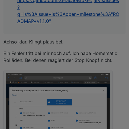
https://github.com/Zefau/ioBroker.jarvis/issues
?
q=is%3Aissue+is%3Aopen+milestone%3A"RO
ADMAP+v1.1.0"
Achso klar. Klingt plausibel.
Ein Fehler tritt bei mir noch auf. Ich habe Homematic
Rolläden. Bei denen reagiert der Stop Knopf nicht.