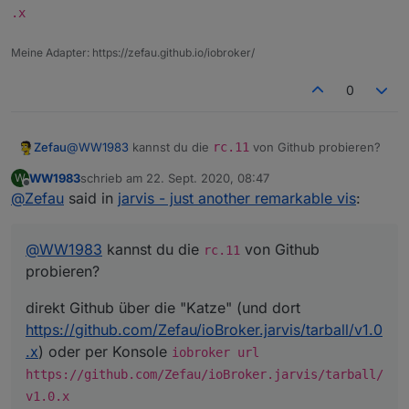
.x
Kannst du mal ein Screenshot von der Widget
Konfiguration machen bitte?
Meine Adapter: https://zefau.github.io/iobroker/
0
@
WW1983
kannst du die
rc.11
von Github probieren?
Zefau
WW1983
schrieb am
22. Sept. 2020, 08:47
W
direkt Github über die "Katze" (und dort
zuletzt editiert von
Offline
@
Zefau
said in
jarvis - just another remarkable vis
:
https://github.com/Zefau/ioBroker.jarvis/tarball/v1.0.x
)
oder per Konsole
iobroker url
https://github.com/Zefau/ioBroker.jarvis/tar
@
WW1983
kannst du die
von Github
rc.11
ball/v1.0.x
probieren?
direkt Github über die "Katze" (und dort
https://github.com/Zefau/ioBroker.jarvis/tarball/v1.0
.x
) oder per Konsole
iobroker url
https://github.com/Zefau/ioBroker.jarvis/tarball/
v1.0.x