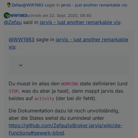
@
WW1983
sagte in
jarvis - just another remarkable vis
:
Zefau
WW1983
schrieb am
22. Sept. 2020, 09:40
W
zuletzt editiert von
Offline
@
Zefau
said in
Das ist die hmip-broll Version
jarvis - just another remarkable vis
:
Du musst im alias den
WORKING
state definieren (und
@
WW1983
sagte in
jarvis - just another remarkable
STOP
, was du aber ja hast), dann mappt jarvis das
vis
:
beides auf
activity
(der bei dir fehlt).
Die Dokumentation dazu ist noch unvollständig, aber die
States siehst du zumindest unter
https://github.com/Zefau/ioBroker.jarvis/wiki/de-
Functions#gewerk-blind
.
Du musst im alias den
state definieren (und
WORKING
, was du aber ja hast), dann mappt jarvis das
STOP
beides auf
(der bei dir fehlt).
activity
Die Dokumentation dazu ist noch unvollständig,
aber die States siehst du zumindest unter
https://github.com/Zefau/ioBroker.jarvis/wiki/de-
Functions#gewerk-blind
.