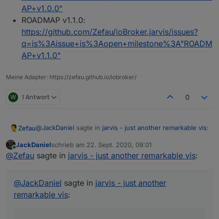
AP+v1.0.0"
ROADMAP v1.1.0:
https://github.com/Zefau/ioBroker.jarvis/issues?
q=is%3Aissue+is%3Aopen+milestone%3A"ROADM
AP+v1.1.0"
Meine Adapter: https://zefau.github.io/iobroker/
W
1 Antwort
0
@
JackDaniel
sagte in
jarvis - just another remarkable vis
:
Zefau
JackDaniel
schrieb am
22. Sept. 2020, 09:01
zuletzt editiert von
Online
für was ist eigentlich das herz rechts oben?
@
Zefau
sagte in
jarvis - just another remarkable vis
:
Sollte eine Seite mit Spende aufmachen. Ich nehm's
@
JackDaniel
sagte in
jarvis - just another
erstmal raus.
remarkable vis
: