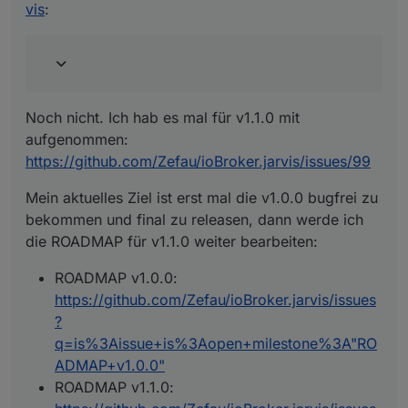
Mein aktuelles Ziel ist erst mal die v1.0.0 bugfrei zu
Luftfeuchtigkeit ein. Wenn die überschritten wird,
vis
:
bekommen und final zu releasen, dann werde ich die
geht die Lüftung an. Hier meine Lösung bei
ROADMAP für v1.1.0 weiter bearbeiten:
ROADMAP v1.0.0:
Lovelace:
https://github.com/Zefau/ioBroker.jarvis/issues?
q=is%3Aissue+is%3Aopen+milestone%3A"ROAD
MAP+v1.0.0"
ROADMAP v1.1.0:
Noch nicht. Ich hab es mal für v1.1.0 mit
https://github.com/Zefau/ioBroker.jarvis/issues?
aufgenommen:
q=is%3Aissue+is%3Aopen+milestone%3A"ROAD
MAP+v1.1.0"
https://github.com/Zefau/ioBroker.jarvis/issues/99
Mein aktuelles Ziel ist erst mal die v1.0.0 bugfrei zu
bekommen und final zu releasen, dann werde ich
die ROADMAP für v1.1.0 weiter bearbeiten:
ROADMAP v1.0.0:
https://github.com/Zefau/ioBroker.jarvis/issues
?
q=is%3Aissue+is%3Aopen+milestone%3A"RO
ADMAP+v1.0.0"
ROADMAP v1.1.0: