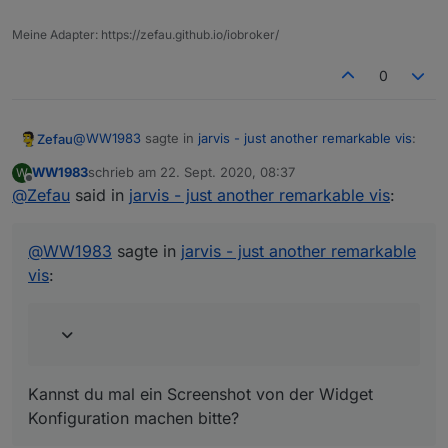
Meine Adapter: https://zefau.github.io/iobroker/
0
@
WW1983
sagte in
jarvis - just another remarkable vis
:
Zefau
WW1983
schrieb am
22. Sept. 2020, 08:37
W
zuletzt editiert von
Offline
@
Zefau
said in
Auch mit der neuen Version zeigt er die Icons nicht
jarvis - just another remarkable vis
:
an
Kannst du mal ein Screenshot von der Widget
Konfiguration machen bitte?
@
WW1983
sagte in
jarvis - just another remarkable
vis
:
Kannst du mal ein Screenshot von der Widget
Konfiguration machen bitte?