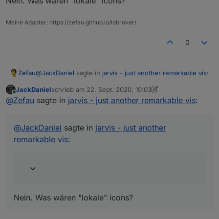
Nein. Was wären "lokale" icons?
Meine Adapter: https://zefau.github.io/iobroker/
0
@
JackDaniel
sagte in
jarvis - just another remarkable vis
:
Zefau
JackDaniel
schrieb am
22. Sept. 2020, 10:03
zuletzt editiert von JackDaniel
Online
kann man eigentlich "lokale" icons auch
@
Zefau
sagte in
jarvis - just another remarkable vis
:
verwenden?
Nein. Was wären "lokale" icons?
@
JackDaniel
sagte in
jarvis - just another
remarkable vis
:
Nein. Was wären "lokale" icons?