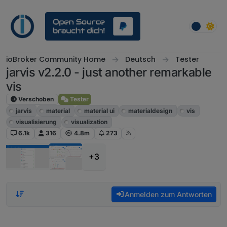
Weiter zum Inhalt
ioBroker Community Home
Deutsch
Tester
jarvis v2.2.0 - just another remarkable
vis
Verschoben
Tester
jarvis
material
material ui
materialdesign
vis
visualisierung
visualization
6.1k
316
4.8m
273
+3
Anmelden zum Antworten