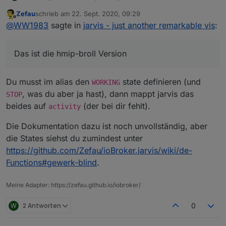
Zefau
schrieb am
22. Sept. 2020, 09:29
zuletzt editiert von
Offline
hmip-broll
@
WW1983
sagte in
jarvis - just another remarkable vis
:
Das ist die hmip-broll Version
Das ist die hmip-broll Version
Du musst im alias den
state definieren (und
WORKING
, was du aber ja hast), dann mappt jarvis das
STOP
beides auf
(der bei dir fehlt).
activity
Die Dokumentation dazu ist noch unvollständig, aber
die States siehst du zumindest unter
https://github.com/Zefau/ioBroker.jarvis/wiki/de-
Functions#gewerk-blind
.
Meine Adapter: https://zefau.github.io/iobroker/
W
2 Antworten
0