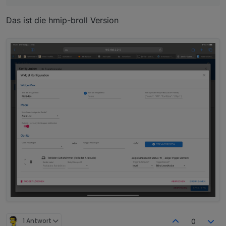
"ROADMAP+v1.0.0"
ROADMAP v1.1.0:
Das ist die hmip-broll Version
https://github.com/Zefau/ioBroker.jarvis/iss
ues?
q=is%3Aissue+is%3Aopen+milestone%3A
"ROADMAP+v1.1.0"
1 Antwort
0