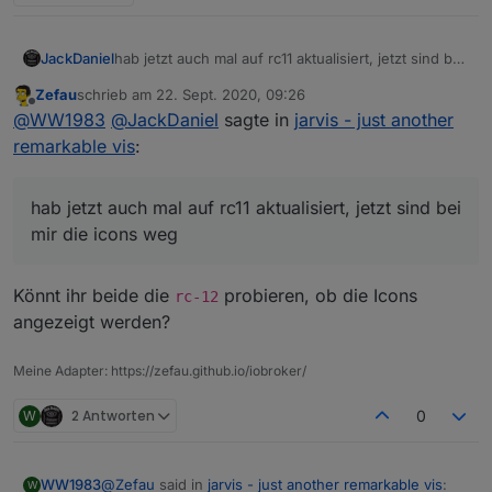
JackDaniel
hab jetzt auch mal auf rc11 aktualisiert, jetzt sind bei
mir die icons weg :(
Zefau
schrieb am
22. Sept. 2020, 09:26
zuletzt editiert von
Offline
@
WW1983
@
JackDaniel
sagte in
jarvis - just another
remarkable vis
:
hab jetzt auch mal auf rc11 aktualisiert, jetzt sind bei
mir die icons weg
Könnt ihr beide die
probieren, ob die Icons
rc-12
angezeigt werden?
Meine Adapter: https://zefau.github.io/iobroker/
W
2 Antworten
0
@
Zefau
said in
jarvis - just another remarkable vis
:
WW1983
W