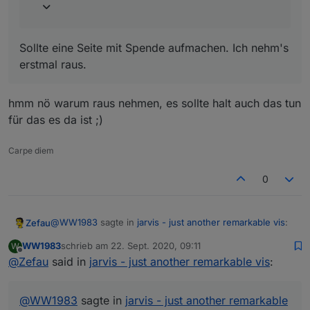
Sollte eine Seite mit Spende aufmachen. Ich nehm's
erstmal raus.
hmm nö warum raus nehmen, es sollte halt auch das tun
für das es da ist ;)
Carpe diem
0
@
WW1983
sagte in
jarvis - just another remarkable vis
:
Zefau
WW1983
schrieb am
22. Sept. 2020, 09:11
W
zuletzt editiert von
Offline
@
Zefau
said in
Gibt es derzeit eine Möglichkeit Text-Eingabefelder
jarvis - just another remarkable vis
:
zu erstellen? Ich habe aktuell bei Lovelace eine
Noch nicht. Ich hab es mal für v1.1.0 mit aufgenommen:
Card fürs Badzimmer um die Luftfeuchtigkeit zu
https://github.com/Zefau/ioBroker.jarvis/issues/99
@
WW1983
sagte in
jarvis - just another remarkable
überwachen. Dazu gebe ich die maximale