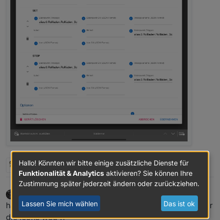
Hallo! Könnten wir bitte einige zusätzliche Dienste für
2 Antworten
0
Funktionalität & Analytics
aktivieren? Sie können Ihre
Zustimmung später jederzeit ändern oder zurückziehen.
JackDaniel
schrieb am
22. Sept. 2020, 09:13
zuletzt editiert von JackDaniel
Online
Lassen Sie mich wählen
Das ist ok
hab jetzt auch mal auf rc11 aktualisiert, jetzt sind bei mir
die icons weg :(