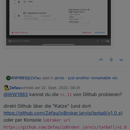
0
@
Zefau
said in
jarvis - just another remarkable vis
:
WW1983
W
Zefau
schrieb am
22. Sept. 2020, 08:41
zuletzt editiert von
Offline
@
WW1983
sagte in
jarvis - just another
@
WW1983
kannst du die
von Github probieren?
rc.11
remarkable vis
:
Klar :)
direkt Github über die "Katze" (und dort
https://github.com/Zefau/ioBroker.jarvis/tarball/v1.0.x
)
Auch mit der neuen Version zeigt er die
oder per Konsole
Icons nicht an
iobroker url
https://github.com/Zefau/ioBroker.jarvis/tarball/v1.0