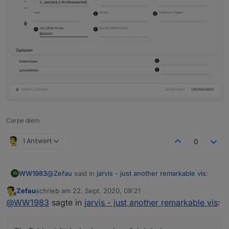
Carpe diem
1 Antwort
0
@
Zefau
said in
jarvis - just another remarkable vis
:
WW1983
W
Zefau
schrieb am
22. Sept. 2020, 09:21
zuletzt editiert von
Offline
@
WW1983
sagte in
jarvis - just another
@
WW1983
sagte in
jarvis - just another remarkable vis
:
remarkable vis
:
Achso klar. Klingt plausibel.