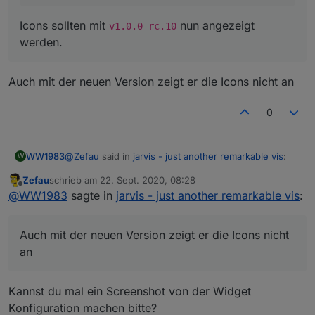
Icons sollten mit
nun angezeigt
v1.0.0-rc.10
werden.
Auch mit der neuen Version zeigt er die Icons nicht an
0
@
Zefau
said in
jarvis - just another remarkable vis
:
WW1983
W
Zefau
schrieb am
22. Sept. 2020, 08:28
zuletzt editiert von
Offline
@
WW1983
sagte in
jarvis - just another
@
WW1983
sagte in
jarvis - just another remarkable vis
:
remarkable vis
:
Auch mit der neuen Version zeigt er die Icons nicht
an
Auch mit der neuen Version zeigt er die Icons nicht
Hier sind die Lampeneinstellungen (Alias)
an
und unter Jarvis:
Kannst du mal ein Screenshot von der Widget
Icons sollten mit
v1.0.0-rc.10
nun angezeigt
werden.
Konfiguration machen bitte?