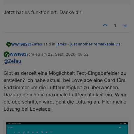
Jetzt hat es funktioniert. Danke dir!
1
@
Zefau
said in
jarvis - just another remarkable vis
:
WW1983
W
WW1983
schrieb am
22. Sept. 2020, 08:52
W
zuletzt editiert von
Offline
@
Zefau
@
WW1983
kannst du die
rc.11
von Github
probieren?
Jetzt hat es funktioniert. Danke dir!
Gibt es derzeit eine Möglichkeit Text-Eingabefelder zu
direkt Github über die "Katze" (und dort
erstellen? Ich habe aktuell bei Lovelace eine Card fürs
https://github.com/Zefau/ioBroker.jarvis/tarball/v
Badzimmer um die Luftfeuchtigkeit zu überwachen.
1.0.x
) oder per Konsole
iobroker url
https://github.com/Zefau/ioBroker.jar
Dazu gebe ich die maximale Luftfeuchtigkeit ein. Wenn
vis/tarball/v1.0.x
die überschritten wird, geht die Lüftung an. Hier meine
Lösung bei Lovelace: