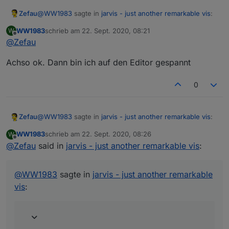
@
WW1983
sagte in
jarvis - just another remarkable vis
:
Zefau
WW1983
schrieb am
22. Sept. 2020, 08:21
W
zuletzt editiert von
Offline
@
Zefau
Vielleicht kannst du in dein Einstellungen des
Gerätes zwei Felder dafür machen (eins für Status
Es wird dafür in einer zukünftigen Version einen kleinen
on/true und eins für Status off/false). Wäre etwas
Achso ok. Dann bin ich auf den Editor gespannt
Editor geben, aber hart an / aus möchte ich nicht, weil
benutzerfreundlicher
du alle möglichen Werte der States konfigurieren kannst.
Zum Beispiel bei Rollos:
0
Außerdem kannst du auch mit größer (>) und kleiner (<)
oder ungleich (!=) arbeiten.
{

   "default":"window-shutter-open",

@
WW1983
sagte in
jarvis - just another remarkable vis
:
Zefau
   ">90":"window-shutter-open",

   "<=90":"window-shutter"

WW1983
schrieb am
22. Sept. 2020, 08:26
W
zuletzt editiert von
Offline
@
Zefau
said in
Hier sind die Lampeneinstellungen (Alias) und
jarvis - just another remarkable vis
:
unter Jarvis:
Icons sollten mit
v1.0.0-rc.10
nun angezeigt werden.
@
WW1983
sagte in
jarvis - just another remarkable
vis
: