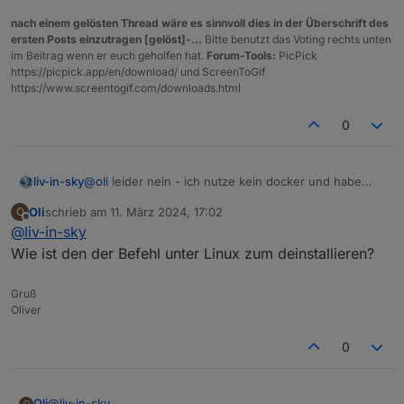
nach einem gelösten Thread wäre es sinnvoll dies in der Überschrift des
ersten Posts einzutragen [gelöst]-...
Bitte benutzt das Voting rechts unten
im Beitrag wenn er euch geholfen hat.
Forum-Tools:
PicPick
https://picpick.app/en/download/ und ScreenToGif
https://www.screentogif.com/downloads.html
0
liv-in-sky
@
oli
leider nein - ich nutze kein docker und habe
daher keine ahnung davon :-(
Oli
schrieb am
11. März 2024, 17:02
O
zuletzt editiert von
Offline
@
liv-in-sky
Wie ist den der Befehl unter Linux zum deinstallieren?
Gruß
Oliver
0
Oli
@
liv-in-sky
O