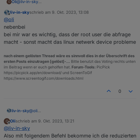
@
liv-in-sky
Oli
O
danke für das geniale Script, bin gerade erst darauf
liv-in-sky
schrieb am
9. Okt. 2023, 13:08
gestoßen und es funktioniert wie es soll.
Allerdings habe ich meinen ioBroker über Docker installiert
zuletzt editiert von
Offline
@
oli
und habe das Problem, dass nicht alle Geräte über das
Skript angezeigt werden und die MAC Adressen fehlen.
@
Glasfaser
werden bei dir mittlerweile alle Geräte
nebenbei
angezeigt und wenn ja, wie hast du das hinbekommen?
bei mir war es wichtig, dass der root user die abfrage
Ausgabe aus dem Skript:
macht - sonst macht das linux netwerk device probleme
nach einem gelösten Thread wäre es sinnvoll dies in der Überschrift des
Ausgabe über die Konsole im Docker:
ersten Posts einzutragen [gelöst]-...
Bitte benutzt das Voting rechts unten
im Beitrag wenn er euch geholfen hat.
Forum-Tools:
PicPick
https://picpick.app/en/download/ und ScreenToGif
root@ioBroker:/opt/iobroker# nmap -sPR --dns-serve
https://www.screentogif.com/downloads.html
WARNING: -sR is now an alias for -sV and activate
Starting Nmap 7.80 ( https://nmap.org ) at 2023-10
Nmap scan report for speedport.ip (192.168.2.1)

0
Host is up (0.0040s latency).

MAC Address: 64:CC:22:39:A1:98 (Arcadyan)

Nmap scan report for 192.168.2.101

liv-in-sky
@
oli
Host is up (0.00032s latency).

nebenbei
MAC Address: 00:08:9B:EA:9B:3A (ICP Electronics)

Oli
schrieb am
9. Okt. 2023, 13:21
O
bei mir war es wichtig, dass der root user die abfrage
zuletzt editiert von
Offline
Nmap scan report for 192.168.2.103

@
liv-in-sky
macht - sonst macht das linux netwerk device
Host is up (0.00019s latency).

probleme
Also mit folgendem Befehl bekomme ich die reduzierten
MAC Address: F4:06:8D:38:61:92 (devolo AG)
