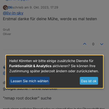
Oli
schrieb am
9. Okt. 2023, 17:29
O
hier kam mal eine lösung
zuletzt editiert von
Offline
@
liv-in-sky
https://forum.iobroker.net/post/600999
- fang ein
wenig weiter oben an zu lesen - viel glück
Erstmal danke für deine Mühe, werde es mal testen
Gruß
Oliver
0
Oli
@
liv-in-sky
O
Hallo! Könnten wir bitte einige zusätzliche Dienste für
Erstmal danke für deine Mühe, werde es mal testen
Funktionalität & Analytics
aktivieren? Sie können Ihre
liv-in-sky
schrieb am
9. Okt. 2023, 17:31
zuletzt editiert von
Offline
Zustimmung später jederzeit ändern oder zurückziehen.
@
oli
Lassen Sie mich wählen
Das ist ok
das problem findest du auch des öfteren bei einer
google suche - ohne iobroker
"nmap root docker" suche
nach einem gelösten Thread wäre es sinnvoll dies in der Überschrift des