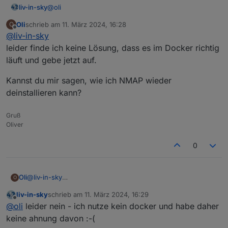
@
oli
liv-in-sky
Oli
schrieb am
11. März 2024, 16:28
O
das problem findest du auch des öfteren bei einer
zuletzt editiert von
Offline
@
liv-in-sky
google suche - ohne iobroker
"nmap root docker" suche
leider finde ich keine Lösung, dass es im Docker richtig
läuft und gebe jetzt auf.
Kannst du mir sagen, wie ich NMAP wieder
deinstallieren kann?
Gruß
Oliver
0
@
liv-in-sky
Oli
O
leider finde ich keine Lösung, dass es im Docker richtig
liv-in-sky
schrieb am
11. März 2024, 16:29
läuft und gebe jetzt auf.
Kannst du mir sagen, wie ich NMAP wieder deinstallieren
zuletzt editiert von
Offline
@
oli
leider nein - ich nutze kein docker und habe daher
kann?
keine ahnung davon :-(