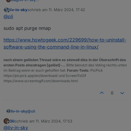
Wie ist den der Befehl unter Linux zum deinstallieren?
liv-in-sky
schrieb am
11. März 2024, 17:42
zuletzt editiert von
Offline
@
oli
sudo apt purge nmap
https://www.howtogeek.com/229699/how-to-uninstall-
software-using-the-command-line-in-linux/
nach einem gelösten Thread wäre es sinnvoll dies in der Überschrift des
ersten Posts einzutragen [gelöst]-...
Bitte benutzt das Voting rechts unten
im Beitrag wenn er euch geholfen hat.
Forum-Tools:
PicPick
https://picpick.app/en/download/ und ScreenToGif
https://www.screentogif.com/downloads.html
0
@
oli
liv-in-sky
Oli
schrieb am
11. März 2024, 17:53
O
sudo apt purge nmap
zuletzt editiert von
Offline
@
liv-in-sky