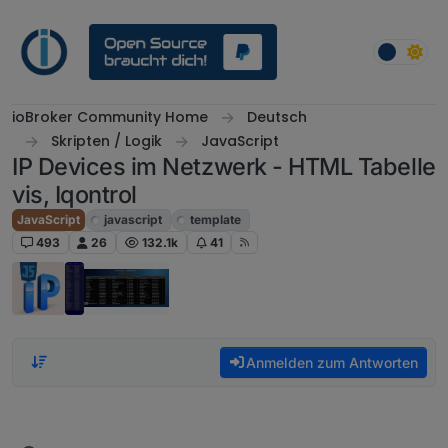
Weiter zum Inhalt
ioBroker Community Home
Deutsch
Skripten / Logik
JavaScript
IP Devices im Netzwerk - HTML Tabelle
vis, Iqontrol
JavaScript
javascript
template
493
26
132.1k
41
Anmelden zum Antworten