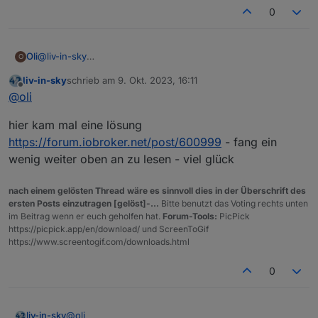
0
@
liv-in-sky
Oli
O
Also mit folgendem Befehl bekomme ich die reduzierten
liv-in-sky
schrieb am
9. Okt. 2023, 16:11
Geräte ohne MAC
zuletzt editiert von
Offline
@
oli
Bei folgenden Befehl kommt gar nichts zurück
hier kam mal eine lösung
https://forum.iobroker.net/post/600999
- fang ein
wenig weiter oben an zu lesen - viel glück
Ich dachte eigentlich, dass man bei Docker immer mit 'root'
unterwegs ist
nach einem gelösten Thread wäre es sinnvoll dies in der Überschrift des
ersten Posts einzutragen [gelöst]-...
Bitte benutzt das Voting rechts unten
im Beitrag wenn er euch geholfen hat.
Forum-Tools:
PicPick
https://picpick.app/en/download/ und ScreenToGif
https://www.screentogif.com/downloads.html
0
@
oli
liv-in-sky