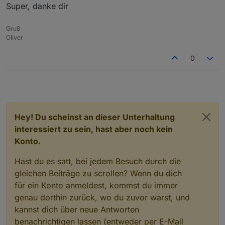
https://www.howtogeek.com/229699/how-to-
Super, danke dir
uninstall-software-using-the-command-line-in-linux/
Gruß
Oliver
0
Hey! Du scheinst an dieser Unterhaltung
interessiert zu sein, hast aber noch kein
Konto.
Hast du es satt, bei jedem Besuch durch die
gleichen Beiträge zu scrollen? Wenn du dich
für ein Konto anmeldest, kommst du immer
genau dorthin zurück, wo du zuvor warst, und
kannst dich über neue Antworten
benachrichtigen lassen (entweder per E-Mail