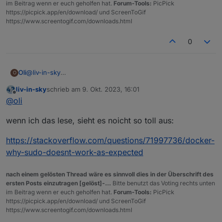
im Beitrag wenn er euch geholfen hat.
Forum-Tools:
PicPick
https://picpick.app/en/download/ und ScreenToGif
https://www.screentogif.com/downloads.html
0
@
liv-in-sky
Oli
O
Also mit folgendem Befehl bekomme ich die reduzierten
liv-in-sky
schrieb am
9. Okt. 2023, 16:01
Geräte ohne MAC
zuletzt editiert von
Offline
@
oli
Bei folgenden Befehl kommt gar nichts zurück
wenn ich das lese, sieht es noicht so toll aus:
https://stackoverflow.com/questions/71997736/docker-
Ich dachte eigentlich, dass man bei Docker immer mit 'root'
why-sudo-doesnt-work-as-expected
unterwegs ist
nach einem gelösten Thread wäre es sinnvoll dies in der Überschrift des
ersten Posts einzutragen [gelöst]-...
Bitte benutzt das Voting rechts unten
im Beitrag wenn er euch geholfen hat.
Forum-Tools:
PicPick
https://picpick.app/en/download/ und ScreenToGif
https://www.screentogif.com/downloads.html