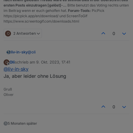
ersten Posts einzutragen [gelöst]-...
Bitte benutzt das Voting rechts unten
im Beitrag wenn er euch geholfen hat.
Forum-Tools:
PicPick
https://picpick.app/en/download/ und ScreenToGif
https://www.screentogif.com/downloads.html
O
2 Antworten
0
@
oli
liv-in-sky
Oli
schrieb am
9. Okt. 2023, 17:41
O
das problem findest du auch des öfteren bei einer
zuletzt editiert von
Offline
@
liv-in-sky
google suche - ohne iobroker
"nmap root docker" suche
Ja, aber leider ohne Lösung
Gruß
Oliver
0
5 Monaten später