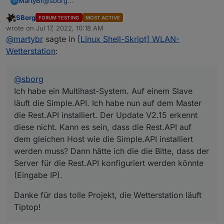
@
sborg
MartyBr
Der Einsatz der Rest-API ist nicht zwingend erforderlich
M
Menüpunkt "4" wählen und die Fragen
Ich habe ein Multihast-System. Auf einem Slave läuft
sondern rein optional möglich!
Bei installierter Rest-API
beantworten
SBorg
FORUM TESTING
MOST ACTIVE
die Simple.API. Ich habe nun auf dem Master die
Danke für das tolle Projekt, die Wetterstation läuft
(dies prüft der ws_updater) werden die ggf. neuen
Offline
wrote on
Jul 17, 2022, 10:18 AM
Rest.API installiert. Der Update V2.15 erkennt diese
Tiptop!
Datenpunkte automatisch angelegt, ansonsten muss
last edited by
@
martybr
sagte in
[Linux Shell-Skript] WLAN-
nicht. Kann es sein, dass die Rest.API auf dem
man halt weiter wie gehabt die
wetterstation.js
-Routine
gleichen Host wie die Simple.API installiert werden
nutzen.
Wetterstation
:
muss? Dann hätte ich die die Bitte, dass der Server für
die Rest.API konfiguriert werden könnte (Eingabe IP).
@
sborg
Ich habe ein Multihast-System. Auf einem Slave
läuft die Simple.API. Ich habe nun auf dem Master
die Rest.API installiert. Der Update V2.15 erkennt
diese nicht. Kann es sein, dass die Rest.API auf
dem gleichen Host wie die Simple.API installiert
werden muss? Dann hätte ich die die Bitte, dass der
Server für die Rest.API konfiguriert werden könnte
(Eingabe IP).
Danke für das tolle Projekt, die Wetterstation läuft
Tiptop!