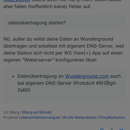
 │   WS-Updater V2.15.0   │

eher fallen (hoffentlich keine) Fehler auf.
 │                        │

 └────────────────────────┘

datenübertragung starten?
 Soll die wetterstation.conf nun auf eine n
Nö, außer du willst deine Daten an Wunderground
übertragen und arbeitest mit eigenem DNS-Server, weil
deine Station sich nicht per WS View[+] App auf einen
eigenen "Wetterserver" konfigurieren lässt:
 Lege Sicherungskopie der wetterstation.conf
 Patche wetterstation.conf auf V2.15.0 ...

Datenübertragung an
Wunderground.com
auch
 Fertig...

bei eigenem DNS-Server (Protokoll #9)(@git-
 Die Datenübertragung an Wunderground.com ka
ZeR0)
 Update ausgeführt. Soll der Service nun neu
LG SBorg (
SBorg auf GitHub
)
woody@ioBroker:~$

Projekte:
Lebensmittelwarnung.de
|
WLAN-Wetterstation
|
PimpMyStation
1