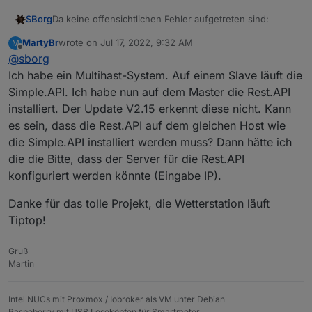
Da keine offensichtlichen Fehler aufgetreten sind:
SBorg
MartyBr
wrote on
Jul 17, 2022, 9:32 AM
M
Neues Release des Wetterstation WLAN-Skriptes auf
last edited by
Offline
@
sborg
GitHub
V2.15.0
Ich habe ein Multihast-System. Auf einem Slave läuft die
+ neuer DP "Meldungen"; für Status- und
Fehlermeldungen
Simple.API. Ich habe nun auf dem Master die Rest.API
+ Datenübertragung an
Wunderground.com
installiert. Der Update V2.15 erkennt diese nicht. Kann
auch bei eigenem DNS-Server (Protokoll #9)
Update-Routine von Vorgängerversion:
es sein, dass die Rest.API auf dem gleichen Host wie
(@git-ZeR0)
die Simple.API installiert werden muss? Dann hätte ich
+ Windrichtung und -geschwindigkeit der
aktuellen WS-Updater nutzen (Download falls älter
letzten 10 Minuten (aktuell HP1000SE Pro)
die die Bitte, dass der Server für die Rest.API
als V2.12.1:
wget -O ws_updater.sh
+ ws_updater: anlegen neuer Datenpunkte
konfiguriert werden könnte (Eingabe IP).
https://raw.githubusercontent.com/SBorg2
per Rest-API möglich
Update
kann
durchgeführt werden wenn man die
014/WLAN-
neuen Funktionen nutzen möchte oder einfach aktuell
Wie immer zu finden im
GitHub
Danke für das tolle Projekt, die Wetterstation läuft
Wetterstation/master/ws_updater.sh
)
sein möchte ;)
wetterstation.js muss ebenfalls im JavaScript-
Tiptop!
Mit diesem Update unterstützt der
ws_updater
zukünftig
Adapter ersetzt und einmalig ausgeführt werden
die Rest-API. Somit können Nutzer der Rest-API in
(neue Datenpunkte)
Gruß
Zukunft auf die Änderungen mittels der
wetterstation.js
./ws_updater.sh
im Installationsverzeichnis
Martin
verzichten. Dies erledigt dann die Rest-API.
ausführen
Der Einsatz der Rest-API ist nicht zwingend erforderlich
Menüpunkt "4" wählen und die Fragen
sondern rein optional möglich!
Bei installierter Rest-API
beantworten
Intel NUCs mit Proxmox / Iobroker als VM unter Debian
(dies prüft der ws_updater) werden die ggf. neuen
Raspeberry mit USB Leseköpfen für Smartmeter