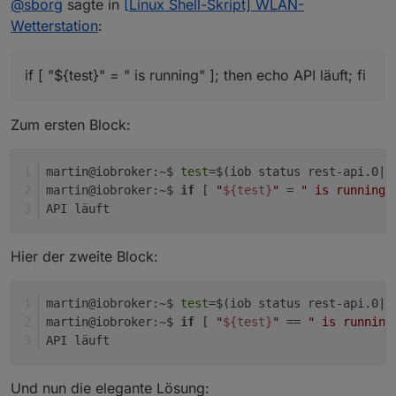
@
sborg
sagte in
[Linux Shell-Skript] WLAN-
vergessen, müsste aber bei "Debian" als Distri egal sein
Versuche bitte mal die aktuelle (eigentlich falsche)
(zumindest läuft es bei mir und
@
Negalein
hatte mit
Version (2 Befehle nacheinander):
test=$(iob status rest-api.0|cut -d'"' -f3)

Wetterstation
:
seiner Diät-Himbeere [
] auch keine Probleme).
dann die korrekte:
if [ "${test}" = " is running" ]; then echo API läuft; fi
test=$(iob status rest-api.0|cut -d'"' -f3)

zu guter Letzt die neue und eleganteste mittels RegEx:
Zum ersten Block:
if [[ $(iob status rest-api.0) =~ "is
running" ]]; then echo API läuft; fi
martin@iobroker:~$ 
test
=$(iob status rest-api.0|
c
martin@iobroker:~$ 
if
 [ 
"
${test}
"
 = 
" is running"
API läuft
Hier der zweite Block:
martin@iobroker:~$ 
test
=$(iob status rest-api.0|
c
martin@iobroker:~$ 
if
 [ 
"
${test}
"
 == 
" is running
API läuft
Und nun die elegante Lösung: