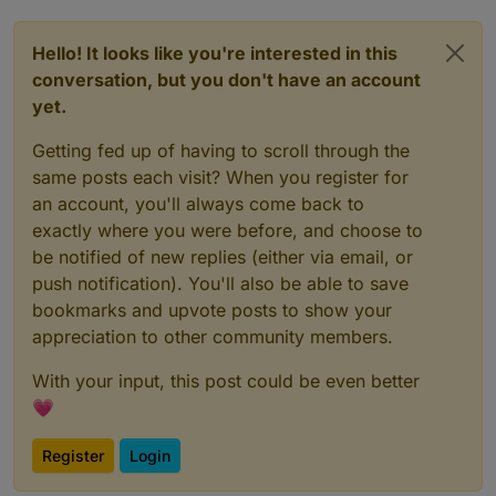
Version
ist
bereits
aktuell...
Hello! It looks like you're interested in this
latzi@ioBroker:~$
systemctl
status
wetterstation
conversation, but you don't have an account
●
wetterstation.service
-
Service
für
ioBroker
Wette
Loaded:
loaded
(/etc/systemd/system/wetterstati
yet.
Active:
failed
(Result:
exit-code)
since
Tue
20
Getting fed up of having to scroll through the
Process:
12479
ExecStart=/home/latzi/wetterstati
Main PID:
12479
(code=exited,
status=1/FAILURE)
same posts each visit? When you register for
CPU:
7ms
an account, you'll always come back to
exactly where you were before, and choose to
Jul
19
06
:29:31
ioBroker
wetterstation.sh[12479]:
we
be notified of new replies (either via email, or
Jul
19
06
:29:31
ioBroker
wetterstation.sh[12479]:
be
push notification). You'll also be able to save
bookmarks and upvote posts to show your
appreciation to other community members.
With your input, this post could be even better
💗
Register
Login