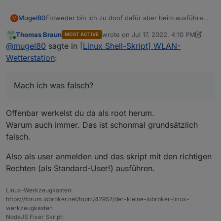
Entweder bin ich zu doof dafür aber beim ausführen
Mugel80
M
von ./ws_updater.sh bekomm ich nen fehler:
Thomas Braun
wrote on
Jul 17, 2022, 4:10 PM
MOST ACTIVE
last edited by Thomas Braun
Jul 17, 2
Online
@
mugel80
sagte in
[Linux Shell-Skript] WLAN-
 ┌────────────────────────┐

Mach ich was falsch?
 │                        │

Wetterstation
:
 │   WS-Updater V2.15.0   │

 │                        │

 └────────────────────────┘

Mach ich was falsch?
 Ausführung als "root" nicht möglich...!

Offenbar werkelst du da als root herum.
Warum auch immer. Das ist schonmal grundsätzlich
falsch.
Also als user anmelden und das skript mit den richtigen
Rechten (als Standard-User!) ausführen.
Linux-Werkzeugkasten:
https://forum.iobroker.net/topic/42952/der-kleine-iobroker-linux-
werkzeugkasten
NodeJS Fixer Skript: