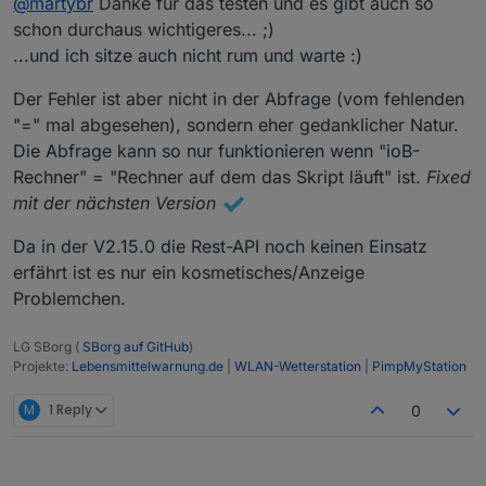
@
martybr
Danke für das testen und es gibt auch so
Zum ersten Block:
│
│
schon durchaus wichtigeres... ;)
└────────────────────────┘
...und ich sitze auch nicht rum und warte :)
martin@iobroker:~$ test=$(iob status rest-api
martin@iobroker:~$ if [ "${test}" = " is runn
/dev/fd/62:
Zeile 23: /dev/fd/wetterstation.conf:
Da
Der Fehler ist aber nicht in der Abfrage (vom fehlenden
Hier der zweite Block:
/dev/fd/62:
Zeile 63: influxd:
Kommando
nicht
gefund
"=" mal abgesehen), sondern eher gedanklicher Natur.
Offizieller
Support
nur
für
Influx
V1.x!
martin@iobroker:~$ test=$(iob status rest-api
Die Abfrage kann so nur funktionieren wenn "ioB-
martin@iobroker:~$ if [ "${test}" == " is run
Rechner" = "Rechner auf dem das Skript läuft" ist.
Fixed
Und nun die elegante Lösung:
'bc'
installiert:
 [
✓
]

mit der nächsten Version
martin@iobroker:~$ if [[ $(iob status rest-ap
'jq'
installiert:
 [
✓
]

API läuft

Da in der V2.15.0 die Rest-API noch keinen Einsatz
'unzip'
installiert:
 [
✓
]

Die Befehle habe ich alle auf dem Master gestartet,
'patch'
installiert:
 [
✓
]

erfährt ist es nur ein kosmetisches/Anzeige
wo auch die Rest.api läuft.
Problemchen.
'Rest-API'
im ioBroker installiert:
 [
✗
]

(Dies
ist
kein
Problem,
es
können
nur
ggf.
keine
n
LG SBorg (
SBorg auf GitHub
)
Dies
muss
bei
Bedarf
per
'wetterstation.js'
von
Ha
Projekte:
Lebensmittelwarnung.de
|
WLAN-Wetterstation
|
PimpMyStation
M
1 Reply
0
Aktuelle
Version
(latest)
auf GitHub:
V2.15.0
vom
1
Version im aktuellen Verzeichnis    :
V2.15.0