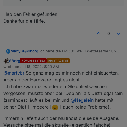
Hab den Fehler gefunden.
Danke für die Hilfe.
0
MartyBr
@
sborg
Ich habe die DP1500 Wi-Fi Wetterserver USB-
M
Dongle & WH3000SE All-in-One Außensensor mit dem
SBorg
FORUM TESTING
MOST ACTIVE
DP100 Bodenfeuchtesensor.
Offline
wrote on
Jul 18, 2022, 8:40 AM
last edited by
@
martybr
So ganz mag es mir noch nicht einleuchten.
Aber an der Hardware liegt es nicht.
Ich habe zwar mal wieder ein Gleichheitszeichen
vergessen, müsste aber bei "Debian" als Distri egal sein
(zumindest läuft es bei mir und
@
Negalein
hatte mit
seiner Diät-Himbeere [
] auch keine Probleme).
Immerhin liefert auch der Multihost die selbe Ausgabe.
Versuche bitte mal die aktuelle (eigentlich falsche)