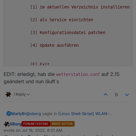
         [
1
] 
im
aktuellen
Verzeichnis
installieren
         [
2
] 
als
Service
einrichten
         [
3
] 
Konfigurationsdatei
patchen
         [
4
] 
Update
ausführen
         [
E
] 
Exit
EDIT: erledigt, hab die
auf 2.15
wetterstation.conf
geändert und nun läuft´s
Ihre Auswahl:
 [
1
-4
]
:
4
1 Reply
0
@
sborg
sagte in
[Linux Shell-Skript] WLAN-
MartyBr
M
Wetterstation
:
┌────────────────────────┐
SBorg
FORUM TESTING
MOST ACTIVE
│
│
Offline
if [ "${test}" = " is running" ]; then echo API
wrote on
Jul 19, 2022, 8:01 AM
last edited by
│
WS-Updater
V2.15.0
│
läuft; fi