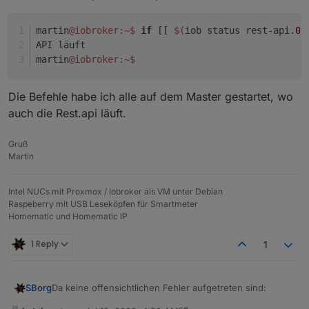
martin
@iobroker
:~
$ 
if
 [[ 
$(
iob status rest-api.
0
)
API läuft
martin
@iobroker
:~
$ 
Die Befehle habe ich alle auf dem Master gestartet, wo
auch die Rest.api läuft.
Gruß
Martin
Intel NUCs mit Proxmox / Iobroker als VM unter Debian
Raspeberry mit USB Leseköpfen für Smartmeter
Homematic und Homematic IP
1 Reply
1
Da keine offensichtlichen Fehler aufgetreten sind:
SBorg