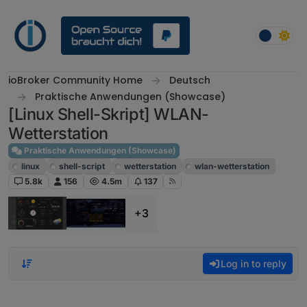
Skip to content
ioBroker Community Home
Deutsch
Praktische Anwendungen (Showcase)
[Linux Shell-Skript] WLAN-
Wetterstation
Praktische Anwendungen (Showcase)
linux
shell-script
wetterstation
wlan-wetterstation
5.8k
156
4.5m
137
+3
Log in to reply