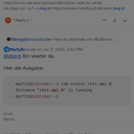
https://forum.iobroker.net/topic/68035/iob-node-fix-skript
iob_diag: curl -sLf -o
diag.sh
https://iobroker.net/diag.sh && bash
diag.sh
M
1 Reply
0
@
boronsbruder
Hast du ebenfalls ein Multihost-
SBorg
System? Das kann ich leider nicht testen und der Test
MartyBr
wrote on
Jul 17, 2022, 4:53 PM
M
auf die Rest-API müsste auch schon jetzt funktionieren,
Was liefert denn ein
iob status rest-api.0
?
last edited by
Offline
@
sborg
Bin wieder da.
da der ohne Zugangsdaten nur mittels "iob" ausgeführt
Genau die Ausgabe wird auf
is running
geprüft.
wird.
Hier die Ausgabe:
martin
@iobroker
:~
$ 
iob status rest-api.
0
Instance 
"rest-api.0"
 is running
martin
@iobroker
:~
$ 
Gruß
Martin