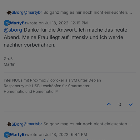
@
martybr
So ganz mag es mir noch nicht einleuchten.
SBorg
Aber an der Hardware liegt es nicht.
MartyBr
wrote on
Jul 18, 2022, 12:19 PM
M
Ich habe zwar mal wieder ein Gleichheitszeichen
Immerhin liefert auch der Multihost die selbe Ausgabe.
last edited by
Offline
@
sborg
Danke für die Antwort. Ich mache das heute
vergessen, müsste aber bei "Debian" als Distri egal sein
Versuche bitte mal die aktuelle (eigentlich falsche)
(zumindest läuft es bei mir und
@
Negalein
hatte mit
Version (2 Befehle nacheinander):
test=$(iob status rest-api.0|cut -d'"' -f3)

Abend. Meine Frau liegt auf Intensiv und ich werde
seiner Diät-Himbeere [
] auch keine Probleme).
nachher vorbeifahren.
dann die korrekte:
Gruß
test=$(iob status rest-api.0|cut -d'"' -f3)

Martin
zu guter Letzt die neue und eleganteste mittels RegEx:
if [[ $(iob status rest-api.0) =~ "is
Intel NUCs mit Proxmox / Iobroker als VM unter Debian
running" ]]; then echo API läuft; fi
Raspeberry mit USB Leseköpfen für Smartmeter
Homematic und Homematic IP
0
@
martybr
So ganz mag es mir noch nicht einleuchten.
SBorg
Aber an der Hardware liegt es nicht.
MartyBr
wrote on
Jul 18, 2022, 6:44 PM
M
Ich habe zwar mal wieder ein Gleichheitszeichen
Immerhin liefert auch der Multihost die selbe Ausgabe.
last edited by
Offline