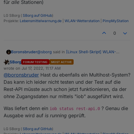
für
alle
Stationen)
Aha, muss ich wohl noch warten...
LG SBorg (
SBorg auf GitHub
)
Projekte:
Lebensmittelwarnung.de
|
WLAN-Wetterstation
|
PimpMyStation
0
@
sborg
said in
[Linux Shell-Skript] WLAN-
Boronsbruder
Wetterstation
:
SBorg
FORUM TESTING
MOST ACTIVE
Offline
Müssen auch beide bei Bedarf in der conf
wrote on
Jul 17, 2022, 11:17 AM
last edited by
eingetragen sein.
@
boronsbruder
Hast du ebenfalls ein Multihost-System?
Wo müssen die Daten der Restful rein?
Das kann ich leider nicht testen und der Test auf die
Rest-API müsste auch schon jetzt funktionieren, da der
Hab nur
ohne Zugangsdaten nur mittels "iob" ausgeführt wird.
#ioBroker-IP und Port der Simple-Restful-
Was liefert denn ein
? Genau die
iob status rest-api.0
in meiner config
Ausgabe wird auf
is running
geprüft.
Edith:
LG SBorg (
SBorg auf GitHub
)