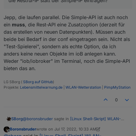
die Restful-IP statt der Simple-IP eintragen?
Jepp, die laufen parallel. Die Simple-API ist auch noch
ein
muss
, die Rest-API eine Zusatzoption (derzeit für
das erstellen von neuen Datenpunkten). Müssen auch
beide bei Bedarf in der conf eingetragen sein. Nicht als
"Test-Spielerei", sondern als echte Option, da ich
anders keine neuen Objekte im ioB anlegen kann.
Weder "iob/iobroker" im Terminal, noch die Simple-API
bieten das an.
LG SBorg (
SBorg auf GitHub
)
Projekte:
Lebensmittelwarnung.de
|
WLAN-Wetterstation
|
PimpMyStation
0
@
boronsbruder
sagte in
[Linux Shell-Skript] WLAN-
SBorg
Wetterstation
:
Boronsbruder
wrote on
Jul 17, 2022, 10:33 AM
last edited by Boronsbruder
Jul 17, 2022, 12:37 PM
Offline
@
sborg
said in
[Linux Shell-Skript] WLAN-
@
sborg
said in
[Linux Shell-Skript] WLAN-