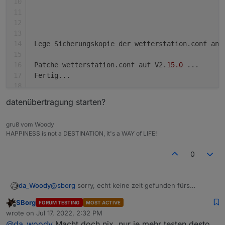
verzichten. Dies erledigt dann die Rest-API.
ausführen
Der Einsatz der Rest-API ist nicht zwingend erforderlich
Menüpunkt "4" wählen und die Fragen
sondern rein optional möglich!
Bei installierter Rest-API
beantworten
(dies prüft der ws_updater) werden die ggf. neuen
Datenpunkte automatisch angelegt, ansonsten muss
 Lege Sicherungskopie der wetterstation.conf an.
man halt weiter wie gehabt die
wetterstation.js
-Routine
nutzen.
 Patche wetterstation.conf auf V2.
15.0
 ...
 Fertig...
 Die Datenübertragung an Wunderground.com kann n
datenübertragung starten?
gruß vom Woody
HAPPINESS is not a DESTINATION, it's a WAY of LIFE!
 Update ausgeführt. Soll der Service nun neu ges
woody
@ioBroker
:~
$
0
@
sborg
sorry, echt keine zeit gefunden fürs
da_Woody
rumtesten. gerade das update gemacht.
SBorg
FORUM TESTING
MOST ACTIVE
was soll mir das jetzt sagen?
Offline
wrote on
Jul 17, 2022, 2:32 PM
 ┌────────────────────────┐

last edited by
datenübertragung starten?
@
da_woody
Macht doch nix, nur je mehr testen desto
 │                        │
