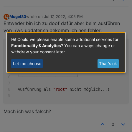
Mugel80
wrote on
Jul 17, 2022, 4:05 PM
M
last edited by
Offline
Entweder bin ich zu doof dafür aber beim ausführen
von ./ws_updater.sh bekomm ich nen fehler:
Hi! Could we please enable some additional services for
Functionality & Analytics
? You can always change or
withdraw your consent later.
 ┌────────────────────────┐
 │                        │
Let me choose
That's ok
 │   WS-Updater V2.15.0   │
 │                        │
 └────────────────────────┘
 Ausführung als 
"root"
 nicht möglich...!
Mach ich was falsch?
0