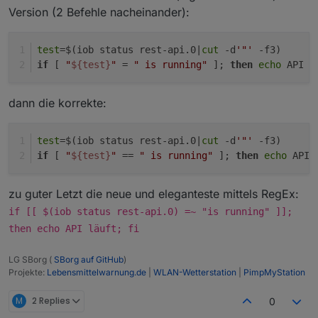
Version (2 Befehle nacheinander):
test
=$(iob status rest-api.0|
cut
 -d
'"'
 -f3)
if
 [ 
"
${test}
"
 = 
" is running"
 ]; 
then
echo
 API l
dann die korrekte:
test
=$(iob status rest-api.0|
cut
 -d
'"'
 -f3)
if
 [ 
"
${test}
"
 == 
" is running"
 ]; 
then
echo
 API 
zu guter Letzt die neue und eleganteste mittels RegEx:
if [[ $(iob status rest-api.0) =~ "is running" ]];
then echo API läuft; fi
LG SBorg (
SBorg auf GitHub
)
Projekte:
Lebensmittelwarnung.de
|
WLAN-Wetterstation
|
PimpMyStation
M
2 Replies
0