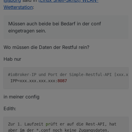
Wetterstation
:
Wetterstation
:
Jepp, die laufen parallel. Die Simple-API ist auch noch
ein
muss
, die Rest-API eine Zusatzoption (derzeit für
Mit diesem Update unterstützt der
das erstellen von neuen Datenpunkten). Müssen auch
Müssen auch beide bei Bedarf in der conf
ws_updater zukünftig die Rest-API.
beide bei Bedarf in der conf eingetragen sein. Nicht als
eingetragen sein.
"Test-Spielerei", sondern als echte Option, da ich
anders keine neuen Objekte im ioB anlegen kann.
Sehe ich das richtig, dass die Simple und die
Weder "iob/iobroker" im Terminal, noch die Simple-API
Restful parallel laufen oder muss man in die Config
Wo müssen die Daten der Restful rein?
bieten das an.
die Restful-IP statt der Simple-IP eintragen?
Hab nur
#ioBroker-IP und Port der Simple-Restful-API [xxx.xx
IPP
=xxx.xxx.xxx.xxx:
8087
in meiner config
Edith:
Zur 1. Laufzeit
pr
üft er auf die Rest-API, hat
aber
in
der *.conf noch keine Zugangsdaten.