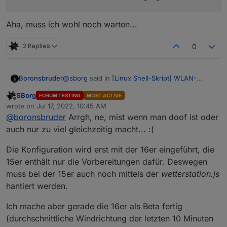
Aha, muss ich wohl noch warten...
2 Replies
0
@
sborg
said in
[Linux Shell-Skript] WLAN-
Boronsbruder
Wetterstation
:
SBorg
FORUM TESTING
MOST ACTIVE
Offline
Müssen auch beide bei Bedarf in der conf
wrote on
Jul 17, 2022, 10:45 AM
last edited by
eingetragen sein.
@
boronsbruder
Arrgh, ne, mist wenn man doof ist oder
Wo müssen die Daten der Restful rein?
auch nur zu viel gleichzeitig macht... :(
Hab nur
Die Konfiguration wird erst mit der 16er eingeführt, die
15er enthält nur die Vorbereitungen dafür. Deswegen
#ioBroker-IP und Port der Simple-Restful-
muss bei der 15er auch noch mittels der
wetterstation.js
in meiner config
hantiert werden.
Edith:
Ich mache aber gerade die 16er als Beta fertig
(durchschnittliche Windrichtung der letzten 10 Minuten