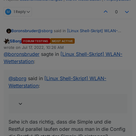
M
1 Reply
0
@
sborg
said in
[Linux Shell-Skript] WLAN-
Boronsbruder
Wetterstation
:
SBorg
FORUM TESTING
MOST ACTIVE
Offline
Mit diesem Update unterstützt der
wrote on
Jul 17, 2022, 10:26 AM
last edited by
ws_updater zukünftig die Rest-API.
@
boronsbruder
sagte in
[Linux Shell-Skript] WLAN-
Sehe ich das richtig, dass die Simple und die
Wetterstation
:
Restful parallel laufen oder muss man in die
Config die Restful-IP statt der Simple-IP
eintragen?
@
sborg
said in
[Linux Shell-Skript] WLAN-
Wetterstation
:
Sehe ich das richtig, dass die Simple und die
Restful parallel laufen oder muss man in die Config