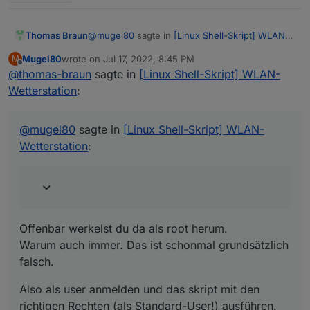
umsetzen.
@
mugel80
sagte in
[Linux Shell-Skript] WLAN-
Thomas Braun
Wetterstation
:
Mugel80
wrote on
Jul 17, 2022, 8:45 PM
M
last edited by
Offline
@
thomas-braun
sagte in
Mach ich was falsch?
[Linux Shell-Skript] WLAN-
Wetterstation
:
Offenbar werkelst du da als root herum.
Warum auch immer. Das ist schonmal
@
mugel80
sagte in
[Linux Shell-Skript] WLAN-
grundsätzlich falsch.
Also als user anmelden und das skript mit den
Wetterstation
:
richtigen Rechten (als Standard-User!)
ausführen.
Offenbar werkelst du da als root herum.
Warum auch immer. Das ist schonmal grundsätzlich
falsch.
Also als user anmelden und das skript mit den
richtigen Rechten (als Standard-User!) ausführen.