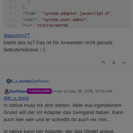
}
}
,
"from"
:
"system.adapter.javascript.0"
,
"user"
:
"system.user.admin"
,
"ts"
:
1576736190798
,
"_id"
:
"alias.0.EG.Wohnzimmer.Licht.Weihnachts
@
apollon77
,
"acl"
:
{
bleibt das so? Das ist für Anwender nicht gerade
"object"
:
1638
,
Selbsterklärend ;-)
"owner"
:
"system.user.admin"
,
"ownerGroup"
:
"system.group.user"
,
0
"state"
:
1638
}
,
"native"
:
{
@
Garfonso
,
K_o_bold
K
"alexa"
:
"switch"
}
Garfonso
wrote on
Dec 19, 2019, 10:00 AM
DEVELOPER
das muss man auch erst mal wissen. Was
last edited by
}
Offline
@
K_o_bold
beschreibe ich mit einem native: {}. ?
Ich habe es mal angelegt und jetzt ist das Objekt
{

in native muss nix drin stehen. Aber aus irgendeinem
auch im IoT Adapter und Alexa verfügbar.
  "type": "state",

Grund will der iot Adapter das zwingend haben. Kann
@
apollon77
,
Nachfolgend jetzt mal meine Objektdefinition mit
  "common": {

auch leer sein und er schreibt da auch nix rein...
bleibt das so? Das ist für Anwender nicht gerade
dem Native. Habe ich es so richtig angelegt?
    "name": "Weihnachtsbaum",

Selbsterklärend ;-)
    "type": "boolean",

in native kann der Adapter, der das Objekt anlegt,
    "role": "switch",
