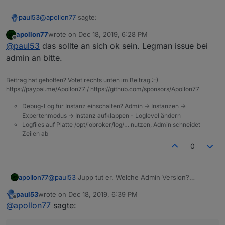
@
apollon77
sagte:
paul53
apollon77
wrote on
Dec 18, 2019, 6:28 PM
last edited by
Offline
Welche Admin Version?
@
paul53
das sollte an sich ok sein. Legman issue bei
admin an bitte.
3.6.12
Sollte ich updaten ?
Beitrag hat geholfen? Votet rechts unten im Beitrag :-)
https://paypal.me/Apollon77 / https://github.com/sponsors/Apollon77
Debug-Log für Instanz einschalten? Admin -> Instanzen ->
Expertenmodus -> Instanz aufklappen - Loglevel ändern
Logfiles auf Platte /opt/iobroker/log/… nutzen, Admin schneidet
Zeilen ab
0
apollon77
@
paul53
Jupp tut er. Welche Admin Version?
Aktuellste latest?
paul53
wrote on
Dec 18, 2019, 6:39 PM
last edited by
Offline
@
apollon77
sagte: