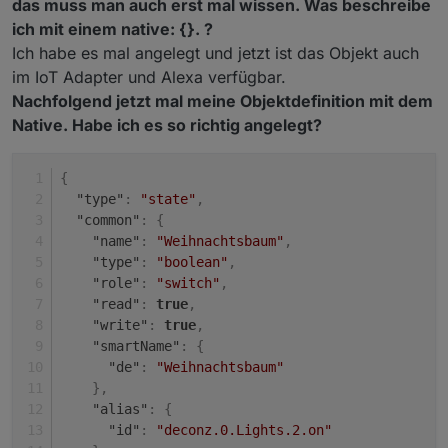
das muss man auch erst mal wissen. Was beschreibe
ich mit einem native: {}. ?
Ich habe es mal angelegt und jetzt ist das Objekt auch
im IoT Adapter und Alexa verfügbar.
Nachfolgend jetzt mal meine Objektdefinition mit dem
Native. Habe ich es so richtig angelegt?
{
"type"
:
"state"
,
"common"
:
{
"name"
:
"Weihnachtsbaum"
,
"type"
:
"boolean"
,
"role"
:
"switch"
,
"read"
:
true
,
"write"
:
true
,
"smartName"
:
{
"de"
:
"Weihnachtsbaum"
}
,
"alias"
:
{
"id"
:
"deconz.0.Lights.2.on"