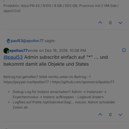
!
Produktiv: Asus PN 42 / N100 / 8 GB / 500 GB; Proxmox mit 2 VM (iob /
openCCU)
0
@
apollon77
sagte:
paul53
apollon77
wrote on
Dec 18, 2019, 10:08 PM
last edited by
Offline
bei jeder Änderung der Objekte.
@
paul53
Admin subscribt einfach auf "*" ... und
bekommt damit alle Objekte und States
Welcher Objekte ? Die schon im Puffer und durch
Admin abonniert sind ? Oder aller Objekte ?
Beitrag hat geholfen? Votet rechts unten im Beitrag :-)
Wie bekommt Admin die Existenz neuer Datenpunkte
https://paypal.me/Apollon77 / https://github.com/sponsors/Apollon77
mit, die durch andere Adapter (z.B. Javascript) erzeugt
Debug-Log für Instanz einschalten? Admin -> Instanzen ->
wurden ?
Expertenmodus -> Instanz aufklappen - Loglevel ändern
Logfiles auf Platte /opt/iobroker/log/… nutzen, Admin schneidet
Zeilen ab
0