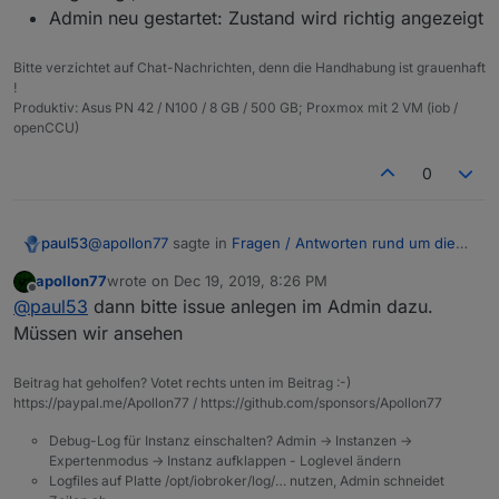
Admin neu gestartet: Zustand wird richtig angezeigt
Bitte verzichtet auf Chat-Nachrichten, denn die Handhabung ist grauenhaft
!
Produktiv: Asus PN 42 / N100 / 8 GB / 500 GB; Proxmox mit 2 VM (iob /
openCCU)
0
@
apollon77
sagte in
Fragen / Antworten rund um die
paul53
neue Alias Funktion
:
apollon77
wrote on
Dec 19, 2019, 8:26 PM
last edited by
Offline
reicht auch „Objekte neu laden“ im Admin?
@
paul53
dann bitte issue anlegen im Admin dazu.
Müssen wir ansehen
Habe gerade getestet und 2 neue Alias per Skript
erzeugt und im Reiter "Objekte" beobachtet:
Beitrag hat geholfen? Votet rechts unten im Beitrag :-)
https://paypal.me/Apollon77 / https://github.com/sponsors/Apollon77
Objekt wird angezeigt ohne Zustand
Browser cache geleert: Keine Änderung
Debug-Log für Instanz einschalten? Admin -> Instanzen ->
Baum neu erstellt: Keine Änderung
Expertenmodus -> Instanz aufklappen - Loglevel ändern
Reiter im gleichen Browser Tab gewechselt
Logfiles auf Platte /opt/iobroker/log/… nutzen, Admin schneidet
("Instanzen" und zurück "Objekte"): Zustand wird