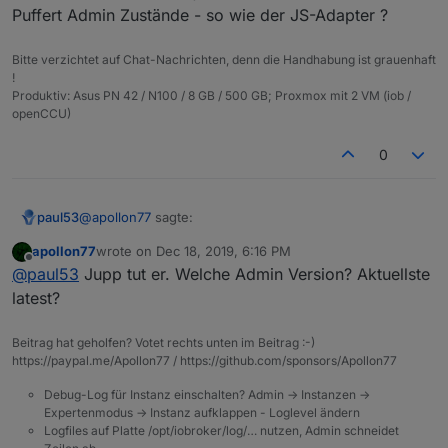
Puffert Admin Zustände - so wie der JS-Adapter ?
Bitte verzichtet auf Chat-Nachrichten, denn die Handhabung ist grauenhaft
!
Produktiv: Asus PN 42 / N100 / 8 GB / 500 GB; Proxmox mit 2 VM (iob /
openCCU)
0
@
apollon77
sagte:
paul53
apollon77
wrote on
Dec 18, 2019, 6:16 PM
last edited by
Offline
reicht auch „Objekte neu laden“ im Admin?
@
paul53
Jupp tut er. Welche Admin Version? Aktuellste
latest?
Nein, das versucht man ja zuerst.
Puffert Admin Zustände - so wie der JS-Adapter ?
Beitrag hat geholfen? Votet rechts unten im Beitrag :-)
https://paypal.me/Apollon77 / https://github.com/sponsors/Apollon77
Debug-Log für Instanz einschalten? Admin -> Instanzen ->
Expertenmodus -> Instanz aufklappen - Loglevel ändern
Logfiles auf Platte /opt/iobroker/log/… nutzen, Admin schneidet