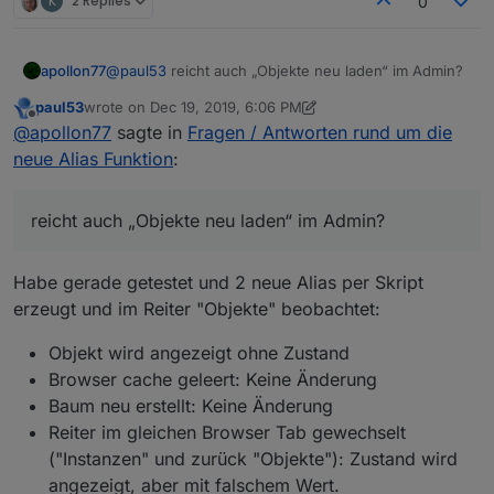
K
2 Replies
0
apollon77
@
paul53
reicht auch „Objekte neu laden“ im Admin?
paul53
wrote on
Dec 19, 2019, 6:06 PM
last edited by paul53
Dec 19, 2019, 7:12 PM
Offline
@
apollon77
sagte in
Fragen / Antworten rund um die
neue Alias Funktion
:
reicht auch „Objekte neu laden“ im Admin?
Habe gerade getestet und 2 neue Alias per Skript
erzeugt und im Reiter "Objekte" beobachtet:
Objekt wird angezeigt ohne Zustand
Browser cache geleert: Keine Änderung
Baum neu erstellt: Keine Änderung
Reiter im gleichen Browser Tab gewechselt
("Instanzen" und zurück "Objekte"): Zustand wird
angezeigt, aber mit falschem Wert.