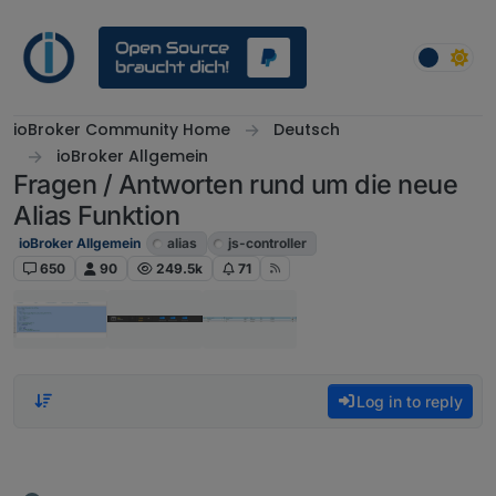
Skip to content
ioBroker Community Home
Deutsch
ioBroker Allgemein
Fragen / Antworten rund um die neue
Alias Funktion
ioBroker Allgemein
alias
js-controller
650
90
249.5k
71
Log in to reply