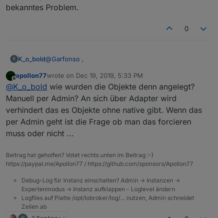
bekanntes Problem.
0
@
Garfonso
,
K_o_bold
K
apollon77
wrote on
Dec 19, 2019, 5:33 PM
dann kann man an dieser Stelle wohl von einem
last edited by
Offline
@
K_o_bold
wie wurden die Objekte denn angelegt?
"bug" sprechen...danke. Dann habe ich zumindest
einen workaround,. wenn auch unschön. Ich denke
Manuell per Admin? An sich über Adapter wird
aber das wird in irgendeiner Weise behoben, bzw. ist
verhindert das es Objekte ohne native gibt. Wenn das
schon ein bekanntes Problem.
per Admin geht ist die Frage ob man das forcieren
muss oder nicht ...
Beitrag hat geholfen? Votet rechts unten im Beitrag :-)
https://paypal.me/Apollon77 / https://github.com/sponsors/Apollon77
Debug-Log für Instanz einschalten? Admin -> Instanzen ->
Expertenmodus -> Instanz aufklappen - Loglevel ändern
Logfiles auf Platte /opt/iobroker/log/… nutzen, Admin schneidet
Zeilen ab