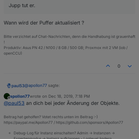
Jupp tut er.
Wann wird der Puffer aktualisiert ?
Bitte verzichtet auf Chat-Nachrichten, denn die Handhabung ist grauenhaft
!
Produktiv: Asus PN 42 / N100 / 8 GB / 500 GB; Proxmox mit 2 VM (iob /
openCCU)
0
@
apollon77
sagte:
paul53
apollon77
wrote on
Dec 18, 2019, 7:18 PM
last edited by
Offline
Jupp tut er.
@
paul53
an dich bei jeder Änderung der Objekte.
Beitrag hat geholfen? Votet rechts unten im Beitrag :-)
Wann wird der Puffer aktualisiert ?
https://paypal.me/Apollon77 / https://github.com/sponsors/Apollon77
Debug-Log für Instanz einschalten? Admin -> Instanzen ->
Expertenmodus -> Instanz aufklappen - Loglevel ändern