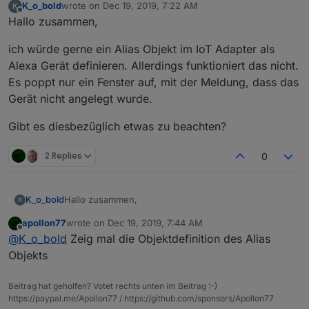
K_o_bold
wrote on
Dec 19, 2019, 7:22 AM
K
last edited by
Offline
Hallo zusammen,
ich würde gerne ein Alias Objekt im IoT Adapter als
Alexa Gerät definieren. Allerdings funktioniert das nicht.
Es poppt nur ein Fenster auf, mit der Meldung, dass das
Gerät nicht angelegt wurde.
Gibt es diesbezüglich etwas zu beachten?
2 Replies
0
Hallo zusammen,
K_o_bold
K
apollon77
wrote on
Dec 19, 2019, 7:44 AM
ich würde gerne ein Alias Objekt im IoT Adapter als
last edited by
Offline
@
K_o_bold
Zeig mal die Objektdefinition des Alias
Alexa Gerät definieren. Allerdings funktioniert das
nicht. Es poppt nur ein Fenster auf, mit der Meldung,
Gibt es diesbezüglich etwas zu beachten?
Objekts
dass das Gerät nicht angelegt wurde.
Beitrag hat geholfen? Votet rechts unten im Beitrag :-)
https://paypal.me/Apollon77 / https://github.com/sponsors/Apollon77