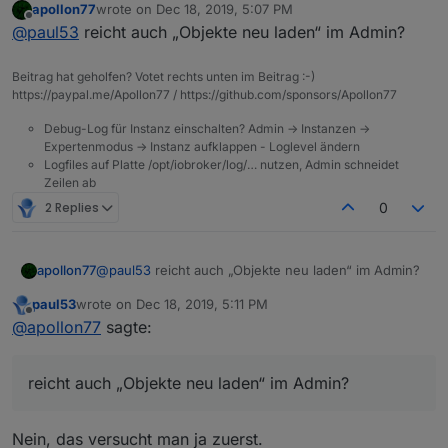
apollon77
wrote on
Dec 18, 2019, 5:07 PM
last edited by
Offline
Hab ich was übersehen?
@
paul53
reicht auch „Objekte neu laden“ im Admin?
Beitrag hat geholfen? Votet rechts unten im Beitrag :-)
Nein, der Zustand neu angelegter Datenpunkte wird im
https://paypal.me/Apollon77 / https://github.com/sponsors/Apollon77
Reiter "Objekte" manchmal nicht sofort dargestellt. Ein
Neustart von Admin oder ioBroker hilft dann.
Debug-Log für Instanz einschalten? Admin -> Instanzen ->
Expertenmodus -> Instanz aufklappen - Loglevel ändern
Logfiles auf Platte /opt/iobroker/log/… nutzen, Admin schneidet
Zeilen ab
2 Replies
0
apollon77
@
paul53
reicht auch „Objekte neu laden“ im Admin?
paul53
wrote on
Dec 18, 2019, 5:11 PM
last edited by
Offline
@
apollon77
sagte:
reicht auch „Objekte neu laden“ im Admin?
Nein, das versucht man ja zuerst.