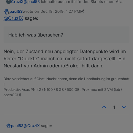
CruziX
@
paul53
Ich hatte auch mithilfe des Skripts einen Alias
C
erstellt, nur hat der bei einem Switch DP kein true oder
paul53
wrote on
Dec 18, 2019, 1:27 PM
false angezeigt.
last edited by paul53
Dec 18, 2019, 2:58 PM
Offline
@
CruziX
sagte:
Wenn ich den wert auf true gesetzt habe, ging die
Lampe an, aber der Aliaswert blieb leer.
Hab ich was übersehen?
Hab ich was übersehen?
Nein, der Zustand neu angelegter Datenpunkte wird im
Reiter "Objekte" manchmal nicht sofort dargestellt. Ein
Neustart von Admin oder ioBroker hilft dann.
Bitte verzichtet auf Chat-Nachrichten, denn die Handhabung ist grauenhaft
!
Produktiv: Asus PN 42 / N100 / 8 GB / 500 GB; Proxmox mit 2 VM (iob /
openCCU)
1
@
CruziX
sagte:
paul53