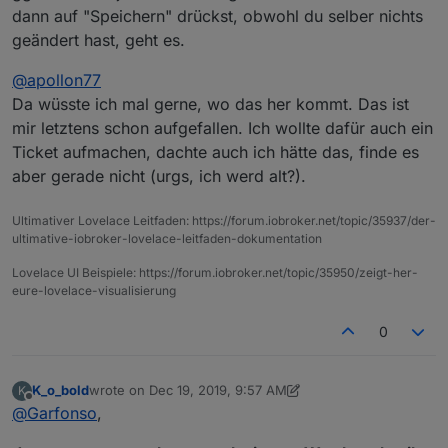
dann auf "Speichern" drückst, obwohl du selber nichts
geändert hast, geht es.
@
apollon77
Da wüsste ich mal gerne, wo das her kommt. Das ist
mir letztens schon aufgefallen. Ich wollte dafür auch ein
Ticket aufmachen, dachte auch ich hätte das, finde es
aber gerade nicht (urgs, ich werd alt?).
Ultimativer Lovelace Leitfaden: https://forum.iobroker.net/topic/35937/der-
ultimative-iobroker-lovelace-leitfaden-dokumentation
Lovelace UI Beispiele: https://forum.iobroker.net/topic/35950/zeigt-her-
eure-lovelace-visualisierung
0
K_o_bold
wrote on
Dec 19, 2019, 9:57 AM
K
last edited by K_o_bold
Dec 19, 2019, 10:58 AM
Offline
@
Garfonso
,