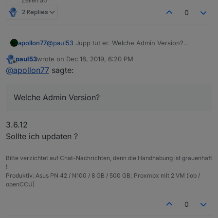
Zeilen ab
2 Replies
0
apollon77
@
paul53
Jupp tut er. Welche Admin Version?
Aktuellste latest?
paul53
wrote on
Dec 18, 2019, 6:20 PM
last edited by
Offline
@
apollon77
sagte:
Welche Admin Version?
3.6.12
Sollte ich updaten ?
Bitte verzichtet auf Chat-Nachrichten, denn die Handhabung ist grauenhaft
!
Produktiv: Asus PN 42 / N100 / 8 GB / 500 GB; Proxmox mit 2 VM (iob /
openCCU)
0