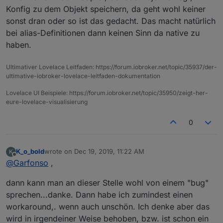
Konfig zu dem Objekt speichern, da geht wohl keiner
    "read": true,

    "write": true,

sonst dran oder so ist das gedacht. Das macht natürlich
    "smartName": {

bei alias-Definitionen dann keinen Sinn da native zu
      "de": "Weihnachtsbaum"

haben.
    },

    "alias": {

      "id": "deconz.0.Lights.2.on"

Ultimativer Lovelace Leitfaden: https://forum.iobroker.net/topic/35937/der-
    }

ultimative-iobroker-lovelace-leitfaden-dokumentation
  },

Lovelace UI Beispiele: https://forum.iobroker.net/topic/35950/zeigt-her-
  "from": "system.adapter.javascript.0",

eure-lovelace-visualisierung
  "user": "system.user.admin",

  "ts": 1576736190798,

0
  "_id": "alias.0.EG.Wohnzimmer.Licht.Weihnac
  "acl": {

    "object": 1638,

    "owner": "system.user.admin",

K_o_bold
wrote on
Dec 19, 2019, 11:22 AM
K
last edited by
Offline
    "ownerGroup": "system.group.user",

@
Garfonso
,
    "state": 1638

  },

dann kann man an dieser Stelle wohl von einem "bug"
  "native": {

sprechen...danke. Dann habe ich zumindest einen
    "alexa": "switch"

workaround,. wenn auch unschön. Ich denke aber das
  }

wird in irgendeiner Weise behoben, bzw. ist schon ein