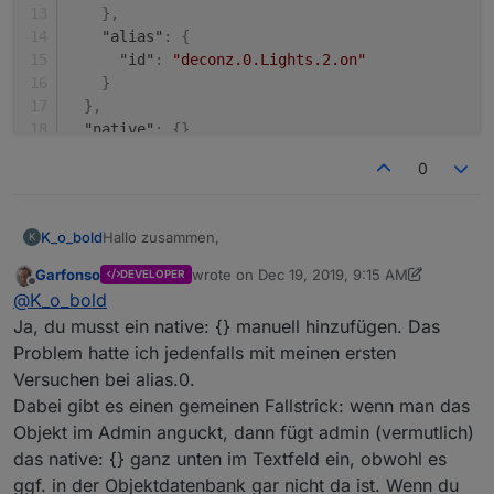
}
,
"alias"
:
{
"id"
:
"deconz.0.Lights.2.on"
}
}
,
"native"
:
{
}
,
"acl"
:
{
0
"object"
:
1638
,
"owner"
:
"system.user.admin"
,
"ownerGroup"
:
"system.group.user"
,
Hallo zusammen,
K_o_bold
K
"state"
:
1638
}
,
Garfonso
wrote on
Dec 19, 2019, 9:15 AM
DEVELOPER
ich würde gerne ein Alias Objekt im IoT Adapter als
last edited by Garfonso
Dec 19, 2019, 10:16
Offline
"_id"
:
"alias.0.EG.Wohnzimmer.Licht.Weihnachts
@
K_o_bold
Alexa Gerät definieren. Allerdings funktioniert das
"type"
:
"state"
nicht. Es poppt nur ein Fenster auf, mit der Meldung,
Gibt es diesbezüglich etwas zu beachten?
Ja, du musst ein native: {} manuell hinzufügen. Das
}
dass das Gerät nicht angelegt wurde.
Problem hatte ich jedenfalls mit meinen ersten
Versuchen bei alias.0.
Dabei gibt es einen gemeinen Fallstrick: wenn man das
Objekt im Admin anguckt, dann fügt admin (vermutlich)
das native: {} ganz unten im Textfeld ein, obwohl es
ggf. in der Objektdatenbank gar nicht da ist. Wenn du