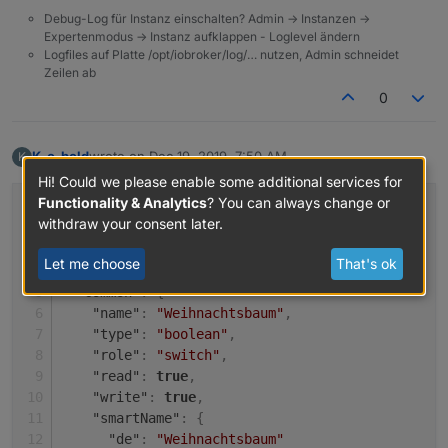
Debug-Log für Instanz einschalten? Admin -> Instanzen ->
Expertenmodus -> Instanz aufklappen - Loglevel ändern
Logfiles auf Platte /opt/iobroker/log/… nutzen, Admin schneidet
Zeilen ab
0
K_o_bold
wrote on
Dec 19, 2019, 7:50 AM
K
last edited by
Offline
Hi! Could we please enable some additional services for
Functionality & Analytics
? You can always change or
{
withdraw your consent later.
"from"
:
"system.adapter.javascript.0"
,
"user"
:
"system.user.admin"
,
Let me choose
That's ok
"ts"
:
1576736190798
,
"common"
:
{
"name"
:
"Weihnachtsbaum"
,
"type"
:
"boolean"
,
"role"
:
"switch"
,
"read"
:
true
,
"write"
:
true
,
"smartName"
:
{
"de"
:
"Weihnachtsbaum"