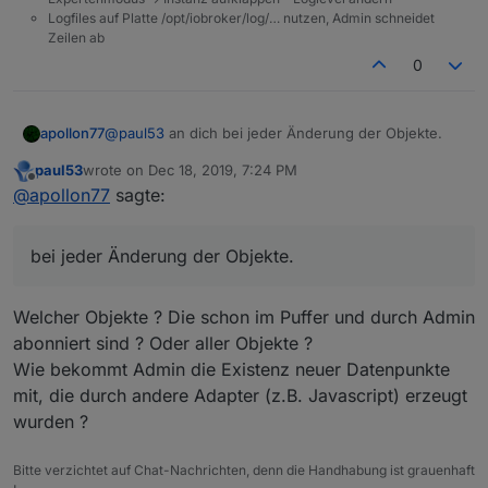
Logfiles auf Platte /opt/iobroker/log/… nutzen, Admin schneidet
Zeilen ab
0
apollon77
@
paul53
an dich bei jeder Änderung der Objekte.
paul53
wrote on
Dec 18, 2019, 7:24 PM
last edited by
Offline
@
apollon77
sagte:
bei jeder Änderung der Objekte.
Welcher Objekte ? Die schon im Puffer und durch Admin
abonniert sind ? Oder aller Objekte ?
Wie bekommt Admin die Existenz neuer Datenpunkte
mit, die durch andere Adapter (z.B. Javascript) erzeugt
wurden ?
Bitte verzichtet auf Chat-Nachrichten, denn die Handhabung ist grauenhaft