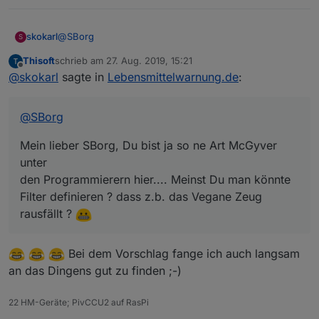
@
SBorg
skokarl
S
Thisoft
schrieb am
27. Aug. 2019, 15:21
Mein lieber SBorg, Du bist ja so ne Art McGyver unter
zuletzt editiert von
Offline
@
skokarl
sagte in
Lebensmittelwarnung.de
:
den Programmierern hier.... Meinst Du man könnte
Filter definieren ? dass z.b. das Vegane Zeug rausfällt
?
@
SBorg
Mein lieber SBorg, Du bist ja so ne Art McGyver
unter
den Programmierern hier.... Meinst Du man könnte
Filter definieren ? dass z.b. das Vegane Zeug
rausfällt ?
Bei dem Vorschlag fange ich auch langsam
an das Dingens gut zu finden ;-)
22 HM-Geräte; PivCCU2 auf RasPi