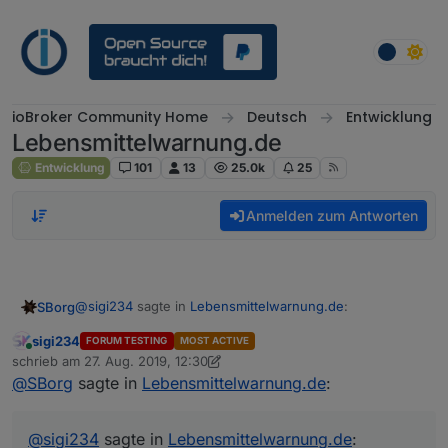
Weiter zum Inhalt
ioBroker Community Home
Deutsch
Entwicklung
Lebensmittelwarnung.de
Entwicklung
101
13
25.0k
25
Anmelden zum Antworten
@
sigi234
sagte in
Lebensmittelwarnung.de
:
SBorg
sigi234
FORUM TESTING
MOST ACTIVE
Online
polldata is not defined
schrieb am
27. Aug. 2019, 12:30
zuletzt editiert von sigi234
@
SBorg
sagte in
Lebensmittelwarnung.de
:
Hast du wirklich das Ganze JS 1:1 kopiert? Dem fehlt lt.
Fehlermeldung die Funktion "polldata" (das holt im JS
@
sigi234
sagte in
Lebensmittelwarnung.de
: