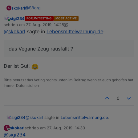
@
SBorg
skokarl
S
sigi234
FORUM TESTING
MOST ACTIVE
Mein lieber SBorg, Du bist ja so ne Art McGyver unter
Online
schrieb am
27. Aug. 2019, 14:28
den Programmierern hier.... Meinst Du man könnte
zuletzt editiert von sigi234
@
skokarl
sagte in
Lebensmittelwarnung.de
:
Filter definieren ? dass z.b. das Vegane Zeug rausfällt
?
das Vegane Zeug rausfällt ?
Der ist Gut!
Bitte benutzt das Voting rechts unten im Beitrag wenn er euch geholfen hat.
Immer Daten sichern!
0
@
skokarl
sagte in
Lebensmittelwarnung.de
:
sigi234
skokarl
schrieb am
27. Aug. 2019, 14:30
S
zuletzt editiert von
Offline
@
sigi234
das Vegane Zeug rausfällt ?