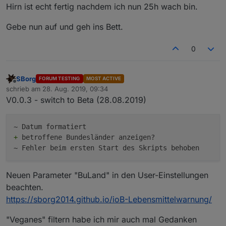
Hirn ist echt fertig nachdem ich nun 25h wach bin.
Gebe nun auf und geh ins Bett.
0
SBorg
FORUM TESTING
MOST ACTIVE
Offline
schrieb am
28. Aug. 2019, 09:34
zuletzt editiert von
V0.0.3 - switch to Beta (28.08.2019)
+
 betroffene Bundesländer anzeigen? 

Neuen Parameter "BuLand" in den User-Einstellungen
beachten.
https://sborg2014.github.io/ioB-Lebensmittelwarnung/
"Veganes" filtern habe ich mir auch mal Gedanken