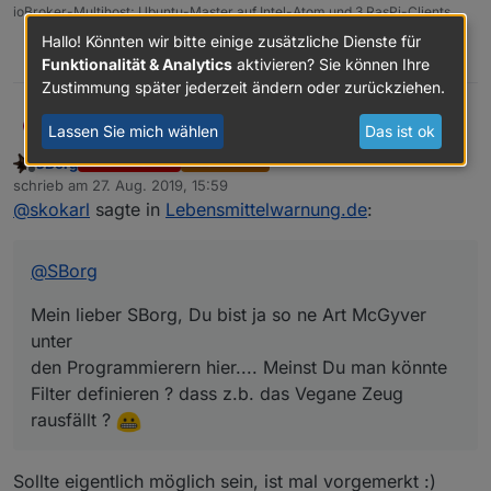
ioBroker-Multihost; Ubuntu-Master auf Intel-Atom und 3 RasPi-Clients
Hallo! Könnten wir bitte einige zusätzliche Dienste für
0
Funktionalität & Analytics
aktivieren? Sie können Ihre
Zustimmung später jederzeit ändern oder zurückziehen.
@
SBorg
skokarl
S
Lassen Sie mich wählen
Das ist ok
SBorg
FORUM TESTING
MOST ACTIVE
Mein lieber SBorg, Du bist ja so ne Art McGyver unter
Offline
schrieb am
27. Aug. 2019, 15:59
den Programmierern hier.... Meinst Du man könnte
zuletzt editiert von
@
skokarl
sagte in
Lebensmittelwarnung.de
:
Filter definieren ? dass z.b. das Vegane Zeug rausfällt
?
@
SBorg
Mein lieber SBorg, Du bist ja so ne Art McGyver
unter
den Programmierern hier.... Meinst Du man könnte
Filter definieren ? dass z.b. das Vegane Zeug
rausfällt ?
Sollte eigentlich möglich sein, ist mal vorgemerkt :)