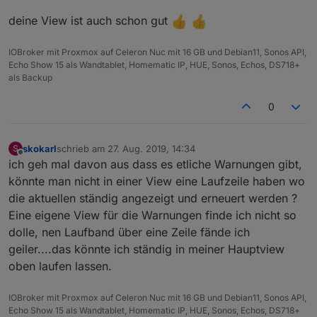
deine View ist auch schon gut
Der ist Gut!
IOBroker mit Proxmox auf Celeron Nuc mit 16 GB und Debian11, Sonos API,
Echo Show 15 als Wandtablet, Homematic IP, HUE, Sonos, Echos, DS718+
als Backup
0
skokarl
schrieb am
27. Aug. 2019, 14:34
S
zuletzt editiert von
Offline
ich geh mal davon aus dass es etliche Warnungen gibt,
könnte man nicht in einer View eine Laufzeile haben wo
die aktuellen ständig angezeigt und erneuert werden ?
Eine eigene View für die Warnungen finde ich nicht so
dolle, nen Laufband über eine Zeile fände ich
geiler....das könnte ich ständig in meiner Hauptview
oben laufen lassen.
IOBroker mit Proxmox auf Celeron Nuc mit 16 GB und Debian11, Sonos API,
Echo Show 15 als Wandtablet, Homematic IP, HUE, Sonos, Echos, DS718+