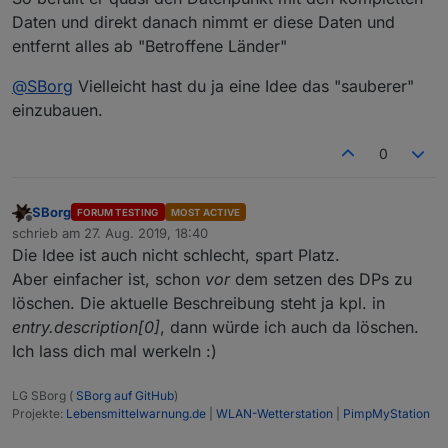
Daten und direkt danach nimmt er diese Daten und
entfernt alles ab "Betroffene Länder"
@
SBorg
Vielleicht hast du ja eine Idee das "sauberer"
einzubauen.
0
SBorg
FORUM TESTING
MOST ACTIVE
Offline
schrieb am
27. Aug. 2019, 18:40
zuletzt editiert von
Die Idee ist auch nicht schlecht, spart Platz.
Aber einfacher ist, schon
vor
dem setzen des DPs zu
löschen. Die aktuelle Beschreibung steht ja kpl. in
entry.description[0]
, dann würde ich auch da löschen.
Ich lass dich mal werkeln :)
LG SBorg (
SBorg auf GitHub
)
Projekte:
Lebensmittelwarnung.de
|
WLAN-Wetterstation
|
PimpMyStation