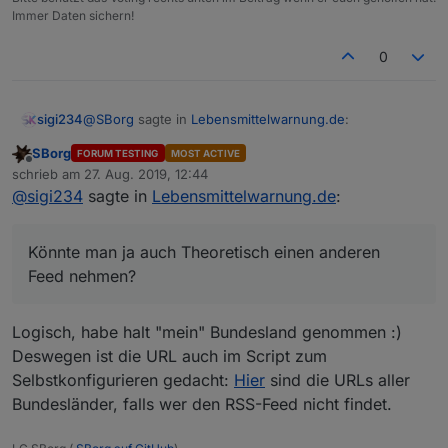
Immer Daten sichern!
0
@
SBorg
sagte in
Lebensmittelwarnung.de
:
sigi234
SBorg
FORUM TESTING
MOST ACTIVE
Offline
@
sigi234
sagte in
Lebensmittelwarnung.de
:
schrieb am
27. Aug. 2019, 12:44
zuletzt editiert von
@
sigi234
sagte in
Lebensmittelwarnung.de
:
Geht...........
polldata is not defined
Edit:
Könnte man ja auch Theoretisch einen anderen
Feed nehmen?
Hast du wirklich das Ganze JS 1:1 kopiert? Dem
fehlt lt. Fehlermeldung die Funktion "polldata"
(das holt im JS die Daten ab).
Logisch, habe halt "mein" Bundesland genommen :)
...und zu spät...
Deswegen ist die URL auch im Script zum
Selbstkonfigurieren gedacht:
Hier
sind die URLs aller
Bundesländer, falls wer den RSS-Feed nicht findet.