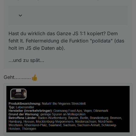
die Daten ab).
...und zu spät...
Hast du wirklich das Ganze JS 1:1 kopiert? Dem
fehlt lt. Fehlermeldung die Funktion "polldata" (das
holt im JS die Daten ab).
...und zu spät...
Geht...........