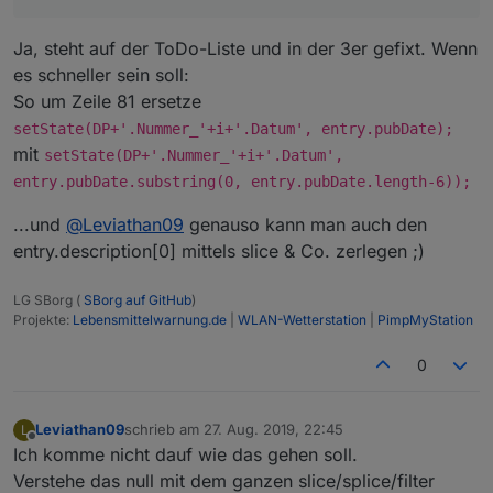
Ja, steht auf der ToDo-Liste und in der 3er gefixt. Wenn
es schneller sein soll:
So um Zeile 81 ersetze
setState(DP+'.Nummer_'+i+'.Datum', entry.pubDate);
mit
setState(DP+'.Nummer_'+i+'.Datum',
entry.pubDate.substring(0, entry.pubDate.length-6));
...und
@
Leviathan09
genauso kann man auch den
entry.description[0] mittels slice & Co. zerlegen ;)
LG SBorg (
SBorg auf GitHub
)
Projekte:
Lebensmittelwarnung.de
|
WLAN-Wetterstation
|
PimpMyStation
0
Leviathan09
schrieb am
27. Aug. 2019, 22:45
L
zuletzt editiert von
Offline
Ich komme nicht dauf wie das gehen soll.
Verstehe das null mit dem ganzen slice/splice/filter