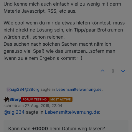
Und kenne mich auch einfach viel zu wenig mit derm
Materie Javascript, RSS, etc aus.
Wäe cool wenn du mir da etwas hlefen könntest, muss
nicht direkt ne Lösung sein, ein Tipp/paar Brotkrumen
würden evtl. schon reichen.
Das suchen nach solchen Sachen macht nämlich
genauso viel Spaß wie das umsetzen...sofern man
iwann zu einem Ergebnis kommt :-)
0
@
SBorg
sagte in
Lebensmittelwarnung.de
:
sigi234
SBorg
FORUM TESTING
MOST ACTIVE
Offline
V0.0.2 ist auf GitHub Online: Titel, Link und Datum
schrieb am
27. Aug. 2019, 22:04
zuletzt editiert von
hinzugefügt.
@
sigi234
sagte in
Lebensmittelwarnung.de
:
Kann man
+0000
beim Datum weg lassen?
Kann man
+0000
beim Datum weg lassen?