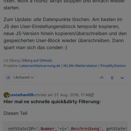
fixen. work a round: skript stoppen und einfach wieder
starten.
Zum Update:
alle
Datenpunkte löschen. Am besten im
JS den User-Einstellungensblock temporär kopieren,
neue JS-Version hinein kopieren/überschreiben und den
gespeicherten User-Block wieder überschreiben. Dann
spart man sich das conden :)
LG SBorg (
SBorg auf GitHub
)
Projekte:
Lebensmittelwarnung.de
|
WLAN-Wetterstation
|
PimpMyStation
1 Antwort
0
Leviathan09
schrieb am
27. Aug. 2019, 17:46
L
zuletzt editiert von Leviathan09
Offline
Hier mal ne schnelle quick&dirty Filterung:
Diesen Teil
setState(DP+
'.Nummer_'
+i+
'.Beschreibung'
, getState(D