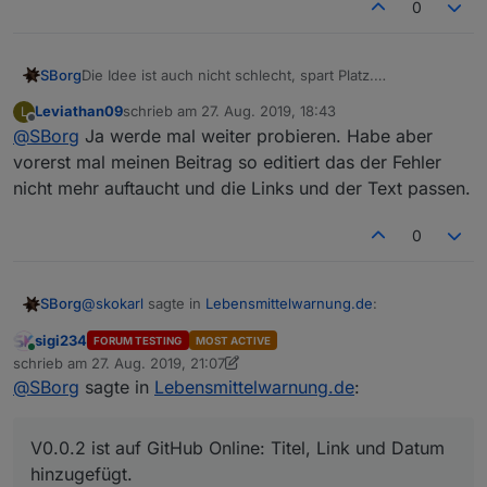
0
SBorg
Die Idee ist auch nicht schlecht, spart Platz.
Aber einfacher ist, schon
vor
dem setzen des DPs zu
Leviathan09
schrieb am
27. Aug. 2019, 18:43
L
löschen. Die aktuelle Beschreibung steht ja kpl. in
zuletzt editiert von
Offline
@
SBorg
Ja werde mal weiter probieren. Habe aber
entry.description[0]
, dann würde ich auch da löschen.
Ich lass dich mal werkeln :)
vorerst mal meinen Beitrag so editiert das der Fehler
nicht mehr auftaucht und die Links und der Text passen.
0
@
skokarl
sagte in
Lebensmittelwarnung.de
:
SBorg
sigi234
FORUM TESTING
MOST ACTIVE
Online
@
SBorg
schrieb am
27. Aug. 2019, 21:07
zuletzt editiert von sigi234
@
SBorg
sagte in
Lebensmittelwarnung.de
:
Sollte eigentlich möglich sein, ist mal vorgemerkt :)
Mein lieber SBorg, Du bist ja so ne Art McGyver
unter
den Programmierern hier.... Meinst Du man könnte
V0.0.2 ist auf GitHub Online: Titel, Link und Datum
Filter definieren ? dass z.b. das Vegane Zeug
hinzugefügt.
rausfällt ?