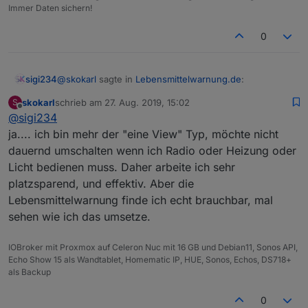
Immer Daten sichern!
0
@
skokarl
sagte in
Lebensmittelwarnung.de
:
sigi234
skokarl
schrieb am
27. Aug. 2019, 15:02
S
zuletzt editiert von
Offline
@
sigi234
das könnte ich ständig in meiner Hauptview oben
laufen lassen.
ja.... ich bin mehr der "eine View" Typ, möchte nicht
Ein Laufband baucht aber viele Ressourcen (hängt
dauernd umschalten wenn ich Radio oder Heizung oder
teilweise bei mir) .
Licht bedienen muss. Daher arbeite ich sehr
Ein DP Html und dann mit Sichtbarkeit wäre auch
gut..........
platzsparend, und effektiv. Aber die
Lebensmittelwarnung finde ich echt brauchbar, mal
sehen wie ich das umsetze.
IOBroker mit Proxmox auf Celeron Nuc mit 16 GB und Debian11, Sonos API,
Echo Show 15 als Wandtablet, Homematic IP, HUE, Sonos, Echos, DS718+
als Backup
0