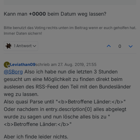
Kann man
+0000
beim Datum weg lassen?
Bitte benutzt das Voting rechts unten im Beitrag wenn er euch geholfen hat.
Immer Daten sichern!
1 Antwort
0
V0.0.2 ist auf GitHub Online: Titel, Link und Datum
hinzugefügt.
Leviathan09
schrieb am
27. Aug. 2019, 21:55
L
Kleiner Wermutstropfen: wirft beim ersten starten
Zum Update:
alle
Datenpunkte löschen. Am besten im
zuletzt editiert von
Offline
@
SBorg
Also ich habe nun die letzten 3 Stunden
(noch) jede Menge Fehler, da er wg. der vielen
JS den User-Einstellungensblock temporär kopieren,
Datenpunkte nicht schnell genug hinterher kommt diese
neue JS-Version hinein kopieren/überschreiben und
gesucht um eine Möglichkeit zu finden direkt beim
anzulegen, aber schon Daten schreiben möchte. Muss
den gespeicherten User-Block wieder überschreiben.
auslesen des RSS-Feed den Teil mit den Bundesländer
ich noch fixen. work a round: skript stoppen und
Dann spart man sich das conden :)
weg zu lassen.
einfach wieder starten.
Also quasi Parse until "<b>Betroffene Länder:</b>"
Oder nachdem in entry.description[0] alles abgelegt
wurde zu sagen und nun lösche alles bis zu "
<b>Betroffene Länder:</b>"
Aber ich finde leider nichts.