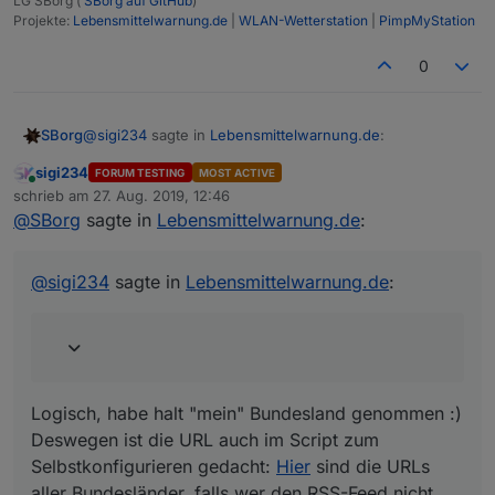
LG SBorg (
SBorg auf GitHub
)
Projekte:
Lebensmittelwarnung.de
|
WLAN-Wetterstation
|
PimpMyStation
0
Könnte man ja auch Theoretisch einen anderen Feed
nehmen?
@
sigi234
sagte in
Lebensmittelwarnung.de
:
SBorg
sigi234
FORUM TESTING
MOST ACTIVE
Online
Könnte man ja auch Theoretisch einen anderen
schrieb am
27. Aug. 2019, 12:46
zuletzt editiert von
Feed nehmen?
@
SBorg
sagte in
Lebensmittelwarnung.de
:
Logisch, habe halt "mein" Bundesland genommen :)
Deswegen ist die URL auch im Script zum
Selbstkonfigurieren gedacht:
Hier
sind die URLs aller
@
sigi234
sagte in
Lebensmittelwarnung.de
:
Bundesländer, falls wer den RSS-Feed nicht findet.
Logisch, habe halt "mein" Bundesland genommen :)
Deswegen ist die URL auch im Script zum
Selbstkonfigurieren gedacht:
Hier
sind die URLs
aller Bundesländer, falls wer den RSS-Feed nicht