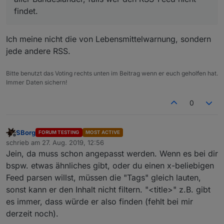
findet.
Ich meine nicht die von Lebensmittelwarnung, sondern
jede andere RSS.
Bitte benutzt das Voting rechts unten im Beitrag wenn er euch geholfen hat.
Immer Daten sichern!
0
SBorg
FORUM TESTING
MOST ACTIVE
Offline
schrieb am
27. Aug. 2019, 12:56
zuletzt editiert von
Jein, da muss schon angepasst werden. Wenn es bei dir
bspw. etwas ähnliches gibt, oder du einen x-beliebigen
Feed parsen willst, müssen die "Tags" gleich lauten,
sonst kann er den Inhalt nicht filtern. "<title>" z.B. gibt
es immer, dass würde er also finden (fehlt bei mir
derzeit noch).