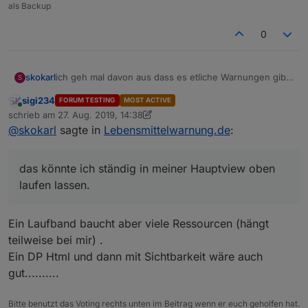
als Backup
0
skokarl
ich geh mal davon aus dass es etliche Warnungen gibt,
S
könnte man nicht in einer View eine Laufzeile haben
sigi234
FORUM TESTING
MOST ACTIVE
wo die aktuellen ständig angezeigt und erneuert
Online
schrieb am
27. Aug. 2019, 14:38
werden ? Eine eigene View für die Warnungen finde
zuletzt editiert von sigi234
@
skokarl
sagte in
Lebensmittelwarnung.de
:
ich nicht so dolle, nen Laufband über eine Zeile fände
ich geiler....das könnte ich ständig in meiner Hauptview
oben laufen lassen.
das könnte ich ständig in meiner Hauptview oben
laufen lassen.
Ein Laufband baucht aber viele Ressourcen (hängt
teilweise bei mir) .
Ein DP Html und dann mit Sichtbarkeit wäre auch
gut..........
Bitte benutzt das Voting rechts unten im Beitrag wenn er euch geholfen hat.