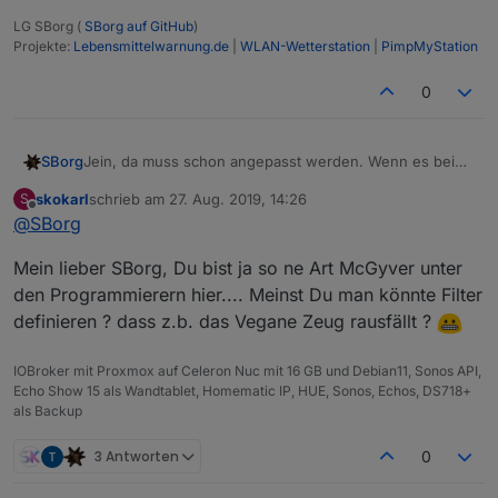
LG SBorg (
SBorg auf GitHub
)
Projekte:
Lebensmittelwarnung.de
|
WLAN-Wetterstation
|
PimpMyStation
0
SBorg
Jein, da muss schon angepasst werden. Wenn es bei
dir bspw. etwas ähnliches gibt, oder du einen x-
skokarl
schrieb am
27. Aug. 2019, 14:26
S
beliebigen Feed parsen willst, müssen die "Tags" gleich
zuletzt editiert von
Offline
@
SBorg
lauten, sonst kann er den Inhalt nicht filtern. "<title>"
z.B. gibt es immer, dass würde er also finden (fehlt bei
Mein lieber SBorg, Du bist ja so ne Art McGyver unter
mir derzeit noch).
den Programmierern hier.... Meinst Du man könnte Filter
definieren ? dass z.b. das Vegane Zeug rausfällt ?
IOBroker mit Proxmox auf Celeron Nuc mit 16 GB und Debian11, Sonos API,
Echo Show 15 als Wandtablet, Homematic IP, HUE, Sonos, Echos, DS718+
als Backup
3 Antworten
0