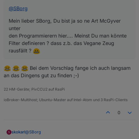
?
@
SBorg
Mein lieber SBorg, Du bist ja so ne Art McGyver
unter
den Programmierern hier.... Meinst Du man könnte
Filter definieren ? dass z.b. das Vegane Zeug
rausfällt ?
Bei dem Vorschlag fange ich auch langsam
an das Dingens gut zu finden ;-)
22 HM-Geräte; PivCCU2 auf RasPi
ioBroker-Multihost; Ubuntu-Master auf Intel-Atom und 3 RasPi-Clients
0
@
SBorg
skokarl
S