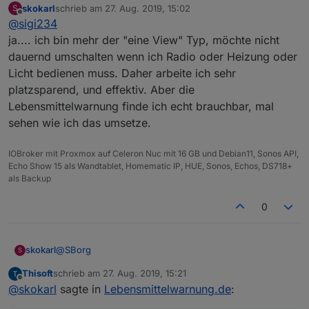
skokarl
schrieb am
27. Aug. 2019, 15:02
S
zuletzt editiert von
Offline
@
sigi234
das könnte ich ständig in meiner Hauptview oben
laufen lassen.
ja.... ich bin mehr der "eine View" Typ, möchte nicht
Ein Laufband baucht aber viele Ressourcen (hängt
dauernd umschalten wenn ich Radio oder Heizung oder
teilweise bei mir) .
Licht bedienen muss. Daher arbeite ich sehr
Ein DP Html und dann mit Sichtbarkeit wäre auch
gut..........
platzsparend, und effektiv. Aber die
Lebensmittelwarnung finde ich echt brauchbar, mal
sehen wie ich das umsetze.
IOBroker mit Proxmox auf Celeron Nuc mit 16 GB und Debian11, Sonos API,
Echo Show 15 als Wandtablet, Homematic IP, HUE, Sonos, Echos, DS718+
als Backup
0
@
SBorg
skokarl
S
Thisoft
schrieb am
27. Aug. 2019, 15:21
Mein lieber SBorg, Du bist ja so ne Art McGyver unter
zuletzt editiert von
Offline
@
skokarl
sagte in
Lebensmittelwarnung.de
:
den Programmierern hier.... Meinst Du man könnte
Filter definieren ? dass z.b. das Vegane Zeug rausfällt