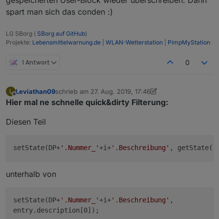
gespeicherten User-Block wieder überschreiben. Dann
spart man sich das conden :)
LG SBorg (
SBorg auf GitHub
)
Projekte:
Lebensmittelwarnung.de
|
WLAN-Wetterstation
|
PimpMyStation
1 Antwort
0
Leviathan09
schrieb am
27. Aug. 2019, 17:46
L
zuletzt editiert von Leviathan09
Offline
Hier mal ne schnelle quick&dirty Filterung:
Diesen Teil
setState(DP+
'.Nummer_'
+i+
'.Beschreibung'
, getState(D
unterhalb von
setState(DP+
'.Nummer_'
+i+
'.Beschreibung'
,
entry.description[0]);