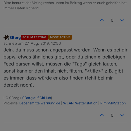
Bitte benutzt das Voting rechts unten im Beitrag wenn er euch geholfen hat.
Immer Daten sichern!
0
SBorg
FORUM TESTING
MOST ACTIVE
Offline
schrieb am
27. Aug. 2019, 12:56
zuletzt editiert von
Jein, da muss schon angepasst werden. Wenn es bei dir
bspw. etwas ähnliches gibt, oder du einen x-beliebigen
Feed parsen willst, müssen die "Tags" gleich lauten,
sonst kann er den Inhalt nicht filtern. "<title>" z.B. gibt
es immer, dass würde er also finden (fehlt bei mir
derzeit noch).
LG SBorg (
SBorg auf GitHub
)
Projekte:
Lebensmittelwarnung.de
|
WLAN-Wetterstation
|
PimpMyStation
0