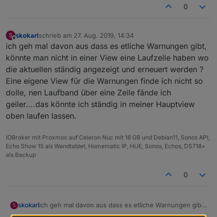
0
skokarl
schrieb am
27. Aug. 2019, 14:34
S
zuletzt editiert von
Offline
ich geh mal davon aus dass es etliche Warnungen gibt,
könnte man nicht in einer View eine Laufzeile haben wo
die aktuellen ständig angezeigt und erneuert werden ?
Eine eigene View für die Warnungen finde ich nicht so
dolle, nen Laufband über eine Zeile fände ich
geiler....das könnte ich ständig in meiner Hauptview
oben laufen lassen.
IOBroker mit Proxmox auf Celeron Nuc mit 16 GB und Debian11, Sonos API,
Echo Show 15 als Wandtablet, Homematic IP, HUE, Sonos, Echos, DS718+
als Backup
0
skokarl
ich geh mal davon aus dass es etliche Warnungen gibt,
S
könnte man nicht in einer View eine Laufzeile haben