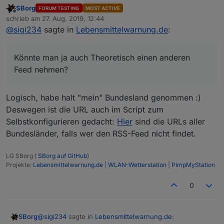
SBorg
FORUM TESTING
MOST ACTIVE
Offline
@
sigi234
sagte in
Lebensmittelwarnung.de
:
schrieb am
27. Aug. 2019, 12:44
zuletzt editiert von
@
sigi234
sagte in
Lebensmittelwarnung.de
:
Geht...........
polldata is not defined
Edit:
Könnte man ja auch Theoretisch einen anderen
Feed nehmen?
Hast du wirklich das Ganze JS 1:1 kopiert? Dem
fehlt lt. Fehlermeldung die Funktion "polldata"
(das holt im JS die Daten ab).
Logisch, habe halt "mein" Bundesland genommen :)
...und zu spät...
Deswegen ist die URL auch im Script zum
Selbstkonfigurieren gedacht:
Hier
sind die URLs aller
Bundesländer, falls wer den RSS-Feed nicht findet.
LG SBorg (
SBorg auf GitHub
)
Projekte:
Lebensmittelwarnung.de
|
WLAN-Wetterstation
|
PimpMyStation
0
Könnte man ja auch Theoretisch einen anderen Feed
nehmen?
@
sigi234
sagte in
Lebensmittelwarnung.de
:
SBorg