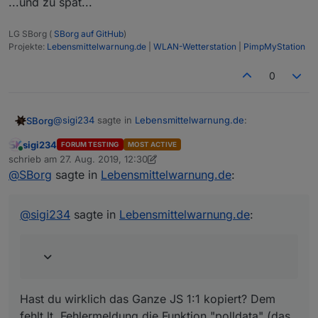
...und zu spät...
LG SBorg (
SBorg auf GitHub
)
Projekte:
Lebensmittelwarnung.de
|
WLAN-Wetterstation
|
PimpMyStation
0
@
sigi234
sagte in
Lebensmittelwarnung.de
:
SBorg
sigi234
FORUM TESTING
MOST ACTIVE
Online
polldata is not defined
schrieb am
27. Aug. 2019, 12:30
zuletzt editiert von sigi234
@
SBorg
sagte in
Lebensmittelwarnung.de
:
Hast du wirklich das Ganze JS 1:1 kopiert? Dem fehlt lt.
Fehlermeldung die Funktion "polldata" (das holt im JS
@
sigi234
sagte in
Lebensmittelwarnung.de
:
die Daten ab).
...und zu spät...
Hast du wirklich das Ganze JS 1:1 kopiert? Dem
fehlt lt. Fehlermeldung die Funktion "polldata" (das