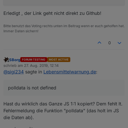
Erledigt , der Link geht nicht direkt zu Github!
Bitte benutzt das Voting rechts unten im Beitrag wenn er euch geholfen hat.
Immer Daten sichern!
0
SBorg
FORUM TESTING
MOST ACTIVE
Offline
schrieb am
27. Aug. 2019, 12:14
zuletzt editiert von
@
sigi234
sagte in
Lebensmittelwarnung.de
:
polldata is not defined
Hast du wirklich das Ganze JS 1:1 kopiert? Dem fehlt lt.
Fehlermeldung die Funktion "polldata" (das holt im JS
die Daten ab).