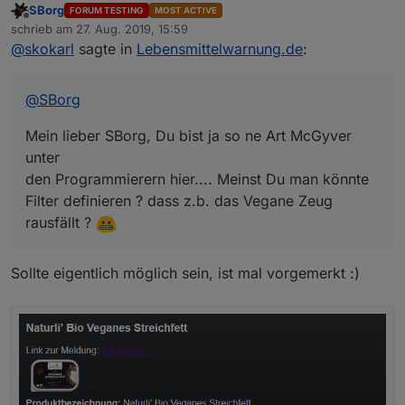
SBorg
FORUM TESTING
MOST ACTIVE
Mein lieber SBorg, Du bist ja so ne Art McGyver unter
Offline
schrieb am
27. Aug. 2019, 15:59
den Programmierern hier.... Meinst Du man könnte
zuletzt editiert von
@
skokarl
sagte in
Lebensmittelwarnung.de
:
Filter definieren ? dass z.b. das Vegane Zeug rausfällt
?
@
SBorg
Mein lieber SBorg, Du bist ja so ne Art McGyver
unter
den Programmierern hier.... Meinst Du man könnte
Filter definieren ? dass z.b. das Vegane Zeug
rausfällt ?
Sollte eigentlich möglich sein, ist mal vorgemerkt :)