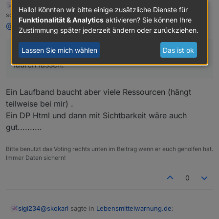
sigi234
FORUM TESTING
MOST ACTIVE
wo die aktuellen ständig angezeigt und erneuert
Hallo! Könnten wir bitte einige zusätzliche Dienste für
Online
schrieb am
27. Aug. 2019, 14:38
werden ? Eine eigene View für die Warnungen finde
zuletzt editiert von sigi234
Funktionalität & Analytics
aktivieren? Sie können Ihre
@
skokarl
sagte in
Lebensmittelwarnung.de
:
ich nicht so dolle, nen Laufband über eine Zeile fände
Zustimmung später jederzeit ändern oder zurückziehen.
ich geiler....das könnte ich ständig in meiner Hauptview
oben laufen lassen.
Lassen Sie mich wählen
Das ist ok
das könnte ich ständig in meiner Hauptview oben
laufen lassen.
Ein Laufband baucht aber viele Ressourcen (hängt
teilweise bei mir) .
Ein DP Html und dann mit Sichtbarkeit wäre auch
gut..........
Bitte benutzt das Voting rechts unten im Beitrag wenn er euch geholfen hat.
Immer Daten sichern!
0
@
skokarl
sagte in
Lebensmittelwarnung.de
:
sigi234