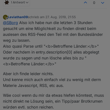
1 Antwort
0
V0.0.2 ist auf GitHub Online: Titel, Link und Datum
hinzugefügt.
Leviathan09
schrieb am
27. Aug. 2019, 21:55
L
Kleiner Wermutstropfen: wirft beim ersten starten
Zum Update:
alle
Datenpunkte löschen. Am besten im
zuletzt editiert von
Offline
@
SBorg
Also ich habe nun die letzten 3 Stunden
(noch) jede Menge Fehler, da er wg. der vielen
JS den User-Einstellungensblock temporär kopieren,
Datenpunkte nicht schnell genug hinterher kommt diese
neue JS-Version hinein kopieren/überschreiben und
gesucht um eine Möglichkeit zu finden direkt beim
anzulegen, aber schon Daten schreiben möchte. Muss
den gespeicherten User-Block wieder überschreiben.
auslesen des RSS-Feed den Teil mit den Bundesländer
ich noch fixen. work a round: skript stoppen und
Dann spart man sich das conden :)
weg zu lassen.
einfach wieder starten.
Also quasi Parse until "<b>Betroffene Länder:</b>"
Oder nachdem in entry.description[0] alles abgelegt
wurde zu sagen und nun lösche alles bis zu "
<b>Betroffene Länder:</b>"
Aber ich finde leider nichts.
Und kenne mich auch einfach viel zu wenig mit derm
Materie Javascript, RSS, etc aus.
Wäe cool wenn du mir da etwas hlefen könntest, muss
nicht direkt ne Lösung sein, ein Tipp/paar Brotkrumen
würden evtl. schon reichen.