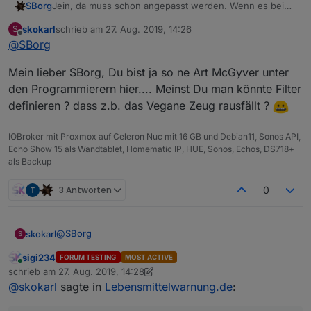
SBorg
Jein, da muss schon angepasst werden. Wenn es bei
dir bspw. etwas ähnliches gibt, oder du einen x-
skokarl
schrieb am
27. Aug. 2019, 14:26
S
beliebigen Feed parsen willst, müssen die "Tags" gleich
zuletzt editiert von
Offline
@
SBorg
lauten, sonst kann er den Inhalt nicht filtern. "<title>"
z.B. gibt es immer, dass würde er also finden (fehlt bei
Mein lieber SBorg, Du bist ja so ne Art McGyver unter
mir derzeit noch).
den Programmierern hier.... Meinst Du man könnte Filter
definieren ? dass z.b. das Vegane Zeug rausfällt ?
IOBroker mit Proxmox auf Celeron Nuc mit 16 GB und Debian11, Sonos API,
Echo Show 15 als Wandtablet, Homematic IP, HUE, Sonos, Echos, DS718+
als Backup
3 Antworten
0
@
SBorg
skokarl
S
sigi234
FORUM TESTING
MOST ACTIVE
Mein lieber SBorg, Du bist ja so ne Art McGyver unter
Online
schrieb am
27. Aug. 2019, 14:28
den Programmierern hier.... Meinst Du man könnte
zuletzt editiert von sigi234
@
skokarl
sagte in
Lebensmittelwarnung.de
:
Filter definieren ? dass z.b. das Vegane Zeug rausfällt
?