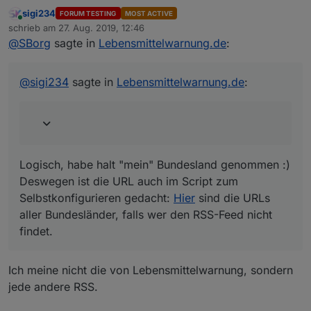
sigi234
FORUM TESTING
MOST ACTIVE
Online
Könnte man ja auch Theoretisch einen anderen
schrieb am
27. Aug. 2019, 12:46
zuletzt editiert von
Feed nehmen?
@
SBorg
sagte in
Lebensmittelwarnung.de
:
Logisch, habe halt "mein" Bundesland genommen :)
Deswegen ist die URL auch im Script zum
Selbstkonfigurieren gedacht:
Hier
sind die URLs aller
@
sigi234
sagte in
Lebensmittelwarnung.de
:
Bundesländer, falls wer den RSS-Feed nicht findet.
Logisch, habe halt "mein" Bundesland genommen :)
Deswegen ist die URL auch im Script zum
Selbstkonfigurieren gedacht:
Hier
sind die URLs
aller Bundesländer, falls wer den RSS-Feed nicht
findet.
Ich meine nicht die von Lebensmittelwarnung, sondern
jede andere RSS.