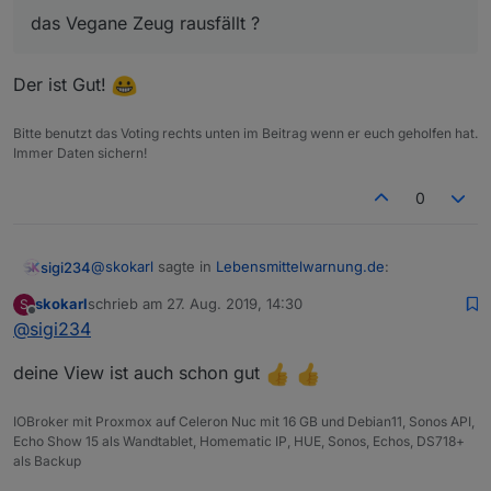
das Vegane Zeug rausfällt ?
Der ist Gut!
Bitte benutzt das Voting rechts unten im Beitrag wenn er euch geholfen hat.
Immer Daten sichern!
0
@
skokarl
sagte in
Lebensmittelwarnung.de
:
sigi234
skokarl
schrieb am
27. Aug. 2019, 14:30
S
zuletzt editiert von
Offline
@
sigi234
das Vegane Zeug rausfällt ?
deine View ist auch schon gut
Der ist Gut!
IOBroker mit Proxmox auf Celeron Nuc mit 16 GB und Debian11, Sonos API,
Echo Show 15 als Wandtablet, Homematic IP, HUE, Sonos, Echos, DS718+
als Backup