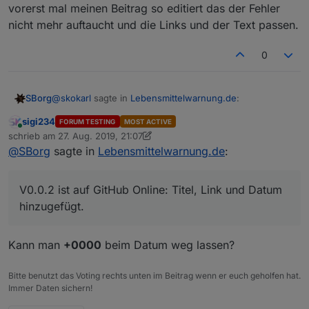
Ich lass dich mal werkeln :)
vorerst mal meinen Beitrag so editiert das der Fehler
nicht mehr auftaucht und die Links und der Text passen.
0
@
skokarl
sagte in
Lebensmittelwarnung.de
:
SBorg
sigi234
FORUM TESTING
MOST ACTIVE
Online
@
SBorg
schrieb am
27. Aug. 2019, 21:07
zuletzt editiert von sigi234
@
SBorg
sagte in
Lebensmittelwarnung.de
:
Sollte eigentlich möglich sein, ist mal vorgemerkt :)
Mein lieber SBorg, Du bist ja so ne Art McGyver
unter
den Programmierern hier.... Meinst Du man könnte
V0.0.2 ist auf GitHub Online: Titel, Link und Datum
Filter definieren ? dass z.b. das Vegane Zeug
hinzugefügt.
rausfällt ?
Kann man
+0000
beim Datum weg lassen?
Bitte benutzt das Voting rechts unten im Beitrag wenn er euch geholfen hat.
Immer Daten sichern!