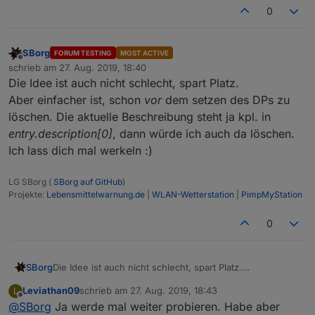
0
SBorg
FORUM TESTING
MOST ACTIVE
Offline
schrieb am
27. Aug. 2019, 18:40
zuletzt editiert von
Die Idee ist auch nicht schlecht, spart Platz.
Aber einfacher ist, schon
vor
dem setzen des DPs zu
löschen. Die aktuelle Beschreibung steht ja kpl. in
entry.description[0]
, dann würde ich auch da löschen.
Ich lass dich mal werkeln :)
LG SBorg (
SBorg auf GitHub
)
Projekte:
Lebensmittelwarnung.de
|
WLAN-Wetterstation
|
PimpMyStation
0
SBorg
Die Idee ist auch nicht schlecht, spart Platz.
Aber einfacher ist, schon
vor
dem setzen des DPs zu
Leviathan09
schrieb am
27. Aug. 2019, 18:43
L
löschen. Die aktuelle Beschreibung steht ja kpl. in
zuletzt editiert von
Offline
@
SBorg
Ja werde mal weiter probieren. Habe aber
entry.description[0]
, dann würde ich auch da löschen.