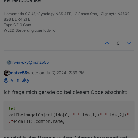
Perfekt....danke
Homematic CCU3,-Synology NAS 4TB,- 2 Sonos One,- Gigabyte N4500
8GB DDR4 2TB
Tapo C210 Cam
WLED Steuerung über lcdwiki
0
@
matze55
liv-in-sky
matze55
wrote on
Jul 7, 2024, 2:39 PM
ein beispiel schaut dann ung. so aus:
last edited by
Offline
@
liv-in-sky
ich frage mich gerade ob bei diesem Code abschnitt:
let
val0help=getObject(ida[0]+
"."
+ida[1]+
"."
+ida[2]+
"
."
+ida[3]).common.name;