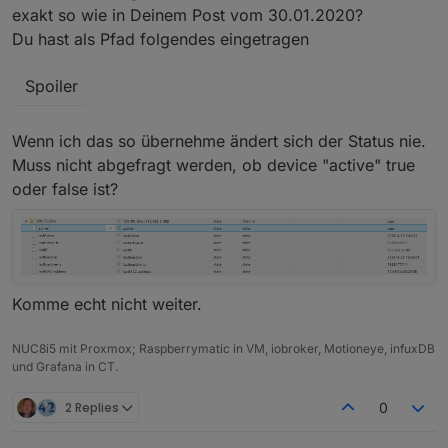
Bei Fritz sind angeblich alle Geräte aktiv und das
exakt so wie in Deinem Post vom 30.01.2020?
ist definitiv falsch.
Du hast als Pfad folgendes eingetragen
Fritz zeigt es mir verlässlicher an als Ping!
Bei Ping wird der Status richtig angezeigt, dafür
kann Ping aber die Alexa Geräte nicht richtig
rechts (Ping) zB zeigt er Geräte als Offline an,
anzeigen.
Spoiler
obwohl definitiv Online (PC)
Bei Fritz dauert es nur zT 10 Minuten, bis ein Gerät
als Offline aufscheint.
Wenn ich das so übernehme ändert sich der Status nie.
Muss nicht abgefragt werden, ob device "active" true
oder false ist?
Komme echt nicht weiter.
NUC8i5 mit Proxmox; Raspberrymatic in VM, iobroker, Motioneye, infuxDB
und Grafana in CT.
2 Replies
0