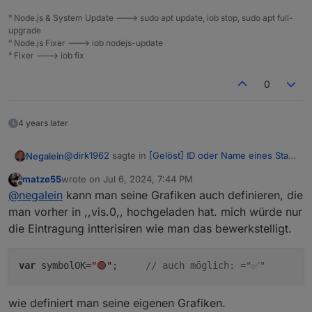
° Node.js & System Update ---> sudo apt update, iob stop, sudo apt full-
upgrade
° Node.js Fixer ---> iob nodejs-update
° Fixer ---> iob fix
0
4 years later
@
dirk1962
sagte in
[Gelöst] ID oder Name eines State
Negalein
in Vis anzeigen
:
matze55
wrote on
Jul 6, 2024, 7:44 PM
last edited by
Offline
Frage mich echt, wie das Script bei Dir den
@
negalein
kann man seine Grafiken auch definieren, die
richtigen Status anzeigt. Solltest Du vielleicht
man vorher in ,,vis.0,, hochgeladen hat. mich würde nur
jetzt hast mich neugierig gemacht, vorallem da ich
nochmal prüfen.
die Eintragung intterisiren wie man das bewerkstelligt.
schon ewig nicht mehr diese liste angesehen habe.
Fakt ist:
man kann auch Fritz nicht vertrauen.
var
 symbolOK=
"🟢"
;     
// auch möglich: ="✅"
Habe das Script abgeändert wie oben beschrieben.
Fritz zeigt Geräte offline, die aber definitiv online sind
(sonst könnte ich jetzt nicht dies schreiben).
wie definiert man seine eigenen Grafiken.
Vorher war echt fast alles online. War aber am