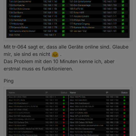
als Offline aufscheint.
Mit tr-064 sagt er, dass alle Geräte online sind. Glaube
mir, sie sind es nicht
.
Das Problem mit den 10 Minuten kenne ich, aber
erstmal muss es funktionieren.
Ping