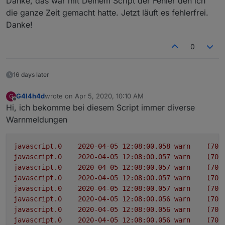
Danke, das war mit Deinem Script der Fehler den ich
die ganze Zeit gemacht hatte. Jetzt läuft es fehlerfrei.
Danke!
0
16 days later
G4l4h4d
wrote on
Apr 5, 2020, 10:10 AM
G
last edited by
Offline
Hi, ich bekomme bei diesem Script immer diverse
Warnmeldungen
javascript.0
2020-04-05 12:08:00.058	
warn
(702
javascript.0
2020-04-05 12:08:00.057	
warn
(702
javascript.0
2020-04-05 12:08:00.057	
warn
(702
javascript.0
2020-04-05 12:08:00.057	
warn
(702
javascript.0
2020-04-05 12:08:00.057	
warn
(702
javascript.0
2020-04-05 12:08:00.056	
warn
(702
javascript.0
2020-04-05 12:08:00.056	
warn
(702
javascript.0
2020-04-05 12:08:00.056	
warn
(702