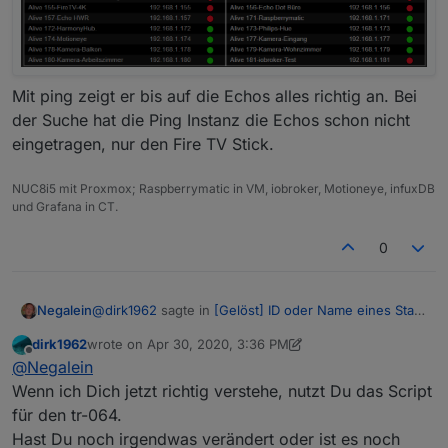
Mit ping zeigt er bis auf die Echos alles richtig an. Bei
der Suche hat die Ping Instanz die Echos schon nicht
eingetragen, nur den Fire TV Stick.
NUC8i5 mit Proxmox; Raspberrymatic in VM, iobroker, Motioneye, infuxDB
und Grafana in CT.
0
@
dirk1962
sagte in
[Gelöst] ID oder Name eines State
Negalein
in Vis anzeigen
:
dirk1962
wrote on
Apr 30, 2020, 3:36 PM
last edited by Negalein
Apr 30, 2020, 5:52 PM
Offline
Hast Du die Screenshots kurz hintereinander
@
Negalein
gemacht?
Wenn ich Dich jetzt richtig verstehe, nutzt Du das Script
nein, gleichzeitig
für den tr-064.
Hast Du noch irgendwas verändert oder ist es noch