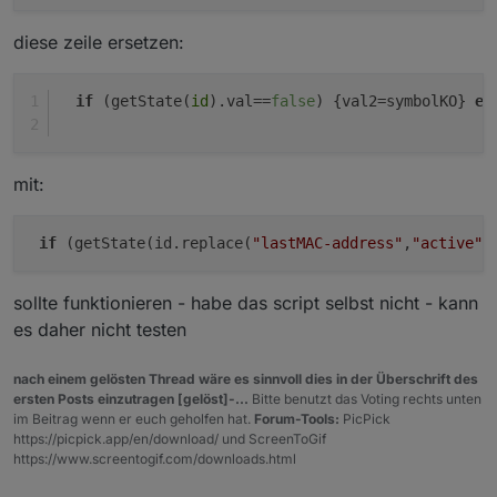
diese zeile ersetzen:
if
 (getState(
id
).val==
false
) {val2=symbolKO} 
el
mit:
if
 (getState(id.replace(
"lastMAC-address"
,
"active"
)
sollte funktionieren - habe das script selbst nicht - kann
es daher nicht testen
nach einem gelösten Thread wäre es sinnvoll dies in der Überschrift des
ersten Posts einzutragen [gelöst]-...
Bitte benutzt das Voting rechts unten
im Beitrag wenn er euch geholfen hat.
Forum-Tools:
PicPick
https://picpick.app/en/download/ und ScreenToGif
https://www.screentogif.com/downloads.html