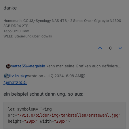
Anfang definitiv nicht so.
danke
Homematic CCU3,-Synology NAS 4TB,- 2 Sonos One,- Gigabyte N4500
8GB DDR4 2TB
Tapo C210 Cam
WLED Steuerung über lcdwiki
0
@
negalein
kann man seine Grafiken auch definieren,
matze55
die man vorher in ,,vis.0,, hochgeladen hat. mich
liv-in-sky
wrote on
Jul 7, 2024, 6:08 AM
würde nur die Eintragung intterisiren wie man das
last edited by liv-in-sky
Jul 7, 2024, 8:08 AM
Offline
@
matze55
bewerkstelligt.
wie definiert man seine eigenen Grafiken.
ein beispiel schaut dann ung. so aus:
danke
let symbolOK= `
<
img
src
=
"/vis.0/bilder/img/tankstellen/erstewahl.jpg"
height
=
"20px"
width
=
"20px"
>
`