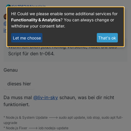
@
Negalein
dirk1962
Wenn ich Dich jetzt richtig verstehe, nutzt Du das
Hi! Could we please enable some additional services for
Negalein
wrote on
Apr 30, 2020, 3:54 PM
Script für den tr-064.
last edited by
Functionality & Analytics
? You can always change or
Spoiler
Offline
@
dirk1962
sagte in
[Gelöst] ID oder Name eines State
Hast Du noch irgendwas verändert oder ist es noch
withdraw your consent later.
exakt so wie in Deinem Post vom 30.01.2020?
in Vis anzeigen
:
Du hast als Pfad folgendes eingetragen
Wenn ich das so übernehme ändert sich der Status
Let me choose
That's ok
nie.
Muss nicht abgefragt werden, ob device "active" true
Wenn ich Dich jetzt richtig verstehe, nutzt Du das
oder false ist?
Script für den tr-064.
Genau
Komme echt nicht weiter.
dieses hier
Da muss mal
@
liv-in-sky
schaun, was bei dir nicht
funktioniert.
° Node.js & System Update ---> sudo apt update, iob stop, sudo apt full-
upgrade
° Node.js Fixer ---> iob nodejs-update