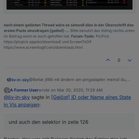
nach einem gelösten Thread wäre es sinnvoll dies in der Überschrift des
ersten Posts einzutragen [gelöst]-...
Bitte benutzt das Voting rechts unten
im Beitrag wenn er euch geholfen hat.
Forum-Tools:
PicPick
https://picpick.app/en/download/ und ScreenToGif
https://www.screentogif.com/downloads.html
0
@Beliar_666 mit ändern am pingadapter meinst du,
liv-in-sky
einen neuen client einzugeben ?
A Former User
wrote on
Mar 20, 2020, 11:29 AM
?
ich habe das mal getestet und es funktioniert bei mir
last edited by
Offline
@
liv-in-sky
sagte in
[Gelöst] ID oder Name eines State
- gebe einen neuen client ein - der wird erstmal als
false angezeigt. dann habe ich das gerät
keine fehler bei mir
in Vis anzeigen
:
eingeschaltet und es springt nach einer gew. zeit auf
true
das ist mein script - du musst den datenpunkt ganz
und auch den selektor in zeile 126
oben ändern im script und auf deinen anpassen und
auch den selektor in zeile 126
Spoiler