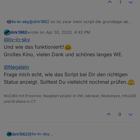
1
@
dirk1962
es ist zwar mein script die grundlage aber
liv-in-sky
die abfrage habe ich nicht gemacht
dirk1962
wrote on
Apr 30, 2020, 4:43 PM
das hier macht wenig sinn
last edited by
Offline
@
liv-in-sky
$('tr-064.*.devices.*.lastMAC-address').each
Und wie das funktioniert!!
        var ida = id.split('.');

Großes Kino, vielen Dank und schönes langes WE.
die last macadress ist nicht wichtig fürden status ob
activ oder nicht
                                            
@
Negalein
if (getState(id).val==false) {val2=symbolKO}
          let val0help=getObject(ida[0]+"."+
Frage mich echt, wie das Script bei Dir den richtigen
else{val2=symbolOK} setzt die dritte spalte aber der
          val0=val0help.replace(/(.+) \(.+\)/
wert ist kein boolean - daher ändert sich auch nix
versuch mal:
Status anzeigt. Solltest Du vielleicht nochmal prüfen.
          val1=(getState(id.replace("lastMAC-
$('tr-064.*.devices.*.lastMAC-address').each
NUC8i5 mit Proxmox; Raspberrymatic in VM, iobroker, Motioneye, infuxDB
        var ida = id.split('.');

und Grafana in CT.
diese zeile ersetzen:
                                            
0
  if (getState(id).val==false) {val2=symbolKO
          let val0help=getObject(ida[0]+"."+
          val0=val0help.replace(/(.+) \(.+\)/
mit:
          val1=(getState(id.replace("lastMAC-
@
liv-in-sky
dirk1962
Und wie das funktioniert!!