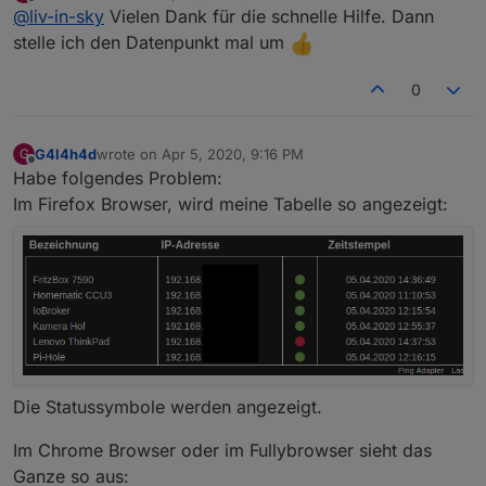
last edited by G4l4h4d
Apr 5, 2020, 12:50 PM
Offline
@
liv-in-sky
Vielen Dank für die schnelle Hilfe. Dann
stelle ich den Datenpunkt mal um
0
G4l4h4d
wrote on
Apr 5, 2020, 9:16 PM
G
last edited by
Offline
Habe folgendes Problem:
Im Firefox Browser, wird meine Tabelle so angezeigt:
Die Statussymbole werden angezeigt.
Im Chrome Browser oder im Fullybrowser sieht das
Ganze so aus: