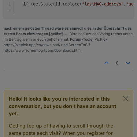
if
 (getState(id.replace(
"lastMAC-address"
,
"act
nach einem gelösten Thread wäre es sinnvoll dies in der Überschrift des
ersten Posts einzutragen [gelöst]-...
Bitte benutzt das Voting rechts unten
im Beitrag wenn er euch geholfen hat.
Forum-Tools:
PicPick
https://picpick.app/en/download/ und ScreenToGif
https://www.screentogif.com/downloads.html
0
Hello! It looks like you're interested in this
conversation, but you don't have an account
yet.
Getting fed up of having to scroll through the
same posts each visit? When you register for