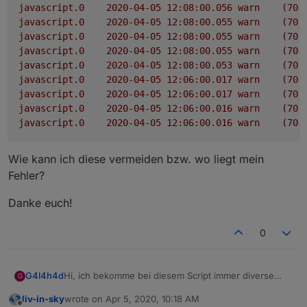
javascript.0
2020-04-05 12:08:00.056	
warn
(702
javascript.0
2020-04-05 12:08:00.055	
warn
(702
javascript.0
2020-04-05 12:08:00.055	
warn
(702
javascript.0
2020-04-05 12:08:00.055	
warn
(702
javascript.0
2020-04-05 12:08:00.053	
warn
(702
javascript.0
2020-04-05 12:06:00.017	
warn
(702
javascript.0
2020-04-05 12:06:00.017	
warn
(702
javascript.0
2020-04-05 12:06:00.016	
warn
(702
javascript.0
2020-04-05 12:06:00.016	
warn
(702
Wie kann ich diese vermeiden bzw. wo liegt mein
Fehler?
Danke euch!
0
Hi, ich bekomme bei diesem Script immer diverse
G4l4h4d
G
Warnmeldungen
liv-in-sky
wrote on
Apr 5, 2020, 10:18 AM
javascript.0	2020-04-05 12:08:00.058	warn	
last edited by