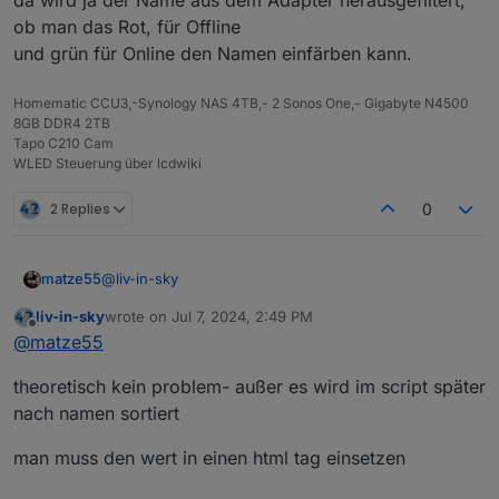
da wird ja der Name aus dem Adapter herausgefiltert,
ob man das Rot, für Offline
und grün für Online den Namen einfärben kann.
Homematic CCU3,-Synology NAS 4TB,- 2 Sonos One,- Gigabyte N4500
8GB DDR4 2TB
Tapo C210 Cam
WLED Steuerung über lcdwiki
2 Replies
0
@
liv-in-sky
matze55
liv-in-sky
wrote on
Jul 7, 2024, 2:49 PM
ich frage mich gerade ob bei diesem Code abschnitt:
last edited by
Offline
@
matze55
theoretisch kein problem- außer es wird im script später
da wird ja der Name aus dem Adapter herausgefiltert,
nach namen sortiert
ob man das Rot, für Offline
und grün für Online den Namen einfärben kann.
man muss den wert in einen html tag einsetzen