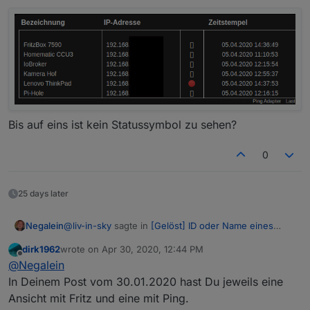
Bis auf eins ist kein Statussymbol zu sehen?
0
25 days later
@
liv-in-sky
sagte in
[Gelöst] ID oder Name eines
Negalein
State in Vis anzeigen
:
dirk1962
wrote on
Apr 30, 2020, 12:44 PM
last edited by
Offline
teste mal das:
@
Negalein
In Deinem Post vom 30.01.2020 hast Du jeweils eine
Ansicht mit Fritz und eine mit Ping.
Danke, schaut schonmal gut aus.