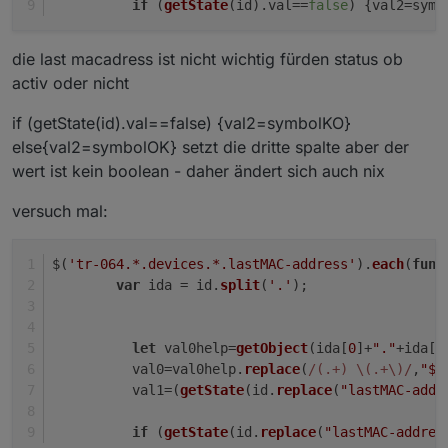
if
 (
getState
(id).
val
==
false
) {val2=symb
die last macadress ist nicht wichtig fürden status ob
activ oder nicht
if (getState(id).val==false) {val2=symbolKO}
else{val2=symbolOK} setzt die dritte spalte aber der
wert ist kein boolean - daher ändert sich auch nix
versuch mal:
$(
'tr-064.*.devices.*.lastMAC-address'
).
each
(
func
var
 ida = id.
split
(
'.'
);
let
 val0help=
getObject
(ida[
0
]+
"."
+ida[
1
          val0=val0help.
replace
(
/(.+) \(.+\)/
,
"$1
          val1=(
getState
(id.
replace
(
"lastMAC-addr
if
 (
getState
(id.
replace
(
"lastMAC-addres