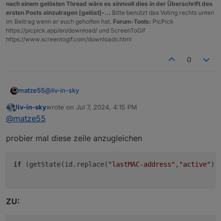
nach einem gelösten Thread wäre es sinnvoll dies in der Überschrift des
ersten Posts einzutragen [gelöst]-...
Bitte benutzt das Voting rechts unten
im Beitrag wenn er euch geholfen hat.
Forum-Tools:
PicPick
https://picpick.app/en/download/ und ScreenToGif
https://www.screentogif.com/downloads.html
0
@
liv-in-sky
matze55
liv-in-sky
wrote on
Jul 7, 2024, 4:15 PM
ich frage mich gerade ob bei diesem Code abschnitt:
last edited by
Offline
@
matze55
probier mal diese zeile anzugleichen
da wird ja der Name aus dem Adapter herausgefiltert,
ob man das Rot, für Offline
if
 (getState(id.replace(
"lastMAC-address"
,
"active"
))
und grün für Online den Namen einfärben kann.
ZU: