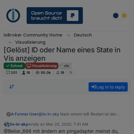
Skip to content
ioBroker Community Home
Deutsch
Visualisierung
[Gelöst] ID oder Name eines State in
Vis anzeigen
Solved
Visualisierung
vis
201
16
50.0k
19
Log in to reply
@
liv-in-sky
Nach einem IoB Restart ist der
A Former User
?
Fehler erstmal wieder weg, kommt aber sobald
liv-in-sky
wrote on
Mar 20, 2020, 7:41 AM
man was am Pingadapter ändert wieder.
last edited by
Offline
@Beliar_666 mit ändern am pingadapter meinst du,
Zumindest ist das jetzt mal die Beobachtung.