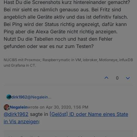
Ein paar Änderungen hätte ich noch.
Hast Du die Screenshots kurz hintereinander gemacht?
Bei mir sieht es nämlich genauso aus. Bei Fritz sind
könnte weg, da ich es mit CSS mache
angeblich alle Geräte aktiv und das ist definitiv falsch.
Bei Ping wird der Status richtig angezeigt, dafür kann
Ping aber die Alexa Geräte nicht richtig anzeigen.
Nutzt Du die Tabellen noch und hast den Fehler
Überschrift-Zeile -- Kann dieser Teil
gefunden oder war es nur zum Testen?
komplett weg? Oder ist der noch wo
anders verknüpft?
NUC8i5 mit Proxmox; Raspberrymatic in VM, iobroker, Motioneye, infuxDB
und Grafana in CT.
Leider ist es mir nicht möglich, das Fritz-Script so zu
ändern, dass es gleich wie Ping-Script ausschaut.
0
Ping-Script
dirk1962
@
Negalein
In Deinem Post vom 30.01.2020 hast Du jeweils eine
Negalein
wrote on
Apr 30, 2020, 1:56 PM
Ansicht mit Fritz und eine mit Ping.
last edited by
Offline
Fritz-Script
@
dirk1962
sagte in
[Gelöst] ID oder Name eines State
Hast Du die Screenshots kurz hintereinander
gemacht?
in Vis anzeigen
:
Bei mir sieht es nämlich genauso aus. Bei Fritz sind
Links = Fritz
angeblich alle Geräte aktiv und das ist definitiv falsch.
Rechts = Ping