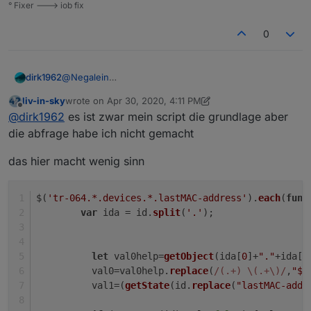
° Fixer ---> iob fix
0
@
Negalein
dirk1962
Wenn ich Dich jetzt richtig verstehe, nutzt Du das
liv-in-sky
wrote on
Apr 30, 2020, 4:11 PM
Script für den tr-064.
last edited by liv-in-sky
Apr 30, 2020, 6:12 PM
Spoiler
Offline
@
dirk1962
es ist zwar mein script die grundlage aber
Hast Du noch irgendwas verändert oder ist es noch
exakt so wie in Deinem Post vom 30.01.2020?
die abfrage habe ich nicht gemacht
Du hast als Pfad folgendes eingetragen
Wenn ich das so übernehme ändert sich der Status
nie.
das hier macht wenig sinn
Muss nicht abgefragt werden, ob device "active" true
oder false ist?
$(
'tr-064.*.devices.*.lastMAC-address'
).
each
(
func
var
 ida = id.
split
(
'.'
);
Komme echt nicht weiter.
let
 val0help=
getObject
(ida[
0
]+
"."
+ida[
1
          val0=val0help.
replace
(
/(.+) \(.+\)/
,
"$1
          val1=(
getState
(id.
replace
(
"lastMAC-addr