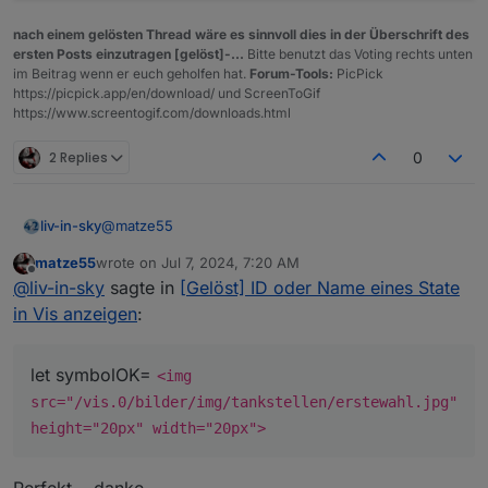
nach einem gelösten Thread wäre es sinnvoll dies in der Überschrift des
ersten Posts einzutragen [gelöst]-...
Bitte benutzt das Voting rechts unten
im Beitrag wenn er euch geholfen hat.
Forum-Tools:
PicPick
https://picpick.app/en/download/ und ScreenToGif
https://www.screentogif.com/downloads.html
2 Replies
0
@
matze55
liv-in-sky
matze55
wrote on
Jul 7, 2024, 7:20 AM
ein beispiel schaut dann ung. so aus:
last edited by
Offline
@
liv-in-sky
sagte in
[Gelöst] ID oder Name eines State
in Vis anzeigen
:
let symbolOK=
<img
src="/vis.0/bilder/img/tankstellen/erstewahl.jpg"
height="20px" width="20px">