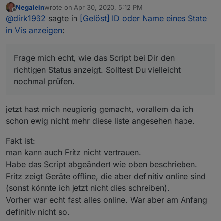
Negalein
wrote on
Apr 30, 2020, 5:12 PM
@
Negalein
Großes Kino, vielen Dank und schönes langes WE.
last edited by
Offline
sollte funktionieren - habe das script selbst nicht -
@
dirk1962
sagte in
[Gelöst] ID oder Name eines State
Frage mich echt, wie das Script bei Dir den richtigen
kann es daher nicht testen
Status anzeigt. Solltest Du vielleicht nochmal prüfen.
in Vis anzeigen
:
Frage mich echt, wie das Script bei Dir den
richtigen Status anzeigt. Solltest Du vielleicht
nochmal prüfen.
jetzt hast mich neugierig gemacht, vorallem da ich
schon ewig nicht mehr diese liste angesehen habe.
Fakt ist:
man kann auch Fritz nicht vertrauen.
Habe das Script abgeändert wie oben beschrieben.
Fritz zeigt Geräte offline, die aber definitiv online sind
(sonst könnte ich jetzt nicht dies schreiben).
Vorher war echt fast alles online. War aber am Anfang
definitiv nicht so.