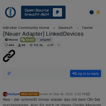
Skip to content
ioBroker Community Home
Deutsch
Tester
[Neuer Adapter] LinkedDevices
Moved
Tester
adapter
464
68
172.2k
57
Log in to reply
mickym
wrote on
Sep 18, 2022, 5:32 PM
MOST ACTIVE
last edited by mickym
Sep 18, 2022, 8:27 PM
Offline
Nee - der schmeißt immer wieder das mit dem ON-Set
durcheinander. Also für mich ist dieser Geräte Manager