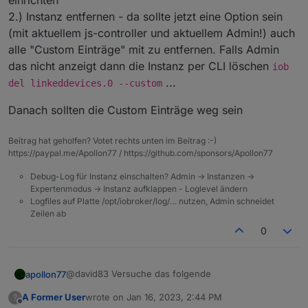
einrichten
nun RAW auswähle und die Zeilen von
gerne entfernen da sie immer wieder Fehler im
2.) Instanz entfernen - da sollte jetzt eine Option sein
"Custom" bis "Alias" lösche und speicher
Wie lösche ich alle LinkedDevices Einträge aus
Log schmeißen.
(mit aktuellem js-controller und aktuellem Admin!) auch
müssten die Zeilen ja nun gelöscht sein. Nach 2
allen Datenpunkten dauerhaft? Warum stehen
Minuten schaue ich wieder in den Datenpunkt
die überhaupt noch in jedem Datenpunkt wenn
Bitte dich um Hilfe
alle "Custom Einträge" mit zu entfernen. Falls Admin
und die "Custom" Einträge sind wieder da.
der Adapter nichtmehr installiert ist?
das nicht anzeigt dann die Instanz per CLI löschen
iob
...
del linkeddevices.0 --custom
Danach sollten die Custom Einträge weg sein
Beitrag hat geholfen? Votet rechts unten im Beitrag :-)
https://paypal.me/Apollon77 / https://github.com/sponsors/Apollon77
Debug-Log für Instanz einschalten? Admin -> Instanzen ->
Expertenmodus -> Instanz aufklappen - Loglevel ändern
Logfiles auf Platte /opt/iobroker/log/… nutzen, Admin schneidet
Zeilen ab
0
@david83 Versuche das folgende
apollon77
A Former User
wrote on
Jan 16, 2023, 2:44 PM
?
1.) Adapter wieder installieren und eine instanz
last edited by
Offline