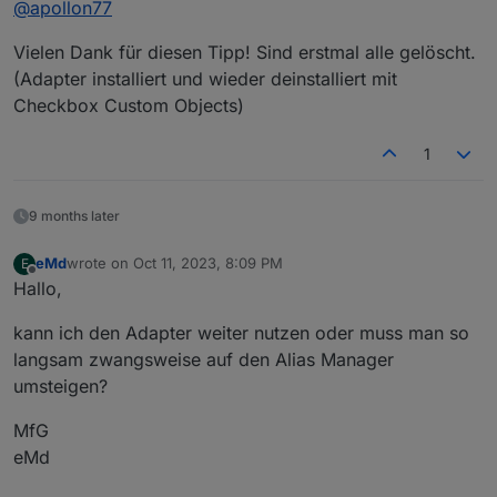
@
apollon77
einrichten
2.) Instanz entfernen - da sollte jetzt eine Option
Danach sollten die Custom Einträge weg sein
Vielen Dank für diesen Tipp! Sind erstmal alle gelöscht.
sein (mit aktuellem js-controller und aktuellem
Admin!) auch alle "Custom Einträge" mit zu
(Adapter installiert und wieder deinstalliert mit
entfernen. Falls Admin das nicht anzeigt dann die
Checkbox Custom Objects)
Instanz per CLI löschen
iob del
linkeddevices.0 --custom
...
1
9 months later
eMd
wrote on
Oct 11, 2023, 8:09 PM
E
last edited by
Offline
Hallo,
kann ich den Adapter weiter nutzen oder muss man so
langsam zwangsweise auf den Alias Manager
umsteigen?
MfG
eMd