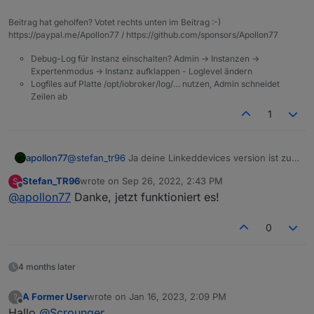
data/files/linkeddevices.admin
Mein System:
findet sich auch keine jsonconfig Datei.
Beitrag hat geholfen? Votet rechts unten im Beitrag :-)
https://paypal.me/Apollon77 / https://github.com/sponsors/Apollon77
Iobroker im Proxmox Container
Admin v6.2.22
Debug-Log für Instanz einschalten? Admin -> Instanzen ->
Node.js v16.17.1
Hat jemand Ideen woran es liegen könnte?
Expertenmodus -> Instanz aufklappen - Loglevel ändern
Npm 8.15.0
Logfiles auf Platte /opt/iobroker/log/… nutzen, Admin schneidet
LG
Zeilen ab
S
1
apollon77
@
stefan_tr96
Ja deine Linkeddevices version ist zu
Alt ... Bitte Auf Beta updaten ... siehe auch
Stefan_TR96
wrote on
Sep 26, 2022, 2:43 PM
S
https://github.com/Scrounger/ioBroker.linkeddevices
last edited by
Offline
@
apollon77
Danke, jetzt funktioniert es!
/issues/82
0
4 months later
A Former User
wrote on
Jan 16, 2023, 2:09 PM
?
last edited by
Offline
Hallo
@
Scrounger