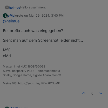
Hallo zusammen,
heimue
H
eMd
wrote on
Mar 29, 2024, 3:40 PM
E
aktuell habe ich das Problem, dass ich keine neuen
last edited by
Offline
@
heimue
Definitionen mit LinkedDevices (Ver. 1.5.5) mehr
erstellen kann, weil beim Speichern einer neuen
Bei prefix auch was eingegeben?
Definition immer eine Fehlermeldung zu nicht
erlaubten Zeichen erscheint, obwohl diese micht
erlaubten Zeichen gar nicht verwendet werden. Kennt
Sieht man auf dem Screenshot leider nicht...
jemand das Problem?
MfG
eMd
Master: Intel NUC 16GB/500GB
Slave: Raspberry Pi 3 + Homematicmodul
Shelly, Google Home, Zigbee Aqara, Sonoff
Meine VIS: https://youtu.be/JMYr2KYlpME
0