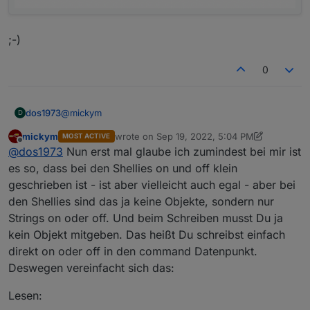
;-)
0
@
mickym
dos1973
D
mickym
wrote on
Sep 19, 2022, 5:04 PM
MOST ACTIVE
klappt nicht, was mache ich falsch?
last edited by mickym
Sep 19, 2022, 7:05 PM
Offline
@
dos1973
Nun erst mal glaube ich zumindest bei mir ist
;-)
es so, dass bei den Shellies on und off klein
geschrieben ist - ist aber vielleicht auch egal - aber bei
den Shellies sind das ja keine Objekte, sondern nur
Strings on oder off. Und beim Schreiben musst Du ja
kein Objekt mitgeben. Das heißt Du schreibst einfach
direkt on oder off in den command Datenpunkt.
Deswegen vereinfacht sich das:
Lesen: