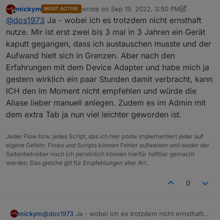
D.h du legst in der Alias Struktur „Geräte“ manuell an?
mickym
wrote on
Sep 19, 2022, 3:50 PM
MOST ACTIVE
last edited by mickym
Sep 19, 2022, 5:52 PM
Offline
@
dos1973
Ja - wobei ich es trotzdem nicht ernsthaft
nutze. Mir ist erst zwei bis 3 mal in 3 Jahren ein Gerät
kaputt gegangen, dass ich austauschen musste und der
Aufwand hielt sich in Grenzen. Aber nach den
Erfahrungen mit dem Device Adapter und habe mich ja
gestern wirklich ein paar Stunden damit verbracht, kann
ICH den im Moment nicht empfehlen und würde die
Aliase lieber manuell anlegen. Zudem es im Admin mit
dem extra Tab ja nun viel leichter geworden ist.
Jeder Flow bzw. jedes Script, das ich hier poste implementiert jeder auf
eigene Gefahr. Flows und Scripts können Fehler aufweisen und weder der
Seitenbetreiber noch ich persönlich können hierfür haftbar gemacht
werden. Das gleiche gilt für Empfehlungen aller Art.
0
mickym
@
dos1973
Ja - wobei ich es trotzdem nicht ernsthaft