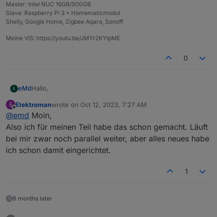
Master: Intel NUC 16GB/500GB
Slave: Raspberry Pi 3 + Homematicmodul
Shelly, Google Home, Zigbee Aqara, Sonoff
Meine VIS: https://youtu.be/JMYr2KYlpME
0
Hallo,
eMd
E
Elektroman
wrote on
Oct 12, 2023, 7:27 AM
E
kann ich den Adapter weiter nutzen oder muss man so
last edited by
Offline
@
emd
Moin,
langsam zwangsweise auf den Alias Manager umsteigen?
MfG
Also ich für meinen Teil habe das schon gemacht. Läuft
eMd
bei mir zwar noch parallel weiter, aber alles neues habe
ich schon damit eingerichtet.
1
6 months later