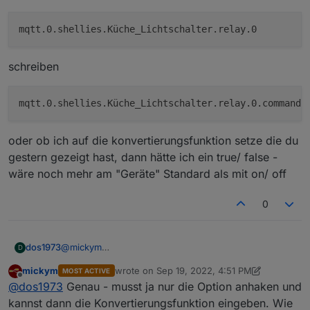
schreiben
oder ob ich auf die konvertierungsfunktion setze die du
gestern gezeigt hast, dann hätte ich ein true/ false -
wäre noch mehr am "Geräte" Standard als mit on/ off
0
@
mickym
dos1973
D
ja das geht schon sehr gut damit.
mickym
wrote on
Sep 19, 2022, 4:51 PM
MOST ACTIVE
überleg jetzt nur ob ich
last edited by mickym
Sep 19, 2022, 6:53 PM
Offline
@
dos1973
Genau - musst ja nur die Option anhaken und
kannst dann die Konvertierungsfunktion eingeben. Wie