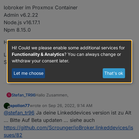
Iobroker im Proxmox Container
Admin v6.2.22
Node.js v16.17.1
Npm 8.15.0
Hat jemand Ideen woran es liegen könnte?
Hi! Could we please enable some additional services for
LG
Functionality & Analytics
? You can always change or
withdraw your consent later.
S
Let me choose
That's ok
0
Hallo Zusammen,
Stefan_TR96
S
apollon77
wrote on
Sep 26, 2022, 9:14 AM
wollte nun aufgrund eines Systemwechsels bei
last edited by
Offline
@
stefan_tr96
Ja deine Linkeddevices version ist zu Alt
der Zigbee Hardware auch auf den Linkeddevices
Adapter wechseln. Dieser lies sich auch
"Cannot load jsonConfig of linkeddevices: not
... Bitte Auf Beta updaten ... siehe auch
problemlos installieren, jedoch bekomme ich bei
exists"
https://github.com/Scrounger/ioBroker.linkeddevices/is
den Einstellungen der Objekte die Meldung
unter
sues/82
/opt/iobroker/iobroker-