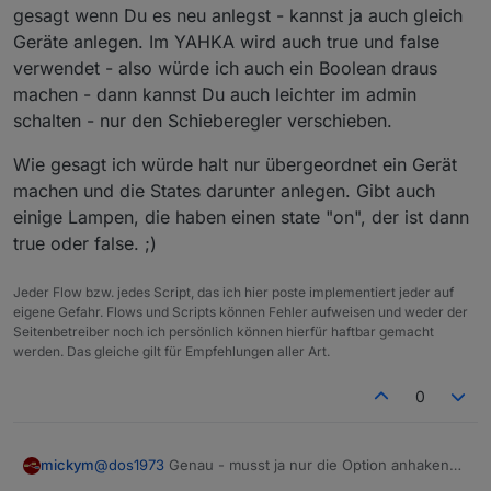
gesagt wenn Du es neu anlegst - kannst ja auch gleich
Geräte anlegen. Im YAHKA wird auch true und false
verwendet - also würde ich auch ein Boolean draus
machen - dann kannst Du auch leichter im admin
schalten - nur den Schieberegler verschieben.
Wie gesagt ich würde halt nur übergeordnet ein Gerät
machen und die States darunter anlegen. Gibt auch
lesen
einige Lampen, die haben einen state "on", der ist dann
true oder false. ;)
schreiben
Jeder Flow bzw. jedes Script, das ich hier poste implementiert jeder auf
eigene Gefahr. Flows und Scripts können Fehler aufweisen und weder der
Seitenbetreiber noch ich persönlich können hierfür haftbar gemacht
werden. Das gleiche gilt für Empfehlungen aller Art.
oder ob ich auf die konvertierungsfunktion setze die
du gestern gezeigt hast, dann hätte ich ein true/ false
0
- wäre noch mehr am "Geräte" Standard als mit on/
off
@
dos1973
Genau - musst ja nur die Option anhaken
mickym
und kannst dann die Konvertierungsfunktion