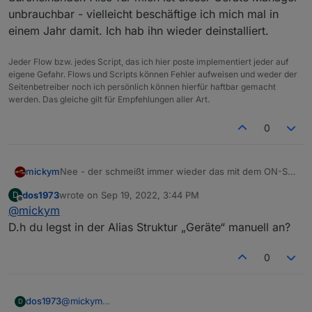
unbrauchbar - vielleicht beschäftige ich mich mal in
einem Jahr damit. Ich hab ihn wieder deinstalliert.
Jeder Flow bzw. jedes Script, das ich hier poste implementiert jeder auf
eigene Gefahr. Flows und Scripts können Fehler aufweisen und weder der
Seitenbetreiber noch ich persönlich können hierfür haftbar gemacht
werden. Das gleiche gilt für Empfehlungen aller Art.
0
mickym
Nee - der schmeißt immer wieder das mit dem ON-Set
durcheinander. Also für mich ist dieser Geräte
dos1973
wrote on
Sep 19, 2022, 3:44 PM
D
Manager unbrauchbar - vielleicht beschäftige ich mich
last edited by
Offline
@
mickym
mal in einem Jahr damit. Ich hab ihn wieder
deinstalliert.
D.h du legst in der Alias Struktur „Geräte“ manuell an?
0
dos1973
@
mickym
D