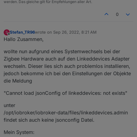
werden. Das gleiche gilt für Empfehlungen aller Art.
0
Stefan_TR96
wrote on
Sep 26, 2022, 8:21 AM
S
last edited by
Offline
Hallo Zusammen,
wollte nun aufgrund eines Systemwechsels bei der
Zigbee Hardware auch auf den Linkeddevices Adapter
wechseln. Dieser lies sich auch problemlos installieren,
jedoch bekomme ich bei den Einstellungen der Objekte
die Meldung
"Cannot load jsonConfig of linkeddevices: not exists"
unter
/opt/iobroker/iobroker-data/files/linkeddevices.admin
findet sich auch keine jsonconfig Datei.
Mein System: