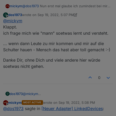
@
dos1973
Nun erst mal glaube ich zumindest bei mir
mickym
ist es so, dass bei den Shellies on und off klein
dos1973
wrote on
Sep 19, 2022, 5:07 PM
D
geschrieben ist - ist aber vielleicht auch egal - aber
Lesen:
last edited by dos1973
Sep 19, 2022, 7:07 PM
Offline
@
mickym
bei den Shellies sind das ja keine Objekte, sondern
nur Strings on oder off. Und beim Schreiben musst Du
Klappt.
ja kein Objekt mitgeben. Das heißt Du schreibst
ich frage mich wie "mann" soetwas lernt und versteht.
Schreiben:
einfach direkt on oder off in den command
Datenpunkt.
... wenn dann Leute zu mir kommen und mir auf die
Deswegen vereinfacht sich das:
Schulter hauen - Mensch das hast aber toll gemacht :-)
Bei mir sind das jedenfalls einfache Strings:
Danke Dir, ohne Dich und viele andere hier würde
soetwas nicht gehen.
0
@
mickym
dos1973
D
Klappt.
mickym
wrote on
Sep 19, 2022, 5:08 PM
MOST ACTIVE
ich frage mich wie "mann" soetwas lernt und versteht.
... wenn dann Leute zu mir kommen und mir auf die
last edited by
Offline
@
dos1973
sagte in
[Neuer Adapter] LinkedDevices
:
Schulter hauen - Mensch das hast aber toll gemacht
:-)
Danke Dir, ohne Dich und viele andere hier würde