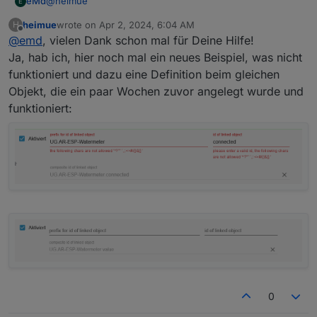
@
heimue
eMd
E
heimue
wrote on
Apr 2, 2024, 6:04 AM
H
Bei prefix auch was eingegeben?
last edited by
Offline
@
emd
, vielen Dank schon mal für Deine Hilfe!
Sieht man auf dem Screenshot leider nicht...
Ja, hab ich, hier noch mal ein neues Beispiel, was nicht
funktioniert und dazu eine Definition beim gleichen
MfG
Objekt, die ein paar Wochen zuvor angelegt wurde und
eMd
funktioniert:
0