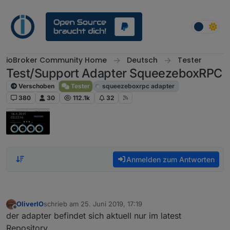
Weiter zum Inhalt
ioBroker Community Home
Deutsch
Tester
Test/Support Adapter SqueezeboxRPC
Verschoben
Tester
squeezeboxrpc adapter
380
30
112.1k
32
Anmelden zum Antworten
OliverIO
schrieb am
25. Juni 2019, 17:19
zuletzt editiert von
Offline
der adapter befindet sich aktuell nur im latest
Repository.