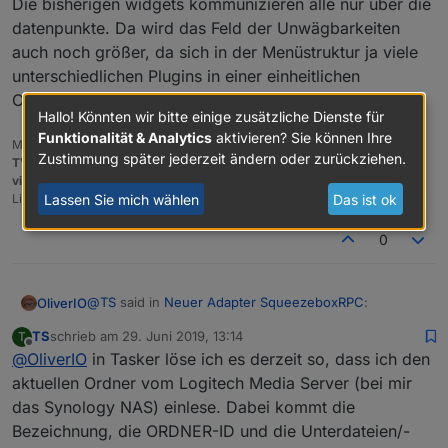
Die bisherigen widgets kommunizieren alle nur über die
datenpunkte. Da wird das Feld der Unwägbarkeiten
auch noch größer, da sich in der Menüstruktur ja viele
unterschiedlichen Plugins in einer einheitlichen
Oberfläche abbilden können.
Hallo! Könnten wir bitte einige zusätzliche Dienste für
Funktionalität & Analytics
aktivieren? Sie können Ihre
Meine Adapter und Widgets
Zustimmung später jederzeit ändern oder zurückziehen.
TVProgram
,
SqueezeboxRPC
,
OpenLiga
,
RSSFeed
,
MyTime
,,
pi-hole2
,
vis-json-template
,
skiinfo
,
vis-mapwidgets
,
vis-2-widgets-rssfeed
Lassen Sie mich wählen
Das ist ok
Links im
Profil
0
@
TS
said in
Neuer Adapter SqueezeboxRPC
:
OliverIO
TS
schrieb am
29. Juni 2019, 13:14
T
zuletzt editiert von
Offline
@
OliverIO
in Tasker löse ich es derzeit so, dass ich den
Hallo,
wird man in Zukunft auch in der eigenen Musik
aktuellen Ordner vom Logitech Media Server (bei mir
Das muss ich mir mal noch überlegen. Dieser Art der
auswählen und abspielen können?
das Synology NAS) einlese. Dabei kommt die
Steuerung steht ein komplexes Protokoll dahinter, was
Eine Übersicht der eigenen Musik und das
Bezeichnung, die ORDNER-ID und die Unterdateien/-
eine direkte Kommunikation mit dem LMS erfordert.
Hinzufügen zur Playlist wäre toll...!