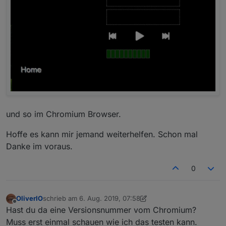
und so im Chromium Browser.
Hoffe es kann mir jemand weiterhelfen. Schon mal
Danke im voraus.
0
OliverIO
schrieb am
6. Aug. 2019, 07:58
zuletzt editiert von OliverIO
8. Juni 2019, 10:29
Offline
Hast du da eine Versionsnummer vom Chromium?
Muss erst einmal schauen wie ich das testen kann.