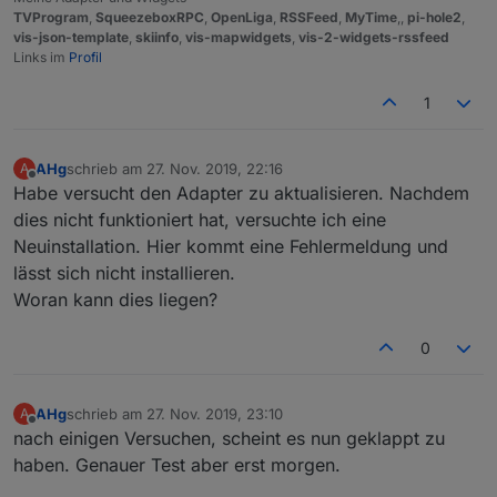
TVProgram
,
SqueezeboxRPC
,
OpenLiga
,
RSSFeed
,
MyTime
,,
pi-hole2
,
vis-json-template
,
skiinfo
,
vis-mapwidgets
,
vis-2-widgets-rssfeed
Links im
Profil
1
AHg
schrieb am
27. Nov. 2019, 22:16
A
zuletzt editiert von
Offline
Habe versucht den Adapter zu aktualisieren. Nachdem
dies nicht funktioniert hat, versuchte ich eine
Neuinstallation. Hier kommt eine Fehlermeldung und
lässt sich nicht installieren.
Woran kann dies liegen?
0
AHg
schrieb am
27. Nov. 2019, 23:10
A
zuletzt editiert von
Offline
nach einigen Versuchen, scheint es nun geklappt zu
haben. Genauer Test aber erst morgen.