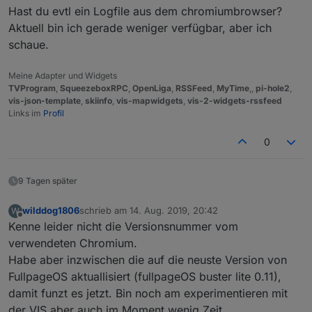
Hast du evtl ein Logfile aus dem chromiumbrowser?
Aktuell bin ich gerade weniger verfügbar, aber ich
schaue.
Meine Adapter und Widgets
TVProgram
,
SqueezeboxRPC
,
OpenLiga
,
RSSFeed
,
MyTime
,,
pi-hole2
,
vis-json-template
,
skiinfo
,
vis-mapwidgets
,
vis-2-widgets-rssfeed
Links im
Profil
0
9 Tagen später
wilddog1806
schrieb am
14. Aug. 2019, 20:42
W
zuletzt editiert von
Offline
Kenne leider nicht die Versionsnummer vom
verwendeten Chromium.
Habe aber inzwischen die auf die neuste Version von
FullpageOS aktuallisiert (fullpageOS buster lite 0.11),
damit funzt es jetzt. Bin noch am experimentieren mit
der VIS aber auch im Moment wenig Zeit.