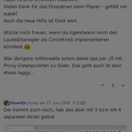
mehrere widgets, die die einzelnen Player-
Vielen Dank für das Dropdown beim Player - gefällt mir
attribute anzeigen können: string,
super!
number,datetime,image
Auch die neue Hilfe ist Gold wert.
für das player-widget und das favoriten widget
wurde noch der Randabstand (margin)
Würde mich freuen, wenn du irgendwann noch den
konfigurierbar gemacht
und die Bearbeitung des viewindex wurde
Lautstärkeregler als CircleKnob implementieren
verbessert.
könntest
das Playerwidget hat einen zusätzlichen
vereinfachten Anzeigemodus als
War übrigens mittlerweile schon dabei das per JS mit
Dropdaown/Auswahlliste (
@
BoehserWolf
)
Proxy-Datenpunkten zu lösen. Das geht auch ist aber
erhalten.
die widgets und ihre Einstellmöglichkeiten haben
etwas laggy...
eine Beschreibung, der über den vis-Editor
aufrufbar ist (Widget markieren und den
0
Hilfe/Infobutten drücken)
OliverIO
schrieb am
27. Juni 2019, 17:22
zuletzt editiert von OliverIO
Offline
Der kommt auch noch, hab das aber mit 3 bzw mit 4
separaten direkt gelöst