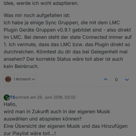
Idee, werde ich wohl adaptieren.
Wenn irgend was fehlt oder sich komisch anfühlt dann
auch sagen.
Was mir noch aufgefallen ist:
Deswegen ist das noch beta.
Ich habe ja einige Sync Gruppen, die mit dem LMC
Plugin Geräte Gruppen v0.9.1 gebildet sind - also direkt
im LMC. Bei denen steht der state Connected immer auf
1. Ich vermute, dass das LMC bzw. das Plugin direkt so
durchreichen. Könntest du dir das bei Gelegenheit mal
ansehen? Der korrekte Status wäre toll aber ist auch
kein Beinbruch.
1 Antwort
0
TS
schrieb am
29. Juni 2019, 03:02
T
zuletzt editiert von
Offline
Hallo,
wird man in Zukunft auch in der eigenen Musik
auswählen und abspielen können?
Eine Übersicht der eigenen Musik und das Hinzufügen
zur Playlist wäre toll...!