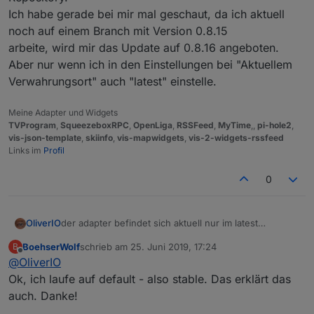
Ich habe gerade bei mir mal geschaut, da ich aktuell
noch auf einem Branch mit Version 0.8.15
arbeite, wird mir das Update auf 0.8.16 angeboten.
Aber nur wenn ich in den Einstellungen bei "Aktuellem
Verwahrungsort" auch "latest" einstelle.
Meine Adapter und Widgets
TVProgram
,
SqueezeboxRPC
,
OpenLiga
,
RSSFeed
,
MyTime
,,
pi-hole2
,
vis-json-template
,
skiinfo
,
vis-mapwidgets
,
vis-2-widgets-rssfeed
Links im
Profil
0
OliverIO
der adapter befindet sich aktuell nur im latest
Repository.
BoehserWolf
schrieb am
25. Juni 2019, 17:24
B
Ich habe gerade bei mir mal geschaut, da ich aktuell
zuletzt editiert von
Offline
@
OliverIO
noch auf einem Branch mit Version 0.8.15
arbeite, wird mir das Update auf 0.8.16 angeboten.
Ok, ich laufe auf default - also stable. Das erklärt das
Aber nur wenn ich in den Einstellungen bei "Aktuellem
auch. Danke!
Verwahrungsort" auch "latest" einstelle.