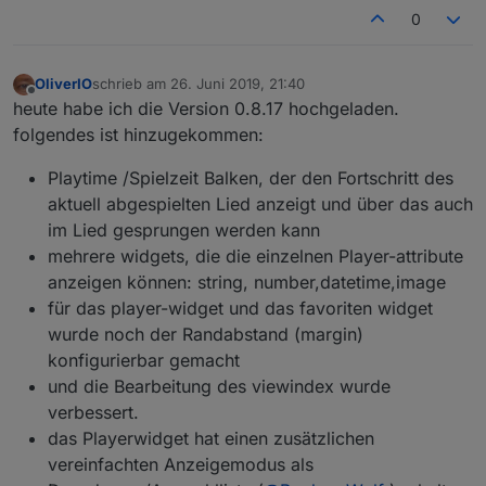
0
OliverIO
schrieb am
26. Juni 2019, 21:40
zuletzt editiert von
Offline
heute habe ich die Version 0.8.17 hochgeladen.
folgendes ist hinzugekommen:
Playtime /Spielzeit Balken, der den Fortschritt des
aktuell abgespielten Lied anzeigt und über das auch
im Lied gesprungen werden kann
mehrere widgets, die die einzelnen Player-attribute
anzeigen können: string, number,datetime,image
für das player-widget und das favoriten widget
wurde noch der Randabstand (margin)
konfigurierbar gemacht
und die Bearbeitung des viewindex wurde
verbessert.
das Playerwidget hat einen zusätzlichen
vereinfachten Anzeigemodus als