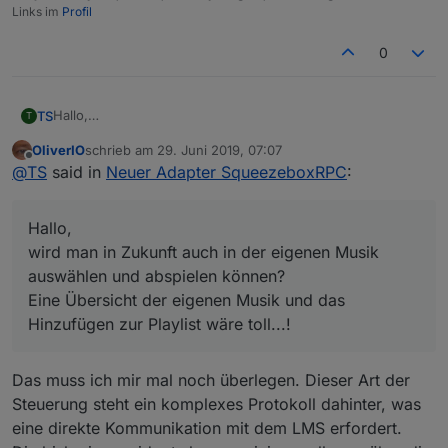
Links im
Profil
0
Hallo,
TS
T
wird man in Zukunft auch in der eigenen Musik auswählen
OliverIO
schrieb am
29. Juni 2019, 07:07
und abspielen können?
Bislang steuere ich alles über selbstgebaute Tasker Apps,
zuletzt editiert von
Offline
@
TS
said in
Neuer Adapter SqueezeboxRPC
:
Eine Übersicht der eigenen Musik und das Hinzufügen zur
was aber extrem schwerfällig läuft, da Tasker nicht wirklich
Playlist wäre toll...!
Telnet kann.
mfG Torsten
Hallo,
wird man in Zukunft auch in der eigenen Musik
auswählen und abspielen können?
Eine Übersicht der eigenen Musik und das
Hinzufügen zur Playlist wäre toll...!
Das muss ich mir mal noch überlegen. Dieser Art der
Steuerung steht ein komplexes Protokoll dahinter, was
eine direkte Kommunikation mit dem LMS erfordert.