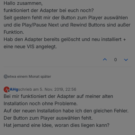
Nicht stören
Hallo zusammen,
funktioniert der Adapter bei euch noch?
Seit gestern fehlt mir der Button zum Player auswählen
und die Play/Pause Next und Rewind Buttons sind außer
Funktion.
Hab den Adapter bereits gelöscht und neu installiert +
eine neue VIS angelegt.
0
etwa einem Monat später
AHg
schrieb am
5. Nov. 2019, 22:56
A
zuletzt editiert von
Offline
Bei mir funktioniert der Adapter auf meiner alten
Installation noch ohne Probleme.
Auf der neuen Installation habe ich den gleichen Fehler.
Der Button zum Player auswählen fehlt.
Hat jemand eine Idee, woran dies liegen kann?