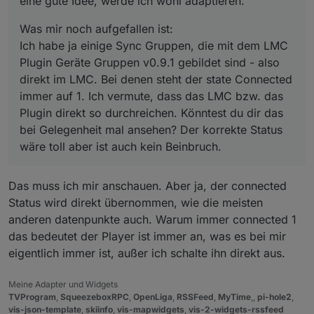
eine gute Idee, werde ich wohl adaptieren.
auch kein Beinbruch.
Was mir noch aufgefallen ist:
Ich habe ja einige Sync Gruppen, die mit dem LMC
Plugin Geräte Gruppen v0.9.1 gebildet sind - also
direkt im LMC. Bei denen steht der state Connected
immer auf 1. Ich vermute, dass das LMC bzw. das
Plugin direkt so durchreichen. Könntest du dir das
bei Gelegenheit mal ansehen? Der korrekte Status
wäre toll aber ist auch kein Beinbruch.
Das muss ich mir anschauen. Aber ja, der connected
Status wird direkt übernommen, wie die meisten
anderen datenpunkte auch. Warum immer connected 1
das bedeutet der Player ist immer an, was es bei mir
eigentlich immer ist, außer ich schalte ihn direkt aus.
Meine Adapter und Widgets
TVProgram
,
SqueezeboxRPC
,
OpenLiga
,
RSSFeed
,
MyTime
,,
pi-hole2
,
vis-json-template
,
skiinfo
,
vis-mapwidgets
,
vis-2-widgets-rssfeed