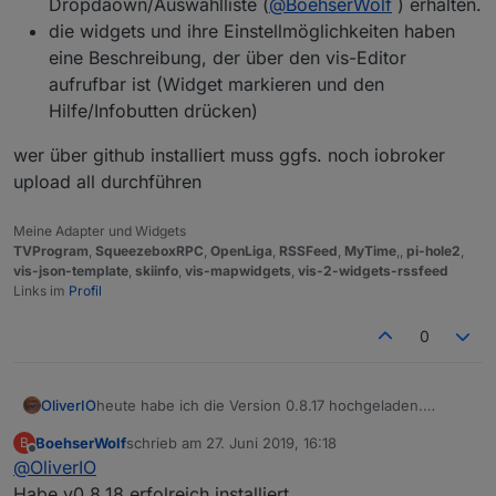
Dropdaown/Auswahlliste (
@
BoehserWolf
) erhalten.
die widgets und ihre Einstellmöglichkeiten haben
eine Beschreibung, der über den vis-Editor
aufrufbar ist (Widget markieren und den
Hilfe/Infobutten drücken)
wer über github installiert muss ggfs. noch iobroker
upload all durchführen
Meine Adapter und Widgets
TVProgram
,
SqueezeboxRPC
,
OpenLiga
,
RSSFeed
,
MyTime
,,
pi-hole2
,
vis-json-template
,
skiinfo
,
vis-mapwidgets
,
vis-2-widgets-rssfeed
Links im
Profil
0
heute habe ich die Version 0.8.17 hochgeladen.
OliverIO
folgendes ist hinzugekommen:
BoehserWolf
schrieb am
27. Juni 2019, 16:18
B
Playtime /Spielzeit Balken, der den Fortschritt des
zuletzt editiert von
Offline
@
OliverIO
wer über github installiert muss ggfs. noch iobroker
aktuell abgespielten Lied anzeigt und über das
upload all durchführen
auch im Lied gesprungen werden kann
Habe v0.8.18 erfolreich installiert.