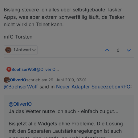
Bislang steuere ich alles über selbstgebaute Tasker
Apps, was aber extrem schwerfällig läuft, da Tasker
nicht wirklich Telnet kann.
mfG Torsten
1 Antwort
0
@
OliverIO
BoehserWolf
B
Ja das Wetter nutze ich auch - einfach zu gut...
OliverIO
schrieb am
29. Juni 2019, 07:01
Bis jetzt alle Widgets ohne Probleme. Die Lösung
zuletzt editiert von
Offline
@
BoehserWolf
said in
Neuer Adapter SqueezeboxRPC
:
mit den Separaten Lautstärkeregelungen ist auch
eine gute Idee, werde ich wohl adaptieren.
Was mir noch aufgefallen ist:
Ich habe ja einige Sync Gruppen, die mit dem
@
OliverIO
LMC Plugin Geräte Gruppen v0.9.1 gebildet sind -
also direkt im LMC. Bei denen steht der state
Ja das Wetter nutze ich auch - einfach zu gut...
Connected immer auf 1. Ich vermute, dass das
LMC bzw. das Plugin direkt so durchreichen.
Bis jetzt alle Widgets ohne Probleme. Die Lösung
Könntest du dir das bei Gelegenheit mal
mit den Separaten Lautstärkeregelungen ist auch
ansehen? Der korrekte Status wäre toll aber ist