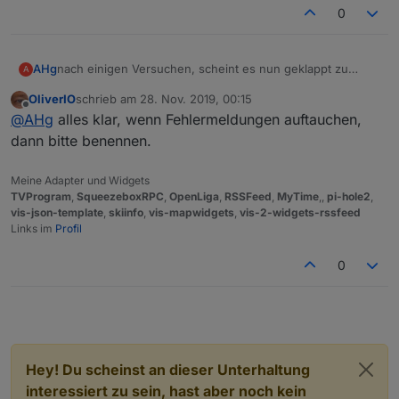
0
AHg
nach einigen Versuchen, scheint es nun geklappt zu
A
haben. Genauer Test aber erst morgen.
OliverIO
schrieb am
28. Nov. 2019, 00:15
zuletzt editiert von
Offline
@
AHg
alles klar, wenn Fehlermeldungen auftauchen,
dann bitte benennen.
Meine Adapter und Widgets
TVProgram
,
SqueezeboxRPC
,
OpenLiga
,
RSSFeed
,
MyTime
,,
pi-hole2
,
vis-json-template
,
skiinfo
,
vis-mapwidgets
,
vis-2-widgets-rssfeed
Links im
Profil
0
Hey! Du scheinst an dieser Unterhaltung
interessiert zu sein, hast aber noch kein