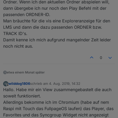
Die bisherigen widgets kommunizieren alle nur über
Ordner. Wenn ich den aktuellen Ordner abspielen will,
die datenpunkte. Da wird das Feld der
dann übergebe ich nur noch den Play Befehl mit der
Unwägbarkeiten auch noch größer, da sich in der
passenden ORDNER-ID.
Menüstruktur ja viele unterschiedlichen Plugins in
Man bräuchte für die vis eine Exploreranzeige für den
einer einheitlichen Oberfläche abbilden können.
LMS und dann die dazu passenden ORDNER bzw.
TRACK ID's.
Damit kenne ich mich aufgrund mangelnder Zeit leider
noch nicht aus.
0
etwa einem Monat später
wilddog1806
schrieb am
4. Aug. 2019, 14:32
W
zuletzt editiert von
Offline
Hallo. Habe mir ein View zusammengebastelt die auch
soweit funktioniert.
Allerdings bekomme ich im Chromium (habe auf nem
Raspi mit Touch das FullpageOS laufen) das Player, das
Favorites und das Syncgroup Widget nicht angezeigt