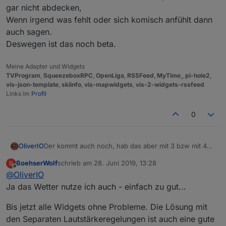
gar nicht abdecken,
Wenn irgend was fehlt oder sich komisch anfühlt dann
auch sagen.
Deswegen ist das noch beta.
Meine Adapter und Widgets
TVProgram
,
SqueezeboxRPC
,
OpenLiga
,
RSSFeed
,
MyTime
,,
pi-hole2
,
vis-json-template
,
skiinfo
,
vis-mapwidgets
,
vis-2-widgets-rssfeed
Links im
Profil
0
Der kommt auch noch, hab das aber mit 3 bzw mit 4
OliverIO
separaten direkt gelöst
BoehserWolf
schrieb am
28. Juni 2019, 13:28
B
die Hilfe war übrigens schon von Anfang an da.
zuletzt editiert von
Offline
@
OliverIO
Die schreib ich immer fort mit den neuen widgets.
Aber ich glaube es sind nur noch 2, knob und playlist
aber solange es so warm ist gehts erst mal in den
Ja das Wetter nutze ich auch - einfach zu gut...
biergarten.
Bitte schön test und rumprobieren.
Bis jetzt alle Widgets ohne Probleme. Die Lösung mit
ich teste zwar auch, aber alle Anwendungsfälle kann
den Separaten Lautstärkeregelungen ist auch eine gute
ich gar nicht abdecken,