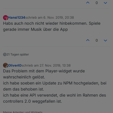
0
Hansi1234
schrieb am
6. Nov. 2019, 20:38
H
zuletzt editiert von
Nicht stören
Habs auch noch nicht wieder hinbekommen. Spiele
gerade immer Musik über die App
0
21 Tagen später
OliverIO
schrieb am
27. Nov. 2019, 13:38
zuletzt editiert von
Offline
Das Problem mit dem Player-widget wurde
wahrscheinlich gelöst.
ich habe soeben ein Update zu NPM hochgeladen, bei
dem das behoben ist.
ich habe eine API verwendet, die wohl im Rahmen des
controllers 2.0 weggefallen ist.
Meine Adapter und Widgets