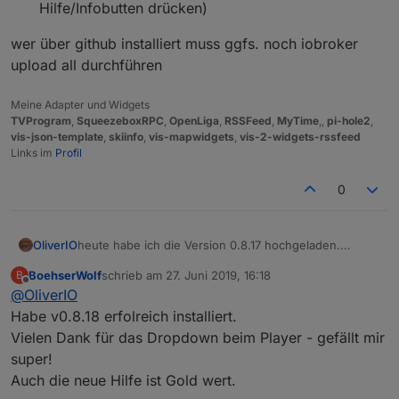
Hilfe/Infobutten drücken)
wer über github installiert muss ggfs. noch iobroker
upload all durchführen
Meine Adapter und Widgets
TVProgram
,
SqueezeboxRPC
,
OpenLiga
,
RSSFeed
,
MyTime
,,
pi-hole2
,
vis-json-template
,
skiinfo
,
vis-mapwidgets
,
vis-2-widgets-rssfeed
Links im
Profil
0
heute habe ich die Version 0.8.17 hochgeladen.
OliverIO
folgendes ist hinzugekommen:
BoehserWolf
schrieb am
27. Juni 2019, 16:18
B
Playtime /Spielzeit Balken, der den Fortschritt des
zuletzt editiert von
Offline
@
OliverIO
wer über github installiert muss ggfs. noch iobroker
aktuell abgespielten Lied anzeigt und über das
upload all durchführen
auch im Lied gesprungen werden kann
Habe v0.8.18 erfolreich installiert.
mehrere widgets, die die einzelnen Player-
Vielen Dank für das Dropdown beim Player - gefällt mir
attribute anzeigen können: string,
super!
number,datetime,image
Auch die neue Hilfe ist Gold wert.
für das player-widget und das favoriten widget
wurde noch der Randabstand (margin)