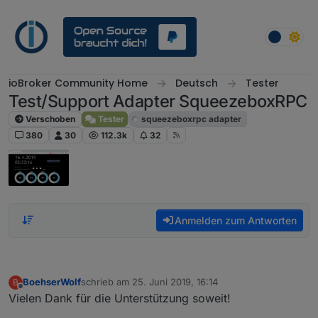
Weiter zum Inhalt
ioBroker Community Home
Deutsch
Tester
Test/Support Adapter SqueezeboxRPC
Verschoben
Tester
squeezeboxrpc adapter
380
30
112.3k
32
Anmelden zum Antworten
BoehserWolf
schrieb am
25. Juni 2019, 16:14
B
zuletzt editiert von
Offline
Vielen Dank für die Unterstützung soweit!