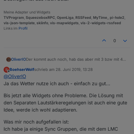
Meine Adapter und Widgets
TVProgram
,
SqueezeboxRPC
,
OpenLiga
,
RSSFeed
,
MyTime
,,
pi-hole2
,
vis-json-template
,
skiinfo
,
vis-mapwidgets
,
vis-2-widgets-rssfeed
Links im
Profil
0
Der kommt auch noch, hab das aber mit 3 bzw mit 4
OliverIO
separaten direkt gelöst
BoehserWolf
schrieb am
28. Juni 2019, 13:28
B
die Hilfe war übrigens schon von Anfang an da.
zuletzt editiert von
Offline
@
OliverIO
Die schreib ich immer fort mit den neuen widgets.
Aber ich glaube es sind nur noch 2, knob und playlist
aber solange es so warm ist gehts erst mal in den
Ja das Wetter nutze ich auch - einfach zu gut...
biergarten.
Bitte schön test und rumprobieren.
Bis jetzt alle Widgets ohne Probleme. Die Lösung mit
ich teste zwar auch, aber alle Anwendungsfälle kann
den Separaten Lautstärkeregelungen ist auch eine gute
ich gar nicht abdecken,
Idee, werde ich wohl adaptieren.
Wenn irgend was fehlt oder sich komisch anfühlt dann
auch sagen.
Was mir noch aufgefallen ist:
Deswegen ist das noch beta.
Ich habe ja einige Sync Gruppen, die mit dem LMC