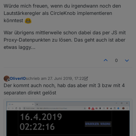
Würde mich freuen, wenn du irgendwann noch den
konfigurierbar gemacht
und die Bearbeitung des viewindex wurde
Lautstärkeregler als CircleKnob implementieren
verbessert.
könntest
das Playerwidget hat einen zusätzlichen
vereinfachten Anzeigemodus als
War übrigens mittlerweile schon dabei das per JS mit
Dropdaown/Auswahlliste (
@
BoehserWolf
)
Proxy-Datenpunkten zu lösen. Das geht auch ist aber
erhalten.
die widgets und ihre Einstellmöglichkeiten haben
etwas laggy...
eine Beschreibung, der über den vis-Editor
aufrufbar ist (Widget markieren und den
0
Hilfe/Infobutten drücken)
OliverIO
schrieb am
27. Juni 2019, 17:22
zuletzt editiert von OliverIO
Offline
Der kommt auch noch, hab das aber mit 3 bzw mit 4
separaten direkt gelöst