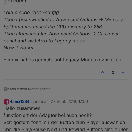
gefunden)
I did a sudo raspi-config
Than I first switched to Advanced Options -> Memory
Split and increased the GPU memory to 256
Than I launched the Advanced Options -> GL Driver
panel and switched to Legacy mode
Now it works
Bei mir hat es gereicht auf Legacy Mode umzustellen.
0
etwa einem Monat später
Hansi1234
schrieb am
27. Sept. 2019, 17:50
H
zuletzt editiert von
Nicht stören
Hallo zusammen,
funktioniert der Adapter bei euch noch?
Seit gestern fehlt mir der Button zum Player auswählen
und die Play/Pause Next und Rewind Buttons sind außer