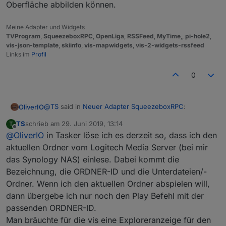
Oberfläche abbilden können.
Meine Adapter und Widgets
TVProgram
,
SqueezeboxRPC
,
OpenLiga
,
RSSFeed
,
MyTime
,,
pi-hole2
,
vis-json-template
,
skiinfo
,
vis-mapwidgets
,
vis-2-widgets-rssfeed
Links im
Profil
0
@
TS
said in
Neuer Adapter SqueezeboxRPC
:
OliverIO
TS
schrieb am
29. Juni 2019, 13:14
T
zuletzt editiert von
Offline
@
OliverIO
in Tasker löse ich es derzeit so, dass ich den
Hallo,
wird man in Zukunft auch in der eigenen Musik
aktuellen Ordner vom Logitech Media Server (bei mir
Das muss ich mir mal noch überlegen. Dieser Art der
auswählen und abspielen können?
das Synology NAS) einlese. Dabei kommt die
Steuerung steht ein komplexes Protokoll dahinter, was
Eine Übersicht der eigenen Musik und das
Bezeichnung, die ORDNER-ID und die Unterdateien/-
eine direkte Kommunikation mit dem LMS erfordert.
Hinzufügen zur Playlist wäre toll...!
Die bisherigen widgets kommunizieren alle nur über
Ordner. Wenn ich den aktuellen Ordner abspielen will,
die datenpunkte. Da wird das Feld der
dann übergebe ich nur noch den Play Befehl mit der
Unwägbarkeiten auch noch größer, da sich in der
passenden ORDNER-ID.
Menüstruktur ja viele unterschiedlichen Plugins in
Man bräuchte für die vis eine Exploreranzeige für den
einer einheitlichen Oberfläche abbilden können.