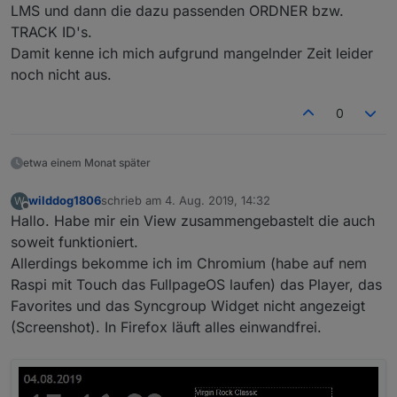
LMS und dann die dazu passenden ORDNER bzw.
TRACK ID's.
Damit kenne ich mich aufgrund mangelnder Zeit leider
noch nicht aus.
0
etwa einem Monat später
wilddog1806
schrieb am
4. Aug. 2019, 14:32
W
zuletzt editiert von
Offline
Hallo. Habe mir ein View zusammengebastelt die auch
soweit funktioniert.
Allerdings bekomme ich im Chromium (habe auf nem
Raspi mit Touch das FullpageOS laufen) das Player, das
Favorites und das Syncgroup Widget nicht angezeigt
(Screenshot). In Firefox läuft alles einwandfrei.