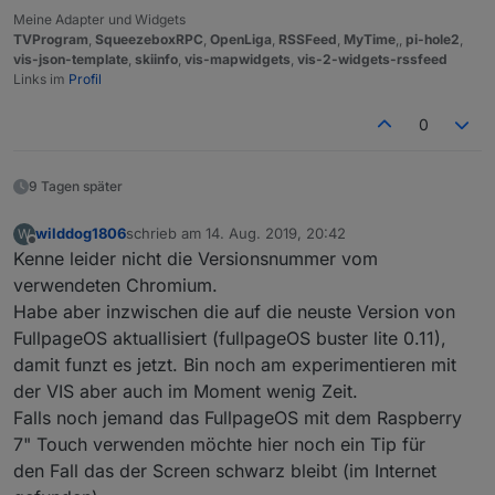
Meine Adapter und Widgets
TVProgram
,
SqueezeboxRPC
,
OpenLiga
,
RSSFeed
,
MyTime
,,
pi-hole2
,
vis-json-template
,
skiinfo
,
vis-mapwidgets
,
vis-2-widgets-rssfeed
Links im
Profil
0
9 Tagen später
wilddog1806
schrieb am
14. Aug. 2019, 20:42
W
zuletzt editiert von
Offline
Kenne leider nicht die Versionsnummer vom
verwendeten Chromium.
Habe aber inzwischen die auf die neuste Version von
FullpageOS aktuallisiert (fullpageOS buster lite 0.11),
damit funzt es jetzt. Bin noch am experimentieren mit
der VIS aber auch im Moment wenig Zeit.
Falls noch jemand das FullpageOS mit dem Raspberry
7" Touch verwenden möchte hier noch ein Tip für
den Fall das der Screen schwarz bleibt (im Internet