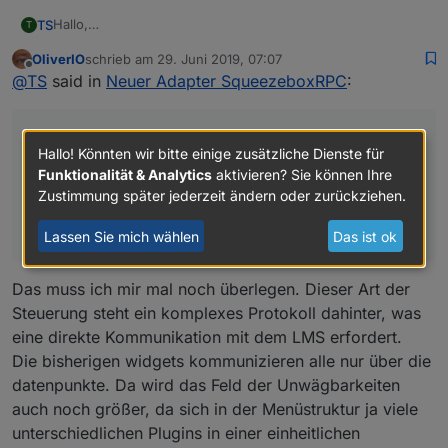
Hallo,
TS
T
wird man in Zukunft auch in der eigenen Musik auswählen
OliverIO
schrieb am
29. Juni 2019, 07:07
und abspielen können?
Bislang steuere ich alles über selbstgebaute Tasker Apps,
zuletzt editiert von
Offline
@
TS
said in
Neuer Adapter SqueezeboxRPC
:
Eine Übersicht der eigenen Musik und das Hinzufügen zur
was aber extrem schwerfällig läuft, da Tasker nicht wirklich
Playlist wäre toll...!
Telnet kann.
mfG Torsten
Hallo,
Hallo! Könnten wir bitte einige zusätzliche Dienste für
wird man in Zukunft auch in der eigenen Musik
Funktionalität & Analytics
aktivieren? Sie können Ihre
auswählen und abspielen können?
Zustimmung später jederzeit ändern oder zurückziehen.
Eine Übersicht der eigenen Musik und das
Hinzufügen zur Playlist wäre toll...!
Lassen Sie mich wählen
Das ist ok
Das muss ich mir mal noch überlegen. Dieser Art der
Steuerung steht ein komplexes Protokoll dahinter, was
eine direkte Kommunikation mit dem LMS erfordert.
Die bisherigen widgets kommunizieren alle nur über die
datenpunkte. Da wird das Feld der Unwägbarkeiten
auch noch größer, da sich in der Menüstruktur ja viele
unterschiedlichen Plugins in einer einheitlichen