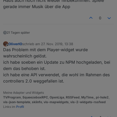
Habs auch noch nicht wieder hinbekommen. Spiele
gerade immer Musik über die App
0
21 Tagen später
OliverIO
schrieb am
27. Nov. 2019, 13:38
zuletzt editiert von
Offline
Das Problem mit dem Player-widget wurde
wahrscheinlich gelöst.
ich habe soeben ein Update zu NPM hochgeladen, bei
dem das behoben ist.
ich habe eine API verwendet, die wohl im Rahmen des
controllers 2.0 weggefallen ist.
Meine Adapter und Widgets
TVProgram
,
SqueezeboxRPC
,
OpenLiga
,
RSSFeed
,
MyTime
,,
pi-hole2
,
vis-json-template
,
skiinfo
,
vis-mapwidgets
,
vis-2-widgets-rssfeed
Links im
Profil