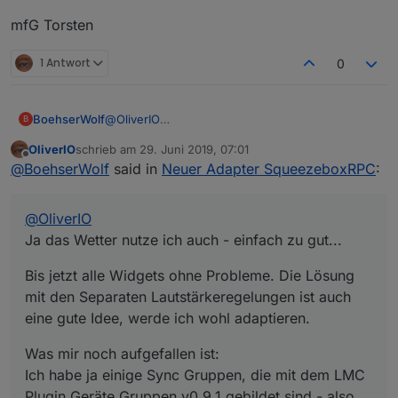
mfG Torsten
1 Antwort
0
@
OliverIO
BoehserWolf
B
Ja das Wetter nutze ich auch - einfach zu gut...
OliverIO
schrieb am
29. Juni 2019, 07:01
Bis jetzt alle Widgets ohne Probleme. Die Lösung
zuletzt editiert von
Offline
@
BoehserWolf
said in
Neuer Adapter SqueezeboxRPC
:
mit den Separaten Lautstärkeregelungen ist auch
eine gute Idee, werde ich wohl adaptieren.
Was mir noch aufgefallen ist:
Ich habe ja einige Sync Gruppen, die mit dem
@
OliverIO
LMC Plugin Geräte Gruppen v0.9.1 gebildet sind -
also direkt im LMC. Bei denen steht der state
Ja das Wetter nutze ich auch - einfach zu gut...
Connected immer auf 1. Ich vermute, dass das
LMC bzw. das Plugin direkt so durchreichen.
Bis jetzt alle Widgets ohne Probleme. Die Lösung
Könntest du dir das bei Gelegenheit mal
mit den Separaten Lautstärkeregelungen ist auch
ansehen? Der korrekte Status wäre toll aber ist
eine gute Idee, werde ich wohl adaptieren.
auch kein Beinbruch.
Was mir noch aufgefallen ist:
Ich habe ja einige Sync Gruppen, die mit dem LMC
Plugin Geräte Gruppen v0.9.1 gebildet sind - also