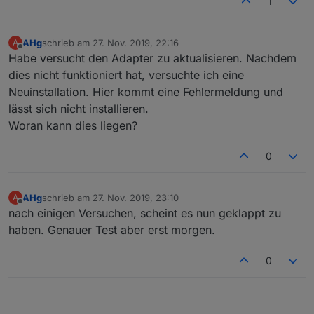
1
AHg
schrieb am
27. Nov. 2019, 22:16
A
zuletzt editiert von
Offline
Habe versucht den Adapter zu aktualisieren. Nachdem
dies nicht funktioniert hat, versuchte ich eine
Neuinstallation. Hier kommt eine Fehlermeldung und
lässt sich nicht installieren.
Woran kann dies liegen?
0
AHg
schrieb am
27. Nov. 2019, 23:10
A
zuletzt editiert von
Offline
nach einigen Versuchen, scheint es nun geklappt zu
haben. Genauer Test aber erst morgen.
0