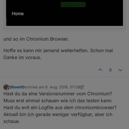
und so im Chromium Browser.
Hoffe es kann mir jemand weiterhelfen. Schon mal
Danke im voraus.
0
OliverIO
schrieb am
6. Aug. 2019, 07:58
zuletzt editiert von OliverIO
8. Juni 2019, 10:29
Offline
Hast du da eine Versionsnummer vom Chromium?
Muss erst einmal schauen wie ich das testen kann.
Hast du evtl ein Logfile aus dem chromiumbrowser?
Aktuell bin ich gerade weniger verfügbar, aber ich
schaue.