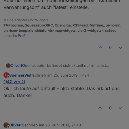
Aber nur wenn ich in den Einstellungen bei "Aktuellem
Verwahrungsort" auch "latest" einstelle.
Meine Adapter und Widgets
TVProgram
,
SqueezeboxRPC
,
OpenLiga
,
RSSFeed
,
MyTime
,,
pi-hole2
,
vis-json-template
,
skiinfo
,
vis-mapwidgets
,
vis-2-widgets-rssfeed
Links im
Profil
0
OliverIO
der adapter befindet sich aktuell nur im latest
Repository.
BoehserWolf
schrieb am
25. Juni 2019, 17:24
B
Ich habe gerade bei mir mal geschaut, da ich aktuell
zuletzt editiert von
Offline
@
OliverIO
noch auf einem Branch mit Version 0.8.15
arbeite, wird mir das Update auf 0.8.16 angeboten.
Ok, ich laufe auf default - also stable. Das erklärt das
Aber nur wenn ich in den Einstellungen bei "Aktuellem
auch. Danke!
Verwahrungsort" auch "latest" einstelle.
0
OliverIO
schrieb am
26. Juni 2019, 21:40
zuletzt editiert von