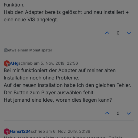
Funktion.
Hab den Adapter bereits gelöscht und neu installiert +
eine neue VIS angelegt.
0
etwa einem Monat später
AHg
schrieb am
5. Nov. 2019, 22:56
A
zuletzt editiert von
Offline
Bei mir funktioniert der Adapter auf meiner alten
Installation noch ohne Probleme.
Auf der neuen Installation habe ich den gleichen Fehler.
Der Button zum Player auswählen fehlt.
Hat jemand eine Idee, woran dies liegen kann?
0
Hansi1234
schrieb am
6. Nov. 2019, 20:38
H
zuletzt editiert von
Nicht stören