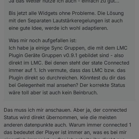
Ja das Wetter nutze ich auch - einfach zu gut...
Connected immer auf 1. Ich vermute, dass das
LMC bzw. das Plugin direkt so durchreichen.
Bis jetzt alle Widgets ohne Probleme. Die Lösung
Könntest du dir das bei Gelegenheit mal
mit den Separaten Lautstärkeregelungen ist auch
ansehen? Der korrekte Status wäre toll aber ist
eine gute Idee, werde ich wohl adaptieren.
auch kein Beinbruch.
Was mir noch aufgefallen ist:
Ich habe ja einige Sync Gruppen, die mit dem LMC
Plugin Geräte Gruppen v0.9.1 gebildet sind - also
direkt im LMC. Bei denen steht der state Connected
immer auf 1. Ich vermute, dass das LMC bzw. das
Plugin direkt so durchreichen. Könntest du dir das
bei Gelegenheit mal ansehen? Der korrekte Status
wäre toll aber ist auch kein Beinbruch.
Das muss ich mir anschauen. Aber ja, der connected
Status wird direkt übernommen, wie die meisten
anderen datenpunkte auch. Warum immer connected 1
das bedeutet der Player ist immer an, was es bei mir