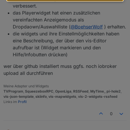
verbessert.
das Playerwidget hat einen zusätzlichen
vereinfachten Anzeigemodus als
Dropdaown/Auswahlliste (
@
BoehserWolf
) erhalten.
die widgets und ihre Einstellmöglichkeiten haben
eine Beschreibung, der über den vis-Editor
aufrufbar ist (Widget markieren und den
Hilfe/Infobutten drücken)
wer über github installiert muss ggfs. noch iobroker
upload all durchführen
Meine Adapter und Widgets
TVProgram
,
SqueezeboxRPC
,
OpenLiga
,
RSSFeed
,
MyTime
,,
pi-hole2
,
vis-json-template
,
skiinfo
,
vis-mapwidgets
,
vis-2-widgets-rssfeed
Links im
Profil
0