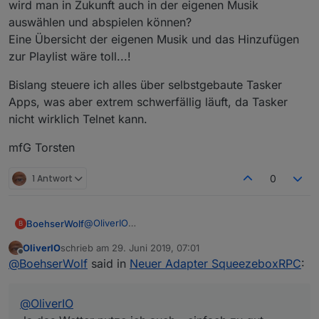
wird man in Zukunft auch in der eigenen Musik
auswählen und abspielen können?
Eine Übersicht der eigenen Musik und das Hinzufügen
zur Playlist wäre toll...!
Bislang steuere ich alles über selbstgebaute Tasker
Apps, was aber extrem schwerfällig läuft, da Tasker
nicht wirklich Telnet kann.
mfG Torsten
1 Antwort
0
@
OliverIO
BoehserWolf
B
Ja das Wetter nutze ich auch - einfach zu gut...
OliverIO
schrieb am
29. Juni 2019, 07:01
Bis jetzt alle Widgets ohne Probleme. Die Lösung
zuletzt editiert von
Offline
@
BoehserWolf
said in
Neuer Adapter SqueezeboxRPC
:
mit den Separaten Lautstärkeregelungen ist auch
eine gute Idee, werde ich wohl adaptieren.
Was mir noch aufgefallen ist:
Ich habe ja einige Sync Gruppen, die mit dem
@
OliverIO
LMC Plugin Geräte Gruppen v0.9.1 gebildet sind -
also direkt im LMC. Bei denen steht der state