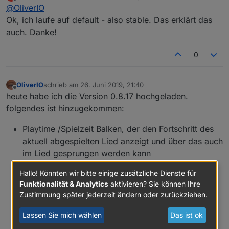
zuletzt editiert von
Offline
@
OliverIO
noch auf einem Branch mit Version 0.8.15
arbeite, wird mir das Update auf 0.8.16 angeboten.
Ok, ich laufe auf default - also stable. Das erklärt das
Aber nur wenn ich in den Einstellungen bei "Aktuellem
auch. Danke!
Verwahrungsort" auch "latest" einstelle.
0
OliverIO
schrieb am
26. Juni 2019, 21:40
zuletzt editiert von
Offline
heute habe ich die Version 0.8.17 hochgeladen.
folgendes ist hinzugekommen:
Playtime /Spielzeit Balken, der den Fortschritt des
aktuell abgespielten Lied anzeigt und über das auch
im Lied gesprungen werden kann
mehrere widgets, die die einzelnen Player-attribute
Hallo! Könnten wir bitte einige zusätzliche Dienste für
anzeigen können: string, number,datetime,image
Funktionalität & Analytics
aktivieren? Sie können Ihre
für das player-widget und das favoriten widget
Zustimmung später jederzeit ändern oder zurückziehen.
wurde noch der Randabstand (margin)
konfigurierbar gemacht
Lassen Sie mich wählen
Das ist ok
und die Bearbeitung des viewindex wurde