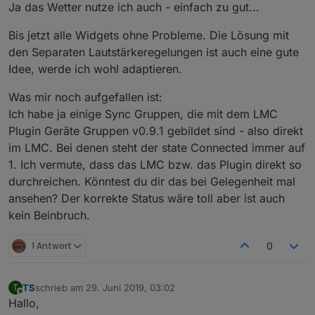
Aber ich glaube es sind nur noch 2, knob und playlist
aber solange es so warm ist gehts erst mal in den
Ja das Wetter nutze ich auch - einfach zu gut...
biergarten.
Bitte schön test und rumprobieren.
Bis jetzt alle Widgets ohne Probleme. Die Lösung mit
ich teste zwar auch, aber alle Anwendungsfälle kann
den Separaten Lautstärkeregelungen ist auch eine gute
ich gar nicht abdecken,
Idee, werde ich wohl adaptieren.
Wenn irgend was fehlt oder sich komisch anfühlt dann
auch sagen.
Was mir noch aufgefallen ist:
Deswegen ist das noch beta.
Ich habe ja einige Sync Gruppen, die mit dem LMC
Plugin Geräte Gruppen v0.9.1 gebildet sind - also direkt
im LMC. Bei denen steht der state Connected immer auf
1. Ich vermute, dass das LMC bzw. das Plugin direkt so
durchreichen. Könntest du dir das bei Gelegenheit mal
ansehen? Der korrekte Status wäre toll aber ist auch
kein Beinbruch.
1 Antwort
0
TS
schrieb am
29. Juni 2019, 03:02
T
zuletzt editiert von
Offline
Hallo,