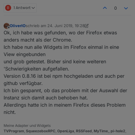
B
1 Antwort
0
OliverIO
schrieb am
24. Juni 2019, 19:28
zuletzt editiert von OliverIO
Offline
Ok, ich habe was gefunden, wo der Firefox etwas
anders macht als der Chrome.
Ich habe nun alle Widgets im Firefox einmal in eine
View eingebunden
und grob getestet. Bisher sind keine weiteren
'Schwierigkeiten aufgefallen.
Version 0.8.16 ist bei npm hochgeladen und auch per
github verfügbar.
Ich bin gespannt, ob das problem mit der Auswahl der
Instanz sich damit auch behoben hat.
Allerdings hatte ich in meinem Firefox dieses Problem
nicht.
Meine Adapter und Widgets
TVProgram
,
SqueezeboxRPC
,
OpenLiga
,
RSSFeed
,
MyTime
,,
pi-hole2
,