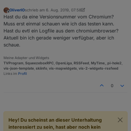
OliverIO
schrieb am
6. Aug. 2019, 07:58
zuletzt editiert von OliverIO
8. Juni 2019, 10:29
Offline
Hast du da eine Versionsnummer vom Chromium?
Muss erst einmal schauen wie ich das testen kann.
Hast du evtl ein Logfile aus dem chromiumbrowser?
Aktuell bin ich gerade weniger verfügbar, aber ich
schaue.
Meine Adapter und Widgets
TVProgram
,
SqueezeboxRPC
,
OpenLiga
,
RSSFeed
,
MyTime
,,
pi-hole2
,
vis-json-template
,
skiinfo
,
vis-mapwidgets
,
vis-2-widgets-rssfeed
Links im
Profil
0
Hey! Du scheinst an dieser Unterhaltung
interessiert zu sein, hast aber noch kein