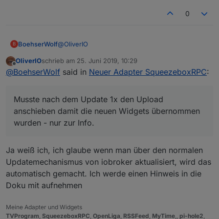
0
@
OliverIO
BoehserWolf
B
OliverIO
schrieb am
25. Juni 2019, 10:29
Bingo, läuft! Besten Dank dafür.
zuletzt editiert von
Offline
@
BoehserWolf
said in
Neuer Adapter SqueezeboxRPC
:
Musste nach dem Update 1x den Upload
anschieben damit die neuen Widgets
Musste nach dem Update 1x den Upload
übernommen wurden - nur zur Info.
Das mit dem Autoscale der Fonts haut bei mir
jedoch eher suboptimal hin:
anschieben damit die neuen Widgets übernommen
Darf ich noch einmal auf das jqui select
wurden - nur zur Info.
hinweisen :)
Ich hatte vor mir so etwas in der Art damit zu
bauen (CSS passt noch nicht):
Ja weiß ich, ich glaube wenn man über den normalen
Updatemechanismus von iobroker aktualisiert, wird das
automatisch gemacht. Ich werde einen Hinweis in die
Doku mit aufnehmen
Meine Adapter und Widgets
TVProgram
,
SqueezeboxRPC
,
OpenLiga
,
RSSFeed
,
MyTime
,,
pi-hole2
,