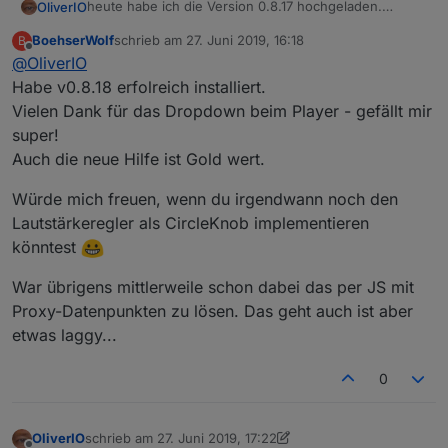
heute habe ich die Version 0.8.17 hochgeladen.
OliverIO
folgendes ist hinzugekommen:
BoehserWolf
schrieb am
27. Juni 2019, 16:18
B
Playtime /Spielzeit Balken, der den Fortschritt des
zuletzt editiert von
Offline
@
OliverIO
wer über github installiert muss ggfs. noch iobroker
aktuell abgespielten Lied anzeigt und über das
upload all durchführen
auch im Lied gesprungen werden kann
Habe v0.8.18 erfolreich installiert.
mehrere widgets, die die einzelnen Player-
Vielen Dank für das Dropdown beim Player - gefällt mir
attribute anzeigen können: string,
super!
number,datetime,image
Auch die neue Hilfe ist Gold wert.
für das player-widget und das favoriten widget
wurde noch der Randabstand (margin)
Würde mich freuen, wenn du irgendwann noch den
konfigurierbar gemacht
und die Bearbeitung des viewindex wurde
Lautstärkeregler als CircleKnob implementieren
verbessert.
könntest
das Playerwidget hat einen zusätzlichen
vereinfachten Anzeigemodus als
War übrigens mittlerweile schon dabei das per JS mit
Dropdaown/Auswahlliste (
@
BoehserWolf
)
Proxy-Datenpunkten zu lösen. Das geht auch ist aber
erhalten.
die widgets und ihre Einstellmöglichkeiten haben
etwas laggy...
eine Beschreibung, der über den vis-Editor
aufrufbar ist (Widget markieren und den
0
Hilfe/Infobutten drücken)
OliverIO
schrieb am
27. Juni 2019, 17:22
zuletzt editiert von OliverIO