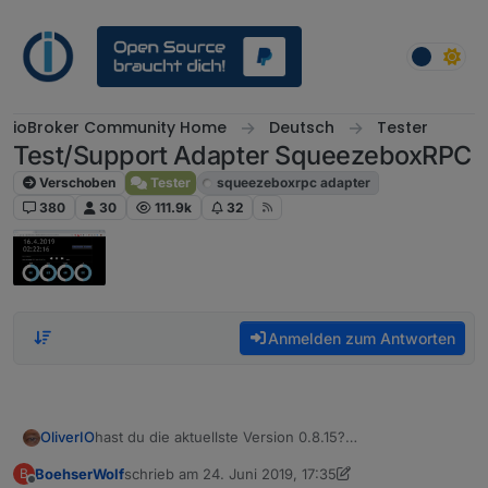
Weiter zum Inhalt
ioBroker Community Home
Deutsch
Tester
Test/Support Adapter SqueezeboxRPC
Verschoben
Tester
squeezeboxrpc adapter
380
30
111.9k
32
Anmelden zum Antworten
hast du die aktuellste Version 0.8.15?
OliverIO
ja ich kenne das Problem.
BoehserWolf
schrieb am
24. Juni 2019, 17:35
B
Das liegt daran, wenn die widgets sich in einer
Player widget setzen
zuletzt editiert von BoehserWolf