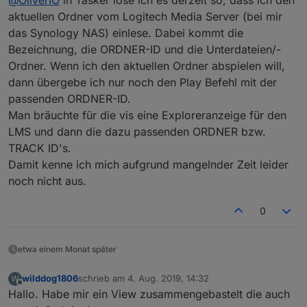
wird man in Zukunft auch in der eigenen Musik
aktuellen Ordner vom Logitech Media Server (bei mir
Das muss ich mir mal noch überlegen. Dieser Art der
auswählen und abspielen können?
das Synology NAS) einlese. Dabei kommt die
Steuerung steht ein komplexes Protokoll dahinter, was
Eine Übersicht der eigenen Musik und das
Bezeichnung, die ORDNER-ID und die Unterdateien/-
eine direkte Kommunikation mit dem LMS erfordert.
Hinzufügen zur Playlist wäre toll...!
Die bisherigen widgets kommunizieren alle nur über
Ordner. Wenn ich den aktuellen Ordner abspielen will,
die datenpunkte. Da wird das Feld der
dann übergebe ich nur noch den Play Befehl mit der
Unwägbarkeiten auch noch größer, da sich in der
passenden ORDNER-ID.
Menüstruktur ja viele unterschiedlichen Plugins in
Man bräuchte für die vis eine Exploreranzeige für den
einer einheitlichen Oberfläche abbilden können.
LMS und dann die dazu passenden ORDNER bzw.
TRACK ID's.
Damit kenne ich mich aufgrund mangelnder Zeit leider
noch nicht aus.
0
etwa einem Monat später
wilddog1806
schrieb am
4. Aug. 2019, 14:32
W
zuletzt editiert von
Offline
Hallo. Habe mir ein View zusammengebastelt die auch