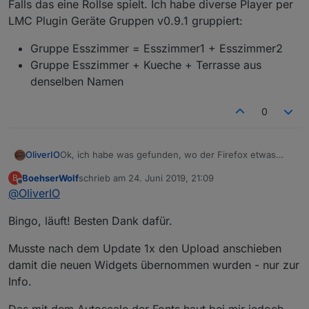
Falls das eine Rollse spielt. Ich habe diverse Player per
LMC Plugin Geräte Gruppen v0.9.1 gruppiert:
Gruppe Esszimmer = Esszimmer1 + Esszimmer2
Gruppe Esszimmer + Kueche + Terrasse aus
denselben Namen
0
OliverIO
Ok, ich habe was gefunden, wo der Firefox etwas
anders macht als der Chrome.
BoehserWolf
schrieb am
24. Juni 2019, 21:09
B
Ich habe nun alle Widgets im Firefox einmal in eine
zuletzt editiert von
Offline
@
OliverIO
View eingebunden
und grob getestet. Bisher sind keine weiteren
Bingo, läuft! Besten Dank dafür.
'Schwierigkeiten aufgefallen.
Version 0.8.16 ist bei npm hochgeladen und auch per
github verfügbar.
Musste nach dem Update 1x den Upload anschieben
Ich bin gespannt, ob das problem mit der Auswahl der
damit die neuen Widgets übernommen wurden - nur zur
Instanz sich damit auch behoben hat.
Info.
Allerdings hatte ich in meinem Firefox dieses Problem
nicht.