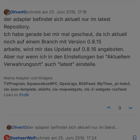
OliverIO
schrieb am
25. Juni 2019, 17:19
zuletzt editiert von
Offline
der adapter befindet sich aktuell nur im latest
Repository.
Ich habe gerade bei mir mal geschaut, da ich aktuell
noch auf einem Branch mit Version 0.8.15
arbeite, wird mir das Update auf 0.8.16 angeboten.
Aber nur wenn ich in den Einstellungen bei "Aktuellem
Verwahrungsort" auch "latest" einstelle.
Meine Adapter und Widgets
TVProgram
,
SqueezeboxRPC
,
OpenLiga
,
RSSFeed
,
MyTime
,,
pi-hole2
,
vis-json-template
,
skiinfo
,
vis-mapwidgets
,
vis-2-widgets-rssfeed
Links im
Profil
0
OliverIO
der adapter befindet sich aktuell nur im latest
Repository.
BoehserWolf
schrieb am
25. Juni 2019, 17:24
B
Ich habe gerade bei mir mal geschaut, da ich aktuell