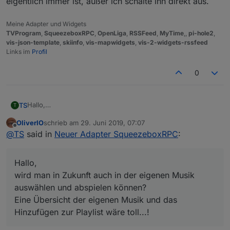
eigentlich immer ist, außer ich schalte ihn direkt aus.
Meine Adapter und Widgets
TVProgram
,
SqueezeboxRPC
,
OpenLiga
,
RSSFeed
,
MyTime
,,
pi-hole2
,
vis-json-template
,
skiinfo
,
vis-mapwidgets
,
vis-2-widgets-rssfeed
Links im
Profil
0
Hallo,
TS
T
wird man in Zukunft auch in der eigenen Musik auswählen
OliverIO
schrieb am
29. Juni 2019, 07:07
und abspielen können?
Bislang steuere ich alles über selbstgebaute Tasker Apps,
zuletzt editiert von
Offline
@
TS
said in
Neuer Adapter SqueezeboxRPC
:
Eine Übersicht der eigenen Musik und das Hinzufügen zur
was aber extrem schwerfällig läuft, da Tasker nicht wirklich
Playlist wäre toll...!
Telnet kann.
mfG Torsten
Hallo,
wird man in Zukunft auch in der eigenen Musik
auswählen und abspielen können?
Eine Übersicht der eigenen Musik und das
Hinzufügen zur Playlist wäre toll...!