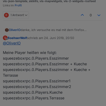
vis-json-template
,
skiinfo
,
vis-mapwidgets
,
vis-2-widgets-rssfeed
Links im
Profil
B
1 Antwort
0
OliverIO
danke, ich versuche es mal mit dem firefox
nachzustellen
BoehserWolf
schrieb am
24. Juni 2019, 20:50
B
Wie heißen deine Player? Da ich einen Mechanismus
zuletzt editiert von
Offline
@
OliverIO
drin habe, der versucht die ideale Schriftgröße
mit Zeilenumbruch zu ermitteln, kann es auch da evtl.
Meine Player heißen wie folgt:
daran liegen. Da könnte auch noch Potential für eine
Endlosschleife liegen.
squeezeboxrpc.0.Players.Esszimmer
squeezeboxrpc.0.Players.Esszimmer + Kueche
squeezeboxrpc.0.Players.Esszimmer + Kueche +
Terrasse
squeezeboxrpc.0.Players.Esszimmer1
squeezeboxrpc.0.Players.Esszimmer2
squeezeboxrpc.0.Players.Kueche
squeezeboxrpc.0.Players.Terrasse