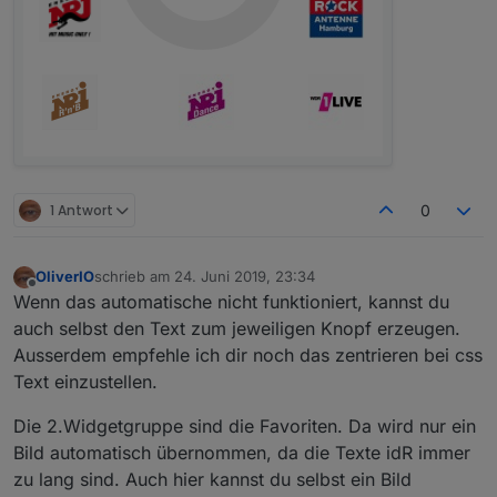
1 Antwort
0
OliverIO
schrieb am
24. Juni 2019, 23:34
zuletzt editiert von
Offline
Wenn das automatische nicht funktioniert, kannst du
auch selbst den Text zum jeweiligen Knopf erzeugen.
Ausserdem empfehle ich dir noch das zentrieren bei css
Text einzustellen.
Die 2.Widgetgruppe sind die Favoriten. Da wird nur ein
Bild automatisch übernommen, da die Texte idR immer
zu lang sind. Auch hier kannst du selbst ein Bild