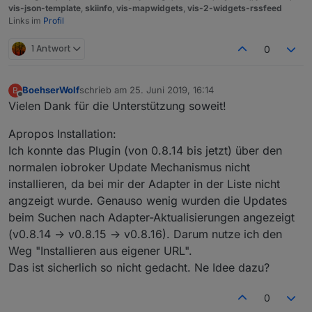
vis-json-template
,
skiinfo
,
vis-mapwidgets
,
vis-2-widgets-rssfeed
Links im
Profil
1 Antwort
0
BoehserWolf
schrieb am
25. Juni 2019, 16:14
B
zuletzt editiert von
Offline
Vielen Dank für die Unterstützung soweit!
Apropos Installation:
Ich konnte das Plugin (von 0.8.14 bis jetzt) über den
normalen iobroker Update Mechanismus nicht
installieren, da bei mir der Adapter in der Liste nicht
angzeigt wurde. Genauso wenig wurden die Updates
beim Suchen nach Adapter-Aktualisierungen angezeigt
(v0.8.14 -> v0.8.15 -> v0.8.16). Darum nutze ich den
Weg "Installieren aus eigener URL".
Das ist sicherlich so nicht gedacht. Ne Idee dazu?
0