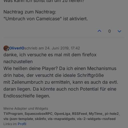
Was kann ich sonst tun um zu helfen?
Nachtrag zum Nachtrag:
"Umbruch von Camelcase" ist aktiviert.
0
OliverIO
schrieb am
24. Juni 2019, 17:42
zuletzt editiert von
Offline
danke, ich versuche es mal mit dem firefox
nachzustellen
Wie heißen deine Player? Da ich einen Mechanismus
drin habe, der versucht die ideale Schriftgröße
mit Zeilenumbruch zu ermitteln, kann es auch da evtl.
daran liegen. Da könnte auch noch Potential für eine
Endlosschleife liegen.
Meine Adapter und Widgets
TVProgram
,
SqueezeboxRPC
,
OpenLiga
,
RSSFeed
,
MyTime
,,
pi-hole2
,
vis-json-template
,
skiinfo
,
vis-mapwidgets
,
vis-2-widgets-rssfeed
Links im
Profil