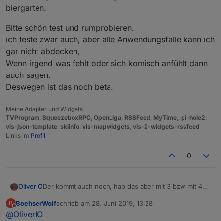
biergarten.
Bitte schön test und rumprobieren.
ich teste zwar auch, aber alle Anwendungsfälle kann ich
gar nicht abdecken,
Wenn irgend was fehlt oder sich komisch anfühlt dann
auch sagen.
Deswegen ist das noch beta.
Meine Adapter und Widgets
TVProgram
,
SqueezeboxRPC
,
OpenLiga
,
RSSFeed
,
MyTime
,,
pi-hole2
,
vis-json-template
,
skiinfo
,
vis-mapwidgets
,
vis-2-widgets-rssfeed
Links im
Profil
0
Der kommt auch noch, hab das aber mit 3 bzw mit 4
OliverIO
separaten direkt gelöst
BoehserWolf
schrieb am
28. Juni 2019, 13:28
B
die Hilfe war übrigens schon von Anfang an da.
zuletzt editiert von
Offline
@
OliverIO
Die schreib ich immer fort mit den neuen widgets.