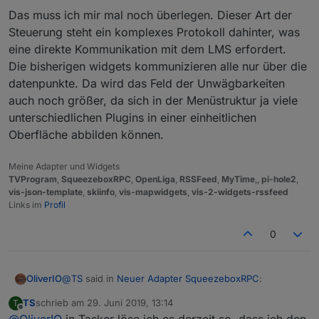
Das muss ich mir mal noch überlegen. Dieser Art der
Steuerung steht ein komplexes Protokoll dahinter, was
eine direkte Kommunikation mit dem LMS erfordert.
Die bisherigen widgets kommunizieren alle nur über die
datenpunkte. Da wird das Feld der Unwägbarkeiten
auch noch größer, da sich in der Menüstruktur ja viele
unterschiedlichen Plugins in einer einheitlichen
Oberfläche abbilden können.
Meine Adapter und Widgets
TVProgram
,
SqueezeboxRPC
,
OpenLiga
,
RSSFeed
,
MyTime
,,
pi-hole2
,
vis-json-template
,
skiinfo
,
vis-mapwidgets
,
vis-2-widgets-rssfeed
Links im
Profil
0
@
TS
said in
Neuer Adapter SqueezeboxRPC
:
OliverIO
TS
schrieb am
29. Juni 2019, 13:14
T
zuletzt editiert von
Offline
@
OliverIO
in Tasker löse ich es derzeit so, dass ich den
Hallo,