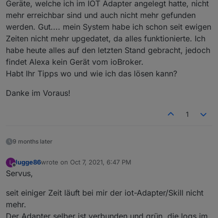
Geräte, welche ich im IOT Adapter angelegt hatte, nicht
mehr erreichbar sind und auch nicht mehr gefunden
werden. Gut.... mein System habe ich schon seit ewigen
Zeiten nicht mehr upgedatet, da alles funktionierte. Ich
habe heute alles auf den letzten Stand gebracht, jedoch
findet Alexa kein Gerät vom ioBroker.
Habt Ihr Tipps wo und wie ich das lösen kann?
Danke im Voraus!
1
9 months later
lugge86
wrote on
Oct 7, 2021, 6:47 PM
L
last edited by
Offline
Servus,
seit einiger Zeit läuft bei mir der iot-Adapter/Skill nicht
mehr.
Der Adapter selber ist verbunden und grün, die logs im