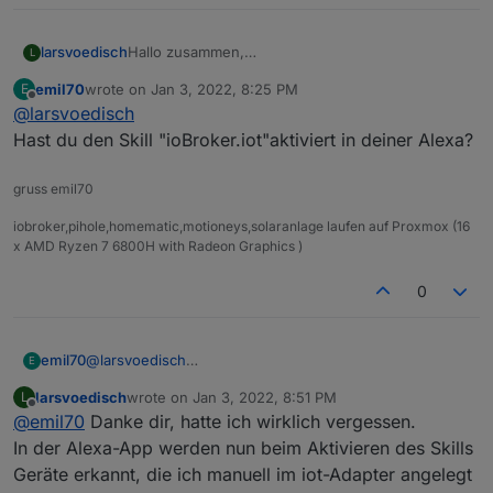
larsvoedisch
Hallo zusammen,
L
arbeite mit dem iot-Adapter erst ein paar Tage.
emil70
wrote on
Jan 3, 2022, 8:25 PM
E
Die Anmeldung bei
iobroker.pro
habe ich
last edited by
Offline
@
larsvoedisch
durchgeführt, auch der Adapter ist grün. Die
Alexa-Geräte-Auflistung bleibt aber leer. Wird die
Hast du den Skill "ioBroker.iot"aktiviert in deiner Alexa?
Liste nur "gefüllt" wenn ich auch eine
entsprechende Lizenz gekauft habe, oder kann
gruss emil70
man das irgendwie erst mal testen?
Danke für eure Hilfe.
iobroker,pihole,homematic,motioneys,solaranlage laufen auf Proxmox (16
x AMD Ryzen 7 6800H with Radeon Graphics )
0
emil70
@
larsvoedisch
E
Hast du den Skill "ioBroker.iot"aktiviert in deiner Alexa?
larsvoedisch
wrote on
Jan 3, 2022, 8:51 PM
L
last edited by
Offline
@
emil70
Danke dir, hatte ich wirklich vergessen.
In der Alexa-App werden nun beim Aktivieren des Skills
Geräte erkannt, die ich manuell im iot-Adapter angelegt