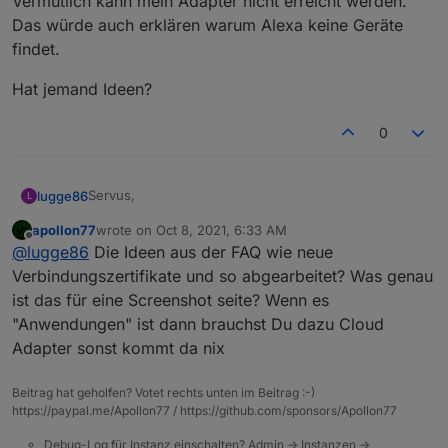
Vermutlich kann mein Adapter nicht erreicht werden.
Das würde auch erklären warum Alexa keine Geräte
findet.
Hat jemand Ideen?
0
Servus,
lugge86
L
apollon77
wrote on
Oct 8, 2021, 6:33 AM
seit einiger Zeit läuft bei mir der iot-Adapter/Skill nicht
last edited by
Offline
@
lugge86
Die Ideen aus der FAQ wie neue
mehr.
Der Adapter selber ist verbunden und grün, die logs
Allerdings findet Alexa keine Geräte.
Verbindungszertifikate und so abgearbeitet? Was genau
im iobroker sehen gut aus.
ist das für eine Screenshot seite? Wenn es
Wenn ich mich auf
iobroker.pro
einlogge klappt der
"Anwendungen" ist dann brauchst Du dazu Cloud
Verbindungsaufbau zu meinem Adapter nicht.
Adapter sonst kommt da nix
Ich bekomme dauerhaft die Meldung "internal error"
und der Countdown läuft von vorne los.
Vermutlich kann mein Adapter nicht erreicht werden.
Hat jemand Ideen?
Beitrag hat geholfen? Votet rechts unten im Beitrag :-)
Das würde auch erklären warum Alexa keine Geräte
https://paypal.me/Apollon77 / https://github.com/sponsors/Apollon77
findet.
Debug-Log für Instanz einschalten? Admin -> Instanzen ->