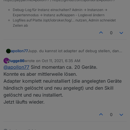
Debug-Log für Instanz einschalten? Admin -> Instanzen ->
Expertenmodus -> Instanz aufklappen - Loglevel ändern
Logfiles auf Platte /opt/iobroker/log/… nutzen, Admin schneidet
Zeilen ab
0
apollon77
Jupp. du kannst iot adapter auf debug stellen, dann
solltest Du sehen wenn Anfragen von Amazon
lugge86
wrote on
Oct 11, 2021, 6:35 AM
L
reinkommen. Wie viele Geräte hast Du denn aktiv in
last edited by
Offline
@
apollon77
Sind momentan ca. 20 Geräte.
iot?
Konnte es aber mittlerweile lösen.
Adapter komplett neuinstalliert (die angelegten Geräte
händisch gelöscht und neu angelegt) und den Skill
gelöscht und neu installiert.
Jetzt läufts wieder.
0