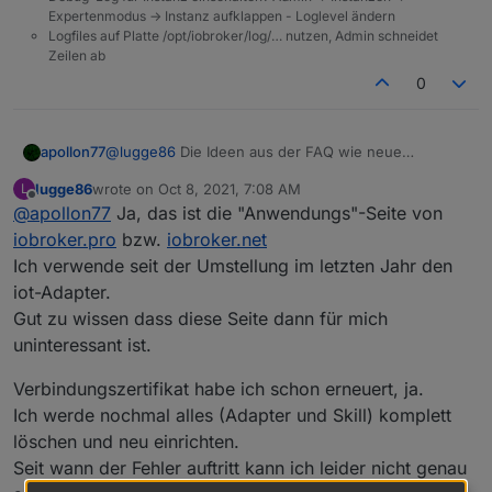
Expertenmodus -> Instanz aufklappen - Loglevel ändern
Logfiles auf Platte /opt/iobroker/log/… nutzen, Admin schneidet
Zeilen ab
0
apollon77
@
lugge86
Die Ideen aus der FAQ wie neue
Verbindungszertifikate und so abgearbeitet? Was
lugge86
wrote on
Oct 8, 2021, 7:08 AM
L
genau ist das für eine Screenshot seite? Wenn es
last edited by
Offline
@
apollon77
Ja, das ist die "Anwendungs"-Seite von
"Anwendungen" ist dann brauchst Du dazu Cloud
Adapter sonst kommt da nix
iobroker.pro
bzw.
iobroker.net
Ich verwende seit der Umstellung im letzten Jahr den
iot-Adapter.
Gut zu wissen dass diese Seite dann für mich
uninteressant ist.
Verbindungszertifikat habe ich schon erneuert, ja.
Ich werde nochmal alles (Adapter und Skill) komplett
löschen und neu einrichten.
Seit wann der Fehler auftritt kann ich leider nicht genau