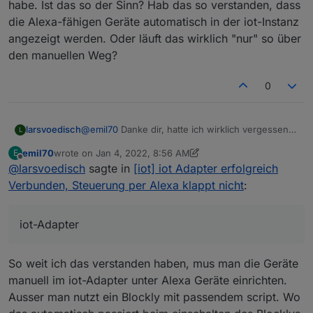
habe. Ist das so der Sinn? Hab das so verstanden, dass
die Alexa-fähigen Geräte automatisch in der iot-Instanz
angezeigt werden. Oder läuft das wirklich "nur" so über
den manuellen Weg?
0
larsvoedisch
@
emil70
Danke dir, hatte ich wirklich vergessen.
L
In der Alexa-App werden nun beim Aktivieren
emil70
wrote on
Jan 4, 2022, 8:56 AM
E
des Skills Geräte erkannt, die ich manuell im iot-
last edited by emil70
Jan 4, 2022, 9:56 AM
Offline
@
larsvoedisch
sagte in
[iot] iot Adapter erfolgreich
Adapter angelegt habe. Ist das so der Sinn? Hab
das so verstanden, dass die Alexa-fähigen
Verbunden, Steuerung per Alexa klappt nicht
:
Geräte automatisch in der iot-Instanz angezeigt
werden. Oder läuft das wirklich "nur" so über
den manuellen Weg?
iot-Adapter
So weit ich das verstanden haben, mus man die Geräte
manuell im iot-Adapter unter Alexa Geräte einrichten.
Ausser man nutzt ein Blockly mit passendem script. Wo