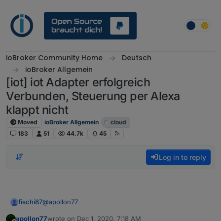
Skip to content
ioBroker Community Home
Deutsch
ioBroker Allgemein
[iot] iot Adapter erfolgreich
Verbunden, Steuerung per Alexa
klappt nicht
Moved
ioBroker Allgemein
cloud
183
51
44.7k
45
Log in to reply
@
apollon77
fischi87
apollon77
wrote on
Dec 1, 2020, 7:18 AM
ja genau, adapter ist grün und skill ist aktiviert und