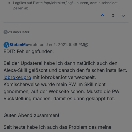
Logfiles auf Platte /opt/iobroker/log/… nutzen, Admin schneidet
Zeilen ab
0
28 days later
StefanMc
wrote on
Jan 2, 2021, 5:48 PM
S
last edited by StefanMc
Jan 2, 2021, 7:22 PM
Offline
EDIT: Fehler gefunden.
Bei der Updaterei habe ich dann natürlich auch den
Alexa-Skill gelöscht und danach den falschen installiert.
iobroker.pro
mit iobroker.iot verwechselt.
Komischerweise wurde mein PW im Skill nicht
genommen, auf der Webseite schon. Musste die PW
Rückstellung machen, damit es dann geklappt hat.
Guten Abend zusammen!
Seit heute habe ich auch das Problem das meine