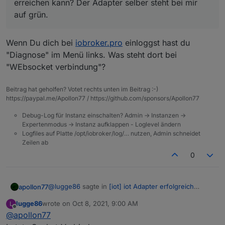
erreichen kann? Der Adapter selber steht bei mir
auf grün.
Wenn Du dich bei
iobroker.pro
einloggst hast du
"Diagnose" im Menü links. Was steht dort bei
"WEbsocket verbindung"?
Beitrag hat geholfen? Votet rechts unten im Beitrag :-)
https://paypal.me/Apollon77 / https://github.com/sponsors/Apollon77
Debug-Log für Instanz einschalten? Admin -> Instanzen ->
Expertenmodus -> Instanz aufklappen - Loglevel ändern
Logfiles auf Platte /opt/iobroker/log/… nutzen, Admin schneidet
Zeilen ab
0
@
lugge86
sagte in
[iot] iot Adapter erfolgreich
apollon77
Verbunden, Steuerung per Alexa klappt nicht
:
lugge86
wrote on
Oct 8, 2021, 9:00 AM
L
last edited by
Offline
@
apollon77
Prinzipielle Frage: gibt es eine Möglichkeit zu
testen, ob
iobroker.pro
den lokalen iot-Adapter