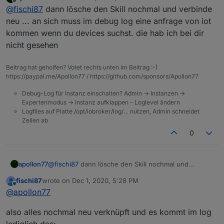
last edited by
Offline
@
fischi87
dann lösche den Skill nochmal und verbinde
auch verknüpft mit iot benutzernamen.
neu ... an sich muss im debug log eine anfrage von iot
kommen wenn du devices suchst. die hab ich bei dir
nicht gesehen
Beitrag hat geholfen? Votet rechts unten im Beitrag :-)
https://paypal.me/Apollon77 / https://github.com/sponsors/Apollon77
Debug-Log für Instanz einschalten? Admin -> Instanzen ->
Expertenmodus -> Instanz aufklappen - Loglevel ändern
Logfiles auf Platte /opt/iobroker/log/… nutzen, Admin schneidet
Zeilen ab
0
apollon77
@
fischi87
dann lösche den Skill nochmal und
verbinde neu ... an sich muss im debug log eine
fischi87
wrote on
Dec 1, 2020, 5:28 PM
anfrage von iot kommen wenn du devices suchst.
last edited by
Online
@
apollon77
die hab ich bei dir nicht gesehen
also alles nochmal neu verknüpft und es kommt im log