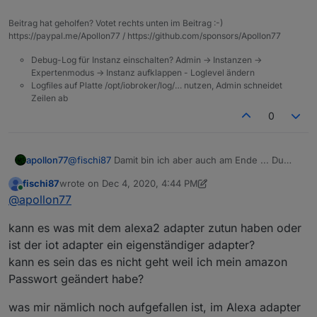
Beitrag hat geholfen? Votet rechts unten im Beitrag :-)
https://paypal.me/Apollon77 / https://github.com/sponsors/Apollon77
Debug-Log für Instanz einschalten? Admin -> Instanzen ->
Expertenmodus -> Instanz aufklappen - Loglevel ändern
Logfiles auf Platte /opt/iobroker/log/… nutzen, Admin schneidet
Zeilen ab
0
apollon77
@
fischi87
Damit bin ich aber auch am Ende ... Du
kannst ggf nur
info@iobroker.net
anschreiben
fischi87
wrote on
Dec 4, 2020, 4:44 PM
last edited by fischi87
Dec 4, 2020, 6:18 PM
Online
@
apollon77
kann es was mit dem alexa2 adapter zutun haben oder
ist der iot adapter ein eigenständiger adapter?
kann es sein das es nicht geht weil ich mein amazon
Passwort geändert habe?
was mir nämlich noch aufgefallen ist, im Alexa adapter