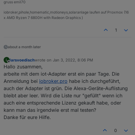
gruss emil70
iobroker,pihole,homematic,motioneys,solaranlage laufen auf Proxmox (16
x AMD Ryzen 7 6800H with Radeon Graphics )
1
about a month later
larsvoedisch
wrote on
Jan 3, 2022, 8:06 PM
L
last edited by
Offline
Hallo zusammen,
arbeite mit dem iot-Adapter erst ein paar Tage. Die
Anmeldung bei
iobroker.pro
habe ich durchgeführt,
auch der Adapter ist grün. Die Alexa-Geräte-Auflistung
bleibt aber leer. Wird die Liste nur "gefüllt" wenn ich
auch eine entsprechende Lizenz gekauft habe, oder
kann man das irgendwie erst mal testen?
Danke für eure Hilfe.
0