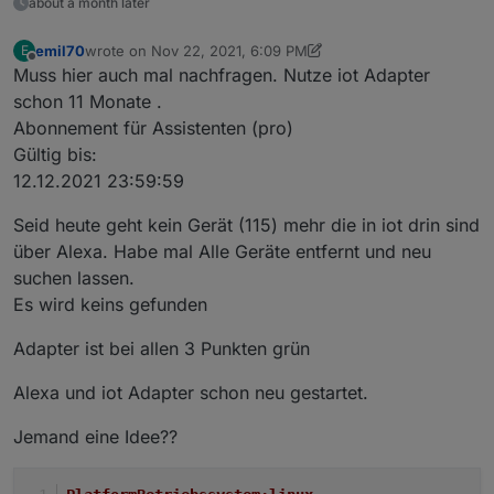
about a month later
emil70
wrote on
Nov 22, 2021, 6:09 PM
E
last edited by emil70
Nov 22, 2021, 7:26 PM
Offline
Muss hier auch mal nachfragen. Nutze iot Adapter
schon 11 Monate .
Abonnement für Assistenten (pro)
Gültig bis:
12.12.2021 23:59:59
Seid heute geht kein Gerät (115) mehr die in iot drin sind
über Alexa. Habe mal Alle Geräte entfernt und neu
suchen lassen.
Es wird keins gefunden
Adapter ist bei allen 3 Punkten grün
Alexa und iot Adapter schon neu gestartet.
Jemand eine Idee??