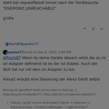
steht bei requestResult immer nach der Gerätesuche
"ENDPOINT_UNREACHABLE"
grüße
0
@
apollon77
fischi87
apollon77
wrote on
Dec 5, 2020, 5:08 PM
kann es was mit dem alexa2 adapter zutun haben oder
last edited by
Offline
@
fischi87
Wenn du deine Geräte steuern willst die du im
ist der iot adapter ein eigenständiger adapter?
kann es sein das es nicht geht weil ich mein amazon
was mir nämlich noch aufgefallen ist, im Alexa adapter
iot Adapter defineirst ist es der iot Adater. Auch der
Passwort geändert habe?
steht bei requestResult immer nach der Gerätesuche
Skill hat nur mit dem iot Adapter zu tun.
"ENDPOINT_UNREACHABLE"
grüße
Alexa2 erlaubt eine Steuerung der Alexa Gerät selbst
Beitrag hat geholfen? Votet rechts unten im Beitrag :-)
https://paypal.me/Apollon77 / https://github.com/sponsors/Apollon77
Debug-Log für Instanz einschalten? Admin -> Instanzen ->
Expertenmodus -> Instanz aufklappen - Loglevel ändern