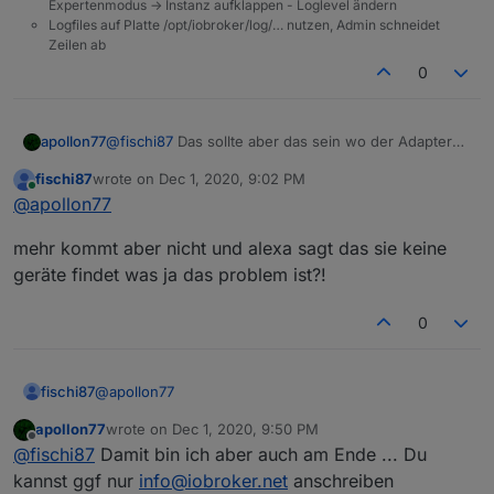
Expertenmodus -> Instanz aufklappen - Loglevel ändern
Logfiles auf Platte /opt/iobroker/log/… nutzen, Admin schneidet
Zeilen ab
0
apollon77
@
fischi87
Das sollte aber das sein wo der Adapter
dann die Gerät als Antwort sendet
fischi87
wrote on
Dec 1, 2020, 9:02 PM
last edited by
Online
@
apollon77
mehr kommt aber nicht und alexa sagt das sie keine
geräte findet was ja das problem ist?!
0
@
apollon77
fischi87
apollon77
wrote on
Dec 1, 2020, 9:50 PM
mehr kommt aber nicht und alexa sagt das sie keine
last edited by
Offline
@
fischi87
Damit bin ich aber auch am Ende ... Du
geräte findet was ja das problem ist?!
kannst ggf nur
info@iobroker.net
anschreiben