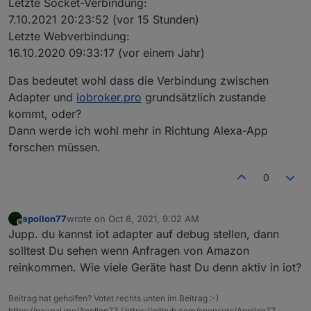
Letzte Socket-Verbindung:
Wenn Du dich bei
iobroker.pro
einloggst hast du
erreichen kann? Der Adapter selber steht bei
7.10.2021 20:23:52 (vor 15 Stunden)
"Diagnose" im Menü links. Was steht dort bei
mir auf grün.
Letzte Webverbindung:
"WEbsocket verbindung"?
16.10.2020 09:33:17 (vor einem Jahr)
Das bedeutet wohl dass die Verbindung zwischen
Adapter und
iobroker.pro
grundsätzlich zustande
kommt, oder?
Dann werde ich wohl mehr in Richtung Alexa-App
forschen müssen.
0
apollon77
wrote on
Oct 8, 2021, 9:02 AM
last edited by
Offline
Jupp. du kannst iot adapter auf debug stellen, dann
solltest Du sehen wenn Anfragen von Amazon
reinkommen. Wie viele Geräte hast Du denn aktiv in iot?
Beitrag hat geholfen? Votet rechts unten im Beitrag :-)
https://paypal.me/Apollon77 / https://github.com/sponsors/Apollon77