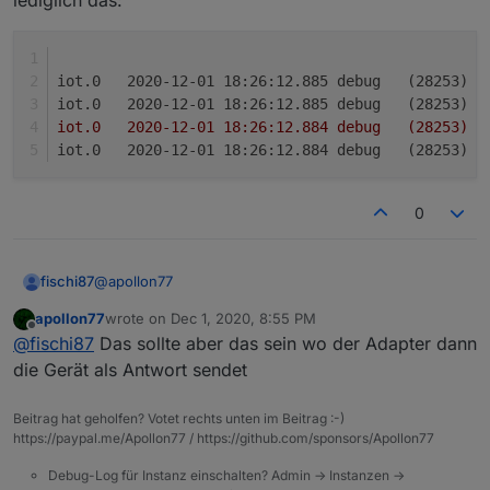
lediglich das:
iot.0	2020-12-0
iot.0	2020-12-01 18:
iot.0	2020-12-01 18:26:12.884	de
iot.0	2020-12-01 18:26:12.884	
0
@
apollon77
fischi87
apollon77
wrote on
Dec 1, 2020, 8:55 PM
also alles nochmal neu verknüpft und es kommt im log
last edited by
Offline
@
fischi87
Das sollte aber das sein wo der Adapter dann
lediglich das:
die Gerät als Antwort sendet
iot.0	2020-12-01 18:26:12.885	debug	(28253)
iot.0	2020-12-01 18:26:12.885	debug	(28253) 
Beitrag hat geholfen? Votet rechts unten im Beitrag :-)
iot.0	2020-12-01 18:26:12.884	debug	(28253) 
https://paypal.me/Apollon77 / https://github.com/sponsors/Apollon77
Debug-Log für Instanz einschalten? Admin -> Instanzen ->