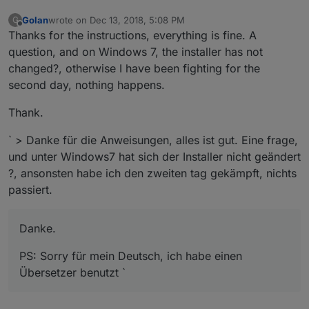
Golan
wrote on
Dec 13, 2018, 5:08 PM
G
last edited by
Offline
Thanks for the instructions, everything is fine. A
question, and on Windows 7, the installer has not
changed?, otherwise I have been fighting for the
second day, nothing happens.
Thank.
` > Danke für die Anweisungen, alles ist gut. Eine frage,
und unter Windows7 hat sich der Installer nicht geändert
?, ansonsten habe ich den zweiten tag gekämpft, nichts
passiert.
Danke.
PS: Sorry für mein Deutsch, ich habe einen
Übersetzer benutzt `