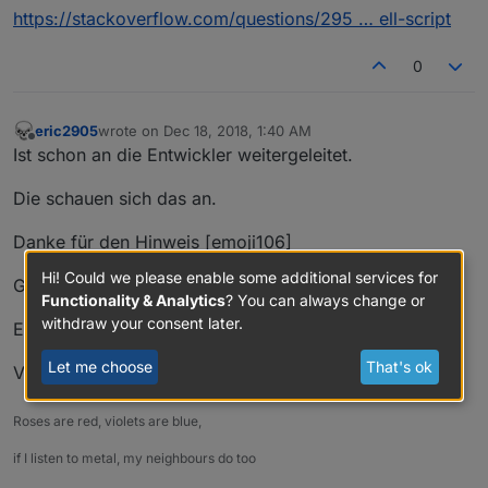
https://stackoverflow.com/questions/295 … ell-script
0
eric2905
wrote on
Dec 18, 2018, 1:40 AM
last edited by
Offline
Ist schon an die Entwickler weitergeleitet.
Die schauen sich das an.
Danke für den Hinweis [emoji106]
Hi! Could we please enable some additional services for
Gruß,
Functionality & Analytics
? You can always change or
withdraw your consent later.
Eric
Let me choose
That's ok
Von unterwegs getippert
Roses are red, violets are blue,
if I listen to metal, my neighbours do too