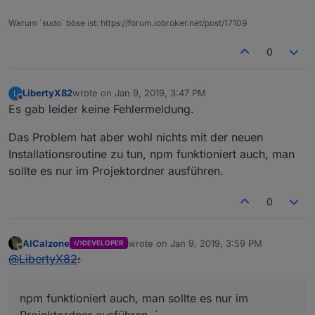
Warum `sudo` böse ist: https://forum.iobroker.net/post/17109
0
LibertyX82
wrote on
Jan 9, 2019, 3:47 PM
L
last edited by
Offline
Es gab leider keine Fehlermeldung.
Das Problem hat aber wohl nichts mit der neuen
Installationsroutine zu tun, npm funktioniert auch, man
sollte es nur im Projektordner ausführen.
0
AlCalzone
wrote on
Jan 9, 2019, 3:59 PM
DEVELOPER
last edited by
Offline
@
LibertyX82
:
npm funktioniert auch, man sollte es nur im