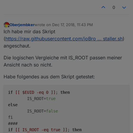
0
Oberjembker
wrote on
Dec 17, 2018, 11:43 PM
last edited by
Offline
Ich habe mir das Skript
(
https://raw.githubusercontent.com/ioBro … staller.sh
)
angeschaut.
Die logischen Vergleiche mit IS_ROOT passen meiner
Ansicht nach so nicht.
Habe folgendes aus dem Skript getestet:
if
[[ $EUID -eq 0 ]]
; 
then
        IS_ROOT=
true
else
        IS_ROOT=
false
fi

if
[[ IS_ROOT -eq true ]]
; 
then