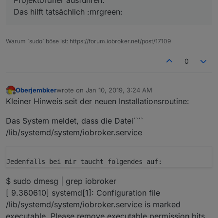
Projektordner ausführen. `
Das hilft tatsächlich :mrgreen:
Warum `sudo` böse ist: https://forum.iobroker.net/post/17109
0
Oberjembker
wrote on
Jan 10, 2019, 3:24 AM
last edited by
Offline
Kleiner Hinweis seit der neuen Installationsroutine:
Das System meldet, dass die Datei````
/lib/systemd/system/iobroker.service
$ sudo dmesg | grep iobroker
[ 9.360610] systemd[1]: Configuration file
/lib/systemd/system/iobroker.service is marked
executable. Please remove executable permission bits.