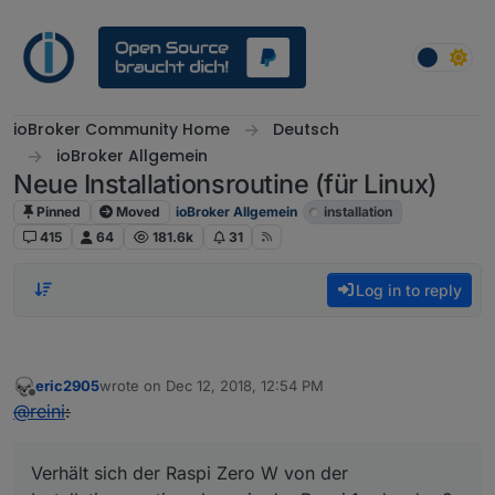
Skip to content
ioBroker Community Home
Deutsch
ioBroker Allgemein
Neue Installationsroutine (für Linux)
Pinned
Moved
ioBroker Allgemein
installation
415
64
181.6k
31
Log in to reply
eric2905
wrote on
Dec 12, 2018, 12:54 PM
last edited by
Offline
@
reini
:
Verhält sich der Raspi Zero W von der