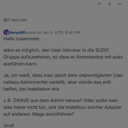
0
17 days later
danyo80
wrote on
Jan 4, 2019, 8:40 AM
D
last edited by
Offline
Hallo zusammen,
wäre es möglich, den User iobroker in die SUDO
Gruppe aufzunehmen, so dass er Kommandos mit sudo
ausführen kann.
Ja, ich weiß, dass man damit dem unpreviligierten User
nahezu Adminrechte verleiht, aber würde das evtl.
helfen, bei Installation wie
z.B. ZWAVE aus dem Admin heraus? Oder sollte man
dies lieber nicht tun, und die Installtion solcher Adapter
auf anderem Wege durchführen?
Gruß