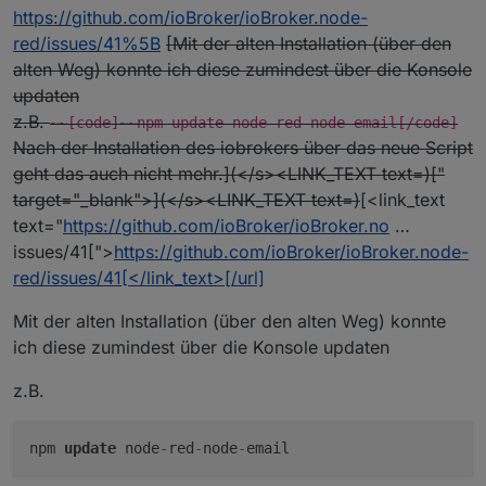
https://github.com/ioBroker/ioBroker.node-
red/issues/41%5B
[Mit der alten Installation (über den
alten Weg) konnte ich diese zumindest über die Konsole
updaten
z.B.
~~[code]~~npm update node-red-node-email[/code]
Nach der Installation des iobrokers über das neue Script
geht das auch nicht mehr.](</s><LINK_TEXT text=)
["
target="_blank">](</s><LINK_TEXT text=)
[<link_text
text="
https://github.com/ioBroker/ioBroker.no
…
issues/41[">
https://github.com/ioBroker/ioBroker.node-
red/issues/41[</link_text>[/url]
Mit der alten Installation (über den alten Weg) konnte
ich diese zumindest über die Konsole updaten
z.B.
npm
update
node
-
red
-
node
-
email