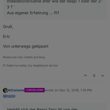
Installationsroutine eher wie der Raspi 1 oder der 2-
3 ? `
Aus eigener Erfahrung … Pi1
Gruß,
Eric
Von unterwegs getippert
Roses are red, violets are blue,
if I listen to metal, my neighbours do too
0
AlCalzone
wrote on
Dec 12, 2018, 1:19 PM
DEVELOPER
last edited by
Offline
@
reini
:
Verhält sich der Raspi Zero W von der