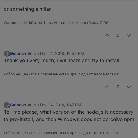
or something similar.
Warum `sudo` böse ist: https://forum.iobroker.net/post/17109
0
Golan
wrote on
Dec 14, 2018, 12:52 PM
G
last edited by
Offline
Thank you very much, I will learn and try to install
Добро не ценится в современном мире, люди от него наглеют.
0
Golan
wrote on
Dec 14, 2018, 1:47 PM
G
last edited by
Offline
Tell me please, what version of the node.js is necessary
to pre-install, and then Windows does not perceive npm
Добро не ценится в современном мире, люди от него наглеют.