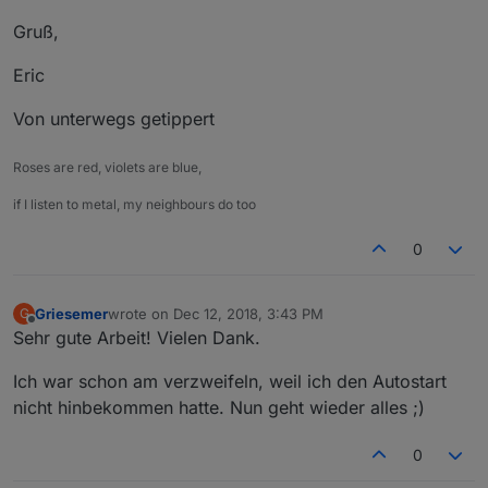
Gruß,
Eric
Von unterwegs getippert
Roses are red, violets are blue,
if I listen to metal, my neighbours do too
0
Griesemer
wrote on
Dec 12, 2018, 3:43 PM
G
last edited by
Offline
Sehr gute Arbeit! Vielen Dank.
Ich war schon am verzweifeln, weil ich den Autostart
nicht hinbekommen hatte. Nun geht wieder alles ;)
0