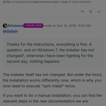
Добро не ценится в современном мире, люди от него наглеют.
0
AlCalzone
wrote on
Dec 14, 2018, 11:05 AM
DEVELOPER
last edited by
Offline
@
Golan
:
Thanks for the instructions, everything is fine. A
question, and on Windows 7, the installer has not
changed?, otherwise I have been fighting for the
second day, nothing happens. `
The installer itself has not changed. But under the hood,
the installation works differently now, which is why you
now need to execute "npm install" twice.
If you want to do a manual installation, you can find the
relevant steps in the new documentation we are