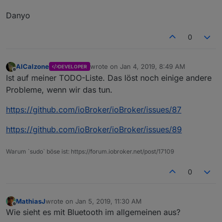
Danyo
0
AlCalzone
wrote on
Jan 4, 2019, 8:49 AM
DEVELOPER
last edited by
Offline
Ist auf meiner TODO-Liste. Das löst noch einige andere
Probleme, wenn wir das tun.
https://github.com/ioBroker/ioBroker/issues/87
https://github.com/ioBroker/ioBroker/issues/89
Warum `sudo` böse ist: https://forum.iobroker.net/post/17109
0
MathiasJ
wrote on
Jan 5, 2019, 11:30 AM
last edited by
Offline
Wie sieht es mit Bluetooth im allgemeinen aus?