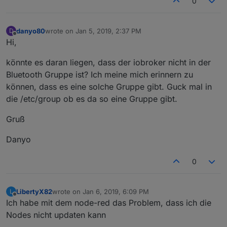
0
danyo80
wrote on
Jan 5, 2019, 2:37 PM
D
last edited by
Offline
Hi,
könnte es daran liegen, dass der iobroker nicht in der
Bluetooth Gruppe ist? Ich meine mich erinnern zu
können, dass es eine solche Gruppe gibt. Guck mal in
die /etc/group ob es da so eine Gruppe gibt.
Gruß
Danyo
0
LibertyX82
wrote on
Jan 6, 2019, 6:09 PM
L
last edited by
Offline
Ich habe mit dem node-red das Problem, dass ich die
Nodes nicht updaten kann