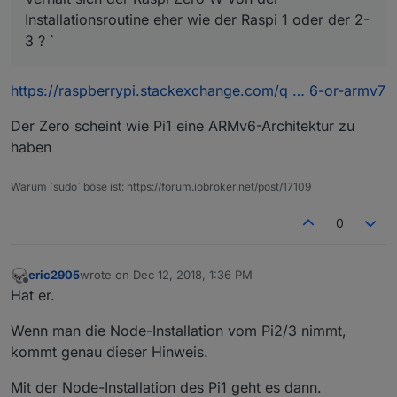
Installationsroutine eher wie der Raspi 1 oder der 2-
3 ? `
https://raspberrypi.stackexchange.com/q … 6-or-armv7
Der Zero scheint wie Pi1 eine ARMv6-Architektur zu
haben
Warum `sudo` böse ist: https://forum.iobroker.net/post/17109
0
eric2905
wrote on
Dec 12, 2018, 1:36 PM
last edited by
Offline
Hat er.
Wenn man die Node-Installation vom Pi2/3 nimmt,
kommt genau dieser Hinweis.
Mit der Node-Installation des Pi1 geht es dann.