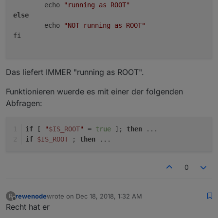
        echo 
"running as ROOT"
else
        echo 
"NOT running as ROOT"
fi

Das liefert IMMER "running as ROOT".
Funktionieren wuerde es mit einer der folgenden
Abfragen:
if
 [ 
"
$IS_ROOT
"
 = 
true
 ]; 
then
 ...
if
$IS_ROOT
 ; 
then
 ...
0
rewenode
wrote on
Dec 18, 2018, 1:32 AM
R
last edited by
Offline
Recht hat er