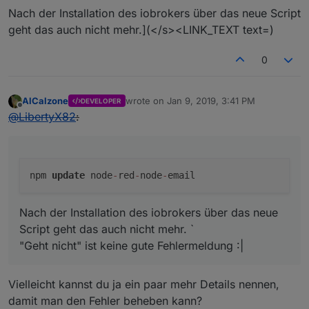
Nach der Installation des iobrokers über das neue Script
geht das auch nicht mehr.](</s><LINK_TEXT text=)
0
AlCalzone
wrote on
Jan 9, 2019, 3:41 PM
DEVELOPER
last edited by
Offline
@
LibertyX82
:
npm
update
node
-
red
-
node
-
email
Nach der Installation des iobrokers über das neue
Script geht das auch nicht mehr. `
"Geht nicht" ist keine gute Fehlermeldung :|
Vielleicht kannst du ja ein paar mehr Details nennen,
damit man den Fehler beheben kann?