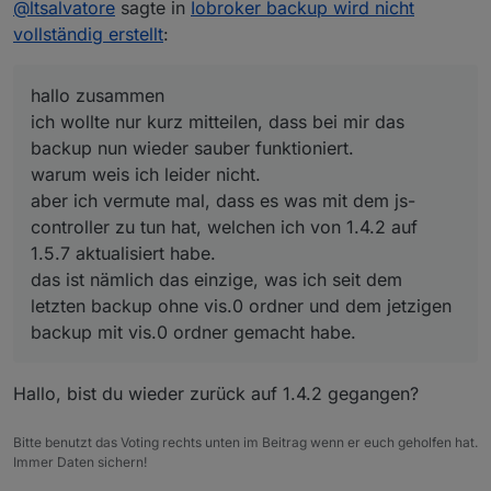
@
ltsalvatore
sagte in
Iobroker backup wird nicht
aber ich vermute mal, dass es was mit dem js-
controller zu tun hat, welchen ich von 1.4.2 auf 1.5.7
vollständig erstellt
:
aktualisiert habe.
das ist nämlich das einzige, was ich seit dem letzten
backup ohne vis.0 ordner und dem jetzigen backup
hallo zusammen
mit vis.0 ordner gemacht habe.
ich wollte nur kurz mitteilen, dass bei mir das
backup nun wieder sauber funktioniert.
warum weis ich leider nicht.
aber ich vermute mal, dass es was mit dem js-
controller zu tun hat, welchen ich von 1.4.2 auf
1.5.7 aktualisiert habe.
das ist nämlich das einzige, was ich seit dem
letzten backup ohne vis.0 ordner und dem jetzigen
backup mit vis.0 ordner gemacht habe.
Hallo, bist du wieder zurück auf 1.4.2 gegangen?
Bitte benutzt das Voting rechts unten im Beitrag wenn er euch geholfen hat.
Immer Daten sichern!