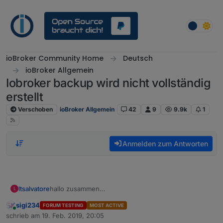
Weiter zum Inhalt
ioBroker Community Home
Deutsch
ioBroker Allgemein
Iobroker backup wird nicht vollständig
erstellt
Verschoben
ioBroker Allgemein
42
9
9.9k
1
Anmelden zum Antworten
ltsalvatore
hallo zusammen
L
ich wollte nur kurz mitteilen, dass bei mir das
sigi234
FORUM TESTING
MOST ACTIVE
backup nun wieder sauber funktioniert.
Online
schrieb am
19. Feb. 2019, 20:05
warum weis ich leider nicht.
zuletzt editiert von