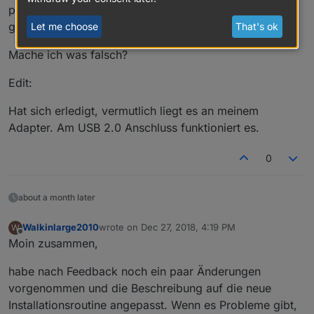
passiert leider nichts weiter.. ich habe ca. 15 Minuten
gewartet…
Let me choose
That's ok
Mache ich was falsch?
Edit:
Hat sich erledigt, vermutlich liegt es an meinem
Adapter. Am USB 2.0 Anschluss funktioniert es.
0
about a month later
Walkinlarge2010
wrote on
Dec 27, 2018, 4:19 PM
W
last edited by
Offline
Moin zusammen,
habe nach Feedback noch ein paar Änderungen
vorgenommen und die Beschreibung auf die neue
Installationsroutine angepasst. Wenn es Probleme gibt,