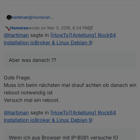
@
Homoran
hartiman
Hallo bin ganz neu in dieser Welt.
Homoran
wrote on
Mar 3, 2019, 6:24 PM
Leider klappt es nicht wen ich den Vorgaben aus..
Komme mit Putty auf den Rock,
last edited by Homoran
Mar 3, 2019, 7:25 PM
Do not disturb
@
hartiman
sagte in
[HowTo][Anleitung] Rock64
(siehe Grafik) folge.
mache SD resize > OK
Installation ioBroker & Linux Debian 9
:
Aber was danach ??
mache Upgrade files >> OK
Wenn ich aus Browser mit IP:8081 versuche IO Broker
passe die PW an >> OK
aufzurufen geht nichts ?
Aber was danach ??
Gibt es detaillierte Anleitung für IO-Broker auf ROCk
64 für Dummies ?
Gute Frage.
LG
Hartiman
Muss ich beim nächsten mal drauf achten ob danach ein
reboot notwendig ist
Versuch mal ein reboot.
@
hartiman
sagte in
[HowTo][Anleitung] Rock64
Installation ioBroker & Linux Debian 9
:
Wenn ich aus Browser mit IP:8081 versuche IO