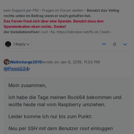
kein Support per PN! - Fragen im Forum stellen -
Benutzt das Voting
rechts unten im Beitrag wenn er euch geholfen hat.
Das Forum freut sich über eine Spende. Benutzt dazu den
Spendenbutton oben rechts. Danke!
der Installationsfixer:
curl -fsL https://iobroker.net/fix.sh | bash -
1 Reply
0
Walkinlarge2010
wrote on
Jan 6, 2019, 11:03 PM
W
last edited by
Offline
@
Passi224
:
Moin zusammen,
ich habe die Tage meinen Rock64 bekommen und
wollte heute mal vom Raspberry umziehen.
Leider komme ich nur bis zum Punkt:
Neu per SSH mit dem Benutzer root einloggen