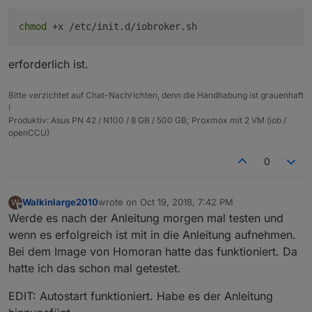
chmod
+x /etc/init.d/iobroker.sh
erforderlich ist.
Bitte verzichtet auf Chat-Nachrichten, denn die Handhabung ist grauenhaft
!
Produktiv: Asus PN 42 / N100 / 8 GB / 500 GB; Proxmox mit 2 VM (iob /
openCCU)
0
Walkinlarge2010
wrote on
Oct 19, 2018, 7:42 PM
W
last edited by
Offline
Werde es nach der Anleitung morgen mal testen und
wenn es erfolgreich ist mit in die Anleitung aufnehmen.
Bei dem Image von Homoran hatte das funktioniert. Da
hatte ich das schon mal getestet.
EDIT: Autostart funktioniert. Habe es der Anleitung