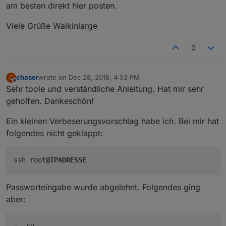
am besten direkt hier posten.
Viele Grüße Walkinlarge
0
chaser
wrote on
Dec 28, 2018, 4:53 PM
C
last edited by
Offline
Sehr toole und verständliche Anleitung. Hat mir sehr
geholfen. Dankeschön!
Ein kleinen Verbeserungsvorschlag habe ich. Bei mir hat
folgendes nicht geklappt:
ssh root
@IPADRESSE
Passworteingabe wurde abgelehnt. Folgendes ging
aber:
su