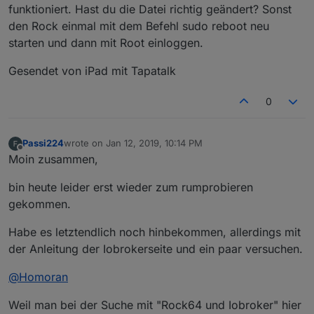
funktioniert. Hast du die Datei richtig geändert? Sonst
den Rock einmal mit dem Befehl sudo reboot neu
starten und dann mit Root einloggen.
Gesendet von iPad mit Tapatalk
0
Passi224
wrote on
Jan 12, 2019, 10:14 PM
last edited by
Offline
Moin zusammen,
bin heute leider erst wieder zum rumprobieren
gekommen.
Habe es letztendlich noch hinbekommen, allerdings mit
der Anleitung der Iobrokerseite und ein paar versuchen.
@
Homoran
Weil man bei der Suche mit "Rock64 und Iobroker" hier