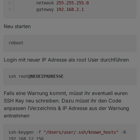
        netmask 
255.255
.
255.0
        gateway 
192.168
.
2.1
Neu starten
Login mit neuer IP Adresse als root User durchführen
ssh root
@NEUEIPADRESSE
Falls eine Warnung kommt, müsst ihr eventuell euren
SSH Key neu schreiben. Dazu müsst ihr den Code
anpassen (Verzeichnis & IP Adresse aus der Warnung
entnehmen
ssh-keygen -f
"/Users/user/.ssh/known_hosts"
-R
192.168.12.150