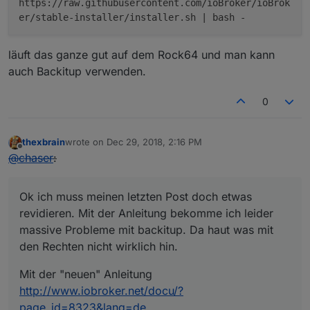
https://raw.githubusercontent.com/ioBroker/ioBrok
er/stable-installer/installer.sh | bash -
läuft das ganze gut auf dem Rock64 und man kann
auch Backitup verwenden.
0
thexbrain
wrote on
Dec 29, 2018, 2:16 PM
last edited by
Offline
@
chaser
:
Ok ich muss meinen letzten Post doch etwas
revidieren. Mit der Anleitung bekomme ich leider
massive Probleme mit backitup. Da haut was mit
den Rechten nicht wirklich hin.
Mit der "neuen" Anleitung
http://www.iobroker.net/docu/?
page_id=8323&lang=de