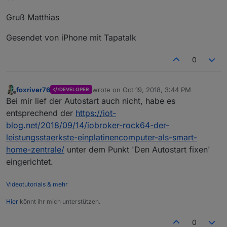
Gruß Matthias
Gesendet von iPhone mit Tapatalk
0
foxriver76
wrote on
Oct 19, 2018, 3:44 PM
DEVELOPER
last edited by
Offline
Bei mir lief der Autostart auch nicht, habe es
entsprechend der
https://iot-
blog.net/2018/09/14/iobroker-rock64-der-
leistungsstaerkste-einplatinencomputer-als-smart-
home-zentrale/
unter dem Punkt 'Den Autostart fixen'
eingerichtet.
Videotutorials & mehr
Hier
könnt ihr mich unterstützen.
0