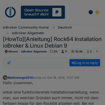
Skip to content
ioBroker Community Home
Deutsch
ioBroker Allgemein
[HowTo][Anleitung] Rock64 Installation
ioBroker & Linux Debian 9
Moved
ioBroker Allgemein
29
11
10.9k
2
Log in to reply
Walkinlarge2010
wrote on
Oct 19, 2018, 11:07 AM
W
last edited by
Dec 27, 2018, 5:17 PM
Offline
Hallo zusammen,
anbei eine funktionierende Installationsanleitung, wenn
man, aus welchen Gründen auch immer, nicht mit dem
fertigen Image für den Rock64 arbeiten will. Bei mir