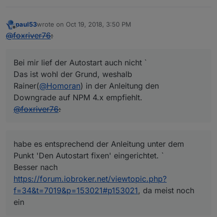
paul53
wrote on
Oct 19, 2018, 3:50 PM
last edited by
Offline
@
foxriver76
:
Bei mir lief der Autostart auch nicht `
Das ist wohl der Grund, weshalb
Rainer(
@
Homoran
) in der Anleitung den
Downgrade auf NPM 4.x empfiehlt.
@
foxriver76
:
habe es entsprechend der Anleitung unter dem
Punkt 'Den Autostart fixen' eingerichtet. `
Besser nach
https://forum.iobroker.net/viewtopic.php?
f=34&t=7019&p=153021#p153021
, da meist noch
ein