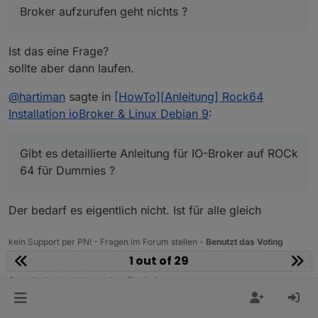
Broker aufzurufen geht nichts ?
Ist das eine Frage?
sollte aber dann laufen.
@
hartiman
sagte in
[HowTo][Anleitung] Rock64
Installation ioBroker & Linux Debian 9
:
Gibt es detaillierte Anleitung für IO-Broker auf ROCk
64 für Dummies ?
Der bedarf es eigentlich nicht. Ist für alle gleich
kein Support per PN! - Fragen im Forum stellen -
Benutzt das Voting
rechts unten im Beitrag wenn er euch geholfen hat.
1 out of 29
Das Forum freut sich über eine Spende. Benutzt dazu den
Spendenbutton oben rechts. Danke!
der Installationsfixer:
curl -fsL https://iobroker.net/fix.sh | bash -