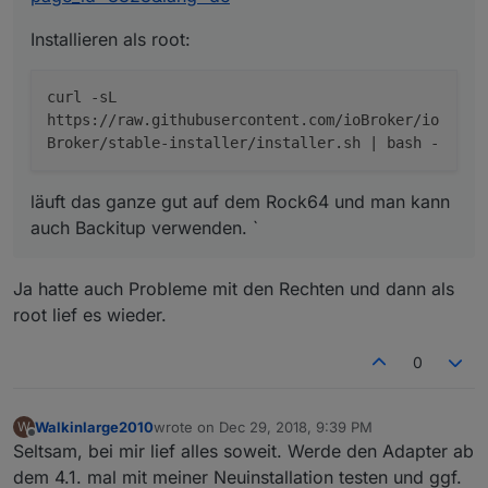
Installieren als root:
curl -sL
https://raw.githubusercontent.com/ioBroker/io
Broker/stable-installer/installer.sh | bash -
läuft das ganze gut auf dem Rock64 und man kann
auch Backitup verwenden. `
Ja hatte auch Probleme mit den Rechten und dann als
root lief es wieder.
0
Walkinlarge2010
wrote on
Dec 29, 2018, 9:39 PM
W
last edited by
Offline
Seltsam, bei mir lief alles soweit. Werde den Adapter ab
dem 4.1. mal mit meiner Neuinstallation testen und ggf.