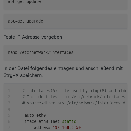
apt
-
get
update
apt-
get
Feste IP Adresse vergeben
nano /etc/network/interfaces
In der Datei folgendes eintragen und anschließend mit
Strg+X speichern:
# interfaces(5) file used by ifup(8) and ifdow
# Include files from /etc/network/interfaces.d
# source-directory /etc/network/interfaces.d
    auto eth0
    iface eth0 inet 
static
        address 
192.168
.
2.50