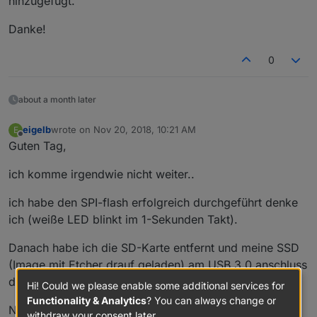
hinzugefügt.
Danke!
0
about a month later
eigelb
wrote on
Nov 20, 2018, 10:21 AM
E
last edited by
Offline
Guten Tag,
ich komme irgendwie nicht weiter..
ich habe den SPI-flash erfolgreich durchgeführt denke
ich (weiße LED blinkt im 1-Sekunden Takt).
Danach habe ich die SD-Karte entfernt und meine SSD
(Image mit Etcher drauf geladen) am USB 3.0 anschluss
des Rock64 angeschlossen.
Hi! Could we please enable some additional services for
Functionality & Analytics
? You can always change or
Nun den Reset-Button gedrückt am Rock64 und dann
withdraw your consent later.