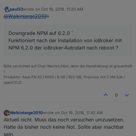
paul53
wrote on
Oct 19, 2018, 11:20 AM
last edited by
Offline
@
Walkinlarge2010
!:
Downgrade NPM auf 6.2.0 `
Funktioniert nach der Installation von ioBroker mit
NPM 6.2.0 der ioBroker-Autostart nach reboot ?
Bitte verzichtet auf Chat-Nachrichten, denn die Handhabung ist grauenhaft
!
Produktiv: Asus PN 42 / N100 / 8 GB / 500 GB; Proxmox mit 2 VM (iob /
openCCU)
0
Walkinlarge2010
wrote on
Oct 19, 2018, 11:42 AM
W
last edited by
Offline
Aktuell nicht. Muss das noch versuchen umzusetzen.
Hatte da bisher noch keine Not. Sollte aber machbar
sein.