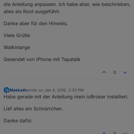
die Anleitung anpassen. Ich habe aber, wie beschrieben,
alles als Root ausgeführt.
Danke aber für den Hinweis.
Viele Grüße
Walkinlarge
Gesendet von iPhone mit Tapatalk
0
Makkath
wrote on
Jan 4, 2019, 2:33 PM
M
last edited by
Offline
Habe gerade mit der Anleitung mein ioBroker installiert.
Lief alles am Schnürrchen.
Danke dafür.
0