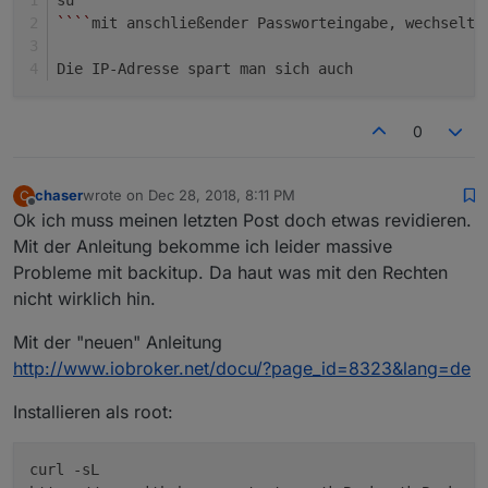
``
``
mit anschließender Passworteingabe, wechselt 
Die IP-Adresse spart man sich auch
0
chaser
wrote on
Dec 28, 2018, 8:11 PM
C
last edited by
Offline
Ok ich muss meinen letzten Post doch etwas revidieren.
Mit der Anleitung bekomme ich leider massive
Probleme mit backitup. Da haut was mit den Rechten
nicht wirklich hin.
Mit der "neuen" Anleitung
http://www.iobroker.net/docu/?page_id=8323&lang=de
Installieren als root:
curl -sL