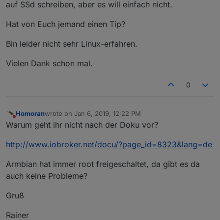
auf SSd schreiben, aber es will einfach nicht.
Hat von Euch jemand einen Tip?
Bin leider nicht sehr Linux-erfahren.
Vielen Dank schon mal.
0
Homoran
wrote on
Jan 6, 2019, 12:22 PM
last edited by
Do not disturb
Warum geht ihr nicht nach der Doku vor?
http://www.iobroker.net/docu/?page_id=8323&lang=de
Armbian hat immer root freigeschaltet, da gibt es da
auch keine Probleme?
Gruß
Rainer