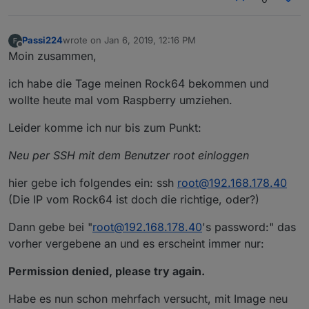
Passi224
wrote on
Jan 6, 2019, 12:16 PM
last edited by
Offline
Moin zusammen,
ich habe die Tage meinen Rock64 bekommen und
wollte heute mal vom Raspberry umziehen.
Leider komme ich nur bis zum Punkt:
Neu per SSH mit dem Benutzer root einloggen
hier gebe ich folgendes ein: ssh
root@192.168.178.40
(Die IP vom Rock64 ist doch die richtige, oder?)
Dann gebe bei "
root@192.168.178.40
's password:" das
vorher vergebene an und es erscheint immer nur:
Permission denied, please try again.
Habe es nun schon mehrfach versucht, mit Image neu