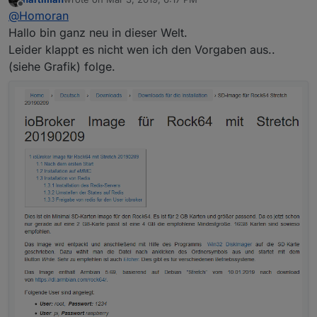
http://www.iobroker.net/docu/?
last edited by
Offline
@
Homoran
page_id=8323&lang=de
Armbian hat immer root freigeschaltet, da gibt es da
Hallo bin ganz neu in dieser Welt.
auch keine Probleme?
Leider klappt es nicht wen ich den Vorgaben aus..
Gruß
(siehe Grafik) folge.
Rainer