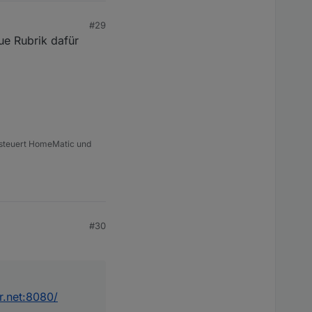
#29
ue Rubrik dafür
d steuert HomeMatic und
#30
er.net:8080/