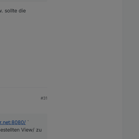
 sollte die
#31
er.net:8080/
`
estellten View/ zu