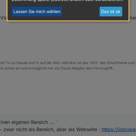
Lassen Sie mich wählen
Das ist ok
Vielleicht kann einer der Mods nach den Feiertagen eine ne
tzer! 1x zu Hause und 1x auf der Alm. ioBroker ist das 'Hirn' des Smarthome un
etts schön an und ermöglicht mir via Cloud Adapter den Fernzugriff...
Einen eigenen Bereich …. `
- zwar nicht als Bereich, aber als Webseite :
https://iobrok