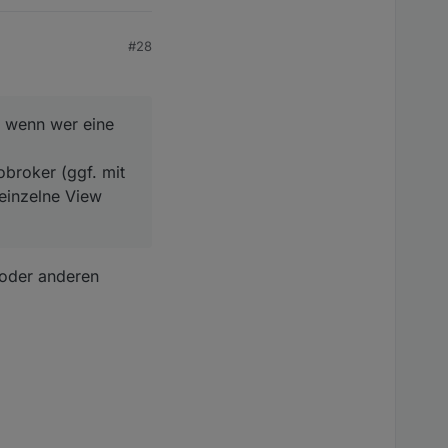
#28
d wenn wer eine
obroker (ggf. mit
 einzelne View
 oder anderen