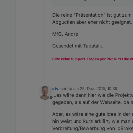
Die reine "Präsentation" ist gut zum
Abgucken aber eher nicht geeignet.
MfG, André
Gesendet mit Tapatalk.
Bitte keine Support-Fragen per PN! Nutzt die ö
etv
schrieb am
28. Dez. 2015, 10:39
zuletzt editiert von
…es wäre dann hier wie die Projekt
Offline
gegeben, als auf der Webseite, da m
Aber, es wäre eine gute Idee in der
hin weist und kurz erklärt, wie man d
Verbreitung/Bewerbung von ioBroker