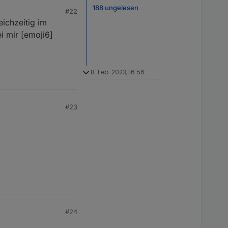
188 ungelesen
#22
eichzeitig im
i mir [emoji6]
8. Feb. 2023, 16:56
#23
#24