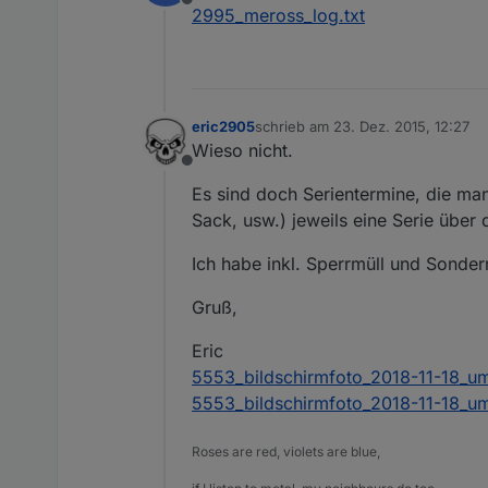
Offline
2995_meross_log.txt
eric2905
schrieb am
23. Dez. 2015, 12:27
zuletzt editiert von
Wieso nicht.
Offline
Es sind doch Serientermine, die man
Sack, usw.) jeweils eine Serie über
Ich habe inkl. Sperrmüll und Sonde
Gruß,
Eric
5553_bildschirmfoto_2018-11-18_u
5553_bildschirmfoto_2018-11-18_um
Roses are red, violets are blue,