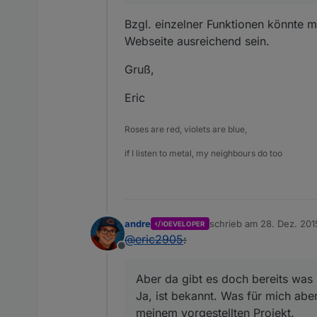
Bzgl. einzelner Funktionen könnte m
Webseite ausreichend sein.
Gruß,
Eric
Roses are red, violets are blue,
if I listen to metal, my neighbours do too
andre
schrieb am
28. Dez. 2015
DEVELOPER
zuletzt editiert von
@
eric2905
:
Offline
Aber da gibt es doch bereits was 
Ja, ist bekannt. Was für mich aber
meinem vorgestellten Projekt.