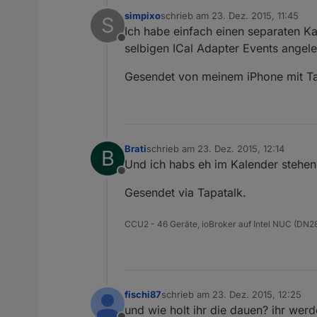
simpixo
schrieb am
23. Dez. 2015, 11:45
S
zuletzt editiert von
Ich habe einfach einen separaten Ka
Offline
selbigen ICal Adapter Events angele
Gesendet von meinem iPhone mit Ta
Brati
schrieb am
23. Dez. 2015, 12:14
B
zuletzt editiert von
Und ich habs eh im Kalender stehen,
Offline
Gesendet via Tapatalk.
CCU2 - 46 Geräte, ioBroker auf Intel NUC (D
fischi87
schrieb am
23. Dez. 2015, 12:25
zuletzt editiert von
und wie holt ihr die dauen? ihr wer