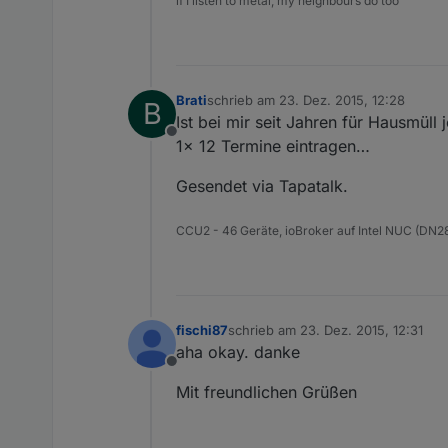
if I listen to metal, my neighbours do too
Brati
schrieb am
23. Dez. 2015, 12:28
B
zuletzt editiert von
Ist bei mir seit Jahren für Hausmüll
Offline
1x 12 Termine eintragen…
Gesendet via Tapatalk.
CCU2 - 46 Geräte, ioBroker auf Intel NUC (D
fischi87
schrieb am
23. Dez. 2015, 12:31
zuletzt editiert von
aha okay. danke
Offline
Mit freundlichen Grüßen