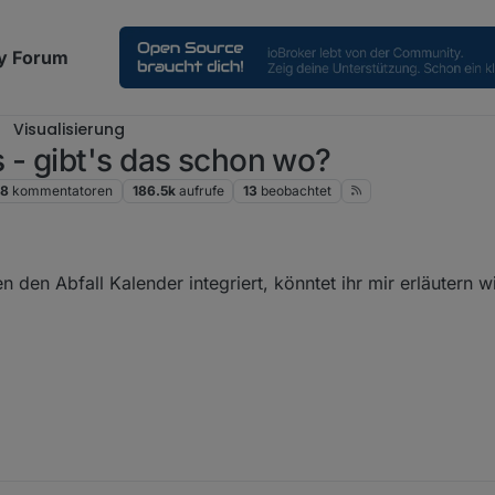
y Forum
Visualisierung
- gibt's das schon wo?
8
kommentatoren
186.5k
aufrufe
13
beobachtet
 den Abfall Kalender integriert, könntet ihr mir erläutern 