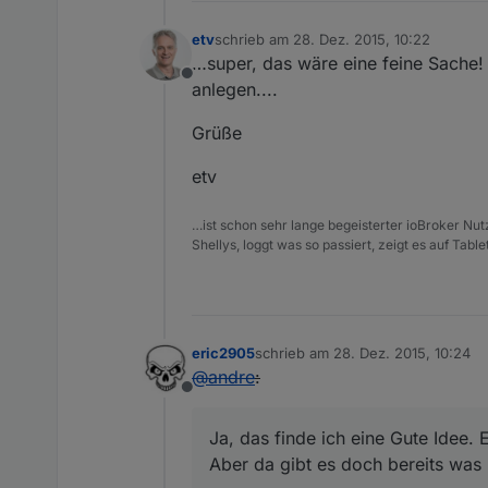
etv
schrieb am
28. Dez. 2015, 10:22
zuletzt editiert von
…super, das wäre eine feine Sache! 
Offline
anlegen....
Grüße
etv
…ist schon sehr lange begeisterter ioBroker Nu
Shellys, loggt was so passiert, zeigt es auf Tabl
eric2905
schrieb am
28. Dez. 2015, 10:24
zuletzt editiert von
@
andre
:
Offline
Ja, das finde ich eine Gute Idee. 
Aber da gibt es doch bereits was 