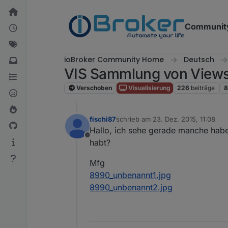
Weiter zum Inhalt
Communit
ioBroker Community Home
Deutsch
VIS Sammlung von Views 
Verschoben
Visualisierung
226
beiträge
8
fischi87
schrieb am
23. Dez. 2015, 11:08
zuletzt editiert von
Hallo, ich sehe gerade manche haben
Offline
habt?
Mfg
8990_unbenannt1.jpg
8990_unbenannt2.jpg