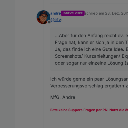
andre
schrieb am
28. Dez. 201
DEVELOPER
zuletzt editiert von
@
etv
:
Offline
…Aber für den Anfang reicht ev. 
Frage hat, kann er sich ja in den T
Ja, das finde ich eine Gute Idee.
Screenshots/ Kurzanleitungen/ Exp
oder sogar nur einzelne Lösung (
Ich würde gerne ein paar Lösungsans
Verbesserungsvorschlag ergattern z
MfG, Andre
Bitte keine Support-Fragen per PN! Nutzt die ö