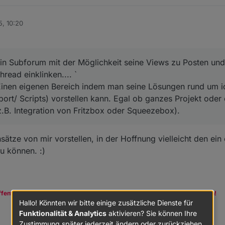
5, 10:20
ein Subforum mit der Möglichkeit seine Views zu Posten un
hread einklinken.... `
 Einen eigenen Bereich indem man seine Lösungen rund um i
ort/ Scripts) vorstellen kann. Egal ob ganzes Projekt oder
z.B. Integration von Fritzbox oder Squeezebox).
ätze von mir vorstellen, in der Hoffnung vielleicht den ein
u können. :)
ffentliche Kanäle damit auch andere von den Antworten profitieren können!
Hallo! Könnten wir bitte einige zusätzliche Dienste für
Funktionalität & Analytics
aktivieren? Sie können Ihre
Zustimmung später jederzeit ändern oder zurückziehen.