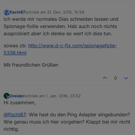
fischi87
schrieb am
31. Dez. 2015, 15:59
zuletzt editiert von
Offline
ich werde mir normales Glas schneiden lassen und
Spionage-foilie verwenden. Hab auch noch nichts
ausprobiert aber ich denke so wert ich dies tun.
sowas zb:
http://www.d-c-fix.com/spionagefolie-
5336.html
Mit freundlichen Grüßen
0
Oreider
schrieb am
1. Jan. 2016, 23:52
zuletzt editiert von
Offline
Hi zusammen,
@
fischi87
: Wie hast du den Ping Adapter eingebunden?
Wie genau muss ich hier vorgehen? Klappt bei mir nicht
richtig.