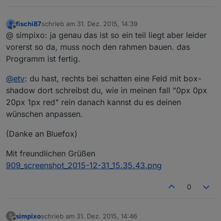
fischi87
schrieb am
31. Dez. 2015, 14:39
zuletzt editiert von
Offline
@ simpixo: ja genau das ist so ein teil liegt aber leider
vorerst so da, muss noch den rahmen bauen. das
Programm ist fertig.
@
etv
: du hast, rechts bei schatten eine Feld mit box-
shadow dort schreibst du, wie in meinen fall "0px 0px
20px 1px red" rein danach kannst du es deinen
wünschen anpassen.
(Danke an Bluefox)
Mit freundlichen Grüßen
909_screenshot_2015-12-31_15.35.43.png
0
simpixo
schrieb am
31. Dez. 2015, 14:46
S
zuletzt editiert von