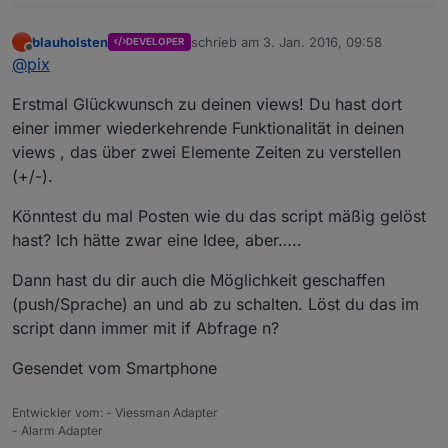
height"
:
"55px"
,
"border-width"
:
""
,
"border-
style"
:
""
,
"border-color"
:
""
,
"border-
blauholsten
schrieb am
3. Jan. 2016, 09:58
radius"
:
"40px"
,
"box-shadow"
:
"0px 0px 20px 1px
DEVELOPER
zuletzt editiert von
Offline
@
pix
red"
,
"font-style"
:
"italic"
,
"font-
variant"
:
"small-caps"
,
"font-size"
:
"x-
Erstmal Glückwunsch zu deinen views! Du hast dort
large"
}
,
"widgetSet"
:
"basic"
}
,
einer immer wiederkehrende Funktionalität in deinen
{
"tpl"
:
"tplFrame"
,
"data"
:
{
"visibility-
cond"
:
"=="
,
"visibility-val"
:
1
,
"title"
:
"Magic-
views , das über zwei Elemente Zeiten zu verstellen
Mirror:"
,
"title_color"
:
"#FFFFFF"
,
"title_top"
:
(+/-).
"13"
,
"title_left"
:
"15"
,
"header_height"
:
"0"
,
"h
eader_color"
:
"black"
,
"title_font"
:
""
}
,
"style"
Könntest du mal Posten wie du das script mäßig gelöst
:
hast? Ich hätte zwar eine Idee, aber…..
{
"left"
:
"30px"
,
"top"
:
"80px"
,
"width"
:
"315px"
,
"
height"
:
"55px"
,
"border-width"
:
""
,
"border-
Dann hast du dir auch die Möglichkeit geschaffen
style"
:
""
,
"border-color"
:
""
,
"border-
(push/Sprache) an und ab zu schalten. Löst du das im
radius"
:
"40px"
,
"box-shadow"
:
"0px 0px 20px 1px
script dann immer mit if Abfrage n?
red"
,
"font-style"
:
"italic"
,
"font-
variant"
:
"small-caps"
,
"font-size"
:
"x-
Gesendet vom Smartphone
large"
}
,
"widgetSet"
:
"basic"
}
,
{
"tpl"
:
"tplMfdSocket"
,
"data"
:
Entwickler vom: - Viessman Adapter
{
"oid"
:
"ping.0.RaspberryPi.192_168_178_23"
,
"v
- Alarm Adapter
isibility-cond"
:
"=="
,
"visibility-