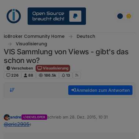
Weiter zum Inhalt
ioBroker Community Home
Deutsch
Visualisierung
VIS Sammlung von Views - gibt's das
schon wo?
Verschoben
Visualisierung
226
88
186.5k
13
Anmelden zum Antworten
andre
schrieb am
28. Dez. 2015, 10:31
DEVELOPER
zuletzt editiert von
Offline
@
eric2905
: