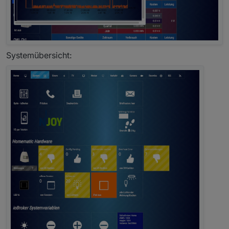
{
"oid"
:
"ping.0.RaspberryPi.192_168_178_23"
,
"visib
ility-cond"
:
"=="
,
"visibility-
val"
:
1
,
"asButton"
:
false
,
"icon_off"
:
"/icons-open-
icon-library-png/actions/dialog-cancel-
4.png"
,
"icon_on"
:
"/icons-open-icon-library-
Systemübersicht:
png/actions/dialog-ok-2.png"
,
"visibility-
oid"
:
"ping.0.RaspberryPi.192_168_178_23"
}
,
"style"
:
{
"left"
:
"280px"
,
"top"
:
"20px"
,
"background"
:
"rgba(0
, 0, 0, 0) none repeat scroll 0% 0% / auto
padding-box border-
box"
,
"width"
:
"51px"
,
"height"
:
"48px"
}
,
"widgetSet"
:
"jqui-mfd"
}
,
{
"tpl"
:
"tplFrame"
,
"data"
:
{
"visibility-cond"
:
"=="
,
"visibility-
val"
:
1
,
"title"
:
"CCU
2"
,
"title_color"
:
"#FFFFFF"
,
"title_top"
:
"13"
,
"titl
e_left"
:
"15"
,
"header_height"
:
"0"
,
"header_color"
:
"
black"
,
"title_font"
:
""
}
,
"style"
:
{
"left"
:
"30px"
,
"top"
:
"140px"
,
"width"
:
"315px"
,
"hei
ght"
:
"55px"
,
"border-width"
:
""
,
"border-
style"
:
""
,
"border-color"
:
""
,
"border-