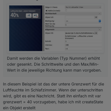
variant"
:
"small-caps"
,
"font-size"
:
"x-
large"
}
,
"widgetSet"
:
"basic"
}
,
{
"tpl"
:
"tplMfdSocket"
,
"data"
:
{
"oid"
:
"ping.0.RaspberryPi.192_168_178_38"
,
"v
isibility-cond"
:
"=="
,
"visibility-
val"
:
1
,
"asButton"
:
false
,
"icon_off"
:
"/icons-
open-icon-library-png/actions/dialog-cancel-
4.png"
,
"icon_on"
:
"/icons-open-icon-library-
png/actions/dialog-ok-2.png"
,
"visibility-
oid"
:
""
,
"invert_state"
:
false
,
"invert_icon"
:
fa
lse
}
,
"style"
:
Damit werden die Variablen (Typ Nummer) erhöht
{
"left"
:
"280px"
,
"top"
:
"140px"
,
"background"
:
"r
oder gesenkt. Die Schrittweite und den Max/Min-
gba(0, 0, 0, 0) none repeat scroll 0% 0% /
Wert in die jeweilige Richtung kann man vorgeben.
auto padding-box border-
box"
,
"width"
:
"51px"
,
"height"
:
"48px"
}
,
"widgetS
et"
:
"jqui-mfd"
}
]
In diesem Beispiel ist das der untere Grenzwert für die
Luftfeuchte im Schlafzimmer. Wenn der unterschritten
wird, gibt es eine Nachricht. Statt ihn einfach mit var
grenzwert = 40 vorzugeben, habe ich mit createState
ein Objekt erstellt