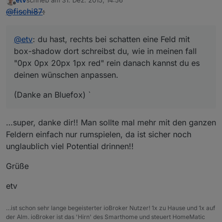
etv
schrieb am
31. Dez. 2015, 14:56
zuletzt editiert von
Offline
@
fischi87
:
@
etv
: du hast, rechts bei schatten eine Feld mit
box-shadow dort schreibst du, wie in meinen fall
"0px 0px 20px 1px red" rein danach kannst du es
deinen wünschen anpassen.
(Danke an Bluefox) `
…super, danke dir!! Man sollte mal mehr mit den ganzen
Feldern einfach nur rumspielen, da ist sicher noch
unglaublich viel Potential drinnen!!
Grüße
etv
…ist schon sehr lange begeisterter ioBroker Nutzer! 1x zu Hause und 1x auf
der Alm. ioBroker ist das 'Hirn' des Smarthome und steuert HomeMatic