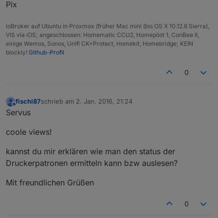
Pix
ioBroker auf Ubuntu in Proxmox (früher Mac mini (bis OS X 10.12.6 Sierra),
VIS via iOS; angeschlossen: Homematic CCU2, Homepilot 1, ConBee II,
einige Wemos, Sonos, Unifi CK+Protect, Homekit, Homebridge; KEIN
blockly!
Github-Profil
0
fischi87
schrieb am
2. Jan. 2016, 21:24
zuletzt editiert von
Offline
Servus
coole views!
kannst du mir erklären wie man den status der
Druckerpatronen ermitteln kann bzw auslesen?
Mit freundlichen Grüßen
0