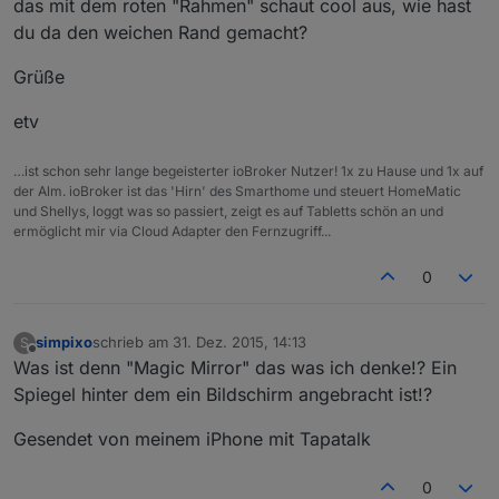
das mit dem roten "Rahmen" schaut cool aus, wie hast
du da den weichen Rand gemacht?
Grüße
etv
…ist schon sehr lange begeisterter ioBroker Nutzer! 1x zu Hause und 1x auf
der Alm. ioBroker ist das 'Hirn' des Smarthome und steuert HomeMatic
und Shellys, loggt was so passiert, zeigt es auf Tabletts schön an und
ermöglicht mir via Cloud Adapter den Fernzugriff...
0
simpixo
schrieb am
31. Dez. 2015, 14:13
S
zuletzt editiert von
Offline
Was ist denn "Magic Mirror" das was ich denke!? Ein
Spiegel hinter dem ein Bildschirm angebracht ist!?
Gesendet von meinem iPhone mit Tapatalk
0