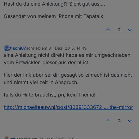
Offline
Hast du da eine Anleitung!? Sieht gut aus….
Gesendet von meinem iPhone mit Tapatalk
0
fischi87
schrieb am
31. Dez. 2015, 14:49
zuletzt editiert von
Offline
eine Anleitung nicht direkt habe es mir umgeschrieben
vom Entwickler, dieser aus der nl ist.
hier der link aber sei dir gesagt so einfach ist das nicht
und nimmt viel zeit in Anspruch.
falls du Hilfe brauchst, pn, kein Thema!
http://michaelteeuw.nl/post/80391333672 … the-mirror
0