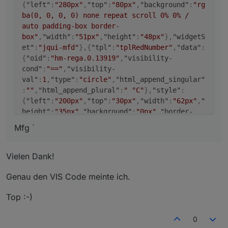
{
"left"
:
"280px"
,
"top"
:
"80px"
,
"background"
:
"rg
ba(0, 0, 0, 0) none repeat scroll 0% 0% /
auto padding-box border-
box"
,
"width"
:
"51px"
,
"height"
:
"48px"
}
,
"widgetS
et"
:
"jqui-mfd"
}
,
{
"tpl"
:
"tplRedNumber"
,
"data"
:
{
"oid"
:
"hm-rega.0.13919"
,
"visibility-
cond"
:
"=="
,
"visibility-
val"
:
1
,
"type"
:
"circle"
,
"html_append_singular"
:
""
,
"html_append_plural"
:
" °C"
}
,
"style"
:
{
"left"
:
"200px"
,
"top"
:
"30px"
,
"width"
:
"62px"
,
"
height"
:
"35px"
,
"background"
:
"0px"
,
"border-
width"
:
"0px"
,
"font-style"
:
"italic"
,
"font-
Mfg `
variant"
:
"small-caps"
,
"font-size"
:
"x-
large"
}
,
"widgetSet"
:
"basic"
}
,
{
"tpl"
:
"tplFrame"
,
"data"
:
{
"visibility-
Vielen Dank!
cond"
:
"=="
,
"visibility-
Genau den VIS Code meinte ich.
val"
:
1
,
"title"
:
"Raspberry-
Pi:"
,
"title_color"
:
"#FFFFFF"
,
"title_top"
:
"13"
Top :-)
,
"title_left"
:
"15"
,
"header_height"
:
"0"
,
"heade
r_color"
:
"black"
,
"title_font"
:
""
}
,
"style"
:
{
"left"
:
"30px"
,
"top"
:
"20px"
,
"width"
:
"315px"
,
"
0