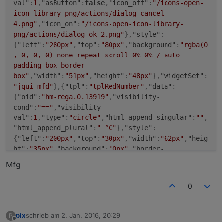
val"
:
1
,
"asButton"
:
false
,
"icon_off"
:
"/icons-open-
icon-library-png/actions/dialog-cancel-
4.png"
,
"icon_on"
:
"/icons-open-icon-library-
png/actions/dialog-ok-2.png"
}
,
"style"
:
{
"left"
:
"280px"
,
"top"
:
"80px"
,
"background"
:
"rgba(0
, 0, 0, 0) none repeat scroll 0% 0% / auto
padding-box border-
box"
,
"width"
:
"51px"
,
"height"
:
"48px"
}
,
"widgetSet"
:
"jqui-mfd"
}
,
{
"tpl"
:
"tplRedNumber"
,
"data"
:
{
"oid"
:
"hm-rega.0.13919"
,
"visibility-
cond"
:
"=="
,
"visibility-
val"
:
1
,
"type"
:
"circle"
,
"html_append_singular"
:
""
,
"html_append_plural"
:
" °C"
}
,
"style"
:
{
"left"
:
"200px"
,
"top"
:
"30px"
,
"width"
:
"62px"
,
"heig
ht"
:
"35px"
,
"background"
:
"0px"
,
"border-
width"
:
"0px"
,
"font-style"
:
"italic"
,
"font-
Mfg
variant"
:
"small-caps"
,
"font-size"
:
"x-
large"
}
,
"widgetSet"
:
"basic"
}
,
0
{
"tpl"
:
"tplFrame"
,
"data"
:
{
"visibility-
cond"
:
"=="
,
"visibility-val"
:
1
,
"title"
:
"Raspberry-
Pi:"
,
"title_color"
:
"#FFFFFF"
,
"title_top"
:
"13"
,
"ti
pix
schrieb am
2. Jan. 2016, 20:29
P
zuletzt editiert von
tle_left"
:
"15"
,
"header_height"
:
"0"
,
"header_color"