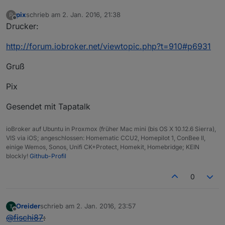
pix
schrieb am
2. Jan. 2016, 21:38
P
zuletzt editiert von
Offline
Drucker:
http://forum.iobroker.net/viewtopic.php?t=910#p6931
Gruß
Pix
Gesendet mit Tapatalk
ioBroker auf Ubuntu in Proxmox (früher Mac mini (bis OS X 10.12.6 Sierra),
VIS via iOS; angeschlossen: Homematic CCU2, Homepilot 1, ConBee II,
einige Wemos, Sonos, Unifi CK+Protect, Homekit, Homebridge; KEIN
blockly!
Github-Profil
0
Oreider
schrieb am
2. Jan. 2016, 23:57
zuletzt editiert von
Offline
@
fischi87
: