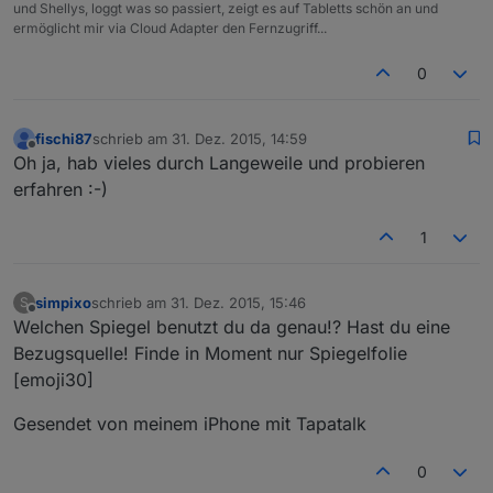
und Shellys, loggt was so passiert, zeigt es auf Tabletts schön an und
ermöglicht mir via Cloud Adapter den Fernzugriff...
0
fischi87
schrieb am
31. Dez. 2015, 14:59
zuletzt editiert von
Offline
Oh ja, hab vieles durch Langeweile und probieren
erfahren :-)
1
simpixo
schrieb am
31. Dez. 2015, 15:46
S
zuletzt editiert von
Offline
Welchen Spiegel benutzt du da genau!? Hast du eine
Bezugsquelle! Finde in Moment nur Spiegelfolie
[emoji30]
Gesendet von meinem iPhone mit Tapatalk
0