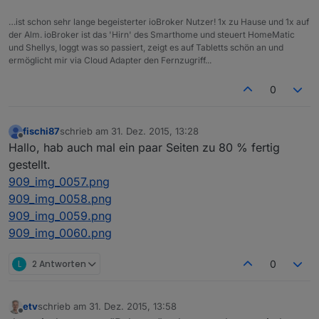
…ist schon sehr lange begeisterter ioBroker Nutzer! 1x zu Hause und 1x auf
der Alm. ioBroker ist das 'Hirn' des Smarthome und steuert HomeMatic
und Shellys, loggt was so passiert, zeigt es auf Tabletts schön an und
ermöglicht mir via Cloud Adapter den Fernzugriff...
0
fischi87
schrieb am
31. Dez. 2015, 13:28
zuletzt editiert von
Offline
Hallo, hab auch mal ein paar Seiten zu 80 % fertig
gestellt.
909_img_0057.png
909_img_0058.png
909_img_0059.png
909_img_0060.png
L
2 Antworten
0
etv
schrieb am
31. Dez. 2015, 13:58
zuletzt editiert von
Offline