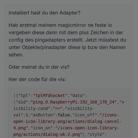
Installiert hast du den Adapter?
Hab erstmal meinem magicmirror ne feste io
vergeben diese dann mit dem plus Zeichen in der
config des pingadapters erstellt. Jetzt müsstest du
unter Objekte/pinadapter diese ip bzw den Namen
sehen.
Oder meinst du in der vis?
hier der code für die vis:
[
{
"tpl"
:
"tplMfdSocket"
,
"data"
:
{
"oid"
:
"ping.0.RaspberryPi.192_168_178_24"
,
"v
isibility-cond"
:
"=="
,
"visibility-
val"
:
1
,
"asButton"
:
false
,
"icon_off"
:
"/icons-
open-icon-library-png/actions/dialog-cancel-
4.png"
,
"icon_on"
:
"/icons-open-icon-library-
png/actions/dialog-ok-2.png"
}
,
"style"
: