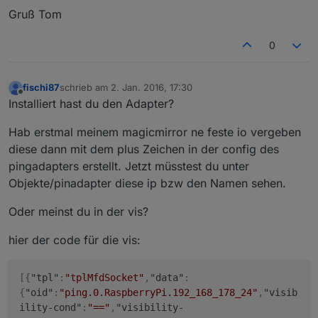
Gruß Tom
0
fischi87
schrieb am
2. Jan. 2016, 17:30
zuletzt editiert von
Offline
Installiert hast du den Adapter?
Hab erstmal meinem magicmirror ne feste io vergeben
diese dann mit dem plus Zeichen in der config des
pingadapters erstellt. Jetzt müsstest du unter
Objekte/pinadapter diese ip bzw den Namen sehen.
Oder meinst du in der vis?
hier der code für die vis:
[
{
"tpl"
:
"tplMfdSocket"
,
"data"
:
{
"oid"
:
"ping.0.RaspberryPi.192_168_178_24"
,
"visib
ility-cond"
:
"=="
,
"visibility-