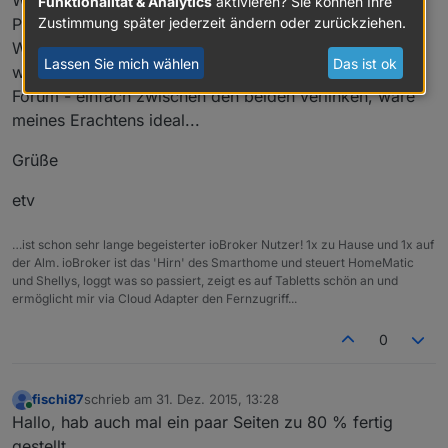
Webseite hin weist und kurz erklärt, wie man dort sein
Funktionalität & Analytics
aktivieren? Sie können Ihre
Zustimmung später jederzeit ändern oder zurückziehen.
Projekt einstellen kann, denn natürlich ist diese
Webseite für die Verbreitung/Bewerbung von ioBroker
Lassen Sie mich wählen
Das ist ok
wichtig und wahrscheinlich auch sinnvoller als das
Forum - einfach zwischen den beiden verlinken, wäre
meines Erachtens ideal...
Grüße
etv
…ist schon sehr lange begeisterter ioBroker Nutzer! 1x zu Hause und 1x auf
der Alm. ioBroker ist das 'Hirn' des Smarthome und steuert HomeMatic
und Shellys, loggt was so passiert, zeigt es auf Tabletts schön an und
ermöglicht mir via Cloud Adapter den Fernzugriff...
0
fischi87
schrieb am
31. Dez. 2015, 13:28
zuletzt editiert von
Online
Hallo, hab auch mal ein paar Seiten zu 80 % fertig
gestellt.