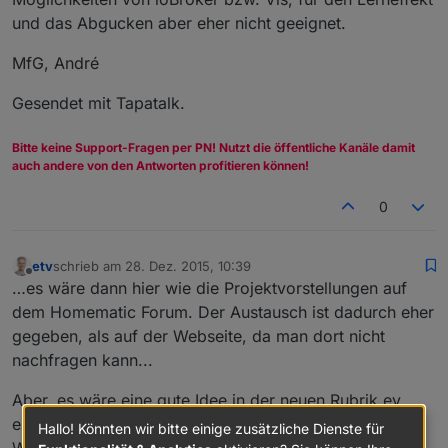
und das Abgucken aber eher nicht geeignet.
MfG, André
Gesendet mit Tapatalk.
Bitte keine Support-Fragen per PN! Nutzt die öffentliche Kanäle damit
auch andere von den Antworten profitieren können!
0
etv
schrieb am
28. Dez. 2015, 10:39
zuletzt editiert von
Offline
…es wäre dann hier wie die Projektvorstellungen auf
dem Homematic Forum. Der Austausch ist dadurch eher
gegeben, als auf der Webseite, da man dort nicht
nachfragen kann...
Aber, es wäre eine gute Idee in der neuen Rubrik ev.
einen angepinnten Beitrag zu haben, der auf diese
Hallo! Könnten wir bitte einige zusätzliche Dienste für