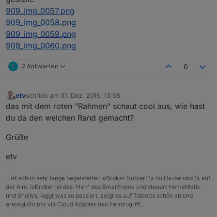
909_img_0057.png
909_img_0058.png
909_img_0059.png
909_img_0060.png
L
2 Antworten
0
etv
schrieb am
31. Dez. 2015, 13:58
zuletzt editiert von
Offline
das mit dem roten "Rahmen" schaut cool aus, wie hast
du da den weichen Rand gemacht?
Grüße
etv
…ist schon sehr lange begeisterter ioBroker Nutzer! 1x zu Hause und 1x auf
der Alm. ioBroker ist das 'Hirn' des Smarthome und steuert HomeMatic
und Shellys, loggt was so passiert, zeigt es auf Tabletts schön an und
ermöglicht mir via Cloud Adapter den Fernzugriff...