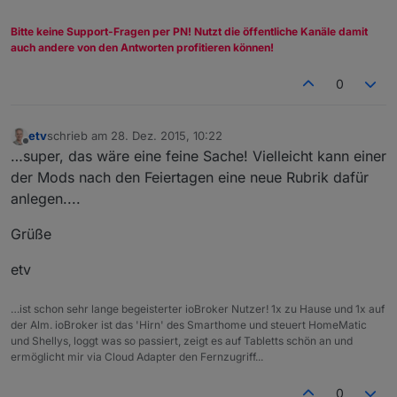
Bitte keine Support-Fragen per PN! Nutzt die öffentliche Kanäle damit
auch andere von den Antworten profitieren können!
0
etv
schrieb am
28. Dez. 2015, 10:22
zuletzt editiert von
Offline
…super, das wäre eine feine Sache! Vielleicht kann einer
der Mods nach den Feiertagen eine neue Rubrik dafür
anlegen....
Grüße
etv
…ist schon sehr lange begeisterter ioBroker Nutzer! 1x zu Hause und 1x auf
der Alm. ioBroker ist das 'Hirn' des Smarthome und steuert HomeMatic
und Shellys, loggt was so passiert, zeigt es auf Tabletts schön an und
ermöglicht mir via Cloud Adapter den Fernzugriff...
0