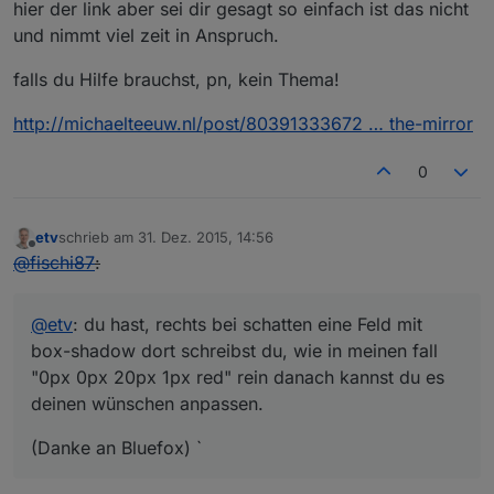
hier der link aber sei dir gesagt so einfach ist das nicht
und nimmt viel zeit in Anspruch.
falls du Hilfe brauchst, pn, kein Thema!
http://michaelteeuw.nl/post/80391333672 … the-mirror
0
etv
schrieb am
31. Dez. 2015, 14:56
zuletzt editiert von
Offline
@
fischi87
:
@
etv
: du hast, rechts bei schatten eine Feld mit
box-shadow dort schreibst du, wie in meinen fall
"0px 0px 20px 1px red" rein danach kannst du es
deinen wünschen anpassen.
(Danke an Bluefox) `