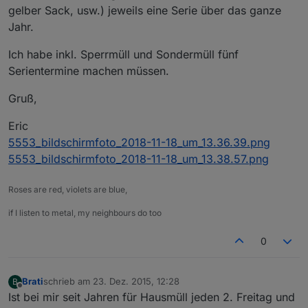
gelber Sack, usw.) jeweils eine Serie über das ganze
Jahr.
Ich habe inkl. Sperrmüll und Sondermüll fünf
Serientermine machen müssen.
Gruß,
Eric
5553_bildschirmfoto_2018-11-18_um_13.36.39.png
5553_bildschirmfoto_2018-11-18_um_13.38.57.png
Roses are red, violets are blue,
if I listen to metal, my neighbours do too
0
Brati
schrieb am
23. Dez. 2015, 12:28
B
zuletzt editiert von
Offline
Ist bei mir seit Jahren für Hausmüll jeden 2. Freitag und