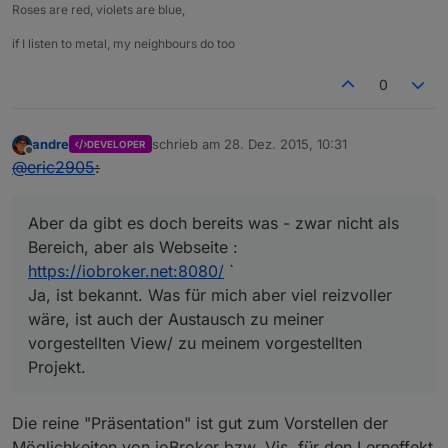
Roses are red, violets are blue,
if I listen to metal, my neighbours do too
0
andre
schrieb am
28. Dez. 2015, 10:31
DEVELOPER
zuletzt editiert von
Offline
@
eric2905
:
Aber da gibt es doch bereits was - zwar nicht als
Bereich, aber als Webseite :
https://iobroker.net:8080/
`
Ja, ist bekannt. Was für mich aber viel reizvoller
wäre, ist auch der Austausch zu meiner
vorgestellten View/ zu meinem vorgestellten
Projekt.
Die reine "Präsentation" ist gut zum Vorstellen der
Möglichkeiten von ioBroker bzw. Vis, für den Lerneffekt