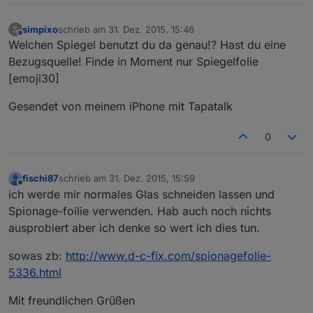
simpixo
schrieb am
31. Dez. 2015, 15:46
S
zuletzt editiert von
Offline
Welchen Spiegel benutzt du da genau!? Hast du eine
Bezugsquelle! Finde in Moment nur Spiegelfolie
[emoji30]
Gesendet von meinem iPhone mit Tapatalk
0
fischi87
schrieb am
31. Dez. 2015, 15:59
zuletzt editiert von
Online
ich werde mir normales Glas schneiden lassen und
Spionage-foilie verwenden. Hab auch noch nichts
ausprobiert aber ich denke so wert ich dies tun.
sowas zb:
http://www.d-c-fix.com/spionagefolie-
5336.html
Mit freundlichen Grüßen