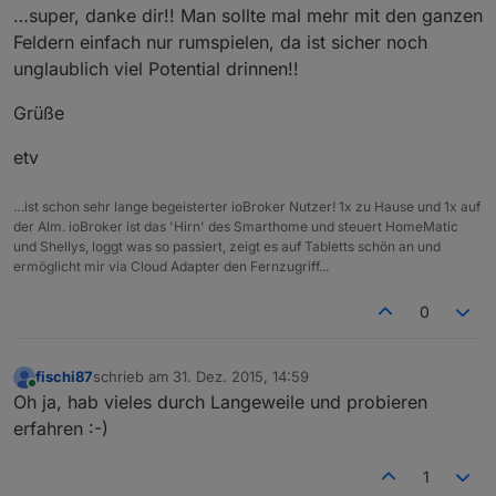
…super, danke dir!! Man sollte mal mehr mit den ganzen
Feldern einfach nur rumspielen, da ist sicher noch
unglaublich viel Potential drinnen!!
Grüße
etv
…ist schon sehr lange begeisterter ioBroker Nutzer! 1x zu Hause und 1x auf
der Alm. ioBroker ist das 'Hirn' des Smarthome und steuert HomeMatic
und Shellys, loggt was so passiert, zeigt es auf Tabletts schön an und
ermöglicht mir via Cloud Adapter den Fernzugriff...
0
fischi87
schrieb am
31. Dez. 2015, 14:59
zuletzt editiert von
Online
Oh ja, hab vieles durch Langeweile und probieren
erfahren :-)
1