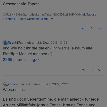
Gesendet via Tapatalk.
CCU2 - 46 Geräte, ioBroker auf Intel NUC (DN2820FYKH)
mit Tab als
Frontend
,
Projekt Gartenhaus mit HM
0
fischi87
schrieb am
23. Dez. 2015, 12:25
zuletzt editiert von
Online
und wie holt ihr die dauen? ihr werde ja kaum alle
Einträge Manuel machen :-)
2995_meross_log.txt
0
eric2905
schrieb am
23. Dez. 2015, 12:27
zuletzt editiert von
Offline
Wieso nicht.
Es sind doch Serientermine, die man anlegt - für jede
Art der Müllabfuhr (graue Tonne, braune Tonne und