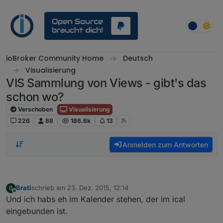
Weiter zum Inhalt
ioBroker Community Home
Deutsch
Visualisierung
VIS Sammlung von Views - gibt's das
schon wo?
Verschoben
Visualisierung
226
88
186.6k
13
Anmelden zum Antworten
Brati
schrieb am
23. Dez. 2015, 12:14
B
zuletzt editiert von
Offline
Und ich habs eh im Kalender stehen, der im ical
eingebunden ist.