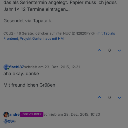
das als Serientermin angelegt. Papier muss ich jedes
Jahr 1x 12 Termine eintragen…
Gesendet via Tapatalk.
CCU2 - 46 Geräte, ioBroker auf Intel NUC (DN2820FYKH)
mit Tab als
Frontend
,
Projekt Gartenhaus mit HM
0
fischi87
schrieb am
23. Dez. 2015, 12:31
zuletzt editiert von
Online
aha okay. danke
Mit freundlichen Grüßen
0
andre
schrieb am
28. Dez. 2015, 10:20
DEVELOPER
zuletzt editiert von
Offline
@
etv
: