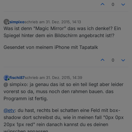
0
simpixo
schrieb am
31. Dez. 2015, 14:13
S
zuletzt editiert von
Offline
Was ist denn "Magic Mirror" das was ich denke!? Ein
Spiegel hinter dem ein Bildschirm angebracht ist!?
Gesendet von meinem iPhone mit Tapatalk
0
fischi87
schrieb am
31. Dez. 2015, 14:39
zuletzt editiert von
Online
@ simpixo: ja genau das ist so ein teil liegt aber leider
vorerst so da, muss noch den rahmen bauen. das
Programm ist fertig.
@
etv
: du hast, rechts bei schatten eine Feld mit box-
shadow dort schreibst du, wie in meinen fall "0px 0px
20px 1px red" rein danach kannst du es deinen
wünschen anpassen.