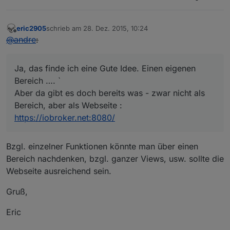
eric2905
schrieb am
28. Dez. 2015, 10:24
zuletzt editiert von
Offline
@
andre
:
Ja, das finde ich eine Gute Idee. Einen eigenen
Bereich …. `
Aber da gibt es doch bereits was - zwar nicht als
Bereich, aber als Webseite :
https://iobroker.net:8080/
Bzgl. einzelner Funktionen könnte man über einen
Bereich nachdenken, bzgl. ganzer Views, usw. sollte die
Webseite ausreichend sein.
Gruß,
Eric