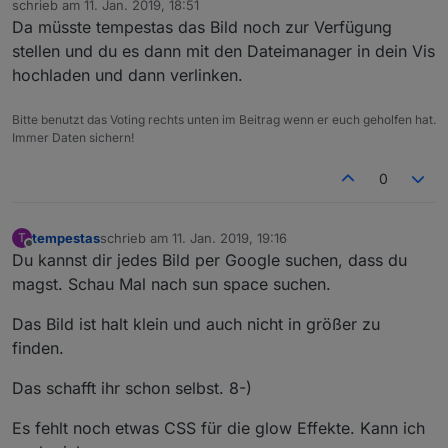
schrieb am
11. Jan. 2019, 18:51
zuletzt editiert von
Da müsste tempestas das Bild noch zur Verfügung
stellen und du es dann mit den Dateimanager in dein Vis
hochladen und dann verlinken.
Bitte benutzt das Voting rechts unten im Beitrag wenn er euch geholfen hat.
Immer Daten sichern!
0
tempestas
schrieb am
11. Jan. 2019, 19:16
T
zuletzt editiert von
Offline
Du kannst dir jedes Bild per Google suchen, dass du
magst. Schau Mal nach sun space suchen.
Das Bild ist halt klein und auch nicht in größer zu
finden.
Das schafft ihr schon selbst. 8-)
Es fehlt noch etwas CSS für die glow Effekte. Kann ich