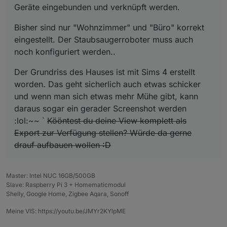
Geräte eingebunden und verknüpft werden.
Bisher sind nur "Wohnzimmer" und "Büro" korrekt
eingestellt. Der Staubsaugerroboter muss auch
noch konfiguriert werden..
Der Grundriss des Hauses ist mit Sims 4 erstellt
worden. Das geht sicherlich auch etwas schicker
und wenn man sich etwas mehr Mühe gibt, kann
daraus sogar ein gerader Screenshot werden
:lol:~~ `
Kööntest du deine View komplett als
Export zur Verfügung stellen? Würde da gerne
drauf aufbauen wollen :D
Master: Intel NUC 16GB/500GB
Slave: Raspberry Pi 3 + Homematicmodul
Shelly, Google Home, Zigbee Aqara, Sonoff
Meine VIS: https://youtu.be/JMYr2KYlpME