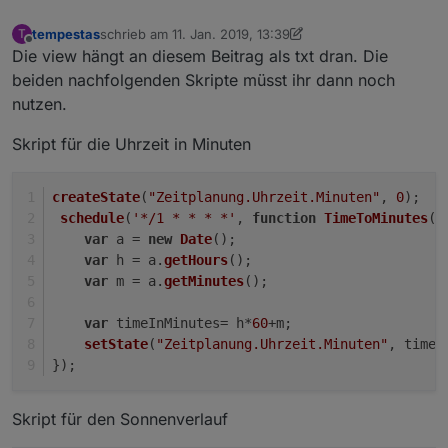
tempestas
schrieb am
11. Jan. 2019, 13:39
T
zuletzt editiert von Jey Cee
Offline
Die view hängt an diesem Beitrag als txt dran. Die
beiden nachfolgenden Skripte müsst ihr dann noch
nutzen.
Skript für die Uhrzeit in Minuten
createState
(
"Zeitplanung.Uhrzeit.Minuten"
, 
0
);
schedule
(
'*/1 * * * *'
, 
function
TimeToMinutes
(
)
var
 a = 
new
Date
();
var
 h = a.
getHours
();
var
 m = a.
getMinutes
();
var
 timeInMinutes= h*
60
+m;
setState
(
"Zeitplanung.Uhrzeit.Minuten"
, timeI
});
Skript für den Sonnenverlauf