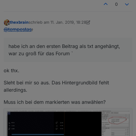
0
thexbrain
schrieb am
11. Jan. 2019, 18:28
zuletzt editiert von Jey Cee
Offline
@
tempestas
:
habe ich an den ersten Beitrag als txt angehängt,
war zu groß für das Forum `
ok thx.
SIeht bei mir so aus. Das Hintergrundbild fehlt
allerdings.
Muss ich bei dem markierten was anwählen?