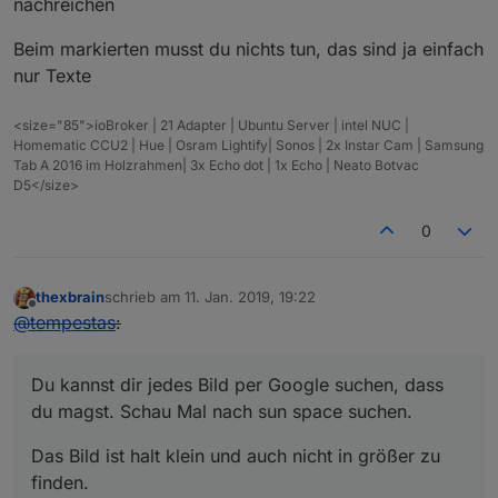
nachreichen
Beim markierten musst du nichts tun, das sind ja einfach
nur Texte
<size="85">ioBroker | 21 Adapter | Ubuntu Server | intel NUC |
Homematic CCU2 | Hue | Osram Lightify| Sonos | 2x Instar Cam | Samsung
Tab A 2016 im Holzrahmen| 3x Echo dot | 1x Echo | Neato Botvac
D5</size>
0
thexbrain
schrieb am
11. Jan. 2019, 19:22
zuletzt editiert von
Offline
@
tempestas
:
Du kannst dir jedes Bild per Google suchen, dass
du magst. Schau Mal nach sun space suchen.
Das Bild ist halt klein und auch nicht in größer zu
finden.