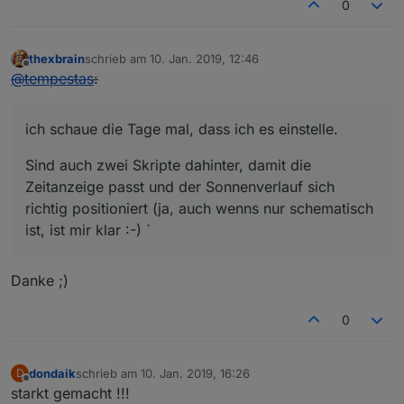
0
thexbrain
schrieb am
10. Jan. 2019, 12:46
zuletzt editiert von
Offline
@
tempestas
:
ich schaue die Tage mal, dass ich es einstelle.
Sind auch zwei Skripte dahinter, damit die
Zeitanzeige passt und der Sonnenverlauf sich
richtig positioniert (ja, auch wenns nur schematisch
ist, ist mir klar :-) `
Danke ;)
0
dondaik
schrieb am
10. Jan. 2019, 16:26
D
zuletzt editiert von
Offline
starkt gemacht !!!