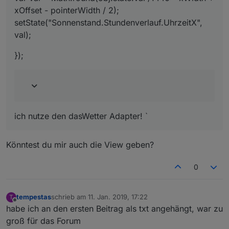
xOffset - pointerWidth / 2);
setState("Sonnenstand.Stundenverlauf.UhrzeitX",
val);
});
ich nutze den dasWetter Adapter! `
Könntest du mir auch die View geben?
0
tempestas
schrieb am
11. Jan. 2019, 17:22
T
zuletzt editiert von
Offline
habe ich an den ersten Beitrag als txt angehängt, war zu
groß für das Forum