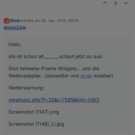
0
Qlink
schrieb am
16. Jan. 2019, 09:25
Q
zuletzt editiert von
Offline
@
sigi234
:
Hallo,
die ist schon alt,,,,,,,,,,schaut jetzt so aus:
Sind teilweise iFrame Widgets… und die
Wetteradapter...(daswetter und
yr.no
weather)
Wetterwarnung:
viewtopic.php?f=20&t=7589&hilit=UWZ
Screenshot (1147).png
Screenshot (1148)_LI.jpg `