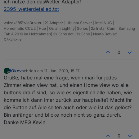
ich nutze den dasWetter Adapter!
        }
2395_wetterdetailed.txt
createState
(
"Sonnenstand.Stundenverl
}
<size="85">ioBroker | 21 Adapter | Ubuntu Server | intel NUC |
// States berechnen und bespielen
Homematic CCU2 | Hue | Osram Lightify| Sonos | 2x Instar Cam | Samsung
function
graph
(
){
Tab A 2016 im Holzrahmen| 3x Echo dot | 1x Echo | Neato Botvac
D5</size>
var
 rise;
var
 noon;
0
var
 down;
var
 radius;
var
 y;
IOkev
schrieb am
11. Jan. 2019, 15:17
I
zuletzt editiert von
Offline
Grüße, habe mal eine frage, wenn man für jedes
var
 x;
var
 count;
Zimmer einen view hat, und einen Home view wo alle
var
 stat;       
// Für image 8; status 0 = k
buttons drauf sind, so wie es eigentlich alle haben, wie
var
 radWinkel;
komme ich dann imer zurück zur hauptseite? Macht ihr
die Button auf Alle seiten auch oder wie ist das gelöst?
    rise = 
parseInt
(
getState
(idSunrise).
val
.
subs
Bin anfänger und blicke noch nicht so ganz durch.
    noon = 
parseInt
(
getState
(idSunhigh).
val
.
subs
Danke MFG Kevin
    down = 
parseInt
(
getState
(idSunset).
val
.
subst
    radius = 
Math
.
round
((xWidth / 
1440
)  * (down
0