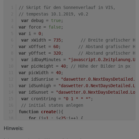
// Skript für den Sonnenverlauf in VIS, 
// tempestas 10.1.2019, v0.2
var
 debug = 
true
;
var
 force = 
false
;
var
 i = 
0
;
var
 xWidth = 
735
;       
// Breite grafischer Ho
var
 xOffset = 
60
;       
// Abstand grafischer Ho
var
 yOffset = 
320
;      
// Abstand grafischer Ho
var
 idDayMinutes = 
"javascript.0.Zeitplanung.Uh
var
 picHeight = 
40
; 
// Höhe der Bilder in px 
var
 picWidth = 
40
;
var
 idSunrise = 
"daswetter.0.NextDaysDetailed.L
var
 idSunhigh = 
"daswetter.0.NextDaysDetailed.Lo
var
 idSunset = 
"daswetter.0.NextDaysDetailed.Loc
var
 cronString = 
"0 1 * * *"
;  
// initial states anlegen    
function
create
(
){
for
 (i=
1
 ; i<
25
;i++) {
createState
(
"Sonnenstand.Stundenverl
Hinweis:
createState
(
"Sonnenstand.Stundenverl
createState
(
"Sonnenstand.Stundenverl