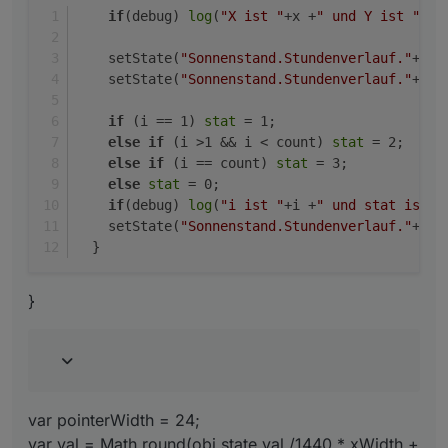
if
(debug) 
log
(
"X ist "
+x +
" und Y ist "
+y)
    setState(
"Sonnenstand.Stundenverlauf."
+i+
"
    setState(
"Sonnenstand.Stundenverlauf."
+i+
"
if
 (i == 1) 
stat
 = 1;
else
if
 (i >1 && i < count) 
stat
 = 2;
else
if
 (i == count) 
stat
 = 3; 
else
stat
 = 0;
if
(debug) 
log
(
"i ist "
+i +
" und stat ist "
    setState(
"Sonnenstand.Stundenverlauf."
+i+
"
  } 
}
var pointerWidth = 24;
var val = Math.round(obj.state.val /1440 * xWidth +