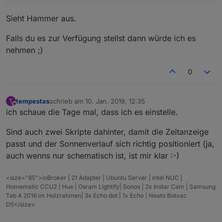
Sieht Hammer aus.
Falls du es zur Verfügung stellst dann würde ich es
nehmen ;)
0
tempestas
schrieb am
10. Jan. 2019, 12:35
T
zuletzt editiert von
Offline
ich schaue die Tage mal, dass ich es einstelle.
Sind auch zwei Skripte dahinter, damit die Zeitanzeige
passt und der Sonnenverlauf sich richtig positioniert (ja,
auch wenns nur schematisch ist, ist mir klar :-)
<size="85">ioBroker | 21 Adapter | Ubuntu Server | intel NUC |
Homematic CCU2 | Hue | Osram Lightify| Sonos | 2x Instar Cam | Samsung
Tab A 2016 im Holzrahmen| 3x Echo dot | 1x Echo | Neato Botvac
D5</size>