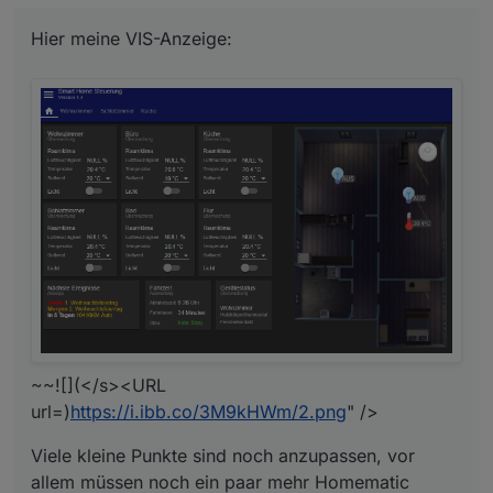
Hier meine VIS-Anzeige:
~~![](</s><URL
url=)
https://i.ibb.co/3M9kHWm/2.png
" />
Viele kleine Punkte sind noch anzupassen, vor
allem müssen noch ein paar mehr Homematic