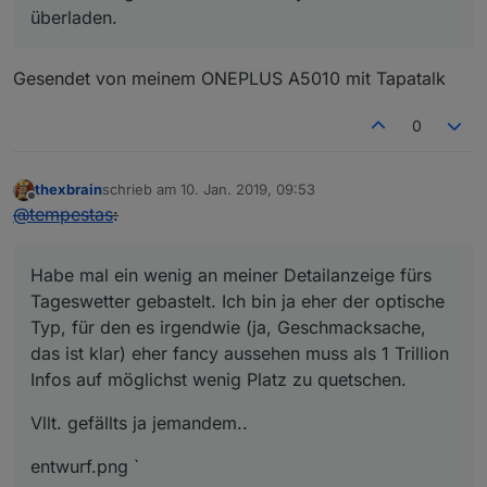
überladen.
Gesendet von meinem ONEPLUS A5010 mit Tapatalk
0
thexbrain
schrieb am
10. Jan. 2019, 09:53
zuletzt editiert von
Offline
@
tempestas
:
Habe mal ein wenig an meiner Detailanzeige fürs
Tageswetter gebastelt. Ich bin ja eher der optische
Typ, für den es irgendwie (ja, Geschmacksache,
das ist klar) eher fancy aussehen muss als 1 Trillion
Infos auf möglichst wenig Platz zu quetschen.
Vllt. gefällts ja jemandem..
entwurf.png `