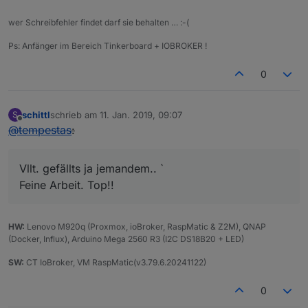
wer Schreibfehler findet darf sie behalten … :-(
Ps: Anfänger im Bereich Tinkerboard + IOBROKER !
0
schittl
schrieb am
11. Jan. 2019, 09:07
S
zuletzt editiert von
Offline
@
tempestas
:
Vllt. gefällts ja jemandem.. `
Feine Arbeit. Top!!
HW:
Lenovo M920q (Proxmox, ioBroker, RaspMatic & Z2M), QNAP
(Docker, Influx), Arduino Mega 2560 R3 (I2C DS18B20 + LED)
SW:
CT IoBroker, VM RaspMatic(v3.79.6.20241122)
0