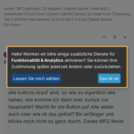
<size="85">ioBroker | 21 Adapter | Ubuntu Server | intel NUC |
Homematic CCU2 | Hue | Osram Lightify| Sonos | 2x Instar Cam | Samsung
Tab A 2016 im Holzrahmen| 3x Echo dot | 1x Echo | Neato Botvac
D5</size>
0
Hallo! Könnten wir bitte einige zusätzliche Dienste für
tempestas
schrieb am
11. Jan. 2019, 17:26
T
zuletzt editiert von
Offline
Funktionalität & Analytics
aktivieren? Sie können Ihre
@
IOkev
:
Zustimmung später jederzeit ändern oder zurückziehen.
Grüße, habe mal eine frage, wenn man für jedes
Lassen Sie mich wählen
Das ist ok
Zimmer einen view hat, und einen Home view wo
alle buttons drauf sind, so wie es eigentlich alle
haben, wie komme ich dann imer zurück zur
hauptseite? Macht ihr die Button auf Alle seiten
auch oder wie ist das gelöst? Bin anfänger und
blicke noch nicht so ganz durch. Danke MFG Kevin
`