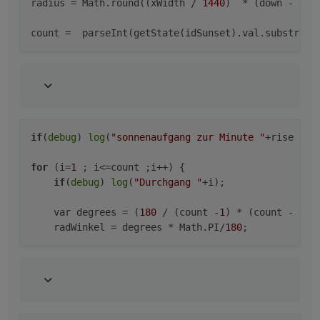
radius
 = Math.round((xWidth / 
1440
)  * (down - ris
count
 =  parseInt(getState(idSunset).val.substring
if
(
debug
) 
log
(
"sonnenaufgang zur Minute "
+rise +
",
for
 (i=
1
 ; i<=count ;i++) {

if
(
debug
) 
log
(
"Durchgang "
+i);

    var degrees = (
180
 / (count 
-1
) * (count - i)) 
    radWinkel = degrees * Math.PI/
180