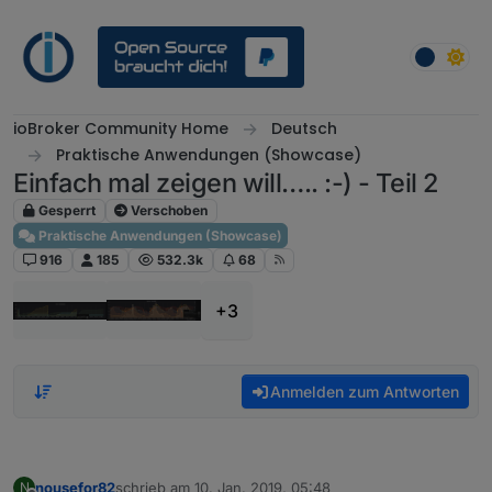
Weiter zum Inhalt
ioBroker Community Home
Deutsch
Praktische Anwendungen (Showcase)
Einfach mal zeigen will….. :-) - Teil 2
Gesperrt
Verschoben
Praktische Anwendungen (Showcase)
916
185
532.3k
68
+3
Anmelden zum Antworten
nousefor82
schrieb am
10. Jan. 2019, 05:48
N