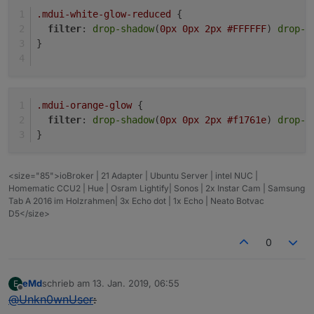
.mdui-white-glow-reduced
 {
filter
: 
drop-shadow
(
0px
0px
2px
#FFFFFF
) 
drop-s
}
.mdui-orange-glow
 {
filter
: 
drop-shadow
(
0px
0px
2px
#f1761e
) 
drop-s
}
<size="85">ioBroker | 21 Adapter | Ubuntu Server | intel NUC |
Homematic CCU2 | Hue | Osram Lightify| Sonos | 2x Instar Cam | Samsung
Tab A 2016 im Holzrahmen| 3x Echo dot | 1x Echo | Neato Botvac
D5</size>
0
eMd
schrieb am
13. Jan. 2019, 06:55
E
zuletzt editiert von
Offline
@
Unkn0wnUser
: