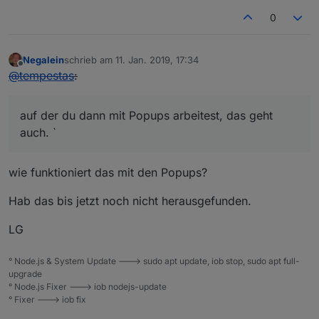
0
Negalein
schrieb am
11. Jan. 2019, 17:34
zuletzt editiert von
Offline
@
tempestas
:
auf der du dann mit Popups arbeitest, das geht
auch. `
wie funktioniert das mit den Popups?
Hab das bis jetzt noch nicht herausgefunden.
LG
° Node.js & System Update ---> sudo apt update, iob stop, sudo apt full-
upgrade
° Node.js Fixer ---> iob nodejs-update
° Fixer ---> iob fix