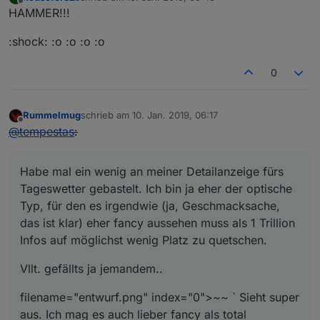
zuletzt editiert von
Offline
HAMMER!!!
:shock: :o :o :o :o
0
Rummelmug
schrieb am
10. Jan. 2019, 06:17
zuletzt editiert von
Offline
@
tempestas
:
Habe mal ein wenig an meiner Detailanzeige fürs
Tageswetter gebastelt. Ich bin ja eher der optische
Typ, für den es irgendwie (ja, Geschmacksache,
das ist klar) eher fancy aussehen muss als 1 Trillion
Infos auf möglichst wenig Platz zu quetschen.
Vllt. gefällts ja jemandem..
filename="entwurf.png" index="0">~~ ` Sieht super
aus. Ich mag es auch lieber fancy als total