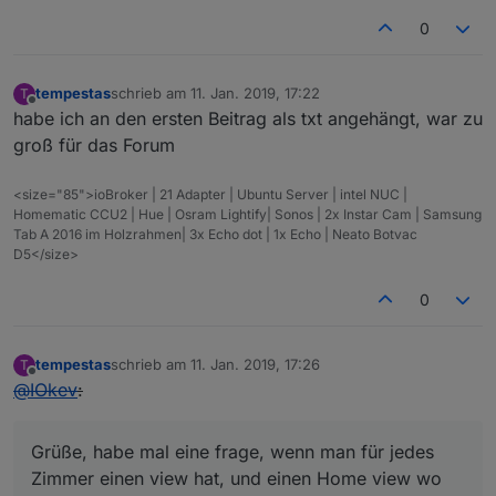
0
tempestas
schrieb am
11. Jan. 2019, 17:22
T
zuletzt editiert von
Offline
habe ich an den ersten Beitrag als txt angehängt, war zu
groß für das Forum
<size="85">ioBroker | 21 Adapter | Ubuntu Server | intel NUC |
Homematic CCU2 | Hue | Osram Lightify| Sonos | 2x Instar Cam | Samsung
Tab A 2016 im Holzrahmen| 3x Echo dot | 1x Echo | Neato Botvac
D5</size>
0
tempestas
schrieb am
11. Jan. 2019, 17:26
T
zuletzt editiert von
Offline
@
IOkev
:
Grüße, habe mal eine frage, wenn man für jedes
Zimmer einen view hat, und einen Home view wo