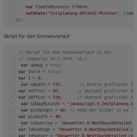
var
 timeInMinutes= h*
60
+m;
setState
(
"Zeitplanung.Uhrzeit.Minuten"
, timeI
});
Skript für den Sonnenverlauf
// Skript für den Sonnenverlauf in VIS, 
// tempestas 10.1.2019, v0.2
var
 debug = 
true
;
var
 force = 
false
;
var
 i = 
0
;
var
 xWidth = 
735
;       
// Breite grafischer Ho
var
 xOffset = 
60
;       
// Abstand grafischer Ho
var
 yOffset = 
320
;      
// Abstand grafischer Ho
var
 idDayMinutes = 
"javascript.0.Zeitplanung.Uh
var
 picHeight = 
40
; 
// Höhe der Bilder in px 
var
 picWidth = 
40
;
var
 idSunrise = 
"daswetter.0.NextDaysDetailed.L
var
 idSunhigh = 
"daswetter.0.NextDaysDetailed.Lo
var
 idSunset = 
"daswetter.0.NextDaysDetailed.Loc