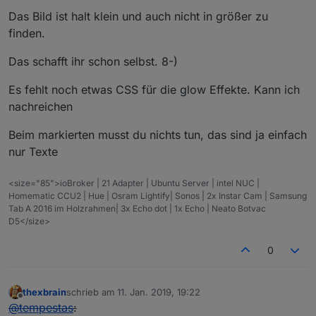
Das Bild ist halt klein und auch nicht in größer zu
finden.
Das schafft ihr schon selbst. 8-)
Es fehlt noch etwas CSS für die glow Effekte. Kann ich
nachreichen
Beim markierten musst du nichts tun, das sind ja einfach
nur Texte
<size="85">ioBroker | 21 Adapter | Ubuntu Server | intel NUC |
Homematic CCU2 | Hue | Osram Lightify| Sonos | 2x Instar Cam | Samsung
Tab A 2016 im Holzrahmen| 3x Echo dot | 1x Echo | Neato Botvac
D5</size>
0
thexbrain
schrieb am
11. Jan. 2019, 19:22
zuletzt editiert von
Offline
@
tempestas
: