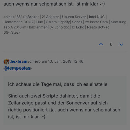
auch wenns nur schematisch ist, ist mir klar :-)
<size="85">ioBroker | 21 Adapter | Ubuntu Server | intel NUC |
Homematic CCU2 | Hue | Osram Lightify| Sonos | 2x Instar Cam | Samsung
Tab A 2016 im Holzrahmen| 3x Echo dot | 1x Echo | Neato Botvac
D5</size>
0
thexbrain
schrieb am
10. Jan. 2019, 12:46
zuletzt editiert von
Offline
@
tempestas
:
ich schaue die Tage mal, dass ich es einstelle.
Sind auch zwei Skripte dahinter, damit die
Zeitanzeige passt und der Sonnenverlauf sich
richtig positioniert (ja, auch wenns nur schematisch
ist, ist mir klar :-) `