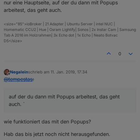
nur eine Hauptseite, auf der du dann mit Popups
arbeitest, das geht auch.
<size="85">ioBroker | 21 Adapter | Ubuntu Server | intel NUC |
Homematic CCU2 | Hue | Osram Lightify| Sonos | 2x Instar Cam | Samsung
Tab A 2016 im Holzrahmen| 3x Echo dot | 1x Echo | Neato Botvac
D5</size>
0
Negalein
schrieb am
11. Jan. 2019, 17:34
zuletzt editiert von
Offline
@
tempestas
:
auf der du dann mit Popups arbeitest, das geht
auch. `
wie funktioniert das mit den Popups?
Hab das bis jetzt noch nicht herausgefunden.