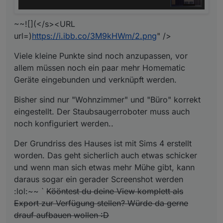
~~![](</s><URL
url=)
https://i.ibb.co/3M9kHWm/2.png
" />
Viele kleine Punkte sind noch anzupassen, vor
allem müssen noch ein paar mehr Homematic
Geräte eingebunden und verknüpft werden.
Bisher sind nur "Wohnzimmer" und "Büro" korrekt
eingestellt. Der Staubsaugerroboter muss auch
noch konfiguriert werden..
Der Grundriss des Hauses ist mit Sims 4 erstellt
worden. Das geht sicherlich auch etwas schicker
und wenn man sich etwas mehr Mühe gibt, kann
daraus sogar ein gerader Screenshot werden
:lol:~~ `
Kööntest du deine View komplett als
Export zur Verfügung stellen? Würde da gerne
drauf aufbauen wollen :D