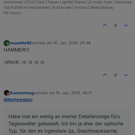
Homematic CCU2 | Hue | Osram Lightify| Sonos | 2x Instar Cam | Samsung
Tab A 2016 im Holzrahmen| 3x Echo dot | 1x Echo | Neato Botvac
D5</size>
0
nousefor82
schrieb am
10. Jan. 2019, 05:48
N
zuletzt editiert von
Offline
HAMMER!!!
:shock: :o :o :o :o
0
Rummelmug
schrieb am
10. Jan. 2019, 06:17
zuletzt editiert von
Offline
@
tempestas
:
Habe mal ein wenig an meiner Detailanzeige fürs
Tageswetter gebastelt. Ich bin ja eher der optische
Typ, für den es irgendwie (ja, Geschmacksache,