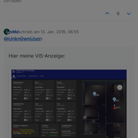
D5</size>
0
eMd
schrieb am
13. Jan. 2019, 06:55
E
zuletzt editiert von
Offline
@
Unkn0wnUser
:
Hier meine VIS-Anzeige: