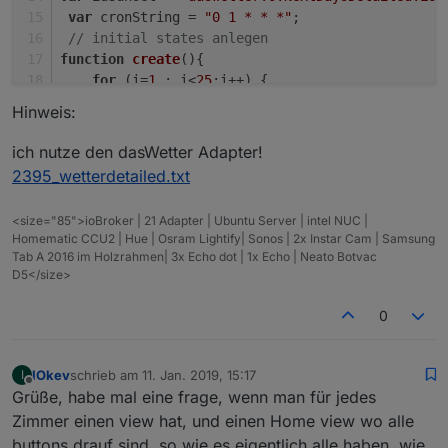
var
 cronString = 
"0 1 * * *"
;  
// initial states anlegen    
function
create
(
){
for
 (i=
1
 ; i<
25
;i++) {
createState
(
"Sonnenstand.Stundenverl
Hinweis:
createState
(
"Sonnenstand.Stundenverl
createState
(
"Sonnenstand.Stundenverl
ich nutze den dasWetter Adapter!
        }
2395_wetterdetailed.txt
createState
(
"Sonnenstand.Stundenverl
}
<size="85">ioBroker | 21 Adapter | Ubuntu Server | intel NUC |
// States berechnen und bespielen
Homematic CCU2 | Hue | Osram Lightify| Sonos | 2x Instar Cam | Samsung
function
graph
(
){
Tab A 2016 im Holzrahmen| 3x Echo dot | 1x Echo | Neato Botvac
D5</size>
var
 rise;
var
 noon;
0
var
 down;
var
 radius;
var
 y;
IOkev
schrieb am
11. Jan. 2019, 15:17
I
zuletzt editiert von
Offline
Grüße, habe mal eine frage, wenn man für jedes
var
 x;
var
 count;
Zimmer einen view hat, und einen Home view wo alle
var
 stat;       
// Für image 8; status 0 = k
buttons drauf sind, so wie es eigentlich alle haben, wie