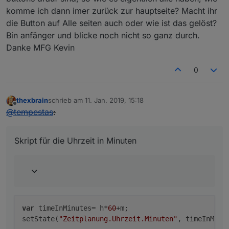
var
 radWinkel;
komme ich dann imer zurück zur hauptseite? Macht ihr
die Button auf Alle seiten auch oder wie ist das gelöst?
    rise = 
parseInt
(
getState
(idSunrise).
val
.
subs
Bin anfänger und blicke noch nicht so ganz durch.
    noon = 
parseInt
(
getState
(idSunhigh).
val
.
subs
Danke MFG Kevin
    down = 
parseInt
(
getState
(idSunset).
val
.
subst
    radius = 
Math
.
round
((xWidth / 
1440
)  * (down
0
    count =  
parseInt
(
getState
(idSunset).
val
.
sub
thexbrain
schrieb am
11. Jan. 2019, 15:18
if
(debug) 
log
(
"count ist "
+count);
zuletzt editiert von
Offline
@
tempestas
:
if
(debug) 
log
(
"sonnenaufgang zur Minute "
+ri
Skript für die Uhrzeit in Minuten
for
 (i=
1
 ; i<=count ;i++) {
if
(debug) 
log
(
"Durchgang "
+i);
var
 degrees = (
180
 / (count -
1
) * (count
        radWinkel = degrees * 
Math
.
PI
/
180
; 
var
 timeInMinutes= h*
60
+m;

        x = 
Math
.
round
(((
Math
.
cos
(radWinkel)* ra
setState(
"Zeitplanung.Uhrzeit.Minuten"
        y = 
Math
.
round
( yOffset - (
Math
.
sin
(radW