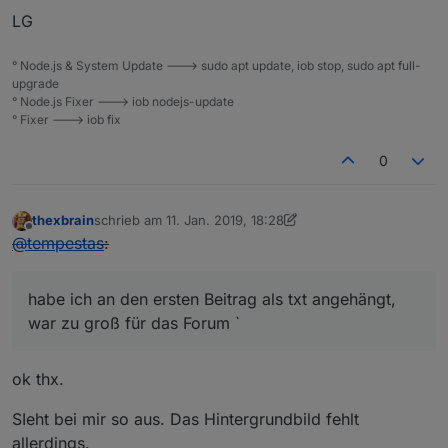
LG
° Node.js & System Update ---> sudo apt update, iob stop, sudo apt full-
upgrade
° Node.js Fixer ---> iob nodejs-update
° Fixer ---> iob fix
0
thexbrain
schrieb am
11. Jan. 2019, 18:28
zuletzt editiert von Jey Cee
Offline
@
tempestas
:
habe ich an den ersten Beitrag als txt angehängt,
war zu groß für das Forum `
ok thx.
SIeht bei mir so aus. Das Hintergrundbild fehlt
allerdings.