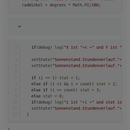
    radWinkel = degrees * Math.PI/
180
if
(debug) 
log
(
"X ist "
+x +
" und Y ist "
+y)
    setState(
"Sonnenstand.Stundenverlauf."
+i+
"
    setState(
"Sonnenstand.Stundenverlauf."
+i+
"
if
 (i == 1) 
stat
 = 1;
else
if
 (i >1 && i < count) 
stat
 = 2;
else
if
 (i == count) 
stat
 = 3; 
else
stat
 = 0;
if
(debug) 
log
(
"i ist "
+i +
" und stat ist "
    setState(
"Sonnenstand.Stundenverlauf."
+i+
"
  } 
}