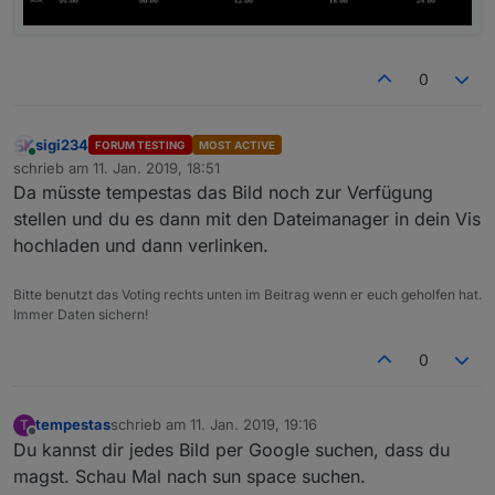
0
sigi234
FORUM TESTING
MOST ACTIVE
Online
schrieb am
11. Jan. 2019, 18:51
zuletzt editiert von
Da müsste tempestas das Bild noch zur Verfügung
stellen und du es dann mit den Dateimanager in dein Vis
hochladen und dann verlinken.
Bitte benutzt das Voting rechts unten im Beitrag wenn er euch geholfen hat.
Immer Daten sichern!
0
tempestas
schrieb am
11. Jan. 2019, 19:16
T
zuletzt editiert von
Offline
Du kannst dir jedes Bild per Google suchen, dass du
magst. Schau Mal nach sun space suchen.