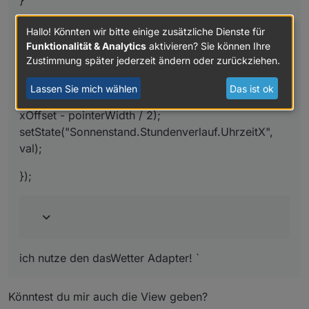
Hallo! Könnten wir bitte einige zusätzliche Dienste für
Funktionalität & Analytics
aktivieren? Sie können Ihre
Zustimmung später jederzeit ändern oder zurückziehen.
var pointerWidth = 24;
Lassen Sie mich wählen
Das ist ok
var val = Math.round(obj.state.val /1440 * xWidth +
xOffset - pointerWidth / 2);
setState("Sonnenstand.Stundenverlauf.UhrzeitX",
val);
});
ich nutze den dasWetter Adapter! `
Könntest du mir auch die View geben?