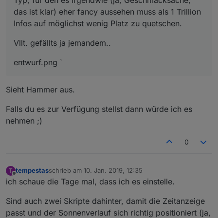
das ist klar) eher fancy aussehen muss als 1 Trillion
Infos auf möglichst wenig Platz zu quetschen.
Vllt. gefällts ja jemandem..
entwurf.png `
Sieht Hammer aus.
Falls du es zur Verfügung stellst dann würde ich es
nehmen ;)
0
tempestas
schrieb am
10. Jan. 2019, 12:35
T
zuletzt editiert von
Offline
ich schaue die Tage mal, dass ich es einstelle.
Sind auch zwei Skripte dahinter, damit die Zeitanzeige
passt und der Sonnenverlauf sich richtig positioniert (ja,