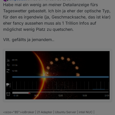
zuletzt editiert von
Offline
Habe mal ein wenig an meiner Detailanzeige fürs
Tageswetter gebastelt. Ich bin ja eher der optische Typ,
für den es irgendwie (ja, Geschmacksache, das ist klar)
eher fancy aussehen muss als 1 Trillion Infos auf
möglichst wenig Platz zu quetschen.
Vllt. gefällts ja jemandem..
<size="85">ioBroker | 21 Adapter | Ubuntu Server | intel NUC |