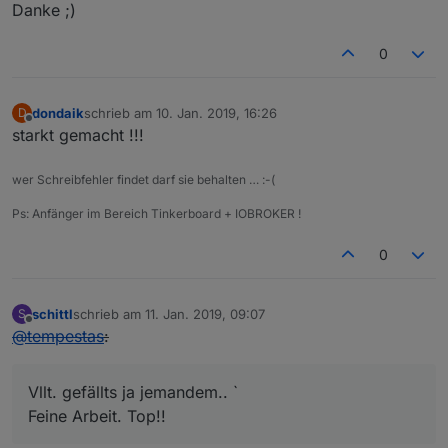
Danke ;)
0
dondaik
schrieb am
10. Jan. 2019, 16:26
D
zuletzt editiert von
Offline
starkt gemacht !!!
wer Schreibfehler findet darf sie behalten … :-(
Ps: Anfänger im Bereich Tinkerboard + IOBROKER !
0
schittl
schrieb am
11. Jan. 2019, 09:07
S
zuletzt editiert von
Offline
@
tempestas
:
Vllt. gefällts ja jemandem.. `
Feine Arbeit. Top!!