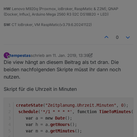
HW:
Lenovo M920q (Proxmox, ioBroker, RaspMatic & Z2M), QNAP
(Docker, Influx), Arduino Mega 2560 R3 (I2C DS18B20 + LED)
SW:
CT IoBroker, VM RaspMatic(v3.79.6.20241122)
0
tempestas
schrieb am
11. Jan. 2019, 13:39
T
zuletzt editiert von Jey Cee
Offline
Die view hängt an diesem Beitrag als txt dran. Die
beiden nachfolgenden Skripte müsst ihr dann noch
nutzen.
Skript für die Uhrzeit in Minuten
createState
(
"Zeitplanung.Uhrzeit.Minuten"
, 
0
);
schedule
(
'*/1 * * * *'
, 
function
TimeToMinutes
(
)
var
 a = 
new
Date
();
var
 h = a.
getHours
();
var
 m = a.
getMinutes
();