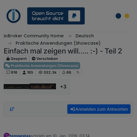
Weiter zum Inhalt
ioBroker Community Home
Deutsch
Praktische Anwendungen (Showcase)
Einfach mal zeigen will….. :-) - Teil 2
Gesperrt
Verschoben
Praktische Anwendungen (Showcase)
916
185
532.3k
68
+3
Anmelden zum Antworten
tempestas
schrieb am
10. Jan. 2019, 03:14
T