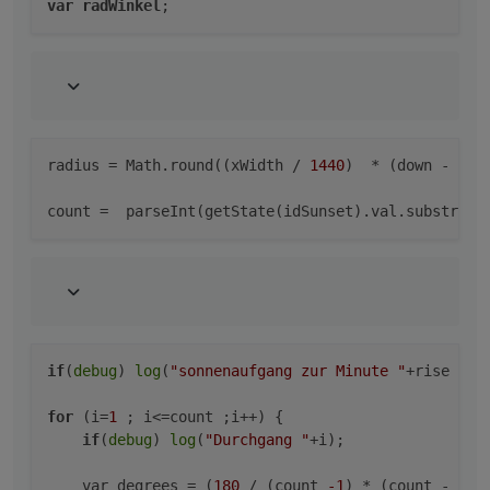
var
radWinkel
// Bei start
create
();
setTimeout
(graph, 
1000
);
//schedule
>
schedule
(cronString, graph);
radius
 = Math.round((xWidth / 
1440
)  * (down - ris
count
 =  parseInt(getState(idSunset).val.substring
if
(
debug
) 
log
(
"sonnenaufgang zur Minute "
+rise +
",
for
 (i=
1
 ; i<=count ;i++) {

if
(
debug
) 
log
(
"Durchgang "
+i);

    var degrees = (
180
 / (count 
-1
) * (count - i)) 