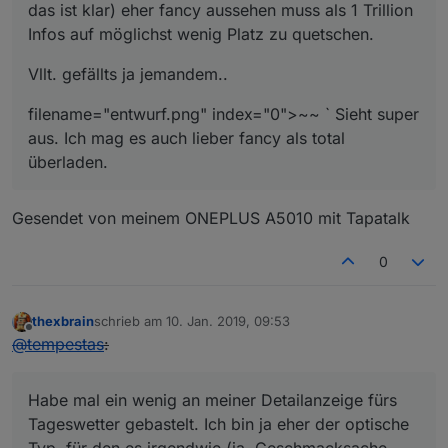
das ist klar) eher fancy aussehen muss als 1 Trillion
Infos auf möglichst wenig Platz zu quetschen.
Vllt. gefällts ja jemandem..
filename="entwurf.png" index="0">~~ ` Sieht super
aus. Ich mag es auch lieber fancy als total
überladen.
Gesendet von meinem ONEPLUS A5010 mit Tapatalk
0
thexbrain
schrieb am
10. Jan. 2019, 09:53
zuletzt editiert von
Offline
@
tempestas
:
Habe mal ein wenig an meiner Detailanzeige fürs
Tageswetter gebastelt. Ich bin ja eher der optische
Typ, für den es irgendwie (ja, Geschmacksache,