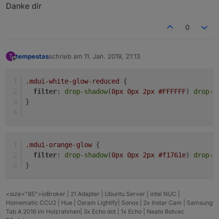
Danke dir
0
tempestas
schrieb am
11. Jan. 2019, 21:13
T
zuletzt editiert von
Offline
.mdui-white-glow-reduced
 {
filter
: 
drop-shadow
(
0px
0px
2px
#FFFFFF
) 
drop-s
}
.mdui-orange-glow
 {
filter
: 
drop-shadow
(
0px
0px
2px
#f1761e
) 
drop-s
}
<size="85">ioBroker | 21 Adapter | Ubuntu Server | intel NUC |
Homematic CCU2 | Hue | Osram Lightify| Sonos | 2x Instar Cam | Samsung
Tab A 2016 im Holzrahmen| 3x Echo dot | 1x Echo | Neato Botvac