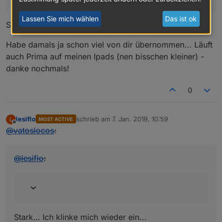
Lassen Sie mich wählen
Das ist ok
Stark… Ich klinke mich wieder ein...
Habe damals ja schon viel von dir übernommen... Läuft
auch Prima auf meinen Ipads (nen bisschen kleiner) -
danke nochmals!
0
lesiflo
schrieb am
7. Jan. 2019, 10:59
L
MOST ACTIVE
zuletzt editiert von
Offline
@
vatoslocos
:
@
lesiflo
:
Stark… Ich klinke mich wieder ein...