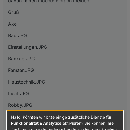
davon haben möchte einfach melden.
});
Gruß
Axel
Bad.JPG
Einstellungen.JPG
Backup.JPG
Fenster.JPG
Haustechnik.JPG
Licht.JPG
Robby.JPG
Wohnen.JPG
Hallo! Könnten wir bitte einige zusätzliche Dienste für
Funktionalität & Analytics
aktivieren? Sie können Ihre
Heizung.JPG `
Zustimmung später jederzeit ändern oder zurückziehen.