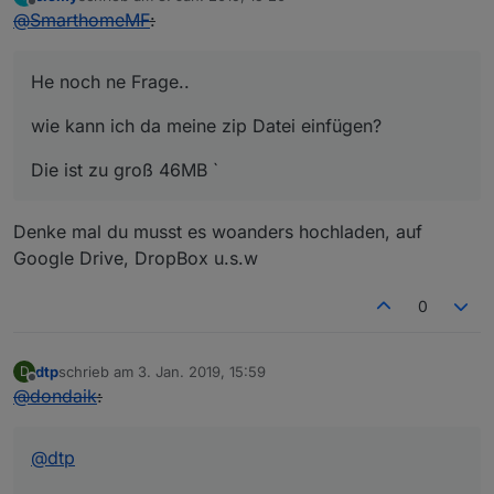
zuletzt editiert von
Offline
@
SmarthomeMF
:
He noch ne Frage..
wie kann ich da meine zip Datei einfügen?
Die ist zu groß 46MB `
Denke mal du musst es woanders hochladen, auf
Google Drive, DropBox u.s.w
0
dtp
schrieb am
3. Jan. 2019, 15:59
D
zuletzt editiert von
Offline
@
dondaik
:
@
dtp