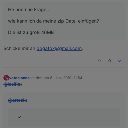
He noch ne Frage..
wie kann ich da meine zip Datei einfügen?
Die ist zu groß 46MB `
Schicke mir an
dogafox@gmail.com
.
0
vatoslocos
schrieb am
8. Jan. 2019, 11:54
V
zuletzt editiert von
Offline
@
lesiflo
:
@
arteck
: