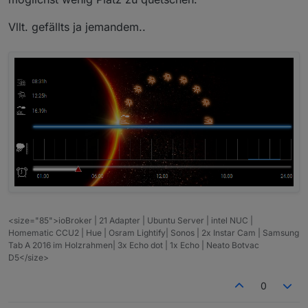
Vllt. gefällts ja jemandem..
<size="85">ioBroker | 21 Adapter | Ubuntu Server | intel NUC |
Homematic CCU2 | Hue | Osram Lightify| Sonos | 2x Instar Cam | Samsung
Tab A 2016 im Holzrahmen| 3x Echo dot | 1x Echo | Neato Botvac
D5</size>
0