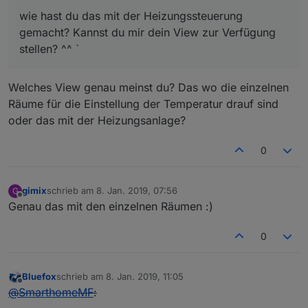
wie hast du das mit der Heizungssteuerung
gemacht? Kannst du mir dein View zur Verfügung
stellen? ^^ `
Welches View genau meinst du? Das wo die einzelnen
Räume für die Einstellung der Temperatur drauf sind
oder das mit der Heizungsanlage?
0
gimix
schrieb am
8. Jan. 2019, 07:56
G
zuletzt editiert von
Offline
Genau das mit den einzelnen Räumen :)
0
Bluefox
schrieb am
8. Jan. 2019, 11:05
zuletzt editiert von
Offline
@
SmarthomeMF
: