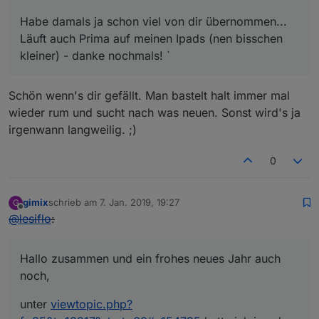
Habe damals ja schon viel von dir übernommen...
Läuft auch Prima auf meinen Ipads (nen bisschen
kleiner) - danke nochmals! `
Schön wenn's dir gefällt. Man bastelt halt immer mal
wieder rum und sucht nach was neuen. Sonst wird's ja
irgenwann langweilig. ;)
0
gimix
schrieb am
7. Jan. 2019, 19:27
G
zuletzt editiert von
Offline
@
lesiflo
:
Hallo zusammen und ein frohes neues Jahr auch
noch,
unter
viewtopic.php?