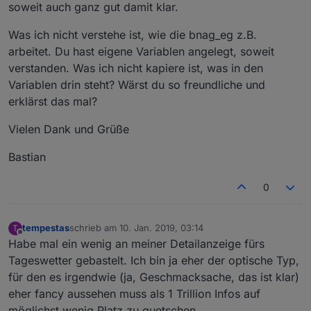
soweit auch ganz gut damit klar.
Was ich nicht verstehe ist, wie die bnag_eg z.B.
arbeitet. Du hast eigene Variablen angelegt, soweit
verstanden. Was ich nicht kapiere ist, was in den
Variablen drin steht? Wärst du so freundliche und
erklärst das mal?
Vielen Dank und Grüße
Bastian
0
tempestas
schrieb am
10. Jan. 2019, 03:14
T
zuletzt editiert von
Offline
Habe mal ein wenig an meiner Detailanzeige fürs
Tageswetter gebastelt. Ich bin ja eher der optische Typ,
für den es irgendwie (ja, Geschmacksache, das ist klar)
eher fancy aussehen muss als 1 Trillion Infos auf
möglichst wenig Platz zu quetschen.