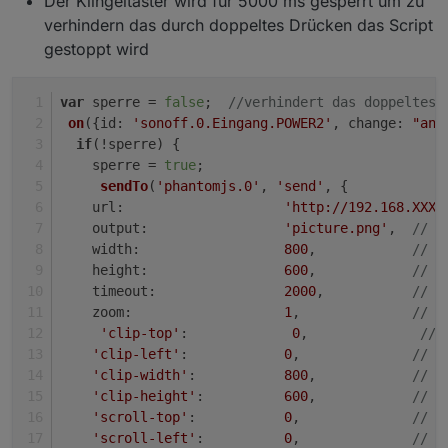
Der Klingeltaster wird für 5000 ms gesperrt um zu
verhindern das durch doppeltes Drücken das Script
gestoppt wird
var
 sperre = 
false
;  
//verhindert das doppeltes 
on
({
id
: 
'sonoff.0.Eingang.POWER2'
, 
change
: 
"any
if
(!sperre) {
    sperre = 
true
;
sendTo
(
'phantomjs.0'
, 
'send'
, {
url
:                    
'http://192.168.XXX.
output
:                 
'picture.png'
,  
// d
width
:                  
800
,            
// d
height
:                 
600
,            
// d
timeout
:                
2000
,           
// d
zoom
:                   
1
,              
// d
'clip-top'
:             
0
,              
// 
'clip-left'
:            
0
,              
// d
'clip-width'
:           
800
,            
// d
'clip-height'
:          
600
,            
// d
'scroll-top'
:           
0
,              
// d
'scroll-left'
:          
0
,              
// d