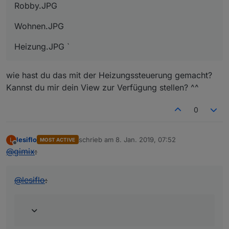
Robby.JPG
Wohnen.JPG
Heizung.JPG `
wie hast du das mit der Heizungssteuerung gemacht?
Kannst du mir dein View zur Verfügung stellen? ^^
0
lesiflo
schrieb am
8. Jan. 2019, 07:52
L
MOST ACTIVE
zuletzt editiert von
Offline
@
gimix
:
@
lesiflo
: