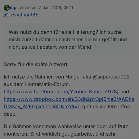
      ]
dtp
schrieb am
7. Jan. 2019, 09:11
D
zuletzt editiert von
Offline
@
Leviathan09
:
 }); 
//Mail mit Bild Empfänger 1
sendTo
(
"email"
, 
"send"
, {
text
: 
''
,
Was nutzt du denn für eine Halterung? Ich suche
to
: 
'User2@gmail.com'
,
mich zurzeit dämlich nach einer die mir gefällt und
subject
: 
'Klingel'
,
nicht zu weit absteht von der Wand. `
attachments
:[
        {
path
: 
'/opt/iobroker/node_modules/iobro
      ]
Sorry für die späte Antwort.
 }); 
//Mail mit Bild Empfänger 2
Ich nutze die Rahmen von Holger aka @superuser002
 }, 
5000
); 
// Verzögert den Mailversand bis das 
aus dem HomeMatic-Forum.
https://www.facebook.com/Yvonne.Kausch1978/
und
setState
(
"vis.0.control.command"
, 
'{"instan
https://www.dropbox.com/sh/33dh2py3pl6hie0/AADhs
// oder
//setState("vis.0.control.instance", 
DMXay_iWEGpxY7cO3DNa?dl=0
gibt es weitere Infos
//setState("vis.0.control.data",     
dazu.
//setState("vis.0.control.command",  
Die Rahmen kann man wahlweise unter oder auf Putz
// Setze View auf Kamerabild
montieren. Sind wirklich gut gearbeitet und sehr
setTimeout
(
function
 (
) {