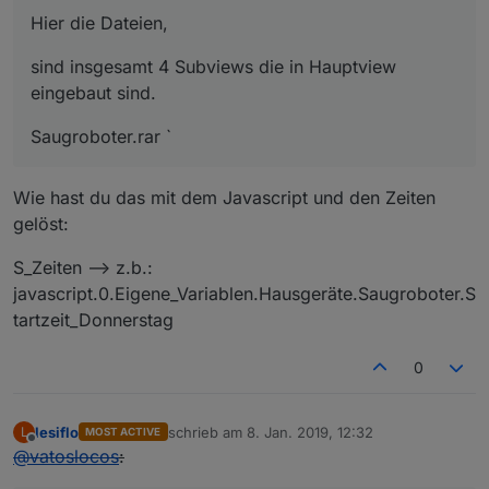
Hier die Dateien,
sind insgesamt 4 Subviews die in Hauptview
eingebaut sind.
Saugroboter.rar `
Wie hast du das mit dem Javascript und den Zeiten
gelöst:
S_Zeiten –> z.b.:
javascript.0.Eigene_Variablen.Hausgeräte.Saugroboter.S
tartzeit_Donnerstag
0
lesiflo
schrieb am
8. Jan. 2019, 12:32
L
MOST ACTIVE
zuletzt editiert von
Offline
@
vatoslocos
: