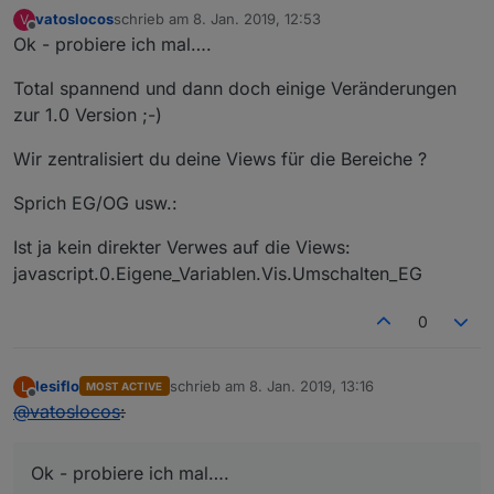
vatoslocos
schrieb am
8. Jan. 2019, 12:53
V
zuletzt editiert von
Offline
Ok - probiere ich mal….
Total spannend und dann doch einige Veränderungen
zur 1.0 Version ;-)
Wir zentralisiert du deine Views für die Bereiche ?
Sprich EG/OG usw.:
Ist ja kein direkter Verwes auf die Views:
javascript.0.Eigene_Variablen.Vis.Umschalten_EG
0
lesiflo
schrieb am
8. Jan. 2019, 13:16
L
MOST ACTIVE
zuletzt editiert von
Offline
@
vatoslocos
:
Ok - probiere ich mal….