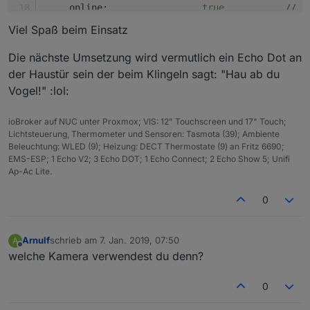
online
:                 
true
// d
}, 
function
 (
result
) {
Viel Spaß beim Einsatz
if
 (result.
error
) {
console
.
error
(
JSON
.
stringify
(result.
erro
Die nächste Umsetzung wird vermutlich ein Echo Dot an
    }
der Haustür sein der beim Klingeln sagt: "Hau ab du
if
 (result.
stderr
) {
Vogel!" :lol:
console
.
error
(result.
stderr
);
    }
ioBroker auf NUC unter Proxmox; VIS: 12" Touchscreen und 17" Touch;
if
 (result.
stdout
) {
Lichtsteuerung, Thermometer und Sensoren: Tasmota (39); Ambiente
console
.
log
(result.
stdout
);
Beleuchtung: WLED (9); Heizung: DECT Thermostate (9) an Fritz 6690;
    }
EMS-ESP; 1 Echo V2; 3 Echo DOT; 1 Echo Connect; 2 Echo Show 5; Unifi
console
.
log
(result.
output
);
Ap-Ac Lite.
});
0
timeout = 
setTimeout
(
function
 (
) {
sendTo
(
"email"
, 
"send"
, {
text
: 
''
,
Arnulf
schrieb am
7. Jan. 2019, 07:50
A
zuletzt editiert von
Offline
welche Kamera verwendest du denn?
to
: 
'User1@gmail.com'
,
subject
: 
'Klingel'
,
attachments
:[
0
        {
path
: 
'/opt/iobroker/node_modules/iobro