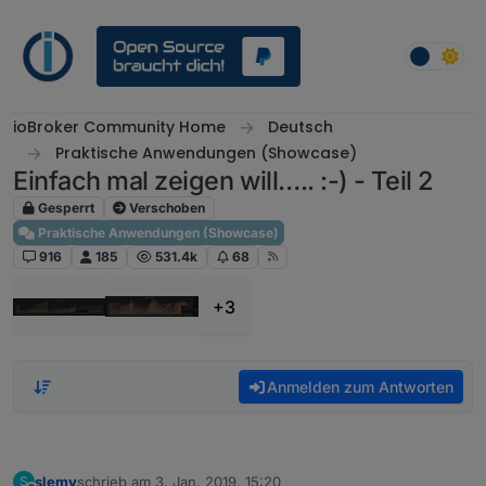
Weiter zum Inhalt
ioBroker Community Home
Deutsch
Praktische Anwendungen (Showcase)
Einfach mal zeigen will….. :-) - Teil 2
Gesperrt
Verschoben
Praktische Anwendungen (Showcase)
916
185
531.4k
68
+3
Anmelden zum Antworten
slemy
schrieb am
3. Jan. 2019, 15:20
S