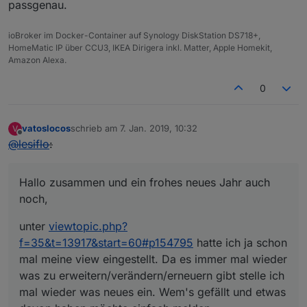
passgenau.
setState
(
"vis.0.control.co
           }, 
60000
); 
// Nach 60 Sekunden, zeige
ioBroker im Docker-Container auf Synology DiskStation DS718+,
setState
(
"tr-064.0.states.ring"
/*ring*/
, 
'**
HomeMatic IP über CCU3, IKEA Dirigera inkl. Matter, Apple Homekit,
sendTo
(
"pushover"
, 
"send"
, {
Amazon Alexa.
message
: 
'Klingel'
,
file
: 
"/opt/iobroker/node_modules/iobr
0
sound
: 
""
    }); 
//Klingelinfo über Pushover
    timeout = 
setTimeout
(
function
 (
) {
vatoslocos
schrieb am
7. Jan. 2019, 10:32
V
zuletzt editiert von
Offline
setState
(
"alexa2.0.Echo-Devices.G2A0P3xxxxx6
@
lesiflo
:
    }, 
500
); 
// Setzt Alexa auf 90%
    timeout = 
setTimeout
(
function
 (
) {
Hallo zusammen und ein frohes neues Jahr auch
setState
(
"alexa2.0.Echo-Devices.G2A0P3xxxxx6
noch,
    }, 
1000
); 
// Sprachansage
    timeout = 
setTimeout
(
function
 (
) {
unter
viewtopic.php?
setState
(
"alexa2.0.Echo-Devices.G2A0P3xxxxx6
f=35&t=13917&start=60#p154795
hatte ich ja schon
    }, 
1500
); 
// Setzt Alexa auf 50%
setTimeout
(
function
(
) {
mal meine view eingestellt. Da es immer mal wieder
       sperre = 
false
;
was zu erweitern/verändern/erneuern gibt stelle ich
    }, 
5000
); 
//Zeit für Klingelsperre 1.Zeile
mal wieder was neues ein. Wem's gefällt und etwas
  }  