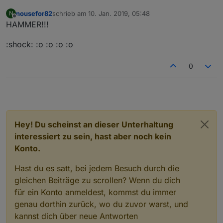
nousefor82
schrieb am
10. Jan. 2019, 05:48
N
zuletzt editiert von
Offline
HAMMER!!!
:shock: :o :o :o :o
0
Hey! Du scheinst an dieser Unterhaltung
interessiert zu sein, hast aber noch kein
Konto.
Hast du es satt, bei jedem Besuch durch die
gleichen Beiträge zu scrollen? Wenn du dich
für ein Konto anmeldest, kommst du immer
genau dorthin zurück, wo du zuvor warst, und
kannst dich über neue Antworten