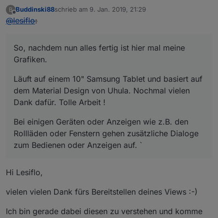
Buddinski88
schrieb am
9. Jan. 2019, 21:29
B
zuletzt editiert von
Offline
@
lesiflo
:
So, nachdem nun alles fertig ist hier mal meine
Grafiken.
Läuft auf einem 10" Samsung Tablet und basiert auf
dem Material Design von Uhula. Nochmal vielen
Dank dafür. Tolle Arbeit !
Bei einigen Geräten oder Anzeigen wie z.B. den
Rollläden oder Fenstern gehen zusätzliche Dialoge
zum Bedienen oder Anzeigen auf. `
Hi Lesiflo,
vielen vielen Dank fürs Bereitstellen deines Views :-)
Ich bin gerade dabei diesen zu verstehen und komme