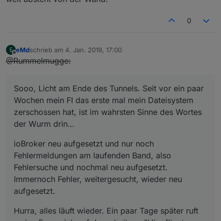
0
eMd
schrieb am
4. Jan. 2019, 17:00
E
zuletzt editiert von
Offline
@Rummelmugge:
Sooo, Licht am Ende des Tunnels. Seit vor ein paar
Wochen mein FI das erste mal mein Dateisystem
zerschossen hat, ist im wahrsten Sinne des Wortes
der Wurm drin…
ioBroker neu aufgesetzt und nur noch
Fehlermeldungen am laufenden Band, also
Fehlersuche und nochmal neu aufgesetzt.
Immernoch Fehler, weitergesucht, wieder neu
aufgesetzt.
Hurra, alles läuft wieder. Ein paar Tage später ruft