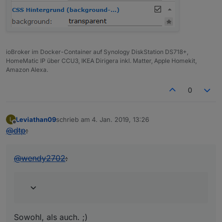
ioBroker im Docker-Container auf Synology DiskStation DS718+,
HomeMatic IP über CCU3, IKEA Dirigera inkl. Matter, Apple Homekit,
Amazon Alexa.
0
Leviathan09
schrieb am
4. Jan. 2019, 13:26
L
zuletzt editiert von
Offline
@
dtp
:
@
wendy2702
:
Sowohl, als auch. ;)