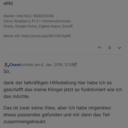
eMd
Master: Intel NUC 16GB/500GB
Slave: Raspberry Pi 3 + Homematicmodul
Shelly, Google Home, Zigbee Aqara, Sonoff
Meine VIS: https://youtu.be/JMYr2KYlpME
0
Chaot
schrieb am
6. Jan. 2019, 21:51
zuletzt editiert von Jey Cee
Offline
So,
dank der tatkräftigen Hilfestellung hier habe ich es
geschafft das meine Klingel jetzt so funktioniert wie ich
das möchte.
Das ist zwar keine View, aber ich habe nirgendwo
etwas passendes gefunden und mir dann das Teil
zusammengeklaubt.