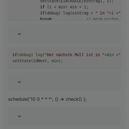
            setState(EINTRAEGE[eintrag], i);

if
 (i < min) min = i;

if
(debug) log(eintrag + 
" in "
+i +
" Ta
break
;              
// beim ersten gef
            }

        }   

    }    

if
(
debug
) 
log
(
"Der nächste Müll ist in "
+
min
 +
" Ta
setState(idNext, 
min
schedule('10 0 * * *', () => check() );