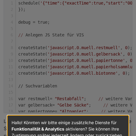
schedule(
'{"time":{"exactTime":true,"start":"00:
});
debug = true;
//
 Anlegen JS State für VIS 
createState(
'javascript.0.muell.restmuell'
, 
0
); 
createState(
'javascript.0.muell.gelbersack'
, 
0
);
createState(
'javascript.0.muell.papiertonne'
, 
0
)
createState(
'javascript.0.muell.papierholsammlun
createState(
'javascript.0.muell.biotonne'
, 
0
);  
// Suchvariablen
var restmuell= 
"Restabfall"
;     
//
 weitere Vari
var gelbersack= 
"Gelbe Säcke"
;     
//
 weitere Va
var papiertonne= 
"Altpapier"
;     
//
 weitere Var
var biotonne= 
"Bioabfall"
;     
//
 weitere Varial
Leider wird der Wert nicht aktualisiert, erst wenn ich die
Hallo! Könnten wir bitte einige zusätzliche Dienste für
var papierholsammlung= 
"Papier Hol"
;     
//
 weit
Script manuell aktualisiere wird der Wert(die Tage)
Funktionalität & Analytics
aktivieren? Sie können Ihre
Zustimmung später jederzeit ändern oder zurückziehen.
runtergerechnet.