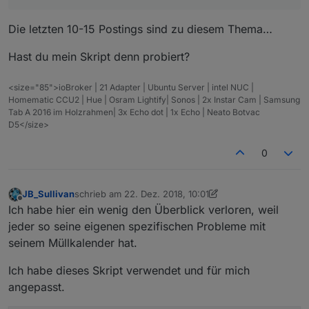
Die letzten 10-15 Postings sind zu diesem Thema…
Hast du mein Skript denn probiert?
<size="85">ioBroker | 21 Adapter | Ubuntu Server | intel NUC |
Homematic CCU2 | Hue | Osram Lightify| Sonos | 2x Instar Cam | Samsung
Tab A 2016 im Holzrahmen| 3x Echo dot | 1x Echo | Neato Botvac
D5</size>
0
JB_Sullivan
schrieb am
22. Dez. 2018, 10:01
zuletzt editiert von Jey Cee
Offline
Ich habe hier ein wenig den Überblick verloren, weil
jeder so seine eigenen spezifischen Probleme mit
seinem Müllkalender hat.
Ich habe dieses Skript verwendet und für mich
angepasst.