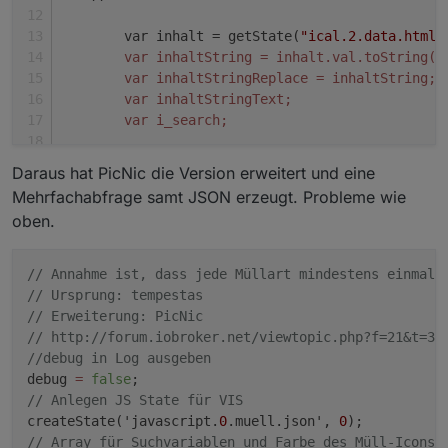
//
Tag ermitteln
 var t = today.getDate();
        var inhalt = getState(
"ical.2.data.html"
//
 Wochentag ermitteln zum testen
        var inhaltString = inhalt.val.toString()
 var dd = today.getDay();
        var inhaltStringReplace = inhaltString;
//
Monat ermitteln
        var inhaltStringText;
 var m = today.getMonth()+
1
;
        var i_search;
//
Jahr ermitteln
 var j = today.getFullYear();
        /
/ remove all inside SCRIPT and STYLE ta
Daraus hat PicNic die Version erweitert und eine
if
(debug) 
log
(
"Datum heute ist: "
+wochentag[dd
        inhaltStringReplace=inhaltStringReplace.
Mehrfachabfrage samt JSON erzeugt. Probleme wie
//
 Berechnung Tagesdifferenzen
        inhaltStringReplace=inhaltStringReplace.
oben.
 var diff = 
0
;
 var tage = 
""
;
        /
/ remove BR tags
 var dim = DaysInMonth(m, j); 
//
 Tage des aktue
        inhaltStringReplace=inhaltStringReplace.
// Annahme ist, dass jede Müllart mindestens einmal 
if
(debug) 
log
(
"Tage aktueller Monat: "
+dim);
/gi, 
""
);
// Ursprung: tempestas
if
(j_m > j || m_m > m) { 
//
 Prüfung: Jahr_Müll
        inhaltStringReplace=inhaltStringReplace.
// Erweiterung: PicNic
 diff = parseInt(dim) - parseInt(t) + parseInt(
        inhaltStringReplace=inhaltStringReplace.
// http://forum.iobroker.net/viewtopic.php?f=21&t=33
 }
//debug in Log ausgeben
else
 diff = parseInt(t_m) - parseInt(t);
//
 remove all 
else
debug 
=
false
if
(debug) 
log
(
"Tage bis zum nächsten Müll: "
+d
        inhaltStringReplace=inhaltStringReplace.
// Anlegen JS State für VIS 
if
(!isNaN(diff)){
createState('javascript.
0
.muell.json', 
0
 tage = diff }
//
 get rid of html-encoded characters:
// Array für Suchvariablen und Farbe des Müll-Icons