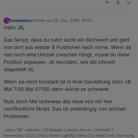
0
 inhaltStringReplace=inhaltStringReplace.replac
 inhaltStringReplace=inhaltStringReplace.replac
 /
/ remove BR tags
tempestas
schrieb am
23. Dez. 2018, 10:53
T
zuletzt editiert von
 inhaltStringReplace=inhaltStringReplace.replac
Offline
Hallo JB,
/gi, 
""
);
 inhaltStringReplace=inhaltStringReplace.replac
Das Skript, dass du nutzt sucht ein Stichwort und geht
 inhaltStringReplace=inhaltStringReplace.replac
von dort aus wieder 9 Positionen nach vorne. Wenn da
//
 remove all 
else
nun noch eine Uhrzeit zwischen hängt, musst du diese
 inhaltStringReplace=inhaltStringReplace.replac
Position anpassen. Je navcdem, wie die Uhrzeit
//
 get rid of html-encoded characters:
dagestellt ist.
 inhaltStringReplace=inhaltStringReplace.replac
 inhaltStringReplace=inhaltStringReplace.replac
Wenn sie nicht konstant ist in ihrer Darstellung (also zB
 inhaltStringReplace=inhaltStringReplace.replac
Mal 7:00 Mal 07:00) dann würde es schwerer.
 inhaltStringReplace=inhaltStringReplace.replac
 inhaltStringReplace=inhaltStringReplace.replac
Nutz doch Mal testweise das neue von mir hier
if
(debug) 
log
(inhaltStringReplace);
//
 n-ten Treffer finden
veröffentlicht Skript. Das ist unabhängig von solchen
 function nthIndex(str, pat, n){
Problemen
 var L= str.length, i= -
1
;
while
(n– && i++ <l){<br>i= str.indexOf(pat, i)
<size="85">ioBroker | 21 Adapter | Ubuntu Server | intel NUC |
if
 (i < 
0
) 
break
;
Homematic CCU2 | Hue | Osram Lightify| Sonos | 2x Instar Cam | Samsung