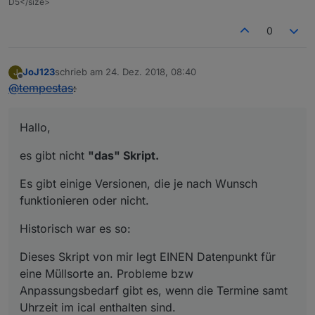
D5</size>
//
 remove all 
else
        inhaltStringReplace=inhaltStringReplace.
0
//
 get rid of html-encoded characters:
        inhaltStringReplace=inhaltStringReplace.
JoJ123
schrieb am
24. Dez. 2018, 08:40
J
zuletzt editiert von
Offline
        inhaltStringReplace=inhaltStringReplace.
@
tempestas
:
        inhaltStringReplace=inhaltStringReplace.
        inhaltStringReplace=inhaltStringReplace.
Hallo,
if
(debug) 
log
(inhaltStringReplace);
es gibt nicht
"das" Skript.
		setState(
'javascript.0.muell.res
Es gibt einige Versionen, die je nach Wunsch
        setState(
'javascript.0.muell.gelbersack'
funktionieren oder nicht.
        setState(
'javascript.0.muell.papiertonne
        setState(
'javascript.0.muell.biotonne'
, 
Historisch war es so:
        setState(
'javascript.0.muell.papierholsa
Dieses Skript von mir legt EINEN Datenpunkt für
//
 n-ten Treffer finden
eine Müllsorte an. Probleme bzw
Anpassungsbedarf gibt es, wenn die Termine samt
        function nthIndex(str, pat, n){
Uhrzeit im ical enthalten sind.
        var L= str.length, i= -
1
;