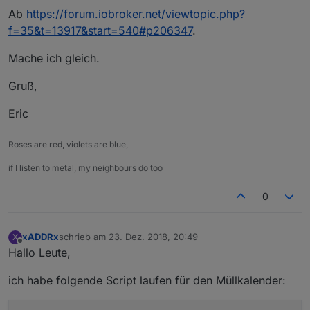
Ab
https://forum.iobroker.net/viewtopic.php?
f=35&t=13917&start=540#p206347
.
Mache ich gleich.
Gruß,
Eric
Roses are red, violets are blue,
if I listen to metal, my neighbours do too
0
xADDRx
schrieb am
23. Dez. 2018, 20:49
X
zuletzt editiert von
Offline
Hallo Leute,
ich habe folgende Script laufen für den Müllkalender: