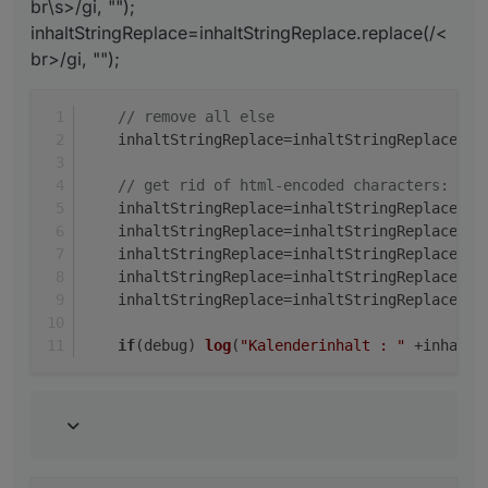
br\s>/gi, "");
inhaltStringReplace=inhaltStringReplace.replace(/<
br>/gi, "");
// remove all else
    inhaltStringReplace=inhaltStringReplace.
re
// get rid of html-encoded characters:
    inhaltStringReplace=inhaltStringReplace.
re
    inhaltStringReplace=inhaltStringReplace.
re
    inhaltStringReplace=inhaltStringReplace.
re
    inhaltStringReplace=inhaltStringReplace.
re
    inhaltStringReplace=inhaltStringReplace.
re
if
(debug) 
log
(
"Kalenderinhalt : "
 +inhaltS