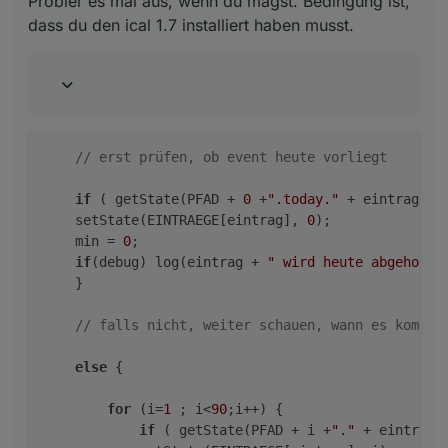
Probier es mal aus, wenn du magst. Bedingung ist,
dass du den ical 1.7 installiert haben musst.
// erst prüfen, ob event heute vorliegt
if
 ( getState(PFAD + 
0
 +
".today."
 + eintrag).
v
    setState(EINTRAEGE[eintrag], 
0
);

    min = 
0
;

if
(debug) log(eintrag + 
" wird heute abgeholt"
    }

// falls nicht, weiter schauen, wann es kommt
else
 {

for
 (i=
1
 ; i<
90
;i++) {                    
if
 ( getState(PFAD + i +
"."
 + eintrag)