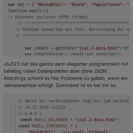
else
 {
        inhaltStringReplace=inhaltStringReplace.
var
 obj 
=
 { 
"Restabfall"
: 
"black"
, 
"Papiertonne"
: 
"d
 tage = 
"Heute"
;
        inhaltStringReplace=inhaltStringReplace.
 }
        inhaltStringReplace=inhaltStringReplace.
// Kalender auslesen (HTML Format)
 muellJason += 
"{\"Ereignis\":\""
+muellIcon+
"\"
        inhaltStringReplace=inhaltStringReplace.
// *********************************************
 }); // Ende forEach
        inhaltStringReplace=inhaltStringReplace.
// Termine auswerten aus html. Bereinigung der HT
 // json schließen
// **********************************************
 muellJason += "
]
";
if
(debug) 
log
(
"Kalenderinhalt : "
 +inhal
 // und hier nun die Werte eintragen
//
 n-ten Treffer finden
var
 inhalt 
=
 getState(
"ical.2.data.html"
/*HTM
 setState('javascript.0.muell.json', muellJason
        function nthIndex(str, pat, n){
var
 inhaltString 
=
 inhalt.val.toString();

 log("
Müllkalender aktualisiert!
");
        var L= str.length, i= -
1
;
var
 inhaltStringReplace 
=
 inhaltString;

JoJ123 hat das ganze dann eleganter programmiert mit
 }
while
(n-- && i++ <l){ i=
"str.indexOf(pat
var
 inhaltStringText;

beliebig vielen Datenpunkten aber ohne JSON .
 schedule('10 0 * * *', function(){ // morgens 
var
 i_search;

 muell();
            diff = parseInt(dim) - parseInt(t) +
Allerdings scheint es hier Probleme zu geben, wenn ein
 });
Jahreswechsel erfolgt. Zumindest ist es bei mir so.
// remove all inside SCRIPT and STYLE tags
 // bei Start
        }
       inhaltStringReplace
=
inhaltStringReplace.repla
 muell();</l){<br></br\></br\s\></style.*></scr
else
 diff = parseInt(t_m) - parseInt(t);
       inhaltStringReplace
=
inhaltStringReplace.repla
// Abruf der verbleibenden Tage bis zum nächsten
// 16.12.2018 JoJ123
if
(debug) 
log
(
"Tage bis zum nächsten M
// remove BR tags
// v.0.0.1
       inhaltStringReplace
=
inhaltStringReplace.repla
const
MUELL_KALENDER
 = 
"ical.2.data.html"
;
setState(
'javascript.0.muell.rest'
, diff);<
/l){>
/
gi, 
""
);

const
MUELL_EINTRAEGE
 = {
       inhaltStringReplace
=
inhaltStringReplace.repla
"Restabfall"
: 
'vis.muell.restmuell'
,