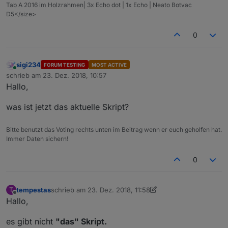
 }
Tab A 2016 im Holzrahmen| 3x Echo dot | 1x Echo | Neato Botvac
D5</size>
 i_search =i;
 }
0
 // Funktion zum Tage im Monat zählen
 function DaysInMonth(month, year) {
return
 new Date(year, month, 
0
).getDate();
sigi234
FORUM TESTING
MOST ACTIVE
 }
Online
schrieb am
23. Dez. 2018, 10:57
 // Wochentage auf deutsch
zuletzt editiert von
Hallo,
 var wochentag = [
'Sonntag'
,
'Montag'
,
'Dienstag'
//
 json starten
was ist jetzt das aktuelle Skript?
 var muellJason = 
"["
;
//
 Schleife zur Abarbeitung des Arrays
Bitte benutzt das Voting rechts unten im Beitrag wenn er euch geholfen hat.
 Object.keys(obj).forEach (function (val, key) 
Immer Daten sichern!
//
","
 zur Trennung der Daten im json. Sollte 
if
 (key > 
0
) {
0
 muellJason += 
","
;
 }
 // Zuweisung der Farbe für das MüllIcon
tempestas
schrieb am
23. Dez. 2018, 11:58
T
zuletzt editiert von Jey Cee
 var iconColor = obj[val];
Offline
Hallo,
 var muellIcon = 
" <svg class="
icon dustbin &qu
//
 Position bestimmen
es gibt nicht
"das" Skript.
 var 
pos
 = inhaltStringReplace.indexOf( val, 
1
)