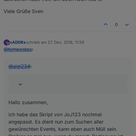
Viele Grüße Sven
0
xADDRx
schrieb am
27. Dez. 2018, 11:59
X
zuletzt editiert von
Offline
@
tempestas
:
@
sigi234
:
Hallo zusammen,
ich habe das Skript von JoJ123 nochmal
angepasst. Es dient nun zum Suchen aller
gewünschten Events, kann eben auch Müll sein.