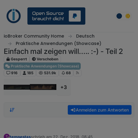
Weiter zum Inhalt
ioBroker Community Home
Deutsch
Praktische Anwendungen (Showcase)
Einfach mal zeigen will….. :-) - Teil 2
Gesperrt
Verschoben
Praktische Anwendungen (Showcase)
916
185
531.9k
68
+3
Anmelden zum Antworten
tempestas
schrieb am
22. Dez. 2018, 08:45
T