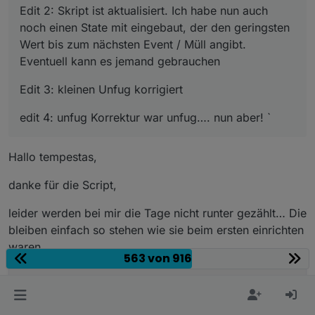
Edit 2: Skript ist aktualisiert. Ich habe nun auch
noch einen State mit eingebaut, der den geringsten
Wert bis zum nächsten Event / Müll angibt.
Eventuell kann es jemand gebrauchen
Edit 3: kleinen Unfug korrigiert
edit 4: unfug Korrektur war unfug…. nun aber! `
Hallo tempestas,
danke für die Script,
leider werden bei mir die Tage nicht runter gezählt… Die
bleiben einfach so stehen wie sie beim ersten einrichten
waren.
563 von 916
// Skript basiered auf JoJ123's Müllskript und P
// v 0.2, tempestas 21.12.2018
// Voraussetzung: ical 1.7