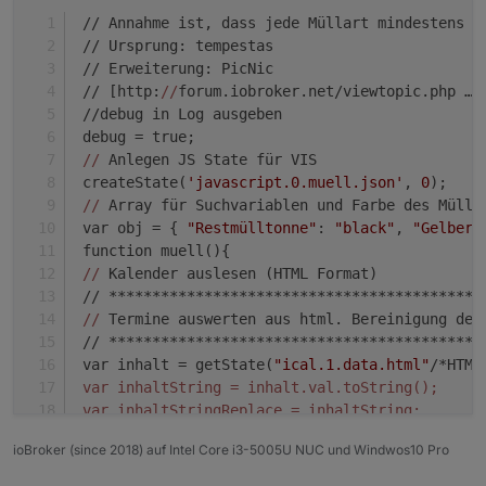
 // Annahme ist, dass jede Müllart mindestens e
 // Ursprung: tempestas
 // Erweiterung: PicNic
 // [http:
//
forum.iobroker.net/viewtopic.php … 
 //debug in Log ausgeben
 debug = true;
//
 Anlegen JS State für VIS
 createState(
'javascript.0.muell.json'
, 
0
);
//
 Array für Suchvariablen und Farbe des Müll-
 var obj = { 
"Restmülltonne"
: 
"black"
, 
"Gelber 
 function muell(){
//
 Kalender auslesen (HTML Format)
 // *******************************************
//
 Termine auswerten aus html. Bereinigung der
 // *******************************************
 var inhalt = getState(
"ical.1.data.html"
/*HTML
 var inhaltString = inhalt.val.toString();
 var inhaltStringReplace = inhaltString;
 var inhaltStringText;
ioBroker (since 2018) auf Intel Core i3-5005U NUC und Windwos10 Pro
 var i_search;
 /
/ remove all inside SCRIPT and STYLE tags