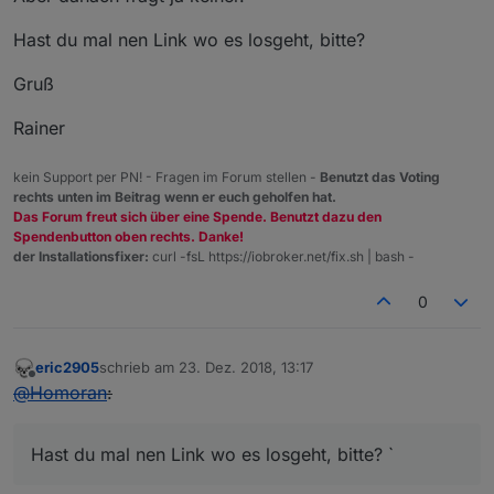
schedule
(
'15 4 * * *'
, 
() =>
check
() );   
// Täg
}

schedule('
15
4
*
*
*
', function(){              
// m
Hast du mal nen Link wo es losgeht, bitte?
       muell();

Gruß
Rainer
// bei Start
muell();
</
l){
></
br\
></
br\s\
></
style
.*></
script
.*>
kein Support per PN! - Fragen im Forum stellen -
Benutzt das Voting
rechts unten im Beitrag wenn er euch geholfen hat.
Das Forum freut sich über eine Spende. Benutzt dazu den
Spendenbutton oben rechts. Danke!
der Installationsfixer:
curl -fsL https://iobroker.net/fix.sh | bash -
0
eric2905
schrieb am
23. Dez. 2018, 13:17
zuletzt editiert von
Offline
@
Homoran
:
Hast du mal nen Link wo es losgeht, bitte? `