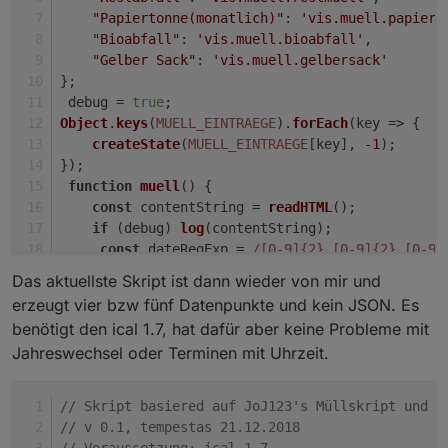
       inhaltStringReplace
=
inhaltStringReplace.repla
"Papiertonne(monatlich)"
: 
'vis.muell.papier'
"Bioabfall"
: 
'vis.muell.bioabfall'
,
// remove all else
"Gelber Sack"
: 
'vis.muell.gelbersack'
       inhaltStringReplace
=
inhaltStringReplace.repla
};
 debug = 
true
;
// get rid of html-encoded characters:
Object
.
keys
(
MUELL_EINTRAEGE
).
forEach
(
key
 =>
 {
       inhaltStringReplace
=
inhaltStringReplace.repla
createState
(
MUELL_EINTRAEGE
[key], -
1
);
       inhaltStringReplace
=
inhaltStringReplace.repla
});
       inhaltStringReplace
=
inhaltStringReplace.repla
function
muell
(
) {
       inhaltStringReplace
=
inhaltStringReplace.repla
const
 contentString = 
readHTML
();
       inhaltStringReplace
=
inhaltStringReplace.repla
if
 (debug) 
log
(contentString);
const
 dateRegExp = 
/[0-9]{2}.[0-9]{2}.[0-9]
if
const
 rangeRegExp = 
/In [0-9] Tagen/g
;
Das aktuellste Skript ist dann wieder von mir und
// n-ten Treffer finden
const
 todayRegExp = 
/Heute/g
;
       function nthIndex(str, pat, n){

erzeugt vier bzw fünf Datenpunkte und kein JSON. Es
const
 tomorrowRegExp = 
/Morgen/g
;
var
L
=
 str.length, i
=
-
1
;

benötigt den ical 1.7, hat dafür aber keine Probleme mit
const
 dayAfterTomorrowRegExp = 
/Übermorgen/g
while
(n
--
&&
 i
++
<
l){ i
=
"str.indexOf(pat,"
 i)
Jahreswechsel oder Terminen mit Uhrzeit.
Object
.
keys
(
MUELL_EINTRAEGE
).
forEach
(
eintra
  muellJason 
+=
","
;  

if
 (debug) 
log
(
"eintrag: "
 + eintrag);
// Position bestimmen
// Skript basiered auf JoJ123's Müllskript und P
// Zuweisung der Farbe für das MüllIcon
const
 pos = contentString.
indexOf
(eintra
// v 0.1, tempestas 21.12.2018
var
 iconColor 
=
if
 (debug) 
log
(
"pos: "
 + pos);