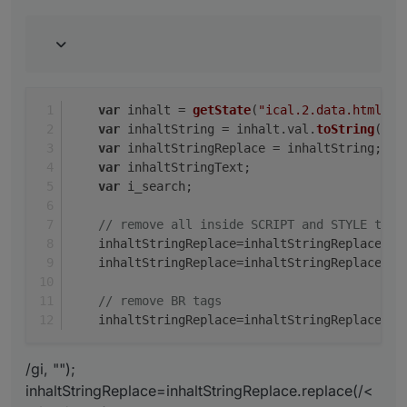
while
(n-- && i++ <l){ i=
"str.indexOf(pat
            diff = parseInt(dim) - parseInt(t) +
        }
else
 diff = parseInt(t_m) - parseInt(t);
var
 inhalt = 
getState
(
"ical.2.data.html"
/*
if
(debug) 
log
(
"Tage bis zum nächsten M
var
 inhaltString = inhalt.
val
.
toString
();
var
 inhaltStringReplace = inhaltString;
return
 diff;
var
 inhaltStringText;
    }
var
 i_search;
//});<
/l){></
br\><
/br\s\></s
tyle.*></script.*>
// remove all inside SCRIPT and STYLE tags
    inhaltStringReplace=inhaltStringReplace.
re
    inhaltStringReplace=inhaltStringReplace.
re
// remove BR tags
    inhaltStringReplace=inhaltStringReplace.
re
/gi, "");
inhaltStringReplace=inhaltStringReplace.replace(/<