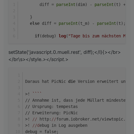
        diff = 
parseInt
(dim) - 
parseInt
(t) + 
pa
    }
else
 diff = 
parseInt
(t_m) - 
parseInt
(t);
if
(debug) 
log
(
"Tage bis zum nächsten Müll
setState('javascript.0.muell.rest', diff);</l){></br>
</br\s></style.
></script.
>
Daraus hat PicNic 
die
 Version erweitert und e
>! 
``
``
// Annahme ist, dass jede Müllart mindestens 
// Ursprung: tempestas
// Erweiterung: PicNic
>! 
//
 http:
//
forum.iobroker.net/viewtopic.php
>! 
//d
ebug in Log ausgeben
debug = false;