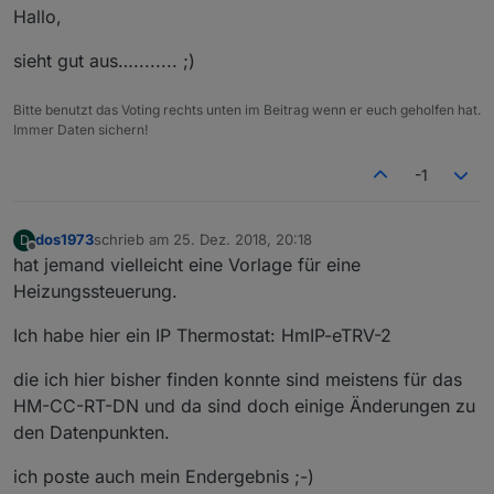
zuletzt editiert von
>! var diff = 
0
;
Hallo,
>! }
var tage = 
""
;
>! 
// Bei Start
var dim = DaysInMonth(m, j);  
//
 Tage des akt
sieht gut aus…........ ;)
>! 
setTimeout
(check, 
5000
);   
// 5 Sekunde war
if
(debug) 
log
(
"Tage aktueller Monat: "
+dim);
>! 
// Zeitplan
>!     
if
(j_m > j || m_m > m) {            
//
schedule
(
'15 4 * * *'
, 
() =>
check
() );   
// T
Bitte benutzt das Voting rechts unten im Beitrag wenn er euch geholfen hat.
Immer Daten sichern!
``
``
`  
            diff = parseInt(dim) - parseInt(t
-1
        }
else
 diff = parseInt(t_m) - parseInt(
dos1973
schrieb am
25. Dez. 2018, 20:18
D
zuletzt editiert von
Offline
if
(debug) 
log
(
"Tage bis zum nächsten 
hat jemand vielleicht eine Vorlage für eine
Heizungssteuerung.
if
(!isNaN(diff)){ 
                tage = diff }
Ich habe hier ein IP Thermostat: HmIP-eTRV-2
else
 {
die ich hier bisher finden konnte sind meistens für das
                tage = 
"Heute"
;
            }
HM-CC-RT-DN und da sind doch einige Änderungen zu
den Datenpunkten.
muellJason += 
"{\"Ereignis\":\""
+muellIcon+
"\
ich poste auch mein Endergebnis ;-)
 });                // Ende forEach