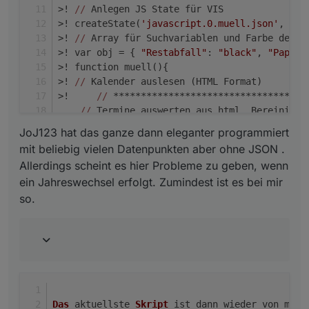
>! 
//
 Anlegen JS State für VIS 
>! createState(
'javascript.0.muell.json'
, 
0
);
>! 
//
 Array für Suchvariablen und Farbe des M
>! var obj = { 
"Restabfall"
: 
"black"
, 
"Papier
>! function muell(){  
>! 
//
 Kalender auslesen (HTML Format)
>!     
//
 ***********************************
//
 Termine auswerten aus html. Bereinigun
    // **************************************
JoJ123 hat das ganze dann eleganter programmiert
mit beliebig vielen Datenpunkten aber ohne JSON .
        var inhalt = getState(
"ical.2.data.ht
Allerdings scheint es hier Probleme zu geben, wenn
        var inhaltString = inhalt.val.toStrin
ein Jahreswechsel erfolgt. Zumindest ist es bei mir
        var inhaltStringReplace = inhaltStrin
so.
        var inhaltStringText;
        var i_search;
        /
/ remove all inside SCRIPT and STYLE
        inhaltStringReplace=inhaltStringRepla
        inhaltStringReplace=inhaltStringRepla
        /
/ remove BR tags
Das
 aktuellste 
Skript
 ist dann wieder von mir 