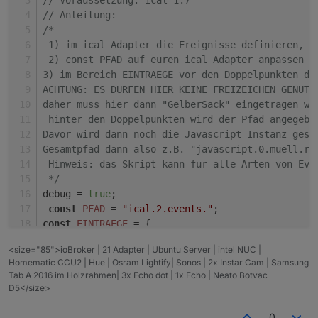
// Voraussetzung: ical 1.7
var
 muellIcon 
=
" <svg class="
icon dustbin 
&
quot;
+
ic
// Check Datum
// Anleitung: 
// Position bestimmen
const
 date = contentString.
substring
((po
/*
var
 pos 
=
 inhaltStringReplace.indexOf( val, 
1
const
 range = contentString.
substring
((p
 1) im ical Adapter die Ereignisse definieren, d
if
(debug) log(
"pos ist: "
+
const
 today = contentString.
substring
((p
 2) const PFAD auf euren ical Adapter anpassen (
var
 inhaltStringText 
=
 inhaltStringReplace.substring
const
 tomorrow = contentString.
substring
3) im Bereich EINTRAEGE vor den Doppelpunkten di
if
(debug) log(
"Datum ist: "
+
inhaltStringText);

const
 dayAfterTomorrow = contentString.
s
ACHTUNG: ES DÜRFEN HIER KEINE FREIZEICHEN GENUTZ
nthIndex(inhaltStringText, 
"."
, 
1
if
 (dateRegExp.
test
(date)) {
daher muss hier dann "GelberSack" eingetragen we
var
 t_m 
=
 inhaltStringText.slice(
0
if
 (debug) 
log
(
"datum ist: ---"
 + da
 hinter den Doppelpunkten wird der Pfad angegebe
var
 pos1 
=
 i_search
+
1
var
 newDateRegExp = 
/(\d{2}).(\d{2})
Davor wird dann noch die Javascript Instanz gese
if
(debug) log(
"pos1: "
+
pos1 );

var
 dayArray = newDateRegExp.
exec
(da
Gesamtpfad dann also z.B. "javascript.0.muell.re
nthIndex(inhaltStringText, 
"."
, 
2
const
 dateObj = 
new
Date
(
 Hinweis: das Skript kann für alle Arten von Eve
var
 m_m 
=
                (dayArray[
3
]),
 */
var
 pos2 
=
 i_search
+
1
                (dayArray[
2
]) - 
1
,
debug = 
true
;
if
(debug) log(
"pos2: "
+
                (dayArray[
1
])
const
PFAD
 = 
"ical.2.events."
;
var
 j_m 
=
            );
const
EINTRAEGE
 = {                       
// Datum des Abholtages setzen um den Wochentag zu e
setState
(
MUELL_EINTRAEGE
[eintrag], 
M
"Restabfall"
: 
'muell.restmuell'
,
var
 muelldate 
=
 new 
Date
(j_m,m_m
-
1
        } 
else
if
 (rangeRegExp.
test
(range)) {
<size="85">ioBroker | 21 Adapter | Ubuntu Server | intel NUC |
"Papiertonne"
: 
'muell.papier'
,
// Hier kommt der Wochentag :-)
if
 (debug) 
log
(
"range ist: ---"
 + ra
Homematic CCU2 | Hue | Osram Lightify| Sonos | 2x Instar Cam | Samsung
"Bioabfall"
: 
'muell.bioabfall'
,
var
 d 
=
Tab A 2016 im Holzrahmen| 3x Echo dot | 1x Echo | Neato Botvac
setState
(
MUELL_EINTRAEGE
[eintrag], 
N
"GelberSack"
: 
'muell.gelbersack'
if
(debug) log(
"Mülldate ist: "
+
wochentag[d]
+
", "
+
D5</size>
        } 
else
if
 (todayRegExp.
test
(today)) {
};
if
(debug) log(
"Mülltag ist: "
+
t_m 
+
" , "
+
m_m 
+
" , "
if
 (debug) 
log
(
"today ist: ---"
 + to
//States anlegen
// Datum heute ermitteln
0