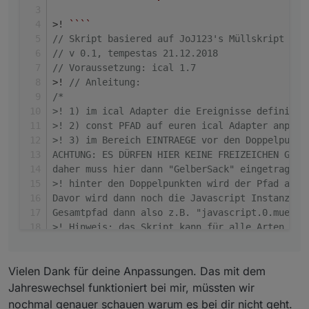
        inhaltStringReplace=inhaltStringRepla
/gi, 
""
);
>! 
``
``
        inhaltStringReplace=inhaltStringRepla
// Skript basiered auf JoJ123's Müllskript und
        inhaltStringReplace=inhaltStringRepla
// v 0.1, tempestas 21.12.2018
// Voraussetzung: ical 1.7
>! 
// Anleitung: 
//
 remove all 
else
/*
        inhaltStringReplace=inhaltStringRepla
>! 1) im ical Adapter die Ereignisse definiere
>! 2) const PFAD auf euren ical Adapter anpass
//
 get rid of html-encoded characters
>! 3) im Bereich EINTRAEGE vor den Doppelpunkt
        inhaltStringReplace=inhaltStringRepla
ACHTUNG: ES DÜRFEN HIER KEINE FREIZEICHEN GENU
        inhaltStringReplace=inhaltStringRepla
daher muss hier dann "GelberSack" eingetragen 
        inhaltStringReplace=inhaltStringRepla
>! hinter den Doppelpunkten wird der Pfad ange
        inhaltStringReplace=inhaltStringRepla
Davor wird dann noch die Javascript Instanz ge
        inhaltStringReplace=inhaltStringRepla
Gesamtpfad dann also z.B. "javascript.0.muell.
>! Hinweis: das Skript kann für alle Arten von
if
(debug) 
log
(inhaltStringReplace);
>! */
>! 
//
 n-ten Treffer finden
>! debug = 
true
;
>!         function nthIndex(str, pat, n){
Vielen Dank für deine Anpassungen. Das mit dem
>! 
const
PFAD
 = 
"ical.2.events."
;
        var L= str.length, i= -
1
;
const
EINTRAEGE
 = {                       
Jahreswechsel funktioniert bei mir, müssten wir
while
(n-- && i++ <l){ i=
"str.indexOf(
"Restabfall"
: 
'muell.restmuell'
,
nochmal genauer schauen warum es bei dir nicht geht.
   muellJason += 
","
;  