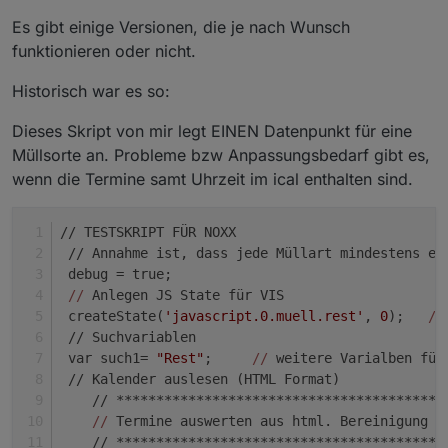
if
(debug) 
log
(
"pos ist: "
+
pos
);
Es gibt einige Versionen, die je nach Wunsch
 var inhaltStringText = inhaltStringReplace.sub
funktionieren oder nicht.
if
(debug) 
log
(
"Datum ist: "
+inhaltStringText);
 nthIndex(inhaltStringText, 
"."
, 
1
);
Historisch war es so:
 var t_m = inhaltStringText.slice(
0
, i_search);
 var pos1 = i_search+
1
;
Dieses Skript von mir legt EINEN Datenpunkt für eine
if
(debug) 
log
(
"pos1: "
 +pos1 );
Müllsorte an. Probleme bzw Anpassungsbedarf gibt es,
 nthIndex(inhaltStringText, 
"."
, 
2
);
wenn die Termine samt Uhrzeit im ical enthalten sind.
 var m_m = inhaltStringText.slice(pos1, i_searc
 var pos2 = i_search+
1
;
if
(debug) 
log
(
"pos2: "
 +pos2 );
// TESTSKRIPT FÜR NOXX
 var j_m = inhaltStringText.slice(pos2, inhaltS
 // Annahme ist, dass jede Müllart mindestens ei
//
 Datum des Abholtages setzen um den Wochenta
 debug = true;
 var muelldate = new Date(j_m,m_m-
1
,t_m);
//
 Anlegen JS State für VIS 
//
 Hier kommt der Wochentag :-)
 createState(
'javascript.0.muell.rest'
, 
0
);   
//
 var d = muelldate.getDay();
 // Suchvariablen
if
(debug) 
log
(
"Mülldate ist: "
+wochentag[d]+
",
 var such1= 
"Rest"
;     
//
 weitere Varialben für
if
(debug) 
log
(
"Mülltag ist: "
+t_m +
" , "
 +m_m 
 // Kalender auslesen (HTML Format)
//
 Datum heute ermitteln
    // *****************************************
 var today = new Date();
//
 Termine auswerten aus html. Bereinigung d
if
(debug) 
log
(today);
    // *****************************************