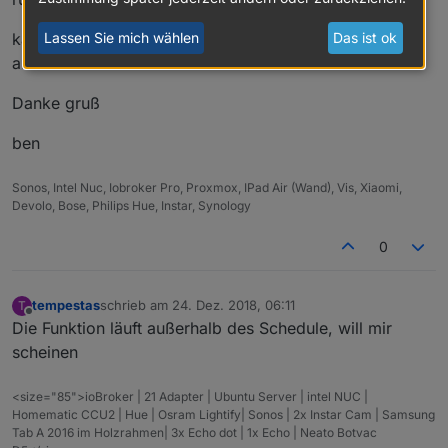
// Kalender auslesen (HTML Format)
kann mir wer sagen warum er nicht selbständig
Lassen Sie mich wählen
Das ist ok
    // *****************************************
aktualisiert?
//
 Termine auswerten aus html. Bereinigung d
    // *****************************************
Danke gruß
        var inhalt = getState(
"ical.0.data.html"
ben
        var inhaltString = inhalt.val.toString()
        var inhaltStringReplace = inhaltString;
Sonos, Intel Nuc, Iobroker Pro, Proxmox, IPad Air (Wand), Vis, Xiaomi,
        var inhaltStringText;
Devolo, Bose, Philips Hue, Instar, Synology
        var i_search;
0
        /
/ remove all inside SCRIPT and STYLE ta
        inhaltStringReplace=inhaltStringReplace.
        inhaltStringReplace=inhaltStringReplace.
tempestas
schrieb am
24. Dez. 2018, 06:11
T
zuletzt editiert von
Offline
Die Funktion läuft außerhalb des Schedule, will mir
        /
/ remove BR tags
scheinen
        inhaltStringReplace=inhaltStringReplace.
/gi, 
""
);
<size="85">ioBroker | 21 Adapter | Ubuntu Server | intel NUC |
        inhaltStringReplace=inhaltStringReplace.
Homematic CCU2 | Hue | Osram Lightify| Sonos | 2x Instar Cam | Samsung
        inhaltStringReplace=inhaltStringReplace.
Tab A 2016 im Holzrahmen| 3x Echo dot | 1x Echo | Neato Botvac