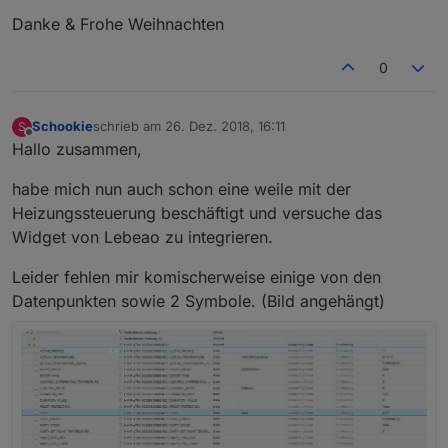
>! // json schließen
Danke & Frohe Weihnachten
>! muellJason += "
]
";
>! // und hier nun die Werte eintragen
0
>! setState('javascript.0.muell.json', muellJ
>! log("
Müllkalender aktualisiert!
");
>! }
Schookie
schrieb am
26. Dez. 2018, 16:11
S
zuletzt editiert von
Offline
>! schedule('15 4 * * *', function(){        
Hallo zusammen,
habe mich nun auch schon eine weile mit der
        muell();
Heizungssteuerung beschäftigt und versuche das
});           
Widget von Lebeao zu integrieren.
>! // bei Start
>! muell();</l){></br\></br\s\></style.*></sc
Leider fehlen mir komischerweise einige von den
Datenpunkten sowie 2 Symbole. (Bild angehängt)