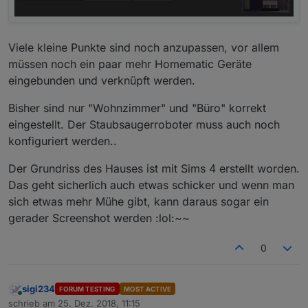
>! var d = muelldate.getDay();
        }
>! 
if
(debug) 
log
(
"Mülldate ist: "
+wochentag[d
if
(debug) 
log
(
"Mülltag ist: "
+t_m +
" , "
 +m_m
// falls nicht, weiter schauen, wann e
Viele kleine Punkte sind noch anzupassen, vor allem
>! 
//
 Datum heute ermitteln
müssen noch ein paar mehr Homematic Geräte
>! var today = new Date();
else
 {
eingebunden und verknüpft werden.
if
(debug) 
log
(today);
>!     
//
Tag ermitteln
for
 (i=
1
 ; i<
90
;i++) {            
Bisher sind nur "Wohnzimmer" und "Büro" korrekt
        var t = today.getDate();
if
 ( 
getState
(
PFAD
 + i +
"."
 + 
eingestellt. Der Staubsaugerroboter muss auch noch
setState
(
EINTRAEGE
[eintrag], i
//
 Wochentag ermitteln zum testen
konfiguriert werden..
if
 (i < min) min = i;
        var dd = today.getDay();
if
(debug) 
log
(eintrag + 
" in "
Der Grundriss des Hauses ist mit Sims 4 erstellt worden.
>!     
//
Monat ermitteln
break
;              
// beim er
>!         var m = today.getMonth()+
1
;
Das geht sicherlich auch etwas schicker und wenn man
                }
>!     
//
Jahr ermitteln
sich etwas mehr Mühe gibt, kann daraus sogar ein
        var j = today.getFullYear();
            }   
gerader Screenshot werden :lol:~~
        }    
if
(debug) 
log
(
"Datum heute ist: "
+woc
    });
0
>!     
// kleinsten Wert in next - State schre
if
(debug) 
log
(
"Der nächste Müll ist in "
+m
sigi234
FORUM TESTING
MOST ACTIVE
//
 Berechnung Tagesdifferenzen
Online
schrieb am
25. Dez. 2018, 11:15
setState
(idNext, min);