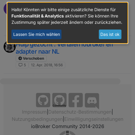
Hoeveel Nederlandse ioBroker
I
Hallo! Könnten wir bitte einige zusätzliche Dienste für
gebruikers zijn er eigenlijk?
Funktionalität & Analytics
aktivieren? Sie können Ihre
Verschoben
Zustimmung später jederzeit ändern oder zurückziehen.
18
28. Okt. 2020, 10:58
Lassen Sie mich wählen
Das ist ok
Hulp gezocht : Vertalen iobroker en
adapter naar NL
Verschoben
5
12. Apr. 2018, 16:56
Community
Impressum
|
Datenschutz-Bestimmungen
|
Nutzungsbedingungen
|
Einwilligungseinstellungen
ioBroker Community 2014-2026