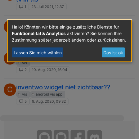
1
23. Juli 2021, 12:37
visualisatie wil niet opstarten
C
Hallo! Könnten wir bitte einige zusätzliche Dienste für
vis
Funktionalität & Analytics
aktivieren? Sie können Ihre
13
24. Aug. 2020, 09:39
Zustimmung später jederzeit ändern oder zurückziehen.
Lassen Sie mich wählen
Das ist ok
verwarming in vis maken
C
vis
2
10. Aug. 2020, 16:04
inventwo widget niet zichtbaar??
C
vis
android vis app
5
9. Aug. 2020, 09:32