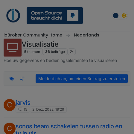
Weiter zum Inhalt
ioBroker Community Home
Nederlands
Visualisatie
5
themen
36
beiträge
Hoe uw gegevens en bedieningselementen te visualiseren
Melde dich an, um einen Beitrag zu erstellen
jarvis
C
15
2. Dez. 2022, 19:29
sonos beam schakelen tussen radio en
C
tv in vis