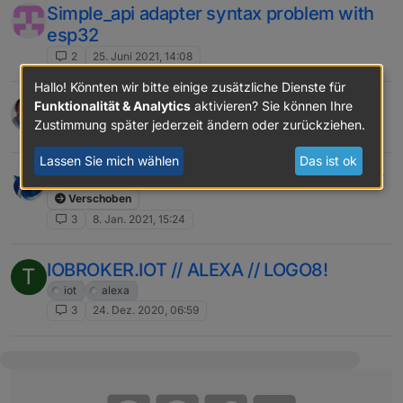
Simple_api adapter syntax problem with
esp32
2
25. Juni 2021, 14:08
Hallo! Könnten wir bitte einige zusätzliche Dienste für
SSL/TLS errors in Google Home adapter
Funktionalität & Analytics
aktivieren? Sie können Ihre
Zustimmung später jederzeit ändern oder zurückziehen.
12
25. Feb. 2021, 06:21
Lassen Sie mich wählen
Das ist ok
Amazon Alexa Smart Home Skill ioBroker
Verschoben
3
8. Jan. 2021, 15:24
IOBROKER.IOT // ALEXA // LOGO8!
T
iot
alexa
3
24. Dez. 2020, 06:59