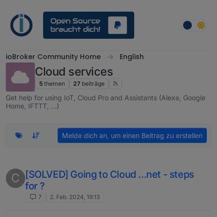
Weiter zum Inhalt
ioBroker Community Home
English
Cloud services
5
themen
27
beiträge
Get help for using IoT, Cloud Pro and Assistants (Alexa, Google
Home, IFTTT, ...)
Melde dich an, um einen Beitrag zu erstellen
[SOLVED] Going to Cloud ...net - steps
C
for ?
7
2. Feb. 2024, 19:13