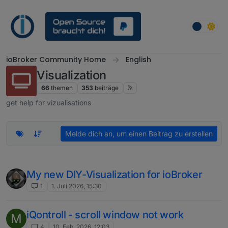
Weiter zum Inhalt
ioBroker Community Home
English
Visualization
66
themen
353
beiträge
get help for vizualisations
Melde dich an, um einen Beitrag zu erstellen
My new DIY-Visualization for ioBroker
1
1. Juli 2026, 15:30
iQontroll - scroll window not work
M
4
10. Feb. 2026, 12:03