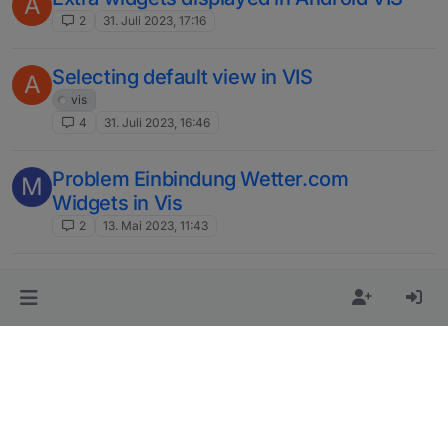
A
2
31. Juli 2023, 17:16
Selecting default view in VIS
A
vis
4
31. Juli 2023, 16:46
Problem Einbindung Wetter.com
M
Widgets in Vis
2
13. Mai 2023, 11:43
Bindung Anzahl Objekte im JSON
S
3
16. Jan. 2023, 09:24
Vis does not start (Terminated
M
(NO_ERROR): Without reason)
11
13. Jan. 2023, 17:06