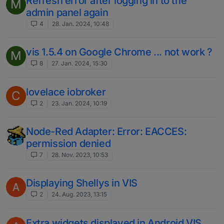
Refresh error after logging in to the
M
admin panel again
4
28. Jan. 2024, 10:48
vis 1.5.4 on Google Chrome ... not work ?
M
8
27. Jan. 2024, 15:30
lovelace iobroker
C
2
23. Jan. 2024, 10:19
Node-Red Adapter: Error: EACCES:
permission denied
7
28. Nov. 2023, 10:53
Displaying Shellys in VIS
2
24. Aug. 2023, 13:15
Extra widgets displayed in Android VIS