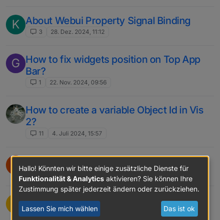
About Webui Property Signal Binding
K
3
28. Dez. 2024, 11:12
How to fix widgets position on Top App
G
Bar?
1
22. Nov. 2024, 09:56
How to create a variable Object Id in Vis
2?
11
4. Juli 2024, 15:57
VIS-2 - can't render tplMetroTileNav
T
Hallo! Könnten wir bitte einige zusätzliche Dienste für
3
29. Apr. 2024, 21:21
Funktionalität & Analytics
aktivieren? Sie können Ihre
Zustimmung später jederzeit ändern oder zurückziehen.
Formula in Number (basic - number
K
Lassen Sie mich wählen
Das ist ok
element)