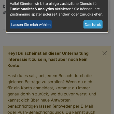
Hallo! Könnten wir bitte einige zusätzliche Dienste für
br
Funktionalität & Analytics
aktivieren? Sie können Ihre
steely2
Zustimmung später jederzeit ändern oder zurückziehen.
0
Lassen Sie mich wählen
Das ist ok
Hey! Du scheinst an dieser Unterhaltung
interessiert zu sein, hast aber noch kein
Konto.
Hast du es satt, bei jedem Besuch durch die
gleichen Beiträge zu scrollen? Wenn du dich
für ein Konto anmeldest, kommst du immer
genau dorthin zurück, wo du zuvor warst, und
kannst dich über neue Antworten
benachrichtigen lassen (entweder per E-Mail
oder Push-Benachrichtigung). Du kannst auch