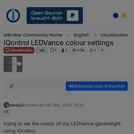
Weiter zum Inhalt
ioBroker Community Home
English
Visualization
IQontrol LEDVance colour settings
Visualization
vis
1
1
1.2k
1
Anmelden zum Antworten
steely2
schrieb am
29. Feb. 2024, 10:34
S
zuletzt editiert von
Offline
Hi,
trying to set the colour of my LEDVance gardenlight
using IQontrol.