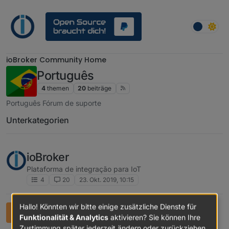
Weiter zum Inhalt
ioBroker Community Home
Português
4
themen
20
beiträge
Português Fórum de suporte
Unterkategorien
ioBroker
Plataforma de integração para IoT
4
20
23. Okt. 2019, 10:15
Hallo! Könnten wir bitte einige zusätzliche Dienste für
Announcements
Funktionalität & Analytics
aktivieren? Sie können Ihre
News and Announcments for ioBroker and around the
Zustimmung später jederzeit ändern oder zurückziehen.