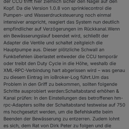
der CCU trifft hier ziemlich sicher den Nagel auf den
Kopf. Da die Version 1.0.8 von sprinklecontrol die
Pumpen- und Wasserdrucksteuerung noch einmal
intensiver anspricht, reagiert das System nun deutlich
empfindlicher auf Verzögerungen im Rückkanal.Wenn
ein Bewässerungslauf beendet wird, schließt der
Adapter die Ventile und schaltet zeitgleich die
Hauptpumpe aus. Dieser plötzliche Schwall an
Funkbefehlen überlastet entweder die CCU temporär
oder treibt den Duty Cycle in die Höhe, weshalb die
XML-RPC-Verbindung hart abgerissen wird – was genau
zu diesem Eintrag im ioBroker-Log führt.Um das
Problem in den Griff zu bekommen, sollten folgende
Schritte ausprobiert werden:Schaltabstand erhöhen &
Kanal prüfen: In den Einstellungen des betroffenen hm-
rpc-Adapters sollte der Schaltabstand testweise auf 750
ms hochgesetzt werden, um die Befehlskette beim
Beenden der Bewässerung zu entzerren. Zudem lohnt
es sich, dem Rat von Dirk Peter zu folgen und die