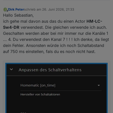
Dirk Peter
schrieb am
26. Juni 2026, 21:33
zuletzt editiert von
Offline
Hallo Sebastian,
ich gehe mal davon aus das du einen Actor
HM-LC-
Sw4-DR
verwendest. Die gleichen verwende ich auch.
Geschalten werden aber bei mir immer nur die Kanäle 1
... 4. Du verwendest den Kanal 7 ! ! ! Ich denke, da liegt
dein Fehler. Ansonsten würde ich noch Schaltabstand
auf 750 ms einstellen, fals du es noch nicht hast.