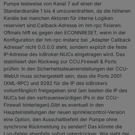
Pumpe testweise von Kanal 7 auf einen der
Standardkanäle 1 bis 4 umzuverdrahten, da die höheren
Kanäle bei manchen Aktoren für interne Logiken
reserviert sind.Callback-Adresse im hm-rpc fixieren:
Oftmals hilft es gegen den ECONNRESET, wenn in der
Konfiguration der hm-rpc-Instanz bei „Adapter Callback
Adresse“ nicht 0.0.0.0 steht, sondern explizit die feste
IP-Adresse des ioBroker-NUCs eingetragen wird. Das
stabilisiert den Rückweg zur CCU.Firewall & Ports
prüfen: In den Sicherheitssteuereinstellungen der CCU-
WebUI muss sichergestellt sein, dass die Ports 2001
(XML-RPC) und 9292 für die IP des ioBrokers
vollumfänglich freigegeben sind (am besten die IP des
NUCs bei den vertrauenswürdigen IPs in der CCU-
Firewall hinterlegen).Gibt es eventuell in den
Haupteinstellungen der neuen sprinklecontrol-Version
eine Option, den Ausschaltbefehl der Pumpe ohne
synchrone Rückmeldung zu senden? Das könnte die
Log-Fehler ebenfalls sofort unterdrücken. Wie sieht der