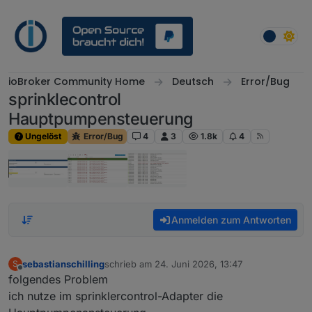
Weiter zum Inhalt
ioBroker Community Home
Deutsch
Error/Bug
sprinklecontrol
Hauptpumpensteuerung
Ungelöst
Error/Bug
4
3
1.8k
4
Anmelden zum Antworten
sebastianschilling
schrieb am
24. Juni 2026, 13:47
S
zuletzt editiert von
Offline
folgendes Problem
ich nutze im sprinklercontrol-Adapter die