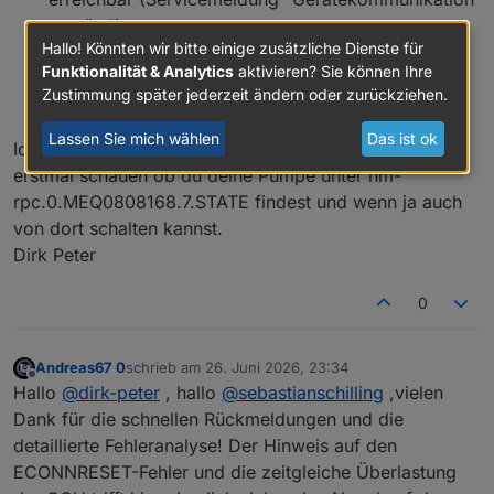
gestört").
Hallo! Könnten wir bitte einige zusätzliche Dienste für
Lösung: Prüfen Sie die Batterie des Geräts oder
Funktionalität & Analytics
aktivieren? Sie können Ihre
verringern Sie den Abstand zur Zentrale.Um Ihnen
Zustimmung später jederzeit ändern oder zurückziehen.
gezielt zu helfen, verraten Sie mir bitte:Welche
Lassen Sie mich wählen
Das ist ok
Ich hoffe das hilft dir erstmal weiter. Du kannst ja auch
erstmal schauen ob du deine Pumpe unter hm-
rpc.0.MEQ0808168.7.STATE findest und wenn ja auch
von dort schalten kannst.
Dirk Peter
0
Andreas67 0
schrieb am
26. Juni 2026, 23:34
zuletzt editiert von
Offline
Hallo
@
dirk-peter
, hallo
@
sebastianschilling
,vielen
Dank für die schnellen Rückmeldungen und die
detaillierte Fehleranalyse! Der Hinweis auf den
ECONNRESET-Fehler und die zeitgleiche Überlastung