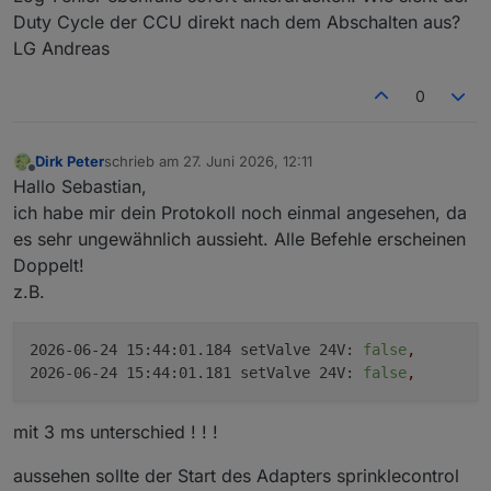
Duty Cycle der CCU direkt nach dem Abschalten aus?
LG Andreas
0
Dirk Peter
schrieb am
27. Juni 2026, 12:11
zuletzt editiert von
Offline
Hallo Sebastian,
ich habe mir dein Protokoll noch einmal angesehen, da
es sehr ungewähnlich aussieht. Alle Befehle erscheinen
Doppelt!
z.B.
2026-06-24 15:44:01.184 setValve 24V:
false
,
2026-06-24 15:44:01.181 setValve 24V:
false
,
mit 3 ms unterschied ! ! !
aussehen sollte der Start des Adapters sprinklecontrol