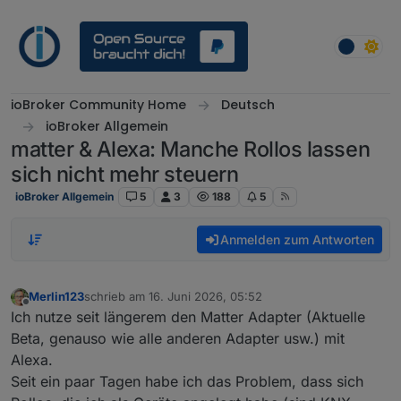
Weiter zum Inhalt
ioBroker Community Home
Deutsch
ioBroker Allgemein
matter & Alexa: Manche Rollos lassen
sich nicht mehr steuern
ioBroker Allgemein
5
3
188
5
Anmelden zum Antworten
Merlin123
schrieb am
16. Juni 2026, 05:52
zuletzt editiert von
Offline
Ich nutze seit längerem den Matter Adapter (Aktuelle
Beta, genauso wie alle anderen Adapter usw.) mit
Alexa.
Seit ein paar Tagen habe ich das Problem, dass sich