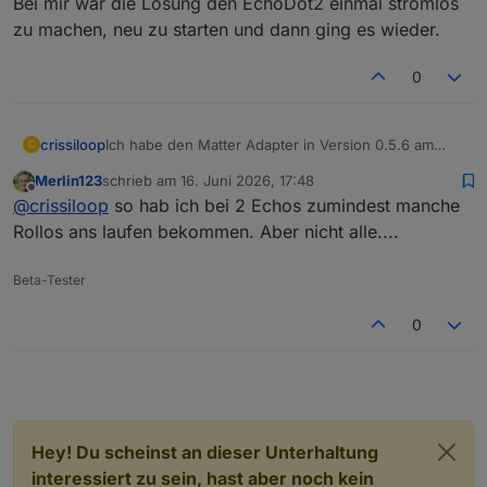
Bei mir war die Lösung den EchoDot2 einmal stromlos
zu machen, neu zu starten und dann ging es wieder.
0
crissiloop
Ich habe den Matter Adapter in Version 0.5.6 am
C
Laufen und hatte auch Probleme, dass einige
Merlin123
schrieb am
16. Juni 2026, 17:48
Datenpunkte "nicht erreichbar" waren.
zuletzt editiert von
Offline
@
crissiloop
so hab ich bei 2 Echos zumindest manche
Bei mir war die Lösung den EchoDot2 einmal
stromlos zu machen, neu zu starten und dann ging
Rollos ans laufen bekommen. Aber nicht alle....
es wieder.
Beta-Tester
0
Hey! Du scheinst an dieser Unterhaltung
interessiert zu sein, hast aber noch kein